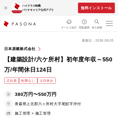
ハイクラス転職
無料インストール
パソナキャリア公式アプリ
サービス紹介
閲覧履歴
求人検索
更新日：2026.08.05
日本原燃株式会社
【建築設計/六ケ所村】初年度年収～550
万/年間休日124日
正社員
転勤なし
土日休み
380万円〜550万円
青森県上北郡六ヶ所村大字尾鮫字沖付
施工管理 > 施工管理