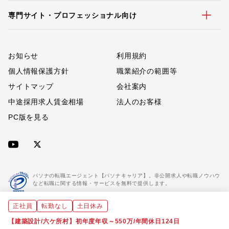
専門サイト・プロフェッショナル向け
お知らせ
利用規約
個人情報保護方針
職業紹介の範囲等
サイトマップ
会社案内
中途採用求人賃金相場
法人のお客様
PC版を見る
パソナの転職エージェント【パソナキャリア】。非公開求人や転職ノウハウ
など転職に関する情報・サービスを無料で提供します。
正社員
転勤なし
土日休み
「パソナキャリア」は職業紹介優良事業者に認定されています。
※「パソナキャリア」は株式会社パソナが運営する人材紹介・採用支援サービスの名称です
【建築設計/六ケ所村】初年度年収～550万/年間休日124日