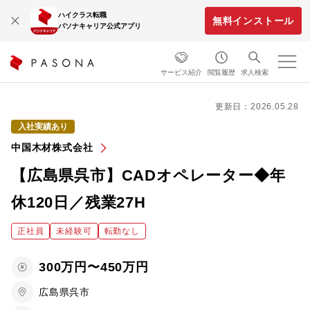
ハイクラス転職
無料インストール
パソナキャリア公式アプリ
サービス紹介
閲覧履歴
求人検索
更新日：2026.05.28
入社実績あり
中国木材株式会社
【広島県呉市】CADオペレーター◆年
休120日／残業27H
正社員
未経験可
転勤なし
300万円〜450万円
広島県呉市