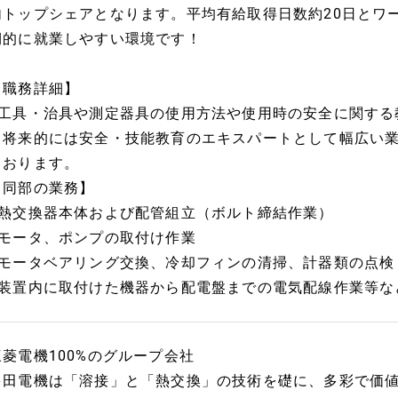
内トップシェアとなります。平均有給取得日数約20日とワ
期的に就業しやすい環境です！
【職務詳細】
■工具・治具や測定器具の使用方法や使用時の安全に関する
※将来的には安全・技能教育のエキスパートとして幅広い
ております。
【同部の業務】
■熱交換器本体および配管組立（ボルト締結作業）
■モータ、ポンプの取付け作業
■モータベアリング交換、冷却フィンの清掃、計器類の点検
■装置内に取付けた機器から配電盤までの電気配線作業等な
三菱電機100%のグループ会社
多田電機は「溶接」と「熱交換」の技術を礎に、多彩で価