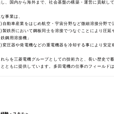
供し、国内から海外まで、社会基盤の構築・運営に貢献し
主な事業は、
(1)自動車産業をはじめ航空・宇宙分野など微細溶接分野
(2)製鉄所において鋼板同士を溶接でつなぐことにより圧
「鉄鋼用溶接機」
(3)変圧器や発電機などの重電機器を冷却する事により安定
これらを三菱電機グループとしての技術力と、長い歴史で
スとともに提供しています。多田電機の仕事のフィールド
＜経験・スキル＞