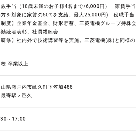
家族手当（18歳未満のお子様4名まで/6,000円） 家賃手
の方を対象に家賃の50%を支給。最大25,000円) 役職手当
【制度】企業年金基金、財形貯蓄、三菱電機グループ持株
年勤続者表彰、社員親睦会
【研修】社内外で技術講習等を実施。三菱電機(株)と同様
高校 卒業以上
岡山県瀬戸内市邑久町下笠加488
＜最寄駅＞邑久
:30～17:00