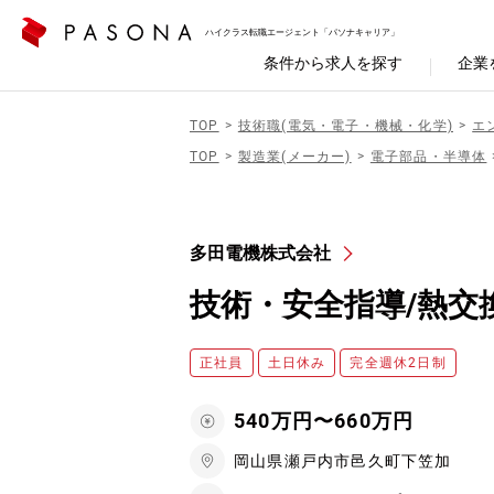
ハイクラス転職エージェント「パソナキャリア」
条件から求人を探す
企業
TOP
技術職(電気・電子・機械・化学)
エ
TOP
製造業(メーカー)
電子部品・半導体
多田電機株式会社
技術・安全指導/熱交
正社員
土日休み
完全週休2日制
540万円〜660万円
岡山県瀬戸内市邑久町下笠加