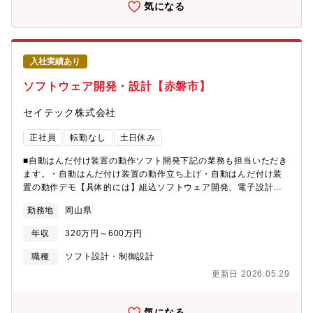
装置据付、メンテナンス、（ゆくゆくは）仕様決定などの顧客折
気になる
衝 などーーーーーーーーーーーーーーーーーーー◆工場を動か
す司令塔を設計する仕事（生産設備はライン全体を止めずに動か
すことが最重要）・PLC制御、シーケンス制御の設計・モータ
ー、センサー、インバータなどの統合制御・生産ライン全体の動
入社実績あり
作ロジック設計 『機械ではなく工場の動きそのものを設計』
◆量産を成立させる設計＝安定稼働がミッションです（プラント
ソフトウェア開発・設計【赤磐市】
系よりも止めない、ムダを減らすが重要）・サイクルタイム短
縮・稼働率改善（ダウンタイム削減）・トラブル時のフェールセ
セイテック株式会社
ーフ設計 『速く、止まらず、安全に動く仕組みをつくる』◆オ
ーダーメイド設備で毎回違う設計課題（同社の生産設備はカスタ
正社員
転勤なし
土日休み
ム対応が基本）・顧客ごとの製造条件に合わせた設計・標準化さ
れていない課題解決型設計・装置単体ではなくライン全体を設計
■自動はんだ付け装置の動作ソフト開発下記の業務も担当いただき
◆機械、制御、現場がつながる一体型エンジニアリング・設計⇒
ます。・自動はんだ付け装置の動作立ち上げ・自動はんだ付け装
製作⇒試運転⇒現地調整まで関与・不具合を現場で検証し設計に
置の動作デモ【具体的には】組込ソフトウェア開発、電子設計使
反映・実機ベースの改善サイクル 『現場と一体で完成度を上
用言語：C言語【組織構成】3名【その他】研修制度もあり、スキ
勤務地
岡山県
げる設計職』◆生産技術に近い改善エンジニアとしての価値（単
ルアップのためのバックアップ体制は整っています。
なる設計ではなく改善要素が強い領域）・生産性改善、自動化提
年収
320万円～600万円
案・ロボット、搬送、搬入制御の最適化・工程設計に関わるケー
スもあり 『設計＋生産技術のハイブリッド職』◆汎用性の高
職種
ソフト設計・制御設計
い制御スキルが身につく（製造業全体で通用するスキル領域）・
更新日 2026.05.29
PLC（三菱・キーエンス・オムロン等）・制御盤設計・配線設
計・FA（Factory Automation）技術◆インフラ、製造基盤を支え
る安定領域（タイガーチヨダの生産設備は建設、材料分野に直
気になる