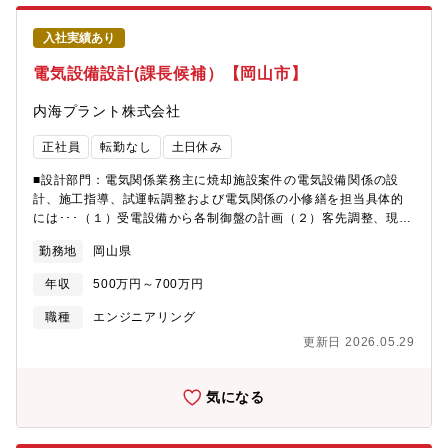
入社実績あり
電気設備設計(課長候補）【岡山市】
内海プラント株式会社
正社員
転勤なし
土日休み
■設計部門：電気関係業務主に焼却施設案件の電気設備関係の設
計、施工指導、試運転調整および電気関係の小修繕を担当具体的
には･･･（１）受電設備から各制御盤の計画（２）客先調整、現場
での施工指導および試運転調整（３）施設の電気関係の点検や小
勤務地
岡山県
修繕【募集背景】事業拡大に伴う人材の強化・増員が急務です。
中期経営計画に沿って、2021年に96トンで42億円の新設案件を
年収
500万円～700万円
受注。また、2022年には80億円の新設案件を受注。今後も継続的
に事業を進めるために、更なる専門技術を追及するための人材確
職種
エンジニアリング
保が必要と考えています。
更新日 2026.05.29
気になる