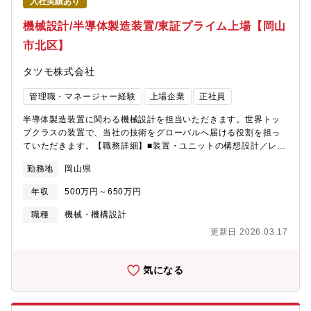
入社実績あり
機械設計/半導体製造装置/東証プライム上場【岡山
市北区】
タツモ株式会社
管理職・マネージャー経験
上場企業
正社員
半導体製造装置に関わる機械設計を担当いただきます。世界トッ
プクラスの装置で、当社の技術をグローバルへ届ける役割を担っ
ていただきます。【職務詳細】■装置・ユニットの構想設計／レイ
アウト検討～詳細設計～試作評価～量産移管まで一貫して担当■既
勤務地
岡山県
存装置の性能向上・信頼性向上・原価低減のリデザイン、新規装
置の開発設計■貼合・剥離機構、真空・熱・加圧ユニット、搬送・
年収
500万円～650万円
位置決め機構、フレーム・カバー等の設計■解析・検証（強度・
熱・振動・流体などのCAE、FMEA、リスクアセスメント）と実
職種
機械・機構設計
機評価■製造・調達・品質保証・ソフト・電気との連携（DFM／
更新日 2026.03.17
DFA、原価企画、量産立上げ）■国内外顧客との技術折衝、装置仕
様策定、現地導入・トラブルシュート 等
気になる