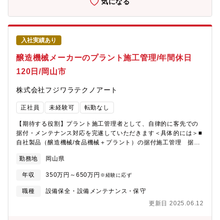
気になる
入社実績あり
醸造機械メーカーのプラント施工管理/年間休日
120日/岡山市
株式会社フジワラテクノアート
正社員
未経験可
転勤なし
【期待する役割】プラント施工管理者として、自律的に客先での
据付・メンテナンス対応を完遂していただきます＜具体的には＞■
自社製品（醸造機械/食品機械＋プラント）の据付施工管理 据付
責任者として、社内及び社外協力会社等の関係者との調整、据付
勤務地
岡山県
業務のマネジメントを遂行していただきます→工事や工程の進捗
の監理を行うマネジメント力及び協力会社への技術を指導する技
年収
350万円～650万円
※経験に応ず
量が必要 ■工事計画の作成、工事資料の作成（工程表、報告
書）、施工要領書の作成■新規協力業者の技術育成・指導※出張：
職種
設備保全・設備メンテナンス・保守
月10～20日（時期/案件規模による）、期間：数日～2・3週間
更新日 2025.06.12
（大型工事だと月単位になる可能性あり）※海外案件にも対応で
きるように成長してもらえると尚良し【配属部署】製造部プラン