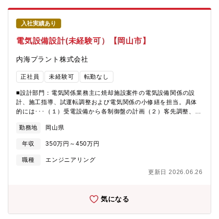
入社実績あり
電気設備設計(未経験可）【岡山市】
内海プラント株式会社
正社員
未経験可
転勤なし
■設計部門：電気関係業務主に焼却施設案件の電気設備関係の設
計、施工指導、試運転調整および電気関係の小修繕を担当。具体
的には･･･（１）受電設備から各制御盤の計画（２）客先調整、現
場での施工指導および試運転調整（３）施設の電気関係の点検や
勤務地
岡山県
小修繕【募集背景】事業拡大に伴う人材の強化・増員が急務で
す。中期経営計画に沿って、2021年に96トンで42億円の新設案
年収
350万円～450万円
件を受注。また、2022年には80億円の新設案件を受注。今後も継
続的に事業を進めるために、更なる専門技術を追及するための人
職種
エンジニアリング
材確保が必要と考えています。
更新日 2026.06.26
気になる