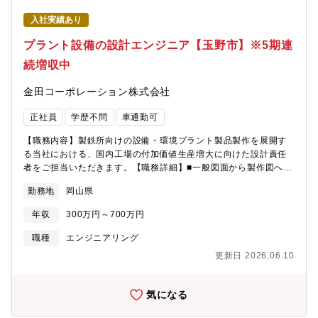
入社実績あり
プラント設備の設計エンジニア【玉野市】※5期連
続増収中
金田コーポレーション株式会社
正社員
学歴不問
車通勤可
【職務内容】製鉄所向けの設備・環境プラント製品製作を展開す
る当社における、国内工場の付加価値生産増大に向けた設計責任
者をご担当いただきます。【職務詳細】■一般図面から製作図への
展開（展開図作成）■３ＤＣＡＤ「３次元計測システム」により、
勤務地
岡山県
老朽化プラント設備の再現と設備メンテナンスの提案■国内工場設
計チームの仕組みづくり■設計人財育成とＣＳＤ図面外注先の確保
年収
300万円～700万円
等【募集背景】大手鉄鋼会社のプラント設備改修ニーズの急増も
あり、これまで5年連続増収増益を達成し、従業員（非正規含む）
職種
エンジニアリング
も5年前の約倍の人数になりました。特に国内工場では大手鉄鋼会
更新日 2026.06.10
社の老朽化プラント施設の設計図再現ニーズが急増しており、同
社では3DCADを使った「3次元計測システム」による老朽化プラ
ント設備の再現と設備のメンテナンス提案をスタートさせまし
気になる
た。この取り組みを中期計画では更に拡大し、国内工場の付加価
値生産に繋げていきたいと考えております。【魅力】■岡山県下で