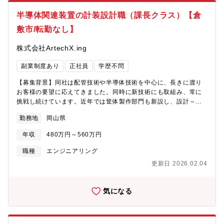
半導体関連装置の計装設計職（課長クラス）【倉
敷市/転勤なし】
株式会社ArtechX.ing
副業制度あり
正社員
学歴不問
【募集背景】同社は配管技術や半導体技術を中心に、長きに渡り
お客様の要望に応えてきました。同時に新技術にも取組み、常に
挑戦し続けています。近年では筐体製作部門も新設し、設計～製
作・組立・施工まで、ユニット・装置といったトータルな意味で
勤務地
岡山県
の受注、対応が可能となっており、会社が大きくなるに連れて採
用人数も増え裾野は広がりつつあります。ただし顧客が求めるこ
年収
480万円～560万円
とに対応していくためには、技術承継の問題も見据えリーダー的
な人材が必要です。【職務内容】半導体工場向けの薬液供給装
職種
エンジニアリング
置、スラリー供給装置など、関連設備における大枠（筐体図・配
更新日 2026.02.04
管図・サポート図）を機械設計が描いた図面を基にシーケンサ
ー・制御盤・電気系統図等のレイアウトをAutoCADを使用し設計
いただきます。設計職として製造現場作業者や発注者との打合
気になる
せ、半導体工場への出張等による現物確認等も場合によってあり
ます。 《具体的な業務内容》液晶半導体関連設備、他各種工事
において、客先の希望に基づき、フローシートの作成、電気機