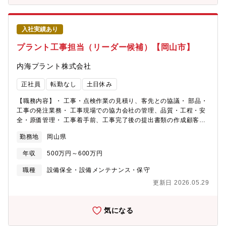
入社実績あり
プラント工事担当（リーダー候補）【岡山市】
内海プラント株式会社
正社員
転勤なし
土日休み
【職務内容】・ 工事・点検作業の見積り、客先との協議・ 部品・
工事の発注業務・ 工事現場での協力会社の管理、品質・工程・安
全・原価管理・ 工事着手前、工事完了後の提出書類の作成顧客第
一をモットーにした安全・安心・安定を目指した施設の施行、維
勤務地
岡山県
持管理を行う業務【業務割合】業務全体のおよそ3/4は工事管理業
務、残る1/4はデクスワーク事務業務です。【出張】エリア：東は
年収
500万円～600万円
京都、西は大分1週間～1ヶ月の長期出張あり【配属先情報】工務
部工事グループ6名（70代1名、60代1名、40代2名、30代2名、
職種
設備保全・設備メンテナンス・保守
全員男性）
更新日 2026.05.29
気になる