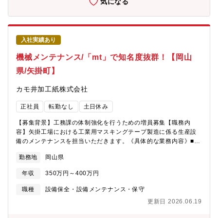
気になる
費（毎月１回分）
入社実績あり
機械メンテナンス/「mt」で知名度抜群！【岡山
県/矢掛町】
カモ井加工紙株式会社
正社員
転勤なし
土日休み
【募集背景】工務課の体制強化を行うための増員募集【職務内
容】矢掛工場における工業用マスキングテープ製造に係る生産設
備のメンテナンスを担当いただきます。《具体的な業務内容》■各
種機械のメンテナンス・修理■PCでのシーケンス回路解析、修正
勤務地
岡山県
など【入社後の流れや教育に関して】入社後は、まず日勤にて研
修を行い、業務や設備、作業の流れを習得していただきます。そ
年収
350万円～400万円
の後は、会社カレンダーに基づく4直3交替勤務へ配属となり、生
産設備の技術的改善に向けた設計・製作・設置・試運転、機械ト
職種
設備保全・設備メンテナンス・保守
ラブル対応、設備メンテナンス、PCを用いたシーケンス回路の解
更新日 2026.06.19
析・修正などを担当いただきます。【スキルアップに必要な資格
取得制度あり】・第一種電気工事士試験・産業用ロボットの検査