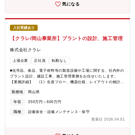
当者で1つのチームを作り、担当する工場の計画保全を進めていく
気になる
のが旭化成流です。チーム内での連携によりスムーズで最適な保
全管理が可能となり、また個々のメンバのスキルアップも実現で
きます。・実際にモノづくりを行う製造部門とのコミュニケ―シ
ョンを重視し、計装機器だけでなくプロセスの理解も深めていき
入社実績あり
ます。・自由度の高い仕事を任せるだけではなく、会社・部門・
チームとして関連する資格取得などもバックアップします。キャ
【クラレ/岡山事業所】プラントの設計、施工管理
リアアップを実現したい方にメンバーに加わっていただきと思い
ます。※水島製造所のプレスリリースhttps://www.asahi-
株式会社クラレ
kasei.com/jp/news/2021/ze211208_2.html＜仕事の魅力・やり
がい＞・設備の設計、施工管理、保全と幅広く業務を行い、特に
上場企業
正社員
転勤なし
計装分野ではIoT関連など最新技術の導入に向けての進化が求めら
れ、自身の経験・技術力が確実に身にきます。・特に旭化成の設
■化学品、食品、電子材料等の製造設備や工場に関する、社内外の
備保全技術は世界最高レベルであり、蓄積されたノウハウを継承
プラント設計、建設工事、施工管理業務をお任せいたします。
し自身の技術レベル向上と会社ひいては社会への貢献を実感出来
【業務詳細】 《1》生産フロー、機器仕様、レイアウトの検討、
きます。・事業は国内、海外問わずグローバルに展開し今後大き
設計 《2》機器、部品、工事等の手配 《3》現場施工、工事に
勤務地
岡山県
く発展していきます。＜募集背景＞旭化成では各製造拠点での設
おける工程、品質、安全管理 《4》プロジェクトの工程管理、予
備投資を強化しています。水島地区でも積極的な設備投資が進め
算管理 等※設計～施工までチームで一貫して対応します。※案
年収
350万円～600万円
られおり、設計・保全部門の体制強化をさらに図っていくためキ
件によっては出張、現場単位での短期派遣の可能性があります。
ャリア採用を実施します。
※入社と同時にクラレエンジニアリング（株）へ出向となります
職種
設備保全・設備メンテナンス・保守
が、 給与・福利厚生面は、クラレと全く同じ待遇。【働き方に
更新日 2026.04.01
ついて】・岡山で設計業務を行い、施工時には現場へ出張し、管
理業務を行って頂きます。※社外案件では、県内外で数日～1年以
上の派遣に従事頂きます＜派遣中の給付＞・派遣手当 ・帰宅旅