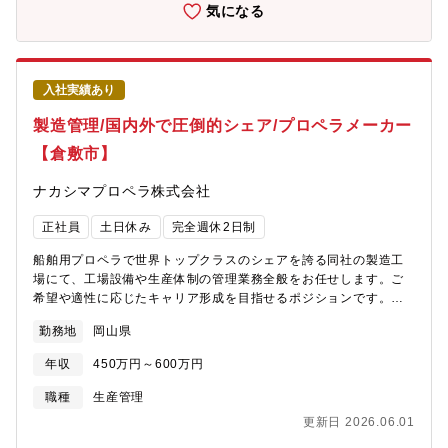
気になる
入社実績あり
製造管理/国内外で圧倒的シェア/プロペラメーカー
【倉敷市】
ナカシマプロペラ株式会社
正社員
土日休み
完全週休2日制
船舶用プロペラで世界トップクラスのシェアを誇る同社の製造工
場にて、工場設備や生産体制の管理業務全般をお任せします。ご
希望や適性に応じたキャリア形成を目指せるポジションです。
【職務詳細】■製造現場との調整業務■生産スケジュールの策定や
勤務地
岡山県
進捗管理■設備の点検・保守■改修■エネルギー管理■防災設備の維
持管理など※幅広い業務を担当いただきます※新設備導入時には
年収
450万円～600万円
業者との打ち合わせや仕様検討にも関わります。※現場との連携
を大切にし、製品の品質と生産性の向上に貢献するポジションで
職種
生産管理
す。※建物に改変を加える実作業は発生しません
更新日 2026.06.01