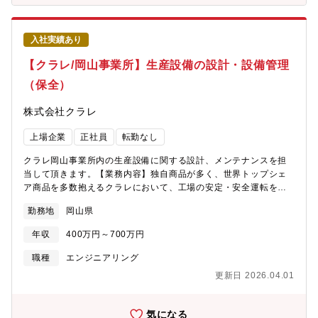
す。【石灰石とは】資源小国である日本において、エネルギー資
源や金属鉱石は多くを輸入に依存している中で、石灰石は「日本
の数少ない自給天然資源」として非常に重要視されています。主
入社実績あり
に鉄鋼やセメントメーカーに納品し、鉄鋼やセメントの生産過程
で使用されています。【就業環境】・平均残業30H程・夜勤な
【クラレ/岡山事業所】生産設備の設計・設備管理
し・日曜日は固定休・有給休暇の取得率6割程度／入社後14日間の
（保全）
有給付与・独身寮1,000円／社宅4,000～5,000円程度※生産拠点
は夜間も稼働しているため、夜間のトラブル時に呼び出し対応が
株式会社クラレ
発生する可能性がありますが、基本的には別の部署が夜間のトラ
ブル対応をしているためプラントエンジニア職が対応するのは月
上場企業
正社員
転勤なし
に１回程度です。・転勤当面なし ※総合職のため将来的な転勤
の可能性あり【組織構成】約75名採掘部門・プラント部門・管理
クラレ岡山事業所内の生産設備に関する設計、メンテナンスを担
部門、合わせて約75名在籍
当して頂きます。【業務内容】独自商品が多く、世界トップシェ
ア商品を多数抱えるクラレにおいて、工場の安定・安全運転を支
える機械保全技術者を採用したいと考えています。増産、品質向
勤務地
岡山県
上、運転安定化、省エネの検討、DXによる業務改革など、事業の
成長に貢献する人材を募集します。具体的には、以下のいずれか
年収
400万円～700万円
の業務を担当頂きます。・工事設計、発注、施工管理などの設計
に関する業務・工場の安全、安定的な生産活動を維持するための
職種
エンジニアリング
メンテナンス管理業務
更新日 2026.04.01
気になる