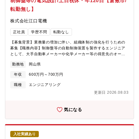
制御盤等の電気設計/土日祝休・年120日【倉敷市/
環境の整備- 他部署（品質管理、開発、調達）との各種調整・折衝
転勤無し】
株式会社江口電機
正社員
学歴不問
転勤なし
【募集背景】業務量の増加に伴い、組織体制の強化を行うための
募集【職務内容】制御盤等の自動制御装置を製作するエンジニア
として、大手自動車メーカーや化学メーカー等の得意先のオーダ
ーに応じた製品の設計・プログラミング～製作・納入、据付け・
勤務地
岡山県
立ち合いをお願いします。《具体的な業務内容》■制御盤のハード
設計、ソフト設計■クライアントと仕様についての打ち合わせ■制
年収
600万円～700万円
御盤の組立、配線、現場据付■納品先で制御盤の運転設定、試験運
転の立ち会い■不具合発生時の原因究明、クライアント報告※入社
職種
エンジニアリング
後の適性に応じてお任せする業務範囲を決定いたします。※基本
更新日 2026.08.03
的には本社工場での就業がメインとなりますが、クライアントの
工場に伺い、試運転を担うこともあります。※海外、全国各地へ
の出張が発生します。出張期間は平均1週間程度（最小2日～最大2
気になる
週間、数年に1度ほどで1カ月のものあり）※OJT・メンターはも
ちろん、メーカーなどの外部研修を積極的に実施しています。
《入社後の流れ》まずは先輩社員の業務補佐からスタートして頂
きます。入社5年でようやく1人前と考えておりますので、一定時
入社実績あり
間がかかることを前提に技術指導していきます。実際、機電系以