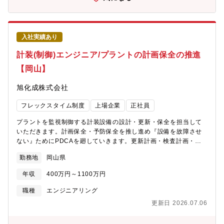
入社実績あり
計装(制御)エンジニア/プラントの計画保全の推進
【岡山】
旭化成株式会社
フレックスタイム制度
上場企業
正社員
プラントを監視制御する計装設備の設計・更新・保全を担当して
いただきます。計画保全・予防保全を推し進め『設備を故障させ
ない』ためにPDCAを廻していきます。更新計画・検査計画・寿
命評価・基準の策定など幅広く業務に取り組み、改良・改善を加
勤務地
岡山県
えつつプラントの安定生産を支えていく業務です。また、今後、
プラントのカーボンニュートラル推進に関する取り組みや施策へ
年収
400万円～1100万円
も携わっていただきたいと思います。■詳細・保全計画の立案・実
行、保全予算策定～管理・修繕、設備工事の仕様書作成～検収、
職種
エンジニアリング
施工管理・既存設備の更新・能力アップ等の提案および推進■ポイ
更新日 2026.07.06
ント・自分のアイデアや考え（改良・改善）を計装設備に活か
し、具現化していくことができます。・機械、電気、計装の各担