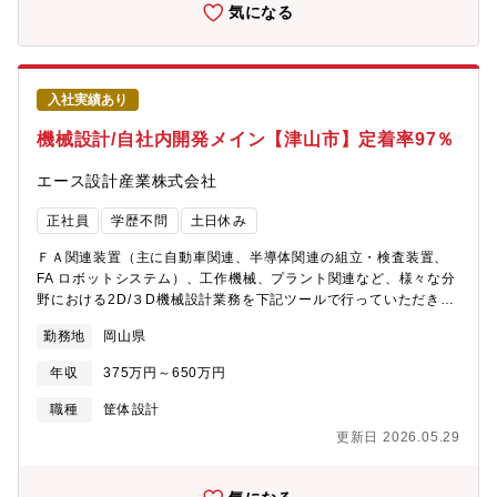
務」がメインとなり、2～3割がお客様先となります。同社は創業
気になる
より機械設計を通じて産業界に貢献してまいりました。今後はメ
カ・エレキ・ソフト テクノロジーの融合により、FAロボットシ
ステムインテグレータへと業態変換を図っていきます。
入社実績あり
機械設計/自社内開発メイン【津山市】定着率97％
エース設計産業株式会社
正社員
学歴不問
土日休み
ＦＡ関連装置（主に自動車関連、半導体関連の組立・検査装置、
FA ロボットシステム）、工作機械、プラント関連など、様々な分
野における2D/３D機械設計業務を下記ツールで行っていただきま
す。■AutoCAD2D設計におけるマクロ作成やリスト類のVBA＆
勤務地
岡山県
Excelによる自動抽出/INVENTORによる3D設計/INVENTORにお
けるマクロ作成やリスト類のVBA＆Excelによる自動抽出■iCADに
年収
375万円～650万円
よる3D設計及びマクロ作成やリスト類のVBA＆Excelによる自動
抽出/iCAD IOCによる動作検証、制御検証/iCADによるチーム設計
職種
筐体設計
■SWによる3D設計及びマクロ作成やリスト類のVBA＆Excelによ
更新日 2026.05.29
る自動抽出/SWによるチーム設計【魅力】派遣業態の多い設計業
界において、同社の業務形態は基本的に社内での「設計請負業
務」がメインとなり、2～3割がお客様先となります。同社は創業