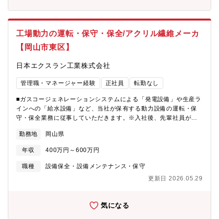
工場動力の運転・保守・保全/アクリル繊維メーカ
【岡山市東区】
日本エクスラン工業株式会社
管理職・マネージャー経験
正社員
転勤なし
■ガスコージェネレーションシステムによる「発電設備」や生産ラ
インへの「給水設備」など、当社が保有する動力設備の運転・保
守・保全業務に従事していただきます。※入社後、先輩社員が教
育担当につき、マンツーマンで指導いたします。【職務詳細】 同
勤務地
岡山県
社は工場で使用する電気をすべて自家発電しております。その発
電設備や給水設備などが安全に運転されるよう、運転管理・保
年収
400万円～600万円
守・保全業務を行っていただきます。※事務所でモニターを見な
がらの仕事が多いです。※自家発電設備を保有することで、電力
職種
設備保全・設備メンテナンス・保守
のコストカットや、停電時の安定運用が実現できます。化学製品
更新日 2026.05.29
を取り扱う同社にとって重要な設備です。【配属先情報】工務
部 動力グループ 10名【備考】基本は日勤勤務だが、入社後に
研修の一環で交替勤務も経験してもらう予定
気になる