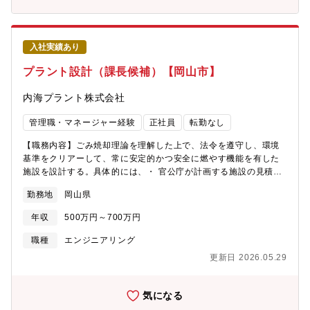
入社実績あり
プラント設計（課長候補）【岡山市】
内海プラント株式会社
管理職・マネージャー経験
正社員
転勤なし
【職務内容】ごみ焼却理論を理解した上で、法令を遵守し、環境
基準をクリアーして、常に安定的かつ安全に燃やす機能を有した
施設を設計する。具体的には、・ 官公庁が計画する施設の見積設
計からプレゼンテーションの実施・ 新設工事の実施・詳細設計、
勤務地
岡山県
客先との協議、製品の工場検査の立会、試運転の立会・ 補修工事
の改造設計図面の作成【配属先情報】工務部設計グループ4名（50
年収
500万円～700万円
代2名、40代2名、全員男性）
職種
エンジニアリング
更新日 2026.05.29
気になる