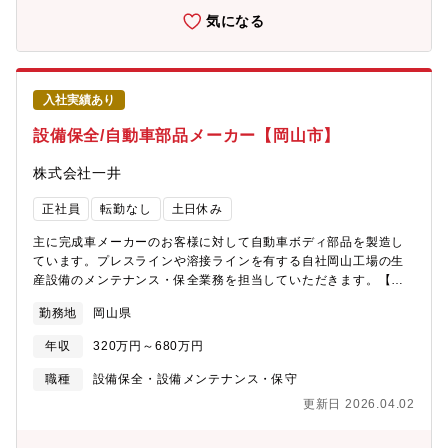
等の業務に係る特別教育・フォークリフト運転技能講習・アーク
気になる
溶接等の業務に係る特別教育・消防設備士・乙種第４類危険物取
扱者・自由研削用といしの取替え等の業務に係る特別教育【組織
構成】工務課：7名（1勤2名/4直3交替勤務）
入社実績あり
設備保全/自動車部品メーカー【岡山市】
株式会社一井
正社員
転勤なし
土日休み
主に完成車メーカーのお客様に対して自動車ボディ部品を製造し
ています。プレスラインや溶接ラインを有する自社岡山工場の生
産設備のメンテナンス・保全業務を担当していただきます。【職
務詳細】プレス機械、溶接設備、ロボット周辺設備等の■年間保全
勤務地
岡山県
計画に基づく設備メンテナンス ■予防保全■故障、停止時の修理対
応（原因調査と対策） ■必要部品の手配、整理整頓■外部設備業者
年収
320万円～680万円
への修理手配 など【魅力】50年で100億円の売り上げ規模まで
成長。現場の整理整頓といった3Sの徹底や他社の生産ノウハウを
職種
設備保全・設備メンテナンス・保守
もとにした効率化、しっかりした社員教育など様々な取り組みを
更新日 2026.04.02
行っています。