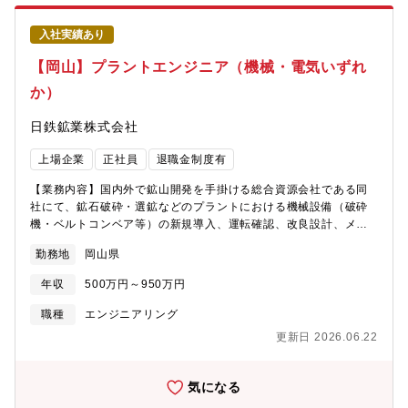
ヨーロッパ圏など）■現地対応：製造部門・サプライヤとの連携、
国内・海外での装置トラブルシュート、原因解析／再発防止■開発
入社実績あり
の高度化：標準化／モジュール化、設計自動化 等
【岡山】プラントエンジニア（機械・電気いずれ
か）
日鉄鉱業株式会社
上場企業
正社員
退職金制度有
【業務内容】国内外で鉱山開発を手掛ける総合資源会社である同
社にて、鉱石破砕・選鉱などのプラントにおける機械設備（破砕
機・ベルトコンベア等）の新規導入、運転確認、改良設計、メン
テナンスなどの業務を行っていただきます。また、それに付随す
勤務地
岡山県
る電気設備（変電所・受電設備、配線など）の維持管理、新規導
入、改良設計などに携わっていただきます。【業務詳細】今まで
年収
500万円～950万円
のご経験に親和性の高い業務から携わっていただきます。＜設備
管理＞新しい機械・電気設備の導入や予算の確認、導入までの流
職種
エンジニアリング
れや外部業者への依頼、突発的な故障などへの対応や故障原因究
更新日 2026.06.22
明・業者への発注。費用や価格交渉・施工管理などを中心に行い
ます。＜生産管理＞採掘した鉱石を生産・出荷計画に応じて顧客
が求める品質・サイズに加工するために、プラント系統決定や作
気になる
業指示を考え、現場で働く社員へ指示出しや進捗確認を行いま