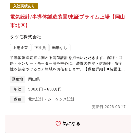
入社実績あり
電気設計/半導体製造装置/東証プライム上場【岡山
市北区】
タツモ株式会社
上場企業
正社員
転勤なし
半導体製造装置に関わる電気設計を担当いただきます。配線・回
路・センサー・モーター等を中心に、装置の性能・信頼性・安全
性を決定づけるコア領域をお任せします。【職務詳細】■装置仕様
の策定：顧客要求の整理、要件定義、見積・構成検討（電源容
勤務地
岡山県
量、I/O点数、セーフティレベル等）■電気設計：アナログ／デジ
タル、センサー信号、ノイズ対策（シールド・グラウンディン
年収
500万円～650万円
グ・フィルタ）、安全回路／インターロック／マイコンボード／
PLC／モーション／サーボ／ロボット／各種フィールドバス
職種
電気設計・シーケンス設計
（例：EtherCAT／RS232C／RS485通信等）のシステム構成設
更新日 2026.03.17
計 等■盤設計・配線：制御盤レイアウト、ハーネス設計、部品選
定（電源・ブレーカ・リレー・セーフティ機器）、手配（BOM作
成）■立上げ・検証：評価、EMC／ESD対策、FMEA／DRレビュ
気になる
ー、サーボチューニング■法規・安全規格対応：CE／UL、SEMI
S2等の安全・環境要件の適合設計（国内、アジア圏、アメリカ・