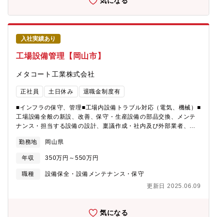
気になる
より機械設計を通じて産業界に貢献してまいりました。今後はメ
カ・エレキ・ソフト テクノロジーの融合により、FAロボットシ
ステムインテグレータへと業態変換を図っていきます。
入社実績あり
工場設備管理【岡山市】
メタコート工業株式会社
正社員
土日休み
退職金制度有
■インフラの保守、管理■工場内設備トラブル対応（電気、機械）■
工場設備全般の新設、改善、保守・生産設備の部品交換、メンテ
ナンス・担当する設備の設計、稟議作成・社内及び外部業者、官
公庁との折衝・工事管理、初期管理■ＰＬＣのプログラム作成・管
勤務地
岡山県
理・保守
年収
350万円～550万円
職種
設備保全・設備メンテナンス・保守
更新日 2025.06.09
気になる