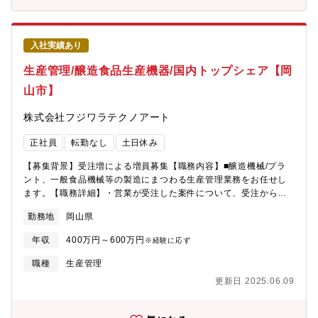
けて取り組んでいます。大きなものを動かすグローバル展開（競
争力）：海外合弁会社も保有しており、技術投資することで人
材・製品を引き入れています。製作技術教育実習、設計技術者の
入社実績あり
社内勤務 人材交流、育成後はグループ提携先へ参加していただい
ています。
生産管理/醸造食品生産機器/国内トップシェア【岡
山市】
株式会社フジワラテクノアート
正社員
転勤なし
土日休み
【募集背景】受注増による増員募集【職務内容】■醸造機械/プラ
ント、一般食品機械等の製造にまつわる生産管理業務をお任せし
ます。【職務詳細】・営業が受注した案件について、受注から客
先における機械の据付までの工程管理や人員管理を担当いただき
勤務地
岡山県
ます。
年収
400万円～600万円
※経験に応ず
職種
生産管理
更新日 2025.06.09