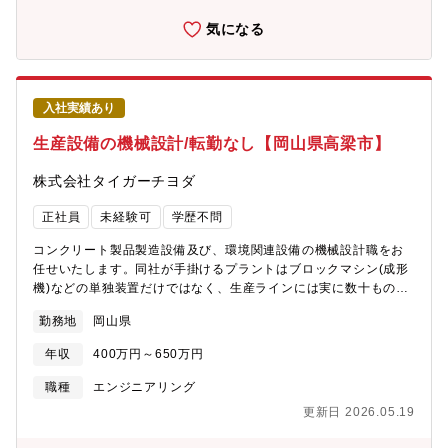
気になる
入社実績あり
生産設備の機械設計/転勤なし【岡山県高梁市】
株式会社タイガーチヨダ
正社員
未経験可
学歴不問
コンクリート製品製造設備及び、環境関連設備の機械設計職をお
任せいたします。同社が手掛けるプラントはブロックマシン(成形
機)などの単独装置だけではなく、生産ラインには実に数十もの各
種装置が組み込まれており、装置単品の設計のみならず、ライン
勤務地
岡山県
一式、ひいては生産レイアウト設計などにも広がる業務です。
【職務詳細】これまでのご経験に合わせて段階を追って、プラン
年収
400万円～650万円
トのレイアウト作成から機械の新規開発、既存図面の修正、顧客
先工場の現地調査などプロジェクトに一貫して関わって頂く予定
職種
エンジニアリング
です。工事作業は協力会社に依頼します。【入社後について】入
更新日 2026.05.19
社後、基本的にはマンツーマンでの指導となります。わからない
事があればいつでも聞ける環境が整っておりますので、安心して