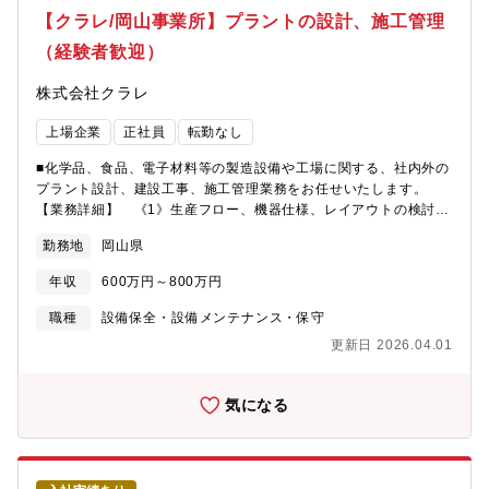
外の経歴でご入社いただき、活躍している社員もおりますので、
【クラレ/岡山事業所】プラントの設計、施工管理
ご安心ください。【部署構成】設計担当：9名※40代のベテラン社
（経験者歓迎）
員数名のほか、新卒入社者を含めた20代の若手メンバーが中心と
なり活躍しています。
株式会社クラレ
上場企業
正社員
転勤なし
■化学品、食品、電子材料等の製造設備や工場に関する、社内外の
プラント設計、建設工事、施工管理業務をお任せいたします。
【業務詳細】 《1》生産フロー、機器仕様、レイアウトの検討、
設計 《2》機器、部品、工事等の手配 《3》現場施工、工事に
勤務地
岡山県
おける工程、品質、安全管理 《4》プロジェクトの工程管理、予
算管理 等※設計～施工までチームで一貫して対応します。※案
年収
600万円～800万円
件によっては出張、現場単位での短期派遣の可能性があります。
※入社と同時にクラレエンジニアリング（株）へ出向となります
職種
設備保全・設備メンテナンス・保守
が、給与・福利厚生面は、クラレと全く同じ待遇です。【働き方
更新日 2026.04.01
について】・岡山で設計業務を行い、施工時には現場へ出張し、
管理業務を行って頂きます。※社外案件では、県内外で数日～1年
以上の派遣に従事頂きます＜派遣中の給付＞・派遣給付 ・帰宅
気になる
旅費（毎月１回分）