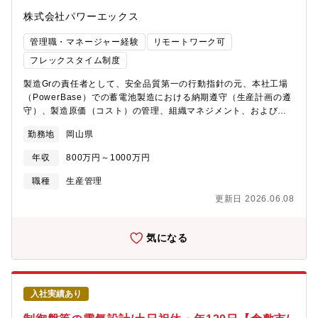
株式会社パワーエックス
管理職・マネージャー経験
リモートワーク可
フレックスタイム制度
製造Grの責任者として、安全品質第一の行動指針の元、本社工場
（PowerBase）での蓄電池製造における納期遵守（生産計画の遵
守）、製造原価（コスト）の管理、組織マネジメント、および他
部署との折衝を統括していただきます。1. 製造Gr全体の統括・コ
勤務地
岡山県
スト管理- 「安全・品質第一」の行動指針に基づく、工場内の安全
衛生管理及び労働災害ゼロ活動推進- 生産計画に基づく、製造Grの
年収
800万円～1000万円
納期管理および生産リソース（総人員・設備）の最適化、残業・
休出の判断- 製造原価の低減活動（コスト改善戦略）の策定、およ
職種
生産管理
び予算・実績管理の統括- 提携工場の品質・生産性向上に向けた支
更新日 2026.06.08
援戦略の策定、および外部パートナーとの折衝- 本社工場で立ち上
げ予定の新製品における体制構築、および他部署（開発・品質保
証等）との全体調整・統括2. 生産体制・安全品質ガバナンスの構
気になる
築- 蓄電池組立工程における安全性・品質・効率向上に関する全社
的方針の現場への落とし込みと定着化- 重大な工程内不良やトラブ
ル発生時における、本社品質保証部や開発部門との連携・対策指
揮- 設備導入や大幅な工程変更に関する最終検収・意思決定3. 組
入社実績あり
織マネジメント・育成- 製造Grメンバーの目標設定、評価、育成、
リソースマネジメント- 多数の派遣社員が安定して稼働できる労働