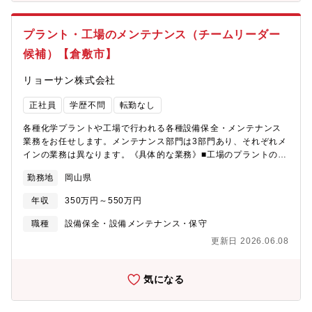
プラント・工場のメンテナンス（チームリーダー
候補）【倉敷市】
リョーサン株式会社
正社員
学歴不問
転勤なし
各種化学プラントや工場で行われる各種設備保全・メンテナンス
業務をお任せします。メンテナンス部門は3部門あり、それぞれメ
インの業務は異なります。《具体的な業務》■工場のプラントの機
械装置（ポンプやモーター）などの分解点検、整備等の業務■工場
勤務地
岡山県
の配管等の不具合箇所の修繕・補修等の業務■工場の機器の取外
し・据付、熱交換機の洗浄・整備等の業務※顧客は三菱ケミカル
年収
350万円～550万円
様やENEOS様などの大手企業が中心です。（水島や倉敷のプラン
ト・工場がメイン）※ただし、現場の状況や協力業者からの相談
職種
設備保全・設備メンテナンス・保守
等により県外への出張対応による業務も発生する可能性がありま
更新日 2026.06.08
す。
気になる