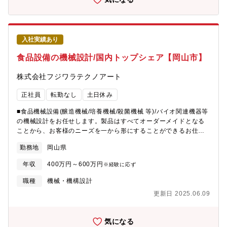
結）・インフラ、建設資材製造に関与・景気の影響を受けにくい
領域・長期需要のある設備産業ーーーーーーーーーーーーーーー
ーーーーーーーー①「工場の生産性そのものを設計する仕事」
②「止まらない自動化ラインを作る仕事」③「現場と一体で改善
入社実績あり
し続ける仕事」
食品設備の機械設計/国内トップシェア【岡山市】
株式会社フジワラテクノアート
正社員
転勤なし
土日休み
■食品機械設備(醸造機械/培養機械/殺菌機械 等)/バイオ関連機器等
の機械設計をお任せします。製品はすべてオーダーメイドとなる
ことから、お客様のニーズを一から形にすることができるお仕事
です。■営業や顧客との製品仕様の確認及び打ち合わせ/単体の機
勤務地
岡山県
械・設備の仕様設計/工学計算・解析（強度、熱、流体）/設備の改
良提案および改良/完成品の動作確認、機械の試運転時の立会い
年収
400万円～600万円
※経験に応ず
（顧客先）■納品までは、3ヶ月から1年半までの長期スパンとな
り、場合によっては 国内外への出張も発生します。徐々に業務の
職種
機械・機構設計
範囲を広げていただき、将来的にはプラント全体の設計を担当す
更新日 2025.06.09
ることも可能です。【出張】期間：日帰り～数日 頻度：
月に1，2回
気になる