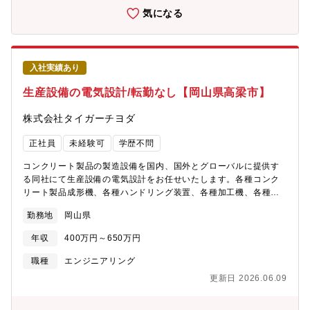
ご入社ください。【組織構成】現在は、各種装置・ライン設計が
気になる
メインの機構設計を手掛けるチームと、成型時に必要となる型枠
（金型）設計のチームに分かれており、総勢22名前後の設計部門
です。（入社後は両チーム間でのローテーションも行っていきま
す）また、装置単品の設計経験だけではなく、強度計算などのご
入社実績あり
経験、ライン設計、工場全体のレイアウト設計経験などをお持ち
の方も、そのご経験を存分に活かせる環境です。
生産設備の電気設計/転勤なし【岡山県高梁市】
株式会社タイガーチヨダ
正社員
未経験可
学歴不問
コンクリート製品の製造設備を国内、国外とグローバルに提供す
る同社にて生産設備の電気設計をお任せいたします。各種コンク
リート製品成形機、各種ハンドリング装置、各種加工機、各種搬
送ライン・機械レイアウトの設計を担当頂きますが、主な予定業
勤務地
岡山県
務は以下を想定しています。【職務詳細】■制御盤ハード設計
→ECADでの設計■ソフト設計→PLC（三菱、東芝、キーエンスな
年収
400万円～650万円
ど）のプログラム設計、タッチパネル画面設計→サーボモーター
サーボバルブ、既製品ロボット（Kawasaki、Yasukawa製）との
職種
エンジニアリング
制御設計■試運転、据付…出荷前装置の本社工場での試運転調整
更新日 2026.06.09
と、出荷後、現地（国内外）で据付された機械の立ち上げ時の試
運転調整■新規開発装置の発案、計画、設計、調整、など■ほか、