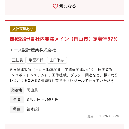
トグループ【募集背景】将来的に受注が増えていく過程で据付＋
気になる
メンテナンスも必然的に増え、さらに人員が必要になるため
入社実績あり
機械設計/自社内開発メイン【岡山市】定着率97％
エース設計産業株式会社
正社員
学歴不問
土日休み
ＦＡ関連装置（主に自動車関連、半導体関連の組立・検査装置、
FA ロボットシステム）、工作機械、プラント関連など、様々な分
野における2D/３D機械設計業務を下記ツールで行っていただきま
す。■AutoCAD2D設計におけるマクロ作成やリスト類のVBA＆
勤務地
岡山県
Excelによる自動抽出/INVENTORによる3D設計/INVENTORにお
けるマクロ作成やリスト類のVBA＆Excelによる自動抽出■iCADに
年収
375万円～650万円
よる3D設計及びマクロ作成やリスト類のVBA＆Excelによる自動
抽出/iCAD IOCによる動作検証、制御検証/iCADによるチーム設計
職種
筐体設計
■SWによる3D設計及びマクロ作成やリスト類のVBA＆Excelによ
更新日 2026.05.29
る自動抽出/SWによるチーム設計【魅力】派遣業態の多い設計業
界において、同社の業務形態は基本的に社内での「設計請負業