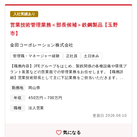
も少ない国土交通大臣Mグレード認証工場…作り手による品質差を
出さない教育体制から入念な品質チェック、ミーティングによる
入社実績あり
課題共有と、培ってきた高度技術のさらなる向上に向けて取り組
んでいます。■自社特許鋼材を使用「スーパーシャークC」…従来
営業技術管理業務＜部長候補＞鉄鋼製品【玉野
鋼材に比べ支持力は約1.5倍。穴あけ不要且つミリ単位で取り付け
市】
調整も可能で、品質以外でも作業生産性の向上やコスト削減に繋
がっています。■大きなものを運ぶ物流インフラ…自社グループに
金田コーポレーション株式会社
運送部門を保有しており、本社工場は港湾地区に隣接していま
す。スピーディーな海上輸送により、世界中どこでも対応が可能
管理職・マネージャー経験
正社員
土日休み
です。■大きなものを動かすグローバル展開（競争力）…海外合弁
会社も保有しており、技術投資することで人材・製品を引き入れ
【職務内容】JFEグループをはじめ、製鉄関係の各種設備や環境プ
ています。製作技術教育実習、設計技術者の社内勤務人材交流、
ラント装置などの営業面での管理業務をお任せします。【職務詳
育成後はグループ提携先へ参加いただいています。
細】営業技術部長として主に下記業務をご担当いただきます。※
将来的には海外事業部長候補としても期待されるポジションで
勤務地
岡山県
す。■得意先との窓口業務■営業、打ち合わせ、見積作成、原価計
算、件名管理■大連工事及び部内マネジメント全般■作業指示・工
年収
450万円～700万円
程管理■高齢となった元社長の人脈及び技術の継承同社では、10年
後を見据えて新しい分野に事業展開を進めています。本業である
職種
法人営業
技術営業から勉強していただきますが、その後は事業展開にあわ
更新日 2026.06.10
せて新事業にも携わっていただきたいと思います。【魅力】岡山
県下でも少ない国土交通大臣Mグレード認証工場です。作り手によ
る品質差を出さない教育体制から入念な品質チェック、ミーティ
気になる
ングによる課題共有と、培ってきた高度技術のさらなる向上に向