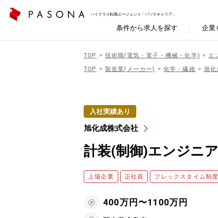
ハイクラス転職エージェント「パソナキャリア」
条件から求人を探す
企業
TOP
技術職(電気・電子・機械・化学)
エ
TOP
製造業(メーカー)
化学・繊維
旭化
入社実績あり
旭化成株式会社
計装(制御)エンジニ
上場企業
正社員
フレックスタイム制
400万円〜1100万円