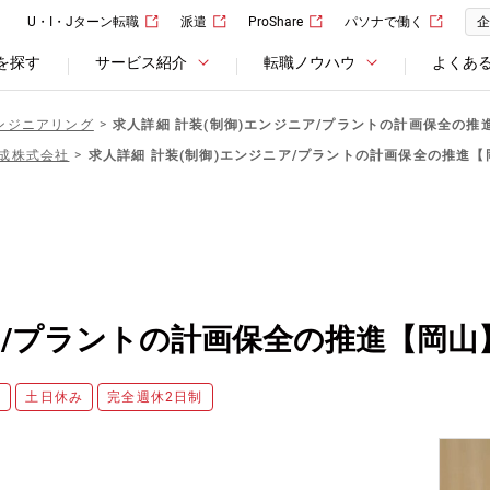
U・I・Jターン転職
派遣
ProShare
パソナで働く
企
を探す
サービス紹介
転職ノウハウ
よくあ
ンジニアリング
求人詳細 計装(制御)エンジニア/プラントの計画保全の推
成株式会社
求人詳細 計装(制御)エンジニア/プラントの計画保全の推進【
ア/プラントの計画保全の推進【岡山
度
土日休み
完全週休2日制