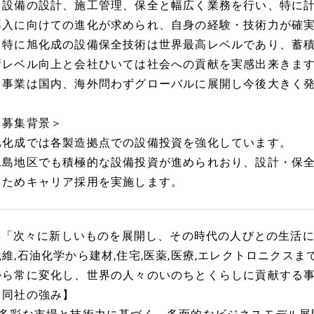
・設備の設計、施工管理、保全と幅広く業務を行い、特に計
導入に向けての進化が求められ、自身の経験・技術力が確
・特に旭化成の設備保全技術は世界最高レベルであり、蓄
術レベル向上と会社ひいては社会への貢献を実感出来きま
・事業は国内、海外問わずグローバルに展開し今後大きく
＜募集背景＞
旭化成では各製造拠点での設備投資を強化しています。
水島地区でも積極的な設備投資が進められおり、設計・保
くためキャリア採用を実施します。
---「次々に新しいものを展開し、その時代の人びとの生活に
繊維,石油化学から建材,住宅,医薬,医療,エレクトロニクス
から常に変化し、世界の人々のいのちとくらしに貢献する
【同社の強み】