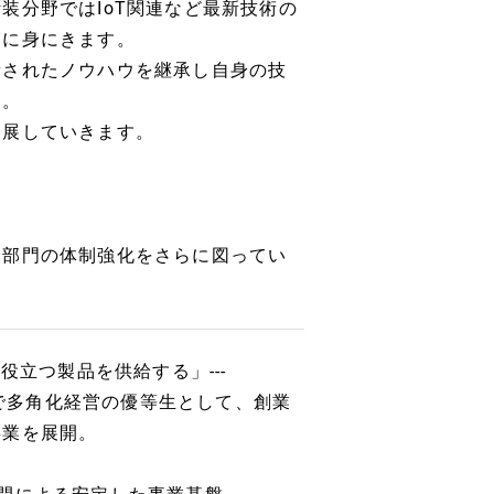
装分野ではIoT関連など最新技術の
実に身にきます。
積されたノウハウを継承し自身の技
す。
発展していきます。
全部門の体制強化をさらに図ってい
役立つ製品を供給する」---
まで多角化経営の優等生として、創業
事業を展開。