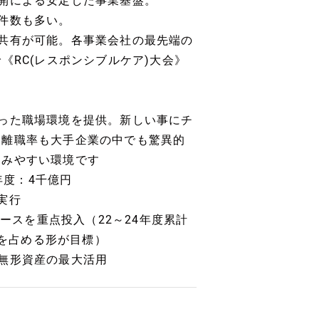
開による安定した事業基盤。
件数も多い。
共有が可能。各事業会社の最先端の
《RC(レスポンシブルケア)大会》
った職場環境を提供。新しい事にチ
。離職率も大手企業の中でも驚異的
染みやすい環境です
年度：4千億円
の実行
リソースを重点投入（22～24年度累計
割を占める形が目標）
無形資産の最大活用