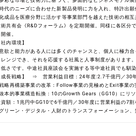
●多彩な市場と技術力に基づく、多面的なビジネスモデル展
●時代のニーズに合わせた新製品発明に力を入れ、特許出願
●化成品を医療分野に活かす等事業部門を越えた技術の相互
技術共有会《R&Dフォーラム》を定期開催。同様に各区分で
も開催。
【社内環境】
●意欲と能力がある人には多くのチャンスと、個人に極力合
ャレンジでき、それを応援する社風と人事制度があります
な低さです。中途社員座談会を実施する等中途社員でも馴
【成長戦略】 ⇒ 営業利益目標：24年度:2.7千億円／30
●戦略再構築事業の改革：Follow事業の見極めとExit事業
抜本的事業構造転換：10のGrowth Gears（GG10）に
投資額：1兆円中GG10で6千億円／30年度に営業利益の7
●グリーン・デジタル・人財のトランスフォーメーション、