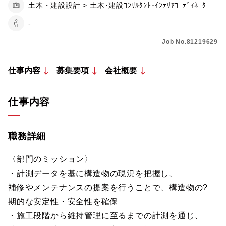
土木・建設設計 > 土木･建設ｺﾝｻﾙﾀﾝﾄ･ｲﾝﾃﾘｱｺｰﾃﾞｨﾈｰﾀｰ
-
Job No.81219629
仕事内容
募集要項
会社概要
仕事内容
職務詳細
〈部門のミッション〉
・計測データを基に構造物の現況を把握し、
補修やメンテナンスの提案を行うことで、構造物の?
期的な安定性・安全性を確保
・施工段階から維持管理に至るまでの計測を通じ、