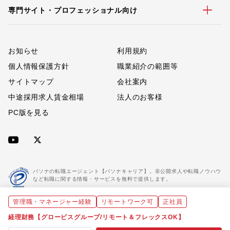
専門サイト・プロフェッショナル向け
お知らせ
利用規約
個人情報保護方針
職業紹介の範囲等
サイトマップ
会社案内
中途採用求人賃金相場
法人のお客様
PC版を見る
パソナの転職エージェント【パソナキャリア】。非公開求人や転職ノウハウ
など転職に関する情報・サービスを無料で提供します。
管理職・マネージャー経験
リモートワーク可
正社員
「パソナキャリア」は職業紹介優良事業者に認定されています。
※「パソナキャリア」は株式会社パソナが運営する人材紹介・採用支援サービスの名称です
経理財務【グロービスグループ/リモート＆フレックスOK】