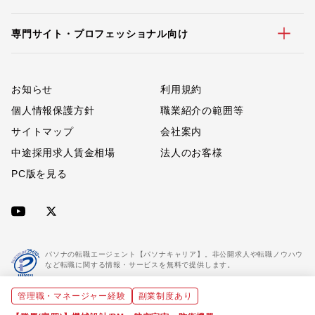
専門サイト・プロフェッショナル向け
お知らせ
利用規約
個人情報保護方針
職業紹介の範囲等
サイトマップ
会社案内
中途採用求人賃金相場
法人のお客様
PC版を見る
パソナの転職エージェント【パソナキャリア】。非公開求人や転職ノウハウ
など転職に関する情報・サービスを無料で提供します。
管理職・マネージャー経験
副業制度あり
「パソナキャリア」は職業紹介優良事業者に認定されています。
※「パソナキャリア」は株式会社パソナが運営する人材紹介・採用支援サービスの名称です