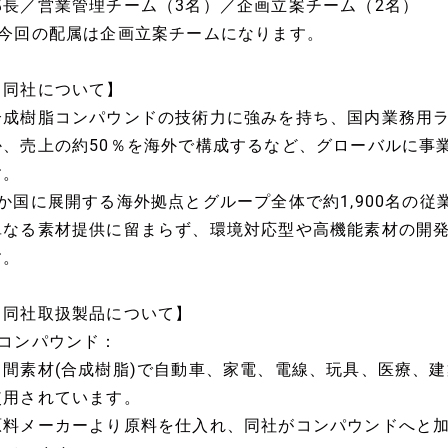
部長／営業管理チーム（3名）／企画立案チーム（2名）
■今回の配属は企画立案チームになります。
【同社について】
合成樹脂コンパウンドの技術力に強みを持ち、国内業務用
か、売上の約50％を海外で構成するなど、グローバルに事
す。
7か国に展開する海外拠点とグループ全体で約1,900名の
単なる素材提供に留まらず、環境対応型や高機能素材の開
す。
【同社取扱製品について】
■コンパウンド：
中間素材(合成樹脂)で自動車、家電、電線、玩具、医療、
使用されています。
原料メーカーより原料を仕入れ、同社がコンパウンドへと