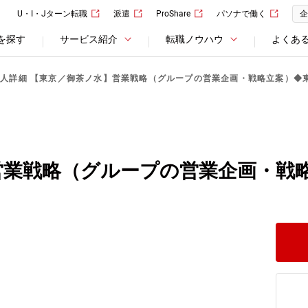
U・I・Jターン転職
派遣
ProShare
パソナで働く
企
を探す
サービス紹介
転職ノウハウ
よくあ
求人詳細 【東京／御茶ノ水】営業戦略（グループの営業企画・戦略立案）◆
営業戦略（グループの営業企画・戦