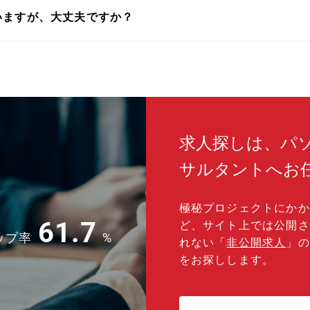
いますが、大丈夫ですか？
求人探しは、パ
サルタントへお
極秘プロジェクトにかか
61.7
ど、サイト上では公開さ
ップ率
%
れない「
非公開求人
」の
をお探しします。