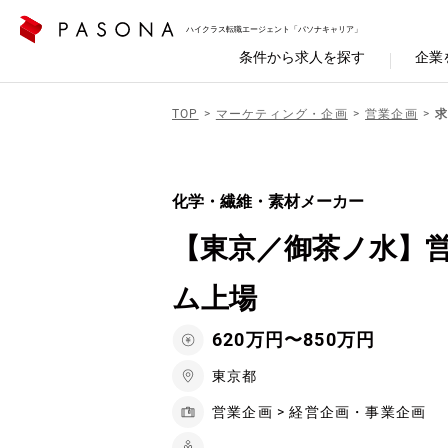
ハイクラス転職エージェント「パソナキャリア」
条件から求人を探す
企業
TOP
マーケティング・企画
営業企画
化学・繊維・素材メーカー
【東京／御茶ノ水】
ム上場
620万円〜850万円
東京都
営業企画 > 経営企画・事業企画
-