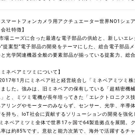
★スマートフォンカメラ用アクチュエーター世界NO1シェ
【会社特徴】
■市場ニーズに合った最適な電子部品の供給と、新しいエレ
の“提案型”電子部品の開発をテーマにした、総合電子部品
器と光学関連機器全般の要素部品が揃っている提案力、総
【ミネベアミツミについて】
■2017年1月にミネベア社と経営統合し「ミネベアミツミ
りました。強みは、旧ミネベアの保有している「超精密機
ム」と、ミツミ電機が長年培ってきた「エレクトロニクス
ベアリングやモーターのみならず、センサー、光学、半導
術を持ち、IoT社会に貢献するソリューションの開発を強化
■ミネベアミツミ全体で世界17ヶ国で64製造拠点を展開。
比率は約85%です。意欲と能力次第で、海外で活躍するチ