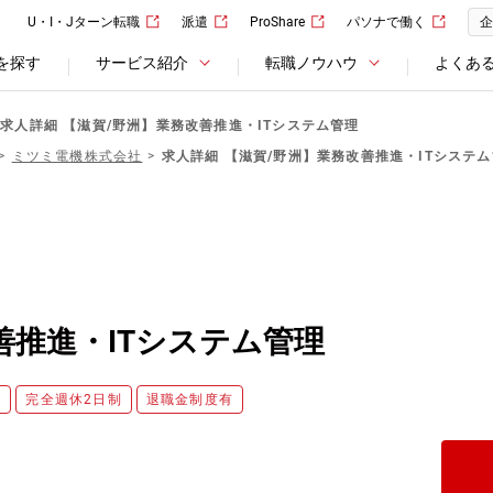
U・I・Jターン転職
派遣
ProShare
パソナで働く
企
を探す
サービス紹介
転職ノウハウ
よくあ
求人詳細 【滋賀/野洲】業務改善推進・ITシステム管理
ミツミ電機株式会社
求人詳細 【滋賀/野洲】業務改善推進・ITシステ
善推進・ITシステム管理
み
完全週休2日制
退職金制度有