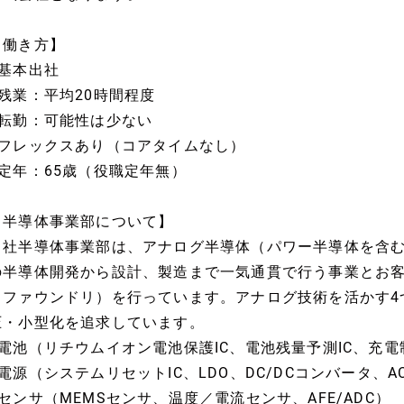
【働き方】
■基本出社
■残業：平均20時間程度
■転勤：可能性は少ない
■フレックスあり（コアタイムなし）
■定年：65歳（役職定年無）
【半導体事業部について】
当社半導体事業部は、アナログ半導体（パワー半導体を含
の半導体開発から設計、製造まで一気通貫で行う事業とお
（ファウンドリ）を行っています。アナログ技術を活かす4
圧・小型化を追求しています。
■電池（リチウムイオン電池保護IC、電池残量予測IC、充電
■電源（システムリセットIC、LDO、DC/DCコンバータ、AC
■センサ（MEMSセンサ、温度／電流センサ、AFE/ADC）