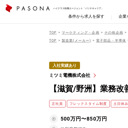
ハイクラス転職エージェント「パソナキャリア」
条件から求人を探す
企業
TOP
マーケティング・企画
その他企画
TOP
製造業(メーカー)
電子部品・半導体
入社実績あり
ミツミ電機株式会社
【滋賀/野洲】業務改
正社員
フレックスタイム制度
土日休
500万円〜850万円