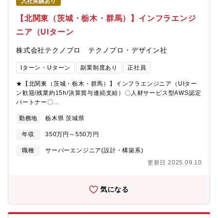
入社実績あり
けるという点や、中長期的にはグローバル展開もあり得ますの
で、モチベーションにつながると思います。【この仕事の大変
【北関東（茨城・栃木・群馬）】インフラエンジ
さ】大手顧客などの場合、独自のアドオン開発もありますので、
ニア（UIターン
顧客要件に合わせた対応が必要になります。また現地調整や立ち
上げなどの場合、年に数回程度、休日対応も発生しますので、責
株式会社テクノプロ テクノプロ・デザイン社
任を持ってプロジェクトに向き合うという意味で大変と感じるこ
ともあるかもしれません。【働く環境について】・在宅勤務：あ
Iターン・Uターン
副業制度あり
正社員
り（プロジェクトにより頻度は異なります）・残業時間：月平均
30時間（繁忙期は40時間を超えることはあります）・その他 ：
★【北関東（茨城・栃木・群馬）】インフラエンジニア（UIター
開発ではないが現地調整は休日対応あり（現地切り替え）【配属
ン歓迎/残業約15h/決算賞与連続支給）〇人材サービス型AWS認定
組織】産業ソリューション事業部 医薬ソリューション本部所属
パートナー〇
人数、約20名のグループで平均年齢は40歳前後です。【PR①】
https://partners.amazonaws.com/jp/partners/0010L00001pBdhb
医薬品製造業界で国内シェア一位のHITPHAMSを担当している部
勤務地
栃木県 茨城県
要取引先】デンソー、三菱電機、本田技研工業、日立製作所、
署と共に、医薬業界向けのSCADAシステムを構築しております。
SUBARU、ソニー、NEC、富士通、日産自動車、トヨタ ※敬称
安心安全で健康的な生活を支援する医薬業界に関する仕事をした
年収
350万円～550万円
略【具体的には】主に関東の顧客（製造業）から要望があるITイ
い方、応募をお待ちしております。【PR②】当社は社員のワーク
ンフラ（サーバ）活用の課題を解決すべく、すべての技術工程を
職種
サーバーエンジニア(設計・構築系)
ライフバランスの実現に取り組んでおり、経済産業省「健康経営
お任せします。（要件定義、設計、構築、運用保守）※経験や希
優良法人2023」に認定されております。
更新日 2025.09.10
望に応じて案件を決定いたします。ユニットと呼ばれるチーム単
位で取組んでいきます。テクノプロデザインのエンジニアで最大
20数名規模で構成されたプロジェクトもございます。経験・スキ
気になる
ルにより、PL、PMとして活躍いただくことも想定しています。
【業務内容事例】・AWS・GCPを利用したクラウド移行案件・
Windows AD⇒Azure ADへの移行業務・基幹システムのサーバ更