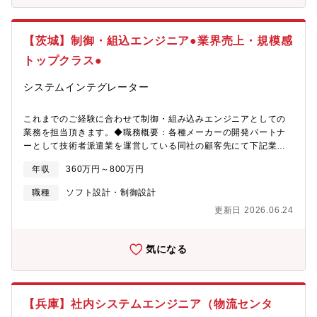
テム構成図の作成支援【募集背景】新サービスリリースに伴うメ
的解析の実施、および自動ビルド・デプロイ環境の順次整備・PC
ンバ増員【業務環境】自社システム、Airtable、Google
環境：OS、エディタ、IDEは個人の裁量で選択可能・情報共有：
Workspace、Slack、外部管理システム、外部SaaSサービス【魅
esa, GitLab, Slack を活用■ 開発の進め方・手法：1ヶ月以下の短
【茨城】制御・組込エンジニア●業界売上・規模感
力・遣り甲斐】・マニュアル運用からスタートし、情報セキュリ
いイテレーション、カンバンによる進捗可視化・習慣：デイリー
トップクラス●
ティの頼れる「ガードマン」へ成長できます。 最初は手順書や
でのスタンドアップミーティング、継続的なデプロイの実施・裁
マニュアルに沿った運用・サポート対応からスタートしていただ
量：エンジニアが企画やタスク見積もりの段階から参加し、設計
システムインテグレーター
くため、セキュリティ専任としての経験がなくても安心です。
から運用まで一貫して関与・調整：状況に応じて納期や盛り込む
日々の業務を通じてインフラやセキュリティの知見を深め、ゆく
機能を柔軟に調整するスタイル
ゆくは異常にいち早く気づき、お客様のシステムを守り抜く「ガ
これまでのご経験に合わせて制御・組み込みエンジニアとしての
ードマン（セキュリティのプロ）」へとステップアップできる環
業務を担当頂きます。◆職務概要：各種メーカーの開発パートナ
境です。・中小企業の「最後の砦」としての高い社会的意義 「情
ーとして技術者派遣業を運営している同社の顧客先にて下記業務
シス不在」でセキュリティ対策に悩むお客様に対し、単なるツー
をお任せします◆職務詳細：◇自動車：車載オーディオ、ナビゲ
ルではなく「人」として伴走します。 大企業からのセキュリテ
年収
360万円～800万円
ーション、ディスプレイ開発、電子制御ユニット(ECU)開発、モ
ィ要請が高まる中、サプライチェーンの弱点となりがちな中小企
デルベース開発(MATLAB,simulink)、各種制御系マイコンの開発
職種
ソフト設計・制御設計
業のITインフラを根本から支え、顧客から直接頼られ、感謝され
等◇航空・宇宙：航空機用の制御ソフトウェア開発、衛星通信ユ
るという大きなやりがいを得られます。【働き方】フルリモー
更新日 2026.06.24
ニットの開発・解析評価 等◇医療・産業機器：医療用機器向け組
ト・スーパーフレックス制度※で、プロセスよりも結果を重視す
込みソフトウェア開発、産業用ロボット制御ソフトウェア開発、
る働き方となります。全国どこにお住まいの方でもご勤務可能で
産業機器の画像処理ソフトウェア開発 等※ご経験スキルに応じて
気になる
す。また、コアタイムのない7時間勤務（1日）を基準に月の歴日
別案件の打診をさせていただく場合もございます。【アウトソー
数総労働時間で管理しております。予め設定されたみなし残業は
シングテクノロジー社/オンライン社内報】社内報アワードでブロ
ありません。1分単位で超過勤務手当が支給されます。※業務内容
ンズ賞を受賞！https://www.ostech-online-magazine.com/【自
や会社判断により、勤務時間の指定や出社を指示する場合があり
社サービスについて(以下、一部)】■ドゥルーバル/サイトコア：
ます。
【兵庫】社内システムエンジニア（物流センタ
https://solutions.ostechnology.co.jp/drupal.htmlセキュリティに