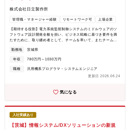
きます。・豊富な過去実績と信頼性の高い技術力により、業者と
株式会社日立製作所
してではなく電力会社と対等な技術パートナーとしてご期待をい
ただけるのは、日立ならではのやりがいです。・開発やプロジェ
管理職・マネージャー経験
リモートワーク可
上場企業
クトなどの成果は論文や学会発表など、業界内外での強いプレゼ
ンスを発揮できます。・グローバルな事業展開を強みとする弊社
【期待する役割】電力系統監視制御システムのミドルウェアのソ
で、日立エナジーをはじめとしたパートナーと連携し、国内外案
フトウェア設計開発全般を担い、ビジネス戦略に基づき要件を満
件の業務経験を積むことも可能です。●キャリアパス・プロジェク
たすために、取り纏め者として、チームを率いて、またチーム間
トの一業務担当から、新プロジェクトのPM／SPMへ。顧客とのつ
を調整し、ソフトウェアの設計・開発・実装・検証・保守を指揮
ながりを活かした別システムや、習得したコア技術を活かした別
勤務地
茨城県
し、ミドルウェアを導入した電力系統監視制御システムの価値提
顧客への提案等、広い選択肢の中から本人の意思に沿ってキャリ
供に対して責任を負う。ハードウェア、ソフトウェア(オペレーテ
ア形成ができます。【働く環境】●大みか事業所：・日本初、世界
年収
780万円～1030万円
ィングシステムを含む)、ネットワークなど情報通信分野について
の先進工場に選出された「大みか事業所」
の一般的な知識を活用する。所属する組織の方針に基づき、開発
職種
汎用機系プログラマ・システムエンジニア
https://www.hitachi.co.jp/products/it/control_sys/omika/index.html
工程の管理、組織内のメンバーの進捗管理、収支・資産の管理を
https://deh.hitachi.co.jp/_ct/17476915●チーム：・リーダや同僚
更新日 2026.06.24
行う。【職務詳細】電力系統監視制御システムのミドルウェアに
と部員2～5人（＋協力会社）のプロジェクトチームを組んで同じ
関する以下の職務を行う。・課題またはニーズを探索し、潜在的
目標に向かい遂行します。また、業務も多岐なことから、自身の
な原因、障壁、関連する問題を特定する。・イノベーション戦
気になる
経験や成長にあわせて、色々なチャレンジができます。●働き
略、パイプライン、ロードマップを形成する可能性がある、イノ
方：・在宅勤務と出社のハイブリッド勤務が可能。出社頻度は最
ベーションビジネスケースのプロトタイプを作成するための手段
低週1回以上を目安、出張の可否も相談ください・大みか事業所に
(アイデア、ソリューションなど。内製と外製の判断を含む) を提
おける勤務エリアは、オフィス空間デザインの大手、イトーキに
供する。・変更や改善が必要な領域を分析し特定することで、既
よる国内初のABWを実現した魅力ある職場作りを実施
入社実績あり
存のソフトウェア開発と新規のソフトウェア開発に貢献する。・
https://www.itoki.jp/abw/topics/case-study/hitachi-
ミドルウェアの提供責任者として、担当するミドルウェアの組織
【茨城】情報システム/DXソリューションの新規
omika.html【携わる事業・ビジネス・サービス・製品など】●電力
内適用ユースケースにおいて発生した問題点を特定し、ミドルウ