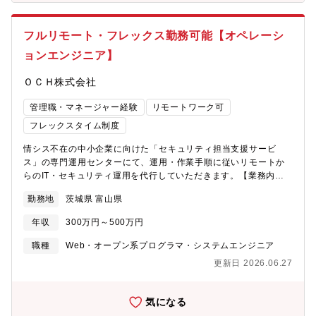
能の改善（性能改善、UXに直結する処理の最適化、技術的負債の
す。開発環境●フロントエンド? 言語：TypeScript, JavaScript
解消 など）・外部連携/APIの設計・実装（プロダクトや周辺シス
等? フレームワーク、ライブラリ：React, TanStack Query,
テムとの連携）2. 開発成果物の作成・レビュー・仕様・設計に関
Tailwind CSS, Vue.js 等? 開発ツール：Figma,Storybook 等●
フルリモート・フレックス勤務可能【オペレーシ
するドキュメント整備（設計方針の言語化、影響範囲整理、運用
バックエンド? 言語：Go, Python, PHP? 通信プロトコル：REST
ョンエンジニア】
観点の反映）・コードレビューを通じた品質担保と開発スピード
API, Connect/gRPC? データベース：PostgreSQL, MySQL,
の両立・変更容易性を高めるためのリファクタリング、テストの
DynamoDB/OpenSearch? ORM/クエリビルダ：sqlc, goqu●そ
ＯＣＨ株式会社
整備3. 問い合わせ・不具合の一次対応・社内メンバー（サポート
の他? ソースコード管理：GitLab? インフラストラクチャ：AWS,
／CS／営業）からの問い合わせ対応、調査・障害・不具合の原因
Terraform? デプロイツール：ecspresso? テストツール：
管理職・マネージャー経験
リモートワーク可
切り分け、恒久対策の実装・再発防止のための改善（監視・アラ
MagicPod (E2E テスト) 等? メトリクス監視：Grafana? エラー
ート・ログ/メトリクス、運用手順の見直し など）4. チームで成果
トラッキング：GlitchTip/Sentry? CI/CD：GitLab CI/CD? プロジ
フレックスタイム制度
を出すためのフォロー・ペア作業・レビュー・設計相談などを通
ェクト管理：Backlog, Taiga? 開発端末OS：Ubuntu(GNOME),
情シス不在の中小企業に向けた「セキュリティ担当支援サービ
じたチーム内のコミュニケーション・タスクの分解や進め方の工
Kubuntu, MacOS
ス」の専門運用センターにて、運用・作業手順に従いリモートか
夫など、開発が前に進むための働きかけ【使用技術】＜バックエ
らのIT・セキュリティ運用を代行していただきます。【業務内
ンドの技術スタック＞（プロダクトにより多少異なります）・言
容】・PC・ネットワークの統合管理とセキュリティ監視： ツー
語：Go / Python / Node.js / PHP / C# など・ミドルウエア：
勤務地
茨城県 富山県
ルを用いたパッチ運用、資産管理、およびEDR・UTM（ファイア
MySQL / PostgreSQL / DynamoDB / OpenSearch など・インフ
ウォール、Wi-Fi、VPN等）の運用・保守・アラート監視・ヘルプ
ラ：AWS、Terraform（プロダクトによってはオンプレもあ
年収
300万円～500万円
デスク・トラブル対応： 異常検知時の一次対応・端末隔離や、
り）・開発：GitLab、GitLab CI/CD、Backlog/Taiga 等【開発環
顧客からのPC・ネットワークに関する問い合わせ（電話・メー
境】複数のプロダクトを展開しているため、配属先により技術ス
職種
Web・オープン系プログラマ・システムエンジニア
ル・チャット）へのリモートサポート・診断・レポート業務：
タックやプロセスは一部異なりますが、基本的には以下の思想・
更新日 2026.06.27
ネットワーク脆弱性診断の実施と、客観的なデータに基づくセキ
環境をベースとしています。■ 開発ツール・インフラ：AWS を中
ュリティ総合レポートの作成・報告・情シス代行・運用改善（リ
心とした構成・構成管理：Infrastructure as Code（IaC）による
ノベーション）： 業務の属人化を防ぐための運用回りの仕組み
環境整備・コード管理：GitLab による Merge Request ベースの
気になる
作り、既存業務のDX化（業務効率改善）、マニュアルや社内シス
開発（全てのコードをバージョン管理）・CI/CD：CIを通じた静