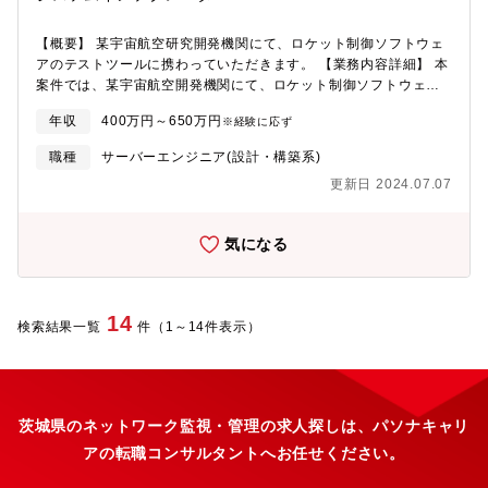
す。◎コールセンター、商品採用、物流、 マーケティング、デー
タサイエンス、 IT など多くの業務とシステムを自社開発、自社運
【概要】 某宇宙航空研究開発機関にて、ロケット制御ソフトウェ
用もしている フルスタック EC カンパニーです。◎製造業のみな
アのテストツールに携わっていただきます。 【業務内容詳細】 本
らず、幅広い業界（建設工事業、小売業、農業、医療など）のお
案件では、某宇宙航空開発機関にて、ロケット制御ソフトウェア
客様に対して製品を提供しているため、景気の影響を受けづらい
の動作確認用のテストツール作成および衛星監視運用をお任せし
という強みがあります。（13期連続売上過去最高更新）◎今後は
年収
400万円～650万円
※経験に応ず
ます。【課の特徴】DXモビリティ課当部門では、商用車領域での
日本のみならず、海外展開も進めており、さらなる成長を見込ん
自動運転システムを活かし、公道・閉鎖空間における自動運転車
でおります。◎間接材のEC化率は10％未満、マーケットは約8兆
職種
サーバーエンジニア(設計・構築系)
両を自動走行において実用化に向けた、各種技術支援サービスを
円と言われており、まだまだ成長の余地のあるサービスです。今
更新日 2024.07.07
行っております。それだけでなく、「地方創生」をキーワード
後は「買う」以外でのプロセスでのサービス展開をすることで事
に、地方自治体様を含む大都市圏以外の案件にも積極的にチャレ
業者への貢献幅を広げることを目指しています。◎中途社員：約
ンジしています。 【その他】（業務工程及び環境など） ・
78％◎有給取得率：86.2％ 【働き方】・残業時間：全社平均16.5
気になる
Linux・C言語、.NET、Ruby・Fortran【配属部署】インテグレー
時間・リモート勤務：出社とのハイブリッド体制をとっており、
ション事業本部 DXモビリティ 課【その他】弊社自社プロダク
週2回程度在宅勤務となります。・出社時は仕切りのないフラット
ト紹介ページ https://solutions.ostechnology.co.jp/社員インタ
なオフィスで私服勤務と、 非常にカジュアルな雰囲気です。
ビューを中心とした社内報ページ https://hikoma.jp/ostech-
14
検索結果一覧
件（1～14件表示）
online-magazine
茨城県のネットワーク監視・管理の求人探しは、パソナキャリ
アの転職コンサルタントへお任せください。