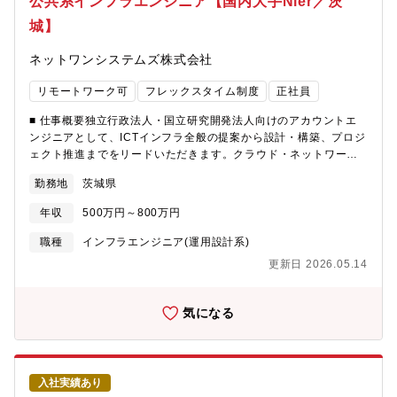
公共系インフラエンジニア【国内大手Nier／茨
ムを組んで目標に向かってベクトルを一つになって遂行します。
ていくため、新たな事業創出・事業開発の実務経験とスキルアッ
また、業務も多岐なことから、自身の経験や成長にあわせて、
城】
プにつながります。・顧客提案や検討のために日立グループのデ
色々なチャレンジができます。・経験豊富なOTエンジニアによる
ジタル関連部門と協業するため、先進的な技術やソリューション
制御技術のOJTを受けることができ、高度な専門技術者として活
ネットワンシステムズ株式会社
に触れることができます。【キャリアパス】将来的にはプロジェ
躍することができます。②働き方について・在宅勤務と出社のハ
クトマネージャーとなりプロジェクト全体を統括する立場となる
イブリッド勤務が可能で柔軟な働き方を実現しています。大みか
リモートワーク可
フレックスタイム制度
正社員
ことを期待しております。プロジェクトリーダとして様々なプロ
の電力システム設計部は、オフィス空間デザインの大手、イトー
ジェクトに参画をし、プロジェクトマネージャーとなるために必
キによる国内初のABWを実現した魅力ある職場で部員や来訪者か
■ 仕事概要独立行政法人・国立研究開発法人向けのアカウントエ
要な経験を積上げていただきます。実績が認められれば、数年で
らの非常に高い評価を得ています。
ンジニアとして、ICTインフラ全般の提案から設計・構築、プロジ
マネージャー職に昇格することも可能です。【働く環境】【①配
https://www.itoki.jp/abw/topics/case-study/hitachi-
ェクト推進までをリードいただきます。クラウド・ネットワー
属組織/チーム】原子力制御システム設計部の原子力DXグループに
omika.html【福利厚生】■住宅支援住宅手当制度や寮・社宅制度等
ク・セキュリティを横断した高度な案件において、顧客課題の解
配属いただきます。グループには30～50代のメンバが8名在籍し
勤務地
茨城県
（詳細は勤務事業所により異なります）によって皆さんの住居を
決に深く関与できるポジションです。【主な担当業務】・仮想基
ております。少人数の一体感を持ったグループのため、相談や協
サポートします。転勤などの際の住居の不安を解消する役割も果
盤、IaaS（AWS／Azure）を活用したインフラ提案・設計構築・
力がしやすい環境です。実際の業務では、プロジェクト単位で数
年収
500万円～800万円
たしています。■育児教育育児施設利用費補助、子どもの教育費補
LAN／WAN、無線LANなどネットワークインフラの設計・構築・
名の社員がパートナー各社メンバと協力し合い、業務を推進する
助 等※福利厚生制度（参考HP）
ネットワークサーバ（DNS／DHCP／プロキシ／メール／監視
職種
インフラエンジニア(運用設計系)
形となります。【②働き方】各人のご都合に合わせ、在宅勤務が
※https://www.hitachi.co.jp/recruit/newgraduate/company/welfare.h
等）の導入・セキュリティ領域の提案・導入（FW／IPS／認証／
可能です（出社頻度は要相談）。お客様の原子力施設への国内出
更新日 2026.05.14
EDR／NDR／SIEM／SSE等）・顧客課題の分析～要件定義、ソ
張/海外出張も有ります。【携わる事業・ビジネス・サービス・製
リューション企画・提案・プロジェクト管理（PM／PL）およびパ
品など】配属組織では、原子力施設の運用・保全管理に必要とさ
ートナー／関連部門との連携推進 ※アカウント体制のため、障
気になる
れる情報システムの導入や刷新プロジェクトを推進しています。
害時や緊急時には顧客・運用保守部門との連携対応が 発生し
お客様の業務課題・ニーズを探索し、それらを解決・実現するた
ます。■担当顧客つくばエリアにおける・独立行政法人・国立研究
めのデジタルソリューションも提供します。上流工程からシステ
開発法人独立行政法人には国の施策に関連する重要な研究や業務
ムインテグレーションまで、システム・ソリューションをお客様
を行っている組織が数多くあり、特につくば地区に集中しており
に提供するためのフロントSE・プロジェクトリーダとしてご活躍
入社実績あり
ます。つくば地区においてはAI利活用やセキュリティ強化の取り