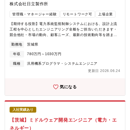
株式会社日立製作所
管理職・マネージャー経験
リモートワーク可
上場企業
【期待する役割】電力系統監視制御システムにおける、設計上流
工程を中心としたエンジニアリング全般をご担当いただきます・
競合他社・市場の動向、顧客ニーズ、最新の技術動向等を踏ま
え、次世代のビジネスを担う事業戦略の策定や基盤技術やソリュ
勤務地
茨城県
ーション製品の開発・顧客要求に見合う条件でシステムが稼働す
るよう、様々なステークホルダーと連携・調整を行いながら、プ
年収
780万円～1030万円
レエンジニアリング活動～要件定義～システム設計開発～本番稼
働までの一連の業務を遂行【職務詳細】【職務概要に記載のとお
職種
汎用機系プログラマ・システムエンジニア
り、当部門では、幅広い職務と役割があり、応募者の希望や適性
更新日 2026.06.24
などを総合的に判断し決定します。】・電力・エネルギー業界・
市場動向の調査や、営業とのプレ活動を通じた当分野における顧
客ニーズの把握など受注活動全般・電力系統監視制御システムの
気になる
設計・開発・構築・現地調整・保守業務・関連する新たな事業開
発など、イノベーション事業の取り纏め、エンジニアリング、新
規ソリューションの開発・担当するグループ内の事業戦略立案、
予算編成管理、部下の労務管理、指導育成・教育など【ポジショ
入社実績あり
ンの魅力・やりがい・キャリアパス】●ポジションの魅力・電力・
エネルギートップメーカーである日立の中でも、事業の根幹を担
【茨城】ミドルウェア開発エンジニア（電力・エ
う制御システムを担当できます。また、国策プロジェクトや次世
ネルギー）
代システムの構築等、社会的意義の大きな案件に携わることがで