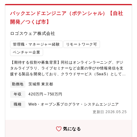
グループまたはチームのマネジメント・メンバーの目標設定サポ
ート、1on1ミーティングの実施、フィードバック・相互コードレ
バックエンドエンジニア（ポテンシャル）【自社
ビュー、技術的な設計判断、品質担保活動・部署グループまたは
開発／つくば市】
チーム内の課題発見と解決策の実行技術的リーダーシップ・チー
ムの技術選定への関与、新しい技術の調査・導入検討・開発プロ
ロゴスウェア株式会社
セスの改善提案と実行・技術的な課題の解決、メンバーからの技
術的な相談対応プロダクト開発・担当プロダクト・機能の設計、
管理職・マネージャー経験
リモートワーク可
開発、テスト、リリース、運用・プロダクトマネージャーやデザ
イナーとの連携、仕様調整メンバー育成と採用・チームメンバー
ベンチャー企業
のスキルアップ支援、育成計画の作成と実行・採用活動への参加
【期待する役割や募集背景】同社はオンラインラーニング、デジ
（書類選考、面接など）【働き方】エンジニアは週3日の在宅勤務
タルライブラリ、ライブセミナーなど企業の学びや情報発信を支
が許可されています。グループ毎に出社日を決めており、チーム
援する製品を開発しており、クラウドサービス（SaaS）としてお
コミュニケーションの活発化を図っています。【組織について】
客様に提供をしています。本ポジションではプロダクト開発のバ
全社で約25名のエンジニアが在籍しています。(2025年5月現在)
勤務地
茨城県 東京都
ックエンドエンジニアとしてご活躍頂きます。設計、実装、テス
フロントエンドエンジニア、バックエンドエンジニア、SREエン
ト、リリース、運用まで、一貫して対応していただきます。バッ
ジニアで構成されています。一部のプロダクトでは、アジャイル
年収
420万円～750万円
クエンドエンジニアの募集とはなりますが、面接で皆様のご希望
開発手法（スクラム等）を採用し、変化の激しい市場環境に柔軟
の業務やキャリアを伺いながら、一緒にポジションを考えていけ
に対応しながらプロダクト開発を進めています。私たちは、オー
職種
Web・オープン系プログラマ・システムエンジニア
ればと思っています。バックエンド、フロントエンドといった役
プンなコミュニケーションと心理的安全性を重視し、メンバー一
更新日 2026.05.25
割から、携わるプロダクトまで、あなたにぴったりの入り口を提
人ひとりが意見を発信しやすく、互いに学び合い、高め合えるチ
案します。（オープンポジションとしての募集です。勤務地は東
ームであることを目指しています。CTOおよび経営陣、他部署グ
京も採用検討可能です。）【業務内容】1. 機能開発・改善・仕様
ループおよびチームのエンジニアとも連携し、全社的な技術力向
気になる
検討～設計～実装～テスト～リリースまでの一連の開発・既存機
上や開発プロセスの標準化にも貢献いただくことを期待していま