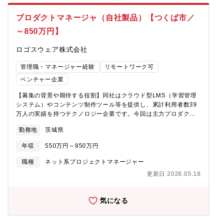
から体制強化を最重要課題と考えております。そのため当社製品
セキュリティを担う人財として、日立グループ各社と連携した育
プロダクトマネージャ（自社製品）【つくば市／
成教育も計画していますので、スペシャリストをめざす方にとっ
～850万円】
ては魅力的な環境がご提示できると考えております。２，入社直
後は製品セキュリティをメインに取り組んでいただきますので、
ロゴスウェア株式会社
業務に必要な知識は教育研修などを積極的に行うことでサポート
いたします。なお、業務を通して、社内各所と連携し、セキュリ
管理職・マネージャー経験
リモートワーク可
ティ以外の知見を身につけることで経験の幅も広げることができ
る点は魅力と思います。【働く環境について】・在宅勤務：あり
ベンチャー企業
（プロジェクトの状況により頻度は異なります）・残業時間：月
【募集の背景や期待する役割】同社はクラウド型LMS（学習管理
平均25時間程度・住宅手当有（自身で契約した賃貸物件について
システム）やコンテンツ制作ツール等を提供し、累計利用者数39
は、賃料の70％を住宅手当として支給）・ワークライフバランス
万人の実績を持つテクノロジー企業です。今回は主力プロダクト
は充実しています。（計画年休、出産・育児サポートなど）※参
の機能拡充とユーザー体験の向上をさらに加速させるため、開発
考ページhttps://info.hitachi-
勤務地
茨城県
チームの中核となるエンジニアリングリード/マネージャー候補を
ics.co.jp/recruit/fresher/system/worklife.html・当社は社員のワ
求めています。技術的な意思決定、プロジェクトの推進、そして
ークライフバランスの実現に取り組んでおり、経済産業省「健康
年収
550万円～850万円
チームメンバーの育成を通じて、開発チーム全体のパフォーマン
経営優良法人2023」に認定されております。
スを最大化し、プロダクトの成長に貢献していただくことを期待
職種
ネット系プロジェクトマネージャー
しています。【業務内容】開発チームのリーダーまたはリーダー
更新日 2026.05.18
候補として、数名規模のエンジニアチームを率い、担当プロダク
トまたは機能の開発を推進していただきます。プレイングマネー
ジャーとして、自身も手を動かしながら、チームの技術的な方向
気になる
性を示し、メンバーの成長をサポートし、高品質なプロダクトを
継続的にリリースすることを目指します。【主な業務内容】部署