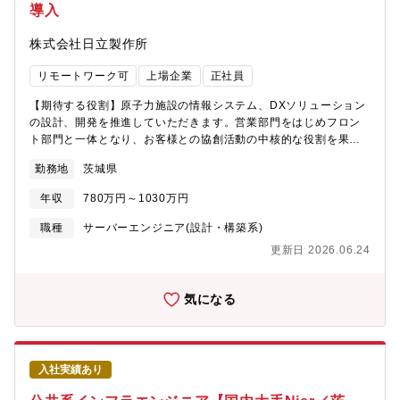
系統監視制御システム（OT)をはじめ電力分野のGX/DXを実現す
導入
ェア利用者の課題であればその解消の支援を行い、担当するミド
るソリューションを提供・日立が、送配電システムズ合同会社か
ルウェアの課題であればその解消を推進する。・確立されたプロ
ら次期中央給電指令所システムを受注
株式会社日立製作所
グラムマネジメント計画 (複数のプロジェクト計画) の中で取り組
https://www.hitachi.co.jp/New/cnews/month/2023/11/1113a.html【福
みを進めながら、小規模または中規模のプロジェクトを遂行す
利厚生】■住宅支援住宅手当制度や寮・社宅制度等（詳細は勤務事
リモートワーク可
上場企業
正社員
る。・既存のプロセス、システム、手順に対する改善を提案す
業所により異なります）によって皆さんの住居をサポートしま
る、マネージャーの指導の下、改善活動プログラム (品質活動等)
す。転勤などの際の住居の不安を解消する役割も果たしていま
【期待する役割】原子力施設の情報システム、DXソリューション
の一部に関わる計画を提出、実施する。【ポジションの魅力・や
す。■育児教育育児施設利用費補助、子どもの教育費補助 等※福
の設計、開発を推進していただきます。営業部門をはじめフロン
りがい・キャリアパス】●ポジションの魅力・電力・エネルギー領
利厚生制度（参考HP）
ト部門と一体となり、お客様との協創活動の中核的な役割を果た
域のトップメーカである日立の中でも、事業の根幹を担う、電力
※https://www.hitachi.co.jp/recruit/newgraduate/company/welfare.h
していただきます。プロジェクトリーダとしてチーム(パートナー
系統監視制御システムのミドルウェア提供を通じて、部門の提供
勤務地
茨城県
各社含む)を牽引し、プロジェクト全体の推進、報告、パフォーマ
する全領域での価値提供を実感できる・開発やプロジェクトなど
ンスを管理するとともに、期待される予算、納期を守ることで担
の成果は論文や学会発表など、業界内外での強いプレゼンスを発
年収
780万円～1030万円
当プロジェクトの円滑な推進・完遂に貢献いただきます。【職務
揮できる・日立エナジーをはじめグローバルパートナや、社内組
詳細】原子力施設の情報システム、DXソリューションに関わる以
職種
サーバーエンジニア(設計・構築系)
織を横断してソリューションの強みを発揮する「真の
下の職務を担当します。・顧客協創による課題・ニーズの収集と
OneHitachi」の実現に寄与できる・設計、開発したソフトウェア
更新日 2026.06.24
文書化、最適解の提案（見積、作業スケジューリング含む）・日
が社会イノベーションに直接寄与することで、日立の企業理念
立グループ内外のパートナー各社との連携・コミュニケーション
「優れた自主技術・製品の開発を通じて社会に貢献する」を実感
窓口・プロジェクト管理（予実管理、工程管理、チームの作業調
気になる
できる。●キャリアパス・機能のリーダーから、全体を俯瞰するマ
整と必要時の体制強化、品証部門と連携した品質管理等）・リス
ネージャーへ。日立の電力事業の根幹を支えるミドルウェアの開
クと問題管理（リスク、問題、依存関係・制約事項の特定・評価
発・保守を通じて得られるコア技術を活かしたシステム開発にお
及び上長への報告）・稼働中の情報システムの保守、エンハンス
けるアーキテクトとしての活躍等、広い選択肢の中から本人の意
対応【ポジションの魅力・やりがい・キャリアパス】【魅力・や
思に沿ってキャリア形成ができる【働く環境】①チームについ
入社実績あり
りがい】・原子力業界のデジタル変革期を牽引する第一人者とな
て・マネージャーと同僚2～5人 (＋協力会社) のプロジェクトチー
れる機会があります。・顧客との協創により課題解決を具現化し