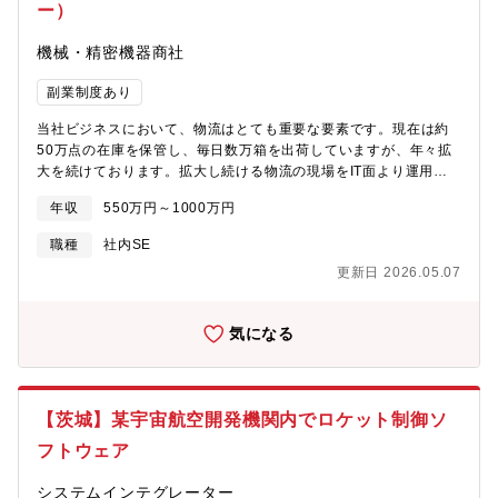
優れたCMSシステム。ご要望のWEBサイトを構築するサービスに
ー）
幅広くご対応頂けます。(コーポレートサイト、会員制サイト、大
規模なポータルサイト)■スピンメディア：
機械・精密機器商社
https://solutions.ostechnology.co.jp/spinmedia.html動画・静止
画・メタデータ・リンク等 あらゆるマルチメディアに対応した
副業制度あり
電子出版物プラットフォームです。独自フォーマットをあらゆる
当社ビジネスにおいて、物流はとても重要な要素です。現在は約
環境にてスムーズに再現が可能です。※特許取得済み超高速配信
50万点の在庫を保管し、毎日数万箱を出荷していますが、年々拡
技術です！■DATADOG：
大を続けております。拡大し続ける物流の現場をIT面より運用、
https://solutions.ostechnology.co.jp/datadog.html運用監視のす
改善し、最善のオペレーションを実現していただきたいと思って
べてを解決する統合サービスです。運用監視業務の品質向上とコ
年収
550万円～1000万円
おります。2022年に稼働開始する猪名川DCの自動搬送ロボット
スト削減を同時実現いまやアプリケーションパフォーマンス管理
(AGV)の導入数は800台。全国でも有数の規模でのスキル、ロボッ
の世界的リーダーとなっています。【同社の魅力】■業界最大規
職種
社内SE
トなどを利用した自動化された先端拠点の運用ノウハウなどを身
模：グループでITエンジニアが2万人近く在籍しているSES、受託
更新日 2026.05.07
に付けていただける環境です。インフラやアプリケーション等の
開発事業を行っている会社で日本最大規模の企業です。(特派の会
専門性に応じ、適した業務をお任せしていきたいと思いますの
社ではないです！)■成長・キャリアUP：開発センターを持ってい
で、共により良い拠点運営を実現いただければと思っておりま
るほか、企画や自社パッケージ開発、複数業界の案件(医療系、製
気になる
す。【具体的には】※お持ちの専門性に応じ、お任せする業務は
造系、機電系など..)も行っており、個人の経験・希望に合わせた
調整いたします。■WMS/WCSの運用・保守■業務改善/サービスレ
キャリアアップ、キャリアチェンジが可能。■案件数：グループで
ベル改善に伴う業務整理・データ分析・システム導入■業務支援の
2万人のエンジニアが働いており、全員が働けるだけの案件がござ
ためのツール開発・導入■KPIの見える化・BI構築■デジタルデバ
います。大まかな内訳：SES案件7割、受託案件3割程度■教育・
【茨城】某宇宙航空開発機関内でロケット制御ソ
イスに関するサポート、トラブルシューティング■システム運用環
研修：同社の研修制度にて、全社員が高度人材育成へ向けた研修
境（監視等）の整備・運用■物流/生産現場のネットワークの運用
を受けることが可能です。
フトウェア
管理■IT機器資産管理【同社について/今後の展望など】◎BtoBを
対象に自ら間接資材の在庫を持ち自らオンラインで売るEC企業で
システムインテグレーター