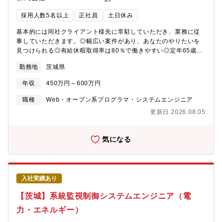
採用人数5名以上
正社員
土日休み
基本的には同社クライアント様先に常駐していただき、業務に従
事していただきます。◎幅広い案件があり、あなたのやりたいを
見つけられる◎有給休暇取得率は80％で働きやすい◎定年65歳ま
で！長く安定して働けるより良い環境で難易度が高く専門性を高
勤務地
茨城県
めていきたい！そんなあなたにピッタリです。電力・鉄道・道
路・上下水道・エネルギーなど社会インフラを支える監視制御シ
年収
450万円～600万円
ステムをはじめ、自動車・医療・物流領域の生産管理システム、
化学・薬品・上下水分野の計測制御システムなど多様なシステム
職種
Web・オープン系プログラマ・システムエンジニア
開発に携わるポジションです。経験やスキルに応じて、要件定
更新日 2026.08.05
義・設計・実装・テスト・運用保守まで幅広く担当いただけま
す。具体的な業務内容・C言語、C++、C#、Javaを用いたソフト
ウェア開発・アプリケーション開発、システム開発の設計～テス
気になる
ト・開発補助（ドキュメント作成、テスト補助等）※ご経験スキ
ルに応じて別案件へのご相談も承ります。ご面接の際に志向性に
合わせて様々お話しできればと思います。
入社実績あり
【茨城】系統監視制御システムエンジニア（電
力・エネルギー）