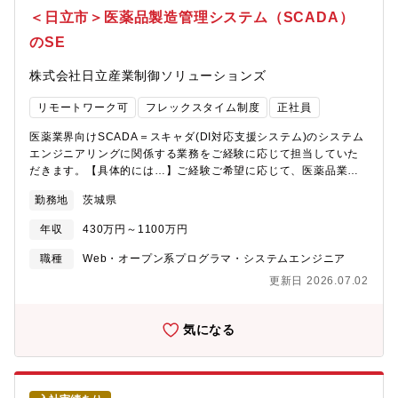
いただきます。原子力発電所向けの監視・制御システム
組みが活発で、ICT投資額も非常に大きいため、ICTを利活用する
＜日立市＞医薬品製造管理システム（SCADA）
https://www.hitachi.co.jp/products/it/control_sys/power_generation
ことで顧客のチャレンジや成長を支援することができます。■ 特
原子力情報システム
のSE
徴①〈世界最高レベルの技術力〉→ネットワンシステムズは日本
https://www.hitachi.co.jp/products/it/control_sys/power_generati
にネットワークを普及させてきた歴史的経緯があり、今も新規技
利厚生】■住宅支援住宅手当制度や寮・社宅制度等（詳細は勤務事
株式会社日立産業制御ソリューションズ
術普及や顧客への啓蒙活動を担う存在です。世界シェアトップク
業所により異なります）によって皆さんの住居をサポートしま
ラスのシスコシステムズ社やVMware by Broadcom社など、数多
す。転勤などの際の住居の不安を解消する役割も果たしていま
リモートワーク可
フレックスタイム制度
正社員
くのメーカ様の国内トップクラスパートナーとしてご提案させて
す。■育児教育育児施設利用費補助、子どもの教育費補助 等※福
いただいております。 またメーカー様とのリレーションも重視
利厚生制度（参考HP）
医薬業界向けSCADA＝スキャダ(DI対応支援システム)のシステム
しておりますので、最先端の情報を入手する事ができ、海外技術
※https://www.hitachi.co.jp/recruit/newgraduate/company/welfare.h
エンジニアリングに関係する業務をご経験に応じて担当していた
動向や大手クライアントの動向に敏感なエンジニアが多数在籍し
だきます。【具体的には…】ご経験ご希望に応じて、医薬品業界
ています。②〈徹底した検証環境〉→国内最大規模の検証ラボを
向けのSCADAシステムにおける開発担当もしくは取りまとめ業務
保持し、「きちんと検証したものしか顧客に提供しない」という
勤務地
茨城県
（PM候補）からスタートしていただきます。開発の場合、既存顧
理念のもと新しい製品の性能、他の機器との相性などを、市場導
客への導入のための開発をメイン業務と担当していただき、将来
入前に検証・評価をしています。それにより顧客への高い品質サ
年収
430万円～1100万円
的にはPL/PMへとステップアップしていただきます。業務取りま
ービスの提供と社員のスキル向上が出来ています。 また自社内
とめ（PL/PM）については、要件定義・構想設計・仕様決めなど
職種
Web・オープン系プログラマ・システムエンジニア
にも各種製品を多数導入することで、自身で経験し製品のメリッ
の上流フェーズから現地立ち上げまで幅広く担当していただく予
トデメリットを実例をもってお伝えすることが出来る点も特徴で
更新日 2026.07.02
定です。※SCADAとは、産業制御システムの一種で、コンピュー
あり同社の強みでもあります。③〈フレックス×テレワーク勤務〉
タによるシステム監視とプロセス制御を行うシステムです。【こ
→メインの勤務形態をテレワーク勤務としておりますが、出社・
の仕事の魅力・面白さ】医薬メーカー含め多くの顧客への導入実
気になる
テレワークとメリハリをつけた勤務が可能です。また働きやすい
績があります。また医薬メーカーだけでなく設備メーカーからの
環境づくりのため、各種制度についても充実した内容を取り揃え
引き合いも増え、これから本格的な導入が始まりますので、色々
ております。
な案件に関わることで業務に関する知見を広げることができま
す。また導入した現場の生の声を聴きながら、エンハンスしてい