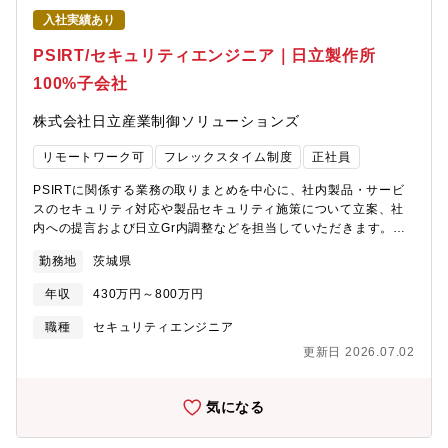
改【使用される技術】・Linux ・WindowsServer ・VMware(仮
入社実績あり
想化) ・AWS ・Azure ・GCP・ActiveDirectory ・Zabbix ・
Terraform ・ansible ・JP1【PJによっては構想から】クライアン
PSIRT/セキュリティエンジニア｜日立製作所
トが考える構想を元に課題感を抽出、整理し、解決するために、
100%子会社
どのような方法で実現するか方針を定め取り組んでいます。タス
クの洗い出しや課題抽出・対応方針策定・要求事項整理・評価な
株式会社日立産業制御ソリューションズ
ど、構想フェーズから関わることができます。【テクノプロ・デ
ザイン社でのやりがい】１．話題性の高いモノづくりに携わるこ
リモートワーク可
フレックスタイム制度
正社員
とができます。２．PJによっては、白紙の段階から構想をもとに
要件設定ができます。３．様々な技術を試せる環境で働くことが
PSIRTに関係する業務の取りまとめを中心に、社内製品・サービ
できます。４．各々の技術力の成長ができる環境です。５．ライ
スのセキュリティ対応や製品セキュリティ施策について立案、社
フワークバランスが取りやすいです。【働く環境】リーディング
内への提言および日立Gr内調整などを担当していただきます。
カンパニーとして業界価値を高めるために、そして、エンジニア
※PSIRT自社で製造・開発する製品やサービスを対象に、セキュ
の選択肢が多い働きやすい職場環境をつくるために、様々な取り
勤務地
茨城県
リティレベルの向上やインシデント発生時の対応を行う組織が
組みを行っています。例えば、技術コンサルティング業務のさら
PSIRT（Product Security Incident Response Team）です。
なる強化。これにより抜本的な収益構造改善による給与水準の向
年収
430万円～800万円
【具体的には…】・製品セキュリティ脆弱性監視および対策推
上や、エンジニアが安定的に強みを磨き続ける環境づくりができ
進・製品セキュリティ最新情報収集および全社フィードバック・
職種
セキュリティエンジニア
るのです。現在53歳の現役エンジニアとしてプロジェクトを統括
製品セキュリティの脆弱性影響調査や有事の際の対応・製品ライ
する社員などからも「人生を通して徹底的に技術を磨くことがで
更新日 2026.07.02
フサイクルにおけるセキュリティ確保施策検討および規格化など
きる環境」との声が上がっています。また、社員の夢を実現まで
を行っていただきます。【配属組織】品質保証本部 品質保証統
応援する「自己実現委員会」などの独自の研修制度や、そもそも
括管理部配属となる組織は8名程度で、バランスの取れた職場で
気になる
の生き方から共に考え、悩み、最適なキャリアを描く風土があ
す。【仕事の魅力・面白さ】１，サイバー攻撃の脅威は増大する
り、人がいます。技術を育てる技術が、テクノプロ・デザイン社
一方、社内では製品セキュリティを担う人財が不足していること
には溢れています。