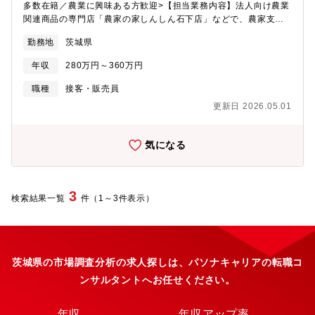
多数在籍／農業に興味ある方歓迎>【担当業務内容】法人向け農業
関連商品の専門店「農家の家しんしん石下店」などで、農家支援
資材の販売や経営に関するサービスの案内を担当していただきま
勤務地
茨城県
す。副店長候補として入社し、将来的には店長としての活躍を期
待しています。農薬、肥料、種子、農業機械などの資材の接客・
年収
280万円～360万円
販売、ビニールハウスの設計、土壌診断に基づいた肥料提案、経
営相談・指導など、多岐にわたる業務を担当していただきます。
職種
接客・販売員
【キャリアパス】店舗には一般職、副店長、店長が在籍し、まず
更新日 2026.05.01
は副店長補佐として業務を行いながら、副店長を目指していただ
きます。直近3年間で正社員登用率は高く、15名中13名が正社員
となっています。※昇進後の年収例 ・副店長（係長）420万円・
気になる
店長（課長）520万円【「農家の店 しんしん」とは】■全国各地
40店舗を構え、農業従事者の情報発信基地として機能していま
す。■約14000点の商品を取り揃え、あらゆる農業シーンに総合的
に対応します。■農業従事者の方との日常的なコミュニケーション
3
検索結果一覧
件（1～3件表示）
を大切にし、農業政策や栽培技術情報、農薬・肥料に関する情報
など様々な情報の発信を行います。【魅力】農業の担い手は減少
傾向にありますが、農業法人の増加に伴い、農業資材の需要は高
まり続けています。当社は住友化学グループの一員として安定し
た財政基盤を持ち、土壌分析を行える技術力を誇ります。スマー
茨城県の市場調査分析の求人探しは、パソナキャリアの転職コ
ト農業（ドローンなどのロボット技術やICT活用）を全国の農家に
ンサルタントへお任せください。
指導し、自社ECサイトでプライベートブランドを販売するなど、
農業界をリードする企業です。【同社について】同社は30,000名
の会員専業農家の生産者網を持ち、汎用品から専門商品まで豊富
年収
年収アップ率