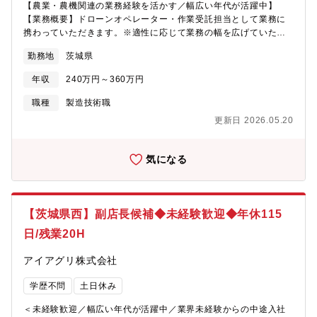
【農業・農機関連の業務経験を活かす／幅広い年代が活躍中】
【業務概要】ドローンオペレーター・作業受託担当として業務に
携わっていただきます。※適性に応じて業務の幅を広げていただ
きます。■農業用ドローンの販売に関わる業務（販売、スクール、
勤務地
茨城県
整備等）■その他スマート農業商品の販売に関わる商品（無人ロボ
ット、各種センサー等）■農薬散布ボートの販売に関わる業務■顧
年収
240万円～360万円
客圃場へのレーザーレベラー業務請負■大型農機販売（トラクタ
ー、各種作業機をはじめとする各種中古農業機械）■新規戦略商材
職種
製造技術職
（スマート農業関連商品および販売／サービス及び新規商品の開
更新日 2026.05.20
発）■スマート農業に関連するデータ分析業務等への対応：スマー
ト農業の実証試験等におけるデータ分析、スマート農業商品の販
売に関わる業務【魅力】農業の担い手は減少傾向にありますが、
気になる
農業法人の増加に伴い、農業資材の需要は高まり続けています。
同社は住友化学グループの一員として安定した財政基盤を持ち、
土壌分析を行える技術力を誇ります。スマート農業（ドローンな
どのロボット技術やICT活用）を全国の農家に指導し、自社ECサ
【茨城県西】副店長候補◆未経験歓迎◆年休115
イトでプライベートブランドを販売するなど、農業界をリードす
日/残業20H
る企業です。【同社について】同社は30,000名の会員専業農家の
生産者網を持ち、汎用品から専門商品まで豊富な商品群を取り揃
アイアグリ株式会社
えています。規模拡大の販路開拓、収量向上の栽培指導、生産者
若返りの新規就農者支援、企業の農業参入支援を総合的にサポー
学歴不問
土日休み
トしています。
＜未経験歓迎／幅広い年代が活躍中／業界未経験からの中途入社