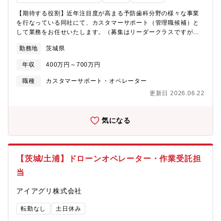
【期待する役割】近年注目度が高まる予防歯科分野の様々な事業
を行なっている同社にて、カスタマーサポート（管理職候補）と
して業務をお任せいたします。（募集はリーダークラスですが、
同社のリーダーは管理職のことを指します。）同社のカスタマー
勤務地
茨城県
サポートセンターは顧客との接点を担う重要なポジションです。
近年は技術の進化に伴い、カスタマーサポートへAIやチャットボ
年収
400万円～700万円
ットを導入する企業が増えていますが、同社は顧客とのアナログ
なコミュニケーションを重要視しています。電話やメールでの対
職種
カスタマーサポート・オペレーター
応を行いながら、ダイレクトに入ってくる顧客の声、商品への反
更新日 2026.06.22
応、キャンペーンへの反応を基にしたマーケティング、VOC分析
を担うような役割もあります。このような重要な役割を担うカス
タマーサポートセンターをどう導いていくか、経営視点持ちなが
気になる
ら、マネジメントなどの業務を行なって頂きます。【業務詳細】■
カスタマーサービス部門の一般的な業務・取引先（歯科医院と歯
科用品の卸売業者がメイン）からの注文やお問い合わせ対応・一
般顧客からの注文や問合せ対応・歯科医院への情報提供・電話及
【茨城/土浦】ドローンオペレーター・作業受託担
びＦＡＸ注文のデータ入力・web注文の管理・顧客情報の管理・
当
付随するマネジメント業務 など【オーラルケアグループの労働
環境（数値は2024年データ）】男女比＝3：7／平均残業約2.5時
アイアグリ株式会社
間／有給取得率平均82％（正社員）／育休取得率100％（パート
含む女性）／福利厚生ガムの消費量（パート含む）111,240粒
転勤なし
土日休み