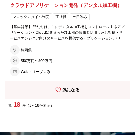
クラウドアプリケーション開発（デンタル加工機）
の職場は、主にデンタル加工機をコントロールするアプリケーション
とCloudに集まった加工機の情報を活用したお客様・サービスエンジ
ニア向けのサービスを提供するアプリケーション、Cloudを活用した
フレックスタイム制度
正社員
土日休み
新規事業向けアプリケーションの設計、開発、評価を行っています。
【募集背景】 私たちは、主にデンタル加工機をコントロールするアプ
ソフトウェアにより今までにないアイデアをカタチにし、お客様に新
リケーションとCloudに集まった加工機の情報を活用したお客様・サ
しい価値を提供していきます。 メンバーは新しい価値を世に出すクリ
ービスエンジニア向けのサービスを提供するアプリケーション、Clou
エイティブなマインドと、品質に対するこだわりを持ち、日々業務に
dを活用した新規事業向けアプリケーションの設計、開発、評価を行
取り組んでいます。モノづくりに関心があり、自分の想いやアイデ
っています。ソフトウェアにより今までにないアイデアをカタチに
静岡県
ア、スキルを活かして幅広く製品開発に主体的に携わりたい方を求め
し、お客様に新しい価値を提供していきます。モノづくりに関心があ
ています。ソフトウェアによる新しいビジネスモデルを創出してみま
550万円〜800万円
り、自分の想いやアイデア、スキルを活かして幅広く製品開発に携わ
せんか。 【職場構成】 マネージャー：40代 メンバー：10～30代 5
りたい方はぜひご応募ください。 【業務内容】 DGSHAPE製品（デ
名 技術派遣 2名 【ポジションについて】 ローランド ディー.ジー.株
Web・オープン系
ンタルが主）のアプリケーション開発 ・Cloudを活用したアプリケー
式会社の100％子会社である 『DGSHAPE株式会社』への出向を前提
ション開発、評価 ・AIを活用した機能開発 ・Cloud環境構築 【採用
とするポジションです。 ※従業員はローランド ディー.ジー.株式会社
後の育成プラン】 【入社後】 ・アプリケーション開発プロジェクト
からの出向社員で構成されております。
気になる
への参画 【１年後】 ・アプリケーション開発プロジェクトへの参画
・プロジェクトの推進 【将来】 ・ユニットMgrとしてアプリケーショ
ン開発のマネジメント 【求める人物像】 ・主体的に仕事ができる方
18
一覧
件（1～18件表示）
・チームでの開発経験のある方 ・アプリケーション開発においてのチ
ーフエンジニアクラス人材候補者を想定 【職場からのメッセージ】
私たちの職場は、主にデンタル加工機をコントロールするアプリケー
ションとCloudに集まった加工機の情報を活用したお客様・サービス
エンジニア向けのサービスを提供するアプリケーション、Cloudを活