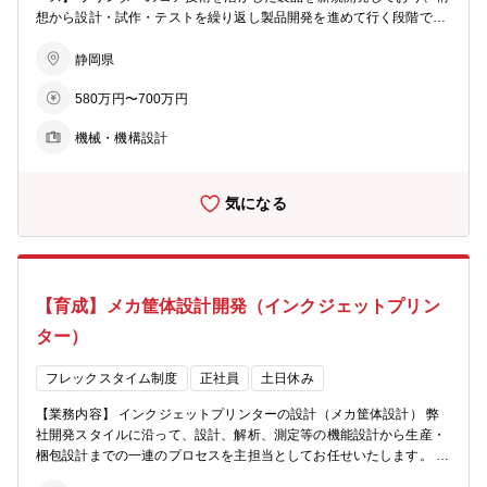
づくりに加え、設計・評価・検証から生産まで、一連のプロセスに一
想から設計・試作・テストを繰り返し製品開発を進めて行く段階で
貫して関われることが大きな魅力です。 同社の製品は主にサイン業界
す。 【育成プラン】 入社後：製品の設計、開発に携わりDGの開発業
で利用され、看板やバスラッピングの印刷、ギフト印刷などで街を彩
務や流れを理解してもらう。 1年後：メカチーフ、もしくはチームリ
静岡県
り、人々の生活を華やかにするお手伝いをしています。 私たちのミッ
ーダーとして設計だけでなくマネジメントスキルも身に着けてもら
ションは、お客様の大切な資産を汚さず、安心して使えるインクシス
580万円〜700万円
う。 将来：機構設計メンバーを統括できる人になってもらう。 【求
テムを提供すること。 多様なインクを扱うからこそ、機械特性や設置
める人物像】 ・受け身ではなく、自ら仕事を創り出し、能動的に業務
環境、そして実際に触れるお客様までを想像し、細やかな配慮を形に
機械・機構設計
を推進できる方 ・課題意識を持ち、必要に応じて自ら周囲を巻き込み
していきます。自分の手がけた技術がそのまま製品となり、実際の印
ながら行動できる方 ・設計業務に加え、関係部署と積極的にコミュニ
刷物として世の中に広がっていく――そんな達成感とやりがいを実感
ケーションを取り、全体最適を意識して動ける方 【組織構成】 新規
できる環境です。 【求める人物像】 ・主体的に仕事ができる方 ・チ
気になる
事業室 各マネージャー：40～50代 メンバー ：20 代（4 名）
ーム協業態勢が優れている方 ・先ずは主担当として1、2 年を通して
：30 代（9 名） ：40 代（7 名）
製品を任せられる方 ・プロジェクト統括者とメンバーをまとめられる
：50 代（5 名） ：60 代（2 名） 【職場構
チームマネジメント力が期待できる方 ※その業界でのサブチーフでも
成】 私たちの部署では、1～2年というスピード感ある開発サイクル
同様にプリンター設計でない分野出身の方や、実務に慣れるまでは、
で製品を世に送り出しています。 自分たちの手がけた技術が短期間で
育成が必要なため先ずは主担当から従事頂きます。
【育成】メカ筐体設計開発（インクジェットプリン
実際の製品として形になり、市場に届く喜びをダイレクトに味わえる
環境です。 また、常に新しい開発への挑戦ができるフィールドでもあ
ター）
ります。 これまでにない仕組みや技術に取り組み、アイデアを形にし
ていく楽しさと成長を感じられる職場です。
フレックスタイム制度
正社員
土日休み
【業務内容】 インクジェットプリンターの設計（メカ筐体設計） 弊
社開発スタイルに沿って、設計、解析、測定等の機能設計から生産・
梱包設計までの一連のプロセスを主担当としてお任せいたします。 ■
育成プラン ・入社後：設計担当、作図、評価 ・１年後：製品化のユ