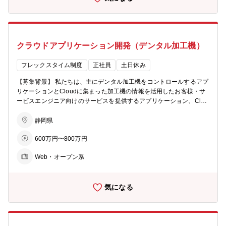
ー ：20代 6名 ：30代 5名 ：40代
に取り組める方 【職場からのメッセージ】 現在はベテラン社員の経
3名 ：50代 1名 ：技術派遣（7名） 【求
験と過去のデータのExcelでの分析から、より高度な分析・効率的な
める人物像】 ・ファームウェア、ソフトウェア開発者としての技術基
体制へと進化させていくフェーズにあります。 新しく加わる方には、
盤がある方 ・周囲とコミュニケーションが円滑にでき、実行力のある
これまでの経験を活かしつつ、より高度なデータ分析を用いて新しい
方 ・仕事にスピード感をもって、効率的に進められる方
クラウドアプリケーション開発（デンタル加工機）
発想で改善や仕組みづくりに挑戦していただきたいと考えています。
チームは11名で構成されており、意見を交わしやすく、自発的な提案
を歓迎する風土です。 経営目標である「在庫削減」の中核を担う存在
フレックスタイム制度
正社員
土日休み
として、業務改善をリードできるやりがいを感じていただけます。
【募集背景】 私たちは、主にデンタル加工機をコントロールするアプ
リケーションとCloudに集まった加工機の情報を活用したお客様・サ
ービスエンジニア向けのサービスを提供するアプリケーション、Clou
dを活用した新規事業向けアプリケーションの設計、開発、評価を行
っています。ソフトウェアにより今までにないアイデアをカタチに
静岡県
し、お客様に新しい価値を提供していきます。モノづくりに関心があ
600万円〜800万円
り、自分の想いやアイデア、スキルを活かして幅広く製品開発に携わ
りたい方はぜひご応募ください。 【業務内容】 DGSHAPE製品（デ
Web・オープン系
ンタルが主）のアプリケーション開発 ・Cloudを活用したアプリケー
ション開発、評価 ・AIを活用した機能開発 ・Cloud環境構築 【採用
後の育成プラン】 【入社後】 ・アプリケーション開発プロジェクト
気になる
への参画 【１年後】 ・アプリケーション開発プロジェクトへの参画
・プロジェクトの推進 【将来】 ・ユニットMgrとしてアプリケーショ
ン開発のマネジメント 【求める人物像】 ・主体的に仕事ができる方
・チームでの開発経験のある方 ・アプリケーション開発においてのチ
ーフエンジニアクラス人材を想定 【職場からのメッセージ】 私たち