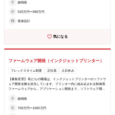
ニット設計担当 ・将来：製品化サブチーフエンジニア 【募集背景】
静岡県
私たちの職場は、主に業務用インクジェットプリンターの機構設計、
520万円〜580万円
筐体設計を行っています。同社の製品は主にサイン業界で利用され、
看板やバスラッピングの印刷、ギフト印刷などで街を彩り、人々の生
筐体設計
活を華やかにするお手伝いをしています。同社は製品の企画、開発、
製造、販売を行うメーカーであることから、開発1部では幅広い業務
を担当しています。具体的には、製品の企画検討から要素開発、製品
気になる
設計、各種評価・検証、梱包設計などです。モノづくりに関心があ
り、自分の想いやアイデアを設計に反映したり、スキルを活かして幅
広く製品開発に主体的に携わりたい方のご応募をお待ちしています。
【職場構成】 マネージャー：40代 メンバー ：20 代（7名）
：30 代（6 名） ：40 代（4 名）
ファームウェア開発（インクジェットプリンター）
：50 代（1 名） ：技術派遣（12名） 【職場からのメ
ッセージ】 私たちの職場は、主に業務用インクジェットプリンタの機
構設計、筐体設計を行っています。 同社の製品は主にサイン業界で利
フレックスタイム制度
正社員
土日休み
用され、看板やバスラッピングの印刷、ギフト印刷などで街を彩り、
【募集背景】 私たちの職場は、インクジェットプリンターのソフトウ
人々の生活を華やかにするお手伝いをしています。 同社は製品を企
ェア開発全般を担当しています。プリンター内に組み込まれる制御系
画、開発、製造、販売するメーカーであることから、その開発、設計
ファームウェアから、アプリケーション開発まで、ソフトウェア開発
業務も製品の企画検討から要素開発、製品設計、各種評価、検証を経
を幅広く経験できる環境です。また、自由な発想力を大切にしてお
て生産ができるようになるまで、幅広い範囲の業務を行っています。
り、決まりきった機能をただ実装するのではなく、新しい機能やサー
静岡県
具体的には製品仕様の検討から梱包設計まで行っています。 モノづく
ビス、お客様に喜んでいただけるアイデアを創造し、企画するところ
りに関心があり、自分の想いやアイデアを設計に反映したり、スキル
700万円〜1000万円
から参画できる開発体制です。 プログラミングが好きな方、モノづく
を活かして幅広く製品開発に主体的に携わりたい方を求めています。
りが好きな方、自分のアイデアを形にしたいと思っている方はぜひご