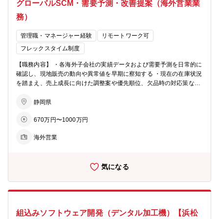
グローバルSCM・需要予測・改善提案（海外営業業
務）
管理職・マネージャー経験
リモートワーク可
フレックスタイム制度
【職務内容】 ・各海外子会社の実績データおよび需要予測を日常的に
確認し、現地販売の動向や異常値を早期に察知する ・現在の在庫状況
を踏まえ、売上成長に向けた調整案や優先順位、欠品時の対応策など
を海外子会社へ提案する ・海外子会社との継続的なコミュニケーショ
ンを通じて、販売状況や課題を整理・可視化する ・収集した情報を精
静岡県
査した上で、製造側、経営側へ適切に共有し、生産計画への反映や調
670万円〜1000万円
整を働きかける ・需要予測精度向上に向けた分析および改善提案を行
う ・経営企画部と連携し、データに基づくセールスマネジメントの高
海外営業
度化に貢献する 【求める人材像】 ・数値や事実を見て終わりにせ
ず、次のアクションにつなげられる方 ・正解が見えにくい状況でも、
自ら考え、提案し、周囲を巻き込める方 ・海外子会社と製造、双方の
気になる
立場を理解し、間に立って調整できる方 ・チーム全体の思考や行動を
前向きに変えていく意欲のある方
組込みソフトウェア開発（デンタル加工機）【浜松