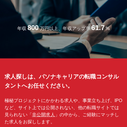
用した新規事業向けアプリケーションの設計、開発、評価を行ってい
ます。ソフトウェアにより今までにないアイデアをカタチにし、お客
様に新しい価値を提供していきます。 メンバーは新しい価値を世に出
すクリエイティブなマインドと、品質に対するこだわりを持ち、日々
業務に取り組んでいます。モノづくりに関心があり、自分の想いやア
800
61.7
イデア、スキルを活かして幅広く製品開発に主体的に携わりたい方を
年収
万円以上、年収アップ率
%
求めています。ソフトウェアによる新しいビジネスモデルを創出して
みませんか。 【職場構成】 マネージャー：40代 メンバー：10～30
代 5名 技術派遣 2名 【ポジションについて】 ローランド ディー.
ジー.株式会社の100％子会社である 『DGSHAPE株式会社』への出向
を前提とするポジションです。 ※従業員はローランド ディー.ジー.株
式会社からの出向社員で構成されております。
求人探しは、パソナキャリアの転職コンサル
タントへお任せください。
極秘プロジェクトにかかわる求人や、事業立ち上げ、IPO
など、サイト上では公開されない、他の転職サイトでは
見られない「
非公開求人
」の中から、ご経験にマッチし
た求人をお探しします。