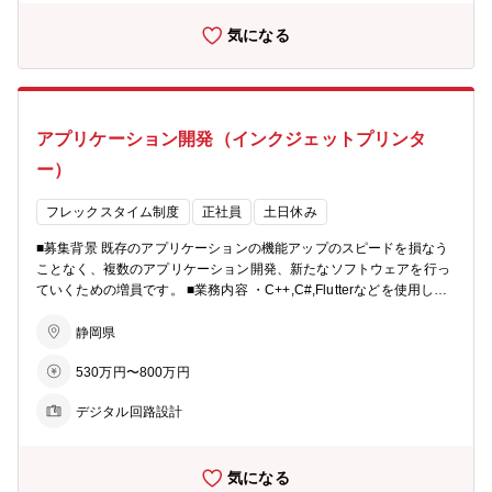
部門（営業・企画・サービス）を含めても100名程度の組織ですが、
気になる
そのぶんお互いの距離が近くて日常的且つ自然にコミュニケーション
をとることができる環境にあります。また営業部門やサービス部門と
の距離が近いぶん、開発部門でありながら自分の取り組んだ仕事に対
してお客様の反応もよく見え、仕事のモチベーションにも繋がりま
す。 製品の企画から開発設計、生産、そしてリリースに至るまで、も
アプリケーション開発（インクジェットプリンタ
のづくりの全工程に携わることができます。自らのアイデアを形に
し、チャレンジを歓迎する文化が根付いており、主体的に行動するこ
ー）
とで大きな成長を実感できる環境です。 また、スケールの大きなグロ
ーバルビジネスに関わりながら、最終顧客であるユーザーの声を直接
フレックスタイム制度
正社員
土日休み
聞く機会も多く、社会に対するインパクトを肌で感じることができま
す。自分の仕事が世界中の人々の生活にどう貢献しているのかを実感
■募集背景 既存のアプリケーションの機能アップのスピードを損なう
できる、やりがいのある職場です。 【職場構成】 マネージャー：50
ことなく、複数のアプリケーション開発、新たなソフトウェアを行っ
代 メンバー ：20 代（2 名） ：30 代（3 名）
ていくための増員です。 ■業務内容 ・C++,C#,Flutterなどを使用した
：40 代（3 名） ：60 代（1 名） ：
ソフトウェア開発 ・具体的な開発フロー（要件定義/設計/実装/評価お
技術派遣（1名） ※【ポジションについて】 ローランド ディー.ジー.
よび各レビュー）に沿った開発 ・日々の業務に対しての問題提起およ
静岡県
株式会社の100％子会社である『DGSHAPE株式会社』への出向を前
び改善 【入社直後～3ヶ月】 開発環境に慣れ、各アプリケーションの
提とするポジションです。 ※従業員はローランド ディー.ジー.株式会
530万円〜800万円
基本部分を学んでいただき、軽微な不具合修正、機能改善をご担当い
社からの出向社員で構成されております。
ただきます。 【半年後】 中規模な機能開発を主でご担当いただきま
デジタル回路設計
す。 【将来】 規模に関わらず要件定義→設計→実装→評価の一連の
流れをこなしていただき、さらに、プロジェクトの開発における旗振
りを実施いただくことを期待いたします。 ■求める人材像 ・新しいテ
気になる
クノロジーに対する好奇心が強く、自己学習が得意な方 ・自らチャレ