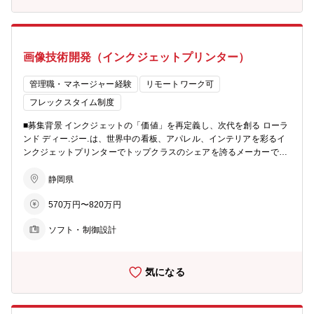
ンジして課題解決ができる方 ・チームで協力して作業を進めることが
できる方 ■職場からのメッセージ インクジェットプリンター、カッテ
ィングマシン、3Dプリンターなど、様々な製品に関するアプリケーシ
ョン開発を担当することができ、Windows/Macのアプリケーション・
画像技術開発（インクジェットプリンター）
WEBアプリケーションなど形態も多種多様です。また海外メンバーと
の協業も多く、グローバルに活躍できる機会が多いです。チームは新
卒の新入社員からベテランまで幅広い年齢層で構成されています。 ■
管理職・マネージャー経験
リモートワーク可
組織構成 マネージャー：30代 メンバー ：20代 7名
フレックスタイム制度
30代 4名 50代 2名 技術派遣5
名
■募集背景 インクジェットの「価値」を再定義し、次代を創る ローラ
ンド ディー.ジー.は、世界中の看板、アパレル、インテリアを彩るイ
ンクジェットプリンターでトップクラスのシェアを誇るメーカーで
す。私たちの製品の価値は「より早く圧倒的に美しい絵を出すこと」
や「常にその品質を維持すること」にかかっています。 現在、インク
静岡県
ジェットプリンター市場は、成熟期にあります。だからこそ、「ソフ
570万円〜820万円
トウェアによる画質安定・向上」の価値が、かつてないほど高まって
います。同社は、この「画質向上」を製品価値の源泉と捉え、その根
ソフト・制御設計
幹技術をさらに増強していきたいと考えています。これまでの常識に
とらわれず、新しいロジックで「次世代の画質スタンダード」を創り
上げるメンバーを募集します。 ■業務内容 インクジェットプリンター
気になる
の画質および性能向上に関する技術開発をお任せいたします。 ・画
像生成処理、カラーマネジメント（ICCプロファイル関連等）、スク
リーニングに関連する技術開発 ・自社製RIPソフトウェア（Versa
Works）の機能開発 ■育成プラン ・入社後：画像形成技術や色に関す