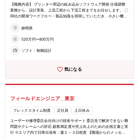
式会社』への出向を前提とするポジションです。従業員はローランド
【職務内容】 プリンター周辺の組み込みソフトウェア開発 仕様調整
ディー.ジー.株式会社からの出向社員で構成されております。
業務から、設計実装、上流工程から下流工程までをお任せします。 〇
同社の開発ワークフロー・製品知識を習得していただき、小さい機能
の設計実装経験から、徐々にプリンター製品全体機能を理解していた
だきます。 〇適性に応じて、ソフト分野の中でも上層から下層までさ
静岡県
まざまな技術スキルの習得が可能です〇一通りの開発経験後、プロジ
520万円〜800万円
ェクトリーダー等のとりまとめ役を担いご活躍いただきます。 【求め
る人物像】 ・ファームウェア開発者としての技術基盤がある方 ・周
ソフト・制御設計
囲とコミュニケーションが円滑にでき、実行力のある方 ・仕事にスピ
ード感をもって、効率的に進められる方 【職場からのメッセージ】
当社の主力製品であるインクジェット製品のソフトウェア開発全般を
気になる
担当しています。プリンター内に組み込まれる制御系ファームウェア
から、アプリケーション開発まで、ソフトウェア開発なら幅広く経験
できる環境です。また、自由な発想力を大切にしており、決まりきっ
た機能をただ実装するのではなく、新しい機能やサービス、お客様に
喜んでいただけるアイデアを創造し、企画するところから参画できる
フィールドエンジニア_ 東京
開発体制です。 プリンターの知識はなくとも、プログラミングが好き
な方、モノづくりが好きな方、自分のアイデアを形にしたいと思って
いる方はぜひご応募ください。ワクワクするような新しい製品づくり
フレックスタイム制度
正社員
土日休み
に向けて、ともにチャレンジしていきましょう。ご応募を心よりお待
ユーザーや修理委託会社向けの技術サポート 委託先で解決できない難
ちしております。 【募集背景】 私たちの職場は、インクジェットプ
問題やクレームへの対応 顧客満足度や売上向上のための企画立案と実
リンターのソフトウェア開発全般を担当しています。プリンター内に
行 ※エリア内で日帰出張有：週２～３日程度 【職場からのメッセー
組み込まれる制御系ファームウェアから、アプリケーション開発ま
ジ】 私たちの職場は自社で開発・製造した製品のアフターサポートが