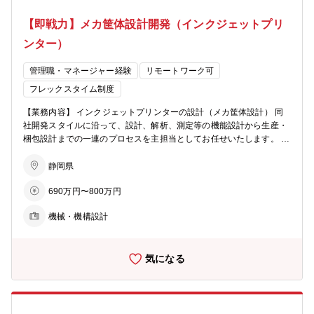
るレクチャー実施 ・１年後：一人で小規模な機能・要素開発が任せら
【即戦力】メカ筐体設計開発（インクジェットプリ
れる状態にする ・将来：同社の画質という観点での主要技術者の一人
となる ■求める人材像 ・こだわりを持って粘り強く目的を達成できる
ンター）
人 ・メンバーと良いコミュニケーションを取りながら業務を遂行でき
る人 ■職場からのメッセージ 私たちの部署は、社の製品の「画質」を
管理職・マネージャー経験
リモートワーク可
支える、ものづくりの根幹となる部署で製品が本来持つ価値や可能性
フレックスタイム制度
を最大限に引き出す役割を担っています。 メンバーが携わっている業
務は、最終的な印刷品質として製品にそのまま現れます。 自分の技術
【業務内容】 インクジェットプリンターの設計（メカ筐体設計） 同
や工夫が“目に見える価値”として形になるため、大きなやりがいを感
社開発スタイルに沿って、設計、解析、測定等の機能設計から生産・
じられる環境です。 ■部署のミッション：プログラムの力で「画質の
梱包設計までの一連のプロセスを主担当としてお任せいたします。 ■
限界」を突破する 本ポジションのミッションは、インクジェットプリ
育成プラン ・入社後：設計担当、設計審査 ・１年後：製品化チーフ
ンターの心臓部である「画像処理エンジン」および「VersaWorks
エンジニア ・将来：DRレビュアー、将来的な機構開発検討、要素開
静岡県
（自社開発ソフト）」に搭載されるアルゴリズムを開発し、製品価値
発先導 【募集背景】 私たちの職場は、主に業務用インクジェットプ
を最大化させることです。 ①「粒の落とし方」を科学し、画質を極め
690万円〜800万円
リンターの機構設計、筐体設計を行っています。同社の製品は主にサ
る（スクリーニング） インクジェットの画質は、いかに正確に、いか
イン業界で利用され、看板やバスラッピングの印刷、ギフト印刷など
に美しく「ドット（粒）」を配置するかで決まります。物理的なイン
機械・機構設計
で街を彩り、人々の生活を華やかにするお手伝いをしています。同社
クの挙動を理解した上で、数学的な最適解を導き出し、より早く・よ
は製品の企画、開発、製造、販売を行うメーカーであることから、開
り美しい描画を実現する新たな手法を開発します。 ②「狙い通りの
発1部では幅広い業務を担当しています。具体的には、製品の企画検
色」を、あらゆる媒体で安定させる 紙だけでなく、ビニールや壁紙、
気になる
討から要素開発、製品設計、各種評価・検証、梱包設計などです。モ
凹凸のある素材まで。対象が変わっても「イメージ通りの色」を再現
ノづくりに関心があり、自分の想いやアイデアを設計に反映したり、
するため、ICCプロファイルを駆使したカラーマネジメントと画質向
スキルを活かして幅広く製品開発に主体的に携わりたい方のご応募を
上の両立を追求します。 ③ 次世代の「インクジェット・スタンダー
お待ちしています。 【職場構成】 開発１部 マネージャー：40代 メン
ド」の創造 当部署が築いてきた技術をベースにしながらも、従来の枠
バー ：20 代（7名） ：30 代（6 名）