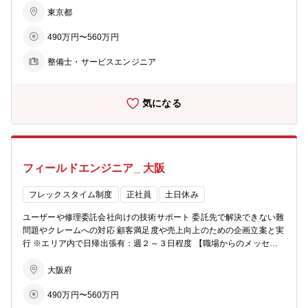
で、ソフトウェア開発を幅広く経験できる環境です。また、自由な発
主な業務です。お客様に最も近い立場で活動することで、感謝の言葉
東京都
想力を大切にしており、決まりきった機能をただ実装するのではな
をいただける機会が多く、自らの対応が製品品質の向上にもつながる
く、新しい機能やサービス、お客様に喜んでいただけるアイデアを創
490万円〜560万円
点が大きなやりがいです。 【職場構成】 マネージャー：40代 メンバ
造し、企画するところから参画できる開発体制です。
ー：20代（1名） 30代（1名） 40代（6名）
整備士・サービスエンジニア
【その他】 同業種経験者歓迎
気になる
フィールドエンジニア_ 大阪
フレックスタイム制度
正社員
土日休み
ユーザーや修理委託会社向けの技術サポート 委託先で解決できない難
問題やクレームへの対応 顧客満足度や売上向上のための企画立案と実
行 ※エリア内で日帰出張有：週２～３日程度 【職場からのメッセー
ジ】 私たちの職場は自社で開発・製造した製品のアフターサポートが
主な業務です。お客様に最も近い立場で活動することで、感謝の言葉
大阪府
をいただける機会が多く、自らの対応が製品品質の向上にもつながる
490万円〜560万円
点が大きなやりがいです。 【職場構成】 マネージャー：40代 メンバ