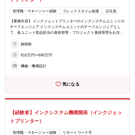
トプリンタの機構設計、筐体設計を行っています。 同社の製品は主に
サイン業界で利用され、看板やバスラッピングの印刷、ギフト印刷な
管理職・マネージャー経験
フレックスタイム制度
正社員
どで街を彩り、人々の生活を華やかにするお手伝いをしています。 同
社は製品を企画、開発、製造、販売するメーカーであることから、そ
【業務内容】 インクジェットプリンターのインクシステムユニットの
の開発、設計業務も製品の企画検討から要素開発、製品設計、各種評
チーフエンジニア インクシステムユニットのチーフエンジニアとし
価、検証を経て生産ができるようになるまで、幅広い範囲の業務を行
て、各ユニット部品担当の進捗管理・プロジェクト進捗管理をお任せ
っています。具体的には製品仕様の検討から梱包設計まで行っていま
いたします。 【インクシステムユニット】 インクカートリッジから
す。 モノづくりに関心があり、自分の想いやアイデアを設計に反映し
プリントヘッドへインクを安定して供給し、正確にノズルから吐出さ
静岡県
たり、スキルを活かして幅広く製品開発に主体的に携わりたい方を求
せ、印刷後にヘッドのコンディションを保つための一連の機構・機能
めています。 【求める人物像】 ・主体的に仕事ができる方 ・チーム
610万円〜690万円
■育成プラン ・入社後：同社インクシステムユニット・部品の機能・
協業態勢が優れている方 ・先ずは主担当として1、2年を通して製品
性能の知識向上、および製品設計主担当と開発プロジェクトに携わり
を任せられる方 ・プロジェクト統括者とメンバーをまとめられるチー
機械・機構設計
ながら、一連の同社開発の流れについての理解を深めていただきま
ムマネジメント力が期待できる方 ・メカ設計においてのチーフエンジ
す。 ・１年後：チーフエンジニア候補として開発プロジェクトの一員
ニア候補者を想定 ※他業界でのサブチーフでも同様にプリンター設計
として業務に携わっていただきたい。 ・将来：チームを牽引し、プロ
でない分野出身の方や、実務に慣れるまでは、育成が必要なため先ず
気になる
ジェクト推進できる役割を期待したい。 【募集背景】 開発３部では
は主担当から従事頂きます。
インクに関する業務全般を担当しております。中でも、デジタルプリ
ンティングの製品ロードマップ実現に向けてインクシステム機構に関
する技術の増強したいと考えています。 モノづくりに関心があり、自
分の想いやアイデアを設計に反映したり、スキルを活かして幅広く製
【経験者】インクシステム機構開発（インクジェッ
品開発に主体的に携わりたい方のご応募をお待ちしています。 【職場
構成】 マネージャー：50代 メンバー ：20 代（4 名）
トプリンター）
：30 代（2 名） ：40 代（1 名） ：技術
派遣（6名） 【職場からのメッセージ】 私たちの職場は、インクジェ
管理職・マネージャー経験
リモートワーク可