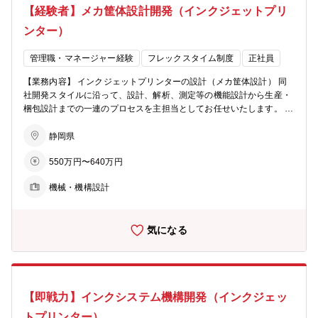
にとらわれず、ご自身のプログラミングスキル（言語不問）を活かし
【経験者】メカ筐体設計開発（インクジェットプリ
：40 代（3 名） ：50 代（1 名） ：技術
て新しい技術を切り拓きます。 特に、画質向上に関わるエンジニアを
派遣（12名） 【職場からのメッセージ】 私たちの職場は、主に業務
ンター）
募集しております。 ■魅力 ①「自分のコード」が実物として形になる
用インクジェットプリンタの機構設計、筐体設計を行っています。 同
手応え 画面の中だけで完結せず、自分が書いたロジックが「巨大な看
社の製品は主にサイン業界で利用され、看板やバスラッピングの印
板」や「街のディスプレイ」として現実世界に現れます。世界中の景
管理職・マネージャー経験
フレックスタイム制度
正社員
刷、ギフト印刷などで街を彩り、人々の生活を華やかにするお手伝い
色を自分の手でアップデートしている実感が得られます。 ②教育環境
をしています。 同社は製品を企画、開発、製造、販売するメーカーで
【業務内容】 インクジェットプリンターの設計（メカ筐体設計） 同
色彩の知識など、 専門知識はチームが全力でサポートします。一つの
あることから、その開発、設計業務も製品の企画検討から要素開発、
社開発スタイルに沿って、設計、解析、測定等の機能設計から生産・
言語を軸として、未踏の領域を切り開いていく楽しさをすぐに味わえ
製品設計、各種評価、検証を経て生産ができるようになるまで、幅広
梱包設計までの一連のプロセスを主担当としてお任せいたします。 ■
ます。 ③「縦割り」ではない、エンジニアの主体性を尊重する文化
い範囲の業務を行っています。具体的には製品仕様の検討から梱包設
育成プラン ・入社後：設計担当、作図、評価 ・１年後：製品化担
開発の範囲が広く、裁量が大きいのが同社の特徴です。アカデミック
計まで行っています。 モノづくりに関心があり、自分の想いやアイデ
当、サブチーフエンジニア ・将来：製品化チーフエンジニア 【募集
静岡県
な知見を借りながら、自ら新しい技術エリアを切り拓いていくことが
アを設計に反映したり、スキルを活かして幅広く製品開発に主体的に
背景】 私たちの職場は、主に業務用インクジェットプリンターの機構
できます。 ④「一機種」で終わらない、全製品への圧倒的な影響力
携わりたい方を求めています。 【求める人物像】 ・プリンターの知
550万円〜640万円
設計、筐体設計を行っています。同社の製品は主にサイン業界で利用
あなたが開発した画質向上アルゴリズムは、特定のモデルだけでな
識があり、設計の即戦力として期待できる方 ・量産する製品化の経験
され、看板やバスラッピングの印刷、ギフト印刷などで街を彩り、
く、同社のあらゆる新製品へと展開されていきます。「この会社のプ
があり、製品全体のモノづくりのやマネジメントの経験が豊富な方 ・
機械・機構設計
人々の生活を華やかにするお手伝いをしています。同社は製品の企
リンターが綺麗なのは、自分のロジックが動いているからだ」とい
主担当として製品を任せられる方 ・プロジェクト統括者とメンバーを
画、開発、製造、販売を行うメーカーであることから、開発1部では
う、エンジニアとしてこの上ない自負を持てる環境です。
まとめられるチームマネジメント力ができる方 ・メカ設計においての
幅広い業務を担当しています。具体的には、製品の企画検討から要素
チーフエンジニアクラス人材を想定 ※他業界でのサブチーフでも同様
気になる
開発、製品設計、各種評価・検証、梱包設計などです。モノづくりに
にプリンター設計でない分野出身の方や、実務に慣れるまでは、育成
関心があり、自分の想いやアイデアを設計に反映したり、スキルを活
が必要なため先ずは主担当から従事頂きます。
かして幅広く製品開発に主体的に携わりたい方のご応募をお待ちして
います。 【職場構成】 開発１部 マネージャー：40代 メンバー ：
20 代（7名） ：30 代（6 名） ：40 代（3
【即戦力】インクシステム機構開発（インクジェッ
名） ：50 代（1 名） ：技術派遣（12名）
【職場からのメッセージ】 私たちの職場は、主に業務用インクジェッ
トプリンター）