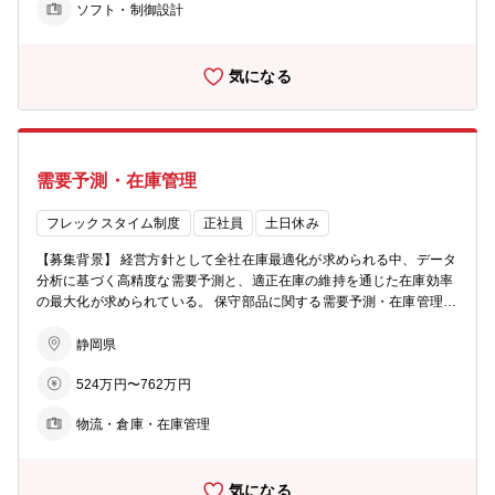
ソフト・制御設計
応募ください。ワクワクするような新しい製品づくりに向けて、とも
にチャレンジしていきましょう。ご応募を心よりお待ちしておりま
す。 【業務内容】 プリンター周辺の組み込みソフトウェア開発 プリ
気になる
ンター周辺の組み込みソフトウェア開発をお任せいたします。 仕様調
整業務から、設計実装、上流工程から下流工程までをお任せします。
※即戦力枠での採用となります。 ■同社の開発ワークフロー・製品知
識を習得していただき、小さい機能の設計実装経験から、徐々にプリ
ンター製品全体機能を理解していただきます。 ■適性に応じて、ソフ
需要予測・在庫管理
ト分野の中でも上層から下層までさまざまな技術スキルの習得が可能
です ■一通りの開発経験後、プロジェクトリーダー等のとりまとめ役
を担いご活躍いただきます。 ※今までご経験によっては要素開発寄り
フレックスタイム制度
正社員
土日休み
の案件もお任せいたします。 【職場からのメッセージ】 私たちの職
【募集背景】 経営方針として全社在庫最適化が求められる中、データ
場では、同社の主力製品であるインクジェット製品のソフトウェア開
分析に基づく高精度な需要予測と、適正在庫の維持を通じた在庫効率
発全般を担当しています。プリンター内に組み込まれる制御系ファー
の最大化が求められている。 保守部品に関する需要予測・在庫管理の
ムウェアから、アプリケーション開発まで、ソフトウェア開発なら幅
実務経験を有し、データ分析を活用できる人材を採用することで、ベ
広く経験できる環境です。また、自由な発想力を大切にしており、決
テラン社員中心の需要予測の属人化の解消と業務標準化を推進し、経
静岡県
まりきった機能をただ実装するのではなく、新しい機能やサービス、
営目標の達成に貢献する。 【業務内容】 ・保守部品の需要予測およ
お客様に喜んでいただけるアイデアを創造し、企画するところから参
524万円〜762万円
び在庫計画の立案・運用 ・在庫データ分析および適正在庫の算出・改
画できる開発体制です。 プリンターの知識はなくとも、プログラミン
善提案 ・サプライチェーン最適化を目的とした関係部門との調整・改
グが好きな方、モノづくりが好きな方、自分のアイデアを形にしたい
物流・倉庫・在庫管理
善活動 【求める人物像】 ・部署横断的な調整や改善活動を積極的に
と思っている方はぜひご応募ください。ワクワクするような新しい製
推進できるコミュニケーション力、協調性を備えた方 ・業務の標準化
品づくりに向けて、ともにチャレンジしていきましょう。ご応募を心
や属人化解消に意欲を持ち、自ら課題を発見し、改善を主体的に進め
よりお待ちしております。 【職場構成】 マネージャー：40代 メンバ
気になる
られる方 ・サプライチェーン全体の最適化を意識し、経営視点で業務