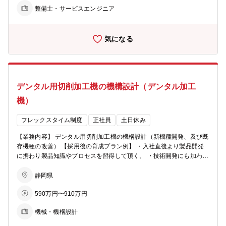
ー：20代（1名） 30代（1名） 40代（6名）
整備士・サービスエンジニア
【その他】 同業種経験者歓迎
気になる
デンタル用切削加工機の機構設計（デンタル加工
機）
フレックスタイム制度
正社員
土日休み
【業務内容】 デンタル用切削加工機の機構設計（新機種開発、及び既
存機種の改善） 【採用後の育成プラン例】 ・入社直後より製品開発
に携わり製品知識やプロセスを習得して頂く。 ・技術開発にも加わる
機会を設け、チャレンジする文化を体現して頂く。 ・適正を見極め、
可能であればマネージャ候補として教育する。 【部署】 DGSHAPE
静岡県
製品開発部 【募集背景】 DGSHAPE体制強化の為、即戦力人員の増
590万円〜910万円
員 【求める人物像】 ・周囲と円滑なコミュニケーションがとれる方
・チャレンジ精神があり、責任をもって積極的に業務に携わる実行力
機械・機構設計
がある方 【職場からのメッセージ】 私たちの職場では、歯科用ミリ
ングマシンなどのメカ開発を行っています。 DGSHAPEは開発以外の