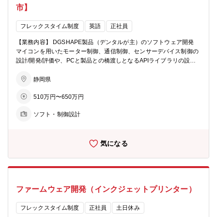
市】
フレックスタイム制度
英語
正社員
【業務内容】 DGSHAPE製品（デンタルが主）のソフトウェア開発
マイコンを用いたモーター制御、通信制御、センサーデバイス制御の
設計/開発/評価や、PCと製品との橋渡しとなるAPIライブラリの設計/
開発/評価などをご担当いただきます。 【求める人物像】 ・周囲とコ
ミュニケーションが円滑にでき、実行力のある方 ・ファームウェア,
静岡県
ソフトウェア開発者としての技術基盤がある方 ・積極性があり、チャ
510万円〜650万円
レンジングな精神を持った方 ・将来若手メンバーを引っ張っていける
方 【部署名】 DGSHAPE製品開発部 【職場からのメッセージ】 DGS
ソフト・制御設計
HAPEの規模は大きくなく、開発以外の部門（営業・企画・サービ
ス）を含めても100名程度の組織ですが、そのぶんお互いの距離が近
くて日常的且つ自然にコミュニケーションできる環境にあります。ま
気になる
た営業部門やサービス部門との距離が近いぶん、開発部門でありなが
ら自分の取り組んだ仕事に対してお客様の反応もよく見えて、仕事の
モチベーションにも繋がるかと思います。 私たちはお客様に喜んでい
ただける/ワクワクしていただける製品やサービスを提供し続けます。
そのために開発部門として新しい技術・未経験の技術にも取り組んで
ファームウェア開発（インクジェットプリンター）
いますし、企画部門他とも積極的に会話して一緒に製品を企画してい
ます。お客様に喜ばれる製品づくりを一緒にしていきませんか。 ※ロ
ーランド ディー.ジー.株式会社の100％子会社である『DGSHAPE株
フレックスタイム制度
正社員
土日休み