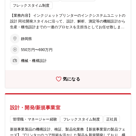
ットプリンターの主幹となるインクシステム開発を行っています。 イ
フレックスタイム制度
ンク特性を踏まえた仕組みづくりに加え、設計・評価・検証から生産
まで、一連のプロセスに一貫して関われることが大きな魅力です。 同
【業務内容】 インクジェットプリンターのインクシステムユニットの
社の製品は主にサイン業界で利用され、看板やバスラッピングの印
設計 同社開発スタイルに沿って、設計、解析、測定等の機能設計から
刷、ギフト印刷などで街を彩り、人々の生活を華やかにするお手伝い
生産・梱包設計までの一連のプロセスを主担当としてお任せ致しま
をしています。 私たちのミッションは、お客様の大切な資産を汚さ
す。 【インクシステムユニット】 インクカートリッジからプリント
ず、安心して使えるインクシステムを提供すること。 多様なインクを
ヘッドへインクを安定して供給し、正確にノズルから吐出させ、印刷
静岡県
扱うからこそ、機械特性や設置環境、そして実際に触れるお客様まで
後にヘッドのコンディションを保つための一連の機構・機能 ■育成プ
を想像し、細やかな配慮を形にしていきます。自分の手がけた技術が
550万円〜690万円
ラン ・入社後：同社インクシステムユニット・部品の機能・性能の知
そのまま製品となり、実際の印刷物として世の中に広がっていく――
識向上、および製品設計主担当と開発プロジェクトに携わりながら、
そんな達成感とやりがいを実感できる環境です。 【求める人物像】
機械・機構設計
一連の同社開発の流れについての理解を深めていただきます。 ・１年
・主体的に仕事ができる方 ・チーム協業態勢が優れている方 ・先ず
後：主担当として開発プロジェクトの一員として業務に携わっていた
は主担当として1、2 年を通して製品を任せられる方 ・プロジェクト
だきたい。 ・将来：チームを牽引し、プロジェクト推進できる役割を
統括者とメンバーをまとめられるチームマネジメント力が期待できる
気になる
期待したい。 【募集背景】 開発３部ではインクに関する業務全般を
方 ※その業界でのサブチーフでも同様にプリンター設計でない分野出
担当しております。中でも、デジタルプリンティングの製品ロードマ
身の方や、実務に慣れるまでは、育成が必要なため先ずは主担当から
ップ実現に向けてインクシステム機構に関する技術の増強したいと考
従事いただいたのち、チーフエンジニアとしてご活躍いただきたい。
えています。 モノづくりに関心があり、自分の想いやアイデアを設計
に反映したり、スキルを活かして幅広く製品開発に主体的に携わりた
設計・開発/新規事業室
い方のご応募をお待ちしています。 【職場構成】 マネージャー：50
代 メンバー ：20 代（4 名） ：30 代（2 名）
：40 代（1 名） ：技術派遣（6名） 【職場からの
管理職・マネージャー経験
フレックスタイム制度
正社員
メッセージ】 私たちの職場は、インクジェットプリンターの主幹とな
新規事業製品の機構設計、検証、製品化業務 【新規事業室の製品フェ
るインクシステム開発を行っています。 インク特性を踏まえた仕組み
ーズ】 プリンターのコア技術を活かした製品を新規開発しており、構