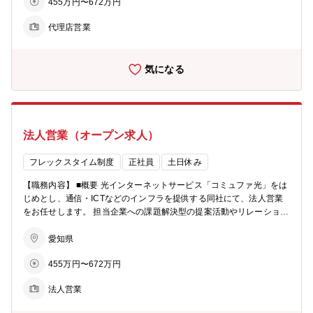
455万円〜672万円
ア領域にて同社回線サービスのシェア率拡大の為の新規取引のための
営業活動をして頂きます。 また、新たな営業委託先、紹介、取次代
代理店営業
理店を増やす活動をして頂きます。 （営業スタイル） ・一人あたり
の担当営業委託会社社数：2～3社程度 ・顧客対象：クリニック、診
療所、薬局等の医療施設/介護施設、特別養護老人施設等の施設/接骨
気になる
院、あんま、鍼灸等の施設等 ・営業スタイル：毎週の定例商談に加
え、都度訪問や連絡を取りながら提案を行います。 ②既存顧客への同
社DXサービスの追加提案 回線サービス利用中の既存顧客に対し
て、電話サービスやセキュリティサービスおよびＤＸサービスの追加
提案をして頂きます。 （営業スタイル） ・一人あたりの担当社数：
法人営業（オープン求人）
月20社程度 ・営業スタイル：毎週の定例商談に加え、都度訪問や連
絡を取りながら提案を行います。 【配属部署情報】 ■募集部署：ソリ
ューション営業統括本部 ICT推進本部 ヘルスケア推進部 ■在籍人
フレックスタイム制度
正社員
土日休み
数：ヘルスケア推進部：115名の社員、派遣社員が在籍しています。
【職務内容】 ■概要 光インターネットサービス「コミュファ光」をは
【採用背景】 ■採用の背景：本部の規模拡大に伴い、体制強化を図る
じめとし、通信・ICTなどのインフラを提供する同社にて、法人営業
ための増員募集
をお任せします。 担当企業への課題解決型の提案活動やリレーション
維持・強化をはじめとし、インターネット回線を軸とした通信およびI
CTソリューションの提案活動、パートナー企業へのコンサルティング
愛知県
をお任せします。 ■担当企業（配属先により下記いずれかまたは複数
455万円〜672万円
をご担当いただきます） 製造業・非製造業企業（大手/中小）、官公
庁・自治体、大手通信会社、医療・介護施設、家電量販店、auショッ
法人営業
プ、マンションディベロッパー 等 ■業務内容 中部エリアに約21万
kmの光ファイバーネットワークを自社保有。高品質で信頼性の高いネ