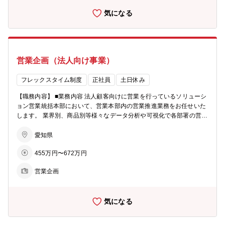
ットワーク基盤を活かした提案活動を行います。 ＜ソリューション営
気になる
業統括本部＞ 一般企業や自治体、営業委託会社へ向けに、IT基盤の導
入やネットワークの近代化支援を担当します。 ・インターネット回線
や、クラウド、セキュリティ、DX、データセンターなど、顧客のIT課
題に応じたソリューション提案 ・営業委託会社（ヘルスケア領域）へ
のコンサルティング業務や、既存顧客へのICTサービスの追加提案 ＜
営業企画（法人向け事業）
コンシューマ営業統括本部＞ 販売代理店やマンションディベロッパー
等の法人に対しコンサルティング営業を行い、個人顧客向けの『コミ
ュファ光』の拡販を行います。 ・コミュファ光の販売データを分析、
フレックスタイム制度
正社員
土日休み
販売推進のための施策等を検討し、販売代理店に提案を行うパートナ
【職務内容】 ■業務内容 法人顧客向けに営業を行っているソリューシ
ーコンサル ・マンションディベロッパー等を通じ、賃貸物件の価値向
ョン営業統括本部において、営業本部内の営業推進業務をお任せいた
上の一貫として、全戸一括インターネット接続サービス導入の促進 ■
します。 業界別、商品別等様々なデータ分析や可視化で各部署の営業
やりがい・魅力 顧客と直接対話し、共に目標を定めて実現していく裁
戦略を一緒に考えて売上達成に向けた推進で貢献します。 市場等の外
量の大きい仕事です。顧客の顕在／潜在課題を発見し、社内の専門部
部環境や契約情報等のデータを活用しながら、経営層と共に事業計画
愛知県
署と連携して解決策を作り上げます。 自らの企画や提案が形になりや
策定やその推進で、会社の事業計画達成へ支援を行います。 ■具体的
すく、工夫次第で成果に直結します。 ■身に付くスキル・キャリアプ
455万円〜672万円
な業務 ・本部方針の策定 ・営業戦略の策定 ・データ集計/分析/可視化
ラン 営業力に加え、情報通信・ICTに関する幅広い知識と課題解決力
・経営指標や目標達成に向けた推進活動 等 ■仕事の魅力、やりがい
を習得可能です。 入社後は商材や担当領域の知識習得から始め、徐々
営業企画
営業推進部は、営業部門が精力的に販売活動を行うために、「本部の
に担当顧客を持っていただきます。マネージャーや先輩が随時サポー
司令塔として、また、縁の下の力持ちとして活躍するトータルプロデ
トするため、業界未経験の方も歓迎します。 【配属部署情報】 ■募集
ューサー的な役割」を担っています。経営層や管理職層との打ち合わ
部署：ソリューション営業本部/コンシューマ営業本部 ■在籍人数：ソ
気になる
せも多く、全社的な視野に立って仕事をすることが求められることか
リューション営業本部では約150名の社員が、コンシューマ営業本部
ら、多くの人と関わり、刺激を受けながら経験を積むことが出来ま
では約100名の社員が活躍しています ■年齢層：20代から40代まで幅
す。 ■伸ばせるスキル ・データを活用した分析スキル、SFAツール(S
広い世代の社員が在籍しています 【採用背景】 ■採用の背景：事業拡