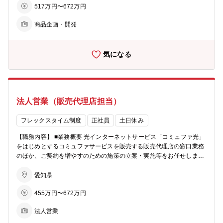
517万円〜672万円
の企画立案 ・立案後、サービスリリースまでのプロジェクト管理 ■仕
事の魅力､やりがい： 市場調査からサービス化、リリース後の管理ま
商品企画・開発
で関わる為、プロジェクトマネジメントスキルが身に付きます。 社内
関係部署・社外との連携も必要な為、調整力や交渉力が身に付きま
す。 ■キャリアプラン： 入社後は、商品知識習得に並行し管理者の元
気になる
で商品開発の経験を積んでいただきます。また将来的には、チームリ
ーダーとしてメンバー数名を束ねてプロジェクト管理の役割を期待し
ています。 【配属部署情報】 ■募集部署：コンシューマ企画本部 コ
ミュファ営業統括部 サービス戦略G ■部署在籍人数：30名 ■男女比
率は約5:5 ■年齢層：20代から40代まで、幅広い年齢層の方が活躍し
法人営業（販売代理店担当）
ています。 ■部署の役割： 光インターネットサービスの「コミュファ
光」の商品企画・立案と、それを軸に、お客さまの生活に潤い・安心
をプラスする各オプションサービス「コミュファlife+」を企画・立案
フレックスタイム制度
正社員
土日休み
している部署です。市場調査やお客さま・営業現場の声などからお客
【職務内容】 ■業務概要 光インターネットサービス「コミュファ光」
さまの生活がより豊かになる魅力的な商品の提供を目指します。中部
をはじめとするコミュファサービスを販売する販売代理店の窓口業務
地域において多くのお客さまにご利用いただいている光インターネッ
のほか、ご契約を増やすのための施策の立案・実施等をお任せしま
トサービスとして、自身の仕事の成果が多くのお客さまの生活や社会
す。 ■具体的な業務内容 個人のお客さまに直接ご提案するのではな
を支えていること、地域の未来を創造していることを実感できる仕事
く、販売代理店を通じてコミュファサービスを個人のお客さまへ販売
愛知県
です。 【採用背景】 ■募集理由：魅力的なサービスを開発・提供する
をします。 販売代理店におけるコミュファの販売情報のデータを分析
ことで、コミュファユーザーの拡大を目指すための増員です。
455万円〜672万円
し、コミュファの販売推進のための施策を考え、販売代理店に提案を
していきます。 自分で販売するのではなく、販売代理店を通じて販売
法人営業
していく営業スタイルとなるため、スポーツチームの監督のように、
販売代理店、販売スタッフ、ctcの他部署と連携を取りながら、一緒に