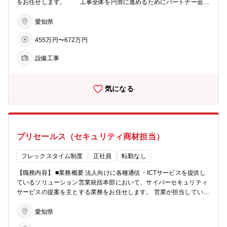
をお任せします。 工事全体を円滑に進めるためにパートナー会社
ナルの制度を整えています。 【採用背景】 ■採用の背景：同社の情報
(工事会社)と工程の調整を行い、 仕事の順番、内容、工事方法な
セキュリティ体制及びサービスの強化を図っていくため、セキュリテ
どを検討し、高品質なサービスの提供を目指しています。 ※施工業
愛知県
ィ関連業務経験（CSIRT、SOCなど）のあるスペシャリストを募集し
務は協力会社へ外注しており、設計・工程管理がメインとなります。
ます。 ■採用人数：若干名
455万円〜672万円
■仕事の魅力、やりがい ・施工管理を極めていくことができます
・中部地域のお客様に通信インフラを提供し、地域社会の活性化と
設備工事
発展に貢献できます ・新たな技術を積極的に活用し、社会課題を解
決できます ■入社後の研修イメージ ・社内研修による教育やOJTを
通じた実務教育を受けていただきます 【採用背景】 ■採用人数：1
気になる
名採用 ■募集理由：退職者補填
プリセールス（セキュリティ商材担当）
フレックスタイム制度
正社員
転勤なし
【職務内容】 ■業務概要 法人向けに各種通信・ICTサービスを提供し
ているソリューション営業統括本部において、サイバーセキュリティ
サービスの提案を主とする業務をお任せします。 営業が担当している
企業に対し、営業と同行し、サイバーセキュリティの必要性のご説明
やお客様に最適な商材のご提案を行います。 ■具体的な業務 担当する
愛知県
業界：業界問わず、法人のお客様 1か月の提案件数：約15～25件程度