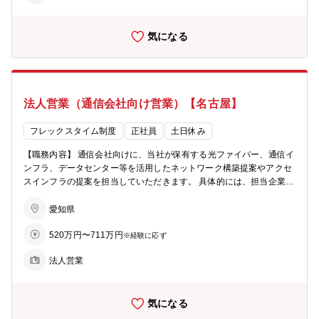
気になる
法人営業（通信会社向け営業）【名古屋】
フレックスタイム制度
正社員
土日休み
【職務内容】 通信会社向けに、当社が保有する光ファイバー、通信イ
ンフラ、データセンター等を活用したネットワーク構築提案やアクセ
スインフラの提案を担当していただきます。 具体的には、担当企業へ
の提案活動やリレーション維持及び強化から、受注案件の進捗管理ま
でご担当いただきます。 主な提案先としては、既存顧客が大半で、国
愛知県
内大手通信会社、携帯電話会社、外資系通信会社となります。 【魅
520万円〜711万円
力】5Gネットワーク等、お客様である通信会社の最新ネットワーク構
※経験に応ず
築を当社インフラで下支えする事で、自社に限らず、社会インフラ全
法人営業
体の発展に貢献できる、やりがいのある仕事です。また、同業界での
広く深いネットワークが構築でき、通信業界の知識、経験が得られま
す。 【募集背景】提案先の拡大に伴い、営業体制強化を図るための増
気になる
員募集です。 【組織構成】ソリューション営業本部 キャリア営業部
13名（男性6名、女性7名）が在籍しています。