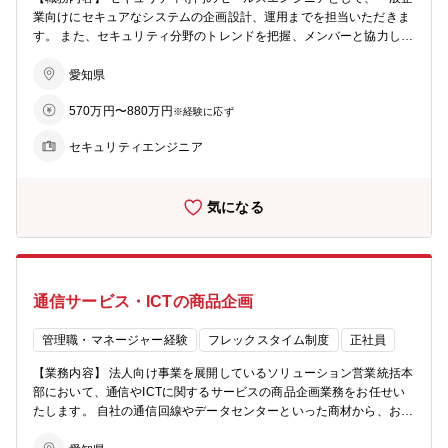
業向けにセキュアなシステムの企画設計、運用までを担当いただきま
す。 また、セキュリティ分野のトレンドを把握、メンバーと協力して
現状分析から行うことで当社のビジネス成長戦略の立案にも参画いた
だきます。 専門職採用となりますので、より案件にコミットする形で
愛知県
活躍いただけます。 ※面接でジョブディスクリプションを提示し、具
570万円〜880万円
体的な職務の内容、お任せするミッションをご説明いたします。 【採
※経験に応ず
用の背景】 案件の増加に伴い、高度専門職としてスペシャリストを採
セキュリティエンジニア
用予定
気になる
通信サービス・ICTの商品企画
管理職・マネージャー経験
フレックスタイム制度
正社員
【業務内容】 法人向け事業を展開しているソリューション営業統括本
部において、通信やICTに関するサービスの商品企画業務をお任せい
たします。 自社の通信回線やデータセンターといった商材から、お客
様のニーズに合ったサービスを開発していただきます。 【具体的に