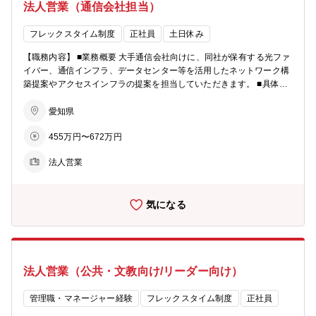
法人営業（通信会社担当）
のニーズを汲み取ってサービスを作り出すことが出来るため、社会へ
の貢献を実感しやすい業務です。 ■伸ばせるスキル ニーズを見つけ出
す「分析力」 新しいものを生み出す「創造力」 企画を通す「プレゼ
フレックスタイム制度
正社員
土日休み
ンテーション能力」 ■入社後の育成イメージ 配属１～２年の間は先輩
【職務内容】 ■業務概要 大手通信会社向けに、同社が保有する光ファ
社員のOJTによりマーケティングリサーチやコスト算定、プレゼンテ
イバー、通信インフラ、データセンター等を活用したネットワーク構
ーションの基礎を学んでいただきます。3年～5年の間により高度な分
築提案やアクセスインフラの提案を担当していただきます。 ■具体的
析や企画書作成、戦略立案などプロフェッショナルな業務にチャレン
な業務内容 ・営業担当として、既存のお客様を中心に商談、提案、社
ジしていただきます。 仕事はチーム体制で行うため協力し合う事で成
内調整等を担当いただきます。（訪問先は東京が中心） ・国内外の情
愛知県
長が加速されます。 【配属部署情報】 ■募集部署：ソリューション営
勢、通信に関わるニュースをいち早くキャッチし、お客様のニーズに
業本部 プロダクト戦略部 プロダクト推進G ■在籍人数：配属部署
455万円〜672万円
沿う提案を行っていただきます。 ・お客様の組織やネットワークバッ
には20名在籍しています。（男性14名、女性6名） ■本部の役割：自
クボーンを理解し、お客様部門をまたいで組織的な営業活動をしてい
社で保有する光ファイバ―ネットワークとデータセンターを軸に、法
法人営業
ただきます。 ■主な提案先 ・国内大手通信会社、携帯電話会社、外資
人のお客さまに最適なICTトータルソリューションを行い、ビジネス
系通信会社 等 ・既存顧客95％、新規顧客5% ・既存顧客の比率は高
を強力にサポートします。 ■部署の役割：地域やお客さまの発展に貢
いですが、お客様は大手通信キャリアであるため、開拓できていない
献するソリューションをタイムリーに企画・開発し、商材と商圏を拡
気になる
部門も多くあり、新規開拓の様な動きも必要となります。 ■仕事の魅
大します 【採用背景】 ■採用の背景：本部の規模拡大に伴い、体制強
力、やりがい 5Gネットワーク等、お客様である通信会社の最新ネッ
化を図るための増員募集
トワーク構築を同社インフラで下支えする事で、自社に限らず、社会
インフラ全体の発展に貢献できる、やりがいのある仕事です。 また、
同業界での広く深いネットワークが構築でき、通信業界の知識、経験
法人営業（公共・文教向け/リーダー向け）
が得られます。 【配属部署情報】 ■募集部署：ソリューション営業統
括本部 ソリューション営業本部 キャリア営業部 ■在籍人数：キャ
リア営業部：16名（男性8名、女性8名）が在籍しています。 ■本部の
管理職・マネージャー経験
フレックスタイム制度
正社員
役割：ネットワークをつなぎ、ICTで中部地域のビジネスを支える ■