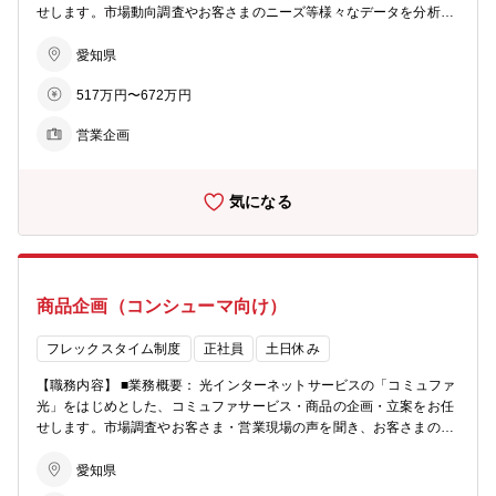
せします。市場動向調査やお客さまのニーズ等様々なデータを分析
高みを目指すことができます。 【配属部署情報】 ■募集部署：ソリュ
し、本部全体の事業戦略の企画から、コミュファサービス全体の販売
ーション営業本部 DXセキュリティ営業部 セキュリティ推進G ■在
戦略の立案まで、獲得最大化の為の営業推進を担っていただきます。
愛知県
籍人数：セキュリティ推進G：現在6名の従業員が在籍しており、20
■具体的な業務： ・市場動向調査やお客さまのニーズ分析 ・分析結果
代～40代まで幅広い年齢層の社員が活躍しています。 ■部署の役割：
517万円〜672万円
に基づいた事業戦略、販売戦略の策定 ・経営指標や目標達成に向けた
DX、セキュリティ商材の拡販及び顧客浸透 【採用背景】 ■採用の背
推進活動 ■仕事の魅力､やりがい： 同社を支える事業の一つである
景：サイバーセキュリティの売上拡大へ向けた、販売の体制強化によ
営業企画
「コミュファ光」を扱う本部において、最上流である営業企画に携わ
る増員募集です。
ることができます。 企画立案した販売戦略を営業現場と共に実行して
成果を上げていく、やりがいのある仕事です。 本部全体の事業戦略の
気になる
企画にも携わる為、経営層や管理職層との打ち合わせも多く、全社的
な視野に立って仕事をすることが求められることから、多くの人と関
わり、刺激を受けながら経験を積むことが出来ます。 ■キャリアプラ
ン： 入社後は、管理者の元で販売戦略策定の経験を積んでいただきま
す。また将来的には、チームリーダーとして販売戦略策定の中心的な
商品企画（コンシューマ向け）
役割を期待しています。 【配属部署情報】 ■募集部署：コンシューマ
企画本部 コミュファ営業統括部 統括G ■部署在籍人数：30名 ■男
女比率は約5:5 ■年齢層：20代から40代まで、幅広い年齢層の方が活
フレックスタイム制度
正社員
土日休み
躍しています。 【採用背景】 ■募集理由：コミュファ光の営業戦略を
【職務内容】 ■業務概要： 光インターネットサービスの「コミュファ
強化し、売り上げ拡大を目指すための増員募集です。
光」をはじめとした、コミュファサービス・商品の企画・立案をお任
せします。市場調査やお客さま・営業現場の声を聞き、お客さまの生
活がより豊かになる魅力的な商品の提供を目指します。 ■具体的な業
務内容： ・競合他社のサービス調査など、市場動向調査 ・既存のお
愛知県
客さまのニーズ分析 ・調査、分析結果に基づいた新商品、新サービス