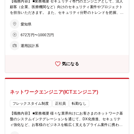
【職務内容】 ■業務概要 セキュリティ専門のエンジニアとして、法人
顧客（企業、医療機関など）向けのセキュリティ案件やプロジェクト
を担当いただきます。 また、セキュリティ分野のトレンドを把握、メ
ンバーと協力して現状分析から行うことで同社のビジネス成長戦略の
立案にも参画いただきます。専門職採用となりますので、より案件に
愛知県
コミットする形で活躍いただけます。 ※面接でジョブディスクリプシ
672万円〜1000万円
ョンを提示し、職務の内容、お任せするミッションをご説明いたしま
す。 ■具体的な業務内容 組織・会社を牽引する高度セキュリティエン
運用設計系
ジニアとして，大小様々なセキュリティ案件の設計導入を担当いただ
きます。顧客が自社の情報システム資産を安全に運用できる技術的基
盤の適用や措置を同社から提供することにより，データの更なる利活
気になる
用を促進し，顧客の情報システムのセキュリティマネジメントならび
に全体最適化等を先導いただきます。 ■ソリューション導入事例 ※下
記はほんの一例です。インフラのあらゆる知識・知見を有する同社な
らではの最新のセキュリティ技術に触れられる環境です。 ・セキュリ
ティ診断（セキュリティアナリストによるUTM機器のログ解析） ・
ネットワークエンジニア(ICTエンジニア)
ネットワークセキュリティ（マネージドリモートアクセス/マネージド
ネットワーク認証/マネージドクラウドWebセキュリティ等） ・出入
口対策（マネージドUTM） ■ジョブ型（高度専門職）制度詳細 日々高
フレックスタイム制度
正社員
転勤なし
度な専門知識を磨きながら業務にチャレンジし、能力を発揮すること
【職務内容】 ■業務概要 様々な業界向けにお客さまのネットワーク基
で生み出された成果がダイレクトに報酬に反映される処遇体系を実現
盤のシステムインテグレーションを通じて、DX化推進、セキュリテ
いたします。 「管理職ではなくプレイヤーに戻りたい」「ずっとエン
ィ強化など、お客様のビジネスを幅広く支えるプライム案件に携わっ
ジニアでいたい」という希望をかなえるべく【職種をまたぐ異動な
ていただきます。 ■具体的な業務内容 プリセールスから設計・構築、
し】【定年後の処遇も定年前から継続】など同社オリジナルの制度を