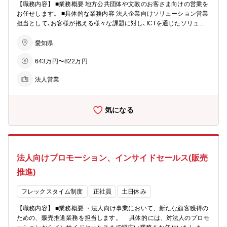
【職務内容】 ■業務概要 地方公共団体や文教のお客さま向けの営業を
部署の役割：“パートナーに高品質な通信インフラ・サービスを提供
お任せします。 ■具体的な業務内容 法人企業向けソリューション営業
し、安心・快適な社会の実現に貢献する”をビジョンに掲げ、国内大手
担当として､お客様が抱える様々な課題に対し､ICTを通じたソリュー
キャリア／通信事業者、外資系通信事業者などのお客様に自社設備を
ションを提案いただきます。 具体的には担当団体（地方公共団体や文
提案する営業部門です。 【採用背景】 ■採用の背景：提案先の拡大に
教顧客）への提案活動やリレーション維持及び強化をはじめ､担当業
愛知県
伴い、営業体制強化を図るための増員募集
界での新規顧客開拓活動をご担当いただきます。 主な提案先としては
643万円〜822万円
情報系部門/教育系部門となり､必要に応じて自社エンジニアや協業先
と同行することもあります。 ■1日の業務イメージ ・社内での事務作
法人営業
業（提案資料作成等） ・顧客訪問 等 ※社内業務は本社・サテライ
トオフィス・テレワークのいずれかにて勤務となります。 ■具体的な
案件例（URL） https://www.ctc.jp/event_and_case/case/20221020.h
気になる
tml ■仕事の魅力、やりがい 自社光ファイバー網をベースに､顧客団体
のICT活用を縁の下から支え､また､お客様の課題を捉え､近未来のICT
活用（働き方/業務の回し方）を提案します。自社およびKDDIグルー
プでの豊富なICTサービスが扱えるため､アイデア次第で多様な提案に
挑戦できる､面白い仕事です。 情報通信やクラウドなどの業務知識,提
法人向けプロモーション、インサイドセールス(販売
案経験が得られます。 ■入社後担当役割/研修イメージ OJTをメインと
して業務を覚えていただき、入社後3カ月程度でマネージャー・先般
推進)
社員フォローのもと、担当顧客を持っていただく予定です。 【配属部
署情報】 ■募集部署：ソリューション営業統括本部 ソリューション
フレックスタイム制度
正社員
土日休み
営業本部 ソリューション営業2部 公共営業グループ ■在籍人数：
グループには、10名のメンバーが在籍しています。男女はほぼ半々、
【職務内容】 ■業務概要 ・法人向け事業において、新たな顧客獲得の
20代～30代のメンバーが活躍しています。 【採用背景】 ■採用の背
ための、販売推進業務を担当します。 具体的には、対法人のプロモ
景：働き方改革、DX進展に伴いビジネス領域、需要が拡大してお