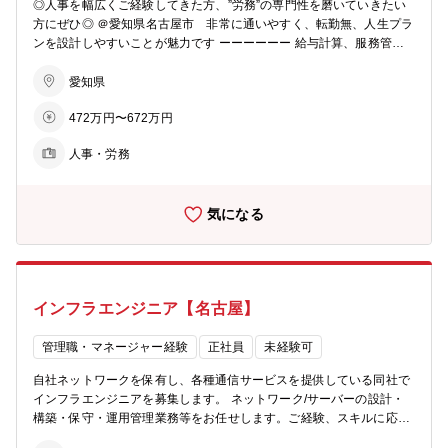
◎人事を幅広くご経験してきた方、”労務”の専門性を磨いていきたい
の提案がメインとなりますので、企画提案に注力できます。 ・案件規
方にぜひ◎ ＠愛知県名古屋市 非常に通いやすく、転勤無、人生プラ
模：平均すると提案から受注まで約2か月、一人当たり並行して5～6
ンを設計しやすいことが魅力です ーーーーーー 給与計算、服務管理
件の案件を担当します。 ■仕事の魅力、やりがい ・自身のアイデアや
を始め、以下のような人事業務を幅広く担当していただきます。 ■業
行動で社会をつなぐ、地域の子どもたちにチャンスを与える、スポン
務概要 ・労務管理 ・給与計算（外部委託） ・社会保険（外部委託）
愛知県
サーの価値を最大化する。 そのような社会価値を高めることができ
・福利厚生管理（宿舎外部委託） ・派遣契約管理 ■やりがい 少数精
る仕事です。 ・一緒につくる”営業だから、達成感も共有できる。
472万円〜672万円
鋭で業務にあたっていますので、?常に幅広く業務経験が得られ、ス
売って終わりではなく、社内の制作チーム、実況者などと一体でイベ
キルを磨くことができます。 活気ある職場なので、やりがいを持って
ントを作り上げるため、営業だけでなく「自分もつくっている」とい
人事・労務
働くことができます。 ■入社後の流れ 入社時は、既存メンバーの下
う感覚を持つことができます。さらには現場でお客様や来場者の笑顔
で様々な業務を学んでいただきます。その後、業務に慣れてきたら担
や反応が直接見られるのも魅力です。 ・eSportsやイベントを通じて
当業務をお任せしますので、業務を推進してください。 ■この求人の
様々な経験や多くの業界の方々との接点を持つことができ、様々な人
気になる
おすすめポイント 給与計算業務を中心とした服務管理、福利厚生業務
脈・知見が広がります。 ■伸ばせるスキル ・モノではなく“体験”を売
全般を広く担当していただきますので、幅広い経験とスキルを磨くこ
る仕事 企業課題や社会的テーマに「eSportsでアプローチする企
とができます。
画」を提案する為、様々な営業スキルを身に着け、伸ばすことができ
ます。 ■入社後担当役割/研修イメージ ・配属後はチーム内でのバディ
(先輩社員)が社内及び業務についてサポートいたします。 ・営業職と
インフラエンジニア【名古屋】
して複数のクライアントを担当しつつ、社内の制作チームと連携し、
1つの大会やイベントを作り上げていただきます。 ・ゆくゆくはチー
管理職・マネージャー経験
正社員
未経験可
ムリーダーとして、営業メンバーのマネジメントにも挑戦していただ
きたいと思っています。 ■具体的な案件例（URL） https://business.e
自社ネットワークを保有し、各種通信サービスを提供している同社で
sports-stadium758.jp/EBL2024 ■従事すべき業務の変更の範囲：限定
インフラエンジニアを募集します。 ネットワーク/サーバーの設計・
無
構築・保守・運用管理業務等をお任せします。ご経験、スキルに応じ
た部署へ配属予定です。 【 働き方 】 障害対応も含め、基本的に