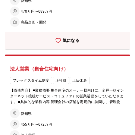
は】 ・通信、ITC業界の市場動向の調査、サービス開発に関わるマー
愛知県
ケティング業務（マーケティング、データ分析等） ・新商品、新サー
470万円〜689万円
ビスの企画立案、推進 ・既存サービスの再開発 ・サービスリリース
までのプロジェクト全般の管理／社内関係部署・社外との連携
商品企画・開発
気になる
法人営業（集合住宅向け）
フレックスタイム制度
正社員
土日休み
【職務内容】 ■業務概要 集合住宅のオーナー様向けに、全戸一括イン
ターネット接続サービス（コミュファ）の営業活動をしていただきま
す。 ■具体的な業務内容 管理会社の店舗を定期的に訪問し、管理物件
のオーナー様をご紹介いただく活動を行います。 オーナー様をご紹介
いただいた後は、オーナー様のアポイントを取得し、全戸一括インタ
愛知県
ーネット接続サービス（コミュファ）の提案を行います。 お客様との
455万円〜672万円
信頼関係を築くことを重要視しているため、実際に足を運び、定期的
な店舗回りを行っています。 ■仕事の魅力､やりがい 自社サービスの