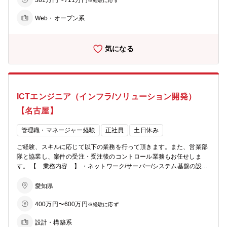
381万円〜711万円
識・経験の幅を広げて頂ける環境です。 《 開発案件 -事例- 》 ■電子
※経験に応ず
カルテ等の業務/基幹システムの開発 …業務改善・効率化支援 ■自社製
Web・オープン系
品システムの開発 … 汎用的なソリューションサービス展開 等 ■募集
部署：ソリューション営業本部 ヘルスケア推進部 ヘルスケア構築
グループ ★大規模なプロジェクトを通してご自身のスキルアップがで
気になる
きます。 ★マルチメーカー、マルチベンダーの体制をとっているた
め、お客様のニーズの実現に向けて最適な手法を検討します。最新機
器の導入や協力会社との協働を通じて経験の幅を広げるチャンスがあ
ります。
ICTエンジニア（インフラ/ソリューション開発）
【名古屋】
管理職・マネージャー経験
正社員
土日休み
ご経験、スキルに応じて以下の業務を行って頂きます。また、営業部
隊と協業し、案件の受注・受注後のコントロール業務もお任せしま
す。 【 業務内容 】 ・ネットワーク/サーバー/システム基盤の設
計、構築 ・コスト、品質、セキュリティ等お客様ニーズにマッチした
ソリューション提案 ・スケジュールの策定、管理、ベンダー管理等の
愛知県
PM ・システム導入後の保守、運用管理など 【 採用背景 】 ・お客
400万円〜600万円
様の設備･業務に対する案件増加が見込まれるため増員 【 配属
※経験に応ず
先 】 ソリューション営業本部（約350名） ICT推進室 90名
設計・構築系