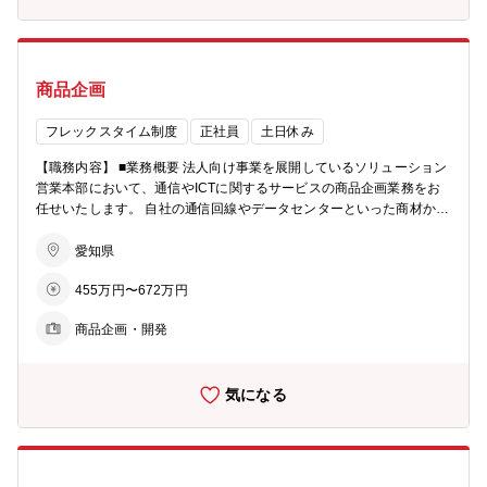
CT活用（働き方/業務の回し方）を提案します。 公共団体が抱える課
題の解決を担い、住民サービスや学校サービスのICT活用に貢献する
仕事ですので、一般企業への営業活動と比較し、社会貢献に直結しや
すいことやりがいの1つです。 自社およびKDDIグループでの豊富なIC
商品企画
Tサービスが扱えるため､アイデア次第で多様な提案に挑戦できる､面
白い仕事です。 ■入社後担当役割/研修イメージ 自治体営業のノウハウ
や商材知識については、自治体営業経験20年のマネージャーをはじ
フレックスタイム制度
正社員
土日休み
め、先輩社員によるOJTをメインとして覚えて頂きます。 入社後3カ
【職務内容】 ■業務概要 法人向け事業を展開しているソリューション
月程度で担当顧客を持っていただく予定ですが、マネージャー・先輩
営業本部において、通信やICTに関するサービスの商品企画業務をお
社員が随時フォローしますので、業界未経験の方も安心してご応募く
任せいたします。 自社の通信回線やデータセンターといった商材か
ださい。 【配属部署情報】 ■募集部署：ソリューション営業統括本
ら、お客様のニーズに合ったサービスを開発していただきます。 ■具
部 ソリューション営業2部 公共営業グループ ■在籍人数：グルー
体的な業務 ・通信、ITC業界の市場動向の調査、サービス開発に関わ
愛知県
プには、10名のメンバーが在籍しています。男女はほぼ半々、20代～
るマーケティング業務（マーケティング、データ分析等） ・新商品、
30代のメンバーが活躍しています。 【採用背景】 ■採用の背景：働き
455万円〜672万円
新サービスの企画立案、推進 ・既存サービスの再開発 ・サービスリ
方改革、DX進展に伴いビジネス領域、需要が拡大しており、営業活
リースまでのプロジェクト全般の管理 / 社内関係部署・社外との連携
動を維持･強化するため。
商品企画・開発
◆サービス開発一例 自社のデータセンターの企画からサービスの開発
まで実施、都市型ハイスペックデータセンターとして、中部地域のお
客様の情報発信をトータルサポートしています。 https://www.ctc.jp/s
気になる
ervice/datacenter/marunouchi/ お客様がご利用になる UTM やその監
視サービスを自社の保守・運用部署を活用してマネージド型でご提供
することで、お客様のセキュリティを強化して事業継続をご支援して
います。 https://www.ctc.jp/service/security/msgw/ https://www.ctc.jp/
service/security/operation_support/ ■仕事の魅力、やりがい お客さま