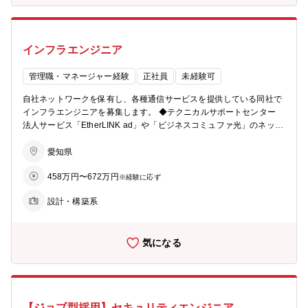
インフラエンジニア
管理職・マネージャー経験
正社員
未経験可
自社ネットワークを保有し、各種通信サービスを提供している同社で
インフラエンジニアを募集します。 ◆テクニカルサポートセンター
法人サービス「EtherLINK ad」や「ビジネスコミュファ光」のネット
ワーク、サーバー、システム基盤、セキュリティサービスの設計・構
築から運用まで担当頂きます。 各部署やパートナー会社の方と密に連
愛知県
携を取りながら、お客さまの通信量に対応した設備増強作業、不具合
458万円〜672万円
解消のために設備の改修もお任せします。 ◆サービスサポートセンタ
※経験に応ず
ー 法人のお客様設備の保守運用業務（障害発生時の対応や、ベンダー
設計・構築系
手配、設定作業代行など）を担当いただきます。 対象設備：サーバ
ー（オンプレ/仮想化）／ネットワーク機器／システム 《就業環境に
ついて》 基本的に自社内でリモート対応を頂きますが、構築時やバー
気になる
ジョンアップ時などは計画的に深夜勤務や休日出勤が発生します。ま
た、 障害当番として、 深夜や休日にオンコール対応を担当いただき
ます。その場合の障害対応は、自宅からリモートですることがほとん
どです。 （手当あり、現在 1.5カ月のうち2週間程度） 幅広く社外の
ネットワークができ、通信インフラ構築の業務知識、経験が得られま
【ジョブ型採用】セキュリティエンジニア