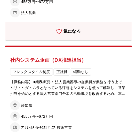
455万円〜672万円
提案する商材：各種サイバーセキュリティ商材 （商材一例）https://w
ww.ctc.jp/service/security/ ■仕事の魅力、やりがい 総合マルチセキュ
法人営業
リティベンダーとしてあらゆる業界（製造・サービス・官公庁・金融
等）の提案経験を積むことで最新のサイバーセキュリティ対策に関す
る知識を得ることができます。 所属組織では、Face to Faceで、常に
気になる
活発に営業戦略などの意見交換を行っています。高い成果を上げられ
るよう試行錯誤しながら、それぞれの得意分野を活かし、取り組むこ
とができます。 ■入社後の育成イメージ 入社後、トークスクリプトな
どを活用して用意された商材説明ができるようになっていただきま
す。メンバー同行、定期の勉強会やグループのポータルサイトからの
社内システム企画（DX推進担当）
学習など、独り立ちできるようにサポートします。 その後ご経験やス
キルに応じて、新商材の拡販のための環境整備や、業務平準化の取り
組みなど、業務を広げていただきます。 ■将来的なキャリアプラン 管
フレックスタイム制度
正社員
転勤なし
理職を目指すコースだけではなく、高度専門職というジョブ型雇用を
【職務内容】 ■業務概要： 法人営業部隊の従業員が業務を行う上で、
目指すこともできます。 高度専門職では、高いスキルを発揮すること
ムリ・ムダ・ムラとなっている課題をシステムを使って解決し、営業
でダイレクトに報酬に反映されるため、スペシャリストとして更なる
担当を始めとする法人営業部門全体の活動環境を改善するため、本部
高みを目指すことができます。 【採用背景】 ■採用の背景：サイバ
内DXを企画・推進する役割をお任せします。 プログラミングは外部
ーセキュリティの売上拡大へ向けた、販売の体制強化による増員募集
ベンダーにお任せすることが多いため、上流工程での企画に携わるこ
愛知県
です。 ■採用人数：1名
とができます。本部内業務における要望のヒアリング、問題分析、課
455万円〜672万円
題設定、解決のためのシステム要件定義が主な業務です。技術や運用
の制約を考慮しつつ、ユーザ視点での課題解決を目指します。 ■具体
ﾌﾟﾘｾｰﾙｽ･ｾｰﾙｽｴﾝｼﾞﾆｱ･技術営業
的な業務内容： ＜業務内容の一例＞ ・法人営業部隊が利用するシス
テム（ Salesfoce）の機能追加の企画 ・RPAによる自動化、システム