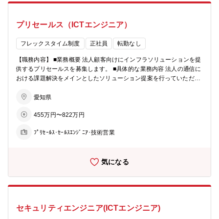
プリセールス（ICTエンジニア）
フレックスタイム制度
正社員
転勤なし
【職務内容】 ■業務概要 法人顧客向けにインフラソリューションを提
供するプリセールスを募集します。 ■具体的な業務内容 法人の通信に
おける課題解決をメインとしたソリューション提案を行っていただき
ます。コスト、品質、セキュリティ等、さまざまな角度でお客様のニ
ーズを定義・解決いただきます。 ・現状の顧客要望・実態ヒアリング
愛知県
・顧客ニーズ（サーバー/ネットワーク/システム基盤/クラウド等）に
455万円〜822万円
合わせた提案 ・構築エンジニアと連携しながら案件を進めていきます
【配属部署情報】 ■募集部署：ソリューション営業統括本部 ICT推
ﾌﾟﾘｾｰﾙｽ･ｾｰﾙｽｴﾝｼﾞﾆｱ･技術営業
進本部 ■在籍人数：約80名の社員、派遣社員が在籍しています。 【採
用背景】 ■採用の背景：本部の規模拡大に伴い、体制強化を図るため
の増員募集 ■採用人数：複数名
気になる
セキュリティエンジニア(ICTエンジニア)