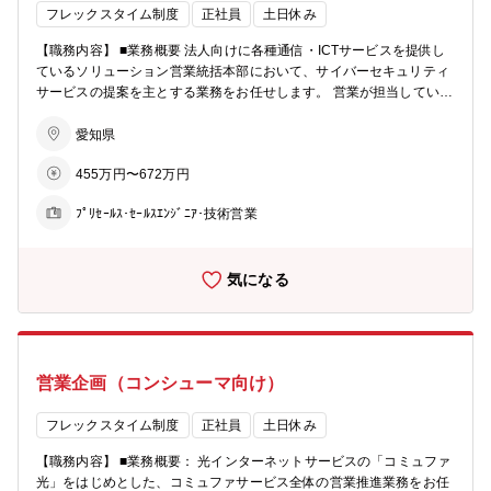
フレックスタイム制度
正社員
土日休み
【職務内容】 ■業務概要 法人向けに各種通信・ICTサービスを提供し
ているソリューション営業統括本部において、サイバーセキュリティ
サービスの提案を主とする業務をお任せします。 営業が担当している
企業に対し、営業と同行し、サイバーセキュリティの必要性のご説明
やお客様に最適な商材のご提案を行います。 ■具体的な業務 担当する
愛知県
業界：業界問わず、法人のお客様 1か月の提案件数：約15～25件程度
455万円〜672万円
提案する商材：各種サイバーセキュリティ商材 （商材一例）https://w
ww.ctc.jp/service/security/ ■仕事の魅力、やりがい 総合マルチセキュ
ﾌﾟﾘｾｰﾙｽ･ｾｰﾙｽｴﾝｼﾞﾆｱ･技術営業
リティベンダーとしてあらゆる業界（製造・サービス・官公庁・金融
等）の提案経験を積むことで最新のサイバーセキュリティ対策に関す
る知識を得ることができます。 所属組織では、Face to Faceで、常に
気になる
活発に営業戦略などの意見交換を行っています。高い成果を上げられ
るよう試行錯誤しながら、それぞれの得意分野を活かし、取り組むこ
とができます。 ■入社後の育成イメージ 入社後、トークスクリプトな
どを活用して用意された商材説明ができるようになっていただきま
す。メンバー同行、定期の勉強会やグループのポータルサイトからの
営業企画（コンシューマ向け）
学習など、独り立ちできるようにサポートします。 その後ご経験やス
キルに応じて、新商材の拡販のための環境整備や、業務平準化の取り
組みなど、業務を広げていただきます。 ■将来的なキャリアプラン 管
フレックスタイム制度
正社員
土日休み
理職を目指すコースだけではなく、高度専門職というジョブ型雇用を
【職務内容】 ■業務概要： 光インターネットサービスの「コミュファ
目指すこともできます。 高度専門職では、高いスキルを発揮すること
光」をはじめとした、コミュファサービス全体の営業推進業務をお任
でダイレクトに報酬に反映されるため、スペシャリストとして更なる