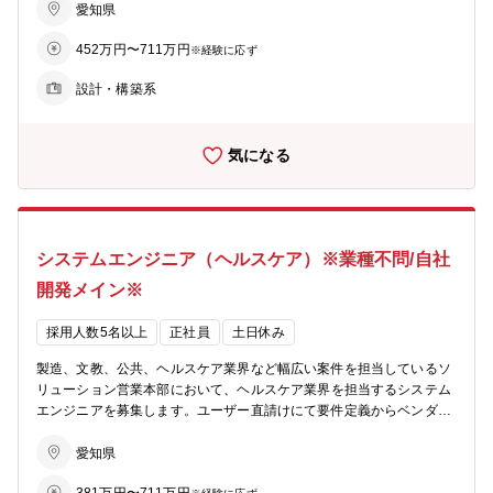
自社内にてリモート対応をいただきますが、構築時やバージョンアッ
愛知県
プ時などは計画的に休日出勤(月2～3回)を頂くことがございます。そ
452万円〜711万円
の場合、代休／半休の取得可能です。 【 魅力 】 幅広く社外のネ
※経験に応ず
ットワークができ、通信インフラ構築の業務知識、経験が得られま
設計・構築系
す。また、目標を掲げ、日々開通に向けて取組んでいただきますの
で、やり甲斐があります。 【 人材育成への取組み 】 中途入社の
方には30～40代の先輩がOJT担当としてつき、技術レベルを確認しな
気になる
がら仕事を割り振ります。また、社内のスキルアップだけでなく技術
者としての専門性を高める各種資格の取得支援も行っています。
システムエンジニア（ヘルスケア）※業種不問/自社
開発メイン※
採用人数5名以上
正社員
土日休み
製造、文教、公共、ヘルスケア業界など幅広い案件を担当しているソ
リューション営業本部において、ヘルスケア業界を担当するシステム
エンジニアを募集します。ユーザー直請けにて要件定義からベンダー
管理、開発、導入まで一貫してお任せします。マルチメーカー/マルチ
べンダー体制の為、顧客ごとに異なる課題・ニーズに対して様々な手
愛知県
法の提案が可能。ユーザー接点も多く、要件定義から携わることで知