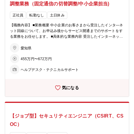
調整業務（固定通信の切替調整/中小企業担当)
りごとに答えるのは当たり前で、期待を超えることで満足度が向上し
ますので、応対の品質向上が重要となります。 付加価値のある提案を
行い、満足度を高めていく業務となります。 応対件数や応対時間等の
正社員
転勤なし
土日休み
数字から分析をしたり、オペレーターさんの応対の録音を実際に確認
【職務内容】 ■業務概要 中小企業のお客さまから受注したインタ―ネ
して、品質向上のための施策を行っていきます。 ■1日の業務イメー
ット回線について、お申込み後からサービス開通までのサポートをす
ジ ・前日の実績集約 ・当日の充足確認 ・問合せ状況の進捗管理 等
る業務をお任せします。 ■具体的な業務内容 受注したインタ―ネット
■仕事の魅力、やりがい お客さまからの感謝の気持ちがダイレクトに
回線について、お申込み後から開通までのプロビジョニングに携わっ
感じられること、そして日々自身の成長も感じられる業務です。 ■伸
ていただきます。 中小企業のお客さまや施工会社、自社営業担当の間
愛知県
ばせるスキル 管理能力、コミュニケーション能力、迅速な対応力、数
に立ち、固定通信（電話やインターネット）の切替作業の日程や切替
値管理能力 ■入社後担当役割/研修イメージ 入社後、最低3か月はOJT
455万円〜672万円
方法を調整したり、固定電話の番号ポータビリティに関する運用調整
担当がマンツーマンで研修を実施します。 業務に慣れてきたら、徐々
を行います。 調整は、電話・チャットツール・システムを利用しま
に独り立ちをしていただきます。 【採用背景】 ■採用の背景：100
ヘルプデスク・テクニカルサポート
す。 【案件の流れ】 営業が案件を受注→現地調査→見積策定→日程
万件以上のコミュファユーザーに対して、サポートの強化を図るため
調整→お客さま先で切替作業→完工図書の作成、納品 ■仕事の魅力、
の増員 ■採用人数：1名
やりがい、伸ばせるスキル：大小様々な案件に携わることができ、固
気になる
定通信（電話及びネットワーク）の知識を身に着け、プロフェッショ
ナルを目指すことができます。 法人のお客様、施工会社と自社の営業
の間に立ち、細かな調整を行います。様々な取引先と関わるため、調
整力を高めていくことができます。 【採用背景】 ■採用の背景：お
客さまから多くご依頼をいただいており、体制強化を図るための増員
【ジョブ型】セキュリティエンジニア（CSIRT、CS
募集です。 ■採用人数：1名
OC）