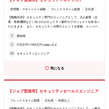
す。また、目標を掲げ、日々開通に向けて取組んでいただきますの
で、やり甲斐があります。 【配属先】 技術本部 テクニカルサポー
トセンター or サービスサポートセンター テクニカルサポートセンタ
管理職・マネージャー経験
フレックスタイム制度
正社員
ー 64名 サービスサポートセンター 47名
【職務内容】 セキュリティ専門のエンジニアとして、法人顧客（企
業、医療機関など）向けのセキュリティ案件やプロジェクトを担当い
ただきます。 また、セキュリティ分野のトレンドを把握、メンバーと
協力して現状分析から行うことで当社のビジネス成長戦略の立案にも
参画いただきます。 専門職採用となりますので、より案件にコミット
愛知県
する形で活躍いただけます。 ※面接でジョブディスクリプションを提
570万円〜765万円
示し、職務の内容、お任せするミッションをご説明いたします。 【採
※経験に応ず
用の背景】 案件の増加に伴い、高度専門職としてスペシャリストを採
セキュリティエンジニア
用予定
気になる
【ジョブ型採用】セキュリティセールスエンジニア
フレックスタイム制度
正社員
転勤なし
【職務内容】 セキュリティ専門のセールスエンジニアとして、一般企