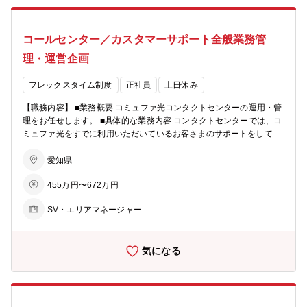
ューションサービスを中小企業のお客様に提供することで、地域の中
入いただけるよう、販売代理店の営業力を強化するため、増員を予定
小企業の成長を助けることができ、その中小企業と取引のある中堅大
しています。
企業の発展にも繋がっていきます。お客様の経営層の方との商談のな
コールセンター／カスタマーサポート全般業務管
かで視点の高い考え方や提案ができるところが魅力です。 ■入社後担
当役割/研修イメージ OJTをメインとして業務を覚えていただき、入社
理・運営企画
後3カ月程度でマネージャー・先般社員フォローのもと、担当顧客を
持っていただく予定です。 経験を積み、将来的にマネジメントポジシ
フレックスタイム制度
正社員
土日休み
ョンを目指すこともできます。 【配属部署情報】 ■募集部署：ソリュ
ーション営業統括本部 ソリューション営業本部 オフィス営業部 ■
【職務内容】 ■業務概要 コミュファ光コンタクトセンターの運用・管
在籍人数：オフィス営業部：15名（男性7名、女性8名） が在籍して
理をお任せします。 ■具体的な業務内容 コンタクトセンターでは、コ
います。20代半ばの社員が8割程度と、若いメンバーが活躍していま
ミュファ光をすでに利用いただいているお客さまのサポートをしてい
す。 【採用背景】 ■採用の背景：中小企業のセキュリティ、DX導入
ます。 日々、設定方法がわからない、回線がつながらなくなった、等
需要が拡大しており、営業活動を強化するための増員募集
様々なお客さまからのお問い合わせに対応しています。 今回募集する
愛知県
ポジションでは、お問い合わせに対するお客さまの満足度を向上させ
455万円〜672万円
るため、コンタクトセンターの運用管理及び品質を向上させることが
ミッションとなります。 日々遠隔地にあるコンタクトセンターのSV
SV・エリアマネージャー
や管理者と連携し、コンタクトセンターの品質向上のために取り組ん
でいただきます。 ※3か月に1回程度、各コールセンターへの出張が
ございます。（大阪・福岡・札幌） ■業務補足 業務は基本的に自社で
気になる
行い、遠隔で運用管理を行います。 コンタクトセンターは札幌や福岡
等にあり、出張することはありますが、常駐勤務はありません。 ま
た、直接個人のお客さまとお話する機会は発生することはあります
が、ほとんどありません。 コンタクトセンターの受電に関しては、お
困りごとのお問い合わせが9割以上でクレームは1割未満です。 お困