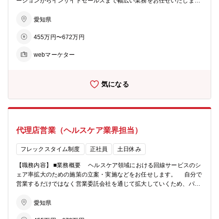
ーションからインサイドセールスまで幅広い業務をお任せいたしま
り、営業活動を維持･強化するため。
す。 ■具体的な業務内容 ・DM/メルマガの企画、作成、運用 ・展示会
出展の企画、運営 ・webコンテンツ企画、提案、制作ディレクショ
愛知県
ン、デザイン、運営 ・パンフレット制作の企画、制作ディレクション
455万円〜672万円
・SalesforceやAEを活用したマーケティング ・インサイドセールス
の立上げ、運用 ■仕事の魅力、やりがい 様々な立場のメンバーと協
webマーケター
力しながらプロモーション/インサイドセールスを通して売上に貢献す
ることができます。 ■入社後の育成プラン 入社当初はDM、メルマ
ガ、展示会等からスタートして、同社の商材や顧客層を覚えていただ
気になる
きます。 また、DMの企画や送付先については、営業担当とも相談
しながら進めていきますので、社内の人脈形成も行っていきます。
業務が慣れてきたら、インサイドセールスの強化のため、どのように
顧客を獲得していくのか、企画立案から実行までをお任せしていきま
す。 【配属部署情報】 ■募集部署：ソリューション営業統括本部 ソ
代理店営業（ヘルスケア業界担当）
リューション営業本部 営業推進部 販売推進グループ ■在籍人数：
営業推進部：部全体で約20名の社員が在籍しています。グループは男
性2名、女性5名の計7名が活躍しています。 【採用背景】 ■採用の背
フレックスタイム制度
正社員
土日休み
景：法人向けプロモーション及びインサイドセールス事業の拡大のた
【職務内容】 ■業務概要 ヘルスケア領域における回線サービスのシ
め
ェア率拡大のための施策の立案・実施などをお任せします。 自分で
営業するだけではなく営業委託会社を通じて拡大していくため、パー
トナー企業と協力しながら、一緒になって推進していく面白さがあり
ます。 ■具体的な業務内容 ①営業委託会社の管理業務、紹介、取次代
愛知県
理店の拡大、営業支援業務 営業委託会社に協力いただき、ヘルスケ