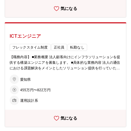
間連携の実現 ・新サービスリリースにおける全社システム基盤の設
気になる
計・調整 ・新しいシステム導入の検討・推進 ＜案件の発生＞ 本部目
標を達成するための立案を行うこともありますが、 ・商品企画部門か
らの改修の相談 ・営業等の現場部門からの要望 等、相談や依頼が発
生することがほとんどです。 最適なシステム運用をするため、現場へ
のヒアリング・要件定義を重視しています。 ■仕事の魅力・やりが
ICTエンジニア
い： 情報システム部門と異なるのは、このポジションが【本部内DX
を推進する】という目的を持っていることです。本部の社員が働きや
すい環境を作るというミッションのもと、自ら考えて行動することが
フレックスタイム制度
正社員
転勤なし
でき、成果が社員の声としてダイレクトに反映されます。 ■将来的な
【職務内容】 ■業務概要 法人顧客向けにインフラソリューションを提
キャリアプラン： このポジションでは、実際に手を動かすことより
供する構築エンジニアを募集します。 ■具体的な業務内容 法人の通信
も、上流工程で必要となる能力である、プレゼン能力、業務把握、課
における課題解決をメインとしたソリューション提供を行っていただ
題解決、変革推進といったスキルを身に着けることができます。 この
きます。コスト、品質、セキュリティ等、さまざまな角度でお客様の
能力を身に着け、将来的には戦略的思考、イノベーション、コミュニ
ニーズを定義・解決いただきます。 ・顧客ニーズ（サーバー/ネット
愛知県
ケーション等が必要とされる管理職を目指すことはもちろん、戦略部
ワーク/システム基盤/クラウド等）に合わせた設計、構築 ・スケジュ
門等での活躍という道を目指すこともできます。 【採用背景】 ■採用
455万円〜822万円
ールの策定、管理、ベンダー管理等のプロジェクト管理 【配属部署情
人数：2名 ■募集理由：社内システムのDXを進め、社員の働きやすい
報】 ■募集部署：ソリューション営業統括本部 ICT推進本部 ■在籍人
環境づくりの強化のための増員募集
運用設計系
数：約80名の社員、派遣社員が在籍しています。 【採用背景】 ■採用
の背景：本部の規模拡大に伴い、体制強化を図るための増員募集 ■採
用人数：複数名
気になる