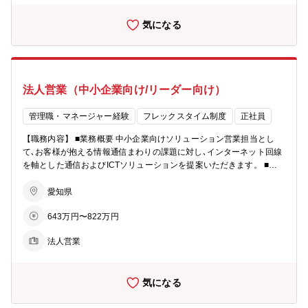
なって推進していく面白さがあります。 ■営業スタイル ・担当企業：
気になる
家電量販店、auショップ、コミュファを販売する販売代理店 等 ・
一人あたりの担当社数：3社程度 ・営業スタイル：毎週の定例商談に
加え、都度訪問や連絡を取りながら提案を行っていきます ■働き方 基
本的に土日祝日休みです。 代理店でイベントがある場合など、2～3
か月に一度程度、休日出勤の可能性があります。 その場合は、必ず同
法人営業（中小企業向け/リーダー向け）
月中に振替休日を取得していただきます。 ■やりがい・魅力 販売代理
店を通じた間接営業のため、社内外含めて様々な方と関わりながら、
一体となって目標達成していく経験を積むことが出来ます。 ただ提案
管理職・マネージャー経験
フレックスタイム制度
正社員
するだけではなく、周りを巻き込む力、施策を推進していく力など、
【職務内容】 ■業務概要 中小企業向けソリューション営業担当とし
営業として様々な能力を身に着けることができます。 中部地域で最も
て､お客様が抱える情報通信まわりの課題に対し､インターネット回線
顧客満足度の高い光インターネットインフラサービスとして、自身の
を軸とした通信およびICTソリューションを提案いただきます。 ■具
仕事の成果が多くのお客さまの生活や社会を支えていること、地域の
体的な業務 中小企業のお客様は、通信やシステムを管理する専門部署
未来を創造していることを実感できる仕事です。 ■キャリアプラン 入
や専門スタッフをもたないため、自社の課題認識もあいまいな企業が
愛知県
社後、まずは商材や代理店営業の基本を学んでいただき、慣れてきた
大多数な状況です。 サイバー攻撃の脅威から企業の情報資産を守る策
ら販売代理店を担当していただきます。 その後、グループ内でジョブ
643万円〜822万円
や、人材不足を解決するための生産性向上策を立案実行できない中小
ローテーションを行い、様々な代理店さんの担当を経験しながら営業
企業に対して、適切なソリューションサービスを提案提供し、双方が
のスキルを磨いていただき、あらゆる販売経路においてのプロフェッ
法人営業
WINWINになる関係を築くことが職務の目的になります。 【提案提供
ショナルを目指していただくことができます。 【配属部署情報】 ■募
サービス】 インターネット回線,VPN回線,光電話,クラウド電話,IaaS,
集部署：コンシューマ営業統括本部 コンシューマ営業本部 コミュ
セキュリティ,DXサービス 【営業方法】 新規：既存＝3：7 新規：HP
ファ営業1部 営業2G ■在籍人数：部署には17名の社員が在籍してい
気になる
等からの問い合わせ、テレアポ(別部署にて対応) 既存：1名あたり80-
ます。 男女比は6：4、平均年齢約30歳と若いメンバーが、活躍して
100程度を担当し、深耕営業を行います ■仕事の魅力、やりがい ソリ
いるグループです。 【採用背景】 ■採用の背景：多くのお客さまに加