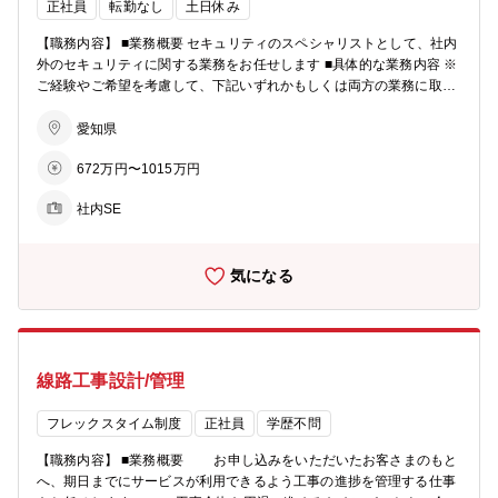
正社員
転勤なし
土日休み
【職務内容】 ■業務概要 セキュリティのスペシャリストとして、社内
外のセキュリティに関する業務をお任せします ■具体的な業務内容 ※
ご経験やご希望を考慮して、下記いずれかもしくは両方の業務に取り
組んでいただきます □CSIRT インシデント対応、コンピューターのセ
キュリティ全般の司令塔としてCSIRTの運営業務をお任せします ・セ
愛知県
キュリティ脆弱性に関する情報収集 ・サイバー攻撃やトラブルの監視
672万円〜1015万円
・情報収集や監視に基づいた対応方針や対応手順の策定など （立ち上
げ背景） 2021年4月に組織内CSIRTを立ち上げセキュリティ分野を強
社内SE
化をしています □cSOC 法人のお客さまの情報セキュリティに関わ
るcSOC運営業務をメインにお任せします ・セキュリティ構築時の設
定の相談 ・インシデント発生の際のお客様サポート （立ち上げ背
気になる
景） 2022年12月から新たにcSOC(ctcSecurityOperationCenter)を立
ち上げ、お客さまのセキュリティ強化に取り組んでいます https://ww
w.ctc.co.jp/news/2022/20221005/ ■伸ばせるスキル SIEM（セキュリ
ティインシデント検知システム）を用いたインシデント検知にも取り
組んでおり、セキュリティ技術者としての専門性を高めることができ
線路工事設計/管理
ます また、外部セキュリティ機関と情報交換やをする場や、新たな攻
撃環境を検証する場など、ご自身のスキルを高めるための環境があり
ます ■ジョブ型（高度専門職）制度詳細 日々高度な専門知識を磨きな
フレックスタイム制度
正社員
学歴不問
がら業務にチャレンジし、能力を発揮することで生み出された成果が
【職務内容】 ■業務概要 お申し込みをいただいたお客さまのもと
ダイレクトに報酬に反映される処遇体系を実現いたします。 【職種を
へ、期日までにサービスが利用できるよう工事の進捗を管理する仕事
またぐ異動なし】【定年後の処遇も定年前から継続】など同社オリジ