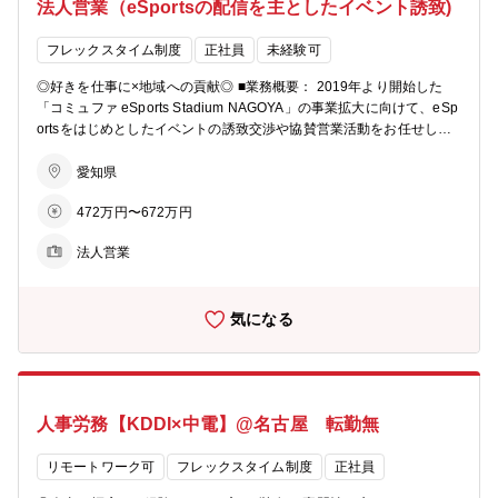
法人営業（eSportsの配信を主としたイベント誘致)
フレックスタイム制度
正社員
未経験可
◎好きを仕事に×地域への貢献◎ ■業務概要： 2019年より開始した
「コミュファ eSports Stadium NAGOYA」の事業拡大に向けて、eSp
ortsをはじめとしたイベントの誘致交渉や協賛営業活動をお任せしま
す。 ■具体的な業務内容： ・お客様が抱える様々な課題に対し、eSp
ortsを軸としたイベントの企画提案。「eスポーツ×●●」の観点で、課
愛知県
題ヒアリングから企画提案 ・既にお取引のある企業、自治体、団体へ
472万円〜672万円
の継続的な提案および新規顧客開拓活動 ・お客様の業種・目的（集客
／PR／採用／教育等）に合わせた企画ストーリーを盛り込んだ企
法人営業
画、提案書の作成 契約後は、制作チームが実際の制作・運営を担って
いきますので、営業担当は企画、提案に注力することができます。 ※
案件によっては、営業担当としてイベント当日のお客様対応も行いま
気になる
す。 【詳細】 ・商材：「コミュファ eSports Stadium NAGOYA」及
び、企業様所有施設、他イベント会場を活用した企業イベント、eSp
orts大会 等 企業イベント：eSports大会＝7：3くらいの割合で
す。 ※一つとして同じイベント、大会はありません。お客様のニーズ
に合わせて様々な提案をすることができます。 ・顧客：新規：既存＝
人事労務【KDDI×中電】@名古屋 転勤無
6：4 2019年の開始から、徐々に既存のお客様にリピートしていた
だく機会が増えており、今後既存の割合が増えていく予定です。 ま
た、新規開拓に関しても、主にHPへのお問い合わせ、他事業部から
リモートワーク可
フレックスタイム制度
正社員
の紹介、パートナー企業様からの紹介等、ご興味をお持ちのお客様へ