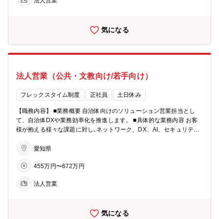
法人営業
提供により、数多くの人々に快適な生活を提供できる、やりがいのあ
る仕事です。 ■キャリアプラン 入社後は、管理会社を担当して営業活
動を行っていただきます。その後代理店にも協力をしてもらいながら
気になる
営業方法を広げていきます。また将来的には、チームリーダーとして
メンバー数名を束ねて業務推進する役割を期待しています。 【配属部
署情報】 ■募集部署：コンシューマ営業統括本部 コンシューマ営業
本部 コミュファ営業1部 営業2G ■在籍人数：部署には18名在籍し
ています。 男女比は約5:5、平均年齢は30歳と、若いメンバーが活躍
法人営業（公共・文教向け/若手向け）
しているグループです。 【採用背景】 ■採用の背景：インターネット
全戸一括導入集合住宅物件が年々増加しており､販売ターゲット拡大
による更なる拡販を目指すため
フレックスタイム制度
正社員
土日休み
【職務内容】 ■業務概要 自治体向けのソリューション営業担当とし
て、自治体DXや業務効率化を推進します。 ■具体的な業務内容 お客
様が抱える様々な課題に対し､ネットワーク、DX、AI、セキュリティ
などをはじめとしたICTソリューションを提案いただきます。 東海4
県で60%以上の自治体にお取引を頂いている同社。既存顧客へのさら
愛知県
なるICT活用に向けた課題解決型の提案を中心にご担当いただきま
455万円〜672万円
す。 主な提案先としては情報系部門/教育系部門となり､必要に応じて
自社エンジニアや協業先と同行することもあります。 ■1日の業務イ
法人営業
メージ ・社内での事務作業（提案資料作成等） ・顧客訪問 等 ■具体
的な案件例（URL） https://www.ctc.jp/event_and_case/case/202210
20.html ■仕事の魅力、やりがい 自社光ファイバー網をベースに､顧客
気になる
団体のICT活用を縁の下から支え､また､お客様の課題を捉え､近未来のI