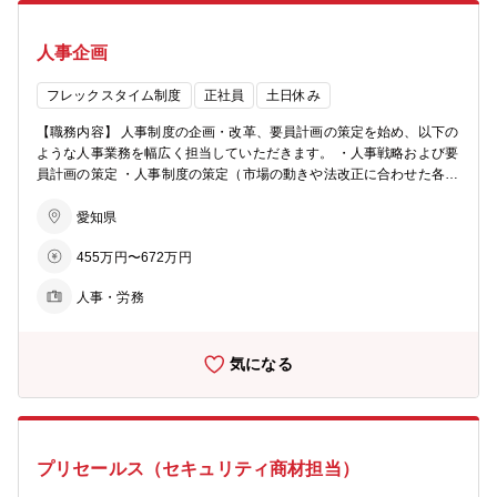
alesforce)/BIツール(tableau)活用スキル ・経営層/管理職との調整力
大に伴い体制強化を図るための増員募集
【配属部署情報】 ■募集部署：ソリューション営業統括本部 営業推
人事企画
進部 統括グループ ■在籍人数：部署には約20名が在籍しており、統
括グループは5名在籍しております。（男女比1：5） 【採用背景】 ■
採用の背景：本部の規模拡大に伴い、体制強化を図るための増員募集
フレックスタイム制度
正社員
土日休み
【職務内容】 人事制度の企画・改革、要員計画の策定を始め、以下の
ような人事業務を幅広く担当していただきます。 ・人事戦略および要
員計画の策定 ・人事制度の策定（市場の動きや法改正に合わせた各種
検討） ・タレントマネジメントの検討 ■やりがい 少数精鋭で業務に
あたっていますので、?常に幅広く業務経験が得られ、人事制度立
愛知県
案、要員計画/運用のスキルを磨くことができます。 活気のある職場
455万円〜672万円
なので、やりがいを持って働くことができます。 ■入社後の流れ 入
社時は、人事制度/要員計画の既存メンバーの下で様々な業務を学んで
人事・労務
いただきます。その後、業務に慣れてきたら担当業務をお任せします
ので、業務を推進してください。 【配属部署情報】 ■募集部署：コー
ポレート本部 人事部 人事企画G ■在籍人数：現在6名のメンバーが
気になる
在籍しています。男女比は１：2で、20代後半～40代の幅広い年代の
社員が活躍しています。 【採用背景】 ■採用の背景：新たな成長分野
への参入や、新しい働き方等を見据えた人事制度改革を推進するた
め、体制強化を強化します。
プリセールス（セキュリティ商材担当）