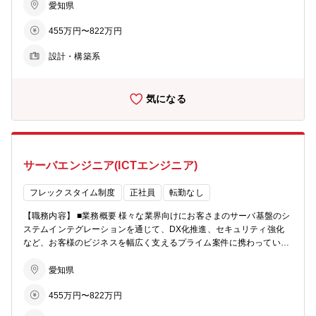
運用まで幅広く同社で対応しております。案件ごとのソリューション
愛知県
整えています。 【配属部署情報】 ■募集部署：ソリューション営業統
製品の選定から受注後の導入管理、設計・構築業務について、経験に
括本部 ICT推進本部 ■在籍人数：約80名の社員、派遣社員が在籍し
455万円〜822万円
応じてお任せします。 ・ルータ，スイッチ，ファイアウォール，認
ています。 【採用背景】 ■採用の背景：本部の規模拡大に伴い、体制
証機器等を使用したネットワークの設計、構築 ・コスト/品質/セキ
強化を図るための増員募集 ■採用人数：複数名
設計・構築系
ュリティ等ソリューション提案 ・スケジュールの策定、管理、ベン
ダー管理等のプロジェクトマネジメント業務 ■主要プロダクト・取扱
製品等 cisco,アライドテレシス,NEC,HPE,Dell,Fortinet，Palo Altoな
気になる
ど 【配属部署情報】 ■募集部署：ソリューション営業統括本部 ICT
推進本部 ■在籍人数：約80名の社員、派遣社員が在籍しています。
【採用背景】 ■採用の背景：本部の規模拡大に伴い、体制強化を図る
ための増員募集 ■採用人数：複数名
サーバエンジニア(ICTエンジニア)
フレックスタイム制度
正社員
転勤なし
【職務内容】 ■業務概要 様々な業界向けにお客さまのサーバ基盤のシ
ステムインテグレーションを通じて、DX化推進、セキュリティ強化
など、お客様のビジネスを幅広く支えるプライム案件に携わっていた
だきます。 ■具体的な業務内容 プリセールスから設計・構築、運用ま
で幅広く同社で対応しております。案件ごとのソリューション製品の
愛知県
選定から受注後の導入管理、設計・構築業務について、経験に応じて
455万円〜822万円
お任せします。 ・サーバ基盤，ミドルウェア等の設計、構築 ・
コスト/品質/セキュリティ等ソリューション提案 ・スケジュールの