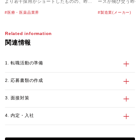
より若干採用がショートしたものの、昨年
ースが飛び交う昨今
４月に発令された1回目の緊急事態宣言が
業（メーカー）で機
医療・医薬品業界
製造業(メーカー)
明けてからは、積極的に採用を行っている
系エンジニア・電子
企業を多くお見受けしました。パソナの医
種で活躍してきた5
薬品チームにおいても医薬品マーケット全
後の働き方を考え、
Related information
体で昨対比約130％、特に先発薬メーカー
リアに合った会社に
関連情報
では昨対比170％まで大きく伸びました。
方もいらっしゃるの
現在も引き続き、採用活動は活発な状況で
「50歳を超えたこ
す。 本記事では、その中でも企業からの
つかるのか？」「5
1. 転職活動の準備
要望が高まる「女性」の採用にフォーカス
のようなアピール方
をあてていきたいと思います。
でいる方向けに、パ
ハイキャリア層の転
2. 応募書類の作成
っているキャリアコ
今の50代製造業エ
向や転職成功事例、
3. 面接対策
介します。
4. 内定・入社