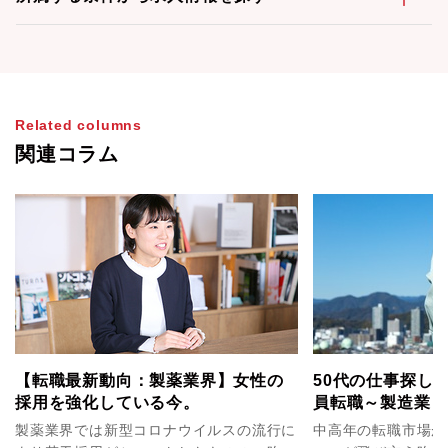
Related columns
関連コラム
【転職最新動向：製薬業界】女性の
50代の仕事探し
採用を強化している今。
員転職～製造業（
編～
製薬業界では新型コロナウイルスの流行に
中高年の転職市場が