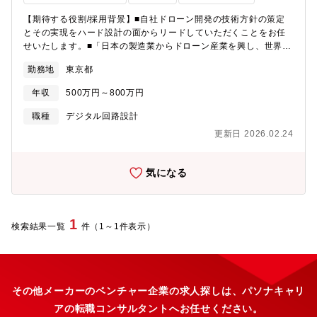
【期待する役割/採用背景】■自社ドローン開発の技術方針の策定
とその実現をハード設計の面からリードしていただくことをお任
せいたします。■「日本の製造業からドローン産業を興し、世界を
獲る。ハードウェアを起点に次世代の社会インフラを構築する」
勤務地
東京都
Terra Droneは創業以来、測量・点検・農業・運航管理（UTM）
の領域で、ソフトウェアとサービスを軸にグローバルで実績を積
年収
500万円～800万円
み上げ、ドローンサービス企業として世界ランキングNo.1を獲得
しました。 その先に私たちは今、既存のソリューションの強みを
職種
デジタル回路設計
活かしつつ、「自社ハードウェア（ドローン）」を軸としたグロ
更新日 2026.02.24
ーバル展開戦略を推進しております。 かつて世界を席巻した日本
のハードウェア産業の活力を、ドローンという次世代ハードウェ
アで取り戻す。このビジョンを実現するために、ドローンハード
気になる
の開発をリードいただけるハードウェアエンジニアを募集いたし
ます。＜主な仕事内容＞・事業責任者と議論しながら、自社ドロ
ーン開発の技術方針の策定・技術方針の策定と実行・グローバル
展開の推進など＜ポジションの魅力＞・ビジネスサイドとの距離
1
検索結果一覧
件（1～1件表示）
が近く、顧客への価値に基づいた開発が可能です。・「日本発・
世界No.1」のハードウェア産業を創る手触り感を味わえます。・
単なる製品開発ではなく、日本の製造業の復権をかけた「産業創
出」に挑めます。・UTM（運航管理システム）で世界シェアトッ
プクラスの実績を持つ当社だからこそ、ハードとソフトが高度に
その他メーカーのベンチャー企業の求人探しは、パソナキャリ
融合した戦いが可能です。・自分が主体となって携わったプロダ
アの転職コンサルタントへお任せください。
クトが海外で展開され、大きな社会的インパクトを持つことが出