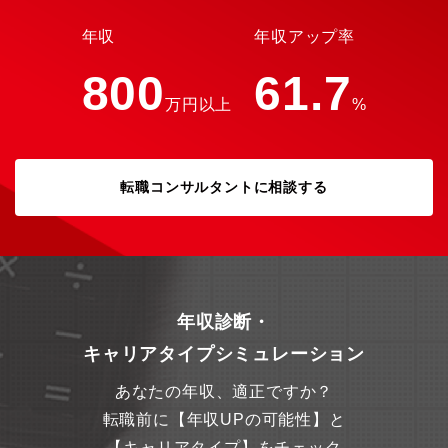
来ます。＜会社概要＞Terra Drone株式会社（テラドローン）は、
「Unlock “X” Dimensions（異なる次元を融合し、豊かな未来を
年収
年収アップ率
創造する）」というミッションを掲げ、ドローンの開発及びソリ
ューションを提供しています。また安全かつ効率的なドローンや
800
61.7
空飛ぶクルマの運航を実現するための運航管理システム（UTM）
万円以上
%
の開発・提供にも注力し、幅広い産業に貢献しています。主に、
測量、点検、農業、運航管理の分野で累計3,000件以上の実績を誇
っています。また、当社グループを通じて提供されるUTMは、世
界10カ国での導入実績があります。こうした成果により、Drone
転職コンサルタントに相談する
Industry Insightsが発表する『ドローンサービス企業 世界ランキ
ング』で、産業用ドローンサービス企業として2020年以降、連続
でトップ3にランクインしています。ドローンや空飛ぶクルマの普
及を見据え、低い空域の安全かつ効率的な移動を支える“低空域経
済圏のグローバルプラットフォーマー”として社会課題の解決を目
指します。▼大きなトピック・2022年シリーズBにて80億円の資
金調達、エアモビリティ含む運航管理システムにおいてのベンチ
年収診断・
ャー企業として国交省ファンドから初出資・2023年1月世界時価
総額2位のアラムコのVCよりアジア初の資金調達、サウジアラビ
キャリアタイプシミュレーション
アに子会社設立（現在累計資金調達額：126億円）・グローバルコ
ミュニケーション促進を目的とし、コーポレートデザインの刷
あなたの年収、適正ですか？
新・国土交通省、経済産業省が共同事務局で運営する「空の移動
革命に向けた官民協議会」に参画・「日本スタートアップ大賞
転職前に【年収UPの可能性】と
2025」で「国土交通大臣賞」を受賞会社概要説明資料
【キャリアタイプ】をチェック