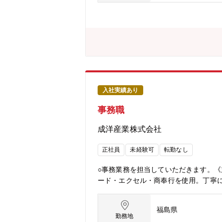
ナミックな経験■こんな環境で働けま
バーが在籍。また、昨日発表された新
アウトではなく、マーケットイン発想・
ーカー機能もあり、量産まで一括して
入社実績あり
事務職
成洋産業株式会社
正社員
未経験可
転勤なし
○事務業務を担当していただきます。
ード・エクセル・商奉行を使用。丁寧
福島県
勤務地