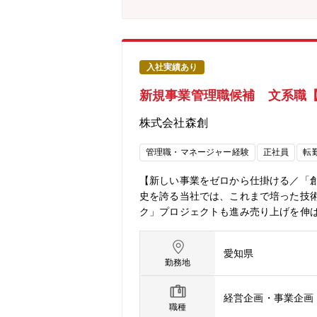
入社実績あり
新規事業管理職候補 文系職
株式会社森創
管理職・マネージャー経験
正社員
転
【新しい事業をゼロから仕掛ける／「
史を誇る当社では、これまで培った技術
ク」プロジェクトも進み売り上げを伸
業責任者候補」を募集することとなりま
開発から入り込む≪”超”提案型≫のOEM事業
愛知県
リサーチ、課題抽出、収益モデル構築、
勤務地
推進・自治体／企業／メディアなどと
ケティング戦略の策定と実行・組織／
経営企画・事業企画
ル：・新規事業の0→1から1→10を
職種