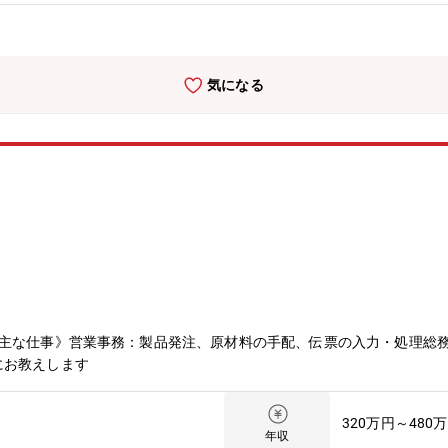
す：＜多才な協力者＞大手企業と共同開発することも。当社でも機械設
しい技術を組み込むような発想があり、自動ロボットに強い知見を持っ
まずはツクる！市場に早期投入して反応を見、ブラッシュアップを行う”
請け負うことが可能
気になる
《主な仕事》営業事務：製品発注、原材料の手配、伝票の入力・処理総
にお教えします
320万円～480
年収