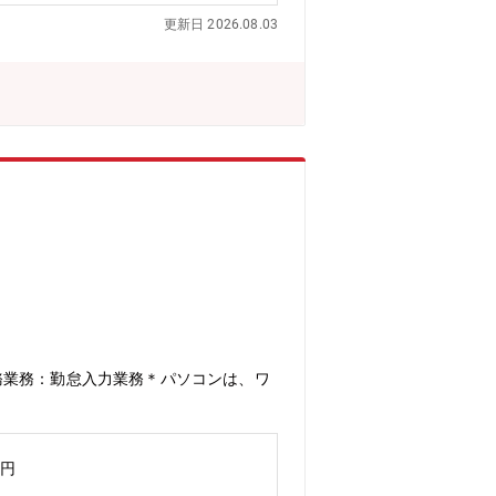
計・回路設計など深い知識を持ったメン
更新日 2026.08.03
ています。＜当社の強み＞・プロダクト
超PDCA”サイクルを回せる環境・メ
務業務：勤怠入力業務＊パソコンは、ワ
万円