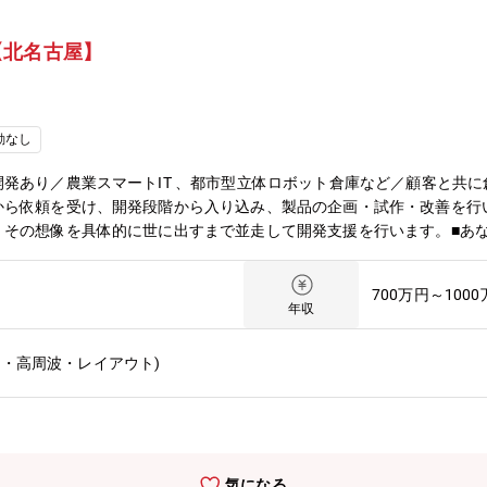
【北名古屋】
勤なし
発あり／農業スマートIT 、都市型立体ロボット倉庫など／顧客と共に
から依頼を受け、開発段階から入り込み、製品の企画・試作・改善を行
、その想像を具体的に世に出すまで並走して開発支援を行います。■あ
策定と事業課題の見える化と解決の推進などがあります。■業務内容・
化・分析し、施策が成功確率を高めることができるよう、データを発信
700万円～100
ど、社内外ステークホルダーとの調整・推進業務■本事業の特徴本当に
年収
入り込む≪”超”提案型≫のOEM事業！もはやコンサルです。https://ba
リティ広告 ｜宅配バイクにサイネージ広告を装着・トイレ個室AI見守り
源・高周波・レイアウト)
いており、大手自動車関連企業と協力したプロジェクトも推進中。■本
（先方が叶えたいイメージの引き出しやコンセプトのすり合わせ）や試
足しました。■当事業部のメンバー当社でも機械設計・回路設計など深
込むような発想があり、各ポジションごとのメンバーそれぞれが深い知
気になる