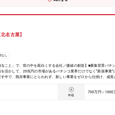
【北名古屋】
勤なし
創ること」で、世の中を面白くする会社／価値の創造】■募集背景パチ
を活かして、20兆円の市場があるパチンコ業界だけでなく”新規事業
ばす中で、既存事業にとらわれず、新しい事業をゼロから仕掛け、成長
した。▼バクツクとは？本当に”売れる製品の開発”を顧客と共に行う
！もはやコンサルです。https://baku-tsuku.jp/lp/■業務
700万円～100
実行）・自社アセットを活用した既存事業とのシナジー創出・事業計画（
年収
のアライアンス構築および協業推進・プロダクトやサービス立ち上げに
オペレーション設計（採用含む体制構築）・経営層と連携し、全社横断
自ら推進する当事者経験・経営層と近い距離で意思決定に関わる経験・