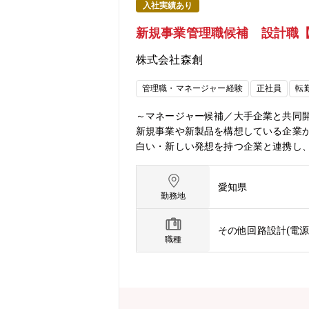
入社実績あり
新規事業管理職候補 設計職
株式会社森創
管理職・マネージャー経験
正社員
転
～マネージャー候補／大手企業と共同開
新規事業や新製品を構想している企業
白い・新しい発想を持つ企業と連携し
せること。具体的には、本事業の方針
の作成・各種経営指標データの見える
愛知県
陣・営業・マーケ・人事・法務・経理な
勤務地
事業！ただ作るだけでなく、顧客へ製品開発から
マートIT ｜肥料まきドローン・モビ
その他回路設計(電
ト倉庫様々な企業様からご依頼いただ
職種
ンペで培った、取引先とのすり合わせ力
までの推進力を武器に、新規事業を発
す。昨日発表された新しい技術を組み