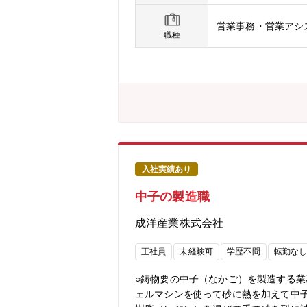
営業事務・営業アシ
職種
入社実績あり
中子の製造職
成洋産業株式会社
正社員
未経験可
学歴不問
転勤な
○鋳物要の中子（なかご）を製造する
ェルマシンを使って砂に熱を加えて中