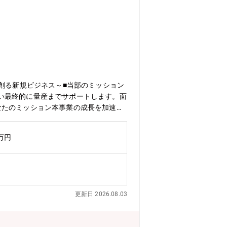
創る新規ビジネス～■当部のミッション
い最終的に量産までサポートします。面
なたのミッション本事業の成長を加速さ
本事業の方針企画・実行・企画会議資料
・現場が遂行できるよう仕組化・経営
0万円
”売れる製品の開発”を顧客と共に行う
ku-tsuku.jp/lp/■実績・農業ス
装置｜骨格センサー・都市型立体ロボッ
事業の経緯／当社の強み企画提案するコ
作品作成からのPDCAを回し製品量産
更新日 2026.08.03
い知識を持ったメンバーが在籍していま
見を持っています。