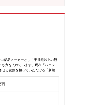
ンコ部品メーカーとして半世紀以上の歴
”にも力を入れています。現在「バクツ
させる役割を担っていただける「新規事
事業！ただ作るだけでなく、顧客へ製品
内容：・新規事業の企画立案／推進（マーケット
0万円
収支モデル／KGI／KPI）の策定と
おける要件定義／開発推進・営業／マー
的なプロジェクトを推進■得られるスキ
多様なパートナーと協働し、仕掛けるダイ