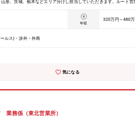
、山形、茨城、栃木などエリア分けし担当していただきます。ルート営
320万円～480
年収
セールス)・渉外・外商
気になる
フ 業務係（東北営業所）