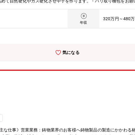
詰めて自然硬化やガス硬化させ中子を作ります。・バリ取り梱包をお願
320万円～480
年収
気になる
し
《主な仕事》営業業務：鋳物業界のお客様へ鋳物製品の製造にかかわる