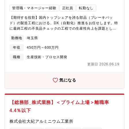
管理職・マネージャー経験
正社員
転勤なし
【期待する役割】国内トップシェアを誇る部品（ブレーキパッ
ド）の製造工程における、DX（自動化）推進をお任せします。特
に最終工程の不良品チェックの工程での生産性向上を課題として
おり、知見をお持ちの方を募集します。■採用背景とミッション・
勤務地
埼玉県
現在工場ラインの無人化、DX化を進めるべくプロジェクトが立ち
上がっています。現状施策のロボットも導入されており、これか
年収
450万円～600万円
らデータ化を含め導入改善を行っていく予定です。・現状の生産
技術業務（設備の保全など）に人員が割かれており、積極的に無
職種
生産技術・プロセス開発
人化を進めるため、増員募集をいたします＜具体的には＞・生産
更新日 2026.06.19
ラインの工法開発、工程設計・改善を中心に対応・プロジェクト
が落ち着きましたら、新規設備の検討～発注～設置、設備の保全
業務などにも携わっていただく可能性有※補足・工法開発は行っ
気になる
ておりますが、実際の設備の導入は外注をすることが多いです・
直近生産ラインの入れ替えや、ロボットの導入などを行ってお
り、積極的に設備投資が行われている環境です■働き方・定時退社
が基本！繁忙期と均すと平均残業は10h程でワークライフバランス
【総務部_株式業務】＜プライム上場＞離職率
が整えやすい環境◎・夜間業務無し（起こった実績も現状無）・
4.4％以下
土日出勤に関して、今年度は2～3か月に一度発生する可能性有。
発生した際には平日の代休の徹底や、個々の状況に合わせて対応
株式会社大紀アルミニウム工業所
いただくのでご安心下さい！・出張は2か月に1回あるかどうかで
一人で行くことはございません。（工場が山形の場合2～3日、群