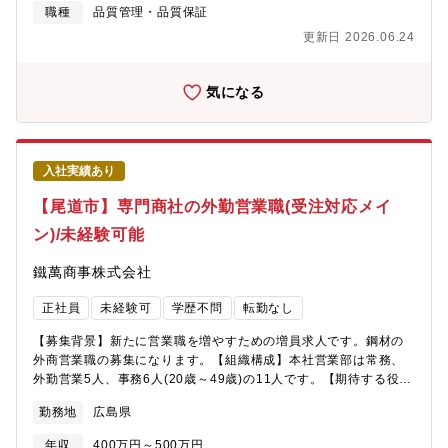
たいという方ばかりです。同社でしか身につけなれない技術もあ
職種
品質管理・品質保証
り、学ぶことを楽しんでいただけます。【魅力】■アルミの素材メ
更新日 2026.06.24
ーカー。自社独自の製造方法により地金から一貫生産で製造する
技術を持ちます。■アルミ線では日本トップクラスのシェアを誇り
ます。どこの系列会社にも屈さないユーザー直販体制です。
気になる
入社実績あり
【尾道市】専門商社の外勤営業職(受注対応メイ
ン)/未経験可能
鐵萬商事株式会社
正社員
未経験可
学歴不問
転勤なし
【募集背景】新たに営業職を増やすための増員求人です。鋼材の
外商営業職の募集になります。【組織構成】本社営業部は常務、
外勤営業5人、事務6人(20歳～49歳)の11人です。【期待する役
割】鋼材の外相営業を担当していただきます。【職務内容】・顧
勤務地
広島県
客からの問合せおよび受注対応・受注内容のシステム入力(独自シ
ステム)→指示書発行 →工場への対応依頼・見積書作成および見
年収
400万円～500万円