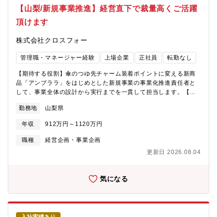
システム(Box) ②資材発注システム ③給与・人事関連システム
【山梨/新規事業推進】経営直下で裁量高くご活躍
(Zeem※一部業務) ④官公庁手続き関連システム(e-Gov※必要
頂けます
時) ⑤基幹系システム(オフコン※一部業務)等■引継ぎ、OJTの有
無：入社後は、日々発生する業務に対応しながら、既存担当者に
株式会社クロスフォー
よるOJT及び引継ぎを通じて業務を習得していただく。＜ 島全体
が工場という唯一無二の環境＞電気鉛の国内シェアNo.1！島全体
管理職・マネージャー経験
上場企業
正社員
転勤なし
が製錬所となっており、軍艦島のような環境です。製錬された鉛
や銀は、バッテリーメーカーや電気・電子部品メーカー等へ出荷
【期待する役割】傘のつゆ先チャーム装着ポイントに変える新商
されます。日本の産業と生活を支える“誇りある仕事”に携われま
品「アンブララ」をはじめとした新規事業の事業化推進責任者と
す。＜資格取得支援／福利厚生充実＞フォークリフトやクレーン
して、事業全体の設計から実行までを一貫して担当します。【具
など、仕事内容に関連する資格の取得を推奨しており、かかる費
体的には】・事業戦略の策定、実行・ブランド立ち上げ・商品開
用はすべて会社が負担します。特定の資格を取得すると、難易度
勤務地
山梨県
発、品質管理・販売戦略、販路開拓・マーケティング・事業推進
に応じて奨励金を支給！スキルアップをしっかりと後押ししま
体制の構築・国内、海外への販路開拓【本ポジションの魅力】・
す。また借上げ社宅制度や食堂などの福利厚生が整っており、Uタ
年収
912万円～1120万円
経営直下で事業を動かすことができます・商品だけでなく、市場
ーン・Iターンをお考えの方も歓迎しています。
そのものをつくる醍醐味があります・事業全体を担当できます・
職種
経営企画・事業企画
国内外への展開を前提としています【募集背景】当社では、傘の
更新日 2026.08.04
つゆ先をチャーム装着ポイントに変える新商品「アンブララ」の
事業化を進めています。アンブララは、傘や日傘に専用アタッチ
メントを取り付け、好みのチャームやアクセサリーを自由に付け
気になる
替えられるようにする、当社独自の特許技術を活用した商品で
す。私たちが目指しているのは、単に傘の付属品を販売すること
ではありません。傘を「雨を防ぐための道具」から、「自分らし
さや気分を表現できるファッションアイテム」へ変える、新しい