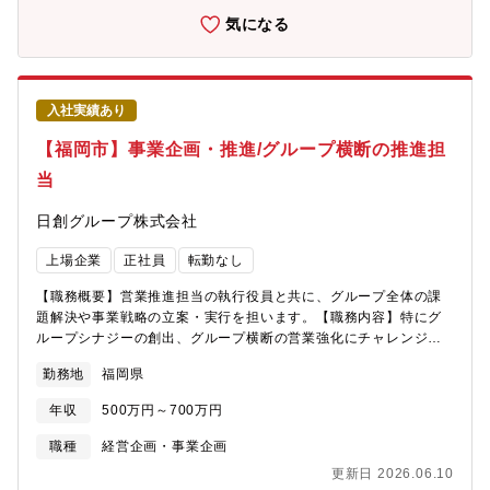
た顧客満足を第一とする当社は、正確かつ短納期での小回りの利
気になる
く納入体制を実現し、お客様へのフォローも万全を期しておりま
す。◆少数精鋭で、一人ひとりの担当範囲が広く、活躍の場は多
数。本人の意欲によって能力を発揮できる環境です。中途採用者
も営業や人事、管理、現場などで中心的役割を担い活躍中。◆受
入社実績あり
注生産で多くの電機メーカーや自動車メーカーと幅広く取引。最
終ユーザーの業界の裾野が広いため業況が安定しています。
【福岡市】事業企画・推進/グループ横断の推進担
当
日創グループ株式会社
上場企業
正社員
転勤なし
【職務概要】営業推進担当の執行役員と共に、グループ全体の課
題解決や事業戦略の立案・実行を担います。【職務内容】特にグ
ループシナジーの創出、グループ横断の営業強化にチャレンジい
ただきます。経験・適性に応じて、下記業務の一部または複数を
勤務地
福岡県
担当いただきます。・事業戦略の立案・実行支援・グループ横断
プロジェクトの推進・進捗管理・各拠点への施策インプット・モ
年収
500万円～700万円
ニタリング・新規事業の企画・検討支援・数値分析・改善提案
【事業推進担当としてリーチする日創グループの課題】日創グル
職種
経営企画・事業企画
ープは近年のM&A推進により、グループ企業数が急激に拡大。ト
更新日 2026.06.10
ップラインの拡大のためには、グループ間の連携を強化によるシ