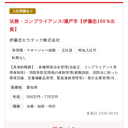
れる方です。出張で本社を離れることも多いですが、相談・報告
のしやすい環境です。《同社HP：代表者挨拶ページ》
入社実績あり
https://harada-shindo.co.jp/aboutus/message/【残業につい
て】残業は月10h以下と少ない環境です。【同社について】◆『り
法務・コンプライアンス/瀬戸市【伊藤忠100％出
ん青銅』の専業メーカー。同社の誇る世界でもトップレベルの設
資】
備や合理的な製造工程は、年々高まっていくお客様からの品質ニ
ーズへの迅速な対応や、コスト面での国際市場における十分な競
伊藤忠セラテック株式会社
争力の醸成を可能にしております。また顧客満足を第一とする当
社は、正確かつ短納期での小回りの利く納入体制を実現し、お客
管理職・マネージャー経験
正社員
時短入社可
様へのフォローも万全を期しております。◆少数精鋭で、一人ひ
とりの担当範囲が広く、活躍の場は多数。本人の意欲によって能
転勤なし
力を発揮できる環境です。中途採用者も営業や人事、管理、現場
【具体的職務】・各種関係法令管理(法改正、コンプライアンス管
などで中心的役割を担い活躍中。◆受注生産で多くの電機メーカ
理体制等)・消防等防災関係の体制管理(避難訓絞、済防法に則った
ーや自動車メーカーと幅広く取引。最終ユーザーの業界の裾野が
環境完備、災書備蓄品管理、緊急連絡管理等)・取引企業管理(与
広いため業況が安定しています。
信、情報取得、申磧承認業務等)・契約書管理(申情受付、弁護上確
勤務地
愛知県
認、承認連絡、ファイリング等)コンプライアンス教育術内の(コン
プライアンス意識向上、雇用時研修等)【採用背景】再雇用中の社
年収
500万円～770万円
員の退職(残り1年半程度)に備えた増員募集【組織構成】2名体制
(1名：定年後再雇用中、1名：メンバー)【当社の特徴】・伊藤忠
職種
法務・知財・特許
商事(株)の100％出資子会社でありながら、人工鋳型材料の開発を
更新日 2026.08.03
する等、モノづくりにまい進しながらも大手商社のネットワーク
を活用できることが同社の最大の強みです。・製品についても、
高い品質を実現していることから、国内に留まらず全世界中で高