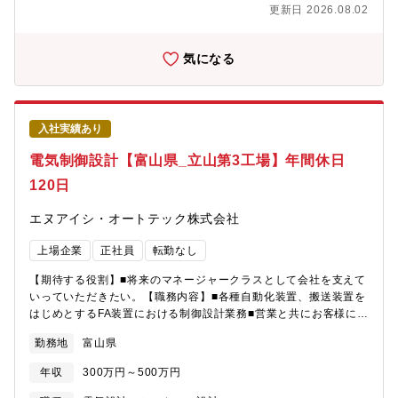
営業部：担当役員1名-執行役員1名-課長3名-主任クラス3名-アシ
更新日 2026.08.02
スタント6名 ※組織強化のための増員募集です。【入社後】本社
にて3日間の導入研修を実施した後、仙台工場にて1～2ヶ月、製造
～出荷の工程を学んでいただきます。現場配属後はOJTにて先輩
気になる
に同行し、業務を習得していただきます（半年～1年間）【同社の
強み】各工程に世界最新鋭の自動制御生産ラインを導入。 一貫ラ
インかつ専業メーカーこそのノウハウの蓄積がございます。同社
でしか実現できない技術力を背に、自信をもって営業ができます!
入社実績あり
【業績安定】金属素材のりん青銅専業メーカー。高品質材料の開
発で他社と差別化。最新鋭の製造設備で海外でも有数のブランド
電気制御設計【富山県_立山第3工場】年間休日
を確立。2024年度の国内+輸出の平均シェア39%！
120日
エヌアイシ・オートテック株式会社
上場企業
正社員
転勤なし
【期待する役割】■将来のマネージャークラスとして会社を支えて
いっていただきたい。【職務内容】■各種自動化装置、搬送装置を
はじめとするFA装置における制御設計業務■営業と共にお客様に提
案を行い、自身が考えるより良い製品を設計開発を行う【募集背
勤務地
富山県
景】装置部門のさらなる事業拡大と組織強化のための増員【組織
構成】全35名/設計10名 組立他25名）※顧客との仕様打ち合わ
年収
300万円～500万円
せや組立・据付のため、関東圏への一週間ほどの出張が数か月に