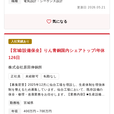
一回程度あります。★立山第1工場・・アルファフレーム、立山第
職種
電気設計・シーケンス設計
2工場・・デジタル家電業界向けの大型で複雑な構造物 立山第3
更新日 2026.05.21
工場・・小型ロボット専用アルミ架台・FA装置の設計製造を行っ
ています。
気になる
入社実績あり
【宮城/設備保全】りん青銅国内シェアトップ/年休
126日
株式会社原田伸銅所
正社員
未経験可
転勤なし
【募集背景】2025年12月に仙台工場を増設し、生産体制を増強体
制を整えるため募集しています。仙台工場において、既存設備の
保全・修理・改善業務をお任せします。【業務内容】■生産設備の
点検・保全業務 ■設備故障時の修理・トラブル対応 ■設備改
勤務地
宮城県
善・予防保全の実施 ■関係部署との調整・連携※電気担当・機械
担当をそれぞれ募集します。※建設業務は含まれません。【主な
年収
400万円～700万円
整備設備】●電気溶解炉500Kw ●圧延機主ロール容量1000Kw、