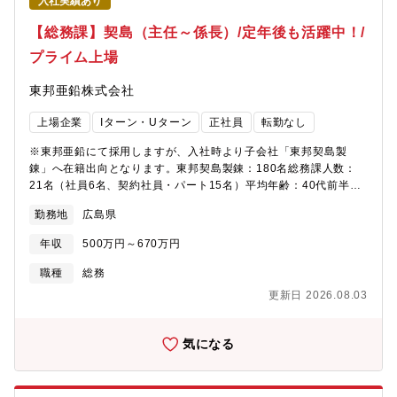
入社実績あり
【総務課】契島（主任～係長）/定年後も活躍中！/
プライム上場
東邦亜鉛株式会社
上場企業
Iターン・Uターン
正社員
転勤なし
※東邦亜鉛にて採用しますが、入社時より子会社「東邦契島製
錬」へ在籍出向となります。東邦契島製錬：180名総務課人数：
21名（社員6名、契約社員・パート15名）平均年齢：40代前半
（24～64まで幅広い）【募集背景】■増員（現在の課長が定年・
勤務地
広島県
再雇用の見込みのため、後任となる人材を採用したい）【仕事内
容】総務業務全般当社の総務課にて、社内外の調整業務ならびに
年収
500万円～670万円
メンバーマネジメントをご担当いただきます。■担当役割：①総
務・人事業務全般 ②安全衛生管理 ③労働安全に関する業務
職種
総務
福利厚生設備の運用・管理 ④採用業務などの人事関連業務 ⑤
更新日 2026.08.03
外部機関及び地域対応(行政、関連団体) ⑥その他、総務業務全般
■1日の流れ：①出社後、メールや連絡事項の確認 ②日中、安全
衛生や福利厚生に関する対応、採用業務、外部機関・地域からの
気になる
問い合わせ対応など、発生ベースの業務を中心に対応 ③随時、
現場や関係部署、本社との連携・調整業務 ④終業前、対応事項
の整理、翌日の業務確認■使用するシステム：①社内ファイル共有