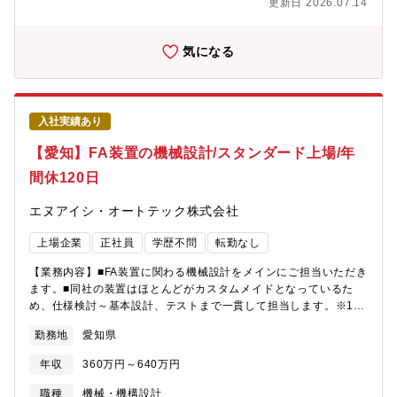
る方
更新日 2026.07.14
の産業と生活を支える“誇りある仕事”に携われます。＜ 風通しの
良い、あたたかい職場＞緊張感のある仕事でも、現場は和気あい
あい。何でも言い合える雰囲気で、初めての方でも馴染みやすい
気になる
環境です。＜挑戦をしっかりサポート＞社員のほとんどが未経験
からスタート。経験よりも意欲を重視しています。丁寧な研修と
手厚い現場フォローで、未経験から安心してスタートできます。
＜資格取得支援／福利厚生充実＞フォークリフトやクレーン、電
入社実績あり
気工事士や危険物取扱者など、仕事内容に関連する資格の取得を
推奨しており、かかる費用はすべて会社が負担します。特定の資
【愛知】FA装置の機械設計/スタンダード上場/年
格を取得すると、難易度に応じて奨励金までも支給！スキルアッ
間休120日
プをしっかりと後押しします。また借上げ社宅制度や食堂などの
福利厚生が整っており、Uターン・Iターンをお考えの方も大歓迎
エヌアイシ・オートテック株式会社
です。
上場企業
正社員
学歴不問
転勤なし
【業務内容】■FA装置に関わる機械設計をメインにご担当いただき
ます。■同社の装置はほとんどがカスタムメイドとなっているた
め、仕様検討～基本設計、テストまで一貫して担当します。※1人
あたり概ね1案件を担当します。※基本的に営業同行などはなく、
勤務地
愛知県
設計に集中できる環境です。＜製造例＞検査装置・コンベア・ロ
ボット架台・クリーベンチ・作業台など【組織構成】FA設計には
年収
360万円～640万円
４名が従事しています。必要に応じ他の設計部署との連携も行い
ます。【就業環境】・転勤は当面予定しておりません。・育休復
職種
機械・機構設計