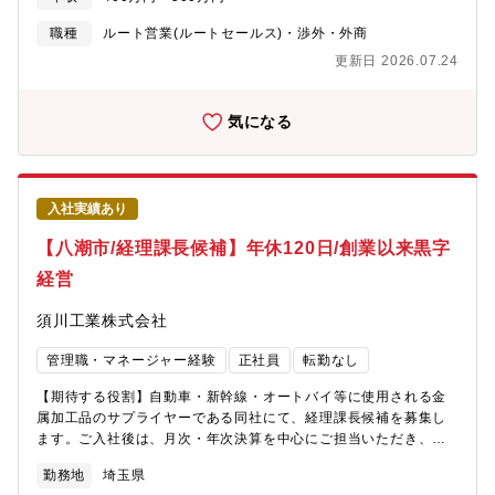
積回答・価格決定および製品価格交渉・工場での製造工程および
納期管理・顧客への定期訪問や新規先への営業
職種
ルート営業(ルートセールス)・渉外・外商
更新日 2026.07.24
気になる
入社実績あり
【八潮市/経理課長候補】年休120日/創業以来黒字
経営
須川工業株式会社
管理職・マネージャー経験
正社員
転勤なし
【期待する役割】自動車・新幹線・オートバイ等に使用される金
属加工品のサプライヤーである同社にて、経理課長候補を募集し
ます。ご入社後は、月次・年次決算を中心にご担当いただき、そ
の後、資金繰りや金融機関対応など財務領域にも業務の幅を広げ
勤務地
埼玉県
ていただきます。＜具体的には＞・仕訳対応、伝票処理・月次決