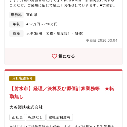
ます。月度の労務管理だけでなく採用や研修・評価制度に関する
ことなど、ご経験に応じて幅広くお任せしていきます。■労務管理
（月度勤怠集計・給与賞与計算、年末調整・社会保険手続き・健
勤務地
富山県
康管理 等） ■採用業務（新卒・中途；年間採用約5～10人） ■評
価制度の企画・運用 ■社内教育に関する企画 等 ★上記業務のほ
年収
487万円～750万円
か、経理や庶務業務に関しても将来的にお任せする可能性があり
ます。 ★ご経験によっては、ご入社時から人事労務チームのリー
職種
人事(採用・労務・制度設計・研修)
ダー・管理者をお任せすることがあります。配属先情報■約15名
更新日 2026.03.04
（30歳代～60歳代が在籍） └経理/人事労務/庶務 それぞれの業
務を分担して行っています。
気になる
入社実績あり
【射水市】経理／決算及び原価計算業務等 ★転
勤無し
大谷製鉄株式会社
正社員
転勤なし
退職金制度有
当社において経理業務をお任せします。まずは日次・月次業務を