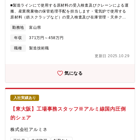
■製造ラインにて使用する原材料の受入検査及びクレーンによる運
搬、産業廃棄物の保管処理手配を担当します・電気炉で使用する
原材料（鉄スクラップなど）の受入検査及び在庫管理・天井クレ
ーンの運転による鉄スクラップの荷下ろし及び運搬（クレーン運
勤務地
富山県
転免許所有者）・天井クレーンの点検及びメンテナンス（同上）
（天井クレーン業務については、資格をお持ちでない方は会社が
年収
371万円～458万円
資格取得費用を負担致します）・産業廃棄物の処理に係る手続き
（在庫管理、引取り手配、契約管理など）・上記に付随する事務
職種
製造技術職
作業（計量、帳票発行、入力業務 等）※お持ちの資格にもより
更新日 2025.10.29
ますが、最初に原材料の受入検査から経験を積んでいただき、そ
の後クレーン運転や産廃手続きなど業務の幅を広げながらキャリ
アアップすることができます
気になる
入社実績あり
【東大阪】工場事務スタッフ※アルミ線国内圧倒
的シェア
株式会社アルミネ