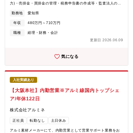
力)・売掛金・買掛金の管理・税務申告書の作成等・監査法人の監
査対応【採用背景】経理担当3名の内、1名が定年を迎えられるた
勤務地
愛知県
め、それを見据えての募集です。1名の退職と50代部長代理の方の
定年退職を見据えての増員強化です。※チームのバランスを鑑
年収
480万円～710万円
み、この度は税務の経験がある方を求めています！【組織構成】
経営管理・リスクマネジメント課 経理チーム 4名50代部長代理、
職種
経理・財務・会計
30代部長、サポート業務20代2名で構成されています。【当社の
更新日 2026.06.09
特徴】・伊藤忠商事(株)の100％出資子会社でありながら、人工鋳
型材料の開発をする等、モノづくりにまい進しながらも大手商社
のネットワークを活用できることが同社の最大の強みです。・製
気になる
品についても、高い品質を実現していることから、国内に留まら
ず全世界中で高いニーズがあります。■取り扱う製品の特徴・鋳型
材料とは、溶解した金属を流し込むための「鋳型」を作る材料。
中でもセラビーズは、天然でとれる珪砂とは異なり、高耐熱性、
入社実績あり
高耐熱膨張性が高く、鋳物作製時により精度の高い物を作りたい
お客様や、商品に付加価値を提供したいメーカー様に利用されて
【大阪本社】内勤営業※アルミ線国内トップシェ
おります。国内外において、競合はかなり少ないです。※参入障
ア/年休122日
壁が高いため、安定した業界です！
株式会社アルミネ
正社員
転勤なし
土日休み
アルミ素材メーカーにて、内勤営業として営業サポート業務をお