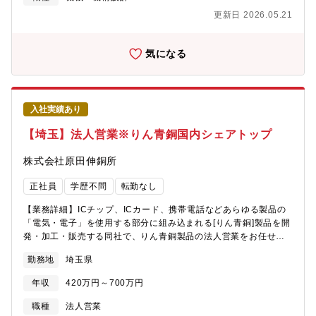
帰率100％、安心して長期就業をいただける環境です。・生産状況
更新日 2026.05.21
により残業も発生いたしますが、恒常的な残業が無いよう業務量
を調整しています。【同社の魅力】同社のアルミフレーム・FA装
置は、アクリルコーティングをしており錆びにくく、遮断性に長
気になる
けており高品質であることが特徴です。また、組立てに必要な情
報を直接フレームにプリントすることも可能であり、作業時間を
大幅削減することができます。長年の経験と実績が評価され、幅
広いお客様から引き合いをいただいております。
入社実績あり
【埼玉】法人営業※りん青銅国内シェアトップ
株式会社原田伸銅所
正社員
学歴不問
転勤なし
【業務詳細】ICチップ、ICカード、携帯電話などあらゆる製品の
「電気・電子」を使用する部分に組み込まれる[りん青銅]製品を開
発・加工・販売する同社で、りん青銅製品の法人営業をお任せし
ます。≪内容詳細≫●販売先は主に非鉄金属商社や問屋。先方を介
勤務地
埼玉県
して、コネクタメーカー、電機電子部品会社、自動車会社等に販
売されます。 ●交通手段：主に社用車での移動●市場動向に関する
年収
420万円～700万円
情報収集・分析、および技術相談に応じるためのユーザーや商社
への訪問活動を行ないます。≪取扱製品≫りん青銅 【配属部署】
職種
法人営業