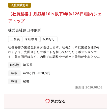
ム10:00～16:30）可能です。また、アシスタントは10時に出社す
入社実績あり
る方が大半で、フレックスは使い易い環境です◎■コアタイム
（10:00～16:30）以外は、在宅勤務可能です。アシスタントは10
【社長秘書】月残業10ｈ以下/年休126日/国内シェ
時出社するメンバーが殆どです。■年間休日126日と落ち着いた環
アトップ
境です◎【業績安定】金属素材のりん青銅専業メーカー。高品質
材料の開発で他社と差別化。最新鋭の製造設備で海外でも有数の
株式会社原田伸銅所
ブランドを確立。2024年度の国内+輸出の平均シェア39%！
正社員
未経験可
転勤なし
社長秘書の業務全般をお任せします。社長が円滑に業務を進めら
れるよう、先回りしたサポートを担っていただくポジションで
す。外出同行はなく、内勤での調整やサポート業務が中心となり
ます。また、将来的には役員のサポートも担っていただくことを
勤務地
埼玉県
想定しております。【業務内容】■スケジュール調整・管理■電
話、メール、来客対応■出張手配、会食・慶弔関連の各種手配■社
年収
420万円～620万円
内外関係者との連絡・調整業務■各種資料作成や事務サポート※他
の役員のサポートもお願いする場合がございます。【キャリアパ
職種
秘書
ス】将来にわたって秘書職として専門性を磨きながら活躍いただ
更新日 2026.08.02
くことを想定しています。また、異動や転勤は想定をしておりま
せん。【募集背景】現任の秘書（40代前半）がおりますが、将来
を見据え、後任となる方を募集しています。引継ぎ期間を設け、
気になる
円滑に業務を引き継いでいただく予定です。【社長について】穏
やかで温和なお人柄で、社員とのコミュニケーションを大切にさ