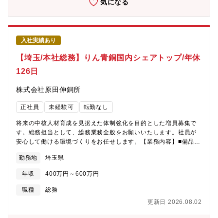
気になる
いニーズがあります。■取り扱う製品の特徴・鋳型材料とは、溶解
した金属を流し込むための「鋳型」を作る材料。中でもセラビー
ズは、天然でとれる珪砂とは異なり、高耐熱性、高耐熱膨張性が
高く、鋳物作製時により精度の高い物を作りたいお客様や、商品
入社実績あり
に付加価値を提供したいメーカー様に利用されております。国内
外において、競合はかなり少ないです。※参入障壁が高いため、
【埼玉/本社総務】りん青銅国内シェアトップ/年休
安定した業界です。
126日
株式会社原田伸銅所
正社員
未経験可
転勤なし
将来の中核人材育成を見据えた体制強化を目的とした増員募集で
す。総務担当として、総務業務全般をお願いいたします。社員が
安心して働ける環境づくりをお任せします。【業務内容】■備品管
理■社用車管理■不動産管理■会社HP更新■オフィス運営などの日
勤務地
埼玉県
常的な総務対応※ご経験に応じて株主総会運営や登記関連業務な
どもお任せします。【配属組織】人事総務部 - 総務課（3名：60
年収
400万円～600万円
代、40代前半、30代後半）【残業について】残業：10～20時間/
月【同社について】◆『りん青銅』の専業メーカー。同社の誇る
職種
総務
世界でもトップレベルの設備や合理的な製造工程は、年々高まっ
更新日 2026.08.02
ていくお客様からの品質ニーズへの迅速な対応や、コスト面での
国際市場における十分な競争力の醸成を可能にしております。ま