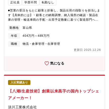
正社員
学歴不問
転勤なし
■営業の受注をもとに顧客と折衝し、製品出荷の段取りを担当しま
す【具体的には】・顧客との納期調整、納入場所の確認・製品在
庫の管理・輸送車両の手配・出荷予定数量に基づく製造部門への
生産依頼・上記に関わる事務作業顧客との折衝は電話による応対
勤務地
富山県
がメインとなります。キャリアを積んでいただく過程で、工場内
にて製品の積込み作業を経験していただく場合があります。【配
年収
404万円～489万円
属先情報】約２５名（内スタッフ業務は約７名）
職種
物流・倉庫管理・在庫管理
更新日 2025.12.26
気になる
入社実績あり
【八潮/生産技術】創業以来黒字の国内トップシェ
アメーカー！
須川工業株式会社