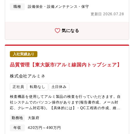
●焼鈍炉 ●洗浄ライン ●その他ライン／プラント合計約20基
職種
設備保全・設備メンテナンス・保守
【取扱製品】りん青銅 【組織構成】設備保全課：担当役員-課長
更新日 2026.07.28
1名-主任クラス3名-担当5名※仙台工場は100名ほど在籍。【同社
の魅力】■自動車や通信など幅広い産業分野で利用される「りん青
銅」の専業メーカーです。■高品質材料の開発で他社と差別化。最
気になる
新鋭の製造設備で海外でも有数のブランドを確立しています。
■「りん青銅」においては、国内トップのシェアを占めており、顧
客ニーズ（品質・コスト・納期）に的確に対応しています■「りん
青銅」は電子、電機、通信、自動車等あらゆる産業分野で必要な
入社実績あり
もので、多くの業界をカバーしていることも特徴です。
品質管理【東大阪市/アルミ線国内トップシェア】
株式会社アルミネ
正社員
転勤なし
土日休み
検査機器を使用してアルミ製品の検査を行っていただきます。自
社システムでのパソコン操作があります(報告書作成、メール対
応、クレーム対応等)。【具体的には】・QC工程表の作成、維
持・管理・標準書の作成・更新・検査業務・方針管理・ISOの事務
勤務地
大阪府
局業務・工程異常に対する原因と対策・工程改善【教育制度】技
術力豊富な社員として成長できるように、OJTで教育していきま
年収
420万円～490万円
す。社内のベテラン社員も新たに入社された方と共に勉強し続け