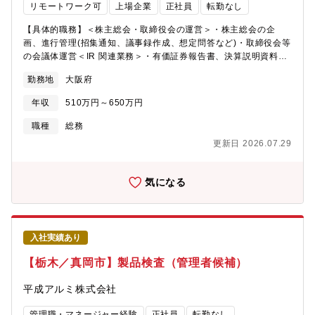
リモートワーク可
上場企業
正社員
転勤なし
馬の場合は日帰りが多い）【製品情報】八潮工場では、自動車用
のディスクブレーキや自動車・建設機械用のトランスミッション
【具体的職務】＜株主総会・取締役会の運営＞・株主総会の企
など、同社製造しているすべての製品に携わることが出来ます。
画、進行管理(招集通知、議事録作成、想定問答など)・取締役会等
社会的な意義も大きく、需要のなくなることのない製品に携わる
の会議体運営＜IR 関連業務＞・有価証券報告書、決算説明資料等
ことで大きなやりがいを感じることができます。【新規事業につ
の作成・投資家対応(説明会資料作成、質疑対応補助など)＜コーポ
いて】自動車業界のEV化に伴い、同社でも新規事業を立案してい
勤務地
大阪府
レート・ガバナンス対応＞・コーポレート、ガバナンス・コード
くことを考えております。ご入社頂く方には、そちらにも携わり
対応・各種開示対応・内部統制、リスク管理の推進サポート＜契
会社の中核を担っていただきたいと考えております。【組織構
年収
510万円～650万円
約書・文書管理＞・各種契約書の審査、管理、ファイリング・法
成】技術部 生産技術課・課長1名、係長1名、主任３名、メンバ
務相談１次対応・顧問弁護士との連携＜社内広報・対外広報＞・
職種
総務
ー２名の7名役職者は40～50代、メンバーは20～30代が中心で、
社内報や社内向けコミュニケーションの企画運営・プレスリリー
年齢はバラバラですが明るく活気のある組織です！
更新日 2026.07.29
スの作成・メディア対応※4月と6月の年2回株式総会があり、株式
業務をメインで担当いただきますが、それ以外は総務業務全般の
発生の可能性がございます。ご経験や適性に応じて、担当業務を
気になる
決定します。【募集背景】体制強化による増員【組織構成】総務
部：10名(総務部長50代、総務課長30代、嘱託社員3名、メンバー
クラス5名)【当社の特徴】★国内外トップクラスのアルミニウム
二次合金生産量企業★1922年創業「地球に廃棄すべきものはな
入社実績あり
い」という思いでアルミのリサイクル性の良さに着目し、現在で
はアルミニウム二次合金で国内最大手・国内シェアは30%となり
【栃木／真岡市】製品検査（管理者候補）
ました。リサイクルしやすく、軽く、加工しやすいアルミは環境
配慮やエコの推進でますます需要が高まり、現在では自動車、バ
平成アルミ株式会社
イク、飲料缶から精密機器に至るまで幅広く産業を下支えしてい
ます。東南アジアをメインにインド、中国等グローバルに展開し
管理職・マネージャー経験
正社員
転勤なし