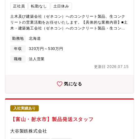
正社員
転勤なし
土日休み
土木及び建築会社（ゼネコン）へのコンクリート製品、生コンク
リートの営業活動をお任せいたします。【具体的な業務内容】■土
木・建築施工会社（ゼネコン）へのコンクリート製品・生コンク
リート等の販売業務■公共・民間工事を落札（受注）した施工会社
勤務地
北海道
への自社品販売営業■PC（自社システム）による製品・商品の受
発注業務■発注官庁や土木・建築設計コンサルタント会社へのコン
年収
320万円～530万円
クリート製品提案営業（社用車を使用したルートセールスが中心
になります）【入社後について】商品知識、製造工程など基礎的
職種
法人営業
な知識を身につけていただき、また、OJTで先輩に同行し商談の
更新日 2026.07.15
流れを覚えていただくので、業界・職種未経験の方でも安心して
チャレンジいただけます。
気になる
入社実績あり
【富山・射水市】製品発送スタッフ
大谷製鉄株式会社