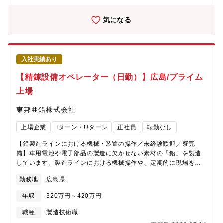
ナジー発現が喫緊の課題となっております。また、個々のグルー
プ企業もそれぞれ特徴のある有望企業ではありますが、会社規模
気になる
から経営リソースには限界があるため、個別会社の新規プロジェ
クト推進へのホールディング会社からのサポート体制の充実も課
題と考えます。よって、事業推進担当のリーチ範囲は、グループ
企業全体を対象とし、かつ営業課題に留まらず、営業課題達成の
入社実績あり
ための生産課題・管理課題・DX課題解決など広範に渉りす。【ど
んな風に各拠点にインプットして、モニタリングしていくのか】
【精錬設備オペレーター（日勤）】広島/プライム
グループ全体が共有する基盤システムや、プロジェクト推進体制
上場
が現時点では未整備なので、個別に電話・メール・対面で対応し
ている状況です。システム・推進体制の整備による効率化やスピ
東邦亜鉛株式会社
ードアップが喫緊の課題と認識しており、グループ事業推進部と
しても改善策を推進中です。【募集背景】同社は、M&Aを通じて
上場企業
Iターン・Uターン
正社員
転勤なし
グループ会社を拡大中。グループ全体で取り組むべき課題も増加
しており、持株会社体制への移行に伴い、グループ横断でプロジ
【鉛製造ラインにおける機械・装置の操作／未経験歓迎／寮完
ェクト推進する機能を強化しています。その中核を担う「グルー
備】車用電池や電子部品の製造に欠かせない素材の「鉛」を製造
プ事業推進部」にて、事業企画・営業企画を担当いただく仲間を
しています。製造ラインにおける機械操作や、定期的に現場を巡
募集します。【働く環境】・部署/グループ事業推進部・メンバー
回し、設備点検・メンテナンスをお任せします。【業務内容】・
構成/執行役員2名 ※経営管理部8名とも連携【募集背景】M＆A
勤務地
広島県
製造ラインでのオペレーター、設備点検・メンテナンス・材料の
を通じてグループ会社拡大中。強化体制の増員募集です。【求め
運搬、不具合対応、記録、清掃など★入社後はベテラン社員がマ
る人物像】・執行役員の右腕として、経営層と近い距離で挑戦し
年収
320万円～420万円
ンツーマンで丁寧に指導します。未経験の方でも安心してスター
たい方・論理的思考力、コミュニケーション能力・変化やスピー
トできる教育体制が整っています。＜ 島全体が工場という唯一無
職種
製造技術職
ド感を楽しめる方・出張に抵抗がない方、ご家族の理解も得られ
二の環境＞国内電気鉛シェア40％を担う安定した製錬所で、日本