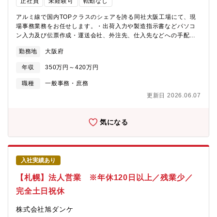
正社員
未経験可
転勤なし
アルミ線で国内TOPクラスのシェアを誇る同社大阪工場にて、現
場事務業務をお任せします。・出荷入力や製造指示書などパソコ
ン入力及び伝票作成・運送会社、外注先、仕入先などへの手配及
び電話対応・営業サイドとの製造に関わる打合せ(電話・メール等
勤務地
大阪府
にて）・製品を試験機器等により検査業務・来客対応【同社の特
徴】■同社はアルミの素材メーカーで、自社独自の製造方法【連続
年収
350万円～420万円
鋳造圧延法】により、アルミ線・棒・板・条を実際に地金より一
貫生産で製造。特に線に関しましては、日本でトップクラスのシ
職種
一般事務・庶務
ェアを誇るメーカーです。■同社はどこの系列会社にも属さず、ユ
更新日 2026.06.07
ーザ直販体制で動いております。また、自社開発の連続鋳造圧延
法による結晶粒の均一に成功。金属組織内部も偏析がなく、均一
な材料で安定しており、応力割れ、応力歪もなく、切削性・鋳造
気になる
性に優れております。自動車特殊合金（重要保安部品）を始め、
品質管理の厳しい材料にも使用されています。■始業前に仕事の段
取りをされ、朝礼・体操を行い8時からの始業を迎えています。早
朝出勤に関しても業務を行っている分については残業代支給され
入社実績あり
ます。
【札幌】法人営業 ※年休120日以上／残業少／
完全土日祝休
株式会社旭ダンケ