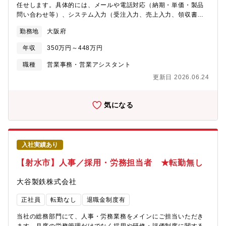
任せします。具体的には、メールや電話対応（納期・単価・製品
問い合わせ等）、システム入力（受注入力、売上入力、領収書
等）、見積書入力、その他をご担当頂きます。入社後はOJTを通
勤務地
大阪府
じて当社の事務業務を学んでいただきます。まずは内勤営業とし
てスタートし、知識や経験を積んだ後に将来的に営業職へ挑戦で
年収
350万円～448万円
きる可能性もあります。【採用背景】欠員【同社の特徴】■同社は
アルミの素材メーカーで、自社独自の製造方法【連続鋳造圧延
職種
営業事務・営業アシスタント
法】により、アルミ線・棒・板・条を実際に地金より一貫生産で
更新日 2026.06.24
製造。特に線に関しましては、日本でトップクラスのシェアを誇
るメーカーです。■同社はどこの系列会社にも属さず、ユーザ直販
体制で動いております。また、自社開発の連続鋳造圧延法による
気になる
結晶粒の均一に成功。金属組織内部も偏析がなく、均一な材料で
安定しており、応力割れ、応力歪もなく、切削性・鋳造性に優れ
ております。自動車特殊合金（重要保安部品）を始め、品質管理
の厳しい材料にも使用されています。
入社実績あり
【射水市】人事／採用・労務担当者 ★転勤無し
大谷製鉄株式会社
正社員
転勤なし
退職金制度有
当社の総務部門にて、人事・労務業務をメインにご担当いただき