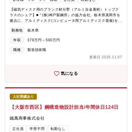
ております。※希望をすれば海外駐在のチャンスもございます。
【磁気ディスク用のブランク材分野（アルミ合金素材）トップク
ラスのシェア】■『(株)神戸製鋼所』の協力会社。栃木県真岡市を
拠点に、アルミディスク(コンピュータ用アルミディスク基板)を製
造。■世界市場において、磁気ディスク用のブランク材分野(アル
勤務地
栃木県
ミ合金素材)でトップクラスのシェアを保持しています。■業務概
要：神戸製鋼所からの受注によりアルミディスクの製造を担う同
年収
376万円～500万円
社の製品検査部門にて、半年間の現場研修を行います。製品検査
部門は4班（各班約20名）に分かれており、ゆくゆくはそのうち1
職種
製造技術職
班の管理者業務（検査員への指示・指導、勤怠管理、製品検査に
更新日 2025.11.07
関する分析など）をお任せする予定です。■キャリアパス：班長→
職長→係長→課長→部長■同社の特徴：・神戸製鋼所の協力会社と
して設立され、磁気ディスク用のブランク材（アルミ合金素材）
気になる
において世界トップクラスのシェア率を誇ります。・受注は神戸
製鋼所のみとなり、会社も神戸製鋼所内となるため転勤もなく、
会社の経営も将来的に安定しています。
入社実績あり
【大阪市西区】鋼構造物設計担当/年間休日124日
鐵萬商事株式会社
正社員
学歴不問
転勤なし