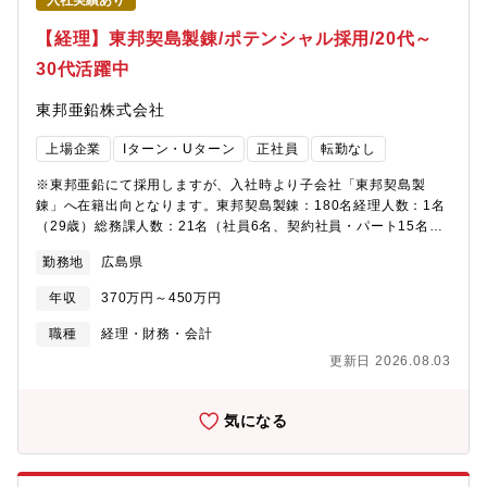
入社実績あり
市場をつくることです。今回募集するのは、このアンブララ事業
を構想段階から市場投入、成長軌道への移行まで一貫して推進す
【経理】東邦契島製錬/ポテンシャル採用/20代～
る事業責任者です。商品開発、ブランド設計、販売戦略、国内外
30代活躍中
の販路開拓、組織づくりまで、事業全体を自ら設計し、実行でき
る方を求めています。
東邦亜鉛株式会社
上場企業
Iターン・Uターン
正社員
転勤なし
※東邦亜鉛にて採用しますが、入社時より子会社「東邦契島製
錬」へ在籍出向となります。東邦契島製錬：180名経理人数：1名
（29歳）総務課人数：21名（社員6名、契約社員・パート15名）
平均年齢：40代前半（24～64まで幅広い）【募集背景】■増員
勤務地
広島県
（経理担当1名のため、2名体制にしたい）【仕事内容】経理担当
として、下記業務を担当いただきます。■担当役割：①原価計算
年収
370万円～450万円
②固定資産管理 ③日常経理業務(伝票処理、支払処理等) ④月
次・年次決算業務⑤経費精算、請求書処理 ⑥親会社・関係部署
職種
経理・財務・会計
との連携業務 ⑦その他、経理業務全般※ご経験・スキルに応じ
更新日 2026.08.03
て、上記業務の中から担当範囲を決定いたします。■1日の流れ：
①出社後、メールや連絡事項の確認 ②日中、日常経理業務(伝票
処理等)、発生ベースの業務を中心に対応 ③随時、現場や関係部
気になる
署、本社との連携・調整業務 ④終業前、対応事項の整理、翌日
の業務確認■使用するシステム：①社内ファイル共有システム
(Box) ②資材発注システム ③基幹系システム(オフコン)等■引