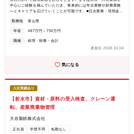
中心にご経験を積んでいただき、将来的には年次業務や財務業務
へとキャリアを広げていくことが可能です。■日次業務：現預金入
出金管理、経費精算 等 ■月次業務：月次決算編成、固定資産管
勤務地
富山県
理、製造原価計算、買掛金の支払手続き 等 ■年次業務：年次決
算編成（12月決算のため、1～3月は繁忙期となります。繁忙期の
年収
487万円～750万円
残業時間は20～30時間/月程度です。）、税務当局対応等 使用シ
ステム：[GLOVIA] ■財務業務：資金管理（事業状況や予定に応
職種
経理・財務・会計
じた資金調達やそれに伴う金融機関との折衝等）配属先情報■約15
更新日 2026.03.04
名（30歳代～60歳代が在籍） └経理/人事労務/庶務 それぞれの
業務を分担して行っています。
気になる
入社実績あり
【射水市】資材・原料の受入検査、クレーン運
転、産業廃棄物管理
大谷製鉄株式会社
正社員
学歴不問
転勤なし