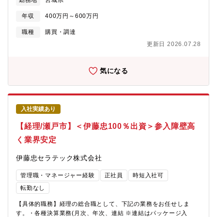
勤務地
宮城県
渉■社内関係部署との調整・連携■その他購買関連業務全般【取り
扱い品目】銅、すず、りん、スクラップ品 など【組織構成】執
年収
400万円～600万円
行役員-課長クラス2名【やりがい】仕入先との関係構築や納入調
整を通じて、安定した原料調達を支える重要なポジションです。
職種
購買・調達
【同社の魅力】■自動車や通信など幅広い産業分野で利用される
更新日 2026.07.28
「りん青銅」の専業メーカーです。■高品質材料の開発で他社と差
別化。最新鋭の製造設備で海外でも有数のブランドを確立してい
ます。■「りん青銅」においては、国内トップのシェアを占めてお
気になる
り、顧客ニーズ（品質・コスト・納期）に的確に対応しています
■「りん青銅」は電子、電機、通信、自動車等あらゆる産業分野で
必要なもので、多くの業界をカバーしていることも特徴です。
入社実績あり
【経理/瀬戸市】＜伊藤忠100％出資＞参入障壁高
く業界安定
伊藤忠セラテック株式会社
管理職・マネージャー経験
正社員
時短入社可
転勤なし
【具体的職務】経理の総合職として、下記の業務をお任せしま
す。・各種決算業務(月次、年次、連結 ※連結はパッケージ入