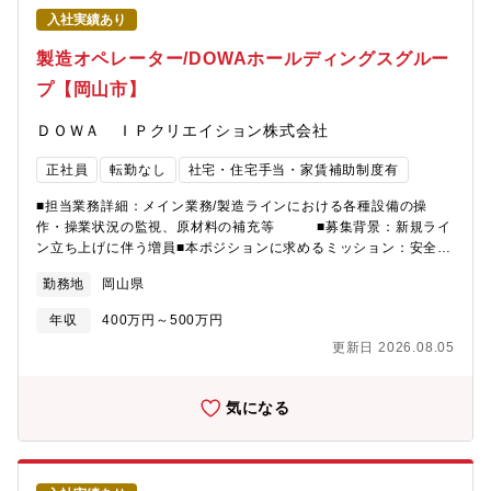
継ぎ、OJTの有無：入社後は、日々発生する業務に対応しなが
入社実績あり
ら、既存担当者によるOJT及び引継ぎを通じて業務を習得してい
ただきます。＜ 島全体が工場という唯一無二の環境＞電気鉛の国
製造オペレーター/DOWAホールディングスグルー
内シェアNo.1！島全体が製錬所となっており、軍艦島のような環
プ【岡山市】
境です。製錬された鉛や銀は、バッテリーメーカーや電気・電子
部品メーカー等へ出荷されます。日本の産業と生活を支える“誇り
ＤＯＷＡ ＩＰクリエイション株式会社
ある仕事”に携われます。＜資格取得支援／福利厚生充実＞フォー
クリフトやクレーンなど、仕事内容に関連する資格の取得を推奨
正社員
転勤なし
社宅・住宅手当・家賃補助制度有
しており、かかる費用はすべて会社が負担します。特定の資格を
取得すると、難易度に応じて奨励金を支給！スキルアップをしっ
■担当業務詳細：メイン業務/製造ラインにおける各種設備の操
かりと後押しします。また借上げ社宅制度や食堂などの福利厚生
作・操業状況の監視、原材料の補充等 ■募集背景：新規ライ
が整っており、Uターン・Iターンをお考えの方も歓迎していま
ン立ち上げに伴う増員■本ポジションに求めるミッション：安全か
す。
つ安定した製造ラインの稼働維持、高品質な製品の安定供給、顧
勤務地
岡山県
客満足度の向上■特徴・魅力：働きやすい職場環境、仕事とプライ
ベートの両立がしやすい（残業少、年次有給休暇取得多） ■
年収
400万円～500万円
出張頻度/エリア：原則出張無し
更新日 2026.08.05
気になる