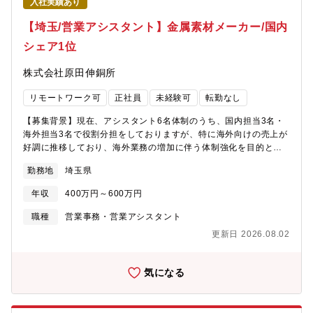
入社実績あり
【埼玉/営業アシスタント】金属素材メーカー/国内
シェア1位
株式会社原田伸銅所
リモートワーク可
正社員
未経験可
転勤なし
【募集背景】現在、アシスタント6名体制のうち、国内担当3名・
海外担当3名で役割分担をしておりますが、特に海外向けの売上が
好調に推移しており、海外業務の増加に伴う体制強化を目的とし
た増員募集となります。【業務詳細】多種多様な電気・電子部品
勤務地
埼玉県
に利用する金属素材「りん青銅」の専門メーカーである同社にて
営業アシスタントとして主に海外（アジア・北米・ヨーロッパ）
年収
400万円～600万円
取引に係る手続き全般を担当していただきます。≪業務内容詳細
≫■受注後の顧客との受注対応■自社工場との納期調整■輸出に係る
職種
営業事務・営業アシスタント
通関業務、輸送手配 等※海外顧客となるため英語での電話・メ
更新日 2026.08.02
ール対応がございます。≪入社後≫先輩社員とのOJTを実施予定
です。【配属部署】営業部：担当役員1名-執行役員1名-課長3名-
主任クラス3名-アシスタント6名（40代女性 4名、20代女性 1名、
気になる
30代女性 １名）【魅力・働き方】■海外のサプライヤーとのやり
取りも多く、英語力を活かすことができます◎■海外販売拡大中で
会社の成長に携わることができます◎■フレックス勤務（コアタイ