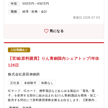
算、年次決算・財務諸表のとりまとめ・資金繰り表作成・各種
年収
500万円～650万円
税、決算申告業務・固定資産管理業務 など※使用システム：
EXPLANNER/Ax【配属先情報】経理部：役員(50代)、メンバー1
職種
経理・財務・会計
名、事務1名が在籍しており、コミュニケーションが取りやすい組
更新日 2026.07.03
織です。係長の退職に伴う欠員補充ですが、単なる補充ではな
く、将来的に課長として組織をけん引いただける方をお迎えした
いと考えています。落ち着いた雰囲気の組織で、長期的に腰を据
気になる
えて働きたい方に適しています。※業務はチームで分担しながら
進めており、属人化しない体制を整えています（マニュアルあ
り）■ポジション魅力：・少数精鋭のため、経営に近い立場で数値
を扱うことができ、資金繰りや金融機関との折衝など、会社経営
入社実績あり
に直結する業務にも関与いただけます。・役員との距離も近く、
スピード感や裁量を持って業務推進いただける環境です。【同社
【宮城/原料購買】りん青銅国内シェアトップ/年休
について】～ファインブランキングプレス加工専門メーカー、創
126日
業100年の歴史で培った高い技術力～創業以来、確かな技術力で自
動車用ブレーキ部品や鉄道車輌ブレーキ部品、エンジン・ミッシ
株式会社原田伸銅所
ョン関係部品など輸送機器部品には必要不可欠な製品を中心にお
客様のニーズに対応してきました。各種自動車部品および車輌部
正社員
未経験可
転勤なし
品の製造を開始後、1952年には車輌用ブレーキ部品の製造をスタ
ート。国鉄新特急「こだま」「あさかぜ」に採用され、その後も
ICチップ、ICカード、携帯電話などあらゆる製品の「電気・電
新幹線の開業時から最新車両に使用され続けています。 この実績
子」を使用する部分に組み込まれる[りん青銅]製品を開発・加工・
が同社の技術力の証です。
販売する同社にて原料購買業務全般をお任せします。【業務内
容】■原料の購買・発注業務■仕入先との折衝、納期調整、価格交