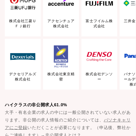
株式会社三菱Ｕ
アクセンチュア
富士フイルム株
三井金
ＦＪ銀行
株式会社
式会社
デクセリアルズ
株式会社東京精
株式会社デンソ
パナソ
株式会社
密
ー
ールデ
株
ハイクラスの非公開求人61.0%
大手・有名企業の求人の中には一般公開されていない求人があ
ります。非公開の求人情報のご紹介については、
パソナキャリ
アにご登録
いただくことが必要になります。（申込後、弊社か
らご連絡します）→
非公開求人とは？