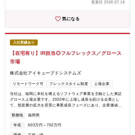
更新日 2026.07.16
戦略的なコストコントロール（収益性の極大化）拠点のP/L責任を
て、革新的なアイデアを生み出しています【開発環境】言語：
持ち、生産性向上と業務効率化を徹底します。次世代型の収益モ
Pythonインフラ：Google Cloud、AWSデータ基盤/BI：Google
デル（BPaaS、成果報酬など）へのスムーズな現場移行とコスト
Cloud(BigQuery)、Lookerソースコード管理：GitHubコミュニケ
気になる
マネジメントの強化を担います。【3】現場のリスキリングとAI戦
ーション/タスク管理：Slack、Backlog開発スタイル： エンジニ
略の実装「AI戦略統括部」と連携し、業務運用コスト削減を見据
ア主導のアジャイル開発。GitHubを用いたプルリクエストベース
えた技術検証など、最新のAIプロセスを現場へ導入します。同時
の開発
に、現場スタッフやSVを「能動的なDX提案者」へと進化させるト
入社実績あり
レーニングを指揮します。【センター長に託す3つの変革】【1】
「オペレーションセンター」から「カスタマーサクセスセンタ
【在宅有り】IR担当◎フルフレックス／グロース
ー」へのビジネスモデル転換現場から能動的に顧客の課題解決や
市場
DX提案を行い、クライアントの事業成長に直接貢献する「カスタ
マーサクセスセンター」へと組織の役割を変革させ、顧客へ新た
株式会社アイキューブドシステムズ
な価値を提供する「バリューセンター」を創り上げます。【2】現
場のコストコントロールスキルの底上げ・体制強化センター運営
リモートワーク可
フレックスタイム制度
上場企業
における収益性の向上を目指し、現場のコストコントロールスキ
ルの底上げや体制強化を担っていただきます。【3】変化に対応す
当社は、福岡に本社を構えるソフトウェア事業を主軸とした東証
るセンター人員のリスキリングこれからのAI BPO時代において、
グロース上場企業です。2020年に上場し成長を続ける企業とし
現場スタッフやSVに必要なスキルを再定義・整理します。それに
て、投資層の拡大を背景に事業成長フェーズにあり、企業価値向
伴う教育・トレーニング体制の構築と実行を指揮し 、組織全体の
上に向けたIR基盤の強化が急務となっています。経営陣と密接に
スキル底上げを牽引していただきます 。【募集背景】これまでの
勤務地
福岡県
連携し、IR戦略立立案から実務を支えていただける方を求めてい
キャリアで培ったマネジメント経験を、より大きなフィールドで
ます。▼主な業務・IR計画の作成・投資家向け説明会・証券会社
発揮していただける方をお迎えしたいと考えています。同社のカ
年収
603万円～702万円
向けセミナーの企画運営・投資家・アナリストとの面談調整およ
スタマーサクセス部門（正式名称：アカウントリレーション部
び運営・国内・海外投資家からの問い合わせ対応・決算説明資