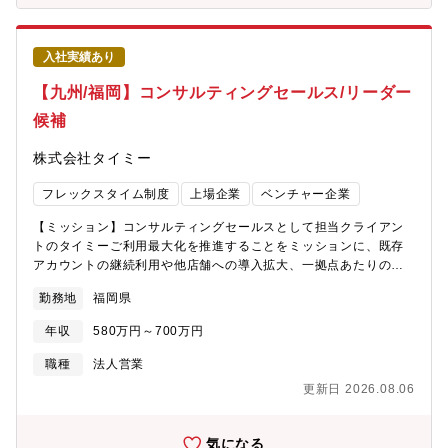
リエイティブな視点も活かせます。人事として“仕組みをつくる”フ
（10名前後のメンバーマネジメントを想定） └カスタマーサ
ェーズを経験したい方、チームと共に成長したい方にぴったりの
クセス課（10名前後のメンバーマネジメントを想定）【ポジショ
環境です。
ンの魅力】■経営層とのコミュニケーションの円滑さ日々やりとり
入社実績あり
をする事業責任者や役員は、従業員の意見を尊重し、建設的な議
【九州/福岡】コンサルティングセールス/リーダー
論をもとに合理的な意思決定を行う方ばかりです。スピード感の
ある意思決定や明確な判断軸により、ストレスのないコミュニケ
候補
ーションをとれるのもラクスで働く魅力です。また、今期は全社
テーマとして「スピード＆チャレンジ」を掲げており、経営層か
株式会社タイミー
らも「完璧な根拠や解決策が揃っていなくても、肌感や課題の共
有だけで価値がある。手戻りを恐れず“ゆるい段階”でも早く情報連
フレックスタイム制度
上場企業
ベンチャー企業
携をしてほしい」というメッセージがスタンスと共にしっかりと
発信されています。■メガベンチャーの推進力で、スタートアップ
【ミッション】コンサルティングセールスとして担当クライアン
の打席に立つ既存事業への積極的な投資に加えて、新サービス立
トのタイミーご利用最大化を推進することをミッションに、既存
ち上げも継続的に行っており、組織規模は拡大しつつもベンチャ
アカウントの継続利用や他店舗への導入拡大、一拠点あたりの売
ースピリットもある社風です。将来的なキャリアパスとして新サ
上の増加を目指します。タイミーはSaas企業と異なり、1稼働ご
勤務地
福岡県
ービスの立ち上げ責任者など、ラクスの成長スピードに合わせて
とに売上が発生する成果報酬型のサービスであり、1回ごとの利用
柔軟なキャリア形成が可能です。健全な財務基盤もございますの
の満足度を上げる取り組みが必要になってきます。そのため、
年収
580万円～700万円
で、ご家族も守りながら大きなチャレンジができることもラクス
Saas企業のCSのような守りのセールスではなく、常に顧客のた
で管理職として働く魅力です。また、年間数百名規模の中途採
めに提案し、並走をし続ける、攻めのセールス組織となります。
職種
法人営業
用、M＆Aによる事業買収や業務提携など、とにかく組織の拡大ス
【役割】・既存クライアントの人的課題解決/BPR（Business
更新日 2026.08.06
ピードが早いため、取り組む課題の難易度や面白み、やりがいは
process re engineering）・既存クライアントにおけるタイミー
非常に大きいです。
のご利用最大化・既存クライアントにおけるタイミーの利用継続
のためのリレーション構築【具体的な業務内容】■ フィールドセ
気になる