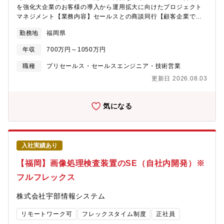
う、成果（プロジェクトの達成度合い・納期・顧客からの評価
を強化大企業のお客様の導入から運用拡大に向けたプロジェクト
等）で判断する実力主義の環境です。ハイパフォーマーが決して
マネジメント【業務内容】セールスとの商談同行【顧客企業で利
損をしない制度設計をしておりますので、詳細については面接に
用中の他サービスとの連携を含めた運用提案】導入に際するマテ
てお伝えさせて頂きます。【同社の魅力】■SI＆自社サービス事業
勤務地
福岡県
リアル整備【導入要件定義、スケジュール提案】お客様のプロジ
の拡大/SES事業集中からの脱却従来はSES事業への集中を行って
ェクトチームや外部パートナーと連携した導入プロジェクトのサ
おりましたが、更なる事業拡大に向けて同社ではSES事業の売り
年収
700万円～1050万円
ポートセールス・CSと連携した、セールスからカスタマーサクセ
上げを伸ばしながらも、SI/自社サービス事業の拡大を進めており
スの円滑なプロセス進行SmartHRの詳細な仕様理解【製品アップ
職種
プリセールス・セールスエンジニア・技術営業
ます。マッチングサービスOhgiの活用によって安定的なエンジニ
デート速度が早いので、常に最新の情報キャッチアップが必須】
ア提供が実現出来ており大手企業からの案件受注も増加、全社で
更新日 2026.08.03
【募集背景】SmartHRは【well-working 労働にまつわる社会課題
売り上げ拡大を進めています。売り上げ割合：SES 5割 SI 5割
をなくし、誰もがその人らしく働ける社会を作る。】をミッショ
所属人数：SES 2割、SI 8割※SESは外部登録者人数含まず■評価
ンに、クラウド人事労務ソフト【SmartHR】を開発・提供してい
気になる
制度/成長機会主観的な印象が入らないよう、成果（プロジェクト
ます。今後の方針に【マルチプロダクト戦略】を掲げ、労務管理
の達成度合い・納期・顧客からの評価等）で判断する実力主義の
領域・タレントマネジメント領域を中心にプロダクトを拡大・成
環境です。ハイパフォーマーが決して損をしない制度設計をして
長させ続けていきます。SmartHRの機能拡充や、お客様の社内シ
おりますので、詳細については面接にてお伝えさせて頂きます。
ステムの連携ニーズ増加により、商談における解像度の高い要件
またエキスパート職による勉強会（テーマ例【機械学習モデルの
入社実績あり
整理が必要となってきています。そのような中で、お客様のニー
説明性（SHAP）】【Blazor WebAssemblyとSignalR】等）を
ズに対してこれまでより的確かつスピーディにご提案ができるよ
【福岡】画像処理検査装置のSE（自社内開発）※
週に1回程度実施しており、かつプロジェクト内でも積極的に勉強
う、プリセールスという役割の必要性が高まりました。ありがた
会を実施しております。勉強会は業務時間扱い（＝インプットす
フルフレックス
いことに、大企業のお客様の導入ご検討も日に日に増加している
ることは成果に繋がる）としており、参加しやすい仕組み化を行
状況です。SmartHRの営業組織を次のレベルに押し上げてくれる
っております。
株式会社宇部情報システム
プリセールスを募集します！
リモートワーク可
フレックスタイム制度
正社員