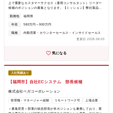
ト環境（仮想装置ツールを使った動作確認がPC内で可能）【出張
上で重要なカスタマーサクセス（運用コンサルタント）リーダー
頻度】月0～2回程度【在宅頻度】入社後の立ち上がり期間は出社
候補のポジションの募集となります。【ミッション】弊社製品を
勤務を主としてお願いします。基本的な業務フローを習得し、サ
ご利用中の顧客に対してマネーフォワードクラウドシリーズのプ
勤務地
福岡県
ポートなしでもスムーズに業務を進められるようになった段階
ロダクト価値を最大限に引き出し、継続的な価値提供と解約阻止
で、在宅勤務の活用も可能です。
を実現することが主なミッションです。様々な規模の顧客に寄り
年収
580万円～900万円
添い、社内外のステークホルダーを巻き込みながら本質的な課題
解決に向き合うことができるのが本ポジションの魅力です。な
職種
内勤営業・カウンターセールス・インサイドセールス
お、本ポジションでは顧客課題の解決を通じてGRR（収益維持
更新日 2026.08.03
率）の向上に寄与いただくなどカスタマーサクセスとして事業へ
大きく貢献いただきます。また、リーダー候補の方にはチーム運
営・業務設計・オペレーション改善などの組織づくり全般にも貢
気になる
献いただきます。【業務内容】経理財務プロダクトの運用コンサ
ルティングチームに所属し、ご利用中の製品をうまく運用できて
いない顧客や継続利用を迷っている顧客、業務効率化を検討して
いる顧客などに対して運用支援を行います。例えば新機能や便利
入社実績あり
機能などの製品価値を訴求するなど、顧客が最大限に製品を運用
できるようサポートします。※自社のパートナー企業に一部施策
【福岡市】自社ECシステム 部長候補
を委託するケースもあります。【顧客支援事例】通常事例（１）
導入した製品の継続利用を迷われている顧客に対して、業務課題
株式会社ベガコーポレーション
を丁寧にヒアリングし、改善提案を行います。新機能の活用方法
を紹介したり、製品の利用状況データをグラフ化した「活用診断
管理職・マネージャー経験
リモートワーク可
上場企業
レポート」を活用することで、業務効率化の具体的な支援を実
施。製品のご利用状況に課題のあるお客様に対して、継続利用に
＜募集背景＞部署の統括部長が本ポジションも兼務しており、業