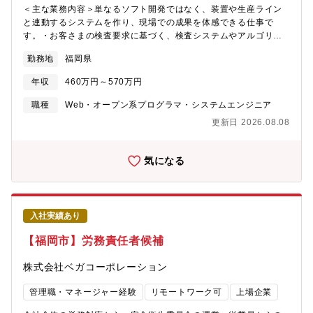
＜主な業務内容＞単なるソフト開発ではなく、装置や生産ライン
と連動するシステムを作り、現場での成果を体感できる仕事で
す。・お客さまの検査要求に基づく、検査システムやアルゴリズ
ムの開発、検査フローの作成・自社工場での装置結合テスト（実
勤務地
福岡県
機評価）・お客さまの工場での導入支援・総合テスト・保守・技
術研究・新商品開発への参画 等【採用背景】既存案件への対応
年収
460万円～570万円
強化と新規案件の拡大を狙い、要員増強を行いたいと思っていま
す。開発スピード向上と将来的な組織拡大を見据え、FA（ファク
職種
Web・オープン系プログラマ・システムエンジニア
トリーオートメーション）やAIなどの最新技術に関心のある人材
更新日 2026.08.08
を迎え入れたいと考えています。【魅力】“作るだけ”では終わらな
い、現場で強いエンジニアを目指せる環境です。・画像処理だけ
でなく、カメラ・レンズ・照明などの光学機器知識や制御スキル
気になる
も学べます・決められた手順に沿って開発するだけでなく、お客
さまの課題に合わせて最適な手法を考え、形にしていくスタイル
です。自ら工夫しながら価値を生み出せるため、技術者としての
面白さとやりがいが大きい環境です・機械・制御・組立など異分
入社実績あり
野のメンバーとも密に連携でき、幅広い技術知識が身につきま
す・装置メーカーやセンシング機器メーカーとの協働で、業界ネ
【福岡市】労務責任者候補
ットワークを広げることもできます・検査結果が、不良排出など
の実際の装置動作として見え、成果を現場で実感できます【キャ
株式会社ベガコーポレーション
リアステップ】“現場に強い実装力”と“最新技術の理解”を持った、
市場価値の高いエンジニアを目指せる環境です。入社後、まず
管理職・マネージャー経験
リモートワーク可
上場企業
は、ソフト開発～テスト～導入～保守といった一連の業務を通じ