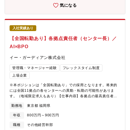
感」を圧倒的に引き上げる必要があります。蓄積されたビッグデ
気になる
ータをもとにLOWYA事業を次の次元へと進化させるべく、プロダ
クト開発を強力に推進してくれる部長候補を募集します。新しい
試みであり、失敗を恐れず、トライアンドエラーを繰り返しなが
ら、自走してほしいと考えております。【入社後にお任せしたい
入社実績あり
業務】まずは、社内のAIプロジェクトの一員として以下の業務を
推進いただき、当社のデータや業務フローへの理解を深めていた
【全国転勤あり】各拠点責任者（センター長）／
だきます。将来的には、AI活用を全社規模で推進する責任者とし
AI×BPO
て、組織マネジメントや全社的なAI戦略の立案・実行を主導いた
だくことを期待しています。・カスタマーサポート、商品企画、
イー・ガーディアン株式会社
マーケティングなど、社内のあらゆる部門の生産性を劇的に向上
させるAIツールの設計・開発・AIを活用した新たな顧客体験の検
管理職・マネージャー経験
フレックスタイム制度
証・開発・BigQuery上の膨大な数値データを、AI活用が可能な形
式に構造化上記テーマに限らず、生産性を劇的に向上させるご提
上場企業
案をお待ちしております。【本ポジションならではのやりが
※本ポジションは「全国転勤あり」での採用となります。将来的
い】・リアルな購買・行動データを扱うことができ、施策の効果
には全国11拠点の各センターへの異動・転勤の可能性がありま
が売上やユーザーレビューとしてダイレクトに返ってくる手応え
す。（地域限定求人もあり）【仕事内容】各拠点の最高責任者と
があります。・BigQueryを起点としたモダンなデータ基盤の上
して、KPI管理・採用・収益（P/L）管理などのセンターマネジメ
で、本格的なMLOpsの設計・運用スキルが身につきます。・提案
勤務地
東京都 福岡県
ント全般を統括しながら、以下の変革サイクルを主導していただ
が通りやすい環境であり、技術選定からビジネスインパクトの創
きます。【1】カスタマーサクセスへの変革（能動的な顧客提案）
出まで一気通貫で主導できます。【職場の雰囲気】・最新のAIツ
年収
800万円～900万円
営業活動に同行し、現場視点から顧客の潜在課題やニーズを特定
ールを即座に採用・検証できる環境です。・多様なバックグラウ
します。AIとヒトを組み合わせたプロセス改善やDXをプロアクテ
ンドを持つメンバーが集まり、新たな価値を共に創造していま
職種
その他経営幹部
ィブに提案し、顧客の事業成長（サクセス）を支援します。【2】
す。・オープンなコミュニケーションとサポート体制を大切にし