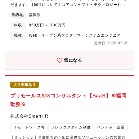
また、音楽に係る著作権管理団体向けのシステム開発も多数手掛
だきます。【同社について】コアコンセプト・テクノロジー社は
けており、音楽著作権業界にはなくてはならない存在となってい
東証グロース市場に上場している社員数約350名の企業です。
ます。■充実した研修制度／福利厚生、残業時間管理の徹底、有給
勤務地
福岡県
DX（デジタルトランスフォーメーション）支援や人材調達支援、
取得推進等により、腰を据えて働ける環境です。テレワーク率は
クラウドアプリケーションによる業務プロセス改善などを事業の
約50％です。（※状況により変動有）◆三菱総合研究所の総合シ
年収
850万円～1100万円
軸とし、毎年約30%の事業成長を継続しています。【採用背景】
ンクタンクとしての知見と、三菱総研ＤＣＳの多彩なITソリュー
事業拡大・成長に伴う増員【具体的な職務内容】現在の小規模体
職種
Web・オープン系プログラマ・システムエンジニア
ション・サービスによる実現力◆同社の事業戦略拠点としてゼロ
制から、今後の体制強化を見据えた同社の注力プロジェクトで
ベースでの九州支社立ち上げ◆経験を活かし裁量もって事業開発
更新日 2026.05.20
す。将来的には35名のチームを構築し、信頼を得ることで、プロ
が出来る◆総合職として東京水準での処遇◆リモート勤務も可能
ジェクトの拡大を目指します。■顧客との折衝や要件定義■システ
なため基本的に転勤はございません【募集背景】拠点立ち上げに
ム設計およびリプレイス提案■スクラムやアジャイル開発手法を活
気になる
伴う【組織構成】九州支社：５名（支社長・副支社長・社員２・
用したプロジェクト推進■AWS、Dockerなどのモダンな環境を活
人事）
用した開発管理現在は首都圏を中心とした組織構成ですが、中長
期的に福岡を中心とした組織拡大を目指しており、その中核とな
るプロジェクトとなります。【働き方/社風】■柔軟な働き方：フ
入社実績あり
ルフレックス、リモートワークを活用しながら、生産性にこだわ
って成果を出しやすい環境を整えております。出社しないといけ
プリセールス/DXコンサルタント【SaaS】※福岡
ない、決まった時間に仕事をしないといけない、会社の決定は絶
勤務※
対に従わないといけない、というルールを否定し、社員が望む人
生を実現するために働きやすい環境を目指し、年々改善しており
株式会社SmartHR
ます。■切磋琢磨が叶う環境：各ドメインに精通したエキスパート
職による勉強会や、技術書籍補助、各種セミナー参加費用補助等
リモートワーク可
フレックスタイム制度
ベンチャー企業
を利用しながら、是非望むキャリアの実現に向けて会社を利用し
てほしいと考えています。■評価制度：主観的な印象が入らないよ
【ミッション】事業拡大のために高度なソリューションの営業力