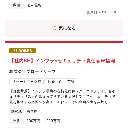
引先になりますが民間企業・医療機関・教育機関・行政など業種
ター）：部門全体のトップとして事業を牽引■経営幹部：全社の経
ティング要素の強いポジションです。・タイミー導入後の効果測
職種
法人営業
問わず全国で幅広く導入。継続率も97.4％と高い水準を誇る。
営戦略・事業戦略の策定へ参画
定と活用促進・クライアントからのフィードバックを基にしたサ
【CLOMOの強み】◎ブランド力：「国内13年連続シェアNo.1」
更新日 2026.07.01
ービス改善提案・課題設定/定量定性分析/仮説に基づいた各施策の
「日本初のiOS対応MDM」◎営業力：「大手販売パートナーによ
企画/方向性の検討・社内外の関連部門/パートナーと連携した新規
る広域販売網」「技術的知識の豊富な営業とコンサルタント」◎
施策の企画立案から方向性検討・マネジメント業務Lメンバーの指
気になる
サポート力：「10年以上のノウハウを積み重ねた社内のカスタマ
導・育成など1～2階層マネジメントL課題特定～戦略/戦術の施策
ーサクセスチーム」◎機能的優位性：「製品開発力」「世界で10
立案、運用【募集背景】株式会社タイミーは、「『はたらく』を
社のみのAndroidの認定取得」◎ユーザー体験：「ベンダーフリ
通じて人生の可能性を広げるインフラをつくる」というミッショ
ー」「高い操作性（UI）へのこだわり」【働き方について】◎在
ンのもと、スキマバイトアプリ「タイミー」を提供し、急速に成
宅と出社を組み合わせたハイブリッドワークが中心（出社頻度は
入社実績あり
長を遂げています。この成長を支えるため、クライアントの課題
週1～2回程度（開発部門は週2回））◎フルフレックスタイム制
解決を支援し、タイミーの活用を促進するカスタマーサクセス部
【社内SE】インフラ×セキュリティ責任者＠福岡
（1日8時間、6:00-22:00の時間帯で自由に勤務することができる
門のマネージャー候補を募集いたします。【魅力】・多様な業種
ので途中離席やお子様の送り迎えなどの中抜けも可能）◎テレワ
のクライアントと関わり、労働力不足の解消やDX推進など、社会
株式会社ブロードリーフ
ーク勤務の完備：モニター／イスの貸与や必要な備品の経費精算
的意義の高い課題解決に貢献できます・多様な課題に対して、施
が可能／在宅勤務手当による水道光熱費・通信費補助有／インタ
策を投入し改善の成果を残しやすいフェーズにある組織なので、
リモートワーク可
上場企業
英語
ーネット回線開設の初期費用補助◎育休産休取得率100％（男性育
様々なキャリアアップの機会があります・当社のビジョンは国内
休取得率50％以上）
人材領域に事業ドメインを閉じておらず、中期的には非人材領域
【募集背景】インフラ環境の老朽化に伴うクラウドシフト、セキ
やグローバルな事業に関与することが可能です【働き方】原則週5
ュリティリスクが高まってきている状況を受けてセキュリティ強
日出社
化を推進する必要性が高まっており、その企画推進を実施してい
ただく人材を募集しております。また、チームでは運用保守も実
勤務地
福岡県
施していますので、その管理や効率化も担って頂きたいと考えて
おります。単純な管理のみではなく、最新技術や会社のニーズを
年収
800万円～1200万円
くみ取った提案をすれば実行できる機会が得られますのでご自身