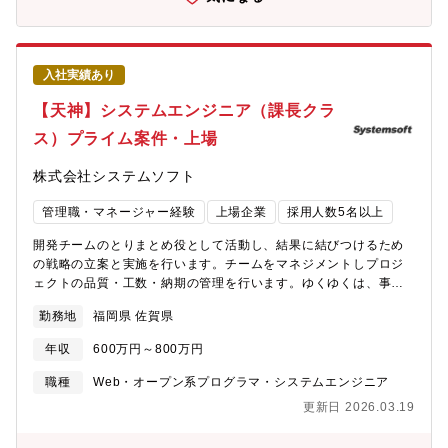
ールスが受注した案件を引き継ぎ、コンサルティングの実行■ 担
当クライアントの経営課題、人材課題のヒアリング■ 担当クライ
アントの課題を解決するための施策検討、資料作成、提案・集客
の最大効や人件費のシミュレーションなど・BIツール（Lookerな
入社実績あり
ど）を使用したデータ分析■ 受注候補案件の支援・求人の写真、
文面、職務設定などのコンサルティング■ 担当クライアントとの
【天神】システムエンジニア（課長クラ
中長期的リレーション構築を目的とした商談、コミュニケーショ
ス）プライム案件・上場
ン■ 継続利用のための定期的なコンタクト・大手クライアントの
管理担当として先方のキーパーソンとの折衝・自社課題の改善、
株式会社システムソフト
各種企画の商談・プレゼンテーションなどを実施・現場に出向
き、一次情報を入手し、BPRを実施【配属部署】SMB領域■ ター
管理職・マネージャー経験
上場企業
採用人数5名以上
ゲット企業：数億円～数百億円の企業のいずれかを担当■ 業界：
物流、飲食、小売、ホテル業界を中心とした企業群■ 主な業務■ 多
開発チームのとりまとめ役として活動し、結果に結びつけるため
店舗展開企業への導入推進■ 既存顧客における利用拡大（例：別
の戦略の立案と実施を行います。チームをマネジメントしプロジ
機能への導入）ENT領域■ ターゲット企業：数百億円～数兆円の
ェクトの品質・工数・納期の管理を行います。ゆくゆくは、事業
企業のいずれかを担当■ 業界：物流、飲食、小売、ホテル業界を
拡大に向けたシステムインテグレーターにおける管理職を担って
中心とした企業群■ 主な業務■ 多店舗展開企業への導入推進■ 既存
勤務地
福岡県 佐賀県
いただきます。社内の営業と連携し直接お客様へ受注獲得への推
顧客における利用拡大（例：別機能への導入）新規開拓領域■ タ
進役として活動し、結果に結びつけるための戦略の立案と実施を
ーゲット企業：数億円～数兆円の企業のいずれかを担当■ 業界：
年収
600万円～800万円
行います。チームをマネジメントしプロジェクトの品質・コス
介護業界を中心とした企業群（新規industry開拓の可能性もあ
ト・納期の管理を行います。自チームの事業計画達成のためのト
職種
Web・オープン系プログラマ・システムエンジニア
り）■ 主な業務■ 多店舗展開企業への導入推進■ 既存顧客における
ータルマネジメント及び部下の育成を行います。配属先は、ご経
利用拡大（例：別機能への導入）【やりがい・魅力】■ モノ（商
更新日 2026.03.19
験・ご希望・案件に応じ、プロジェクトを提案させていただきま
材）ありきではない提案を行うことで、コンサルティングセール
す。要件定義から設計・開発・テストまで全工程に携わることが
スとして重要な課題発見力・解決力が身に付きます。■ 既存顧客