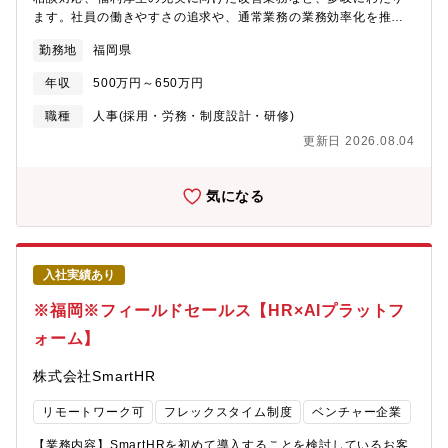
益142％増とコロナ渦で同社のITサービスは高い評価をされていま
ます。社員の働きやすさの追求や、通常業務の業務効率化を推進
す■フレキシブルな働き方＆キャリアフレックスタイム制度や、ず
いただきます。日々様々な業務に携わることができるので、ひと
勤務地
福岡県
らし勤務制度、時短勤務やテレワークなど、社員一人ひとりが自
つひとつの仕事が着実に自分の力になり、ご自身の成長につなげ
由度高く働けるフレキシブルなワーキングスタイルがあります
ることができます。▼具体的な業務内容※まずはお任せできる業
年収
500万円～650万円
務から従事していただきます。・入退社の手続き・勤怠管理・給
与計算・年末調整・年度更新業務・36協定の届け出対応業務・就
職種
人事(採用・労務・制度設計・研修)
業規則の改定・労務相談対応・統合報告書の対応・安全衛生委員
更新日 2026.08.04
会の運営
気になる
入社実績あり
※福岡※フィールドセールス【HR×AIプラットフ
ォーム】
株式会社SmartHR
リモートワーク可
フレックスタイム制度
ベンチャー企業
【業務内容】SmartHRを初めて導入することを検討しているお客