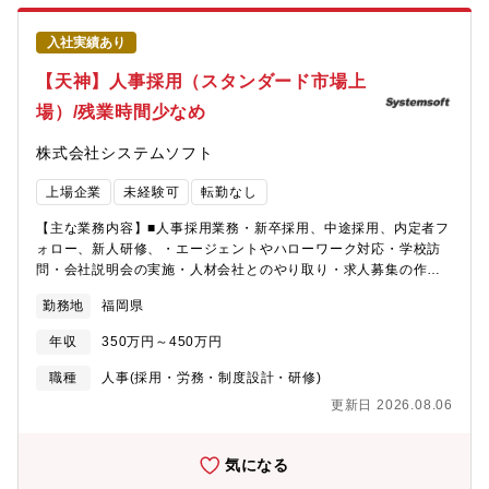
駆使した営業プロセスの改革・推進・新たなアライアンスの構
信による情報漏えいを防止する、メールセキュリティ分野でNo.1
築、ビジネスの共創、既存パートナーの深耕・戦略的なクロスセ
の導入実績。（市場シェア：64.6％）企業のメール環境を包括的
入社実績あり
ルの推進顧客の課題や業務プロセスを深く理解し、AIや営業ツー
に守る「トータルメールセキュリティ製品」です。・FINAL
ルを駆使して提案力向上に向けた業務の改革・推進をします。■メ
【天神】人事採用（スタンダード市場上
CODE：ファイルそのものに暗号をかけ、万が一ファイルが流出
ンバー育成と生産性の高い組織の仕組みづくり・数値/コンピテン
しても安全性を確保できるセキュリティ製品。・a-FILTER：端末
場）/残業時間少なめ
シー（行動特性）の両面からメンバー育成（目標設定／1on1等に
ログオンからクラウド利用までを統合管理できるクラウド認証基
よる期中管理／考課）・イネーブルメント組織と連携した教育プ
盤で、ID管理・多要素認証・シングルサインオンを一元化する製
株式会社システムソフト
ログラムの改善・年間数十名単位の採用活動【配属部署例】ラク
品です。お客様のニーズや課題に合わせて、柔軟かつ幅広い提案
スでは、同一企業内に「異なる事業フェーズの組織」が存在する
ができるのが当社営業の大きな強みです。取り扱うのは自社開発
上場企業
未経験可
転勤なし
ため、適性に合わせた事業への配属検討が可能です。▼楽楽精算
の信頼性・実績ともに高いセキュリティ製品となり、導入実績
（メガ事業フェーズ）売上200億円を超える主力事業です。東日本
No.1の製品を中心に多様な企業の課題解決をサポートできます。
【主な業務内容】■人事採用業務・新卒採用、中途採用、内定者フ
だけで200名規模の強固な組織を構築しています。・楽楽クラウド
■配属部署中部営業所は、他のデジタルアーツの組織と比べても特
ォロー、新人研修、・エージェントやハローワーク対応・学校訪
バックオフィス事業本部 楽楽精算事業統括部 営業統括部
に和やかな雰囲気が特徴で、子育て中の社員も多いです。技術サ
問・会社説明会の実施・人材会社とのやり取り・求人募集の作
インサイドセールス部（65名程度の組織） └インサイドセー
ポートを担当するプリセールスが在籍しており、スキルアップを
成、スカウト配信等・社員のフォロー【将来的には】ゆくゆく
ルス課（10名前後のメンバーマネジメントを想定） 東日本フ
勤務地
福岡県
希望する方に最適な環境です。
は、下記業務をお任せする可能性も高いです。■人事制度構築・運
ィールドセールス部（55名前後の組織） └フィールドセール
用、評価制度改定、教育研修企画、労務管理【募集背景】九州
ス課（10名前後のメンバーマネジメントを想定）・楽楽クラウド
年収
350万円～450万円
（福岡本社）における「採用強化」のため【組織体制】福岡 管理
事業本部 楽楽精算事業統括部 カスタマーサクセス統括部 東日
部 計6名【求める人物像】他の管理部門や上層部とのやり取り・
職種
人事(採用・労務・制度設計・研修)
本カスタマーサクセス部（100名前後の組織） └カスタマーサ
連携も多くありますのでチーム貢献意欲が高い方の方が活躍でき
クセス課（10名前後のメンバーマネジメントを想定）▼楽楽電子
更新日 2026.08.06
るかと思います。【魅力】企業の成長を採用面から支える、やり
保存（アーリーフェーズ）現在30名程度の少数精鋭組織であり、
がいの大きなポジションです。現場との距離が近く、経営や組織
これから拡大を目指すフェーズです。・楽楽クラウドバックオフ
戦略とリンクした採用企画に携われる点が魅力。SNSや自社メデ
気になる
ィス事業本部 楽楽電子保存事業統括課 └インサイドセールス
ィアなど、採用広報にも積極的に取り組みたいと考えており、ク
課（8名前後のマネジメントを想定） └フィールドセールス課