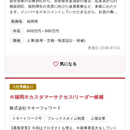
て、外観検査装置開発の基礎をしっかり身につけていただきま
会社全体の労務対応から、安全衛生委員会の運営、従業員からの
す。その後は、ご自身の志向や強みに合わせて、柔軟にキャリア
相談対応、福利厚生の充実に向けた改善業務など、多岐にわたり
を選択できます。・検査アルゴリズムや技術研究、商品開発の技
ます。メンバーをマネジメントしていただきながら、社員の働き
術スペシャリスト・カメラ・照明・センシング技術に特化した光
やすさの追求や、通常業務の業務効率化を推進いただきます。＜
勤務地
福岡県
学エンジニア・顧客提案や要件定義を担う技術営業エージェン
具体的には＞■メンバーマネジメント■会社全体の労務対応・入退
ト・そのままオールラウンダーとしてレベルアップし、後進育成
社の手続き・勤怠管理・給与計算・年末調整・社会保険手続き・
年収
600万円～800万円
を担う【入社後のフォロー】安心して技術を習得しながら、自分
就業規則の改定・労務相談対応・統合報告書の対応＜チームの雰
の強みや適性に合わせて成長できる環境です。・基本スキル習得
囲気＞従業員からどんなことでも気軽に相談しやすいグループを
職種
人事(採用・労務・制度設計・研修)
のカリキュラムを用意しており、未経験でも安心です・社内での
意識して仕事をしていますので、和やかな雰囲気で仕事をしてい
更新日 2026.07.01
開発・テストからスタートし、段階的に現場やお客様対応に携わ
ます。人数が少ない部署なので、情報の共有やチームワークを大
ってもらいます・経験豊富なベテランメンバーによるOJTで早期
切にしています。＜求める人物像＞◎受身にならず、主体的に自
に活躍頂けます・希望や適性に合わせて担当業務を調整し、無理
らの仕事を作り、取り組んでいける方◎コミュニケーション能力
気になる
なくステップアップできるよう配慮します。【配属部署につい
があり、周りと協調して業務を進めることができる方◎若いベン
て】デジタルエンジニアリング部 FA福岡開発グループ20年以上に
チャー企業で働くことを楽しみながら、自己成長に繋げられる方
わたり、電子部品メーカーなど日本の製造業に向けて外観検査装
◎社会の動き、法改正、他社の動向などの情報に常にアンテナを
置を自社開発・導入してきました。社内には、画像処理／光学／
立てられる方
入社実績あり
機械／制御／組立／現地立ち上げ、と幅広い専門家がおり、装置
づくりのすべてが社内で完結します。技術者同士が近く、困った
※福岡※カスタマーサクセス/リーダー候補
ときに相談できる環境と、若手の意見も製品に反映しやすい開発
文化が強みです。【部署で利用している言語】C++（Visual
株式会社マネーフォワード
C++）、Python【部署で利用している環境・ツール】画像処理・
光学・制御の3領域を横断するスキルを習得できる環境です。画像
リモートワーク可
フレックスタイム制度
上場企業
処理ライブラリ：VisualStudio、MIL・HALCONその他ツール：
SVN、ColipotPLC：三菱 / キーエンス / 横河オフライン装置テス
【募集背景】今回はプロダクトも増え、今後事業拡大をしていく