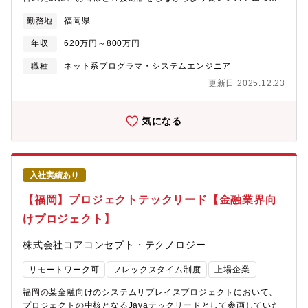
りを目指していただきます。【具体業務】音楽に係る著作権管理
九州支社立ち上げ◆経験を活かし裁量もって事業開発が出来る◆
勤務地
福岡県
団体のシステムや音楽出版社向け自社サービス、その他各種シス
総合職として東京水準での処遇◆リモート勤務も可能なため基本
テムのアプリケーション開発担当またはサブリーダーとして、大
的に転勤はございません【募集背景】拠点立ち上げに伴う【組織
年収
620万円～800万円
小さまざまな案件の設計・開発作業および保守作業を担当いただ
構成】九州支社：５名（支社長・副支社長・社員２・人事 ※４
きます。【入社直後】・入社直後は当社のプロジェクトの進め方
月には7名に増員予定）
職種
ネット系プログラマ・システムエンジニア
や開発標準を理解いただきます。・業務システムの把握を目的と
更新日 2025.12.23
して、メンテナンス案件や保守作業も担当いただきます。・参画
プロジェクトの状況とご本人の意向を踏まえた案件へのアサイン
します。【将来】・音楽に関わる著作権団体の次期システム構築
気になる
や、音楽出版社に向けた自社クラウドサービスの新機能構築の案
件等に参画していただきます。・業務の基礎検討からシステム構
築・保守運用まで、様々なフェーズを経験していただきます。・
５年後に実現したいキャリアパスをイメージし、３年後や当年で
入社実績あり
何を達成すべきかを考えていただきます。 達成に必要なスキル
アップや案件へのアプローチについて年２回の面談実施を通じて
【福岡】プロジェクトテックリード【金融業界向
自己実現を達成してもらいます。【勤務地が本社以外の場合】従
けプロジェクト】
事していただく案件の状況に応じて、数か月～半年程度の本社で
のOJT、月に数回の本社出張の可能性があります。【ポジション
株式会社コアコンセプト・テクノロジー
の魅力】■プライムベンダーとして、お客様と直接相対して会話を
しながら案件を推進できます。■あらゆる規模の案件があるため、
リモートワーク可
フレックスタイム制度
上場企業
アプリケーション開発のスキルアップはもとより、今後PM、PLを
目指す方も安心してステップアップを目指すことができます。■音
福岡の某金融向けのシステムリプレイスプロジェクトにおいて、
楽出版社向け自社サービスはマーケットシェアの高い事業です。
プロジェクトの中核となるJavaテックリードとして参画していた