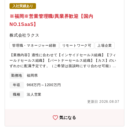
売代理店などのパートナー企業と連携し、長期的な信頼関係を築
入社実績あり
くことが中心となります。具体的には以下のような活動を行いま
す：・パートナー向けの製品説明や技術勉強会の実施・新製品や
※福岡※営業管理職/異業界歓迎【国内
既存製品のクロスセル・アップセルを目的としたセミナーの企
NO.1SaaS】
画・運営・必要に応じて、販売代理店と共にエンドユーザーへの
商談に同行し、製品の説明・提案■セールスキャンペーンの推進パ
株式会社ラクス
ートナー企業の販売活動を支援するセールスキャンペーンの実行
を担当します。マーケティング部門や開発部門と連携し、製品や
管理職・マネージャー経験
リモートワーク可
上場企業
市場動向に基づいた施策を行います。・キャンペーンの企画・推
進・実施後の効果測定や改善提案◇ポジションの特徴、魅力・営
【業務内容】適性に合わせて【インサイドセールス組織】【フィ
業活動に専念できる環境技術的な詳細説明や導入後のフォローに
ールドセールス組織】【パートナーセールス組織】【カス】のい
ついては選任の技術部門が担当するため、営業活動に集中できる
ずれかに配属予定です。（ご希望は面談時にすり合わせ可能）な
体制が整っています。?官公庁や大手企業との取引実績多数社会的
お、全ポジションに共通して「個人数字」を持つわけではありま
な意義の高いセキュリティ製品を扱い、日本の情報インフラを支
勤務地
福岡県
せん。あくまで組織成果の最大化のために、時には一次情報であ
えるやりがいを感じられるポジションです。■取扱製品純国産のデ
る「顧客解像度」を高める活動を大切にしています。事業計画達
ジタルアーツ製品（一覧）は、いずれも市場のニーズが高いセキ
年収
968万円～1200万円
成に向けた戦術の立案・実行、KPI設定・管理を行うことを前提と
ュリティ製品です。豊富な導入事例・高いシェアに裏打ちされた
しつつ、場合によっては柔軟にメンバーの商談に同行し、現場の
職種
法人営業
強い製品力が備わっています。製品のスペックやアップデート情
リアルを把握した上で業務改革・推進を行うフットワークの軽さ
報、セキュリティのトレンドなど、社内から得られる情報を積極
更新日 2026.08.07
が求められます。【具体的な仕事内容】■新たな営業の勝ち筋の模
的に共有し、日々の業務に活用してください。◇ご担当いただく
索／戦略を踏まえた戦術の立案・実行・市場におけるポジショニ
主な製品・i-FILTER：導入実績No.1のWebフィルタリング製品。
ングや競合の動きを踏まえたベースとなる営業戦術の立案・組織
気になる
（市場シェア：55.5％）外部からのサイバー攻撃と、内部からの
成果の最大化に向けた重要・大型案件への営業同行・クロージン
情報漏えいを同時に防止。多くの法人・公共機関に支持されてお
グ支援・顧客のリアルな状況を把握しながら、AIや営業ツールを
り高い信頼性を誇ります。・m-FILTER：標的型攻撃メールや誤送