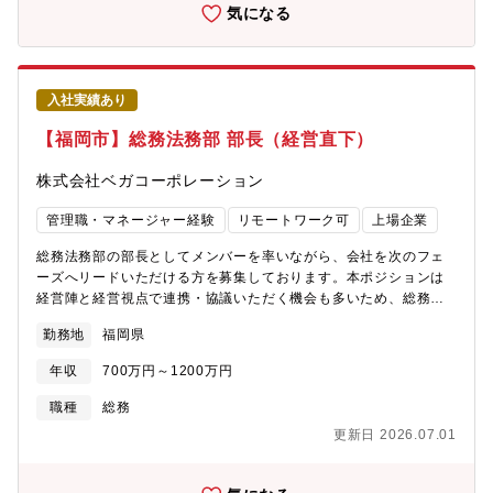
すので、努力が評価に繋がり、自己成長を実感できます。
気になる
入社実績あり
【福岡市】総務法務部 部長（経営直下）
株式会社ベガコーポレーション
管理職・マネージャー経験
リモートワーク可
上場企業
総務法務部の部長としてメンバーを率いながら、会社を次のフェ
ーズへリードいただける方を募集しております。本ポジションは
経営陣と経営視点で連携・協議いただく機会も多いため、総務法
務という部署の枠に捉われることなく、各バリューチェンの業務
勤務地
福岡県
フローや組織改定など、各部署と連携しながら、収益・経常利益
の引き上げへのアクションも一緒に推進いただきます。【具体的
年収
700万円～1200万円
には】・総務法務部のメンバーマネジメント・法務相談や総務関
連業務（ファシリティ/オフィス管理/資産・備品管理/BCP関連）
職種
総務
※候補者の方のご経験によって決定・経営方針に関する役員との
更新日 2026.07.01
議論・株主総会、取締役会の取り仕切り【募集背景】取締役が現
ポジションを兼務している状況なので、役割分担の明確化のため
の募集【組織体制】総務法務部の中に総務グループと法務グルー