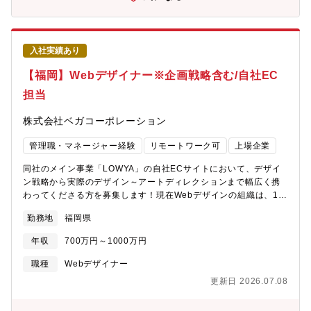
Batch〇主な使用ツール Slack / Backlog / G Suite / GitHub /
部監査や法務といった管理部門と連携）■組織マネジメント【募集
NewRelic
背景】同社では、家具・インテリア領域におけるD2Cモデルを軸
に、商品開発から販売、カスタマーサポートまでを一気通貫で自
社運営しています。その中核を担う商品開発プロセスにおいて、
入社実績あり
組織や従来のやり方にとらわれた非効率なオペレーションが課題
となっており、抜本的な見直しが必要なフェーズを迎えていま
【福岡】Webデザイナー※企画戦略含む/自社EC
す。現在は、各部門の枠組みに沿って業務が進められているた
担当
め、情報や責任範囲が分断され、無駄な工数・タイムロスが発生
しています。業務効率やスピードを重視するEC業界においては致
株式会社ベガコーポレーション
命的なボトルネックであり、事業成長に直結するプロセス変革が
急務です。そのため今回、事業推進部を母体として、商品開発領
管理職・マネージャー経験
リモートワーク可
上場企業
域を中心に社内のオペレーション全体をゼロベースで再構築する
人材を募集いたします。理想は、現状にとらわれず俯瞰的にプロ
同社のメイン事業「LOWYA」の自社ECサイトにおいて、デザイ
セスを再設計し、業務改革をリードできる方ですが、現場で手を
ン戦略から実際のデザイン～アートディレクションまで幅広く携
動かしながら改善提案を積み重ねてきた実務経験者も歓迎しま
わってくださる方を募集します！現在Webデザインの組織は、15
す。社内コンサルのような立ち位置で、課題の可視化から改善施
名ほど在籍しています。＜具体的には＞・デザイン戦略、企画・
策の立案・実行までを一貫して担っていただきたいと考えていま
勤務地
福岡県
キャンペーンLP、タイアップLP制作・コンテンツ作成・サイト
す。現在、Slackやスプレッドシートを中心としたアナログな運用
TOP制作・カテゴリ及び商品ページ制作・フォーム及び商品ペー
が業務の主流であり、本来であれば業務システム化すべき領域も
年収
700万円～1000万円
ジ制作・アプリ画像制作業【本ポジションのやりがい】企業風土
多く残されています。今後は、業務効率だけでなく属人性の排除
としてスピード感を重視していますので、ご自身の適正な判断に
職種
Webデザイナー
や再現性のある仕組み化を進めていくことで、組織の強化と成長
基づいて、会社を動かすことができます。これまで培ってきた経
を目指します。
更新日 2026.07.08
験を存分に生かしていただくことができる環境です。ベンチャー
ならではの裁量の高さにより、様々な案件に携わることが出来ま