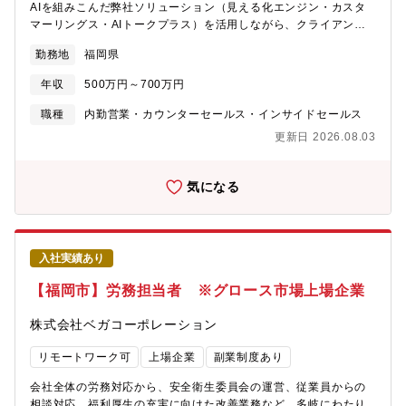
ビジネスを前に進められるやりがいがあります。【働き方に関し
AIを組みこんだ弊社ソリューション（見える化エンジン・カスタ
て】■最大3割在宅勤務(テレワーク)が可能。■九州支社に150名程
マーリングス・AIトークプラス）を活用しながら、クライアント
度のスタッフがおり、年次問わず、主要顧客向けの最前線で活躍
のCS領域全体に踏み込んだコンサルティング支援をご担当いただ
勤務地
福岡県
中■オンラインで商談を行うお客様も多く、遠隔地への出張もあわ
きます。ツールの活用支援にとどまらず、VOCデータの分析・顧
せて生産性の高い業務をこなせる環境を用意しています。■立ち座
客インサイトの抽出・CX戦略の立案まで、クライアントの課題に
年収
500万円～700万円
席/ファミレス席/休養室などがあり、様々な座席をフリーアドレス
応じて幅広く関与するポジションです。生成AIを活用した業務改
で利用しています。【企業の魅力】■自社インフラ基盤×100種類
善・価値創出に関心をお持ちの方も、ぜひご応募ください。■業務
職種
内勤営業・カウンターセールス・インサイドセールス
を超える自社サービス日本で初めてインターネットサービスを展
内容◆ CS領域コンサルティング 顧客満足度・LTV向上、CX改善
更新日 2026.08.03
開した同社は、国内最大規模のネットワーク基盤を独自構築して
に向けた現状分析・課題特定・施策提案。他社事例を交えた実践
おり、自社の基盤に幅広い自社サービスを展開しております。そ
的なアドバイザリー支援。◆ VOC活用・顧客インサイト分析支援
のため、専門性も身に着けながら、同時にインフラからアプリ領
データを活用した顧客の声の可視化・分析。クライアントの意思
気になる
域まで幅広い知見を身に着けられる環境です■15,000社を超える
決定・施策立案に貢献する有償コンサルティング。◆ プロジェク
取引実績。数億以上の大規模案件に特化プライム案件比率は100％
トマネジメント 特定テーマにおける支援プロジェクトの推進。要
で、各業界のトップ10企業に対する浸透率は80%を超えておりま
件整理から関係者調整・進行管理まで主導。◆ カスタマーサクセ
す。そのため、日本を代表する企業の大規模案件に携わることが
ス伴走支援 定期打合せを通じた活用状況のモニタリング・改善提
入社実績あり
可能です。■やりがいの大きさ/顧客への貢献性の高さ独立系、か
案。クライアントが自走できる状態を目指した継続支援。◆ 問い
つマルチベンダである同社は、自社サービスだけでなく他社製品
合わせ対応・ナレッジ蓄積 メール・電話等での操作説明・サポー
【福岡市】労務担当者 ※グロース市場上場企業
やサービスも組み合わせて最適な解決案を提示し顧客のビジネス
ト。対応事例をナレッジ化し、チーム全体の支援品質向上に貢
を前に進められるやりがいがあります。■最先端技術を独自に展開
献。
株式会社ベガコーポレーション
クラウド・AI・IoT・モバイルといった最先端のIT技術を自社で展
開しており、新技術やトレンドの技術を身に着けたい、自身で生
リモートワーク可
上場企業
副業制度あり
み出したいという方にはおススメの環境です■経営基盤が極めて安
定単発売上のみに依存せず、事業拡大と共にストック売上（継続
会社全体の労務対応から、安全衛生委員会の運営、従業員からの
的なサービス提供）の比率が8割以上あります。また、昨対で純利
相談対応、福利厚生の充実に向けた改善業務など、多岐にわたり