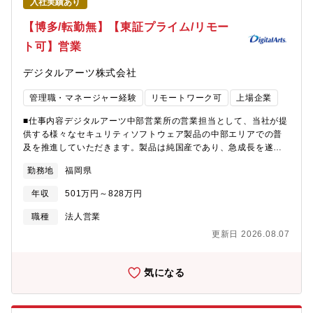
入社実績あり
【博多/転勤無】【東証プライム/リモー
ト可】営業
デジタルアーツ株式会社
管理職・マネージャー経験
リモートワーク可
上場企業
■仕事内容デジタルアーツ中部営業所の営業担当として、当社が提
供する様々なセキュリティソフトウェア製品の中部エリアでの普
及を推進していただきます。製品は純国産であり、急成長を遂げ
ているセキュリティ市場の中でも特に高い需要と市場シェアを誇
勤務地
福岡県
っています。顧客は、中部エリアの全ての民間企業や公共団体、
文教団体です。広範で競争力のあるフィールドで、積極的にチャ
年収
501万円～828万円
レンジし、活発に活躍いただけることを期待しています。■業務詳
細弊社は、国産初のWebフィルタリングソフトウェアベンダーと
職種
法人営業
して、30年以上にわたり日本社会の情報セキュリティを支えてき
更新日 2026.08.07
ました。2025年下期には、ゼロトラストセキュリティの実現に向
けた新製品「Z-FILTER」をリリースしました。さらなる事業拡大
に向け、製品の提案活動を担っていただく営業メンバーを募集し
気になる
ます。あなたの営業力で日本企業や官公庁に革新的なセキュリテ
ィを届け、プロダクトの価値を広めていくことがミッションで
す。◇主な業務内容1. パートナー企業との関係構築・販売支援販