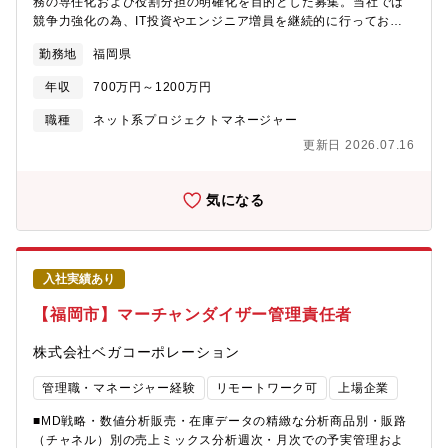
向けた業務改善提案を行います。通常事例（２）顧客企業内で製
務の専任化および役割分担の明確化を目的とした募集。当社では
品担当者が異動や退職により交代した際、新任担当者向けに改め
競争力強化の為、IT投資やエンジニア増員を継続的に行っており
て弊社製品のご紹介を行いスムーズに業務を引き継げるようサポ
ます。チームを率いるエンジニアリングマネージャーとして、ピ
勤務地
福岡県
ートを行います。例えば、ご契約中製品の特徴や、よく利用され
ープルマネジメント、チームビルディング、他部署とのコミュニ
る機能の操作方法・便利機能などを改めてご紹介するなど、必要
ケーション等の中心的な役割を担っていただきたいと考えていま
年収
700万円～1200万円
に応じてミーティングを実施し、担当者交代による運用停滞を防
す。自社ECを継続的に成長させるために、ビジネスサイドとの調
ぎます。【ポジションの魅力】■SaaSビジネスを支える上で最も
整や、サービス改善の開発推進、ネイティブアプリの開発、技術
職種
ネット系プロジェクトマネージャー
重要な業種の一つとして注目を浴びつつも、まだ確立されていな
負債の返却といった様々なテーマを同時並行的に進めることが重
更新日 2026.07.16
い「カスタマーサクセス」という仕事を、共に作り上げるところ
要になってきています。その中で、チーム編成を調整しながら、
から関われること■顧客自身だけでは気付くことが難しい業務の最
メンバーに流動性を持たせ、スキルアップとキャリアアップを同
適解を、コンサルティングスキルを活かして提案し、顧客をサク
時に成し遂げるのが課題となってきています。■経営メンバー、デ
気になる
セスした状態へ案内できること■開発やセールス、カスタマーサポ
ィレクターとのコミュニケーション・エンジニアチームのキャリ
ートといった様々なポジションの方々に対し、顧客の過去事例を
アマネジメント、ピープルマネジメント■プロダクト改善や開発速
もとにアドバイスをしたり要望を出したりしながら、一緒にビジ
度向上のためのDevOps等の推進とチームビルディング■ビジネス
ネスを作り上げることができること■これまでの実務経験を活かし
部門に対する、テクノロジーやデータを活用した改善提案と実行■
入社実績あり
てバックオフィスからビジネスサイドにキャリアチェンジができ
その他、チームの目標達成に必要な全ての業務【組織体制】シス
ること■何より、業務課題を抱えたお客様に伴走し、自社製品の価
テム統括部の中に基盤システム部/LOWYAシステム部（※本ポジ
【福岡市】マーチャンダイザー管理責任者
値を最大限に提供することで具体的に業務改善ができたという喜
ション在籍）にて分かれており、システム統括部全員で20名を超
びの声を直接頂くことができること
える組織です。
株式会社ベガコーポレーション
管理職・マネージャー経験
リモートワーク可
上場企業
■MD戦略・数値分析販売・在庫データの精緻な分析商品別・販路
（チャネル）別の売上ミックス分析週次・月次での予実管理およ