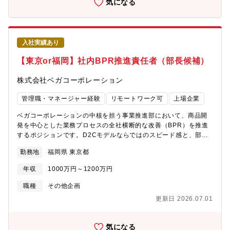
気になる
鉄エム・テック株式会社株式会社広島銀行株式会社福岡銀行福岡
ステム部（※本ポジション在籍）/LOWYAシステム部にて分かれ
国際空港株式会社学校法人福岡大学株式会社ふくや株式会社富士
ており、システム統括部全員で20名を超える組織です。＜募集背
通マーケティング 丸栄産業株式会社三菱電機インフォメーション
景＞部署の統括部長が本ポジションも兼務しており、業務の専任
ネットワーク株式会社三菱メカトロニクスソフトウェア株式会社
化および役割分担の明確化を目的とした募集。また同社は、
入社実績あり
LOWYA事業の基盤となる各システムの強化に取り組んでおり、バ
リューチェーンの中で、バックオフィスやサプライチェーン系を
【東京or福岡】社内BPR推進責任者（部長候補）
メインに広い領域をサポートしております。現在、自社ECの成長
に向けたシステム化・システム改善が常時進行しており、実行テ
株式会社ベガコーポレーション
ーマのQCDを担保し、企画から提供までを高速化することが課題
となっているため、プロダクト・システムの開発/サポートチーム
管理職・マネージャー経験
リモートワーク可
上場企業
をマネジメント・リードしていただける方の採用が急務となって
おります。＜期待すること＞同社の理念「ECの可能性を無限大
ベガコーポレーションの中核を担う事業推進部において、商品開
に」や、経営戦略や全体構造を把握しつつ、エンジニアを適切に
発を中心とした業務プロセスの全社横断的な改善（BPR）を推進
牽引し、チームを活性化していく働きを期待いたします。＜利用
するポジションです。D2Cモデルならではのスピード感と、部門
技術＞ 以下はマネジメント・リード頂くシステムやプロダクトの
横断の連携が求められる環境において、業務プロセスの最適化と
勤務地
福岡県 東京都
環境となります。〇基幹系システム ┗JavaScript、独自フレー
継続的改善を通じて、事業計画達成を支える役割を担っていただ
ムワーク、PLSQL、ORACLE〇ビジネスソリューション(支援系)
きます。既存の延長線上の単なる改善提案ではなく、経営課題を
年収
1000万円～1200万円
システム ┗フロントエンド Vue.js、React、Next.js、
解決するためのあるべき姿を描き、データに裏付けされた仮説立
TypeScript、Jest、AWS CloudFront ┗バックエンド Ruby
案を提案し、改革リーダーとして実行フェーズまでの推進リード
職種
その他企画
on Rails、Spring Boot、NestJS、Ruby、Java、Typescript、
していただくことを大いに期待しています。■商品開発業務におけ
更新日 2026.07.01
RSpec、Jest、ExUnit Docker、AWS Fargate、 AWS ECS
るプロセス改善の企画■部門横断的なヒアリングと課題抽出・要件
〇共通 GraphQL、Github、Github Actions、NewRelic〇
整理■プロジェクトの設計・マネジメント■改善策のドキュメント
AWS ECS / ECR / EKS / Fargate / Lambda / CloudFront /
化と社内展開■企画・立案した業務フローの実行（必要に応じて内
気になる