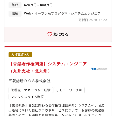
応じて上記業務の補佐からご担当頂きます【勤務地が本社以外の
す。市場価値を上げたいと思っている方は是非ご応募ください。■
年収
620万円～800万円
場合】従事していただく案件の状況に応じて、数か月～半年程度
働き方・残業平均は20時間・離職率5％以下・基本的には出社 ※
の本社でのOJT、月に数回の本社出張の可能性があります。【入
家庭状況などでやむを得ない場合は申請による許可制で在宅勤務
職種
Web・オープン系プログラマ・システムエンジニア
社後】・入社直後は当社のプロジェクトの進め方や開発標準を理
が可能になります。
更新日 2025.12.23
解いただきます。・１ヶ月程度スキルを確認しながら案件を検討
し配属しますので、安心して就業できる環境です。【将来】・医
療・介護・福祉分野や社会インフラ・防災・環境分野など政策推
気になる
進に関する業務を担当いただきます。・業務の基礎検討からシス
テム構築・保守運用まで、様々なフェーズを経験していただきま
す。・５年後に実現したいキャリアパスをイメージし、３年後や
当年で何を達成すべきかを考えていただきます。達成に必要なス
入社実績あり
キルアップや案件へのアプローチについて年２回の面談実施を通
じて自己実現を達成してもらいます。※勤務地が本社以外の場合
【音楽著作権関連】システムエンジニア
※従事していただく案件の状況に応じて、数か月～半年程度の本
（九州支社・北九州）
社でのOJT、月に数回の本社出張の可能性があります。【ポジシ
ョンの魅力】◆政策に関わる業務が多く、日々ニュースと日常の
三菱総研ＤＣＳ株式会社
業務がリンクする瞬間を体感できます。またローコード、デジタ
ルツイン、生成AIなど最新技術に触れられる環境です。◆三菱総
管理職・マネージャー経験
リモートワーク可
合研究所と連携をし、顧客の直請け案件を最上流から最下流まで
一気通貫で担うことができ、顧客の生の声をききながら案件を推
フレックスタイム制度
進できます。◆手触り感のあるコンサルティング経験を積んでい
【業務概要】音楽に関わる著作権管理団体向けシステムや、音楽
きたい方におすすめです。◆三菱総合研究所の総合シンクタンク
出版社に向けた自社クラウドサービスについて、お客様の業務改
としての知見と、三菱総研ＤＣＳの多彩なITソリューション・サ
善のために、お客様と直接対話をしながらより良いシステムづく
ービスによる実現力◆同社の事業戦略拠点としてゼロベースでの