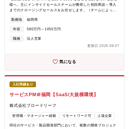
様へ、主にインサイドセールスチームが獲得した初回商談～導入
までのクロージングセールスをお任せします。（チームによって
は商談獲得から担っていただくこともあります。）※配属先につ
勤務地
福岡県
いて：配属先の事業本部については、以下3つの部門の中からご経
歴・経験、適性に応じて決定いたします。グロース事業本部：従
年収
580万円～1050万円
業員数200名以下の企業を担当東京/大阪/名古屋/広島/福岡（勤務
地）で募集を行っていますコマーシャル事業本部：従業員数201～
職種
法人営業
500名の企業を担当東京/大阪/名古屋/広島/福岡（勤務地）で募集
更新日 2026.08.07
を行っていますミディアム・エンタープライズ事業本部：従業員
数501～2,000名の企業を担当東京/大阪（勤務地）で募集を行っ
ていますSmartHRはこれまで、労務管理を主軸にバックオフィス
気になる
の業務効率化や、タレントマネジメントの推進による生産性向上
を支援してきました。次のステップとして、昨今課題として議論
が続く労働供給の不足や、DXの加速（レガシーシステムからの移
行ニーズ）、AIの進化などの外部環境を背景に、「クラウドを基
入社実績あり
盤に最新技術を活用した新たな効率化」と「データに基づいた科
学的な人的資本経営を支援する分析環境」を両立させた「人的資
サービスPM＠福岡【SaaS/大規模環境】
本経営プラットフォーム」の実現を目指します。これまではSaaS
事業に注力してきましたが、人的資本経営プラットフォームの実
株式会社ブロードリーフ
現して"well-woriking"な社会を作っていくために、SaaS以外の事
業にも進出していきます。M&Aや協業も加速させていく予定なの
管理職・マネージャー経験
リモートワーク可
上場企業
で、セールスとして経験できる役割やキャリアの選択肢が今後さ
らに増えていくはずです。私たちの提供しているプロダクトやサ
同社のサービス・製品開発部門において、複数の開発プロジェク