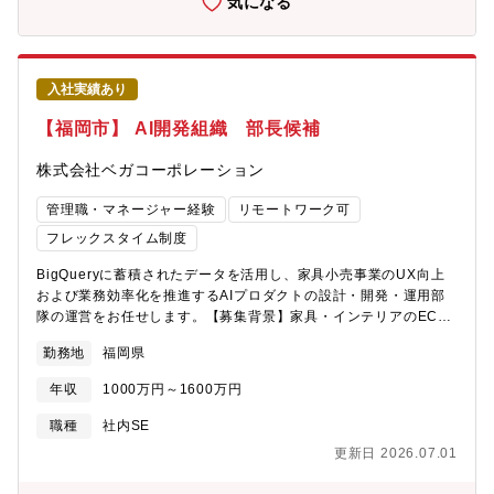
気になる
プの2グループがあり、それぞれ3名ずつ在籍しています。
入社実績あり
【福岡市】 AI開発組織 部長候補
株式会社ベガコーポレーション
管理職・マネージャー経験
リモートワーク可
フレックスタイム制度
BigQueryに蓄積されたデータを活用し、家具小売事業のUX向上
および業務効率化を推進するAIプロダクトの設計・開発・運用部
隊の運営をお任せします。【募集背景】家具・インテリアのEC・
OMOブランドとして急成長を続ける「LOWYA」を運営しており
勤務地
福岡県
ます。現在、私たちの基盤には、200万人を超えるユーザーによる
Webサイトやアプリでの行動ログ、購買データ、さらには実店舗
年収
1000万円～1600万円
のデータや商品画像など、膨大なデータが日々蓄積されていま
す。しかし、これらのデータをプロダクトの進化やUXの向上に結
職種
社内SE
びつけるための体制が、まだ十分に追いついていません。これか
更新日 2026.07.01
らLOWYAがさらに市場をリードし、次のステージへと進化するた
めには、データ分析からAIモデルの実装・検証までの「スピード