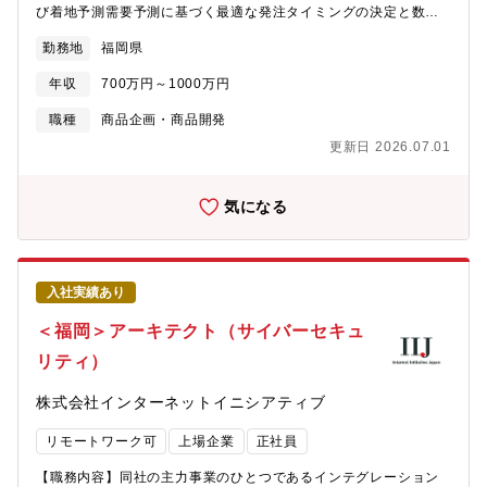
び着地予測需要予測に基づく最適な発注タイミングの決定と数量
のディレクション欠品防止と在庫回転率の最大化に向けたアクシ
勤務地
福岡県
ョンプランの策定商品化に向けた各種データ・材料の収集および
精査■組織構築・プロセス改善現在、広範囲に分散している役割を
年収
700万円～1000万円
整理し、効率的なMD組織の仕組みづくり商品開発から販売現場ま
での商流を深く理解し、スムーズな商品投下フローの確立■社内コ
職種
商品企画・商品開発
ミュニケーション部門間連携のリード商品開発、営業、物流など
更新日 2026.07.01
各現場の状況を把握し、数値に基づいた建設的な調整・合意形成
現場感（店舗や商品特性）と数値の乖離を埋めるためのコミュニ
ケーション＜募集背景＞同社はEC事業の成長戦略として「プロダ
気になる
クト」×「チャネル」×「エンゲージメント」の３つを強化ポイン
トに掲げています。本ポジションは、３つのうちの1つ「プロダク
ト」に該当するポジションとなります。現状、各商品のMD担当者
はいるものの、家具の全カテゴリを統括・管理するポジションが
入社実績あり
不在のため、商品ジャンルによって開発スピードやラインナップ
に差が出ております。そこでMD全体を数値の面から分析して、適
＜福岡＞アーキテクト（サイバーセキュ
切な方針を策定いただく方をお迎えしたいと思っています。
リティ）
株式会社インターネットイニシアティブ
リモートワーク可
上場企業
正社員
【職務内容】同社の主力事業のひとつであるインテグレーション