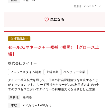
職種
広報・IR
（AR部））は現在、新ビジョン「労働集約型からの脱却と、AI時
料・中期経営計画の作成および英語翻訳 ・適時開示・法定開示
代の価値創造パートナーへの進化（AR next vision）」を掲げ、
更新日 2026.07.17
資料の作成 など▼組織構成経営企画室室長、以下2名の少数精鋭
BPOの新基準を創るフェーズにあります。これまでの「業務を代
部隊です。今回はIRを中心としてご経験や興味のある分野で経営
行する」組織から、顧客にDXをプロアクティブに提案し、「バリ
企画の幅広い業務に携わっていただく予定です。▼本ポジション
気になる
ューアップ」を実現する組織へと進化させるため、センター運営
の魅力・経営陣と近い距離で連携しながら、IR戦略の企画から実
のプロフェッショナルであり、変革を推進するセンター長を全国
行まで一貫して携わることができます。経営方針や事業戦略を資
エリアで募集します。【勤務地について】※※※ご応募の際は、
本市場へ適切に発信し、投資家との対話を通じて企業価値向上に
ご希望のエリアをご教示ください。※※※■東北エリア（仙台セン
取り組めることが、このポジションの魅力です。・2020年に東証
ター・仙台泉センター・郡山センター）■関東エリア（東京センタ
入社実績あり
グロース市場へ上場し、ソフトウェア事業を中核に事業拡大を進
ー・立川センター・新宿サテライト）■関西・中国エリア（大阪セ
めています。既存事業の成長に加え、新たな事業領域への展開に
セールス/マネージャー候補（福岡）【グロース上
ンター・大阪GAMELABO・広島センター）■九州エリア（博多セ
も取り組んでおり、企業の成長を支えるさまざまな業務に携わる
ンター・宮崎センター・熊本センター）【本ポジションで得られ
場】
ことができます。また、福岡・東京の勤務地選択が可能で、在宅
る経験】【1】BPO業界の構造変革をリードする経験「AI時代の
勤務手当の支給など、一人ひとりが能力を発揮しやすい柔軟な働
BPOはどうあるべきか」という問いに対し、自ら答えを出し、組
株式会社タイミー
き方を推進しています。【同社について】◎福岡と東京に本社、
織を動かす醍醐味があります。【2】経営直結の大きな裁量各エリ
大阪、札幌、仙台、名古屋、広島に営業機能を中心にオフィスを
アの最高責任者として、独自の地域特性を活かしたセンター運営
フレックスタイム制度
上場企業
ベンチャー企業
構える、約140名の社員で構成のグロース市場上場のSaaS企業◎
や組織創りに携わることができます。【3】最先端AI/DX × オペレ
同社は働き方や組織の生産性に課題を抱えている組織（法人）向
ーションの知見AI/DXのプロフェッショナルであるAI戦略統括部と
タイミー導入拡大を通して、日本の社会課題解決を実現すること
けにクラウドやモバイルの技術を駆使したソリューション
共に、次世代のオペレーション体制を構築するスキルが身につき
がミッションです。 リード獲得からサービスの利用拡大までの全
（MDM）を提供をしMDM市場13年連続シェアTOPを誇る成長企
ます。【将来のキャリアパス】各センターでの実績や変革への貢
てのプロセスにおいてタイミーの利用最大化を目的とした営業活
業！◎主力製品である［CLOMO］は企業や学校などの法人がスマ
献度、意欲次第で、以下のようなステップアップが可能です。年
動を行なっていただきます。クライアントとの中長期的な関係構
ートフォンやタブレットPCなどを安全に利用するためのセキュリ
勤務地
福岡県
功序列ではなく、意思と成果を出した人材が正当に評価され、早
築、商談機会の創出、アカウントプラン（個社に対する営業戦
ティ【働き方の番人】として必須のインフラであり、顧客数8,000
期に重要なポジションへ登用される文化です。■統括センター長：
略）の設計など、業務内容は多岐に渡ります。 クライアントごと
社超。◎具体的なお客様先は従業員500名を超える大企業が主な取
年収
750万円～1200万円
複数拠点を束ね、エリア全体の戦略・P/Lを統括■部長（ディレク
に異なる課題に向き合いながら、解決のために伴走するコンサル