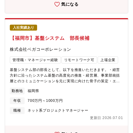
でき、新しい技術にも携わることができます。案件によっては、
気になる
へのコンサルティング業務が大きなウエイトを占めるため、売っ
在宅勤務・客先常駐・自社内勤務の比率は変わりますので、お気
て終わりではなく長期で伴走する力が身に付きます。■ 組織拡大
軽にご相談ください。また、応募に迷われた方は「カジュアル面
に伴い、チームリーダーやマネージャーのポジションも増えてお
談」も可能です。（自社内勤務率60％・在宅率20％・常駐率
り、年齢・年次問わず早期にキャリアアップのチャンスがありま
20％ ※2023年10月時点）【案件例】■ECサイト開発■スマホア
す。■ 日本の医療をアップデートする革新的なサービスを提供し
入社実績あり
プリ開発■空調機器向け組み込み開発（組込み）■パッケージ開発
ており、社会貢献度の高いポジションです。■ 平均残業時間は20-
支援■金融向けシステム開発支援■RPA開発支援■電力システム開
【福岡市】基盤システム 部長候補
30時間/月ほど、フレックス勤務も柔軟に利用可能です。お子様を
発支援■生産管理システム開発支援■新規事業（組込事業）※立ち
持つ社員も多く、働き方への配慮をしています。
上げフェーズです【こんな方が、システムソフトに惹かれて、中
株式会社ベガコーポレーション
途入社しています！】■福岡で長期就業したい：同社は転勤なし※
地元サッカーチームのアビスパ福岡の筆頭株主でもあります■キャ
管理職・マネージャー経験
リモートワーク可
上場企業
リアプランの幅を広げたい：ご志向等ご希望に合わせたキャリア
アップ可能■風土に惹かれた方：同社は上場企業ではある一方でア
基盤システム部の部長として、以下を推進いただきます。・経営
ットホームでベンチャーな社風■ワークライフバランスを改善した
方針に沿ったシステム基盤の高度化の推進・経営層、事業部統括
い：同社は残業時間の撤退管理。定期的に上司や人事と面談が設
層とのコミュニケーションを元に実現に向けた骨子の策定・エン
けられいます■上流・プライム案件から携わりたい：大手企業から
ジニアチームのキャリアマネジメント、ピープルマネジメント・
勤務地
福岡県
直接受注いただいています■チームで仕事をしたい【募集背景】福
プロダクト改善や開発速度向上に向けたチームビルディングと推
岡本社における「体制強化」のため。受注好調のため。【特徴】■
進・ビジネス部門に対する、テクノロジーやデータを活用の提案
年収
700万円～1000万円
上場企業でありながら社員と経営層の距離が近く、コミュニケー
と実行※詳細についてはご経歴と思考をもとに検討させて頂きま
ションが活発です。■新卒入社と中途入社、その境目は無く、お互
す。＜業務のやりがい＞自社ECの強みを高度化させることを目指
職種
ネット系プロジェクトマネージャー
いを尊重し助け合いながらコミュニケーションをとっています。■
し、サプライチェーンも常に改変を繰り返しております。 EC事
更新日 2026.07.01
社員有志でエンジニアスキルを高めるための勉強会も開催。技術
業のバックオフィス系システム（基幹、貿易、各種業務支援シス
や仕事に真面目な社員が多いです。【取引先（顧客先）例】株式
テム）の設計、開発を通じて業務ナレッジ、ITスキルを習得、高
会社熊本銀行学校法人西南学院 西南学院大学凸版印刷株式会社西
めることができます。【組織体制】システム統括部の中に基盤シ