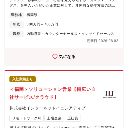
ティング、顧客のデータ・行動を見える化する「カスタマーリン
おり、自社の基盤に幅広い自社サービスを展開しております。そ
グス」を導入いただいた企業に対して、具体的な操作方法の説
のため、専門性も身に着けながら、同時にインフラからアプリ領
明・サポートから、導入目的に合った効果的な活用方法・進め方
勤務地
福岡県
域まで幅広い知見を身に着けられる環境です■15,000社を超える
の提案～伴走支援をご担当いただきます。■業務内容◆「カスタマ
取引実績。数億以上の大規模案件に特化プライム案件比率は100％
ーリングス」の活用に関するメール・電話などでの説明・サポー
年収
500万円～700万円
で、各業界のトップ10企業に対する浸透率は80%を超えておりま
ト◆各ソリューションの導入目的に合わせた、他社事例等に基づ
す。そのため、日本を代表する企業の大規模案件に携わることが
く、効果的な活用方法、プロジェクトの進め方の提案 ＋ 定期的な
職種
内勤営業・カウンターセールス・インサイドセールス
可能です。■やりがいの大きさ/顧客への貢献性の高さ独立系、か
打合せを通じた伴走支援◆生成AIによる業務効率化や提案先企業
更新日 2026.08.03
つマルチベンダである同社は、自社サービスだけでなく他社製品
の業務、課題解決に寄与するコンサルティング、データ分析の有
やサービスも組み合わせて最適な解決案を提示し顧客のビジネス
償支援◆CRM/MA施策の実行や分析支援◆オンボーディング支援■
を前に進められるやりがいがあります。■最先端技術を独自に展開
カスタマーリングスについて企業が持つ顧客情報、購買履歴、行
気になる
クラウド・AI・IoT・モバイルといった最先端のIT技術を自社で展
動履歴など、顧客に関するあらゆるデータを統合。そこから顧客
開しており、新技術やトレンドの技術を身に着けたい、自身で生
を詳細に分析・抽出（セグメント）し、実際の打ち手の実行まで
み出したいという方にはおススメの環境です■経営基盤が極めて安
ワンストップで実行できる、顧客実感型のマーケティングプラッ
定単発売上のみに依存せず、事業拡大と共にストック売上（継続
トフォームです。
入社実績あり
的なサービス提供）の比率が8割以上あります。また、昨対で純利
益142％増とコロナ渦で同社のITサービスは高い評価をされていま
＜福岡＞ソリューション営業【幅広い自
す■フレキシブルな働き方＆キャリアフレックスタイム制度や、ず
社サービス/クラウド】
らし勤務制度、時短勤務やテレワークなど、社員一人ひとりが自
由度高く働けるフレキシブルなワーキングスタイルがあります
株式会社インターネットイニシアティブ
リモートワーク可
上場企業
正社員
同社の福岡拠点において、ソリューション営業としてご活躍頂き