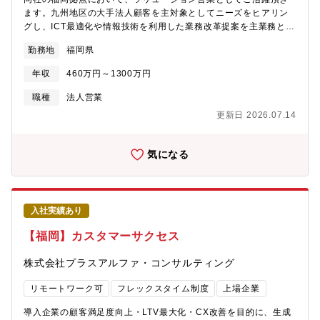
ます。九州地区の大手法人顧客を主対象としてニーズをヒアリン
グし、ICT最適化や情報技術を利用した業務改革提案を主業務とす
るアカウント営業ポジションです。具体的にはネットワーク、ク
勤務地
福岡県
ラウド、セキュリティといったIIJサービスを中心にコンサルティ
ングからシステム構築・改変、運用まで、民間企業(金融、通信事
年収
460万円～1300万円
業者、製造業、流通業など)、自治体、医療機関など幅広いお客様
のあらゆるニーズに応えるソリューションを総合的に提案しま
職種
法人営業
す。九州地区ではいち早く最新技術を取り入れており、特に最近
更新日 2026.07.14
はAIを利用した業務効率化・自動化提案などの実績もあります。
★サービス例：クラウド型ネットワークインフラ「IIJ Omnibusサ
ービス」（https://www.iij.ad.jp/biz/omnibus/）┗お客様の業務ス
気になる
タイルや利用シーンに合わせた「デジタル・ワークプレイス」支
援【採用背景】需要拡大に伴う増員。IT利活用継続で各サービス
売上堅調で同社ではFY22で売上昨対比＋11.7%、営業利益＋
15.6%とコロナ禍一服後も高需要継続で売上成長率加速しており
入社実績あり
ます。【顧客について】大手企業・官公庁を中心に約14,000社の
直取引実績があり、業界TOP10企業に対する浸透率が80~100%
【福岡】カスタマーサクセス
と各業界のリーディングカンパニーがお客様となります。【ポジ
ションの魅力】当社は大手・中堅企業や官公庁を中心に約14,000
株式会社プラスアルファ・コンサルティング
社の顧客基盤を持ち、幅広いサービスラインナップの中から、最
適なIT環境の提案をワンストップで行うことが可能です。また独
リモートワーク可
フレックスタイム制度
上場企業
立系、かつマルチベンダである当社は、自社サービスだけでなく
他社製品やサービスも組み合わせて最適な解決案を提示し顧客の
導入企業の顧客満足度向上・LTV最大化・CX改善を目的に、生成