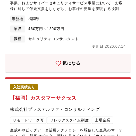
事業、およびサイバーセキュリティサービス事業において、お客
様に対して伴走支援をしながら、お客様の要望を実現する役割を
担うエンベデッドアーキテクトとして以下の業務をお任せしま
勤務地
福岡県
す。■企業のサイバーレジリエンス強化や課題解決に向けたアーキ
テクチャ策定■クラウド、オンプレミスを問わず企業のITシステム
年収
460万円～1300万円
に関するセキュリティ・バイ・デザインに基づく最適化計画およ
びアーキテクチャ策定■お客様のサイバーセキュリティを含む
職種
セキュリティコンサルタント
IT/ICT環境における運用支援並びに運用改善近年注目が集まるゼ
更新日 2026.07.14
ロトラストや外部クラウドの活用（クラウドネイティブ・ハイブ
リットクラウド等）を念頭に、企業の情報システムの新たな形を
実現していくための活動を実践していただきます。【ポジション
気になる
の魅力】■お客様と一緒になって、システム導入の企画・構想段階
から戦略を描けるポジション■お客様がまだ気づいていない課題に
自ら踏み込み、解決への道筋を示すことで得られる達成感■ベンダ
ーや製品に縛られず、最新の技術やサービスを柔軟に組み合わせ
入社実績あり
ながらお客様に最適な未来像を提案できる自由度【働き方に関し
て】■最大3割在宅勤務(テレワーク)が可能。■九州支社に150名程
【福岡】カスタマーサクセス
度のスタッフがおり、年次問わず、主要顧客向けの最前線で活躍
中■オンラインで商談を行うお客様も多く、遠隔地への出張もあわ
株式会社プラスアルファ・コンサルティング
せて生産性の高い業務をこなせる環境を用意しています。■立ち座
席/ファミレス席/休養室などがあり、様々な座席をフリーアドレス
リモートワーク可
フレックスタイム制度
上場企業
で利用しています。【企業の魅力】■自社インフラ基盤×100種類
を超える自社サービス日本で初めてインターネットサービスを展
生成AIやビッグデータ活用テクノロジーを駆使した企業のマーケ
開した同社は、国内最大規模のネットワーク基盤を独自構築して