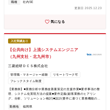
のスキル向上や守備範囲の拡張が見込め、市場価値向上につなが
職種
社内SE
ります。【業務内容】情報システム部門のインフラ・セキュリテ
更新日 2025.12.23
ィチームにて、以下の業務に携わっていただきます。■インフラ
（ネットワーク、サーバー、クラウド環境など）全般における改
善提案とその実行■社内セキュリティ対策の企画提案・構築■上記
気になる
インフラ・セキュリティ環境の運用保守■各プロジェクトの進捗管
理■パートナー（契約外注社員）管理業務積極的なインフラ投資に
よりセキュリティ環境向上を推進中です【組織構成】・20名（契
約外注社員8名、派遣社員2名含む）・部長1名、課長1名・男女比
入社実績あり
8:2部署は「業務システムチーム」と「インフラセキュリティチー
ム」に分かれており人数割合は50:50です※現在、メンバーは東京
【公共向け】上流システムエンジニア
にて勤務しております。したがって、リモートにてマネジメント
（九州支社・北九州市）
をしていただきます。★魅力■部署として大切にしていること情報
システム部門は社内システム管理と改善だけを行う部門ではな
三菱総研ＤＣＳ株式会社
く、会社の成長のためにＩＴ活用を提案+推進する部門にならなけ
ればいけません。ＡＩ活用や先進的なセキュリティ環境構築、デ
管理職・マネージャー経験
リモートワーク可
ータの利活用などを推進していく人材の集まりでありたいと考え
ています。■部署の雰囲気皆さんしっかりと業務はしていますが、
フレックスタイム制度
ちょっとしたタイミングで雑談したりと関係性は良好です。協力
【業務例】■業務分析や業務改善案策定の支援作業■要求事項の整
会社さん含めて温和な方ばかりですので人間関係で悩むようなこ
理、システム化実現方法の提案■要件定義(顧客業務のヒアリン
とはないと思います。■こんな方におすすめセキュリティ面での強
グ、分析、ソリューション検討)■設計(要件に基づく業務機能のUI/
化に重点を置いていますので、経験を活かしつつ、更なる先進的
処理/データのデザイン)等※顧客へのコンサルティングを中心に活
な経験を積みたい方。チーム運営や、上長・経営層への提案な
勤務地
福岡県
躍を期待していますが、開発・テスト等も一部担います。経験に
ど、業務の幅を広げたい方は、それらを実現できる環境がありま