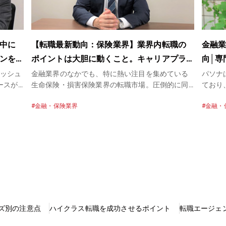
中に
【転職最新動向：保険業界】業界内転職の
金融
ンを
ポイントは大胆に動くこと。キャリアプラ
向│専
ンを見据えた情報収集が大きなカギに
ャッシュ
金融業界のなかでも、特に熱い注目を集めている
パソナ
ースが
生命保険・損害保険業界の転職市場。圧倒的に同
ており
その一
業他社からの転職が多い業界ですが、これまでの
像をお
金融・保険業界
金融・
融資な
経験を活かして活躍するためには、何が必要とさ
にご提
今の金
れるのでしょうか。パソナキャリア生保・損保チ
ルタン
のよう
ームのリクルーティングアドバイザー兼キャリア
用に関
の営業
アドバイザーとして、企業側、求職者側の両方に
ひパソ
の支援
寄り添う石井皓大に、最新の転職動向や転職事例
バイザ
について聞きました。
ズ別の注意点
ハイクラス転職を成功させるポイント
転職エージェ