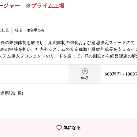
ージャー ※プライム上場
正社員
社宅・住宅手当有
課長の兼務体制を解消し、組織体制の強化および意思決定スピードの向
戦略の中核を担い、社内外システムの安定稼働と継続的成長を支えるイン
ステム導入プロジェクトのリードを通じて、ITの側面から経営課題の
イブリッド環境において、インフラ基盤の高度化・最適化を推進し、組織
が在籍する組織のため、実務よりもマネジメント業務を中心に、意思決
600万円～100
・インフラチーム（5～10名／協力会社含む）の統括・マネジメント
年収
画の策定およびIT施策の企画・推進・技術選定および導入企画（モダン化
件定義～ベンダー管理）・開発チームや他部門との連携によるプロジェ
運用設計系)
プレミス／AWSハイブリッド環境）・保守運用・監視・パフォーマンス
ネジメント・インフラコストの可視化および継続的な最適化【キャリア
はIT部門の中核人材として、部長ポジションを担っていただくことを
あり、組織強化の中核としてご活躍いただいた後は、IT戦略全体をリ
門 部長1名(60代)┗アプリ領域の課┗インフラ領域の課 ※各課、正
気になる
に配属予定、レポートラインは部長【同社のIT部門への想い】同社ではI
ます。コスト削減を目的とした守りのITではなく、事業拡大・競争力強化