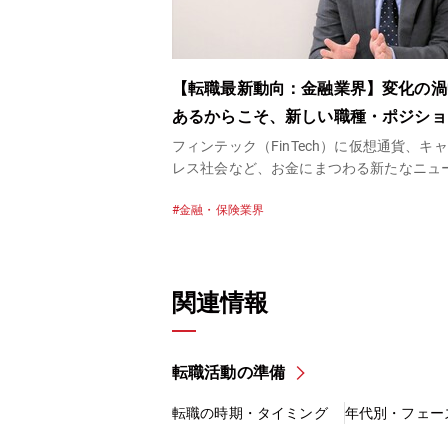
【転職最新動向：金融業界】変化の渦
あるからこそ、新しい職種・ポジショ
生み出せるチャンス
フィンテック（FinTech）に仮想通貨、キ
レス社会など、お金にまつわる新たなニュ
新聞やニュースで日々報じられています。
金融・保険業界
方で、メガバンクの新卒採用数削減や不正
ど、やや暗いイメージの話題も目にする昨
融業界。業界全体の動向や、転職市場はど
な状況なのでしょうか。自身も証券会社で
関連情報
経験を持ち、現在は金融業界を中心に転職
を行っているパソナキャリア キャリアアド
ーの新垣に話を聞きました。
転職活動の準備
転職の時期・タイミング
年代別・フェー