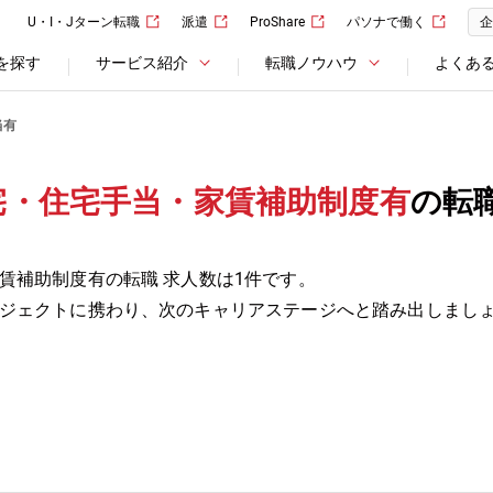
U・I・Jターン転職
派遣
ProShare
パソナで働く
企
を探す
サービス紹介
転職ノウハウ
よくあ
当有
宅・住宅手当・家賃補助制度有
の転
賃補助制度有の転職 求人数は1件です。
ジェクトに携わり、次のキャリアステージへと踏み出しまし