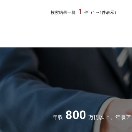
推進しているフェーズ**です。そのた
1
検索結果一覧
件（1～1件表示）
担っていただきます。【定年について】65
★えるぼし認定企業であり、段階は最
インフラチームのマネジメントだけで
かしたい方に最適な環境です。■自社開
魅力があります。インフラ領域のスペ
■保険業界の「プラットフォーマー」を
ザーが訪れる保険の情報メディアサイ
ノウハウに立脚したメディアレップ（
生するASP事業、高精度な契約管理業
フォーマー」を目指して挑戦し続けて
800
年収
万円以上、年収ア