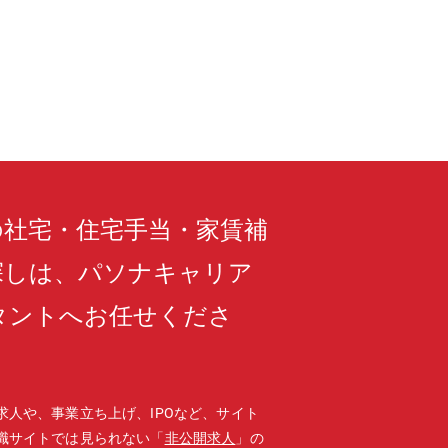
関与しながら事業成長に貢献する役割を
.4時間／月 ■有給休暇消化：10.5日
認可能です）【同ポジションの魅力】■
め、技術力とマネジメント力の両方を活
極的な社風の中で、裁量を持って働ける
ジションです。【同社の魅力はココ！】
理店事業を主軸に、月間300万人のユー
クノロジーと当社独自のマーケティング
展開。そして、自社開発システムから派
プローチし、業界全体を支える「プラット
の社宅・住宅手当・家賃補
探しは、パソナキャリア
タントへお任せくださ
求人や、事業立ち上げ、IPOなど、サイト
職サイトでは見られない「
非公開求人
」の