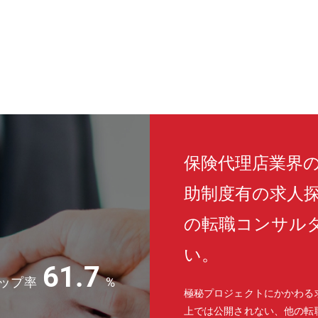
め、本ポジションでは単なる運用責任者ではなく、IT投資・技術戦略に
歳定年(役職定年無)70歳まで再雇用あり【働き方】■平均残業時間：22
高ランクの3段階目です。★（詳細は「えるぼし認定」で検索すると確
なく、技術選定や導入企画、コスト最適化など経営視点も求められるた
発の大規模Webシステムに携わることができ、最新技術の導入にも積
シャリストとして、組織の成長を支えるやりがいを感じていただけるポ
目指して■当社は、常に業界に革新を生み出し続けてきました。保険代
ト「保険市場」を運営。その媒体価値からうまれるメディア事業や、テ
保険専業の広告代理店）事業、米国ハワイ州に拠点を置く再保険事業を
務が可能にするBPO事業など、保険にかかわるあらゆる収益機会にア
保険代理店業界
います。
助制度有の求人
の転職コンサル
い。
61.7
ップ率
%
極秘プロジェクトにかかわる
上では公開されない、他の転