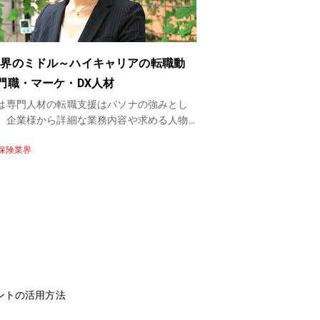
業界のミドル～ハイキャリアの転職動
門職・マーケ・DX人材
は専門人材の転職支援はパソナの強みとし
、企業様から詳細な業務内容や求める人物
伺いした上で、ピンポイントで求職者の方
保険業界
案をしております。金融業界専門のコンサ
トが多数在籍しておりますので、転職や採
しての情報収集やお困りごとがあれば、ぜ
ナへご相談ください。
ントの活用方法