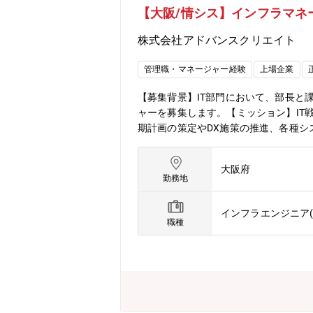
【大阪/情シス】インフラマネ
株式会社アドバンスクリエイト
管理職・マネージャー経験
上場企業
【募集背景】IT部門において、部長と
ャーを募集します。【ミッション】IT
期計画の策定やDX施策の推進、各種シ
ンプレミスとAWSを組み合わせたハ
きます。※※本ポジションは、技術者
大阪府
※※【業務内容】■チームマネジメント
勤務地
トロール■IT戦略・企画・IT中期計
ステム導入プロジェクトのリード（要
インフラエンジニア(
メント）・インフラ設計・構築（オン
職種
キュリティ対策・監査対応■コストマ
マネジメントからスタートし、将来的に
務している体制を解消するための採用で
な環境です。【配属組織について】IT部
員6-7名程度在籍※今回はインフラ課
加速させる「戦略投資」と位置づけてい