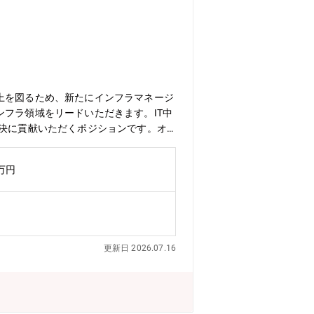
上を図るため、新たにインフラマネージ
フラ領域をリードいただきます。IT中
解決に貢献いただくポジションです。オ
およびサービスの成長を牽引していただ
定・推進・最適化を担う役割となります
0万円
・組織運営、業務最適化、ベンダーコン
／効率化の推進）■プロジェクト推進・シ
クト推進■インフラ領域の統括（マネジ
最適化・障害対応・再発防止の推進・セ
パス】本ポジションは、インフラ領域の
更新日 2026.07.16
期待しています。現部長が課長業務を兼
ードする立場へのステップアップが可能
社員3名(平均40歳程度)＋派遣・嘱託社
Tを単なるコストではなく、事業成長を
に向けた**“攻めのIT投資”を本気で