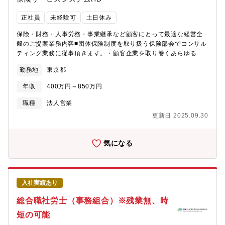
定性】中小企業や1900を超える会計事務所から紹介や顧客から紹
介があり顧客企業の多くに継続頂ける為安定的な基盤がありま
正社員
未経験可
土日休み
す。【残業】月20-30時間程度
保険・財務・人事労務・事業継承など顧客にとって最適な経営全
般のご提案業務内容■団体保険制度を取り扱う保険部会でコンサル
ティング業務に従事頂きます。・顧客企業を取り巻くあらゆるリ
スクを多方面から評価・分析し、最適な保険設計をご提案、コン
勤務地
東京都
サルティングを行います。・保険会社から独立した存在として、
顧客に公正なアドバイスをする役割を担います。・顧客が抱える
年収
400万円～850万円
経営課題・事業課題を調査・評価・分析し、最適なリスクマネジ
メントができるようコンサルティングを行って頂きます。・調
職種
法人営業
査・分析だけでなく、最適な保険設計を提案、保険会社の選定ま
更新日 2025.09.30
で専門家として顧客へのベストアドバイスを行います。【残業】
月20-30時間程度
気になる
入社実績あり
総合職社労士（事務組合）※残業無、時
短の可能