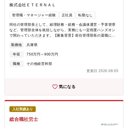
り、担当領域が異なります。（各課課長含めて8～9名のイメージ
株式会社ＥＴＥＲＮＡＬ
です）【働き方・裁量】在宅勤務週2回程度※入社直後は出社にて
業務に慣れていただく想定です時差出勤可能転勤は想定されませ
管理職・マネージャー経験
正社員
転勤なし
ん保険代理店なので特定の保険会社に縛られないマルチキャリア
体制のため、顧客に最適な提案が可能です。【入社後イメージ】
同社の管理部長として、経理財務・総務・会議体運営・予算管理
入社後は担当エリア・業界を経験・希望をもとに相談の上で決
など、管理部全体を統括しながら、実務にも一定程度ハンズオン
定。損保の実務経験がある方はすぐに戦力として活躍いただけま
で関わっていただきます。【募集背景】前任管理部長の退職に伴
す。
う後任募集です。入社数か月後に管理部長をお任せする想定で
勤務地
兵庫県
す。【具体的職務内容】管理部長として、管理部全体の統括およ
び主要業務の実務管理を担っていただきます。【1. 経理財務領
年収
750万円～900万円
域】・月次・年次決算の管理・資金繰り管理・税務申告に関する
対応（監査法人との連携含む）・経理チームのマネジメント・会
職種
その他経営幹部
計システムの運用・改善【2. 総務領域】・契約書・印章・重要文
更新日 2026.08.05
書の管理・社宅・備品・車両・店舗関連の管理・防災・リスク管
理【3. 重要会議体の運営】・取締役会・経営会議の事務局運営・
議事録作成、資料取りまとめ・決裁・稟議フローの管理【4. 経営
気になる
管理】・年次予算編成、予算統制・経営計画の進捗管理・経営資
料の作成【5. 規程・内部統制】・規程整備・改定・内部統制の構
築・運用・関係会社管理、債権管理の統括（必要に応じて）特に
1.経理財務領域、3.重要会議体の運営の点に関して、携わっていた
入社実績あり
だきます。【組織構成】■管理部：9名∟副部長1名（30代女性）
+メンバー8名（20～50代女性）【企業情報】・定年60歳（60歳
総合職社労士
以降の継続雇用可能）・転勤なし（神戸本社のみ）