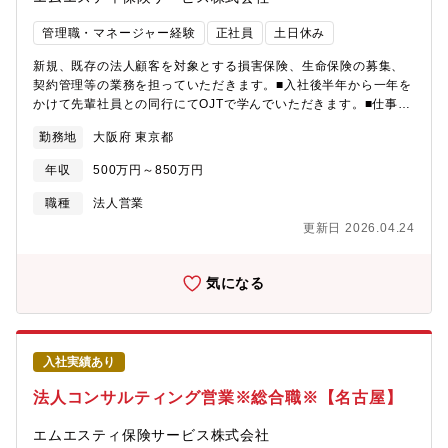
管理職・マネージャー経験
正社員
土日休み
新規、既存の法人顧客を対象とする損害保険、生命保険の募集、
契約管理等の業務を担っていただきます。■入社後半年から一年を
かけて先輩社員との同行にてOJTで学んでいただきます。■仕事詳
細:企業活動におけるリスクの洗い出し・分析・評価を通じ、企業
勤務地
大阪府 東京都
にとって適切な保険プログラムを提案いたします。■担当企業数に
ついて:担当企業数は規模にもよりますが、30～70社前後となりま
年収
500万円～850万円
す。■担当企業について：三菱UFJ銀行の取引先である企業様を紹
介して頂きます。そのため、大手～中堅企業を中心に担当してい
職種
法人営業
ただきます。年商20～30億円ほどの企業が中心です。【組織構
更新日 2026.04.24
成】現在、法人営業部門（東京・名古屋・大阪）は約250名で構成
されています。また、各営業部は10名前後で構成されています。
【競合優位性】：三菱UFJ銀行との密な連携により、業界におい
気になる
てもトップクラスの実績とノウハウを誇ります。
入社実績あり
法人コンサルティング営業※総合職※【名古屋】
エムエスティ保険サービス株式会社