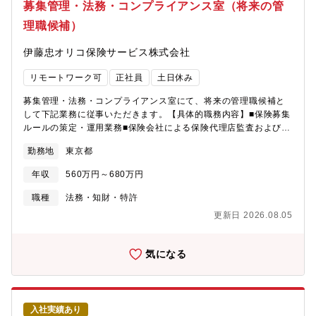
ジー推進2部では契約の保守(契約内容の見直し業務)や楽天グルー
募集管理・法務・コンプライアンス室（将来の管
術選定や導入企画、コスト最適化など経営視点も求められるた
プの保険(例:ぐるなびのキャンセル保険、楽天トラベルの旅行キャ
め、技術力とマネジメント力の両方を活かしたい方に最適な環境
理職候補）
ンセル保険、楽天グループの役員に対するＤ＆Ｏ保険等)の保守業
です。■自社開発の大規模Webシステムに携わることができ、最新
務や推進業務をミッションとしております。【募集背景】・社員
技術の導入にも積極的な社風の中で、裁量を持って働ける魅力が
伊藤忠オリコ保険サービス株式会社
の退職（育休満了）、異動、欠員【業務内容】・楽天グループ各
あります。インフラ領域のスペシャリストとして、組織の成長を
企業を対象とする損害保険契約の保守業務全般（満期更改、問合
支えるやりがいを感じていただけるポジションです。【同社の魅
リモートワーク可
正社員
土日休み
せ対応、事務処理、等）・担当する楽天グループ各企業の新たな
力はココ！】■保険業界の「プラットフォーマー」を目指して■当
事業リスクに対する損害保険提案・満期更改に伴う、楽天グルー
社は、常に業界に革新を生み出し続けてきました。保険代理店事
募集管理・法務・コンプライアンス室にて、将来の管理職候補と
プ各社とのコンタクト、契約締結・更改のタイミングでの、最適
業を主軸に、月間300万人のユーザーが訪れる保険の情報メディア
して下記業務に従事いただきます。【具体的職務内容】■保険募集
な保険会社の選定、折衝、および楽天グループ各社への提案【本
サイト「保険市場」を運営。その媒体価値からうまれるメディア
ルールの策定・運用業務■保険会社による保険代理店監査および自
ポジションの魅力】★70 ある楽天グループの各サービス、各楽天
事業や、テクノロジーと当社独自のマーケティングノウハウに立
主監査対応業務■保険募集に関わる研修・教育の運営管理■その
グループ事業と、保険を通じて関わることができる珍しいポジシ
勤務地
東京都
脚したメディアレップ（保険専業の広告代理店）事業、米国ハワ
他、保険募集人資格取得、維持のための案内・サポート業務等
ョンです。（1 名あたり 10 事業～担当頂く想定）★契約更改のタ
イ州に拠点を置く再保険事業を展開。そして、自社開発システム
【組織】募集管理・法務・コンプライアンス室
イミングで、損害保険会社と商品について検討を進めることがで
年収
560万円～680万円
から派生するASP事業、高精度な契約管理業務が可能にするBPO
きます。★全国転勤なし（シナジー本部は品川本社 1 拠点）★福
事業など、保険にかかわるあらゆる収益機会にアプローチし、業
職種
法務・知財・特許
利厚生の充実カフェテリア(朝食・昼食・夕食)が無料で提供されて
界全体を支える「プラットフォーマー」を目指して挑戦し続けて
いることやストックオプション制度等も導入されており、長期的
更新日 2026.08.05
います。
にキャリアを築ける制度が整っています。【楽天・事業につい
て】・楽天グループの「楽天経済圏」を活用し、より快適に楽天
気になる
経済圏をご利用いただくための保険ソリューションの提案や、楽
天グループ各企業の事業リスクに対するリスクマネジメントを展
開しています。・「楽天保険の総合窓口」として楽天生命保険、
楽天損害保険のコールセンター業務を行っております。契約に関
するお手続きや、ご意見、ご質問への回答など、楽天保険グルー
入社実績あり