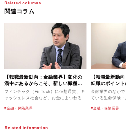
Related columns
関連コラム
【転職最新動向：金融業界】変化の
【転職最新動向：
渦中にあるからこそ、新しい職種・
転職のポイントは
ポジションを生み出せるチャンス
キャリアプランを
フィンテック（FinTech）に仮想通貨、キ
金融業界のなかでも
が大きなカギに
ャッシュレス社会など、お金にまつわる新
ている生命保険・損
たなニュースが新聞やニュースで日々報じ
場。圧倒的に同業他
金融・保険業界
金融・保険業界
られています。その一方で、メガバンクの
界ですが、これまで
新卒採用数削減や不正融資など、やや暗い
するためには、何が
イメージの話題も目にする昨今の金融業
うか。パソナキャリ
Related information
界。業界全体の動向や、転職市場はどのよ
リクルーティングア