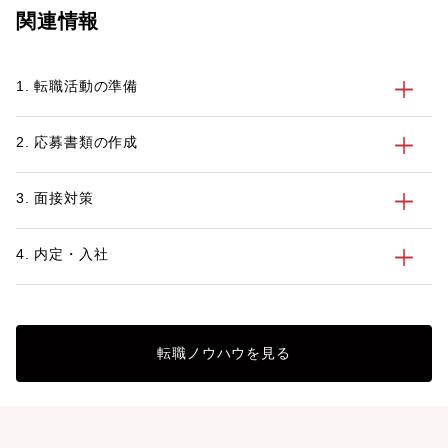
関連情報
うな状況なのでしょうか。自身も証券会社
アドバイザーとして
での営業経験を持ち、現在は金融業界を中
両方に寄り添う石井
心に転職の支援を行っているパソナキャリ
向や転職事例につい
1. 転職活動の準備
ア キャリアアドバイザーの新垣に話を聞
きました。
2. 応募書類の作成
3. 面接対策
4. 内定・入社
転職ノウハウを見る