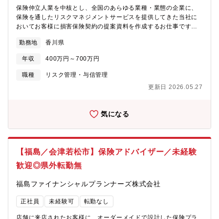
20％超と、業界水準を大きく上回る実績があります。グループ会
保険仲立人業を中核とし、全国のあらゆる業種・業態の企業に、
社「ほけんのぜんぶ」では毎月全国で2,000～3,000件の子育て世
保険を通したリスクマネジメントサービスを提供してきた当社に
代向けFP相談を実施。その中から「資産運用の一環として投資用
おいてお客様に損害保険契約の提案資料を作成するお仕事です。■
不動産を検討したい」「ちょうど居住用の住み替えを考えてい
関連する損害保険の企画書・案内書の作成などの業務に従事いた
勤務地
香川県
る」といったニーズが月50件以上寄せられ、当社（おうちのぜん
だきます。法人のお客様に合ったリスクカバープランの作成と保
ぶ）のコンサルタントが商談を行います。【組織構成】グループ
険会社への見積り依頼及び交渉が主な業務です。※営業職ではな
年収
400万円～700万円
全体で800名以上（2025年4月時点）が在籍。配属先は 30代、40
く、オフィスワークとなります。※原則、転居を伴う転勤はあり
代が中心のメンバーとなります。実需のみならず投資用のメンバ
ません
職種
リスク管理・与信管理
ーもおりお互いが知識を教え合うカルチャーです。グループ本体
更新日 2026.05.27
の株式会社ほけんのぜんぶは『ホワイト企業認定』を受けてお
り、不動産業界にありがたちな長時間労働を是としない、メリハ
リのついたワーキングスタイルを奨励する風土です。【今後の展
気になる
望】グループの保険事業では、今年度100名以上のFP採用を予定
しており、不動産ニーズのトスアップも現在の2倍以上を見込んで
います。プレイヤーとして個人の業績を追う、プレイングマネー
ジャー（営業部長候補）として個人の業績＋チームをけん引する
【福島／会津若松市】保険アドバイザー／未経験
など、キャリアプランはご自身で選択が可能です。
歓迎◎県外転勤無
福島ファイナンシャルプランナーズ株式会社
正社員
未経験可
転勤なし
店舗に来店されたお客様に、オーダーメイドで設計した保険プラ