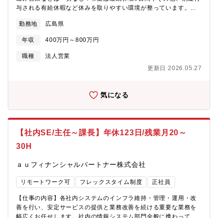
与される有給休暇など休みを取りやすい環境が整っています。
（お子様の授業参観に合わせた有給取得なども個人の予定に合わ
勤務地
広島県
せた有給取得が可能）◎資格取得費用はセミナー受講から試験費
用まで全額会社が負担します。その他、社員にはがん保険なども
年収
400万円～800万円
会社全額負担で加入することができ、健康的に働いていただける
環境が整っています。【仕事内容】■損害保険・生命保険の個人・
職種
法人営業
法人営業■申込書や見積書作成などの付帯業務【お客様について】
更新日 2026.05.27
■広島信用金庫の職員からの紹介により、同行営業で商談を進めま
す。そのため飛び込み営業は無く、クレームの少ない信頼のある
お客様のみ紹介されます。その分いかに顧客と円滑なコミュニケ
気になる
ーションを取り、関係性を築けられるかがカギとなります。■営業
範囲としては広島県内となり、チーム制で営業エリアを決めてお
ります。広島信用金庫の支店がある地域が営業エリアとなります
ので、遠方地への訪問頻度は少なくなっております。（広島県東
【社内SE/主任～課長】年休123日/残業月20～
部がメイン）【商材】■顧客ニーズにお応えするため、当社では損
30H
保・生保を並売しており、計22の保険会社の商材を扱うことがで
きます。コンサルティング要素があり、お客様の本質的な課題解
ａｕフィナンシャルパートナー株式会社
決が可能です。【魅力】■営業の評価制度は、保険の手数料ではな
く年間保険料にて行います。そのため手数料が厚い商材に偏るこ
リモートワーク可
フレックスタイム制度
正社員
となく、顧客にマッチする提案を行うことが可能です。■業績に応
じてインセンティブが発生します。賞与に反映され、特別ボーナ
【仕事の内容】各社内システムのインフラ維持・管理・運用・改
スと合わせると年間で最大6.4か月分の金額を狙うことができま
善を行い、安定サービスの提供と業務改善を続ける重要な業務を
す。【組織構成】■営業12名（男女比＝10:2）※30代～50代
幅広くお任せします。社内の情報システム部門全般に携わってい