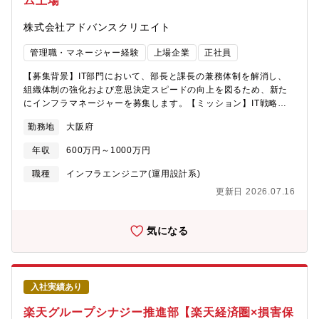
ム上場
株式会社アドバンスクリエイト
管理職・マネージャー経験
上場企業
正社員
【募集背景】IT部門において、部長と課長の兼務体制を解消し、
組織体制の強化および意思決定スピードの向上を図るため、新た
にインフラマネージャーを募集します。【ミッション】IT戦略の
中核を担い、社内外システムの安定稼働と継続的成長を支えるイ
勤務地
大阪府
ンフラ領域をリードいただきます。IT中期計画の策定やDX施策の
推進、各種システム導入プロジェクトのリードを通じて、ITの側
年収
600万円～1000万円
面から経営課題の解決に貢献いただくポジションです。オンプレ
ミスとAWSを組み合わせたハイブリッド環境において、インフラ
職種
インフラエンジニア(運用設計系)
基盤の高度化・最適化を推進し、組織およびサービスの成長を牽
更新日 2026.07.16
引していただきます。※※本ポジションは、技術者が在籍する組
織のため、実務よりもマネジメント業務を中心に、意思決定・推
進・最適化を担う役割となります※※【業務内容】■チームマネジ
気になる
メント・インフラチーム（5～10名／協力会社含む）の統括・マネ
ジメント・組織運営、業務最適化、ベンダーコントロール■IT戦
略・企画・IT中期計画の策定およびIT施策の企画・推進・技術選定
および導入企画（モダン化／効率化の推進）■プロジェクト推進・
入社実績あり
システム導入プロジェクトのリード（要件定義～ベンダー管
理）・開発チームや他部門との連携によるプロジェクト推進■イン
楽天グループシナジー推進部【楽天経済圏×損害保