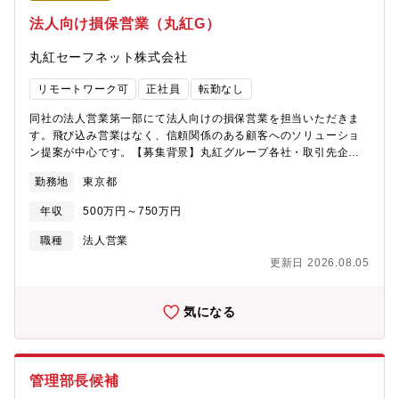
プのあらゆる商品をワンストップサービスで提供しており、日本
法人向け損保営業（丸紅G）
の保険サービスの改革を目指しております。・楽天保険グループ
（楽天生命、楽天損保、楽天ペット保険）の WEB マーケティン
丸紅セーフネット株式会社
グを統括しており、楽天の持つビッグデータやテクノロジーを駆
使して、戦略の立案から実行までを担っている会社です。【残業
リモートワーク可
正社員
転勤なし
時間】・残業時間 20 時間～30 時間（定時 17 時から換算）
同社の法人営業第一部にて法人向けの損保営業を担当いただきま
す。飛び込み営業はなく、信頼関係のある顧客へのソリューショ
ン提案が中心です。【募集背景】丸紅グループ各社・取引先企業
を中心とした既存顧客基盤の拡大ならびに、6月の改正保険業法施
勤務地
東京都
行を受け、弊社が特定大規模乗合損害保険代理店となったこと
で、法人担当を増員します。【丸紅グループである意義】親会
年収
500万円～750万円
社・丸紅株式会社（東証プライム上場）をバックボーンに持つ安
定した経営基盤のもと、商社グループならではの大手・中堅法人
職種
法人営業
との長期取引関係が強みです。一般代理店では接点を持ちにくい
更新日 2026.08.05
規模の企業に、初日から担当として関われます。【具体的職務内
容】■丸紅(株)・丸紅グループ関連会社やグループ外顧客（法人）
に向けた損害保険のコンサルティング営業∟既存契約の保全7割、
気になる
新規取り組み3割程度∟新規の案件は飛び込み営業はなく、丸紅グ
ループやお客様からの紹介、Webセミナー、DM、外注でのテレア
ポ、LP等経由∟営業スタイル：対面アポ、オンラインアポも実施
しております∟出張は担当によって発生※遠方の工場のリスクサ
管理部長候補
ーベイ等【組織構成】法人営業第一部：29名∟3課に分かれてお