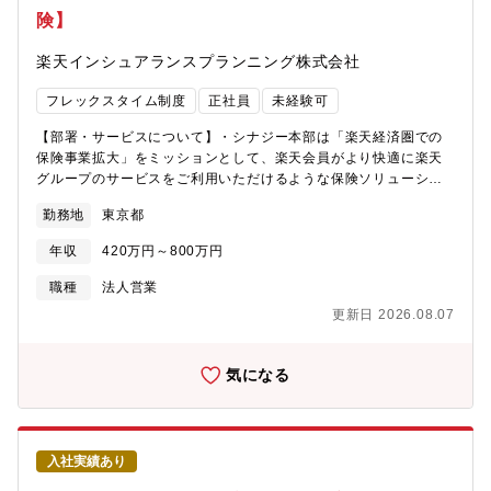
フラ領域の統括（マネジメント）・インフラ設計・構築（オンプ
険】
レミス／AWSハイブリッド環境）・保守運用・監視・パフォーマ
ンス最適化・障害対応・再発防止の推進・セキュリティ対策・監
楽天インシュアランスプランニング株式会社
査対応■コストマネジメント・インフラコストの可視化および継続
的な最適化【キャリアパス】本ポジションは、インフラ領域のマ
フレックスタイム制度
正社員
未経験可
ネジメントからスタートし、将来的にはIT部門の中核人材とし
て、部長ポジションを担っていただくことを期待しています。現
【部署・サービスについて】・シナジー本部は「楽天経済圏での
部長が課長業務を兼務している体制を解消するための採用であ
保険事業拡大」をミッションとして、楽天会員がより快適に楽天
り、組織強化の中核としてご活躍いただいた後は、IT戦略全体を
グループのサービスをご利用いただけるような保険ソリューショ
リードする立場へのステップアップが可能な環境です。【配属組
ンの企画提案や楽天グループ各企業の事業リスクに対するリスク
織について】IT部門 部長1名(60代)┗アプリ領域の課┗インフラ
勤務地
東京都
マネジメントを実施しています。・配属組織のシナジー推進二部
領域の課 ※各課、正社員3名(平均40歳程度)＋派遣・嘱託社員6-
では、楽天グループ各企業の事業リスクに対するリスクマネジメ
7名程度在籍※今回はインフラ課に配属予定、レポートラインは部
年収
420万円～800万円
ント、およびシナジー本部が提供している既存サービスの改善業
長【同社のIT部門への想い】同社ではITを単なるコストではなく、
務を担当しています。・オペレーション課では、楽天グループ各
職種
法人営業
事業成長を加速させる「戦略投資」と位置づけています。コスト
企業の事業リスクに対するリスクマネジメントを担当しており、
削減を目的とした守りのITではなく、事業拡大・競争力強化に向
更新日 2026.08.07
損害保険契約の満期更改対応や保守をメイン業務としています。
けた**“攻めのIT投資”を本気で推進しているフェーズ**です。その
オペレーション課が担うこれらの業務は、シナジー本部の事業に
ため、本ポジションでは単なる運用責任者ではなく、IT投資・技
おいてベースとなるものであり、本部への貢献度が高くやりがい
気になる
術戦略に関与しながら事業成長に貢献する役割を担っていただき
のある業務です。【組織について】■シナジー推進本部→シナジー
ます。【定年について】65歳定年(役職定年無)70歳まで再雇用あ
推進1部→シナジー推進2部： オペレーション課（★配属組
り【働き方】■平均残業時間：22.4時間／月 ■有給休暇消化：10.5
織）・課長(部長兼務)含め7名/メンバークラス6名・20代～50代ま
日★えるぼし認定企業であり、段階は最高ランクの3段階目です。
で男性・女性半々の比率の組織です。＜補足＞シナジー推進1部で
★（詳細は「えるぼし認定」で検索すると確認可能です）【同ポ
入社実績あり
は新規契約の獲得をミッションとしておりますが、配属先のシナ
ジションの魅力】■インフラチームのマネジメントだけでなく、技