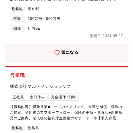
ただきます。【業務内容】・OA環境や社内ITインフラの整備・最
勤務地
東京都
適化の推進・ヘルプデスクの運用、担当者のマネジメント・情報
セキュリティ体制の維持管理、IT関連資産の維持管理等【魅
年収
500万円～800万円
力】・創業期で少数精鋭のため経営陣との距離感も近く、裁量を
持って企画実行が可能です。・設立間もないスタートアップ企業
職種
社内SE
の要素がある一方、auフィナンシャルグループという安定的な経
更新日 2024.05.27
営基盤もあるため、多くの経験を積みながら安定的に長期就業い
ただくことが可能です。【配属先情報】コーポレート統括部
気になる
営業職
株式会社マル・インシュランス
正社員
土日休み
完全週休2日制
【職務内容】保険営業■ニーズのヒアリング、最適な補償、保険の
ご提案、契約後のアフターフォロー、保険の更新・見直し■新規商
品のご案内、法人様の福利厚生整備のサポート 等【求人背景】
増員
勤務地
徳島県