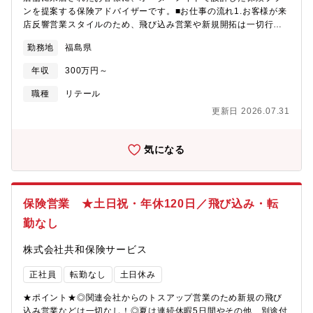
ンを提案する保険アドバイザーです。■お仕事の流れ1.お客様が来
店反響営業スタイルのため、飛び込み営業や新規開拓は一切行い
ません。▼2.ニーズのヒアリングお客様のライフステージやニー
勤務地
福島県
ズを詳しくお伺いします。▼3.保険商品の提案最適な保険商品を
提案し、その特徴やメリットを分かりやすく説明します。▼4.ア
年収
300万円～
フターフォロー■教育研修制度店長＆先輩が徹底的にバックアップ
いたします。お客様への接客に必ず同席し、手厚くサポートして
職種
リテール
おります。◎正確なお金の知識を磨ける環境最新の保険商品や法
更新日 2026.07.31
改正などの知識を常にアップデートできる機会がしっかりと設け
られています。＜定着率95%！その背景は…＞・業績が好調のた
め将来も安心 ∟ショッピングモール内に店舗があるため、「気
気になる
軽に立ち寄れるから便利」と集客力も抜群です・ノルマなし／プ
レッシャーなく働けます ∟地域密着型の営業スタイルとなるた
め、"売上"よりも"お客様の信頼"を大切にし、つねに誠実なサービ
スを提供しています！・残業は月平均でわずか1時間 ∟施設自体
保険営業 ★土日祝・年休120日／飛び込み・転
の閉店時間が固定されているため、必ず定時(19:00)にあがること
勤なし
ができます。 完全週休2日＋長期休暇により、プライベートも
充実できます！・固定給＋能力給で収入面の不安なし ∟下積み
株式会社共和保険サービス
の時期であっても、金銭的な不安なく仕事に専念できる環境を整
えています。■採用背景体制強化のための募集となります。お客様
正社員
転勤なし
土日休み
に頼られる喜びを【やりがい】に変え日々の業務に取り組める。
そんな充実感を味わえる仕事に挑戦しませんか？
★ポイント★◎関連会社からのトスアップ営業のため新規の飛び
込み営業などは一切なし！◎夏は連続休暇5日間やその他、別途付