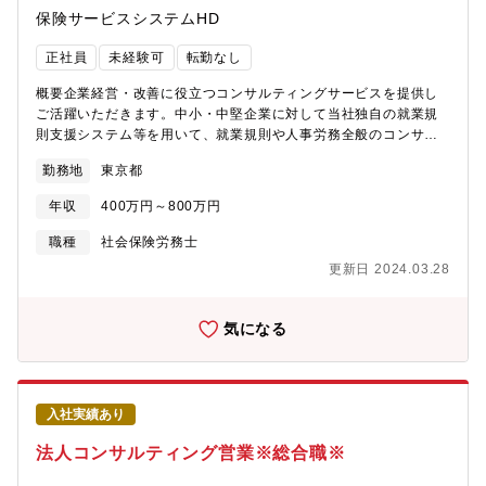
保険サービスシステムHD
正社員
未経験可
転勤なし
概要企業経営・改善に役立つコンサルティングサービスを提供し
ご活躍いただきます。中小・中堅企業に対して当社独自の就業規
則支援システム等を用いて、就業規則や人事労務全般のコンサル
ティングサービスを提供しご活躍いただきます。仕事内容■今春
勤務地
東京都
2023年4月に新規設立した労働保険事務組合にて労働保険全般業
務をご対応いただきます。・概算保険料、確定保険料及び一般拠
年収
400万円～800万円
出金などの申告及び納付・保険関係成立届、任意加入の申請、雇
用保険の事務所設置届の提出等・労災保険の特別加入の申請等・
職種
社会保険労務士
雇用保険の被保険者に関する届出等・その他労働保険についての
更新日 2024.03.28
申請、届出、報告等業務内容・就業規則のコンサルティング(診
断・作成・改定)・雇用契約書・各種規程など作成、相談業務・人
事労務に関するコンサルティング・保険を中心とした財務対策、
気になる
経営コンサルティング・就業規則・社会保険についてのセミナー
講師・労働保険・社会保険実務の相談業務※当社は毎年多くの就
業規則や働き方改革に関するセミナーを開催しており、 2000名
以上の企業経営者や会計事務所の方々にご参加いただいていま
入社実績あり
す。 企業の経営にまで踏み込んだ提案には高い評価が寄せられ
ています。【残業】月20-30時間程度※残業なし、6H以上の時短
法人コンサルティング営業※総合職※
勤務など対応可能です、ご相談ください。