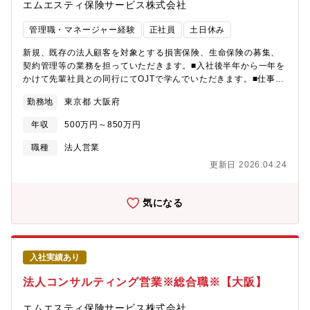
エムエスティ保険サービス株式会社
管理職・マネージャー経験
正社員
土日休み
新規、既存の法人顧客を対象とする損害保険、生命保険の募集、
契約管理等の業務を担っていただきます。■入社後半年から一年を
かけて先輩社員との同行にてOJTで学んでいただきます。■仕事詳
細:企業活動におけるリスクの洗い出し・分析・評価を通じ、企業
勤務地
東京都 大阪府
にとって適切な保険プログラムを提案いたします。■担当企業数に
ついて:担当企業数は規模にもよりますが、30～70社前後となりま
年収
500万円～850万円
す。■担当企業について：三菱UFJ銀行の取引先である企業様を紹
介して頂きます。そのため、大手～中堅企業を中心に担当してい
職種
法人営業
ただきます。年商20～30億円ほどの企業が中心です。【組織構
更新日 2026.04.24
成】現在、法人営業部門（東京・名古屋・大阪）は約250名で構成
されています。また、各営業部は10名前後で構成されています。
【競合優位性】：三菱UFJ銀行との密な連携により、業界におい
気になる
てもトップクラスの実績とノウハウを誇ります。
入社実績あり
法人コンサルティング営業※総合職※【大阪】
エムエスティ保険サービス株式会社