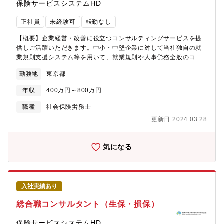
保険サービスシステムHD
正社員
未経験可
転勤なし
【概要】企業経営・改善に役立つコンサルティングサービスを提
供しご活躍いただきます。中小・中堅企業に対して当社独自の就
業規則支援システム等を用いて、就業規則や人事労務全般のコン
サルティングサービスを提供しご活躍いただきます。【仕事内
勤務地
東京都
容】厚生部会で人事労務コンサルティングに従事して頂きま
す。・中小企業の経営者や事務所の先生に対し就業規則や人事労
年収
400万円～800万円
務管理の状況を分析し企業経営・改善に役立つコンサルティング
します。・売上ノルマはございません。「1円の利益にならなくと
職種
社会保険労務士
も顧客の為になる提案をする」という信念が浸透しておりま
更新日 2024.03.28
す。・コンサルタント職なためビジネス視点、経営者視点が身に
付きます。【詳細】知識を基に自社で開発した管理・分析システ
ムを使用しリスクマネジメントやコスト削減の観点から最適なプ
気になる
ランをアドバイス・就業規則のコンサルティング(診断・作成・改
定)・雇用契約書・各種規程など作成、相談業務・人事労務に関す
るコンサルティング・保険を中心とした財務対策、経営コンサル
ティング・就業規則・社会保険についてのセミナー講師・労働保
入社実績あり
険・社会保険実務の相談業務※当社は毎年多くの就業規則や働き
方改革に関するセミナーを開催しており、 2000名以上の企業経
総合職コンサルタント（生保・損保）
営者や会計事務所の方々にご参加いただいています。 企業の経
営にまで踏み込んだ提案には高い評価が寄せられています。【安
保険サービスシステムHD