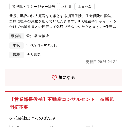
管理職・マネージャー経験
正社員
土日休み
新規、既存の法人顧客を対象とする損害保険、生命保険の募集、
契約管理等の業務を担っていただきます。■入社後半年から一年を
かけて先輩社員との同行にてOJTで学んでいただきます。■仕事詳
細:企業活動におけるリスクの洗い出し・分析・評価を通じ、企業
勤務地
愛知県 大阪府
にとって適切な保険プログラムを提案いたします。■担当企業数に
ついて:担当企業数は規模にもよりますが、30～70社前後となりま
年収
500万円～850万円
す。■担当企業について：三菱UFJ銀行の取引先である企業様を紹
介して頂きます。そのため、大手～中堅企業を中心に担当してい
職種
法人営業
ただきます。年商20～30億円ほどの企業が中心です。【組織構
更新日 2026.04.24
成】現在、法人営業部門（東京・名古屋・大阪）は約250名で構成
されています。また、各営業部は10名前後で構成されています。
【競合優位性】：三菱UFJ銀行との密な連携により、業界におい
気になる
てもトップクラスの実績とノウハウを誇ります。
【営業部長候補】不動産コンサルタント ※新規
開拓不要
株式会社ほけんのぜんぶ