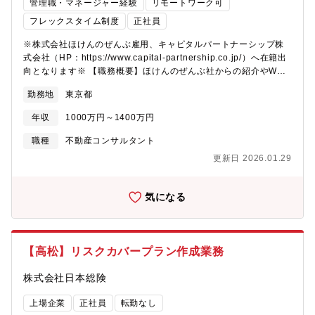
管理職・マネージャー経験
リモートワーク可
フレックスタイム制度
正社員
※株式会社ほけんのぜんぶ雇用、キャピタルパートナーシップ株
式会社（HP：https://www.capital-partnership.co.jp/）へ在籍出
向となります※ 【職務概要】ほけんのぜんぶ社からの紹介やWEB
反響、イベントで獲得したアポイントによるお客様へ、不動産の
勤務地
東京都
販売営業（実需用/投資用）をお任せします。商談はほぼ一般のお
客様です。【業務詳細】 ・顧客獲得：飛び込みや街頭での宣伝な
年収
1000万円～1400万円
ど新規開拓は不要。「ほけんのぜんぶ」からの紹介、サイト問合
せ、イベントで獲得したアポイントに対して商談を行っていただ
職種
不動産コンサルタント
きます。 ・担当数：月15～20件を想定。 ・商談スタイル：初回
更新日 2026.01.29
商談は対面とオンラインが半々（成約時は対面中心）。【モデル
年収】①固定給70万/月+宅建資格手当36万+インセンティブ150万
＝1,026万②固定給75万/月+宅建資格手当36万+インセンティブ
気になる
250万＝1,186万②固定給80万/月+宅建資格手当36万+インセンテ
ィブ400万＝1,396万※インセンティブは粗利額に還元率（～最大
30％）を乗じて変動。※還元率は粗利額に比例して向上。※上記
の年収モデルは、還元率15％～20％を想定。【勤務時間】10：
【高松】リスクカバープラン作成業務
00～19：00※お客様との商談スケジュールにより前後調整は勿論
可能です。【会社概要】「投資用不動産に集中したい」「居住用
株式会社日本総険
仲介に専念したい」「両方を手掛けたい」――当社ならいずれも
可能です。独自のビジネスモデルで高収益を実現し、お客様満足
上場企業
正社員
転勤なし
と従業員満足の向上に取り組んできました。商談から成約まで