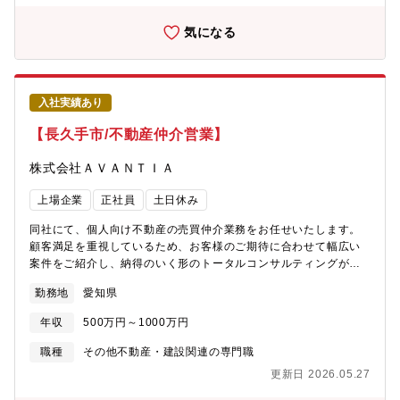
の６つを重要テーマとして掲げ、事業の推進を通して、課題解決
に取り組んでいます１安全・安心の追究、２豊かなまちづくり、
気になる
３未来へつながる暮らしの提案、４一人一人の活躍、５環境保全
の推進、６ガバナンスの充実特に、供給する商品のZEH（ネッ
ト・ゼロ・エネルギー・ハウス）化や、木材利用の促進などに力
を入れています。【契約期間備考】入社6ヵ月～1年後の正社員登
入社実績あり
用を前提とした雇用です。1年間の有期雇用契約を締結のうえ採用
となり、双方合意のもと正社員として雇用されます。社員登用時
【長久手市/不動産仲介営業】
には総合職として社員に登用されます。当初は、募集ポジション
にて専門性を深めていただきますが、ご本人の適性や意欲に合わ
株式会社ＡＶＡＮＴＩＡ
せて、当社業務全般の幅広い分野に挑戦する機会があります。
【働き方】・年間休日124日※ライフワークバランスを保ちながら
上場企業
正社員
土日休み
就業することが可能です。同業他社と比較しても非常に高いレベ
ルの就業環境が整っており、実際に他社から入社をした社員も多
同社にて、個人向け不動産の売買仲介業務をお任せいたします。
く在席します。・在宅勤務制度：有・フレックスタイム制：有(コ
顧客満足を重視しているため、お客様のご期待に合わせて幅広い
アタイムなし) ※ご自身の裁量にて業務時間をコントロールでき
案件をご紹介し、納得のいく形のトータルコンサルティングが可
ます。・平均残業時間：30時間/月 ※勤怠は、PCログをとり、
能です。【業務詳細】■売り主と買い主の仲介■物件の調査■物件の
勤務地
愛知県
管理を徹底しています。・平均有給休暇取得日数：12.0日(全
ご案内・資金計画のご相談・各種書類作成 ■条件を踏まえた契約
社)・年に一度従業員満足度調査等があります。そのなかで、自身
～引き渡し■顧客へのアフターフォロー 【強み】事業領域拡大の
年収
500万円～1000万円
の異動希望を記載することも可能です。【同社の戦略・ビジョ
施策として2024年4月からの製販分離により、(株)アバンティア不
ン】・阪急阪神ホールディングスグループは、100年以上の長きに
動産が不動産仲介事業を中部地区にて開始し、他社物件の取り扱
職種
その他不動産・建設関連の専門職
わたる歴史の中で、人々に豊かなライフスタイルを提案し、魅力
いも可能になりました。 ※インセンティブ制度有り【社風】チー
更新日 2026.05.27
あふれる沿線づくり、まちづくりに貢献してきました。・同社が
ムワークの良さが強みとなっております。今日の好業績、高成長
手がける大阪・神戸・京都を結ぶ沿線エリアは相対的に人気が高
は、各部署・各社員のチームワークの賜物です。皆が仕事に真剣