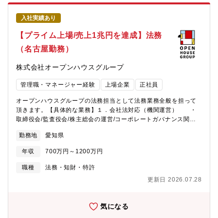
入社実績あり
【プライム上場/売上1兆円を達成】法務
（名古屋勤務）
株式会社オープンハウスグループ
管理職・マネージャー経験
上場企業
正社員
オープンハウスグループの法務担当として法務業務全般を担って
頂きます。【具体的な業務】１．会社法対応（機関運営） ・
取締役会/監査役会/株主総会の運営/コーポレートガバナンス関連
２．リスクマネジメント関連（事業部対応） ・現場社員か
勤務地
愛知県
ら寄せられる相談の対応、付随する契約書の作成・チェッ
ク ・訴訟/行政/トラブル対応 ・ネット系対応３．コンプラ
年収
700万円～1200万円
イアンス関連（仕組みづくり） ・現場指導（コンプライアン
ス研修の企画・実施等） ・ホットラインの運営 ・法改正
職種
法務・知財・特許
対応の業務４．契約・文書作成及びチェック ５．新規事業・
更新日 2026.07.28
M&A関連業務 等【同社の企業ステージ】■結果や成果に対する正
当な評価が得られる■自らが意見し、組織に反映させる事ができる
■急成長中の企業で会社の成長と共に自らも成長できる職場環境や
気になる
社内風土がある