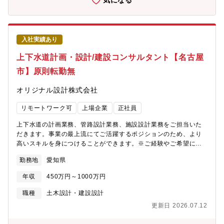
気になる
分析：各ステップの歩留まりの可視化。データに基づいたボトル
ネックの特定と改善施策の実行。・採用ブランディング：候補者
に選ばれるためのコンセプト設計、コンテンツ企画、イベント実
施など。【魅力】採用について、ご自身が主となって採用フロー
入社実績あり
のすべてにかかわる事ができ、これまでの経験を存分に活かすこ
とができます。【組織構成】人事管理部 採用課：24名各事業の
上下水道計画・設計/建設コンサルタント【名古屋
採用チームに分かれており今回は間接部門チームに配属予定で
市】原則転勤無
す。チームは10名で構成されています。
オリジナル設計株式会社
リモートワーク可
上場企業
正社員
上下水道の計画業務、管路設計業務、施設設計業務をご担当いた
だきます。事業の最上流にてご活躍するポジションのため、より
高いスキルを身につけることができます。※ご経験やご希望に応
じていずれかの業務をおまかせします。■計画・管路・施設に関す
勤務地
愛知県
る設計業務■耐震診断、補強設計、改築・更新設計、浸水対策■官
民連携業務（ウォーターPPPなど）【計画業務】上下水道事業の
年収
450万円～1000万円
ストックマネジメント、アセットマネジメント、経営戦略策定等
を行い、自治体が抱える課題の分析・整理などの計画業務を担当
職種
土木設計・建設設計
します。財政面、人口動態、施設の老朽化状況などから多角的に
更新日 2026.07.12
検討し、「どこを優先して整備・更新すべきか」などの提案を行
います。【管路設計業務】地中に埋設される下水道管・水道管の