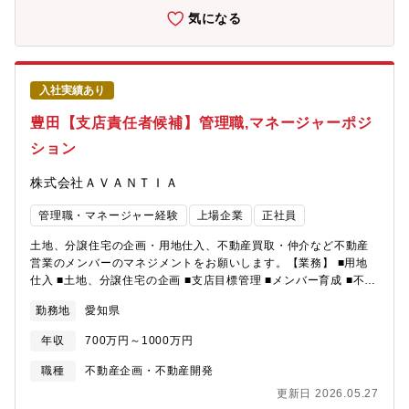
いう次なる高い目標に向け、さらなる資本政策の策定、財務基盤
気になる
の強化、そしてガバナンスの高度化を急ピッチで進めていくフェ
ーズにあります。今回は、各事業の成長を強力にサポートし、ス
ピード感ある経営を実現するとともに、東証スタンダード上場に
向けた財務戦略を主導していただく「財務スペシャリスト（将来
入社実績あり
のCFO候補）」を募集いたします。■ミッション財務のスペシャリ
ストとして、会社の業績と次なる上場戦略を支えていただきま
豊田【支店責任者候補】管理職,マネージャーポジ
す。資金調達： 銀行提出資料の作成、金融機関折衝、社債発行、
ション
中長期的な資本政策の立案・実行資金繰り： 借入金残高管理、資
金繰り計画の策定・実績管理予算実績管理※当社は通常の私募債
株式会社ＡＶＡＮＴＩＡ
だけでなく、「SDGs私募債」の導入や「ポジティブ・インパク
ト・ファイナンス契約」の締結など、サステナブルかつ先進的な
管理職・マネージャー経験
上場企業
正社員
資金調達の手法も積極的に取り入れ、実現しています。■キャリア
パス実務を通じて当社のビジネスモデルや財務状況への理解を深
土地、分譲住宅の企画・用地仕入、不動産買取・仲介など不動産
めていただいた後は、将来的には「財務経理部長」ひいては
営業のメンバーのマネジメントをお願いします。【業務】 ■用地
「CFO（最高財務責任者）」として、経営視点から会社を牽引し
仕入 ■土地、分譲住宅の企画 ■支店目標管理 ■メンバー育成 ■不動
ていただくことを期待しています。従来の枠にとらわれず、財務
産業者への同行
の視点から現状課題の分析や、新たな事業創出に繋がる資金戦略
勤務地
愛知県
のアイデアを積極的に発信できる環境です。■働くメンバー間接部
門を統括する「業務管理本部」は、財務経理部と人事総務部の2つ
年収
700万円～1000万円
の部署で構成されており、全体のバランスを見守る本部長を含め
職種
不動産企画・不動産開発
て総勢9名の組織です。財務経理部： 4名人事総務部： 4名
更新日 2026.05.27