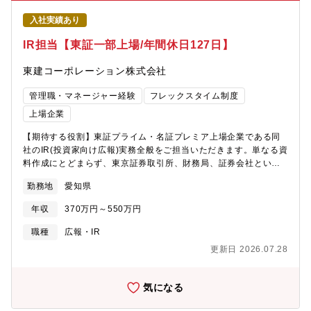
物像：・コミュニケーション力・調整力・折衝力が高い方 ・お
入社実績あり
客さまの意図をきちんと受け止め、理解し、適切な回答ができる
方 ・チームワークを大切にして良い仕事ができる方 ・品質と
IR担当【東証一部上場/年間休日127日】
コンプライアンス意識を常に保てる方
東建コーポレーション株式会社
管理職・マネージャー経験
フレックスタイム制度
上場企業
【期待する役割】東証プライム・名証プレミア上場企業である同
社のIR(投資家向け広報)実務全般をご担当いただきます。単なる資
料作成にとどまらず、東京証券取引所、財務局、証券会社といっ
た外部機関との折衝のフロントに立ち、正確かっ戦略的な情報開
勤務地
愛知県
示を遂行する重要なポジションです。金融・証券業界や行政機関
での実務経験、あるいは上場企業での高度なIR経験をお持ちの方
年収
370万円～550万円
を募集します。将来的にはIR部門のマネジメントや、経営陣のパ
ートナーとして広報戦略を牽引する責任者としての活躍を期待し
職種
広報・IR
ています。【業務内容】1.法定開示・適時開示業務・有価証券報
更新日 2026.07.28
告書、四半期報告書、決算短信等の作成および提出
(EDINET/TDnet操作含む)2.外部機関対応・東京証券取引所(東
証)、財務局、証券会社(引受部門等)との情報交換・調整業務3.投
気になる
資家コミュニケーション・決算説明会の企画・連営、国内外の機
関投資家・アナリストとの個別面談(1on1)4.経営陣へのフィード