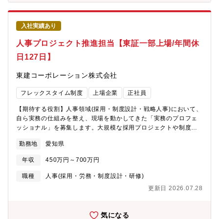
いた市場分析。・サブリース物件の収益性改善およびリスク管理
戦略の策定。・オーナー様に対する「選はれる管理会社」として
の付加価値(管理メニュー等)の企画。３．工リア・ドミナント戦
入社実績あり
略・出店工リアや重点強化工リアの特定と、リソース配分の最適
化。４．KPI管理・PDCA運用・入居率、管理戸数、成約単価など
人事プロジェクト推進担当【東証一部上場/年間休
の重要指標を可視化し、現場(仲介部・管理部)へのフィードバック
日127日】
と改善支援
東建コーポレーション株式会社
フレックスタイム制度
上場企業
正社員
【期待する役割】人事領域(採用・制度設計・戦略人事)において、
自ら実務の仕組みを整え、現場を動かしてきた「実務のプロフェ
ッショナル」を募集します。大規模な採用プロジェクトや制度運
用など、「正解のない現場」で自律的に動いてきた経験を重視し
勤務地
愛知県
ます。外部のアドバイスに頼るのではなく、自らの手でオペレー
ションを構築し、組織の課題解決にコミットしてきた方のステッ
年収
450万円～700万円
プアップを期待します。【業務内容】専門領域の担当として、自
律的にプロジェクトの実行・運用を担っていただきます。■採用ス
職種
人事(採用・労務・制度設計・研修)
キームの構築・自走・年間を通じて目標を達成するための、選考
更新日 2026.07.28
フローの独自設計やチャネル選定・管理。・採用ブランディング
の企画や、データ分析に基づいた歩留まり改善施策の実行。■人事
評価・制度運用の定着化と改善・自社に合わせた人事制度の現場
気になる