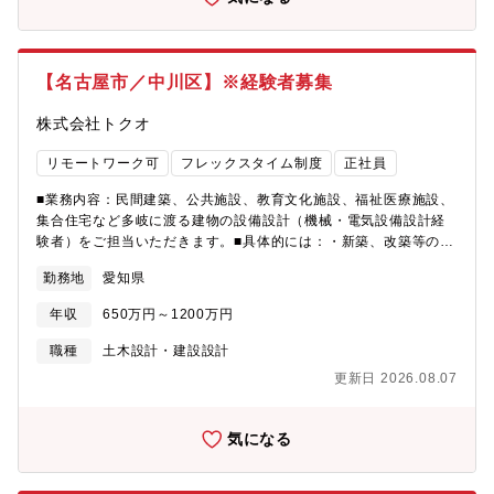
り、周辺環境や景観にも配慮した設計を行います。■テクノプロＨ
Ｄグループ会社：エンジニア人材派遣国内最大手の東証プライム
上場企業であるテクノプロHDグループ会社のため、安定した経営
基盤があります。2018年7月にテクノプロHDに参画しました。当
【名古屋市／中川区】※経験者募集
時より同社は、本社がある愛知県内では歴史のある設計事務所と
して、大きな案件を入札しておりました。株式会社テクノプロ・
株式会社トクオ
コンストラクション様は施工管理案件を多く携わっていたため、
安定性のある設計事務所をHDグループに参画させることで、お互
リモートワーク可
フレックスタイム制度
正社員
いより安定した案件の受注、経営基盤を整えられると考え、同社
に声がかかりました。同社としても、テクノプロHDに参画したこ
■業務内容：民間建築、公共施設、教育文化施設、福祉医療施設、
とで、より安定した案件受注、従業員の長期就業の安定性の確保
集合住宅など多岐に渡る建物の設備設計（機械・電気設備設計経
ができています。■同社が大事にしていること：会社を大きくし、
験者）をご担当いただきます。■具体的には：・新築、改築等の設
売り上げを伸ばすことも大事だとは考えていますが、同社は社員
計・監理・耐震改修、その他改修等の設計・監理・設備設計のと
勤務地
愛知県
のことを一番大事に考えています。同社は社員一人一人が自分ら
りまとめ・確認申請などの申請業務・工事監理・お客様との打合
しく働き、希望のキャリア実現を応援しています。そのための取
せ など■魅力・特徴：・同社はフレックス制度や在宅勤務制度の
年収
650万円～1200万円
り組みとして、社内で上長との面談の実施や資格取得のための制
導入や年間休日数の増加など、社員が働きやすさを向上させる取
度を取り入れ、社員一人一人に寄り添う経営をしています。■採用
り組みを積極的に導入しております。・近年は、民間施設の企
職種
土木設計・建設設計
背景：業績好調につき増員拡大採用です。在宅勤務をご希望の方
画・設計・監理へも参画しており、今後は新築物件設計等の事業
更新日 2026.08.07
も歓迎致します。面接時にご相談ください。
への展開も進めていきます。民間建築、公共施設・教育文化施
設・福祉医療施設、集合住宅など様々な建物の基本設計から実施
設計、工事監理を行います。新築、改修共にお客様や利用者の想
気になる
いを細部まで汲み取り、周辺環境や景観にも配慮した設計を行い
ます。■採用背景：業績好調につき増員拡大採用です。在宅勤務を
ご希望の方も歓迎致します。面接時にご相談ください。■求める人