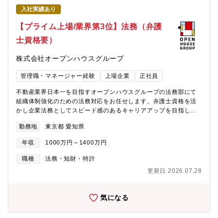
や仕組み化を推進する、ハンズオンな組織創りを期待していま
入社実績あり
す。担当業務上場準備・M&A・組織拡大に伴う、コーポレート部
門全体の統括・マネジメント、および実務の推進をお任せしま
【プライム上場/業界第3位】法務（弁護
す。コーポレート部門のマネジメントと実務（ハンズオン）●人
士資格要）
事・総務・財務・経理部門の横断的な統括とメンバーマネジメン
ト●成長スピードに耐えうる、バックオフィス全体の業務フロー刷
株式会社オープンハウスグループ
新、自動化（DX・ITツール導入など）の推進●必要に応じた、規
程改定やシステム入力等の実務フォロー東証スタンダード上場に
管理職・マネージャー経験
上場企業
正社員
向けた体制構築●全社的なガバナンス体制の構築と統制強化●リス
クマネジメントおよびコンプライアンス体制の強化●監査法人、主
不動産業界日本一を目指すオープンハウスグループの法務部にて
幹事証券会社、金融機関等との折衝・対応M&A・成長戦略の推進
組織体制強化のための法務対応をお任せします。弁護士資格を活
●M&A実行時におけるコーポレート視点でのデューデリジェンスへ
かし企業法務としてスピード感のあるキャリアアップを目指しま
の参画●買収後のPMIの実行と主導【描ける未来：東証スタンダー
せんか？【具体的な業務】法務業務全般1．リスクマネジメント関
ド上場企業の「取締役COO」へ】入社直後は、現在の本部長や経
勤務地
東京都 愛知県
連(事業部対応) ・現場社員から寄せられる相談の対応、
営陣と一緒に、当社のカルチャーや不動産業界の特性、独自の
付随する契約書の作成・チェック ・訴訟/行政/トラブル対
IT/AIを活用したビジネスモデルをインプットしていただきます。
年収
1000万円～1400万円
応 ・ネット系対応2．契約・文書作成及びチェック3．コンプ
その後、コーポレート全般の責任者として、5年以内の東証スタン
ライアンス関連(仕組みづくり) ・現場指導（コンプライ
職種
法務・知財・特許
ダード市場変更、およびM&A戦略に紐づく組織統合を行っていた
アンス研修の企画・実施等） ・ホットラインの運営 ・法
だきます。また現職本部長からのバトンタッチに留まらず、将来
更新日 2026.07.28
改正対応の業務4．会社法対応（機関運営） ・取締役会/監査
的には「取締役COO」など、東証スタンダード上場企業の経営ボ
役会/株主総会の運営/コーポレートガバナンス関連5．新規事業・
ードとして、会社の命運を握るトップへ登り詰める未来を描いて
M&A関連業務
気になる
いただけます。