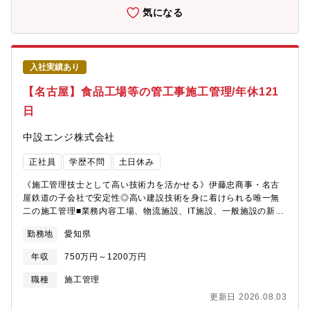
気になる
入社実績あり
【名古屋】食品工場等の管工事施工管理/年休121
日
中設エンジ株式会社
正社員
学歴不問
土日休み
《施工管理技士として高い技術力を活かせる》伊藤忠商事・名古
屋鉄道の子会社で安定性◎高い建設技術を身に着けられる唯一無
二の施工管理■業務内容工場、物流施設、IT施設、一般施設の新
築、増築、リニューアル工事に関わる管工事施工管理をして頂き
勤務地
愛知県
ます。《食品工場》食品需要が高まる中でも人手が不足する昨今
ではロボット活用などによる省人化させた工場建設が課題となっ
年収
750万円～1200万円
ており、同社への需要も高まっております。単純な建設ではな
く、ロボットの配置など含めトータルプロデュースしており、元
職種
施工管理
請けとして裁量もって業務にあたれることも特徴です。■魅力同社
更新日 2026.08.03
は設計から携わり、建築・管工事・電気工事すべてを一社で担っ