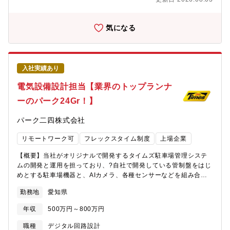
に長期休暇を取っていただく方針です。◎出張…三重・岐阜など
の東海圏を中心とした、本社に近い場所への出張（目安8ヶ月ほ
ど）が発生します。◎現場手当（5千円～5万円）・遠方手当（2.5
気になる
～5.5万円）・帰省手当（6万円）・別居手当（3万円）なども充実
しており、給与UPも見込めます。◎施工管理の人数…平均5名体
制（監理技術者1名・主任技術者4名）◎有給平均取得日数…7日■
就業環境・業務のDX化や、従来であれば現場の社員が行っていた
入社実績あり
業務を外注に委託したり、拠点によっては各種書類作成を事務員
が代行するなど、業務負荷の軽減するための様々な取り組みを行
電気設備設計担当【業界のトップランナ
っています。・名古屋鉄道・伊藤忠商事の出資会社ということも
ーのパーク24Gr！】
あり、コンプライアンスに対する意識は非常に高い経営を行って
いる為、現場でも残業時間に関しては課題感を持ちながら運営が
パーク二四株式会社
できています。■事業の強み・もとはサブコン業から始まった事業
のため、サブコンに仕事を任せることなく一括で受注できる点が
リモートワーク可
フレックスタイム制度
上場企業
強みです。・業務を通して、必然的に一貫した技術力が身に付き
ます。・主に食品工場の新築・改修工事に信頼と実績を誇りま
【概要】当社がオリジナルで開発するタイムズ駐車場管理システ
す。■同社の魅力・会社の安定性…伊藤忠商事と名古屋鉄道の子会
ムの開発と運用を担っており、?自社で開発している管制盤をはじ
社として、安定した基盤と受注あり。利益率は通常1～2％と言わ
めとする駐車場機器と、AIカメラ、各種センサーなどを組み合わ
れる中、4～4.5％と高い水準を維持。・定着率…株式会社福利厚
せた、駐車場総合管制システムの開発を進めています。?具体的に
生倶楽部中部（名古屋鉄道の合弁会社）によるリロクラブに加入
勤務地
愛知県
は、標準化された駐車場総合管制システムの回路パターンに当て
しているため、福利厚生も充実しています。
はまらないような、新規かつ特殊な大型駐車場の開設や更改、既
年収
500万円～800万円
存の他社運営駐車場を当社に移管する際に発生する回路設計をお
任せします。?（一例ではありますが、当社が運営を担っている大
職種
デジタル回路設計