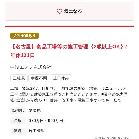
ています。各部署連携しながら進めていくため幅広い知見・技術
力を学ぶことができ、またジョブローテーションも可能であるた
気になる
め技術者としてのゼネラリストを目指すことが可能です。食品工
場のみならず、その他物流施設などにも携わることができ、自身
のスキルを幅広く伸ばしていける点が魅力です。■ポジション特徴
◎休日…振替休日の取得を徹底しており、工期と工期の間に長期
入社実績あり
休暇を取っていただく方針です。◎出張…三重・岐阜などの東海
圏を中心とした、本社に近い場所への出張（目安8ヶ月ほど）が発
【名古屋】食品工場等の施工管理《2級以上OK》/
生します。◎現場手当（5千円～5万円）・遠方手当（2.5～5.5万
年休121日
円）・帰省手当（6万円）・別居手当（3万円）なども充実してお
り、給与UPも見込めます。◎施工管理の人数…平均5名体制（監
中設エンジ株式会社
理技術者1名・主任技術者4名）◎有給平均取得日数…7日■就業環
境・業務のDX化や、従来であれば現場の社員が行っていた業務を
正社員
学歴不問
土日休み
外注に委託したり、拠点によっては各種書類作成を事務員が代行
するなど、業務負荷の軽減するための様々な取り組みを行ってい
工場、物流施設、IT施設、一般施設の新築、増築、リニューアル
ます。・名古屋鉄道・伊藤忠商事の出資会社ということもあり、
工事に関わる建築施工管理をご担当いただきます。■業務の魅力同
コンプライアンスに対する意識は非常に高い経営を行っている
社は設計から携わり、建築・管工事・電気工事すべてを一社で担
為、現場でも残業時間に関しては課題感を持ち就労しています。■
っています。各部署連携しながら進めていくため幅広い知見・技
同社の魅力・会社の安定性…伊藤忠商事と名古屋鉄道の子会社と
勤務地
愛知県
術力を学ぶことができ、またジョブローテーションも可能である
して、安定した基盤と受注あり。利益率は4～4.5％と高い水準を
ため技術者としてのゼネラリストを目指すことが可能です。食品
維持。・定着率…株式会社福利厚生倶楽部中部（名古屋鉄道の合
年収
670万円～900万円
工場のみならず、その他物流施設などにも携わることができ、自
弁会社）によるリロクラブに加入しているため、福利厚生も充実
身のスキルを幅広く伸ばしていける点が魅力です。■ポジションの
職種
施工管理
しています。
特徴：◎休日…振替休日の取得を徹底しており、工期と工期の間
更新日 2026.08.03