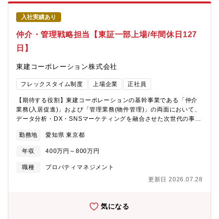
産関連の最新動向を分かりやすくまとめ、営業が商談のネタとし
て使える「武器」に変えて提供。・教科書的な知職ではなく、
入社実績あり
「現場でどう話せばお客様に伝わるか」に焦点を当てた営業向け
の税務研修。3.イベント・セミナーの監修・土地所有者様向けの
仲介・管理戦略担当【東証一部上場/年間休日127
税務セミナーの講師を務め、会社としての信頼性をアピール。
日】
東建コーポレーション株式会社
フレックスタイム制度
上場企業
正社員
【期待する役割】東建コーポレーションの基幹事業である「仲介
業務(入居促進)」および「管理業務(物件管理)」の両面において、
データ分析・DX・SNSマーケティングを融合させた次世代の事業
戦略を立案・実行していただきます。少子高齢化やDXの加速な
勤務地
愛知県 東京都
ど、不動産市場が大きな転換期を迎える中、マーケティングのス
キルや統計データに基づいた緻密なエリア戦略を通じ、新たな視
年収
400万円～800万円
点で業界を刷新する役割を期待しています。【業務内容】仲介本
部の戦略担当として、以下のフェーズにおける戦略立案から運用
職種
プロパティマネジメント
までを一貫してご担当いただきます。１．入居促進・集客戦略(マ
更新日 2026.07.28
ーケティング/DX)・SNS(lnstagram、TikTok、YouTube等)を活
用したブランディング・集客モデルの構築・DXの推進によるシス
テム開発、アプリ開発２．受託・管理拡大戦略(不動産経営・コン
気になる
サルティング)・統計データ(人口動態、競合調査、買料相場)を用