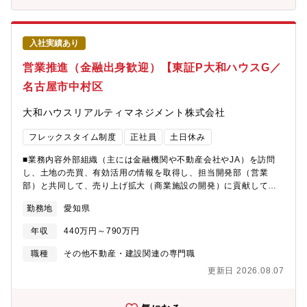
略の指揮・統計データに基づくエリア別ドミナント戦略および、
収益性を極大化させるサプリース戦略の高度化・DX(不動産テッ
ク)の強力な推進による、契約・管理業務のフルデジタル化と生産
入社実績あり
性の抜本的向上・SNSマーケティング等を駆使した非対面・デジ
タル集客構造への変革３．組織開発・マネジメント・仲介・管理
営業推進（金融出身歓迎）【東証P大和ハウスG／
各部署のリーダー育成および評価制度の最適化・全国の拠点長に
名古屋市中村区
対するガバナンスの強化と、全社的なナレッジシェアの仕組み作
り４．アライアンス・新規事業の検討・管理物件の付加価値向上
大和ハウスリアルティマネジメント株式会社
に向けた、外部バートナーとの提携や新サービスの企画立案・
「次世代の不動産仲介・管理モデル」を具現化する、新規サービ
フレックスタイム制度
正社員
土日休み
スやプラットフォームの企画・立案
■業務内容外部組織（主には金融機関や不動産会社やJA）を訪問
し、土地の売買、有効活用の情報を取得し、担当開発部（営業
部）と共同して、売り上げ拡大（商業施設の開発）に貢献してい
ただきます。【こんな方にマッチします】・協調性があり、人の
勤務地
愛知県
意見にも耳をかたむける素直な方・営業が好きな方【配属先情
報】 ■営業推進部 中部担当（中部支店）
年収
440万円～790万円
職種
その他不動産・建設関連の専門職
更新日 2026.08.07