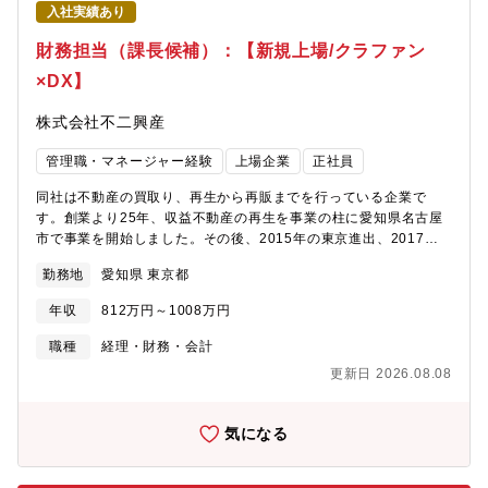
プレゼンテーション。②採用プロセスのBPR（劇的効率化）とDX
入社実績あり
推進・採用ATS（HRMOS等）や生成AI、各種ツールを駆使し、面
接調整や候補者管理などのオペレーション業務を自動化・効率
財務担当（課長候補）：【新規上場/クラファン
化。・応募から内定までのリードタイムを短縮し、候補者の意欲
×DX】
を高めるシームレスな選考体験（CX）の設計。③オンボーディン
グ・評価制度運用・カルチャー醸成の実務推進・入社後の早期立
株式会社不二興産
ち上がりを支援する教育研修（オンボーディング）の企画・実
行。・自律自走型の組織カルチャーを浸透させるための社内施策
管理職・マネージャー経験
上場企業
正社員
の立案。・CHROや経営陣と連携した、人事評価制度の運用改善
サポート。求める人物像（選考基準）・論理的思考力と仕組み化
同社は不動産の買取り、再生から再販までを行っている企業で
の意識：現状の課題をロジカルに分析し、テクノロジーを用いて
す。創業より25年、収益不動産の再生を事業の柱に愛知県名古屋
「どうすれば効率化できるか」を常に考え、実行できる方。・高
市で事業を開始しました。その後、2015年の東京進出、2017年
い目標達成意欲と自律性：与えられた目標に対して、受け身では
の大阪進出を経て、着実に事業を拡大してきました。さらに、賃
なく自ら道筋を立てて完遂にこだわる行動力をお持ちの方。※選
勤務地
愛知県 東京都
貸経営コンサルティングや建物管理などへも積極的に領域を広
考プロセスにおいて、上記の論理的思考力・資質を測定する適性
げ、2024年には東京に建物管理拠点も新設。不動産業界の中で独
検査を実施いたします。
年収
812万円～1008万円
特の立ち位置を確立するために、不動産クラウドファンディング
事業やIT・テクノロジーを駆使した業務効率化なども推進してい
職種
経理・財務・会計
ます。当社は、2026年6月に東京証券取引所 TOKYO PRO
更新日 2026.08.08
Marketへ新規上場いたしました。しかし、これはあくまで通過点
です。今後は「東証スタンダード市場への市場変更（上場）」と
いう次なる高い目標に向け、さらなる資本政策の策定、財務基盤
気になる
の強化、そしてガバナンスの高度化を急ピッチで進めていくフェ
ーズにあります。今回は、各事業の成長を強力にサポートし、ス
ピード感ある経営を実現するとともに、東証スタンダード上場に