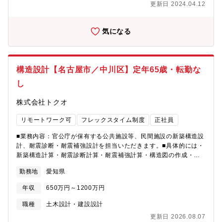
更新日 2024.04.12
事故の発生率が最も高い場所が駐車場内です。また、駐車場の外
ギーを生み出す車載用次世代バッテリーとして需要が急増してお
を見れば、大型商業施設の駐車場を原因とした周辺道路の渋滞も
ります。将来的には市場ニーズなどを考慮し、更なる事業拡大も
大きな社会課題となっており、単に入口と出口を制御するだけで
予定していることによる増員募集となります。■業務詳細：・お客
気になる
はこれらの課題を解決できません。?限られたスペースの中で多く
様へのご要望のヒアリング、評価計画策定、評価手順書の作成、
の車と人が行き交う駐車場の管制に向き合い、安心・安全な駐車
評価準備、実施、データ抽出、加工・環境試験、電気的試験、機
場サービスの提供を行います。?
械的試験、分析、充放電試験、サイクル試験など、各種試験での
リチウムイオン電池の機能安全性評価・二次電池の電気用品安全
構造設計【名古屋市／中川区】定年65歳・転勤な
法要求項目にあたる各種規格試験、自社規格試験、オーダー規格
し
試験 ■受託の流れ打合せ→試験内容の企画→見積提出→秘密保持
契約締結→供試体受渡→試験実施→報告書・データ提出
株式会社トクオ
リモートワーク可
フレックスタイム制度
正社員
■業務内容：官公庁が保有する公共施設等、民間施設の新築構造設
計、耐震診断・耐震補強設計を担当いただきます。■具体的には・
新築構造計算・耐震診断計算・耐震補強計算・構造図の作成・発
注担当者（官公庁・ゼネコン・設計事務所）との打合せ・各種申
勤務地
愛知県
請業務・各種検査の立ち合い■魅力・特徴・同社はフレックス制度
や在宅勤務制度の導入や年間休日数の増加など、社員が働きやす
年収
650万円～1200万円
さを向上させる取り組みを積極的に導入しております。・近年
は、民間施設の企画・設計・監理へも参画しており、今後は新築
職種
土木設計・建設設計
物件設計等の事業への展開も進めていきます。民間建築、公共施
更新日 2026.08.07
設・教育文化施設・福祉医療施設、集合住宅など様々な建物の基