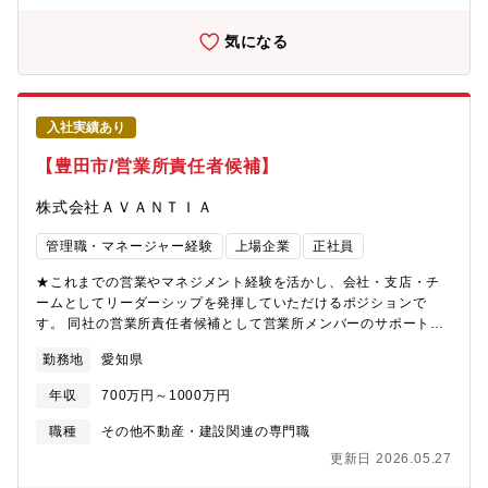
気になる
入社実績あり
【豊田市/営業所責任者候補】
株式会社ＡＶＡＮＴＩＡ
管理職・マネージャー経験
上場企業
正社員
★これまでの営業やマネジメント経験を活かし、会社・支店・チ
ームとしてリーダーシップを発揮していただけるポジションで
す。 同社の営業所責任者候補として営業所メンバーのサポート・
フォローをお任せします。【業務詳細】 ・営業所目標管理・顧客
勤務地
愛知県
管理・メンバー育成・顧客折衝への同席など【社風】チームワー
クの良さが強みとなっております。今日の好業績、高成長は、各
年収
700万円～1000万円
部署・各社員のチームワークの賜物です。皆が仕事に真剣で、厳
しさを共に乗り越えている「仲間」という意識が強いのが特徴と
職種
その他不動産・建設関連の専門職
なっております。ワンチームでお互い助け合いながら業務を遂行
更新日 2026.05.27
しています。