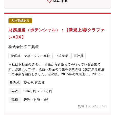
気になる
入社実績あり
財務担当（ポテンシャル）：【新規上場/クラファ
ン×DX】
株式会社不二興産
管理職・マネージャー経験
上場企業
正社員
同社は不動産の買取り、再生から再販までを行っている企業で
す。創業より25年、収益不動産の再生を事業の柱に愛知県名古屋
市で事業を開始しました。その後、2015年の東京進出、2017年
の大阪進出を経て、着実に事業を拡大してきました。さらに、賃
勤務地
愛知県 東京都
貸経営コンサルティングや建物管理などへも積極的に領域を広
げ、2024年には東京に建物管理拠点も新設。不動産業界の中で独
年収
504万円～812万円
特の立ち位置を確立するために、不動産クラウドファンディング
事業やIT・テクノロジーを駆使した業務効率化なども推進してい
職種
経理・財務・会計
ます。当社は、2026年6月に東京証券取引所 TOKYO PRO
更新日 2026.08.08
Marketへ新規上場いたしました。しかし、これはあくまで通過点
です。今後は「東証スタンダード市場への市場変更（上場）」と