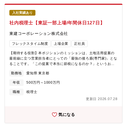
バック・市場の反応や株主構成の分析に基づいた、経営戦略への
提言5.株主総会支援・招集通知の作成補助や当日の運営サポート
入社実績あり
社内税理士【東証一部上場/年間休日127日】
東建コーポレーション株式会社
フレックスタイム制度
上場企業
正社員
【期待する役割】本ポジションのミッションは、土地活用提案の
最前線に立つ営業担当者にとっての「最強の後ろ盾(専門家)」とな
ることです。「この提案で本当に節税になるのか？」というお客
様の不安に対し、税務の視点から確固たる根拠を裏付け、成約を
勤務地
愛知県 東京都
サポートします。営業現場とニ人三脚で動き、不動産オーナー様
の資産を守る「攻めと守りのコンサルティング」を担っていただ
年収
500万円～1000万円
きます。【業務内容】1.営業部隊への強力なバックアップ・相続
税、所得税、固定資産税などの複雑なシミュレーションを、お客
職種
税理士
様がひと目で理解できる「納得感のある資料」へブラッシュアッ
更新日 2026.07.28
プ。・資産規模の大きなオーナー様との商談に同行。その場で税
務上の懸念を解消し、営業担当者の信頼を専門知識でブーストさ
せます。・営業現場からの「このケースでの節税効果は?」といっ
気になる
た実務的な質問に対して、社内の駆け込み寺として回答・指導し
ます。2.営業部隊の「武装」と「仕組み作り」・税制改正や不動