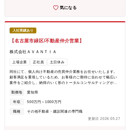
く、まち全体の魅力を高める開発を強みとしています。・同社
で、厳しさを共に乗り越えている「仲間」という意識が強いのが
気になる
は、「『安心・快適』、そして『夢・感動』をお届けすること
特徴となっております。ワンチームでお互い助け合いながら業務
で、お客様の喜びを実現し、社会に貢献する」というグループ経
を遂行しています。
営理念のもと、関西で圧倒的No.１の沿線をつくること、首都圏・
海外での事業を拡大させ、総合不動産デベロッパーとして成長し
入社実績あり
ていくことを目標としています。・服装も自由かつ、穏やかな社
風も魅力的な要素の一つです。
【名古屋市緑区/不動産仲介営業】
株式会社ＡＶＡＮＴＩＡ
上場企業
正社員
土日休み
同社にて、個人向け不動産の売買仲介業務をお任せいたします。
顧客満足を重視しているため、お客様のご期待に合わせて幅広い
案件をご紹介し、納得のいく形のトータルコンサルティングが可
能です。【業務詳細】■売り主と買い主の仲介■物件の調査■物件の
勤務地
愛知県
ご案内・資金計画のご相談・各種書類作成 ■条件を踏まえた契約
～引き渡し■顧客へのアフターフォロー 【強み】事業領域拡大の
年収
500万円～1000万円
施策として2024年4月からの製販分離により、(株)アバンティア不
動産が不動産仲介事業を中部地区にて開始し、他社物件の取り扱
職種
その他不動産・建設関連の専門職
いも可能になりました。 ※インセンティブ制度有り【社風】チー
更新日 2026.05.27
ムワークの良さが強みとなっております。今日の好業績、高成長
は、各部署・各社員のチームワークの賜物です。皆が仕事に真剣