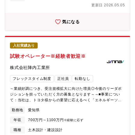
阪万博の駐車場や、高輪ゲートウェイシティの駐車場（近年の国
更新日 2026.05.05
内再開発プロジェクトの中でも最大級）当部が回路設計を担って
います）?詳細・駐車場総合管制システムの回路設計（新規・特殊
案件がメイン）?・駐車場オープン時のトラブル発生に伴う現場対
気になる
応及び調整?・駐車場総合管制システムの現地動作確認、機器調
整?将来的には：・駐車場総合管制システムの要件定義、開発など
もお任せする予定です。?研修について：?入社後、2～3カ月かけ
てOJTを行います。?独り立ちするまでしっかりサポートいたしま
入社実績あり
すのでご安心ください。?【配属先】ICT推進本部 タイムズパー
キングシステム開発部【具体的な業務】・駐車場総合管制システ
試験オペレーター※経験者歓迎※
ムの回路設計（新規・特殊案件がメイン） ・駐車場オープン時の
トラブル発生に伴う現場対応及び調整 ・駐車場総合管制システム
株式会社陣内工業所
の現地動作確認、機器調整 ・将来的には、駐車場総合管制システ
ムの要件定義、開発などもお任せする予定です。 ＜研修について
フレックスタイム制度
正社員
転勤なし
＞ 入社後、2～3カ月かけてOJTを行います。 独り立ちするまでし
っかりサポートいたしますのでご安心ください。 【仕事の魅
～業績好調につき、受注規模拡大に向けた増員◎今後のリーダポ
力】?◎社会貢献度の高さと裁量の大きさ?駐車場事業のトップラ
ジションを担っていただく方の募集となります～～■事業につい
ンナーとして、私達は未だ答えのない課題に常に向き合っていま
て：当社は、トヨタ様からの要望に応えるべく「エネルギーソリ
す。?言われた通りに設計するのではなく、時には営業担当やゼネ
ューション事業」と位置づけ、その事業の第一歩として、リチウ
勤務地
愛知県
コン・建設会社様とも協議しながら、より良い駐車場の絵を自分
ムイオン電池の安全評価試験の受託を2019年より開始しました。
たちで描いていきます。?世の中の最新技術にもアンテナを張りな
リチウムイオン二次電池や全個体電池は、用途の広がりに伴い機
年収
700万円～1100万円
※経験に応ず
がら、裁量大きく積極的かつ主体的に業務を進められる環境で
能安全性試験のニーズも急増しています。新たなことに挑戦し続
す。?◎ニーズに合わせたサービス設計が可能?駐車場の場内管制
ける当社は、そのニーズに貢献できる数少ない企業の1社です。■
職種
土木設計・建設設計
は一見シンプルなものと思われるかもしれませんが、実は自動車
採用背景：リチウムイオン電池は、コンパクトで高出力なエネル