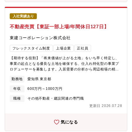
入社実績あり
不動産売買【東証一部上場/年間休日127日】
東建コーポレーション株式会社
フレックスタイム制度
上場企業
正社員
【期待する役割】「将来価値が上がる土地」をいち早く特定し、
事業の起点となる優良な土地を確保する、仕入れ特化型の事業プ
ロデューサーを募集します。入居需要の分析から周辺相場の精査
までを行い、土地の仕入れから決済までを主導していただきま
勤務地
愛知県 東京都
す。数億円単位のプロジェクトを動かす、不動産ビジネスの最上
流工程に特化した役割です。【業務内容】１．戦略的土地情報の
年収
600万円～1000万円
収集・仲介業者、金融機関、士業ネットワークを駆使した「未公
開情報」の先行取得。・将来の再開発予定やインフラ整備を見越
職種
その他不動産・建設関連の専門職
した、資産価値上昇工リアの特定。２．売買情報の収集・精査・
更新日 2026.07.28
売却検討案件の早期掘り起こしと、権利関係・法的規制の確
認。・周辺の成約事例やマーケット動向に基づく、仕入れ価格の
妥当性判断。
気になる