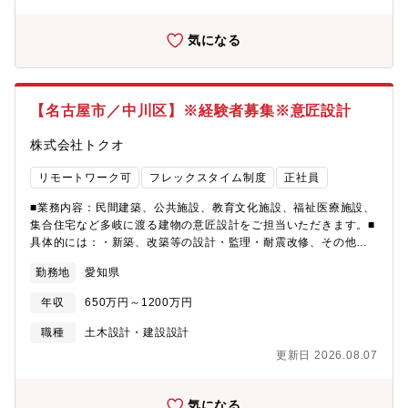
本設計から実施設計、工事監理を行います。新築、改修共にお客
様や利用者の想いを細部まで汲み取り、周辺環境や景観にも配慮
気になる
した設計を行います。■テクノプロＨＤグループ会社エンジニア人
材派遣国内最大手の東証プライム上場企業であるテクノプロHDグ
ループ会社のため、安定した経営基盤があります。2018年7月に
テクノプロHDに参画しました。当時より同社は、本社がある愛知
【名古屋市／中川区】※経験者募集※意匠設計
県内では歴史のある設計事務所として、大きな案件を入札してお
りました。株式会社テクノプロ・コンストラクション様は施工管
株式会社トクオ
理案件を多く携わっていたため、安定性のある設計事務所をHDグ
ループに参画させることで、お互いより安定した案件の受注、安
リモートワーク可
フレックスタイム制度
正社員
定基盤を整えられると考え、同社に声がかかりました。同社とし
ても、テクノプロHDに参画したことで、より安定した案件受注、
■業務内容：民間建築、公共施設、教育文化施設、福祉医療施設、
従業員の長期就業の安定性の確保ができています。■同社が大事に
集合住宅など多岐に渡る建物の意匠設計をご担当いただきます。■
していること会社を大きくし、売り上げを伸ばすことも大事だと
具体的には：・新築、改築等の設計・監理・耐震改修、その他改
は考えていますが、同社は社員のことを一番大事に考えていま
修等の設計・監理・設備設計、構造設計のとりまとめ・確認申請
勤務地
愛知県
す。同社は社員一人一人が自分らしく働き、希望のキャリア実現
などの申請業務・工事監理・お客様との打合せ など■魅力・特
を応援しています。そのための取り組みとして、社内で上長との
徴：・同社はフレックス制度や在宅勤務制度の導入や年間休日数
年収
650万円～1200万円
面談の実施や資格取得のための制度を取り入れ、社員一人一人に
の増加など、社員が働きやすさを向上させる取り組みを積極的に
寄り添う経営をしています。■採用背景業績好調につき増員拡大採
導入しております。・近年は、民間施設の企画・設計・監理へも
職種
土木設計・建設設計
用です。宅勤務をご希望の方も歓迎致します。面接時にご相談く
参画しており、今後は新築物件設計等の事業への展開も進めてい
更新日 2026.08.07
ださい。
きます。民間建築、公共施設・教育文化施設・福祉医療施設、集
合住宅など様々な建物の基本設計から実施設計、工事監理を行い
ます。新築、改修共にお客様や利用者の想いを細部まで汲み取
気になる