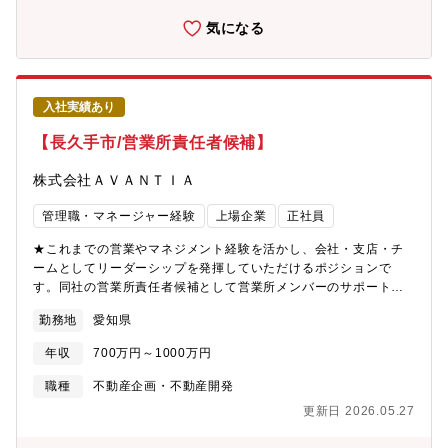
気になる
入社実績あり
【長久手市/営業所責任者候補】
株式会社ＡＶＡＮＴＩＡ
管理職・マネージャー経験
上場企業
正社員
★これまでの営業やマネジメント経験を活かし、会社・支店・チ
ームとしてリーダーシップを発揮していただけるポジションで
す。同社の営業所責任者候補として営業所メンバーのサポート・
フォローをお任せします。【業務詳細】 ・営業所目標管理・顧客
勤務地
愛知県
管理・メンバー育成・顧客折衝への同席など 【社風】チームワー
クの良さが強みとなっております。今日の好業績、高成長は、各
年収
700万円～1000万円
部署・各社員のチームワークの賜物です。皆が仕事に真剣で、厳
しさを共に乗り越えている「仲間」という意識が強いのが特徴と
職種
不動産企画・不動産開発
なっております。ワンチームでお互い助け合いながら業務を遂行
更新日 2026.05.27
しています。