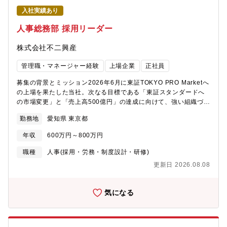
ージェント・マネジメント：パートナーエージェント各社に対し
入社実績あり
て当社のビジョンを強力にプレゼンテーションし、推薦優先度を
高めるリレーション構築。・選考プロセスのBPR（業務改革）：
人事総務部 採用リーダー
応募から承諾に至るリードタイムを短縮し、優秀層の離脱を防ぐ
強固でスピーディーな採用フローの確立。②売上高500億円に向け
株式会社不二興産
た「組織OS」および評価・還元制度の設計・内製実装・戦略的人
事制度の構築：各部門のPL・KPIに直結し、社員が自発的に成果
管理職・マネージャー経験
上場企業
正社員
を追求したくなるインセンティブ・評価システムの設計と確実な
運用。・事業計画と人員計画の連動：売上目標や新規事業の進捗
募集の背景とミッション2026年6月に東証TOKYO PRO Marketへ
に連動した、機動的な人員配置・ROI管理シミュレーションの構
の上場を果たした当社。次なる目標である「東証スタンダードへ
築。・DX・AIを活用した人事業務の高度化：生成AI、HRTech、
の市場変更」と「売上高500億円」の達成に向けて、強い組織づく
BIツール等を駆使し、採用・労務・組織データ分析の仕組み化・
りが急務となっています。現在の人事部門は、面接調整やスカウ
勤務地
愛知県 東京都
自動化を推進。③自律自走型リーダーの育成と、高心理的安全性
ト送信といった「手足のオペレーション」に忙殺される段階を脱
を両立する組織カルチャーの醸成・「自ら課題を設定する」リー
却しなければなりません。お任せしたいのは、言われた通りに採
年収
600万円～800万円
ダーの輩出：既存の枠にとらわれず、問いを立て新規事業・改善
用実務を回すだけの担当者ではありません。テクノロジーを活用
を推進できる自律型リーダーの育成。・コンプライアンス・内部
して業務フローをBPR（劇的効率化）し、自ら経営視点を持って
職種
人事(採用・労務・制度設計・研修)
統制の徹底：上場企業としてガバナンスを堅持しつつ、失敗を恐
優秀な人材をアトラクトする「攻めの採用」の要となるリーダー
更新日 2026.08.08
れず挑戦できるチームカルチャーの浸透。求める人物像（選考基
です。■ 具体的な業務内容①「攻めの採用戦略」の企画とダイレ
準）・高度な論理的思考力と数値感度：高度な組織シミュレーシ
クトリクルーティングの推進・経営陣や各事業部長との目線合わ
ョンや経営ロジックを瞬時に構造化し、数値に基づいて仕組みを
せを行い、求める人物像（要件定義）を明確化。・ダイレクトリ
気になる
設計できる方。・確実な目標完遂意欲と事業推進力：不確実で変
クルーティング媒体（ビズリーチ等）やリファラルを活用し、次
化の早い環境下においても、自ら施策を立ち上げ、最後までやり
世代のリーダー・幹部候補生を能動的に発掘・アトラクト。・エ
切る強い遂行力をお持ちの方。※選考プロセスにおいて、上記の
ージェントとの強固なリレーション構築と、自社の魅力の戦略的
論理的思考力・資質を測定