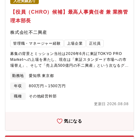
入社実績あり
【役員（CHRO）候補】最高人事責任者 兼 業務管
理本部長
株式会社不二興産
管理職・マネージャー経験
上場企業
正社員
募集の背景とミッション当社は2026年6月に東証TOKYO PRO
Marketへの上場を果たし、現在は「東証スタンダード市場への市
場替え」、そして「売上高500億円の不二興産」という次なるグラ
ンドデザインの実現に向けて舵を切っています。この圧倒的な飛
勤務地
愛知県 東京都
躍を果たすためには、従来の不動産業の枠組みを超え、最新テク
ノロジーや生成AIを基盤とした「最小の経営資源で最大の一人当
年収
800万円～1500万円
たり付加価値を創造する、次世代の組織OS」を構築・実装するこ
とが不可欠です。求めているのは、単なるアドバイザーや既存ル
職種
その他経営幹部
ールの管理者ではありません。事業計画から逆算した採用・組織
更新日 2026.08.08
ストーリーを描き、社長の右腕として経営幹部をアトラクトし、
組織全体の生産性を飛躍させるCHROを、経営直下のパートナー
としてお迎えします。■ 具体的な業務内容①経営幹部・ハイクラ
気になる
ス人材を獲得する「攻めの採用戦略」の企画・推進・ハイクラス
人材の戦略的獲得：ダイレクトリクルーティングやリファラル等
をフル活用し、経営幹部候補を能動的にアトラクト・獲得。・エ