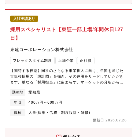
入社実績あり
採用スペシャリスト【東証一部上場/年間休日127
日】
東建コーポレーション株式会社
フレックスタイム制度
上場企業
正社員
【期待する役割】同社のさらなる事業拡大に向け、年間を通じた
大規模採用の「設計図」を描き、その連用をリードしていただき
ます。単なる「採用担当」に留まらす、マーケットの分析から選
考フローの独自設計、ブランディングの企画まで、「攻めの採
勤務地
愛知県
用」を実現するためのスキーム構築を一気通貫でお任せします。
【業務内容】年間目標の達成に向け、戦略立案から実運用まで、
年収
400万円～600万円
以下の業務を裁量を持ってご担当いただきます。１．採用スキー
ムの構築・自走・戦略的チャネル選定：ダイレクトリクルーティ
職種
人事(採用・労務・制度設計・研修)
ング、人材紹介、リファラル、媒体等の最適なポートフォリオの
更新日 2026.07.28
組み立てと管理・運用。・選考フローの最適化：各ポジションに
応じた独自の選考プロセスの設計。候補者体験(CX)の向上と効率
化の両立２．データドリプンな改善とブランディング・KPI管理・