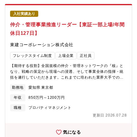
入社実績あり
仲介・管理事業推進リーダー【東証一部上場/年間
休日127日】
東建コーポレーション株式会社
フレックスタイム制度
上場企業
正社員
【期待する役割】全国規模の仲介・管理ネットワークの『核』と
なり、戦略の策定から現場への浸透、そして事業全体の指揮・統
括を遂行していただきます。これまでに培われた業界大手での経
験を活かし、リーシング戦略と物件管理戦略の最適化、ならびに
勤務地
愛知県 東京都
DXを強力に推進していたたきます。データ統計に基づいたエリア
戦略やSNSマーケティングを融合させ、「次世代の不動産仲介・
年収
850万円～1200万円
管理モデル」へのアップデートを主導する、経営に近いポジショ
ンでの活躍を期待しています。【業務内容】仲介本部の「戦略的
職種
プロパティマネジメント
リーダー」として、既存事業の枠組みを超えた次世代モデルへの
更新日 2026.07.28
アップデートを指揮・牽引していただきます。１．事業本部全体
の統括・PL管理・仲介部門および管理部門の両輪における中長期
ロードマップの策定とPL管理・全国の拠点を跨ぐ重要KPI(入居
気になる
率、管理戸数、収益性)の最大化２．次世代型リーシング・管理戦