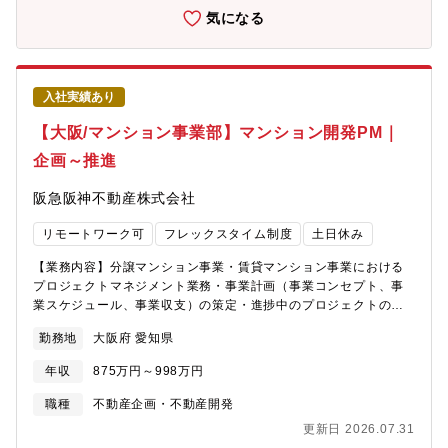
設計を担当します。老朽化した管路について、現地調査やデータ
気になる
分析に基づき、どこを優先して整備するか（優先度判断）、どの
ような手法で更新するかを判断しながら設計を進めます。【施設
設計業務】浄水場、下水処理場、ポンプ場などの水インフラ施設
の土木構造物設計（構造計算、土木設計など）を担当します。施
入社実績あり
設設計では、土木、機械、電気、建築の社内の各専門家が集ま
り、コミュニケーションを図りながらプロジェクトを進めていき
【大阪/マンション事業部】マンション開発PM｜
ます。
企画～推進
阪急阪神不動産株式会社
リモートワーク可
フレックスタイム制度
土日休み
【業務内容】分譲マンション事業・賃貸マンション事業における
プロジェクトマネジメント業務・事業計画（事業コンセプト、事
業スケジュール、事業収支）の策定・進捗中のプロジェクトのス
ケジュールやコストの管理・設計会社や建設会社をはじめとする
勤務地
大阪府 愛知県
事業パートナーの選定、業務管理・商品企画、プランニング、デ
ザイン、仕様の検討調整・官公署や近隣住民との協議、調整・販
年収
875万円～998万円
売ツールの作成、販売戦略の管理【事業展望】近年、グループの
ノウハウと総合力を活かし、再開発・マンション建替え事業、オ
職種
不動産企画・不動産開発
フィス・商業施設などとの複合開発等についても積極的な展開を
更新日 2026.07.31
図っています。また、サステナブルな社会の実現に向けて、以下