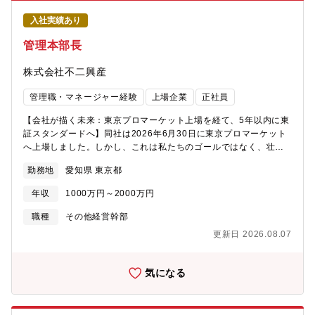
向けた財務戦略を主導していただく「財務スペシャリスト（将来
入社実績あり
のCFO候補）」を募集いたします。■ミッション財務のスペシャリ
ストとして、会社の業績と次なる上場戦略を支えていただきま
管理本部長
す。資金調達： 銀行提出資料の作成、金融機関折衝、社債発行、
中長期的な資本政策の立案・実行資金繰り： 借入金残高管理、資
株式会社不二興産
金繰り計画の策定・実績管理予算実績管理※当社は通常の私募債
だけでなく、「SDGs私募債」の導入や「ポジティブ・インパク
管理職・マネージャー経験
上場企業
正社員
ト・ファイナンス契約」の締結など、サステナブルかつ先進的な
資金調達の手法も積極的に取り入れ、実現しています。■キャリア
【会社が描く未来：東京プロマーケット上場を経て、5年以内に東
パス実務を通じて当社のビジネスモデルや財務状況への理解を深
証スタンダードへ】同社は2026年6月30日に東京プロマーケット
めていただいた後は、将来的には「財務経理部長」ひいては
へ上場しました。しかし、これは私たちのゴールではなく、壮大
「CFO（最高財務責任者）」として、経営視点から会社を牽引し
な成長ストーリーの「第1幕」に過ぎません。私たちはここから5
勤務地
愛知県 東京都
ていただくことを期待しています。従来の枠にとらわれず、財務
年を目途に【東証スタンダード市場】へのステップアップを目指
の視点から現状課題の分析や、新たな事業創出に繋がる資金戦略
しています。さらに、今後の成長戦略として【M&A（企業の合
年収
1000万円～2000万円
のアイデアを積極的に発信できる環境です。■働くメンバー間接部
併・買収）】も視野に入れ拡大させていく予定です。この第2創業
門を統括する「業務管理本部」は、財務経理部と人事総務部の2つ
期とも言える急成長・変革フェーズを支え、牽引するためには、
職種
その他経営幹部
の部署で構成されており、全体のバランスを見守る本部長を含め
人事・総務・財務・経理を横断し、M&Aや市場変更に伴うガバナ
更新日 2026.08.07
て総勢9名の組織です。財務経理部： 4名人事総務部： 4名
ンスを強固に構築する「攻めのコーポレート体制」への刷新が不
可欠。そのインフラを創り上げるのが、今回募集する「コーポレ
ートCOO候補」です。【お任せしたいミッション】経営陣の直下
気になる
で、大きな裁量権を持ってコーポレート部門（人事・総務・財
務・経理）の全体統括をお任せします。指示を出すだけのスマー
トな管理者ではなく、自らも現場に入り込んで業務フローの刷新