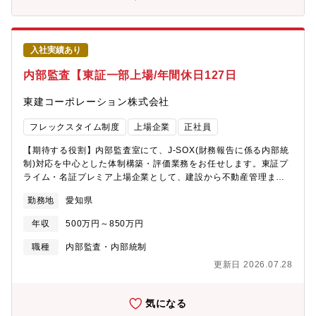
への落とし込み、および運用プロセスの構築・改善。・等級・報
酬改定に伴う緻密な集計や、評価者(マネージャー層)への啓蒙・ト
レーニング。■戦酪人事(HRBP)としての現場支援・事業計画に紐
づく人員分析や、組織課題の特定に向けたデータ抽出・レポート
入社実績あり
作成。・現場マネージャーのパートナーとして、配置最適化や離
職防止に向けた具体的支援。【組織構成】 新しい組織が立ち上
内部監査【東証一部上場/年間休日127日
がるため、そのメンバーとしてご活躍頂けます。
東建コーポレーション株式会社
フレックスタイム制度
上場企業
正社員
【期待する役割】内部監査室にて、J-SOX(財務報告に係る内部統
制)対応を中心とした体制構築・評価業務をお任せします。東証プ
ライム・名証プレミア上場企業として、建設から不動産管理まで
多岐にわたる事業プロセスの健全性を担保する重要な役割です。
勤務地
愛知県
【業務内容】■内部統制評価(J-SOX対応):全社的統制、決算財務報
告プロセス、業務プロセスの評価・調書作成・IT全般統制およびIT
年収
500万円～850万円
業務処理統制の評価■文書化業務:業務フロー図、RCM(リスク・コ
ントロール・マトリックス)、業務記述書の整備・更新■外部監査
職種
内部監査・内部統制
対応:監査法人による外部監査への対応および折衝■報告・改善支
更新日 2026.07.28
援：内部統制評価結果の役員会への報告、不備に対する改善指
導・社内相談対応■開示業務:内部統制報告書の作成・開示
気になる