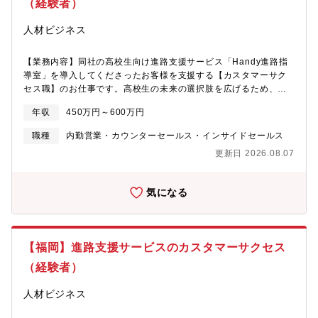
タマーサクセス職をお任せしますが 顧客の状況や社内の状況、
（経験者）
得られる経験】┗高校生・先生・企業、三者それぞれの課題解決
ご入社される方の適性やご希望に合わせて社内横断的に様々なお
に深く関われる┗教育DXを通じて、高校生の進路指導の仕組みそ
仕事に関わっていただきます。【同社について】高校生の就職・
人材ビジネス
のものを変えていける┗経営層・企業人事・学校法人など、立場
進学支援をDX化するEdTechプロダクト「Handy進路指導室」を
の異なる相手への提案経験を積める┗単なる“モノ売り”ではなく、
開発・運営。紙で行われていた進路指導をオンラインで一元管理
診断型・課題解決型の営業力を磨ける┗商談数・提案機会ともに
【業務内容】同社の高校生向け進路支援サービス「Handy進路指
し先生・生徒が本当に大切な時間に集中できる環境を提供してい
多く、営業として高速で経験を積める環境┗成果や担当領域の拡
導室」を導入してくださったお客様を支援する【カスタマーサク
ます。高校生の就職支援領域を軸に、進学支援・キャリア教育な
大に応じて、リーダー・マネージャーへの昇格も可能。【働く環
セス職】のお仕事です。高校生の未来の選択肢を広げるため、高
ど新領域にも事業を拡大中。教育の現場に寄り添い、未来の“進路
境について】┗平均年齢30歳前後｜20代・30代中心の組織┗役職
校と企業の双方に向け「Handy進路指導室」の提案・活用を支援
の当たり前”をつくるサービスを提供していきます。【同社の強
年収
450万円～600万円
や年次に関係なく意見を発信しやすいフラットなカルチャー┗ス
します。【具体的に】■「Handy進路指導室」を導入中の高校の先
み】┗教育とテクノロジーで新しい価値を創るEdTechスタートア
ピード感ある意思決定で、新しい挑戦もしやすい環境┗営業戦
生や企業人事の方に電話やオンライン会議ツールを使い活用度向
ップ。 見過ごされてきた領域にテクノロジーの力で挑戦し、進
職種
内勤営業・カウンターセールス・インサイドセールス
略・オンボーディング・活用施策など、営業以外の領域にも関わ
上サポートを実施します。 （操作勉強会実施や、活用方法のご
路選択の自由を広げます。┗若手中心のフラットな組織（平均年
更新日 2026.08.07
れる┗営業同士でノウハウ共有やロープレも活発 成果に向き合
提案等）■学校側の就職状況や進路指導のカリキュラムに応じた、
齢：30歳前後） 役職や年次に関係なく意見を交わせる環境で、
いながら、お互いに刺激を受けて成長できる環境です。
授業内外での活用のサポート。 又は企業側の採用状況や、各高
スピード感ある意思決定が可能です。┗高校生の未来を支えなが
校ごとの閲覧状況/応募状況等のデータを活用しながら、採用をさ
ら、自分の成長も実感！ 社会的な意義とやりがいを感じなが
気になる
らに加速させる方法をご提案します。※基本的にはカスタマーサ
ら、日々の挑戦を通じてキャリアを広げていけます。【配属チー
クセス職をお任せしますが 顧客の状況や社内の状況、ご入社さ
ムについて】学校DXグループorクライアント営業グループ※学校
れる方の適性やご希望に合わせて社内横断的に様々なお仕事に関
向け又は企業向けの組織に適性をみて配属となります。＊学校の
わっていただきます。【同社の強み】┗教育とテクノロジーで新
営業戦略＊オンボーディング＊活用度向上のための施策立案ま
【福岡】進路支援サービスのカスタマーサクセス
しい価値を創るEdTechスタートアップ。 見過ごされてきた領域
で、20代、30代の若手メンバーが中心となって考えます。
にテクノロジーの力で挑戦し、進路選択の自由を広げます。┗若
（経験者）
【Handy進路指導室について】高校の進路指導業務をDX化して、
手中心のフラットな組織（平均年齢：30歳前後） 役職や年次に
紙中心の就職活動をオンラインで一元管理できるクラウドサービ
関係なく意見を交わせる環境で、スピード感ある意思決定が可能
人材ビジネス
スです。2021年のリリースから約5年で全国2,600校に導入され、
です。┗高校生の未来を支えながら、自分の成長も実感！ 社会
就職を希望する高校生の約7割の進路選びを支援。導入校の継続利