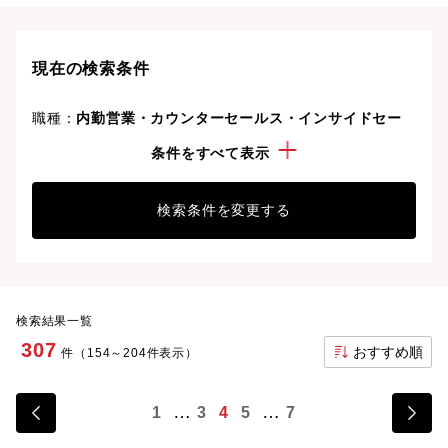
ライフスタイルや価値観に合った理想の働き方を叶え
ましょう。想定年収が高い順に検索結果を並べ替える
ことも可能です。
現在の検索条件
職種：
内勤営業・カウンターセールス・インサイドセー
ルス
条件をすべて表示
年収：
600万円以上
検索条件を変更する
検索結果一覧
307
おすすめ順
件（154～204件表示）
1
3
4
5
7