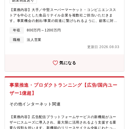
副業制度あり
客向けのプロンプト作成代行や設計、CSプロセスの改善、顧客エ
ンゲージメントを高めるためのイベントやセミナーの企画などが
【業務内容】大手／中堅スーパーマーケット・コンビニエンスス
含まれます。■エクスパンション (アップセル / クロスセル) の機会
トアを中心とした食品リテイル企業を複数社ご担当いただきま
の特定と提案・顧客の使用状況やニーズを分析し、追加の製品や
す。事業機会の創出/事業の前進に繋げられるように、顧客に対す
サービスが顧客の成功にどのように貢献できるかを提案します。
る営業活動及びアカウントマネジメントを行っていただきます。■
【同社について】同社は、2023年4月に設立された現在3期目のAI
年収
800万円～1200万円
顧客窓口としてのフロント対応■顧客とのリレーション構築■関連
スタートアップです。グロース市場に上場している某社のグルー
法令や顧客業務に対するキャッチアップ■当社事業・プロダクト戦
職種
法人営業
プ会社として設立されました。某社は、プロダクト開発において
略に則った上での顧客に対する提案■顧客別のゴールを設定し、そ
積極的にAI技術を活用しており、自社プロダクトにおいて、
更新日 2026.08.03
れに基づいた顧客戦略の立案【サービスが解決する課題】我々が
ChatGPTを用いた議事録の自動要約やメールの自動作成など、お
提供する本サービスのブランドは、主にの3つのプロダクトから構
客様の業務効率化や生産性向上につながるAI関連機能を提供して
成されます。１つ目は、小売店のお客様にご利用頂くスマホアプ
います。このような状況の中、同グループはAI技術に関わる導入
気になる
リのプラットフォームです。店舗からのお知らせの閲覧、クーポ
コンサルティング、プロダクト提供、ならびに研究開発をさらに
ンの利用、会員カードの提示など、お客様のお買い物体験全体を
推進するために、2023年4月に戦略的子会社を設立いたしまし
快適にするための役割を担っています。２つ目は、ID-POSデータ
た。当社は「AIで持続可能な未来の社会を創る」というPurpose
をAIで学習し、「誰に・何のクーポンを配信するのが最も効果的
を掲げ、日本企業の生産性向上や産業の活性化のための様々なAI
事業推進・プロダクトランニング【広告/国内ユー
か」 を自動的に算出する為、人手をかけずにクーポンの費用対効
プロダクトの開発と提供を行っています。高度なプロダクトを開
果を最大化することができます。クーポン配信終了後には、企画
ザー1億超】
発するために、ChatGPTをはじめとした各種大規模言語モデルや
ごとに数値評価が効果検証レポートから確認できる為、次の企画
Generative AIなどの分野の研究も進めています。昨年2024年11
の改善に繋げることができます。３つ目は、食品リテイル企業
その他インターネット関連
月には、国内企業としても一早く「AIエージェント*」をローンチ
（大手・中堅スーパーマーケット・コンビニエンスストア）の膨
し、多くの企業様に高評価を頂いており、国内市場を席捲してお
大な売上データを集計・分析するサービスです。分析の柔軟性や
【業務内容】広告配信プラットフォームサービスの新機能がユー
ります。当社はAI市場のトップランカーであると自負しておりま
高速性を追求し、小売業様の業務に寄り添った分析画面を取り揃
ザーにスムーズに導入され、最大限に活用されるよう支援する重
す。
えており、これまでにないBIシステムを開発しております。小売
要な役割を担います。新機能のリリースサイクル全体にわたっ