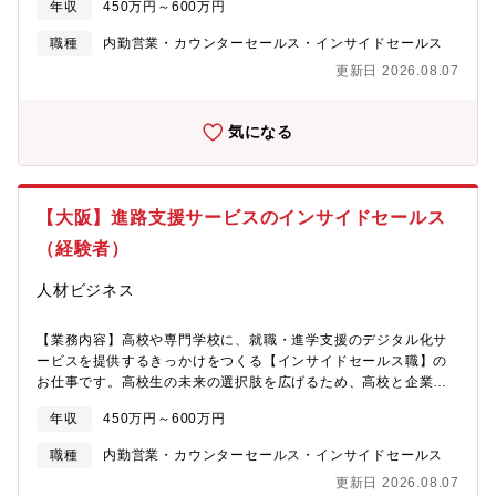
齢：30歳前後） 役職や年次に関係なく意見を交わせる環境で、
年収
450万円～600万円
実感できます。
【具体的に】■インサイドセールス/新規開拓電話で全国の高校の
スピード感ある意思決定が可能です。┗高校生の未来を支えなが
進路指導担当の先生との打合せや高卒採用を行う企業の人事担当
ら、自分の成長も実感！ 社会的な意義とやりがいを感じなが
職種
内勤営業・カウンターセールス・インサイドセールス
者様とのアポイントを取得し、フィールドセールスにトスアップ
ら、日々の挑戦を通じてキャリアを広げていけます。【配属チー
更新日 2026.08.07
します。リストへ闇雲に電話ではなく、周辺導入実績や、企業人
ムについて】学校DXグループorクライアント営業グループ※学校
事からの引き合い等も考慮しながら戦略的にアポ設定をしていく
向け又は企業向けの組織に適性をみて配属となります。＊学校の
必要があります。企業様に対しても同様に、関連企業や関連業種
営業戦略＊オンボーディング＊活用度向上のための施策立案ま
気になる
の高卒採用状況等も踏まえた上でアポイント取得を進めていただ
で、20代、30代の若手メンバーが中心となって考えます。
きます。※基本的にはインサイドセールスをお任せしますが 顧
【Handy進路指導室について】高校の進路指導業務をDX化して、
客の状況や社内の状況、ご入社される方の適性やご希望に合わせ
紙中心の就職活動をオンラインで一元管理できるクラウドサービ
て社内横断的に様々なお仕事に関わっていただきます。【同社に
スです。2021年のリリースから約5年で全国2,600校に導入され、
【大阪】進路支援サービスのインサイドセールス
ついて】高校生の就職・進学支援をDX化するEdTechプロダクト
就職を希望する高校生の約7割の進路選びを支援。導入校の継続利
「Handy進路指導室」を開発・運営。紙で行われていた進路指導
（経験者）
用率は95％と、非常に高い水準を維持しています。「以前より残
をオンラインで一元管理し先生・生徒が本当に大切な時間に集中
業が減って、生徒に向き合う余裕ができました」「200件以上の求
できる環境を提供しています。高校生の就職支援領域を軸に、進
人材ビジネス
人を比較検討している生徒がいます」など、先生から声を直接い
学支援・キャリア教育など新領域にも事業を拡大中。教育の現場
ただけることも多く、自分達の取り組みが高校生のキャリア選択
に寄り添い、未来の“進路の当たり前”をつくるサービスを提供して
の幅を広げることに繋がっている実感を日々得られる環境です。
【業務内容】高校や専門学校に、就職・進学支援のデジタル化サ
いきます。【同社の強み】┗教育とテクノロジーで新しい価値を
自社サービスだからこそ改善のスピードも速く、先生や企業から
ービスを提供するきっかけをつくる【インサイドセールス職】の
創るEdTechスタートアップ。 見過ごされてきた領域にテクノロ
いただいた声をすぐにサービスに反映し、一緒にサービスを作り
お仕事です。高校生の未来の選択肢を広げるため、高校と企業の
ジーの力で挑戦し、進路選択の自由を広げます。┗若手中心のフ
上げていく面白さも実感できます。【顧客折衝経験を活かせる】
双方に向け「Handy進路指導室」の提案・活用を支援します。
ラットな組織（平均年齢：30歳前後） 役職や年次に関係なく意
年収
450万円～600万円
これまでの営業・接客等の顧客折衝経験を活かして、「もっと意
【具体的に】■インサイドセールス/新規開拓電話で全国の高校の
見を交わせる環境で、スピード感ある意思決定が可能です。┗高
義のある仕事に挑戦したい」「社会に貢献できるフィールドで、
進路指導担当の先生との打合せや高卒採用を行う企業の人事担当
校生の未来を支えながら、自分の成長も実感！ 社会的な意義と
職種
内勤営業・カウンターセールス・インサイドセールス
次のキャリアを築きたい」そんな思いを持つ方にこそ、ハンディ
者様とのアポイントを取得し、フィールドセールスにトスアップ
やりがいを感じながら、日々の挑戦を通じてキャリアを広げてい
更新日 2026.08.07
はぴったりの環境です。教育×ITという成長市場の中で、日々変化
します。リストへ闇雲に電話ではなく、周辺導入実績や、企業人