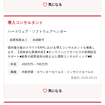
表する大手企業・グループ企業のお客様に、継続的にサービスを
PDCAを高速で回せる唯一の環境です。■3. 多業界・多セグメント
クノロジーのR&Dを進め、新規事業創出を目指している
気になる
通じた人事・経営課題の解決を行っていただけるよう、能動的に
のマーケターとして引き出しが広がるSPOKESは金融・製造・自
お客様のご利用状況・課題・実現したいことをヒアリングし、提
治体・教育など業界を問わずアプローチ可能。業界ごとに異なる
案を行います。【具体的には】■サービス導入プロジェクトの推進
訴求を考えるセグメントマーケティングに挑戦でき、マーケター
■人事・経営課題の解決に向けたカオナビ活用提案■アップセル機
としての市場価値を高められます。裁量も大きく、企画から実
導入コンサルタント
会の創出■顧客データをもとにした傾向分析■開発やマーケティン
行・効果検証まで一気通貫で担当できます。【製品情報】
グ部門へのフィードバック【ポジションの魅力】■日本を代表する
「SPOKES」は非常に強みのある製品です。PowerPoint資料一つ
ハードウェア・ソフトウェアベンダー
企業群の戦略人事実現の支援ができる大手のお客様から挙がるこ
で32言語対応の音声付き動画を自動生成する画期的なシステム。
との多い「生産性向上」「DX」「離職防止」といったテーマに対
大幅な業務効率化に繋がる点を評価頂き、金融業・製造業など各
副業制度あり
未経験可
して、自ら提案し、お客様を変革に導くことができるポジション
業界の大手企業の他、茨城県、つくば市、守谷市などの地元自治
です。大規模プロジェクトに携わることで、戦略的思考力やプロ
国内最大級のクラウドERPにおける導入コンサルタントを募集し
体の他、千代田区、広島県、塩釜市など全国の自治体や、大学な
ジェクト管理力も身に付きます。より影響力のある仕事がした
ます。【具体的な業務内容】■オンラインにてサービスの初期設定
ど教育機関への導入が進んでおります。
い、という方にお勧めです。■正解がないからこそ、面白いタレン
サポート■顧客の就業規則を踏まえた運用コンサルティング■解約
トマネジメントに正解がないのと同じようにカスタマーサクセス
阻止に向けたサポート内容のカリキュラム構築■導入プロセスの改
にも正解はないと考えています。だからこそ経験の有無に関わら
年収
400万円～700万円
善提案■電話やメールを用いた企業からの問い合わせ対応【本ポジ
ず「お客様の課題解決に向けて伴走したい」、「お客様と一緒に
ションの魅力】■SaaSプロダクトのカスタマーサクセスの一歩目
職種
内勤営業・カウンターセールス・インサイドセールス
サービスをよりよくしたい」と考える方がやりがいを持って働け
として、設定周りを中心に運用面などのソリューションにも携わ
るポジションです。■立ち上げフェーズの組織2021年10月に新た
更新日 2026.08.03
れるため、実務経験を活かしつつ、論理的な能力が得られます。■
に「お客様および社内の“コア”となる」をミッションと定め、お客
通常業務のみならず、サポート内容のプラン拡充に向けた企画に
様には課題解決・成果へ導き、社内にはお客様の声を還元しより
もチャレンジできます。■顧客からの課題を収集し、プロダクトの
良いサービス・サポートの開発に繋げることを目指しています。
気になる
アップデートに関わることができます。■組織拡大フェーズにつ
それらの実現に向け、新たな仕組みやサービスの構築にも関わっ
き、積極的に組織づくりに関わっていただけます。
ていただけるフェーズです。