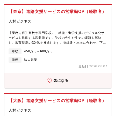
考えます。【Handy進路指導室について】高校の進路指導業務を
客の状況や社内の状況、ご入社される方の適性やご希望に合わせ
DX化して、紙中心の就職活動をオンラインで一元管理できるクラ
て社内横断的に様々なお仕事に関わっていただきます。【同社に
ウドサービスです。2021年のリリースから約5年で全国2,600校に
【東京】進路支援サービスの営業職OP（経験者）
ついて】高校生の就職・進学支援をDX化するEdTechプロダクト
導入され、就職を希望する高校生の約7割の進路選びを支援。導入
「Handy進路指導室」を開発・運営。紙で行われていた進路指導
校の継続利用率は95％と、非常に高い水準を維持しています。
人材ビジネス
をオンラインで一元管理し先生・生徒が本当に大切な時間に集中
「以前より残業が減って、生徒に向き合う余裕ができました」
できる環境を提供しています。高校生の就職支援領域を軸に、進
「200件以上の求人を比較検討している生徒がいます」など、先生
学支援・キャリア教育など新領域にも事業を拡大中。教育の現場
【業務内容】高校や専門学校に、就職・進学支援のデジタル化サ
から声を直接いただけることも多く、自分達の取り組みが高校生
に寄り添い、未来の“進路の当たり前”をつくるサービスを提供して
ービスを提供する営業職です。学校の先生や生徒の課題を解決
のキャリア選択の幅を広げることに繋がっている実感を日々得ら
いきます。【同社の強み】┗教育とテクノロジーで新しい価値を
し、教育現場のDX化を推進します。※経験・志向に合わせ、下記
れる環境です。自社サービスだからこそ改善のスピードも速く、
創るEdTechスタートアップ。 見過ごされてきた領域にテクノロ
いずれかのポジションに配属となります。【具体的に】高校や専
先生や企業からいただいた声をすぐにサービスに反映し、一緒に
年収
450万円～600万円
ジーの力で挑戦し、進路選択の自由を広げます。┗若手中心のフ
門学校に、就職・進学支援のデジタル化サービスを提供する営業
サービスを作り上げていく面白さも実感できます。【顧客折衝経
ラットな組織（平均年齢：30歳前後） 役職や年次に関係なく意
職です。学校の先生や生徒の課題を解決し、教育現場のDX化を推
験を活かせる】これまでの営業・接客等の顧客折衝経験を活かし
職種
法人営業
見を交わせる環境で、スピード感ある意思決定が可能です。┗高
進します。※経験・志向に合わせ、下記いずれかのポジションに
て、「もっと意義のある仕事に挑戦したい」「社会に貢献できる
更新日 2026.08.07
校生の未来を支えながら、自分の成長も実感！ 社会的な意義と
配属となります。★インサイドセールス/新規開拓・電話で全国の
フィールドで、次のキャリアを築きたい」そんな思いを持つ方に
やりがいを感じながら、日々の挑戦を通じてキャリアを広げてい
高校の進路指導担当の先生との打合せや 高卒採用を行う企業の
こそ、ハンディはぴったりの環境です。教育×ITという成長市場の
けます。【配属チームについて】学校DXグループorクライアント
人事担当者様とのアポイントを取得し フィールドセールスにト
中で、日々変化する現場の声に向き合いながら、サービスととも
気になる
営業グループ※学校向け又は企業向けの組織に適性をみて配属と
スアップ・クライアントの採用プロセス/採用条件等の最適化提案
に自身も進化していく。これまで培った提案力や調整力を活かし
なります。＊学校の営業戦略＊オンボーディング＊活用度向上の
※高校生のより良いキャリアの実現と、企業の人手不足を補う採
ながら、社会課題の解決に深く関われるやりがいを実感できま
ための施策立案まで、20代、30代の若手メンバーが中心となって
用支援をお手伝いします。★フィールドセールス/新規営業高校生
す。
考えます。【Handy進路指導室について】高校の進路指導業務を
の未来の選択肢を広げるため高校と企業の双方に向け「Handy進
【大阪】進路支援サービスの営業職OP（経験者）
DX化して、紙中心の就職活動をオンラインで一元管理できるクラ
路指導室」の提案・活用を支援します。・高校への提案 高校の
ウドサービスです。2021年のリリースから約5年で全国2,600校に
先生/進路指導部に「Handy進路指導室」を紹介＆導入や活用方法
人材ビジネス
導入され、就職を希望する高校生の約7割の進路選びを支援。導入
を提案。 電話営業が取得したアポからスタートし、先生の校内