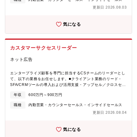
ます。事業のさらなる拡大に向けて、プロダクトの価値を最大限
不正検知プラットフォームを武器に、単に不正を阻むだけでな
ボーディング＊活用度向上のための施策立案まで、20代、30代の
に引き出し、クライアントの成果につなげていく体制強化が急務
更新日 2026.08.03
く、高精度なデータ分析によって「正当なユーザーには摩擦のな
若手メンバーが中心となって考えます。【Handy進路指導室につ
となっており、カスタマーサクセスとして戦略的な提案や顧客と
い最高の決済体験」を提供し、顧客ビジネスの安全な成長をトー
いて】高校の進路指導業務をDX化して、紙中心の就職活動をオン
の関係構築をリードし、かつその中でメンバーマネジメントをし
タルで支えていくことを目指しています。【主な業務内容】世界
ラインで一元管理できるクラウドサービスです。2021年のリリー
ていただける方を新たにお迎えしたいと考えています。成長市場
気になる
トップクラスのシェアを誇るAI不正検知サービスを用い、導入検
スから約5年で全国2,600校に導入され、就職を希望する高校生の
であるチャット領域において、顧客の成功を軸に価値提供を行っ
討から運用最適化までを一貫してサポートします。■導入フェーズ
約7割の進路選びを支援。導入校の継続利用率は95％と、非常に高
ていただける方と一緒に、事業のさらなる成長を目指していきた
（プリセールス・導入支援）・ソリューション提案： 顧客の不正
い水準を維持しています。「以前より残業が減って、生徒に向き
いと考えています。【組織構成】部長2名 マネージャー2名 リ
発生状況やサイト特性をヒアリングし、最適なデータ連携項目や
合う余裕ができました」「200件以上の求人を比較検討している生
ーダー2名 メンバー12名
カスタマーサクセスリーダー
検知ロジックを設計・提案します。・テクニカルオンボーディン
徒がいます」など、先生から声を直接いただけることも多く、自
グ： サービスの仕組みやシステム連携方法を解説し、スムーズな
分達の取り組みが高校生のキャリア選択の幅を広げることに繋が
ネット広告
導入をリードします。■運用・コンサルティングフェーズ（ポスト
っている実感を日々得られる環境です。自社サービスだからこそ
セールス・分析）・初期運用サポート： 管理画面の操作指導や、
改善のスピードも速く、先生や企業からいただいた声をすぐにサ
実際の取引データを用いたスクリーニング業務の立ち上げを支援
エンタープライズ顧客を専門に担当するCSチームのリーダーとし
ービスに反映し、一緒にサービスを作り上げていく面白さも実感
します。・ロジックの最適化（チューニング）： 不正トレンドの
て、以下の業務をお任せします。■クライアント業務のリード・
できます。【顧客折衝経験を活かせる】これまでの営業・接客等
変化に合わせ、最新の検知ロジックへの更新や設定変更を提案・
SFA/CRMツールの導入および活用支援・アップセル／クロスセル
の顧客折衝経験を活かして、「もっと意義のある仕事に挑戦した
実施します。・レポーティング・改善提案： 定期的な運用状況の
の推進によるMRR拡張・顧客のビジネス課題に対する最適なフォ
い」「社会に貢献できるフィールドで、次のキャリアを築きた
年収
600万円～900万円
分析報告を行い、顧客の利益を最大化するための改善策を提示し
ローアップ・クライアントとの定期ミーティング主導・他部門
い」そんな思いを持つ方にこそ、ハンディはぴったりの環境で
ます。■ベンダーコントロール・事業開発・海外ベンダー連携：
（開発、セールス）との連携～調整■マネジメント業務・メンバー
す。教育×ITという成長市場の中で、日々変化する現場の声に向き
職種
内勤営業・カウンターセールス・インサイドセールス
海外のサービス提供元に対し、Slackやメールを用いて技術的な問
の採用、育成、チームビルディング・KPIの設定とパフォーマンス
合いながら、サービスとともに自身も進化していく。これまで培
更新日 2026.08.04
い合わせや設定変更の依頼を行います。・新規事業企画： 業務習
モニタリング
った提案力や調整力を活かしながら、社会課題の解決に深く関わ
得後は、海外の最新不正検知サービスの調査・検証や、新規ソリ
れるやりがいを実感できます。
ューションの立ち上げにも参画可能です。【ポジションの魅力】■
気になる
顧客の不正削減、収益改善、CX向上に貢献できる顧客とのコミュ
ニケーションを図りながら、データ分析・コンサルティングを