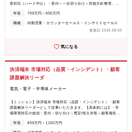
ます。同社が持つ多角的なサービスでお客様をトータルサポート
害対応（ハード中心）：受付～一次切り分け～対処方針整理、顧
する「きっかけ」を創ることで、一歩踏み込んだ課題解決を実現
客報告／進捗管理、関連部門連携・障害/修理データ分析：発生傾
します。■サービスの未来を創る「声」の架け橋：お客様との対話
年収
700万円～950万円
向の可視化、再発防止・品質改善の提案～推進・修理拠点の行政
で見つけた「もっとこうなればいいのに」という本音や期待を、
（運営統制）：納期管理（TAT）、作業調整、品質チェック、標準
マーケティングチームなどへ共有。あなたの気づきが、次のヒッ
職種
内勤営業・カウンターセールス・インサイドセールス
化・是正対応の推進・補修部品・保守期限管理：在庫適正化、欠
ト機能やサービス改善のダイレクトなヒントになります。部署の
更新日 2026.08.05
品／滞留の抑制、関係部門との調整・顧客向け報告・改善提案：
垣根を超えて、同社のサービスを共に磨き上げていく手応えを感
報告書作成、改善提案の主導、顧客満足度／サービス品質改善活
じられる環境です。【募集背景】0から創る、私たちのチーム同社
動 【募集背景】 決済端末の市場拡大に伴い、市場障害時の影
は、SaaS、医療、エンタメ、出版など、多角的な事業を展開して
気になる
響が拡大しており、受付～切り分け～対処～顧客報告までをスピ
います。今回、その全ての事業を繋ぎ、お客様へ最高の体験を届
ード感をもって回せる体制強化が必要です。併せて、修理需要の
けるための新しいチームを「事業開発室」の中に立ち上げること
増加・委託先/拠点運用の複雑化により、修理拠点の納期・品質・
になりました。累積導入30万社を超える主力事業である『ジョブ
業務標準の統制（行政）を強化し、サービス品質を安定させるこ
カン』をご利用の大手企業様を起点に、同社全体のファンを増や
決済端末 市場対応（品質・インシデント）・顧客
とが急務です。そのため、ハード起因の障害切り分けや品質改善
していく。そんな、0からチームを創り上げるスターティングメン
に強みを持ち、現場と関係部門をつないで改善を回せる実務推進
課題解決リーダ
バーを募集します！【この仕事の魅力】あなたの「気づき」が会
者を募集します。【働き方】・フレックス制度：あり・リモート
社を動かす私たちは、あなたの見た目以上に、その内面にある
ワーク制度：あり【モバイルソリューションズ事業部とは】モバ
電気・電子・半導体メーカー
「気づき」や「気配り」を大切にします。「相手が何を求めてい
イルソリューションズ事業は、パナソニック コネクト株式会社の
るか」を考え、行動する。その積み重ねが、ジョブカンの進化、
中でコア事業に位置づけられ、「安心・安全な製品・サービスで
そして同社の新規事業へと繋がります。すでに同社で活躍してい
【ミッション】決済端末 市場対応（品質・インシデント）・顧客
現場を支え、お客様の成功とサステナブルな未来を築く」をミッ
る各部署の女性メンバーと同じように、自分らしくいきいきと輝
課題解決リーダーとして従事いただきます。【具体的には】・市
ションに、モバイルワーカー向けのモバイルパソコン（レッツノ
ける場所で新しい挑戦を始めませんか。
場障害対応の総括：受付～切り分け～暫定/恒久対策～顧客報告ま
ート）、フィールドワーカー向けの堅牢パソコン（タフブッ
での全体リード、再発防止の仕組み化・保守スキーム構築推進：
ク）、店舗運営用の決済端末といったハードウェアソリューショ
年収
850万円～1100万円
運用プロセス再設計、KPI設計/可視化、改善サイクルの定着・現
ンをお客様に提供しています。【CS部とは】CS部は「顧客との
場運用の改善：修理拠点（納期・品質）支援、補修部品/保守期限