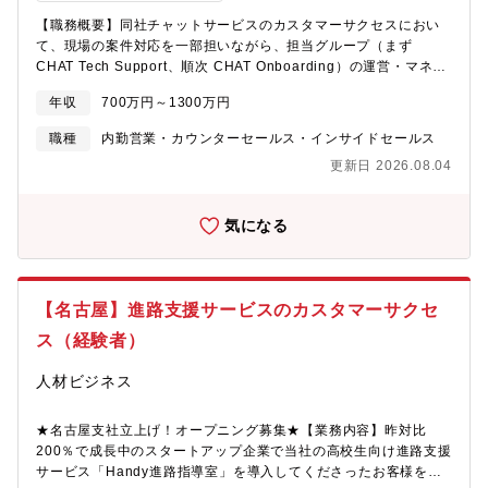
ッチアップを継続できる方【キャリアパス】個人の適性・志向性
案品質の改善・PdM、開発、セールス部門へのフィードバック・
【職務概要】同社チャットサービスのカスタマーサクセスにおい
にあわせたキャリア形成が可能であり、マネジメントを志向する
顧客満足度向上に向けた改善施策の企画・実行＜将来的にお任せ
て、現場の案件対応を一部担いながら、担当グループ（まず
道と、技術の専門性を追求する道があります。・マネジメントキ
したい業務＞■CSイネーブルメント領域の戦略立案■CS組織全体
CHAT Tech Support、順次 CHAT Onboarding）の運営・マネジ
ャリア： チームの事業推進を牽引し、全体設計・管理、育成を含
の育成体系・評価指標の設計■新プロダクト・新機能リリース時の
メントを一手に引き受けていただくポジションです。同社チャッ
む再現性のある組織構築を担います。・スペシャリストキャリア:
社内展開フロー設計■ハイパフォーマーの行動分析に基づく成功パ
年収
700万円～1300万円
トサービスの CS は、成果報酬型・新規獲得特化のBPO型提供で
高度な専門性で複数プロジェクトに横断的に貢献し、プロダクト
ターンの型化■AIを活用したナレッジ検索、FAQ生成、問い合わせ
あり、顧客の要望・課題を起点に「要件定義 → 設計・構築 → 技
職種
内勤営業・カウンターセールス・インサイドセールス
やサービスの価値創出を担います。グレードが高くなれば組織を
対応支援の仕組み構築■CS Ops、Salesイネーブルメント、
術的課題の解決 → 効果検証」を弊社側で一気通貫に実施します。
越えて社会・業界に影響を与える知見保持者として位置づけられ
Product Marketing等との連携による横断的な業務改善
更新日 2026.08.04
案件が属人化しやすく工数管理の重要度が高いこと、トラブル・
ます。・最新技術へのキャッチアップや個々人のスキルアップに
補填リスクが大きいことが特徴です。これまでは各マネージャー
向けた1on1、OJT、トレーニングプログラムの環境が整備されて
が設計・案件対応・マネジメントを兼務し、本来のマネジメント
います。
気になる
業務に十分なリソースを割けていませんでした。本ポジションに
は、マネジメント領域を主軸として担っていただき、組織拡大に
耐える再現性の高い運営体制を構築いただくことを期待していま
す。案件プレイングは重要どころに絞って一部担いつつ、広めの
【名古屋】進路支援サービスのカスタマーサクセ
範囲でチーム・組織運営を丸ごと任せられる状態を、入社後早期
に目指していただきます（数年かけた段階的育成ではなく、早期
ス（経験者）
の立ち上がりを想定）。【具体的な業務内容】■メンバーのアサイ
ン設計、稼働・工数・キャパシティ管理■1on1、育成、オンボー
人材ビジネス
ディング、パフォーマンスマネジメント■業務フローの改善、標準
化、属人化の解消■KPI／KGIの設計・運用、数値分析に基づく意
★名古屋支社立上げ！オープニング募集★【業務内容】昨対比
思決定■定例会議やモニタリング体制の設計・運営■重要案件・難
200％で成長中のスタートアップ企業で当社の高校生向け進路支援
案件のレビューおよび現場支援■他部門（開発・営業・コンサル
サービス「Handy進路指導室」を導入してくださったお客様を支
等）との連携、調整■経営・マネジメント層へのレポーティング、