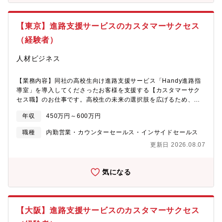
や改善提案を実施。求人掲載だけではなく、採用課題の整理や訴
しながら、“新しい進路選択の当たり前”をつくっています。現在は
求改善など、成果につながる改善提案を行います。表面的な提案
高校生の就職支援領域を軸に、進学支援・キャリア教育などへも
ではなく、本質的な課題を探るヒアリングを重視しているため、1
事業を拡大中。教育・人材採用・ITを横断する希少な領域で、社
【東京】進路支援サービスのカスタマーサクセス
件ごとの商談時間が長いことも特徴です。担当顧客数は300社程
会に大きなインパクトを与える事業を展開しています。【同社で
度、1日平均4件ほど商談を行います。高校生・学校・企業の三者
（経験者）
得られる経験】┗高校生・先生・企業、三者それぞれの課題解決
をつなぎながら、「良い会社に、良い人材が集まる仕組み」を広
に深く関われる┗教育DXを通じて、高校生の進路指導の仕組みそ
げていくポジションです。※基本的にはオンライン商談が中心で
人材ビジネス
のものを変えていける┗経営層・企業人事・学校法人など、立場
す。※ご経験や適性、事業状況に応じて、社内横断的に幅広い業
の異なる相手への提案経験を積める┗単なる“モノ売り”ではなく、
務へ関わっていただく可能性があります。【WEB説明会実施中】
診断型・課題解決型の営業力を磨ける┗商談数・提案機会ともに
【業務内容】同社の高校生向け進路支援サービス「Handy進路指
「いきなり応募は少し不安…」「まずは会社や事業について知り
多く、営業として高速で経験を積める環境┗成果や担当領域の拡
導室」を導入してくださったお客様を支援する【カスタマーサク
たい」そんな方向けに、WEB説明会を開催しています！選考前
大に応じて、リーダー・マネージャーへの昇格も可能。【働く環
セス職】のお仕事です。高校生の未来の選択肢を広げるため、高
に、＊ハンディが目指していること＊高校生向け進路支援サービ
境について】┗平均年齢30歳前後｜20代・30代中心の組織┗役職
校と企業の双方に向け「Handy進路指導室」の提案・活用を支援
スについて＊営業組織や働き方などを知っていただける内容です
年収
450万円～600万円
や年次に関係なく意見を発信しやすいフラットなカルチャー┗ス
します。【具体的に】■「Handy進路指導室」を導入中の高校の先
◎「少し興味がある」くらいでもOK！まずはお気軽にご参加くだ
ピード感ある意思決定で、新しい挑戦もしやすい環境┗営業戦
生や企業人事の方に 電話やオンライン会議ツールを使い活用度
さい！▼開催日程毎週 火曜・水曜・木曜 19:00～開催▼所要時間
職種
内勤営業・カウンターセールス・インサイドセールス
略・オンボーディング・活用施策など、営業以外の領域にも関わ
向上サポートを実施します。 （操作勉強会実施や、活用方法の
30分～1時間程度▼参加方法応募時に、参加希望日をお知らせくだ
更新日 2026.08.07
れる┗営業同士でノウハウ共有やロープレも活発 成果に向き合
ご提案等）■学校側の就職状況や進路指導のカリキュラムに応じ
さい。【同社について】高校生の進路選択は、長年“紙の求人票”を
いながら、お互いに刺激を受けて成長できる環境です。
た、授業内外での活用のサポート。 又は企業側の採用状況や、
前提としたアナログな仕組みで行われてきました。私たちは、ク
各高校ごとの閲覧状況/応募状況等のデータを活用しながら、採用
ラウド型進路支援サービス「Handy進路指導室」を通じて、進路
気になる
をさらに加速させる方法をご提案します。高校生・学校・企業の
指導のDXを推進。高校生・先生・企業、三者が抱える課題を解決
三者をつなぎながら、「良い会社に、良い人材が集まる仕組み」
しながら、“新しい進路選択の当たり前”をつくっています。現在は
を広げていくポジションです。※基本的にはオンライン商談が中
高校生の就職支援領域を軸に、進学支援・キャリア教育などへも
心です。※ご経験や適性、事業状況に応じて、社内横断的に幅広
事業を拡大中。教育・人材採用・ITを横断する希少な領域で、社
【大阪】進路支援サービスのカスタマーサクセス
い業務へ関わっていただく可能性があります。※基本的にはカス
会に大きなインパクトを与える事業を展開しています。【同社で