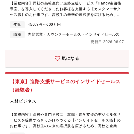
的な意義とやりがいを感じながら、日々の挑戦を通じてキャリア
用率は95％と、非常に高い水準を維持しています。「以前より残
【業務内容】同社の高校生向け進路支援サービス「Handy進路指
を広げていけます。【配属チームについて】学校DXグループorク
業が減って、生徒に向き合う余裕ができました」「200件以上の求
導室」を導入してくださったお客様を支援する【カスタマーサク
ライアント営業グループ※学校向け又は企業向けの組織に適性を
人を比較検討している生徒がいます」など、先生から声を直接い
セス職】のお仕事です。高校生の未来の選択肢を広げるため、高
みて配属となります。＊学校の営業戦略＊オンボーディング＊活
ただけることも多く、自分達の取り組みが高校生のキャリア選択
校と企業の双方に向け「Handy進路指導室」の提案・活用を支援
用度向上のための施策立案まで、20代、30代の若手メンバーが中
年収
450万円～600万円
の幅を広げることに繋がっている実感を日々得られる環境です。
します。【具体的に】■「Handy進路指導室」を導入中の高校の先
心となって考えます。【Handy進路指導室について】高校の進路
自社サービスだからこそ改善のスピードも速く、先生や企業から
生や企業人事の方に 電話やオンライン会議ツールを使い活用度
指導業務をDX化して、紙中心の就職活動をオンラインで一元管理
職種
内勤営業・カウンターセールス・インサイドセールス
いただいた声をすぐにサービスに反映し、一緒にサービスを作り
向上サポートを実施します。 （操作勉強会実施や、活用方法の
できるクラウドサービスです。2021年のリリースから約5年で全
更新日 2026.08.07
上げていく面白さも実感できます。【顧客折衝経験を活かせる】
ご提案等）■学校側の就職状況や進路指導のカリキュラムに応じ
国2,600校に導入され、就職を希望する高校生の約7割の進路選び
これまでの営業・接客等の顧客折衝経験を活かして、「もっと意
た、授業内外での活用のサポート。 又は企業側の採用状況や、
を支援。導入校の継続利用率は95％と、非常に高い水準を維持し
義のある仕事に挑戦したい」「社会に貢献できるフィールドで、
各高校ごとの閲覧状況/応募状況等のデータを活用しながら、採用
ています。「以前より残業が減って、生徒に向き合う余裕ができ
気になる
次のキャリアを築きたい」そんな思いを持つ方にこそ、ハンディ
をさらに加速させる方法をご提案します。※基本的にはカスタマ
ました」「200件以上の求人を比較検討している生徒がいます」な
はぴったりの環境です。教育×ITという成長市場の中で、日々変化
ーサクセス職をお任せしますが 顧客の状況や社内の状況、ご入
ど、先生から声を直接いただけることも多く、自分達の取り組み
する現場の声に向き合いながら、サービスとともに自身も進化し
社される方の適性やご希望に合わせて社内横断的に様々なお仕事
が高校生のキャリア選択の幅を広げることに繋がっている実感を
ていく。これまで培った提案力や調整力を活かしながら、社会課
に関わっていただきます。【同社について】高校生の就職・進学
日々得られる環境です。自社サービスだからこそ改善のスピード
【東京】進路支援サービスのインサイドセールス
題の解決に深く関われるやりがいを実感できます。
支援をDX化するEdTechプロダクト「Handy進路指導室」を開
も速く、先生や企業からいただいた声をすぐにサービスに反映
発・運営。紙で行われていた進路指導をオンラインで一元管理し
（経験者）
し、一緒にサービスを作り上げていく面白さも実感できます。
先生・生徒が本当に大切な時間に集中できる環境を提供していま
【顧客折衝経験を活かせる】これまでの営業・接客等の顧客折衝
す。高校生の就職支援領域を軸に、進学支援・キャリア教育など
人材ビジネス
経験を活かして、「もっと意義のある仕事に挑戦したい」「社会
新領域にも事業を拡大中。教育の現場に寄り添い、未来の“進路の
に貢献できるフィールドで、次のキャリアを築きたい」そんな思
当たり前”をつくるサービスを提供していきます。【同社の強み】
いを持つ方にこそ、ハンディはぴったりの環境です。教育×ITとい
【業務内容】高校や専門学校に、就職・進学支援のデジタル化サ
┗教育とテクノロジーで新しい価値を創るEdTechスタートアッ
う成長市場の中で、日々変化する現場の声に向き合いながら、サ
ービスを提供するきっかけをつくる【インサイドセールス職】の
プ。 見過ごされてきた領域にテクノロジーの力で挑戦し、進路
ービスとともに自身も進化していく。これまで培った提案力や調
お仕事です。高校生の未来の選択肢を広げるため、高校と企業の
選択の自由を広げます。┗若手中心のフラットな組織（平均年
整力を活かしながら、社会課題の解決に深く関われるやりがいを
双方に向け「Handy進路指導室」の提案・活用を支援します。