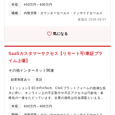
援する【カスタマーサクセス職】のお仕事です。高校生の未来の
提案■チームビルディング（採用・体制やフロー設計・定着・カル
年収
450万円～600万円
選択肢を広げるため高校に向け「Handy進路指導室」の提案・活
チャー醸成など）の推進と意思決定や組織構築・拡大【ポジショ
用を支援します。【具体的に】「Handy進路指導室」を導入中の
ン魅力・キャリアパス】◇この仕事で得られる経験■組織マネジメ
職種
内勤営業・カウンターセールス・インサイドセールス
高校の先生に・電話やオンライン会議ツールを使い活用度向上サ
ント力（アサイン設計、稼働管理、1on1、育成、評価を通じて、
更新日 2026.08.07
ポート実施 （操作勉強会実施や、活用方法のご提案等）・学校
多人数のチームを■成果に導くマネジメント力が身につく）■数値
側の就職状況や進路指導のカリキュラムに応じた、授業内外での
設計・意思決定力（KPI/KGIの設計、モニタリング、分析、方針策
活用サポート※基本的にはカスタマーサクセス職をお任せします
定を担うことで、数値をも■とに組織を動かす力が養われる）■仕
気になる
が 顧客の状況や社内の状況、ご入社される方の適性やご希望に
組み化・業務改善力（業務フロー最適化、標準化、属人化解消、
合わせて社内横断的に様々なお仕事に関わっていただきます。
BPO運営改善を通じて、再現性の高いオペレーションを構築する
【同社について】高校生の就職・進学支援をDX化するEdTechプ
力が身につく）◇このポジションの魅力■裁量が大きく、組織づく
ロダクト「Handy進路指導室」を開発・運営。紙で行われていた
りの中核を担える■日々の運営だけでなく、方針策定や体制構築ま
SaaSカスタマーサクセス【リモート可/東証プラ
進路指導をオンラインで一元管理し先生・生徒が本当に大切な時
で担えるため、“回す”だけでなく“つくる”経験ができる■事業イン
間に集中できる環境を提供しています。高校生の就職支援領域を
イム上場】
パクトを直接出しやすい■数値管理、品質改善、生産性向上、有事
軸に、進学支援・キャリア教育など新領域にも事業を拡大中。教
対応まで担うため、組織成果や事業成長への貢献実感が大きい■マ
育の現場に寄り添い、未来の“進路の当たり前”をつくるサービスを
その他インターネット関連
ネジメントとプレイヤーの両面で成長できる■チーム運営に加え、
提供していきます。【同社の強み】┗教育とテクノロジーで新し
重要案件や難案件にも関われるため、管理能力と現場推進力の両
い価値を創るEdTechスタートアップ。 見過ごされてきた領域に
副業制度あり
英語
方を高いレベルで伸ばせる【募集背景】今回募集するポジション
テクノロジーの力で挑戦し、進路選択の自由を広げます。┗若手
は、同社のマーケティングSaaS事業の中核を担うCVG事業部にお
【ミッション】ECやFinTech、CtoCプラットフォームの急速な拡
中心のフラットな組織（平均年齢：30歳前後） 役職や年次に関
いて、チャットボットと有人チャットを組み合わせた次世代型カ
大に伴い、オンライン上の不正取引や不正アクセスは巧妙化・多
係なく意見を交わせる環境で、スピード感ある意思決定が可能で
スタマーコミュニケーションツールを担当するカスタマーサクセ
様化の一途をたどっています。企業の損失は社会課題といえる規
す。┗高校生の未来を支えながら、自分の成長も実感！ 社会的
ス部のマネージャー候補です。同社チャットサービスは、導入企
模にまで膨らんでおり、対策への関心がかつてないほど高まる
な意義とやりがいを感じながら、日々の挑戦を通じてキャリアを
業の顧客体験の向上と業務効率化を実現するソリューションとし
年収
600万円～900万円
中、不正検知サービスへのニーズも急増しています。同社のセキ
広げていけます。【配属チームについて：学校DXグループ】学校
て高く評価されており、導入企業数・利用率ともに急成長してい
ュリティ/不正対策事業部門のミッションは、様々な世界標準のAI
DXグループorクライアント営業グループ＊学校の営業戦略＊オン
職種
内勤営業・カウンターセールス・インサイドセールス