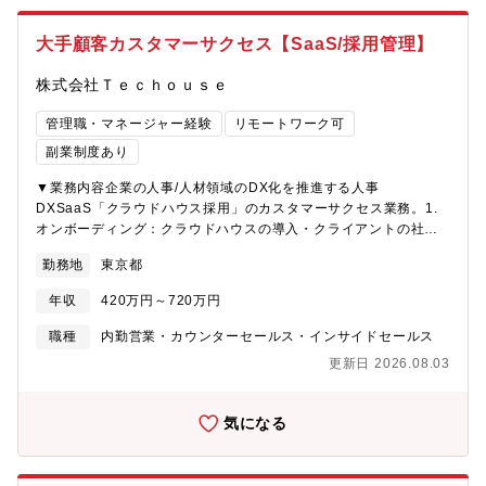
大手顧客カスタマーサクセス【SaaS/採用管理】
株式会社Ｔｅｃｈｏｕｓｅ
管理職・マネージャー経験
リモートワーク可
副業制度あり
▼業務内容企業の人事/人材領域のDX化を推進する人事
DXSaaS「クラウドハウス採用」のカスタマーサクセス業務。1.
オンボーディング：クラウドハウスの導入・クライアントの社内
教育2. カスタマーサポート：問い合わせ型の顧客対応3. カスタマ
勤務地
東京都
ーサクセス：アウトバウンド型の顧客課題解決・アップセル/クロ
スセルなどクラウドハウスを導入したクライアントが、成功する
年収
420万円～720万円
ためのサポート業務を行っていただきます。▼チーム構成クラウ
ドサービス事業は「クラウドハウス採用」と「クラウドハウス労
職種
内勤営業・カウンターセールス・インサイドセールス
務」の2チームに分かれています。そのうち、「クラウドハウス採
更新日 2026.08.03
用」は、ビジネス・エンジニア合わせて15名ほどおり、開発とセ
ールスが一体となってプロダクトを成長させています。▼クラウ
ドハウス（https://jp.cloud-house.com/）採用/労務/タレントマネ
気になる
ジメント/教育/勤怠/シフト/経費/給与/データレイク/アナリティク
スなどから成るSaaSをトータルで提供し、企業内の人材に対する
DX化を推進するプロダクトとして「クラウドハウス」というサー