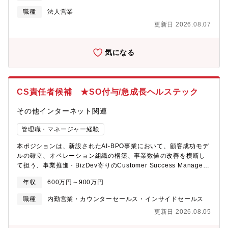
大中。教育の現場に寄り添い、未来の“進路の当たり前”をつくるサ
めます。※高校生・先生・企業の三者をつなぎ、「良い会社に、
職です。学校の先生や生徒の課題を解決し、教育現場のDX化を推
職種
法人営業
ービスを提供していきます。【同社の強み】┗教育とテクノロジ
良い人材が集まる仕組み」を創出します。★カスタマーサクセス
進します。※経験・志向に合わせ、下記いずれかのポジションに
ーで新しい価値を創るEdTechスタートアップ。 見過ごされてき
更新日 2026.08.07
★リテンションセールス/既存営業導入校の先生に電話やオンライ
配属となります。★インサイドセールス/新規開拓・電話で全国の
た領域にテクノロジーの力で挑戦し、進路選択の自由を広げま
ン会議ツールで活用度を向上させるためのサポートを実施。・基
高校の進路指導担当の先生との打合せや 高卒採用を行う企業の
す。┗若手中心のフラットな組織（平均年齢：30歳前後） 役職
本操作のレクチャー、応用的な利用方法、就活における目的実現
人事担当者様とのアポイントを取得し フィールドセールスにト
気になる
や年次に関係なく意見を交わせる環境で、スピード感ある意思決
のための活用方法の提案・学校側の就職状況や進路指導のカリキ
スアップ・クライアントの採用プロセス/採用条件等の最適化提案
定が可能です。┗高校生の未来を支えながら、自分の成長も実
ュラムに応じた、授業内外での活用サポート 等「先生がもっとサ
※高校生のより良いキャリアの実現と、企業の人手不足を補う採
感！ 社会的な意義とやりがいを感じながら、日々の挑戦を通じ
ービスを活用できるために何をすればいいか」「先生の業務負担
用支援をお手伝いします。★フィールドセールス/新規営業高校生
てキャリアを広げていけます。【顧客折衝経験を活かせる】これ
を減らしながら、生徒のより良いキャリア選択にどう結び付ける
の未来の選択肢を広げるため高校と企業の双方に向け「Handy進
CS責任者候補 ★SO付与/急成長ヘルステック
までの営業・接客等の顧客折衝経験を活かして、「もっと意義の
か」この2つを軸にサポートを行います。担当部門の業務を主軸
路指導室」の提案・活用を支援します。・高校への提案 高校の
ある仕事に挑戦したい」「社会に貢献できるフィールドで、次の
に、顧客や社内の状況や個人の適性・希望に合わせて、社内横断
先生/進路指導部に「Handy進路指導室」を紹介＆導入や活用方法
その他インターネット関連
キャリアを築きたい」そんな思いを持つ方にこそ、ハンディはぴ
的に様々なお仕事に関われる柔軟な環境です。※オンラインメイ
を提案。 電話営業が取得したアポからスタートし、先生の校内
ったりの環境です。教育×ITという成長市場の中で、日々変化する
ンですが、インサイドセールス以外はごくまれに現地訪問もあり
稟議のサポートまで担当します。 学校の課題や方針に合わせ進
管理職・マネージャー経験
現場の声に向き合いながら、サービスとともに自身も進化してい
ます。【同社について】高校生の就職・進学支援をDX化する
路指導のDXを実現し、先生の業務効率化と生徒のキャリア選択支
く。これまで培った提案力や調整力を活かしながら、社会課題の
EdTechプロダクト「Handy進路指導室」を開発・運営。紙で行わ
援を両立させます。・企業への活用支援 高校生採用を行う企業
本ポジションは、新設されたAI-BPO事業において、顧客成功モデ
解決に深く関われるやりがいを実感できます。
れていた進路指導をオンラインで一元管理し先生・生徒が本当に
に、求人掲載・広告運用の提案や改善支援を実施。 原稿内容や
ルの確立、オペレーション組織の構築、事業数値の改善を横断し
大切な時間に集中できる環境を提供しています。高校生の就職支
クリエイティブの改善提案、採用プロセスの最適化、新しいリテ
て担う、事業推進・BizDev寄りのCustomer Success Manager
援領域を軸に、進学支援・キャリア教育など新領域にも事業を拡
ンション施策の立案など 高校生に選ばれる企業づくりを共に進
ポジションです。単なるCS運用ではなく、P/LやLTV、オペレー
大中。教育の現場に寄り添い、未来の“進路の当たり前”をつくるサ
めます。※高校生・先生・企業の三者をつなぎ、「良い会社に、
年収
600万円～900万円
ションコスト、生産性を見ながら、AI-BPO事業をスケール可能な
ービスを提供していきます。【同社の強み】┗教育とテクノロジ
良い人材が集まる仕組み」を創出します。★カスタマーサクセス
事業基盤へ育てていく役割です。【募集背景】顧客・OP組織・プ
職種
内勤営業・カウンターセールス・インサイドセールス
ーで新しい価値を創るEdTechスタートアップ。 見過ごされてき
★リテンションセールス/既存営業導入校の先生に電話やオンライ
ロダクト・事業数値を横断して見られる中核人材が必要です。そ
た領域にテクノロジーの力で挑戦し、進路選択の自由を広げま
ン会議ツールで活用度を向上させるためのサポートを実施。・基
更新日 2026.08.05
こで、CSマネージャーでありながら、事業責任者の右腕として事
す。┗若手中心のフラットな組織（平均年齢：30歳前後） 役職
本操作のレクチャー、応用的な利用方法、就活における目的実現
業推進・BizDevまで担える方をお迎えしたいと考えています。