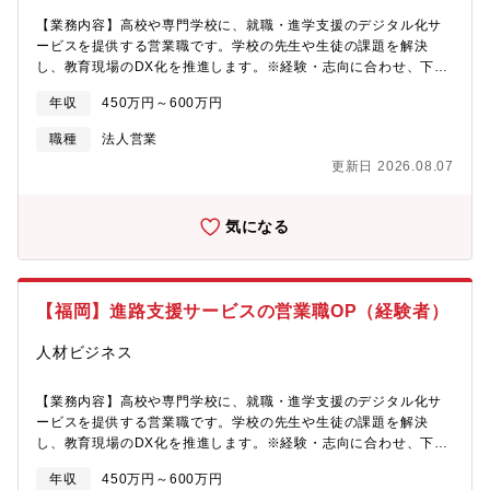
校の継続利用率は95％と、非常に高い水準を維持しています。
稟議のサポートまで担当します。 学校の課題や方針に合わせ進
「以前より残業が減って、生徒に向き合う余裕ができました」
路指導のDXを実現し、先生の業務効率化と生徒のキャリア選択支
【業務内容】高校や専門学校に、就職・進学支援のデジタル化サ
「200件以上の求人を比較検討している生徒がいます」など、先生
援を両立させます。・企業への活用支援 高校生採用を行う企業
ービスを提供する営業職です。学校の先生や生徒の課題を解決
から声を直接いただけることも多く、自分達の取り組みが高校生
に、求人掲載・広告運用の提案や改善支援を実施。 原稿内容や
し、教育現場のDX化を推進します。※経験・志向に合わせ、下記
のキャリア選択の幅を広げることに繋がっている実感を日々得ら
クリエイティブの改善提案、採用プロセスの最適化、新しいリテ
いずれかのポジションに配属となります。【具体的に】高校や専
年収
450万円～600万円
れる環境です。自社サービスだからこそ改善のスピードも速く、
ンション施策の立案など 高校生に選ばれる企業づくりを共に進
門学校に、就職・進学支援のデジタル化サービスを提供する営業
先生や企業からいただいた声をすぐにサービスに反映し、一緒に
めます。※高校生・先生・企業の三者をつなぎ、「良い会社に、
職です。学校の先生や生徒の課題を解決し、教育現場のDX化を推
職種
法人営業
サービスを作り上げていく面白さも実感できます。【顧客折衝経
良い人材が集まる仕組み」を創出します。★カスタマーサクセス
進します。※経験・志向に合わせ、下記いずれかのポジションに
験を活かせる】これまでの営業・接客等の顧客折衝経験を活かし
更新日 2026.08.07
★リテンションセールス/既存営業導入校の先生に電話やオンライ
配属となります。★インサイドセールス/新規開拓・電話で全国の
て、「もっと意義のある仕事に挑戦したい」「社会に貢献できる
ン会議ツールで活用度を向上させるためのサポートを実施。・基
高校の進路指導担当の先生との打合せや 高卒採用を行う企業の
フィールドで、次のキャリアを築きたい」そんな思いを持つ方に
本操作のレクチャー、応用的な利用方法、就活における目的実現
人事担当者様とのアポイントを取得し フィールドセールスにト
気になる
こそ、ハンディはぴったりの環境です。教育×ITという成長市場の
のための活用方法の提案・学校側の就職状況や進路指導のカリキ
スアップ・クライアントの採用プロセス/採用条件等の最適化提案
中で、日々変化する現場の声に向き合いながら、サービスととも
ュラムに応じた、授業内外での活用サポート 等「先生がもっとサ
※高校生のより良いキャリアの実現と、企業の人手不足を補う採
に自身も進化していく。これまで培った提案力や調整力を活かし
ービスを活用できるために何をすればいいか」「先生の業務負担
用支援をお手伝いします。★フィールドセールス/新規営業高校生
ながら、社会課題の解決に深く関われるやりがいを実感できま
を減らしながら、生徒のより良いキャリア選択にどう結び付ける
の未来の選択肢を広げるため高校と企業の双方に向け「Handy進
【福岡】進路支援サービスの営業職OP（経験者）
す。
か」この2つを軸にサポートを行います。担当部門の業務を主軸
路指導室」の提案・活用を支援します。・高校への提案 高校の
に、顧客や社内の状況や個人の適性・希望に合わせて、社内横断
先生/進路指導部に「Handy進路指導室」を紹介＆導入や活用方法
人材ビジネス
的に様々なお仕事に関われる柔軟な環境です。※オンラインメイ
を提案。 電話営業が取得したアポからスタートし、先生の校内
ンですが、インサイドセールス以外はごくまれに現地訪問もあり
稟議のサポートまで担当します。 学校の課題や方針に合わせ進
ます。【同社について】高校生の就職・進学支援をDX化する
路指導のDXを実現し、先生の業務効率化と生徒のキャリア選択支
【業務内容】高校や専門学校に、就職・進学支援のデジタル化サ
EdTechプロダクト「Handy進路指導室」を開発・運営。紙で行わ
援を両立させます。・企業への活用支援 高校生採用を行う企業
ービスを提供する営業職です。学校の先生や生徒の課題を解決
れていた進路指導をオンラインで一元管理し先生・生徒が本当に
に、求人掲載・広告運用の提案や改善支援を実施。 原稿内容や
し、教育現場のDX化を推進します。※経験・志向に合わせ、下記
大切な時間に集中できる環境を提供しています。高校生の就職支
クリエイティブの改善提案、採用プロセスの最適化、新しいリテ
いずれかのポジションに配属となります。【具体的に】高校や専
年収
450万円～600万円
援領域を軸に、進学支援・キャリア教育など新領域にも事業を拡
ンション施策の立案など 高校生に選ばれる企業づくりを共に進
門学校に、就職・進学支援のデジタル化サービスを提供する営業