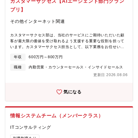
カスタマーサクセス【AIエージェント部門グラン
調整、座組・商流の最適化■パートナーサクセスの仕組み構築
（0→1）・パートナーサクセスのオペレーション・プロセス設
プリ】
計・パートナー向けマニュアル・資料の作成・パートナーサクセ
スのKPI設計、効果測定・プロダクトチームへのフィードバック、
その他インターネット関連
改善提案【本ポジションのミッション】パートナー経由で受注し
た顧客の成功を実現し、パートナー企業とエンドユーザー顧客の
カスタマーサクセス部は、当社のサービスにご期待いただいた顧
Win-Win-Winの協業体制を強化することです。具体的には、以下3
客が最大限の価値を受け取れるよう支援する重要な役割を担って
つの役割を担います：・パートナー経由顧客へのカスタマーサク
います。カスタマーサクセス担当として、以下業務をお任せいた
セス支援：導入・活用支援、技術サポート、成果創出・パートナ
します。【業務内容について】■顧客オンボーディング・新規顧客
ー企業への提言・支援：技術情報の共有、課題解決支援・パート
年収
600万円～800万円
の導入支援を行い、製品の基本的な使い方や機能について説明し
ナーサクセスの仕組み構築：0→1でオペレーション・プロセスを
ます。顧客がスムーズに製品を利用開始できるよう、必要な準備
設計し、再現性ある支援体制を確立【募集背景】アライアンス事
職種
内勤営業・カウンターセールス・インサイドセールス
やサポートを提供します。■技術サポート・顧客からの技術的な質
業部の売上拡大に伴い、パートナー経由での受注が増加していま
更新日 2026.08.06
問や問題に対応します。コードの生成や解説、改善提案、バグチ
す。大手パートナー企業との協業が本格化する中、パートナー経
ェックなど、顧客が製品を効果的に使用できるよう支援します。■
由で受注した顧客に対する専門的なカスタマーサクセス支援が急
顧客の成功のための戦略立案・顧客のビジネス目標や課題を理解
務となりました。OEM先や代理店を通じた案件は、直販とは異な
気になる
し、それに合わせた製品の活用方法を提案します。顧客が目標を
る座組・商流があり、かつ生成AIサービス特有のテクニカルな問
達成できるよう、戦略的なアドバイスを行います。■顧客向けプロ
い合わせも多いため、パートナーサクセス専任ポジションを新設
ンプトの作成代行と設計・顧客のニーズに応じたカスタマイズさ
し、パートナー企業と顧客の双方に対して最適な支援を提供する
れたプロンプトの作成や設計を代行し、顧客が求める成果を達成
体制を構築します。
情報システムチーム（メンバークラス）
できるようサポートします。これには、顧客の要望を理解し、そ
れを具体的なプロンプト設計に落とし込む能力が求められます。
ITコンサルティング
■CSの各種仕組みづくりや企画・顧客の成功を支援するための新
しい仕組みやプログラムの企画・実施を行います。これには、顧