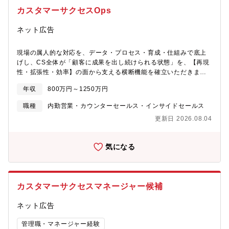
なるのがカスタマーサクセス、と呼ばれる顧客満足度を向上させ
キャリアを築きたい」そんな思いを持つ方にこそ、ハンディはぴ
見据えています。業界トップがだいたい50院くらいなので、現実
カスタマーサクセスOps
る業務になります。その他にもリリース前後のサポートや、利用
ったりの環境です。教育×ITという成長市場の中で、日々変化する
的に到達可能な数字です。■医師がやめない環境づくりにもこだわ
率向上を図るオンボーディングや、営業と同行し、プロダクト導
現場の声に向き合いながら、サービスとともに自身も進化してい
っており、医師の離職率の相場が20％前後であるにも関わらず、
ネット広告
入や運用イメージを伝えていただく場合もございます。■カスタマ
く。これまで培った提案力や調整力を活かしながら、社会課題の
同社ではいまだに離職者が出ておりません。【求める人物像】い
ーサクセス実行（オンボーディング～活用促進）・MANA導入企
解決に深く関われるやりがいを実感できます。
わゆる「2周目のCS/BizDev」として、過去にSaaSやBPO事業な
業へのオンボーディング支援の実行・改善・顧客課題を踏まえた
現場の属人的な対応を、データ・プロセス・育成・仕組みで底上
どで仕組み化を経験し、「最初からこう設計していれば、もっと
アカウントプランニング・活用促進施策（研修、勉強会、ユース
げし、CS全体が「顧客に成果を出し続けられる状態」を、【再現
スケールしたのに」という知見を持つ方に、ゼロから理想の事業
ケース提案、利用データ分析）の企画・実行・日々の利用状況フ
性・拡張性・効率】の面から支える横断機能を確立いただきま
基盤を実装していただきたいポジションです。
ォローと改善提案■顧客価値・事業インパクトの創出・契約更新に
す。※基本的にはキャッチアップ目的以外の恒常的なクライアン
年収
800万円～1250万円
向けたリレーション構築・利用拡大に向けた追加提案（アップセ
トワーク業務は発生しません。【具体的な業務内容】■CS Ops /
ル・クロスセル）・顧客成果の可視化と、プロダクト活用の成功
業務改善・CS業務プロセスの可視化、標準化、改善・KPI/KGIの
職種
内勤営業・カウンターセールス・インサイドセールス
事例化■チーム運営・ナレッジ整備・小規模チームのリード（業務
可視化、モニタリング体制の設計・要件定義～構築～納品～運用
更新日 2026.08.04
分担、運用フォロー、KPI進捗管理）・成果につながる運用方法・
の標準フローの整備・Salesforce、Notion、Google
ナレッジの整理と共有・オペレーション改善の提案・実行■プロダ
Workspace、生成AI等を活用した業務効率化・自動化・生産性、
クト連携（Voice of Customer活用）・顧客の声や利用データをも
対応品質、顧客満足度向上に向けた改善施策の企画・実行■CSイ
気になる
とにしたプロダクト改善提案・プロダクト・営業・開発と連携し
ネーブルメント/ 育成・ナレッジマネジメント・CSメンバー向け
た改善サイクルの推進※スキルに応じておまかせする領域をご相
オンボーディング、育成コンテンツの企画・作成・運用・スキル
談させていただきます。※配属先はギブリー、またはギブリーコ
の体系的な伝達、難案件の型化・ナレッジ化・プレイブック、
ンサルティングになります。【求める人物像】・顧客の業務課題
FAQ、トークスクリプト、提案テンプレート、運用マニュアル等
カスタマーサクセスマネージャー候補
に寄り添い、成果創出のために自走できる方・再現性ある業務運
の整備・プロダクト知識、業界知識、成功事例のナレッジマネジ
用やナレッジ整備など、チームの基盤づくりに取り組める方・デ
メント・スキルマップ設計、習熟度可視化、育成施策の企画・実
ネット広告
ータや事実ベースで課題を捉え、改善アクションにつなげられる
行・ハイパフォーマーの行動や顧客対応のベストプラクティスの
方・プロダクト・営業・開発など多様なステークホルダーと円滑
収集・型化■Customer Insight / VoC・品質改善・VoCや問い合わ
管理職・マネージャー経験
に連携できる方・変化の大きいAI領域に前向きに取り組み、キャ
せ傾向の整理・分析・分析結果をもとにしたCS対応品質、活用提