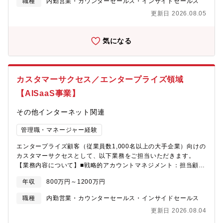
生涯関係構築」を担い、修理・保守にとどまらず、次のビジネス
職種
内勤営業・カウンターセールス・インサイドセールス
管理の高度化・新規保守サービス立上げ：要件定義～運用設計～
につながる顧客接点の中核として、グローバルで一貫したサービ
更新日 2026.08.05
関係部門調整～ローンチをPMとして推進・社内横連携：開発・製
ス価値の提供を通じてお客様の成功を支えます。【キャリアパ
造・調達・修理拠点と連携し、品質・サービス・収益性を同時に
ス】23年度4月よりメンバーシップ型からジョブ型雇用に移行し、
改善【募集背景】 決済端末の導入拡大に伴い、市場で発生する
ご自身のキャリアをより主体的に選択できるようになりました。
気になる
障害の影響範囲が拡大しており、迅速な一次対応だけでなく、再
パナソニックグループALLにチャレンジできる社内公募制度、社
発防止・恒久対策までを一気通貫で統括できる体制強化が急務と
員が自律的に学習可能な「Udemy Business」の導入、MBA派遣
なっています。これまで個別最適になりがちだった障害対応・保
プログラム、語学力向上プログラムなど、社員一人一人の成長を
守運用を、顧客体験と収益性の両面から見直し、保守の新規スキ
後押しする制度を充実させております。【職場の雰囲気】・年
カスタマーサクセス／エンタープライズ領域
ーム（運用設計・品質/費用・KPI）を構築し標準化するフェーズ
齢・役職を超えた自由な議論と相談ができるオープンな雰囲
に入っています。開発／品質／製造／修理拠点／調達など多部門
【AISaaS事業】
気。・新しい提案活動を積極的に尊重・推進する風土。・出社が
を巻き込み、技術（ハード）とプロジェクト推進（PM）を両輪
基本だが、リモート勤務も相談可。多様なバックグラウンドを歓
に、現場を動かして成果を出せるリーダーを募集します。【働き
その他インターネット関連
迎。
方】・フレックス制度：あり・リモートワーク制度：あり【モバ
イルソリューションズ事業部とは】モバイルソリューションズ事
管理職・マネージャー経験
業は、パナソニック コネクト株式会社の中でコア事業に位置づけ
エンタープライズ顧客（従業員数1,000名以上の大手企業）向けの
られ、「安心・安全な製品・サービスで現場を支え、お客様の成
カスタマーサクセスとして、以下業務をご担当いただきます。
功とサステナブルな未来を築く」をミッションに、モバイルワー
【業務内容について】■戦略的アカウントマネジメント：担当顧客
カー向けのモバイルパソコン（レッツノート）、フィールドワー
（5-10社程度）の中長期成功戦略の立案・実行■チャーン防止・リ
カー向けの堅牢パソコン（タフブック）、店舗運営用の決済端末
年収
800万円～1200万円
テンション強化：ヘルススコア管理、リスク検知、先回りした課
といったハードウェアソリューションをお客様に提供していま
題解決■エキスパンション推進：利用部門拡大、追加プロダクト提
す。【CS部とは】CS部は「顧客との生涯関係構築」を担い、修
職種
内勤営業・カウンターセールス・インサイドセールス
案、契約更新時のアップセル■プロジェクトマネジメント：導入後
理・保守にとどまらず、次のビジネスにつながる顧客接点の中核
更新日 2026.08.04
の活用促進プロジェクト、新機能展開、業務改善施策の推進■ステ
として、グローバルで一貫したサービス価値の提供を通じてお客
ークホルダーマネジメント：顧客側の経営層・事業部長・現場担