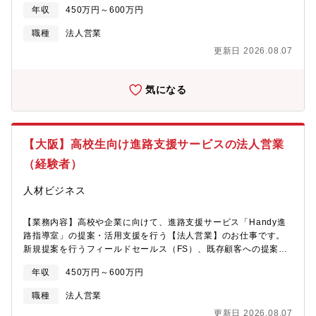
職】のお仕事です。高校生の未来の選択肢を広げるため、高校に
ームの活動を支援するためのテックタッチの仕組み構築・セール
年収
450万円～600万円
向けて「Handy進路指導室」の提案・活用を支援します。【具体
ス/カスタマーサクセスチームの活動を支援するコンテンツ（Web
的に】高校の先生/進路指導部に「Handy進路指導室」を紹介＆導
ページ・資料等）の企画・作成・顧客からのフィードバックやプ
職種
法人営業
入や活用方法を提案。電話営業が取得したアポからスタートし、
ロダクト内のデータ分析・事業推進サポート業務（営業管理・支
更新日 2026.08.07
先生の校内稟議のサポートまで担当します。学校の課題や方針に
援、営業戦略立案支援 等）【本ポジションの魅力】■責任者と事
合わせた進路指導のDXを実現するとともに、先生の業務効率化と
業戦略をディスカッションし、企画立案やプロジェクト推進がで
生徒のキャリア選択支援を両立させます。高校生・先生・企業の
き、経営や事業をどう作るかを学ぶ機会にもなると思います。■未
気になる
三者をつなぎ「良い会社に、良い人材が集まる仕組み」を創出す
来の当たり前を今から携われる国の政策として、2035年までに新
る役割です。※基本的にはフィールドセールスをお任せします
車販売における電動車の比率を100%とする目標を掲げており、イ
が 顧客の状況や社内の状況、ご入社される方の適性やご希望に
ンフラとして必須になるサービスを扱え、今後伸びる市場で事業
合わせて社内横断的に様々なお仕事に関わっていただきます。※
創りを経験できます。
【大阪】高校生向け進路支援サービスの法人営業
オンラインメインですが、ごくまれに現地訪問もあります。【同
社について】高校生の就職・進学支援をDX化するEdTechプロダ
（経験者）
クト「Handy進路指導室」を開発・運営。紙で行われていた進路
指導をオンラインで一元管理し先生・生徒が本当に大切な時間に
人材ビジネス
集中できる環境を提供しています。高校生の就職支援領域を軸
に、進学支援・キャリア教育など新領域にも事業を拡大中。教育
【業務内容】高校や企業に向けて、進路支援サービス「Handy進
の現場に寄り添い、未来の“進路の当たり前”をつくるサービスを提
路指導室」の提案・活用支援を行う【法人営業】のお仕事です。
供していきます。【同社の強み】┗教育とテクノロジーで新しい
新規提案を行うフィールドセールス（FS）、既存顧客への提案・
価値を創るEdTechスタートアップ。 見過ごされてきた領域にテ
改善支援を行うリテンションセールス（RS）のどちらかを担当
クノロジーの力で挑戦し、進路選択の自由を広げます。┗若手中
年収
450万円～600万円
し、“売上をつくる営業”としてご活躍いただきます。【具体的に】
心のフラットな組織（平均年齢：30歳前後） 役職や年次に関係
■フィールドセールス（FS）／新規営業高校の先生や企業の採用
なく意見を交わせる環境で、スピード感ある意思決定が可能で
職種
法人営業
担当に向け、「Handy進路指導室」の導入提案を実施。インサイ
す。┗高校生の未来を支えながら、自分の成長も実感！ 社会的
更新日 2026.08.07