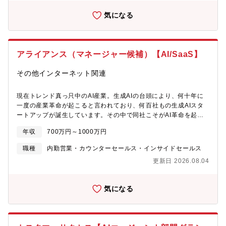
様の成功を支えます。【キャリアパス】23年度4月よりメンバーシ
当者との関係構築■社内連携・情報共有：セールス・プロダクト・
ップ型からジョブ型雇用に移行し、ご自身のキャリアをより主体
気になる
エンジニアリング・デリバリチームとの協働■エグゼクティブリレ
的に選択できるようになりました。パナソニックグループALLに
ーション：QBR（四半期ビジネスレビュー）の実施、経営層への
チャレンジできる社内公募制度、社員が自律的に学習可能な
成果報告■データドリブンな改善活動：利用状況分析、ROI可視
「Udemy Business」の導入、MBA派遣プログラム、語学力向上
化、顧客インサイトのプロダクトへのフィードバック【描けるキ
プログラムなど、社員一人一人の成長を後押しする制度を充実さ
アライアンス（マネージャー候補）【AI/SaaS】
ャリアパスについて】■短期（1-2年）・エンタープライズCSMと
せております。【職場の雰囲気】・年齢・役職を超えた自由な議
して5-10社の主担当・チャーン率・NRR（Net Revenue
論と相談ができるオープンな雰囲気。・新しい提案活動を積極的
その他インターネット関連
Retention）などKPI達成・社内ベストプラクティスの確立■中長
に尊重・推進する風土。・出社が基本だが、リモート勤務も相談
期（2-3年以降）・CSマネージャー / CSディレクターとしてチー
可。多様なバックグラウンドを歓迎。
ムマネジメント・事業部横断のカスタマーサクセス戦略立案・VP
現在トレンド真っ只中のAI産業。生成AIの台頭により、何十年に
of Customer Success等の経営層ポジション※上記以外にも、セ
一度の産業革命が起こると言われており、何百社もの生成AIスタ
ールス・プロダクトマネジメント・事業開発など他職種へのキャ
ートアップが誕生しています。その中で同社こそがAI革命を起こ
リアチェンジも可能です。
す企業だと確信し、全社一丸となって日々業務に取り組んでいま
年収
700万円～1000万円
す。本ポジションは、パートナー経由で受注した顧客の成功を支
援しながら、パートナー企業との協業を強化する、新設ポジショ
職種
内勤営業・カウンターセールス・インサイドセールス
ンです。■パートナー経由顧客へのカスタマーサクセス支援・パー
更新日 2026.08.04
トナー経由で受注した顧客の導入支援、オンボーディング・AIエ
ージェントの活用方法のトレーニング、ベストプラクティスの共
有・技術的な問い合わせ対応（生成AIサービス特有のテクニカル
気になる
サポート）・顧客のニーズに応じたカスタマイズされたプロンプ
トの作成や設計を代行・顧客の成功事例の創出、導入効果の可視
化■パートナー企業への提言・支援・パートナー企業への技術情
報、活用提案の提供、勉強会の実施・パートナー企業との期待値