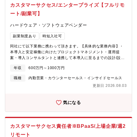
カスタマーサクセス/エンタープライズ【フルリモ
ート/副業可】
ハードウェア・ソフトウェアベンダー
副業制度あり
時短入社可
同社にて以下業務に携わって頂きます。【具体的な業務内容】・
本導入と安定稼働に向けたプロジェクトマネジメント・運用提
案・導入コンサルタントと連携して本導入に至るまでの設計/設定
や運用検証の対応・中長期にわたるお客様との信頼関係の構築・
年収
600万円～1000万円
アカウントエグゼクティブと連携したアップセル・クロスセル提
案活動・安定稼働、顧客満足度向上を目的としたプロダクト開発
職種
内勤営業・カウンターセールス・インサイドセールス
へのフィードバック・同サービスの詳細な仕様理解（当社はプロ
更新日 2026.08.03
ダクトの開発速度が非常に早いため、常に最新情報のキャッチア
ップが求められます。）【募集背景】・プロダクトラインナップ
の拡張および昨今の法対応ニーズの加速が相まり、エンタープラ
気になる
イズ企業様(従業員数千名以上)からのご相談・導入も増えていま
す。・同時に、従来の機能・プロダクトラインナップでは価値を
届けきれていなかった企業様への価値提供が本事業における大き
なテーマとなっています。【ポジションの魅力】・本ポジション
カスタマーサクセス責任者※BPaaS/上場企業/週2
は、導入/運用設計のエキスパートとして、エンタープライズ企業
様特有の業務/システム面の課題・リスクを整理し、バクラクを通
リモート