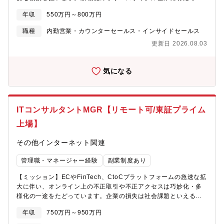
業様のMD業務や店舗運営業務だけでなく、食品ロスの問題などの
て、ユーザーの成功を促進するための戦略の立案・実行を支援
社会問題も、AIと独自の技術で解決する事を目指しています。
年収
550万円～800万円
し、ユーザーエンゲージメントとプロダクトの定着化に貢献して
我々はこれら３つのプロダクトを組み合わせ、小売業様のマーケ
いただきます。■オンボーディング戦略の策定と実行・新機能リリ
ティング活動をワンストップで支えるソリューションをご提案し
職種
内勤営業・カウンターセールス・インサイドセールス
ースごとに、ターゲットユーザー層に合わせた効果的なオンボー
ています。【ポジションの魅力】■大手小売がすでにクライアント
更新日 2026.08.03
ディング戦略を立案します。・戦略に基づき、チュートリアル、
であり膨大なデータを扱える環境である■三菱商事グループである
ヘルプ記事、FAQなどのオンボーディング資料を作成・更新しま
ことから、グループ企業間での顧客の広がりがあり、データ分析
す。・ユーザーの利用状況やフィードバックを分析し、オンボー
や顧客への提供価値最大化に向き合える環境であること■第3者的
気になる
ディングプロセスの改善提案と実行を行います。■プロダクト開発
な立ち位置から業界の課題解決に向き合える【働きやすい就業環
チームとの連携・新機能の企画・開発段階から開発チームと密接
境】■業務改善のための新しい提言を歓迎する社風です。主体的に
に連携し、ユーザー視点でのフィードバックを提供します。・新
動くことで、幅広い業務経験を積むことができます。■在宅勤務や
機能のリリース計画に沿って、オンボーディング関連のタスクを
フレックスといった多様な働き方が可能です。全社の平均残業時
ITコンサルタントMGR【リモート可/東証プライム
調整・実行します。【組織構成・部署について】30代前半～40代
間は15時間/月程度です。【事業内容】同社は、食を支える二大業
の少数精鋭組織です私たちは、広告配信プラットフォーム事業の
上場】
態のスーパーマーケット（GMS）やコンビニエンスストアが保有
推進を担うインターナルプラットフォーマーとして、同社グルー
するPOSデータ・ID-POSデータを分析・活用する仕組や、消費者
プ各社・各事業に本サービスを提供しています。この部署では、
その他インターネット関連
のお買い物を便利にする購買データ活用するツールを提供してい
全社の広告売上向上を目指し、サービスの技術的な支援や企画・
ます。すでに、「国内店舗数1万店を超える大手コンビニエンスス
導入推進を通じて、各事業のプロダクト価値や在庫価値の向上に
管理職・マネージャー経験
副業制度あり
トアチェーン」「ライフコーポレーションを始めとする大手スー
貢献しています。同社の経済圏という強力なアセットを活用し、
パーマーケットチェーン各社」に導入いただいております。
【ミッション】ECやFinTech、CtoCプラットフォームの急速な拡
国内有数のデジタル広告エコシステムを構築することが私たちの
大に伴い、オンライン上の不正取引や不正アクセスは巧妙化・多
ミッションです。【事業について】私たちは、ECを中核としたイ
様化の一途をたどっています。企業の損失は社会課題といえる規
ンターネット関連事業、金融、通信など多岐にわたる事業を展開
模にまで膨らんでおり、対策への関心がかつてないほど高まる
するグループの一員です。その中で、ID、データ、メディアを活
年収
750万円～950万円
中、不正検知サービスへのニーズも急増しています。当社のセキ
用した広告事業は、グループ全体の収益に貢献するだけでなく、