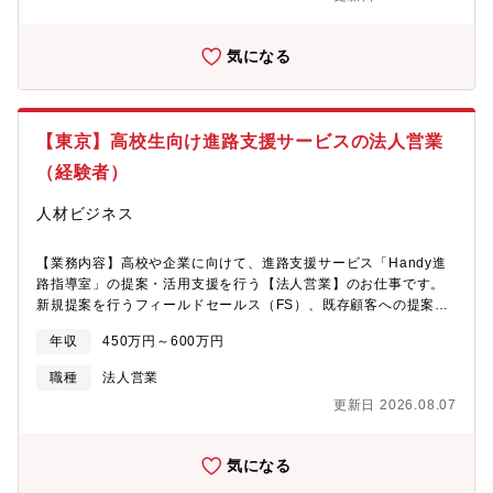
ドセールスが事前にアポイント取得や情報整理を行うため、商談
な意義とやりがいを感じながら、日々の挑戦を通じてキャリアを
に集中できる環境です。1日5～6件ほどの商談を通じて、課題ヒア
広げていけます。【配属チームについて：学校DXグループ】＊学
リングから提案・受注までを担当します。■リテンションセールス
校の営業戦略＊オンボーディング＊活用度向上のための施策立案
気になる
（RS）／既存営業既に導入いただいている企業に対し、活用促進
まで、20代、30代の若手メンバーが中心となって考えます。
や改善提案を実施。求人掲載だけではなく、採用課題の整理や訴
【Handy進路指導室について】高校の進路指導業務をDX化して、
求改善など、成果につながる改善提案を行います。表面的な提案
紙中心の就職活動をオンラインで一元管理できるクラウドサービ
ではなく、本質的な課題を探るヒアリングを重視しているため、1
スです。2021年のリリースから約4年で全国2500校に導入され、
【東京】高校生向け進路支援サービスの法人営業
件ごとの商談時間が長いことも特徴です。担当顧客数は300社程
就職を希望する高校生の約7割の進路選びを支援。導入校の継続利
度、1日平均4件ほど商談を行います。高校生・学校・企業の三者
（経験者）
用率は95％と、非常に高い水準を維持しています。「以前より残
をつなぎながら、「良い会社に、良い人材が集まる仕組み」を広
業が減って、生徒に向き合う余裕ができました」「200件以上の求
げていくポジションです。※基本的にはオンライン商談が中心で
人材ビジネス
人を比較検討している生徒がいます」など、先生から声を直接い
す。※ご経験や適性、事業状況に応じて、社内横断的に幅広い業
ただけることも多く、自分達の取り組みが高校生のキャリア選択
務へ関わっていただく可能性があります。【WEB説明会実施中】
の幅を広げることに繋がっている実感を日々得られる環境です。
【業務内容】高校や企業に向けて、進路支援サービス「Handy進
「いきなり応募は少し不安…」「まずは会社や事業について知り
自社サービスだからこそ改善のスピードも速く、先生や企業から
路指導室」の提案・活用支援を行う【法人営業】のお仕事です。
たい」そんな方向けに、WEB説明会を開催しています！選考前
いただいた声をすぐにサービスに反映し、一緒にサービスを作り
新規提案を行うフィールドセールス（FS）、既存顧客への提案・
に、＊ハンディが目指していること＊高校生向け進路支援サービ
上げていく面白さも実感できます。【顧客折衝経験を活かせる】
改善支援を行うリテンションセールス（RS）のどちらかを担当
スについて＊営業組織や働き方などを知っていただける内容です
年収
450万円～600万円
これまでの営業・接客等の顧客折衝経験を活かして、「もっと意
し、“売上をつくる営業”としてご活躍いただきます。【具体的に】
◎「少し興味がある」くらいでもOK！まずはお気軽にご参加くだ
義のある仕事に挑戦したい」「社会に貢献できるフィールドで、
■フィールドセールス（FS）／新規営業高校の先生や企業の採用
さい！▼開催日程毎週 火曜・水曜・木曜 19:00～開催▼所要時間
職種
法人営業
次のキャリアを築きたい」そんな思いを持つ方にこそ、ハンディ
担当に向け、「Handy進路指導室」の導入提案を実施。インサイ
30分～1時間程度▼参加方法応募時に、参加希望日をお知らせくだ
更新日 2026.08.07
はぴったりの環境です。教育×ITという成長市場の中で、日々変化
ドセールスが事前にアポイント取得や情報整理を行うため、商談
さい。【同社について】高校生の進路選択は、長年“紙の求人票”を
する現場の声に向き合いながら、サービスとともに自身も進化し
に集中できる環境です。1日5～6件ほどの商談を通じて、課題ヒア
前提としたアナログな仕組みで行われてきました。私たちは、ク
ていく。これまで培った提案力や調整力を活かしながら、社会課
リングから提案・受注までを担当します。■リテンションセールス
ラウド型進路支援サービス「Handy進路指導室」を通じて、進路
気になる
題の解決に深く関われるやりがいを実感できます。
（RS）／既存営業既に導入いただいている企業に対し、活用促進
指導のDXを推進。高校生・先生・企業、三者が抱える課題を解決