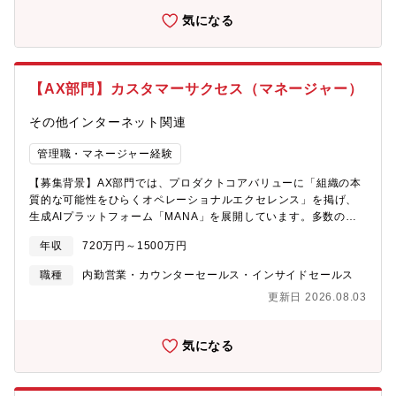
や年次に関係なく意見を交わせる環境で、スピード感ある意思決
のための活用方法の提案・学校側の就職状況や進路指導のカリキ
【業務内容】1.AI-BPO事業の事業推進・数値管理LTV、継続率、
定が可能です。┗高校生の未来を支えながら、自分の成長も実
ュラムに応じた、授業内外での活用サポート 等「先生がもっとサ
気になる
顧客単価、CS/OPコスト、生産性を見ながら、事業責任者と同じ
感！ 社会的な意義とやりがいを感じながら、日々の挑戦を通じ
ービスを活用できるために何をすればいいか」「先生の業務負担
目線で改善テーマを設定する2.顧客成功モデルの設計導入、契
てキャリアを広げていけます。【顧客折衝経験を活かせる】これ
を減らしながら、生徒のより良いキャリア選択にどう結び付ける
約、アダプション、解約防止、アップセルの型化3.BPOからAI-
までの営業・接客等の顧客折衝経験を活かして、「もっと意義の
か」この2つを軸にサポートを行います。担当部門の業務を主軸
BPOへのオペレーション移行設計属人的な運用を、プロダクト・
ある仕事に挑戦したい」「社会に貢献できるフィールドで、次の
に、顧客や社内の状況や個人の適性・希望に合わせて、社内横断
【AX部門】カスタマーサクセス（マネージャー）
AI・OP組織で再現可能な仕組みに変える4.オペレーター組織のマ
キャリアを築きたい」そんな思いを持つ方にこそ、ハンディはぴ
的に様々なお仕事に関われる柔軟な環境です。※オンラインメイ
ネジメント・育成・採用医療事務出身メンバーのマルチスキル
ったりの環境です。教育×ITという成長市場の中で、日々変化する
ンですが、インサイドセールス以外はごくまれに現地訪問もあり
その他インターネット関連
化、品質管理、育成、採用5.顧客・現場・開発をつなぐプロダク
現場の声に向き合いながら、サービスとともに自身も進化してい
ます。【同社について】高校生の就職・進学支援をDX化する
ト改善医療機関とオペレーター現場の課題を構造化し、プロダク
く。これまで培った提案力や調整力を活かしながら、社会課題の
EdTechプロダクト「Handy進路指導室」を開発・運営。紙で行わ
管理職・マネージャー経験
トチームへフィードバックする※医療事務としてのレセプト算定
解決に深く関われるやりがいを実感できます。
れていた進路指導をオンラインで一元管理し先生・生徒が本当に
実務は担当しませんが、レセプト算定への業務理解は求められま
【募集背景】AX部門では、プロダクトコアバリューに「組織の本
大切な時間に集中できる環境を提供しています。高校生の就職支
す【入社後すぐのミッション】現在は事業責任者が、顧客対応、
質的な可能性をひらくオペレーショナルエクセレンス」を掲げ、
援領域を軸に、進学支援・キャリア教育など新領域にも事業を拡
業務フロー設計、OP組織マネジメント、事業改善を兼任していま
生成AIプラットフォーム「MANA」を展開しています。多数の生
大中。教育の現場に寄り添い、未来の“進路の当たり前”をつくるサ
す。これらを引き継ぎ、事業責任者が新規営業や事業拡大に集中
成AI領域での支援実績とスピードを強みに事業を展開し、これま
ービスを提供していきます。【同社の強み】┗教育とテクノロジ
できる体制をつくることが、足元の最重要ミッションです。【魅
年収
720万円～1500万円
でに累計5,000社、うち生成AI分野では1,000社以上を支援してき
ーで新しい価値を創るEdTechスタートアップ。 見過ごされてき
力】■コンサル出身者の多い環境で、データを活用しながら事業成
ました。エンタープライズ企業での全社導入や利用率80%を超え
た領域にテクノロジーの力で挑戦し、進路選択の自由を広げま
職種
内勤営業・カウンターセールス・インサイドセールス
長に携われます。■ストックオプション付与、かつ退職時に企業が
るプロジェクト実績も生まれており、組織全体のAI活用基盤とし
す。┗若手中心のフラットな組織（平均年齢：30歳前後） 役職
買い取って現金化してくれるなどユニークな制度もございます。■
更新日 2026.08.03
て急成長を続けています。本ポジションでは、この拡大フェーズ
や年次に関係なく意見を交わせる環境で、スピード感ある意思決
直近で4億円の資金調達をしており、今後数年で業界トップとなる
のMANA事業において、顧客の成功体験をつくり、プロダクト価
定が可能です。┗高校生の未来を支えながら、自分の成長も実
ことが現実的に見えてきている状況です。■社会貢献性も高く、日
値を最大化する中核的な役割を担っていただきます。【業務内
感！ 社会的な意義とやりがいを感じながら、日々の挑戦を通じ
本の医療体制にもインパクトを与えるサービスを提供している環
気になる
容】コンサルティング業務やアップセル業務を行っていただくカ
てキャリアを広げていけます。【顧客折衝経験を活かせる】これ
境で働くことができます。■業界最速で訪問診療施設を開院してい
スタマーサクセスチームのマネジメントを行っていただきます。
までの営業・接客等の顧客折衝経験を活かして、「もっと意義の
る中、在宅医療施設数の急拡大フェーズにあり、13クリニック体
弊社のビジネスモデルはサブスクリプションのため、事業の要と
ある仕事に挑戦したい」「社会に貢献できるフィールドで、次の
制から2.5年以内に50～60クリニック体制へのスケールアップを