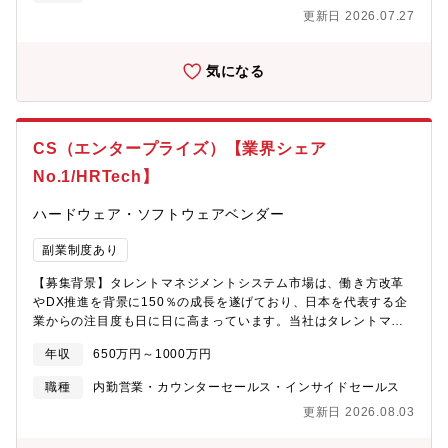
知見のある人材です。「SPOKES」のリード獲得エンジンをゼロ
ーションを図りながら、データ分析・コンサルティングをし、顧
更新日 2026.07.27
から設計・実行するポジションです。【業務内容】「SPOKES」
客が課題としている不正取引の削減や、逸失している売上の回
の新規見込み顧客の獲得（リードジェネレーション）から、成約
復、顧客体験（CX）の向上にも貢献できるという業務は、とても
確度を高めるための育成（リードナーチャリング）までの戦略立
やりがいがあります。顧客から直接喜びや感謝を伝えられること
気になる
案・実行を担当します。■リードジェネレーション（獲得）・Web
もあります。■成長分野での業務経験・スキルが得られる成長して
広告（Google/Yahoo/Meta/ビジネスSNS等）の運用・最適化・
いる決済分野の中でも、今後増々注目されるであろう不正対策と
BtoB向け展示会への出展企画・ブース運営・効果検証・ホワイト
いう専門分野での業務経験・スキルが得られます。また、最先端
ペーパー（お役立ち資料）の企画・制作・ダウンロード促進■リー
の「AI技術」を活用する業務経験・スキルも得られます。【会社
CS（エンタープライズ）【業界シェア
ドナーチャリング（育成）＆スコアリング・ハウスリスト（既存
情報】1995年の創業以来、マーケティングや決済をベースに、最
No.1/HRTech】
リード）に対するメルマガスケジューリング・配信・共催セミナ
先端のテクノロジーを社会実装し、検索エンジンやEC、ソーシャ
ーや自社ウェビナーの企画・集客・運営・MAツールを活用したシ
ルメディアなど最新のインターネット事業を構築してきました。
ハードウェア・ソフトウェアベンダー
ナリオ設計・顧客行動のスコアリング■営業（IS/FS）との連携・
今後は、BlockchainやGen AI等の次世代テクノロジーを軸に、強
有効商談へ繋がるリードの定義と、引き渡しフローの最適化・デ
みである決済事業領域や新テクノロジー領域にて、様々な新しい
副業制度あり
ータ分析・MQL/SQL管理・商談化率・CACなどファネルKPIの設
コンテクストを生み出していきます。【事業内容】同社グループ
計とダッシュボード管理・ターゲット業界別（金融・自治体・製
には現在、決済事業、マーケティング事業、スタートアップ投資
【募集背景】タレントマネジメントシステム市場は、働き方改革
造等）コンテンツのブラッシュアップ【当業務・役割の魅力】■1.
事業の3つのコアな事業があり、この3つの事業と技術開発が相互
やDX推進を背景に150％の成長を遂げており、日本を代表する企
成長市場で成果がダイレクトに事業に反映される企業のDX・業務
に連携し、次世代サービスを生み出す新規事業を行なっていま
業からの注目度も日に日に高まっています。当社はタレントマネ
効率化（営業・研修・マニュアル等）に直結するプロダクトのた
す。■グループ全体の事業一覧・決済事業・マーケティング事業・
ジメントシステム市場で8年連続シェアNo.1を獲得※（2023年3
め、マーケティングの成果がそのまま事業成長へ繋がります。
スタートアップ投資事業・技術開発・新規戦略事業【これまでの
年収
650万円～1000万円
月末時点で利用企業数3,059社）を獲得しており、日本を代表する
「動画DX」は今まさに求められている市場です。■2. 自社プロダ
実績】■インターネットポータル、検索エンジンなど海外サービス
企業からも業種業態問わず多くご導入をいただいております。よ
クトでマーケティングPDCAを超高速で回せる通常、動画コンテ
職種
内勤営業・カウンターセールス・インサイドセールス
の日本展開を推進■クチコミ型メディア(CGM)の発展に先駆け、カ
り多くの日本企業の生産性向上に寄与するため、今回は大手企
ンツ制作には外注コストや納期がネックになります。しかし
カクコム（価格.com、食べログを展開。持分法適用関連会社）の
更新日 2026.08.03
業・グループ企業様を担当する『エンタープライズ領域専任のカ
SPOKESなら「パワポだけで1分で動画化」できるため、お役立ち
事業成長、上場を支援■X(旧Twitter)、Linkedinなどの世界を代表
スタマーサクセス』を募集をいたします。【業務内容】日本を代
動画・セミナー資料などをほぼゼロコストで量産可能。自社で
するSNSの日本参入を支援■現在ではBlockchainなどの次世代テ