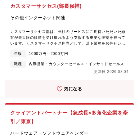
ビス名にて、テクノロジーでビジネスが直面する課題を包括的に
カスタマーサクセス(部長候補)
解決していきたいと考えております（現在は採用・労務領域で展
開）
その他インターネット関連
カスタマーサクセス部は、当社のサービスにご期待いただいた顧
客が最大限の価値を受け取れるよう支援する重要な役割を担って
います。カスタマーサクセス担当として、以下業務をお任せいた
します。【業務内容について】■顧客オンボーディング・新規顧客
年収
1000万円～2000万円
の導入支援を行い、製品の基本的な使い方や機能について説明し
ます。顧客がスムーズに製品を利用開始できるよう、必要な準備
職種
内勤営業・カウンターセールス・インサイドセールス
やサポートを提供します。■技術サポート・顧客からの技術的な質
更新日 2026.08.04
問や問題に対応します。コードの生成や解説、改善提案、バグチ
ェックなど、顧客が製品を効果的に使用できるよう支援します。■
顧客の成功のための戦略立案・顧客のビジネス目標や課題を理解
気になる
し、それに合わせた製品の活用方法を提案します。顧客が目標を
達成できるよう、戦略的なアドバイスを行います。■顧客向けプロ
ンプトの作成代行と設計・顧客のニーズに応じたカスタマイズさ
れたプロンプトの作成や設計を代行し、顧客が求める成果を達成
クライアントパートナー【急成長×多角化企業を牽
できるようサポートします。これには、顧客の要望を理解し、そ
れを具体的なプロンプト設計に落とし込む能力が求められます。
引／東京】
■CSの各種仕組みづくりや企画・顧客の成功を支援するための新
しい仕組みやプログラムの企画・実施を行います。これには、顧
ハードウェア・ソフトウェアベンダー
客向けのプロンプト作成代行や設計、CSプロセスの改善、顧客エ