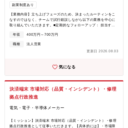
ンゲージメントを高めるためのイベントやセミナーの企画などが
副業制度あり
含まれます。■エクスパンション (アップセル / クロスセル) の機会
【業務内容】立ち上げフェーズのため、決まったルーティンをこ
の特定と提案・顧客の使用状況やニーズを分析し、追加の製品や
なすのではなく、チームで試行錯誤しながら以下の業務を中心に
サービスが顧客の成功にどのように貢献できるかを提案します。
取り組んでいただきます。■定期的なフォローアップ： 担当する
【同社について】同社は、2023年4月に設立された現在3期目のAI
大手企業様へのオンライン・対面でのヒアリング■ニーズのキャッ
スタートアップです。グロース市場に上場している某社のグルー
年収
400万円～700万円
チアップ： プロダクトの活用状況の確認や、他のお悩み（採用や
プ会社として設立されました。某社は、プロダクト開発において
販促など）の相談受付■社内連携（トスアップ）： 吸い上げたニ
積極的にAI技術を活用しており、自社プロダクトにおいて、
職種
法人営業
ーズを、社内の専門部署や事業開発メンバーへ共有■改善提案のフ
ChatGPTを用いた議事録の自動要約やメールの自動作成など、お
更新日 2026.08.03
ィードバック： お客様の「生の声」をまとめ、サービス改善会議
客様の業務効率化や生産性向上につながるAI関連機能を提供して
などでシェア【仕事内容：お客様の「一番の理解者」になる】プ
います。このような状況の中、同グループはAI技術に関わる導入
ロダクトの継続だけが目的ではありません。既存サービスの大手
コンサルティング、プロダクト提供、ならびに研究開発をさらに
気になる
クライアントに対し、会社単位での深い信頼関係を築き、同社グ
推進するために、2023年4月に戦略的子会社を設立いたしまし
ループが持つ多様なリソースを繋いで課題を解決するコンシェル
た。当社は「AIで持続可能な未来の社会を創る」というPurpose
ジュとなる仕事です。■深いリレーション構築：大手企業の担当者
を掲げ、日本企業の生産性向上や産業の活性化のための様々なAI
様との対話から、現場の課題や今後のビジョンを丁寧に汲み取り
プロダクトの開発と提供を行っています。高度なプロダクトを開
決済端末 市場対応（品質・インシデント）・修理
ます。継続的なコミュニケーションを重ね、単なる「製品の案内
発するために、ChatGPTをはじめとした各種大規模言語モデルや
役」に留まらない信頼関係を築いてください。最初からすべての
Generative AIなどの分野の研究も進めています。昨年2024年11
拠点行政推進
サービスの専門家である必要はありません。個人の力に頼り切る
月には、国内企業としても一早く「AIエージェント*」をローンチ
のではなく、チームの力を結集してお客様をサポートする、組織
し、多くの企業様に高評価を頂いており、国内市場を席捲してお
電気・電子・半導体メーカー
としての強固な協力体制を形にする役割です。■同社のコンシェル
ります。当社はAI市場のトップランカーであると自負しておりま
ジュ役：お客様が抱える別の課題（採用、DX、プロモーションな
す。
【ミッション】決済端末 市場対応（品質・インシデント）・修理
ど）を見つけ出したら、社内の事業開発メンバーへバトンを繋ぎ
拠点行政推進として従事いただきます。【具体的には】・市場障