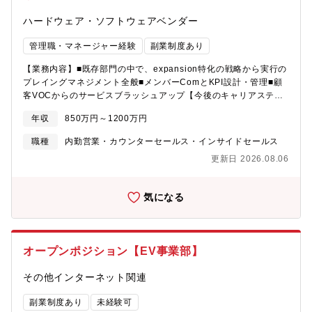
じた最適な価値提供を通じた課題解決の道のりを描きます。・導
入・運用プロセスの過程で顧客の業務を深く理解することで、新
ハードウェア・ソフトウェアベンダー
たな機能開発や新規プロダクトの種を見つけ、プロダクトの価値
を飛躍的に高める提案が可能です。・将来的にはチームマネージ
管理職・マネージャー経験
副業制度あり
ャーとして、エンタープライズ企業様に向けた導入・運用プロセ
【業務内容】■既存部門の中で、expansion特化の戦略から実行の
スの仕組みづくりや組織作りを経験できます。
プレイングマネジメント全般■メンバーComとKPI設計・管理■顧
客VOCからのサービスブラッシュアップ【今後のキャリアステッ
プ】一定規模の組織（部・室・ユニット）をマネジメントしたの
年収
850万円～1200万円
ち、最終的には業務執行責任者へと昇進するキャリアパスです。
【チーム・組織の役割】■拡大期のBPaaS事業において、既存顧
職種
内勤営業・カウンターセールス・インサイドセールス
客への適切な顧客体験の創造■単純なexpansion戦略だけではな
更新日 2026.08.06
く、コンサル要素を多分に含んだサービス全体を捉えた提供価値
の最大化【実現できていないこと】■適切な顧客Comの設計と実行
■能動的なexpansion戦略の設計と実行■カスタマーサクセス主体
気になる
のLTV最大化とそのマネジメント【会社紹介】私たちが挑むのは、
これまで誰も成し遂げられなかった「中小企業の働き方」の根底
からの変革です。少子高齢化という抗えない潮流の中で、国内事
業者の99.7％を占める中小企業の現場こそが、日本の未来を切り
オープンポジション【EV事業部】
拓く。その働き方を変えるために、AIエージェントを組み込んだ
BPaaS（Business Process as a Service）を人とテクノロジー
その他インターネット関連
で社会に実装します。目指しているのは、単なるシステムの提供
ではありません。AIをはじめとする最先端のテクノロジーと専門
副業制度あり
未経験可
性の高い人材が協働し、あらゆる企業のノンコア業務を標準化し