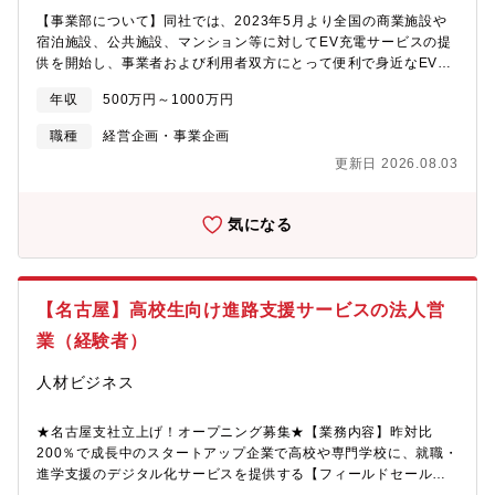
て代行する。私たちが国内の中小企業の共通の本社機能を担うこ
【事業部について】同社では、2023年5月より全国の商業施設や
とで、テクノロジーの恩恵を誰もが平等に受けられる産業構造へ
宿泊施設、公共施設、マンション等に対してEV充電サービスの提
と変えていきます。日本の事業者の99.7％を占める中小企業の働
供を開始し、事業者および利用者双方にとって便利で身近なEV充
き方を変える。誰にとっても仕事がもっと楽しく、創造的になる
電サービスの提供と、サービスを通じた地域のビジネス支援を目
世界に向けて。道を拓くのは同社しかない。そう確信していま
年収
500万円～1000万円
指しています。これまで、事業者向けに初期費用（機器・工事
す。
費）およびサービス利用料が無料の「0円プラン」と、各施設で充
職種
経営企画・事業企画
電器を設置いただくかわりに販売価格の一部を還元する「売電シ
更新日 2026.08.03
ェアプラン」の2つのプランを提供しており、提供開始から3ヶ月
で2500基を受注しています。今後は、急速充電器の提供も控えて
おり、2024年中に全国で1万基の充電器設置を目指し、経路上お
気になる
よび目的地での充電、普通・急速充電器への対応など、多様なニ
ーズをカバーすることで業界No.1のEV充電サービスを追及してま
いります。今回募集するポジションは、オープンポジションでの
募集です。バックグラウンドやご意向に合わせて、ご経験を活か
【名古屋】高校生向け進路支援サービスの法人営
せそうなポジションをご提案します。選考の中で最適なポジショ
ンを一緒に探すことも可能です。例）事業開発/経営企画/営業/オ
業（経験者）
ペレーションなど、ご経験に応じて複数ご提案させていただくこ
ともございます。※ポジションがご用意出来ない可能性はござい
人材ビジネス
ますので、予めご了承ください【業務内容】同社サービスの事業
成長の最大化を目指し、事業戦略と紐づいた業務を担当いただき
★名古屋支社立上げ！オープニング募集★【業務内容】昨対比
ます。専門性やご経験に合わせて、担当業務は調整いたします。
200％で成長中のスタートアップ企業で高校や専門学校に、就職・
▼例・事業成長に繋がる企画全般（ビジネスサイドの仕組み化、
進学支援のデジタル化サービスを提供する【フィールドセールス
業務のオペレーション設計 等）・セールス/カスタマーサクセスチ