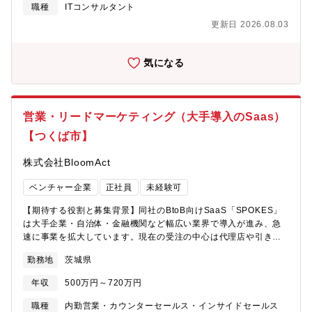
ュリティ/不正対策事業部門のミッションは、様々な世界標準のAI
参画事業者の皆様へのマーケティング支援という点においても、
職種
ITコンサルタント
不正検知プラットフォームを武器に、単に不正を阻むだけでな
極めて重要な役割を担っています。この組織では、広告プラット
更新日 2026.08.03
く、高精度なデータ分析によって「正当なユーザーには摩擦のな
フォームの企画・開発から、各事業・クライアントへの導入・活
い最高の決済体験」を提供し、顧客ビジネスの安全な成長をトー
用支援まで一貫して手掛けています。
タルで支えていくことを目指しています。【主な業務内容】世界
気になる
トップクラスのシェアを誇るAI不正検知サービスを用い、導入検
討から運用最適化までを一貫してサポートします。■ 導入フェー
ズ（プリセールス・導入支援）ソリューション提案： 顧客の不正
発生状況やサイト特性をヒアリングし、最適なデータ連携項目や
営業・リードマーケティング（大手導入のSaas）
検知ロジックを設計・提案します。テクニカルオンボーディン
グ： サービスの仕組みやシステム連携方法を解説し、スムーズな
【つくば市】
導入をリードします。■ 運用・コンサルティングフェーズ（ポス
トセールス・分析）初期運用サポート： 管理画面の操作指導や、
株式会社BloomAct
実際の取引データを用いたスクリーニング業務の立ち上げを支援
します。ロジックの最適化（チューニング）： 不正トレンドの変
ベンチャー企業
正社員
未経験可
化に合わせ、最新の検知ロジックへの更新や設定変更を提案・実
【期待する役割と募集背景】同社のBtoB向けSaaS「SPOKES」
施します。レポーティング・改善提案： 定期的な運用状況の分析
は大手企業・自治体・金融機関など幅広い業界で導入が進み、急
報告を行い、顧客の利益を最大化するための改善策を提示しま
速に事業を拡大しています。現在の受注の中心は代理店や引き合
す。■ ベンダーコントロール・事業開発海外ベンダー連携： 海外
い（紹介）が中心ですが、製品力と市場ニーズは確実に存在して
のサービス提供元に対し、Slackやメールを用いて技術的な問い合
勤務地
茨城県
います。今回ご入社頂く営業兼リードマーケティング担当の方に
わせや設定変更の依頼を行います。新規事業企画： 業務習得後
は、新たなチャネルの開拓へ向けて、ご経験やノウハウを活かし
は、海外の最新不正検知サービスの調査・検証や、新規ソリュー
年収
500万円～720万円
てご活躍頂きます。同社が今不足しているのは、自らリードを生
ションの立ち上げにも参画可能です。【ポジションの魅力】■顧客
み出し高品質な商談を量産できるWEB（BtoB）マーケティングの
の不正削減、収益改善、CX向上に貢献できる顧客とのコミュニケ
職種
内勤営業・カウンターセールス・インサイドセールス