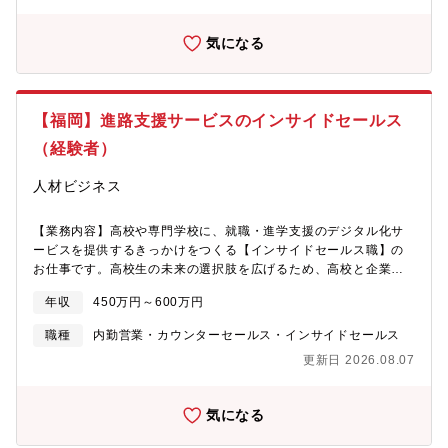
けます。【配属チームについて】学校DXグループorクライアント
する現場の声に向き合いながら、サービスとともに自身も進化し
事からの引き合い等も考慮しながら戦略的にアポ設定をしていく
営業グループ※学校向け又は企業向けの組織に適性をみて配属と
ていく。これまで培った提案力や調整力を活かしながら、社会課
必要があります。企業様に対しても同様に、関連企業や関連業種
なります。＊学校の営業戦略＊オンボーディング＊活用度向上の
気になる
題の解決に深く関われるやりがいを実感できます。
の高卒採用状況等も踏まえた上でアポイント取得を進めていただ
ための施策立案まで、20代、30代の若手メンバーが中心となって
きます。※基本的にはインサイドセールスをお任せしますが 顧
考えます。【Handy進路指導室について】高校の進路指導業務を
客の状況や社内の状況、ご入社される方の適性やご希望に合わせ
DX化して、紙中心の就職活動をオンラインで一元管理できるクラ
て社内横断的に様々なお仕事に関わっていただきます。【同社に
ウドサービスです。2021年のリリースから約5年で全国2,600校に
【福岡】進路支援サービスのインサイドセールス
ついて】高校生の就職・進学支援をDX化するEdTechプロダクト
導入され、就職を希望する高校生の約7割の進路選びを支援。導入
「Handy進路指導室」を開発・運営。紙で行われていた進路指導
（経験者）
校の継続利用率は95％と、非常に高い水準を維持しています。
をオンラインで一元管理し先生・生徒が本当に大切な時間に集中
「以前より残業が減って、生徒に向き合う余裕ができました」
できる環境を提供しています。高校生の就職支援領域を軸に、進
人材ビジネス
「200件以上の求人を比較検討している生徒がいます」など、先生
学支援・キャリア教育など新領域にも事業を拡大中。教育の現場
から声を直接いただけることも多く、自分達の取り組みが高校生
に寄り添い、未来の“進路の当たり前”をつくるサービスを提供して
のキャリア選択の幅を広げることに繋がっている実感を日々得ら
【業務内容】高校や専門学校に、就職・進学支援のデジタル化サ
いきます。【同社の強み】┗教育とテクノロジーで新しい価値を
れる環境です。自社サービスだからこそ改善のスピードも速く、
ービスを提供するきっかけをつくる【インサイドセールス職】の
創るEdTechスタートアップ。 見過ごされてきた領域にテクノロ
先生や企業からいただいた声をすぐにサービスに反映し、一緒に
お仕事です。高校生の未来の選択肢を広げるため、高校と企業の
ジーの力で挑戦し、進路選択の自由を広げます。┗若手中心のフ
サービスを作り上げていく面白さも実感できます。【顧客折衝経
双方に向け「Handy進路指導室」の提案・活用を支援します。
ラットな組織（平均年齢：30歳前後） 役職や年次に関係なく意
年収
450万円～600万円
験を活かせる】これまでの営業・接客等の顧客折衝経験を活かし
【具体的に】■インサイドセールス/新規開拓電話で全国の高校の
見を交わせる環境で、スピード感ある意思決定が可能です。┗高
て、「もっと意義のある仕事に挑戦したい」「社会に貢献できる
進路指導担当の先生との打合せや高卒採用を行う企業の人事担当
校生の未来を支えながら、自分の成長も実感！ 社会的な意義と
職種
内勤営業・カウンターセールス・インサイドセールス
フィールドで、次のキャリアを築きたい」そんな思いを持つ方に
者様とのアポイントを取得し、フィールドセールスにトスアップ
やりがいを感じながら、日々の挑戦を通じてキャリアを広げてい
更新日 2026.08.07
こそ、ハンディはぴったりの環境です。教育×ITという成長市場の
します。リストへ闇雲に電話ではなく、周辺導入実績や、企業人
けます。【配属チームについて】学校DXグループorクライアント
中で、日々変化する現場の声に向き合いながら、サービスととも
事からの引き合い等も考慮しながら戦略的にアポ設定をしていく
営業グループ※学校向け又は企業向けの組織に適性をみて配属と
に自身も進化していく。これまで培った提案力や調整力を活かし
必要があります。企業様に対しても同様に、関連企業や関連業種
なります。＊学校の営業戦略＊オンボーディング＊活用度向上の
気になる
ながら、社会課題の解決に深く関われるやりがいを実感できま
の高卒採用状況等も踏まえた上でアポイント取得を進めていただ
ための施策立案まで、20代、30代の若手メンバーが中心となって
す。
きます。※基本的にはインサイドセールスをお任せしますが 顧