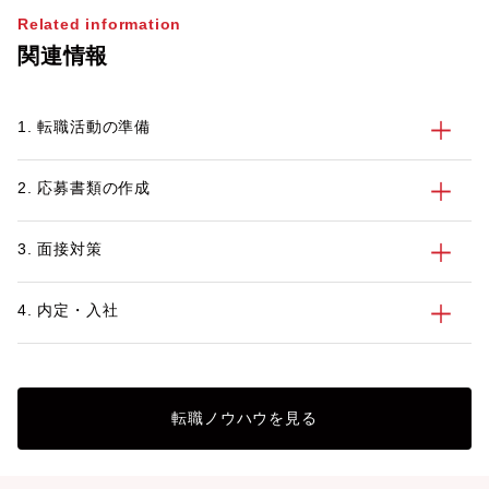
ない経営戦略とはいったいどんなものでし
Related information
ょうか。経営戦略に関わる仕事に就きたい
関連情報
なら知っておきたい“経営戦略の種類・事
例・フレームワーク“などについて、理解
を深めていきましょう。
1. 転職活動の準備
2. 応募書類の作成
3. 面接対策
4. 内定・入社
転職ノウハウを見る