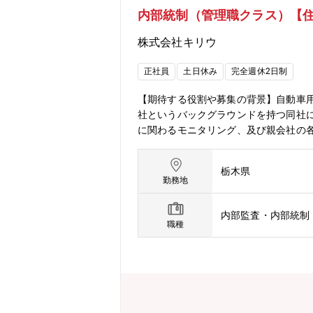
内部統制（管理職クラス）【住
株式会社キリウ
正社員
土日休み
完全週休2日制
【期待する役割や募集の背景】自動車用
社というバックグラウンドを持つ同社
に関わるモニタリング、及び親会社の
部の中の担当部の位置付）■一定期間
インド・インドネシア・米国・メキシ
栃木県
勤務地
内部監査・内部統制
職種