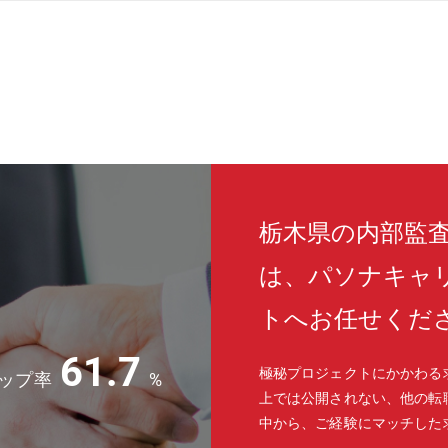
栃木県の内部監
は、パソナキャ
トへお任せくだ
61.7
極秘プロジェクトにかかわる
ップ率
%
上では公開されない、他の転
中から、ご経験にマッチした