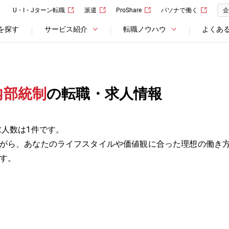
U・I・Jターン転職
派遣
ProShare
パソナで働く
企
を探す
サービス紹介
転職ノウハウ
よくあ
内部統制
の転職・求人情報
求人数は1件です。
がら、あなたのライフスタイルや価値観に合った理想の働き
す。