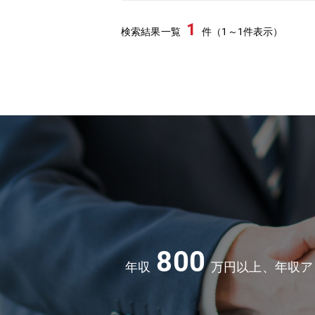
1
検索結果一覧
件（1～1件表示）
800
年収
万円以上、年収ア