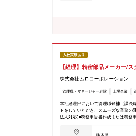
資効果検証の実践スキル・その他：プ
1年目：本部運営・原価管理を中心に業
プロジェクトリーダー国内子会社の管
ラスご本人様の志向性にもよるためご
ていただきたいと考えております。●出張
トワーク・フレックス制度の活用度合い
的にご活用いただける環境です≪募集背
本方針の１つして、製造機能強化を含
全体を統制し、生産事業の中長期的な
入社実績あり
向上」「国内子会社管理の強化」が急
【経理】精密部品メーカー/ス
株式会社ムロコーポレーション
管理職・マネージャー経験
上場企業
本社経理部において管理職候補（課長
トをしていただき、スムーズな業務の運
法人対応)■税務申告書作成または税務
作成や確認■原価計算対応、財務会計
景】■M&Aによりグループ企業が増加
栃木県