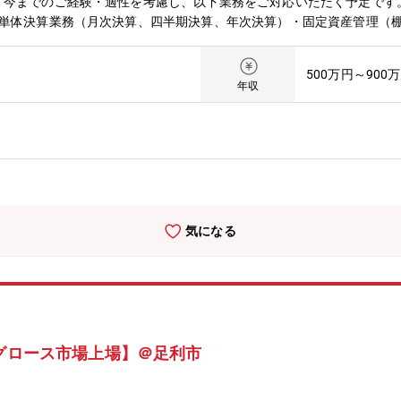
。今までのご経験・適性を考慮し、以下業務をご対応いただく予定です
■単体決算業務（月次決算、四半期決算、年次決算）・固定資産管理（
価計算、配賦処理） ・連結決算に向けたIFRS調整（単体決算は日本基
価証券報告書および半期報告書の作成■会社法計算書類の作成■子会社か
500万円～900
び期中レビュー対応■社内のステークホルダーに対する連結決算資料の
年収
el-taxを使用した電子申告、納付の一連の対応。・税制改正に伴う、社
、当社の連結決算業務を一通りご担当いただいた後、①単体決算業務や
任、③経営企画や事業管理・IRなどの経理周辺業務部署への異動など
気になる
年グロース市場上場】＠足利市