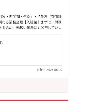
次・四半期・年次）・IR業務（有価証
関わる業務全般【入社後】まずは、財務
トを含め、幅広い業務にも関与していた
。高い成長の可能性を期待された企業と
空機エンジン製造大手との直接取引に成
万円
更新日 2026.05.20