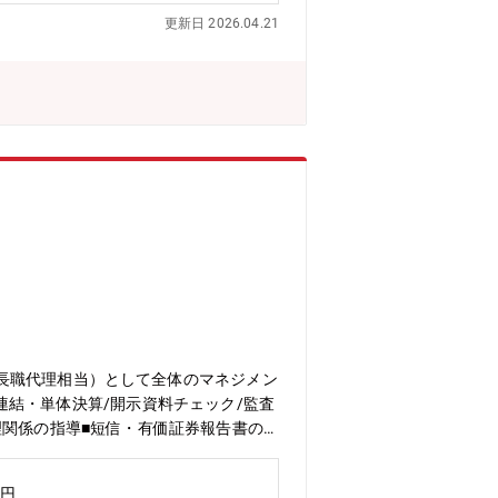
ン力・調整力■入社後のキャリアプラン
更新日 2026.04.21
主担当として担当4年目以降：本部主要
●組織で求めるポジション リーダーク
長などマネジメントポジションを目指し
業時間 10~20時間程度/月●リモー
度：柔軟な働き方を推進しており、積極
進化の実現」では、持続的成長に向けた基
産技術部・拠点戦略部・生産企画部）の
運営の高度化」「原価・投資管理の精度
ます。
長職代理相当）として全体のマネジメン
連結・単体決算/開示資料チェック/監査
理関係の指導■短信・有価証券報告書の
なども担当いただきます。【募集背
上場企業の経理業務経験者を採用いたし
万円