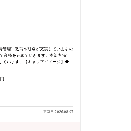
費管理）教育や研修が充実していますの
て業務を進めていきます。本部内”企
催しています。【キャリアイメージ】◆基
も期待しています）◆スキルアップ：
関係会社との協業や、希望と条件が合え
万円
更新日 2026.08.07