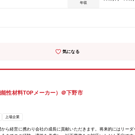
充により体制を強化し、企業経営のスピード化を図っていきたいと考え
年収
理部（部長を筆頭に20代～50代の社員、計8名程度の構成）
気になる
能性材料TOPメーカー）＠下野市
上場企業
門から経営に携わり会社の成長に貢献いただきます。将来的にはリーダ