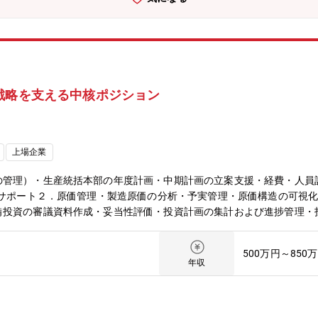
戦略を支える中核ポジション
上場企業
の管理）・生産統括本部の年度計画・中期計画の立案支援・経費・人員
進サポート２．原価管理・製造原価の分析・予実管理・原価構造の可視
備投資の審議資料作成・妥当性評価・投資計画の集計および進捗管理・
リング、課題抽出・生産計画・原価・設備投資に関するレビュー・工場
部の“司令塔”として会社の生産戦略の中枢に関われる仕事・原価・投
500万円～850
提案が、生産性向上やコストメリットなど“組織の成果”として目に見
年収
ど多様な専門家と協働できる・国内子会社との連携を通じ、事業運営・
思考：会社全体を俯瞰した意思決定の理解／生産戦略や中期計画の策定
減企画の立案力と成果検証ファイナンス思考：投資妥当性の評価手法（