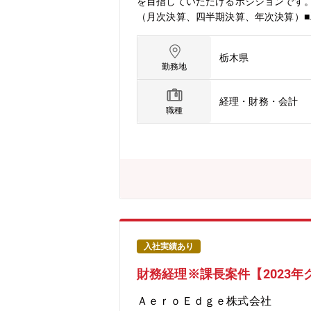
を目指していただけるポジションです
（月次決算、四半期決算、年次決算）
税務申告）・原価管理（生産材棚卸、原
国際財務報告基準（IFRS）による有
栃木県
集、経理指導■監査法人による監査およ
勤務地
応、税制対応・税金計算からe-tax,
対応。【入社後の想定】入社後はまず
経理・財務・会計
ション、②子会社管理担当として海外赴
職種
アアップを図っていただきます。
入社実績あり
財務経理※課長案件【2023
ＡｅｒｏＥｄｇｅ株式会社