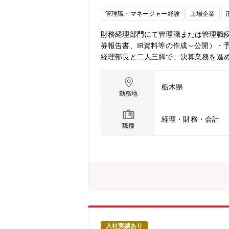
管理職・マネージャー経験
上場企業
財務経理部門にて管理職または管理職候
券報告書、IR資料等の作成～公開）・
経理部長と二人三脚で、決算業務を進
だきます。【魅力】◆設立からわずか
して、新事業向けの新工場の建設など
栃木県
功した姿は「足利の奇跡」などと称さ
勤務地
経理・財務・会計
職種
入社実績あり