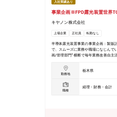
入社実績あり
事業企画※FPD露光装置世界T
キヤノン株式会社
上場企業
正社員
転勤なし
半導体露光装置事業の事業企画：製販
で、スムーズに業務や職場になじんでい
画/管理部門” 横断で毎年業務改善自
礎力UP ：先輩・同僚からのOJTで
様々な研修や実業務で深く業務に携わ
栃木県
ば他部門・海外拠点・国内拠点への出
勤務地
経理・財務・会計
職種