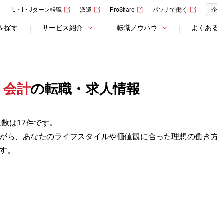
U・I・Jターン転職
派遣
ProShare
パソナで働く
企
を探す
サービス紹介
転職ノウハウ
よくあ
・会計
の転職・求人情報
数は17件です。
がら、あなたのライフスタイルや価値観に合った理想の働き
す。