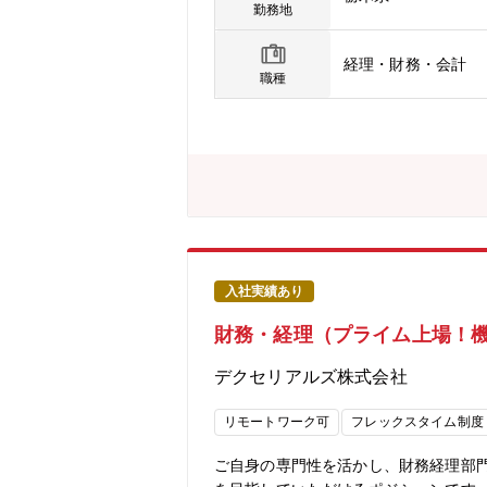
ます。■特に経理担当者の中間層の拡
勤務地
方を募集いたします。【組織構成】■経
経理・財務・会計
職種
入社実績あり
財務・経理（プライム上場！機
デクセリアルズ株式会社
リモートワーク可
フレックスタイム制度
ご自身の専門性を活かし、財務経理部