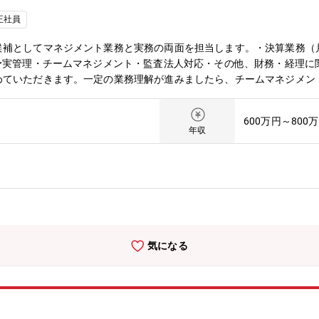
正社員
補としてマネジメント業務と実務の両面を担当します。・決算業務（月
予実管理・チームマネジメント・監査法人対応・その他、財務・経理に
めていただきます。一定の業務理解が進みましたら、チームマネジメン
８年弱の期間で２０２３年７月４日に東証グロース市場に上場しました
今後も事業を拡大予定です！◆日本の中小企業として初めて、海外の航
600万円～800
れています。
年収
気になる