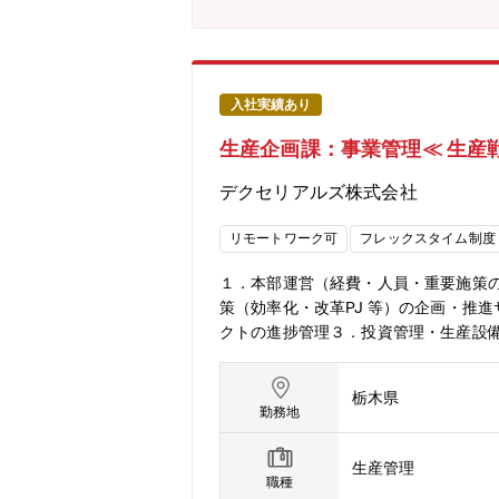
入社実績あり
生産企画課：事業管理≪ 生産
デクセリアルズ株式会社
リモートワーク可
フレックスタイム制度
１．本部運営（経費・人員・重要施策
策（効率化・改革PJ 等）の企画・推
クトの進捗管理３．投資管理・生産設
国内子会社管理・子会社の業績モニタ
【業務のやりがい・魅力】・生産統括本
栃木県
できるため、経営視点を磨ける・自身の
勤務地
ため、製造・生技・企画・拠点戦略な
【身に付くスキル】・経営視点と戦略
生産管理
門スキル：製造原価の構造理解／原価低
職種