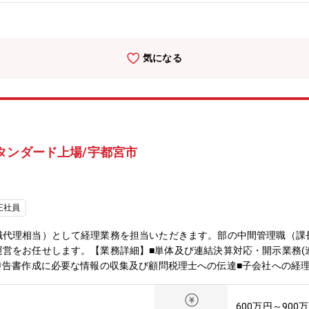
ロジェクトマネジメント／データ分析／資料構成力／コミュニケーショ
務に慣れる2～3年目：投資管理・子会社管理など難易度の高い領域を
理責任者生産企画課のマネジメント層（課長候補）■働き方のイメージ
相談しながらではございますが、将来的にはチームを牽引する係長・課
気になる
頻度・出張先 国内 1~2回/年程度（国内他事業所等）●部署の平均残
リモートワーク：1～2回/週を想定 ※業務状況によるフレックス制
景≫2024年度より始まったデクセリアルズの中期経営計画2028「
む経営基盤強化を掲げています。そんな中、生産統括本部（製造部・生
成長を支えるため、生産企画課の体制強化を図っています。特に「本部
務となっており、組織の中核人材として活躍いただける方を募集いたし
タンダード上場/宇都宮市
正社員
職代理相当）として経理業務を担当いただきます。部の中間管理職（課
営をお任せします。【業務詳細】■単体及び連結決算対応・開示業務(
申告書作成に必要な情報の収集及び顧問税理士への伝達■子会社への経
全般の対応■銀行との折衝業務、財務分析、海外子会社の監査、管理業務
しており、経理業務が現状の人数では負担が重くなってきているため、
600万円～900