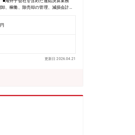
。■海外子会社を含めた連結決算業務
棚卸、稼働、除売却の管理、減損会計、
準、連結決算はIFRS基準となる為）■
らの連結パッケージ（財務データ）収
万円
提供■法人税・消費税等の税務申告対
内ルールの見直しや、優遇税制適用の検討・
ファイナンス業務担当へジョブローテー
、ご本人様の希望も考慮しながらキャリ
更新日 2026.04.21