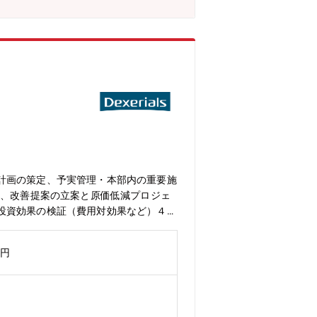
計画の策定、予実管理・本部内の重要施
化、改善提案の立案と原価低減プロジェ
投資効果の検証（費用対効果など）４．
管理部門とのコミュニケーション窓口
資・人員など幅広い視点から事業を理解
万円
える形で表れる・部門を横断して関わる
工場管理の実践的な知見が獲得できる
プロセスへの参画・原価・管理会計の専
ROI、回収期間、感度分析など）／投