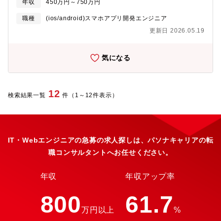
年収
450万円～750万円
組み込みシステム開発：C・アプリ開発：C++・スマートフォン用
アプリ開発：Java、Swift言われたことを淡々とこなし、一部だけ
職種
(ios/android)スマホアプリ開発エンジニア
に携わるのではなく、“ゼロから生み出し、完成まで見届けられ
更新日 2026.05.19
る”。自社一貫体制を敷いているところが魅力の一つです。製品の
発端となるのはいつだって技術者。その柔軟な発想を製品にでき
るだけの技術力とチーム力があります。こう聞くと、ハードルが
気になる
高く感じるかもしれませんがご安心ください。製品を一から開発
した経験がなくとも、着実に成長していけるようサポートしま
す。“こだわりのあるものづくりをしたい”“社会のためになる開発
をしたい”という方はぜひご応募ください！
12
検索結果一覧
件（1～12件表示）
IT・Webエンジニアの急募の求人探しは、パソナキャリアの転
職コンサルタントへお任せください。
年収
年収アップ率
800
61.7
万円以上
%