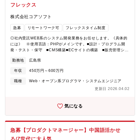
フレックス
株式会社コアソフト
急募
リモートワーク可
フレックスタイム制度
◎社内受託WEB系のシステム開発業務をお任せします。《具体的
には》 ※使用言語：PHPがメインです。■設計・プログラム開
発・テスト・保守 ■CMS構築■ECサイトの構築 ■販売管理シス
テムの構築 ■運用管理【開発実績】◎アパレル系ECサイトの構
勤務地
広島県
築◎大手メーカーグループの業務システムリニューアル ◎大手出
版社のEラーニングシステム新規開発 【募集背景】業務拡大に伴
年収
450万円～600万円
う、増員の為の募集です。【部署構成】広島支社：30名 男性:女
性＝5:5 ※平均年齢:35歳★2030年度までに40名まで増員するこ
職種
Web・オープン系プログラマ・システムエンジニア
とを計画しています！《仕事の魅力》同社のクライアントは幅広
更新日 2026.04.02
く、金融、保険、医療、通信、教育など。それらのほとんどが大
手企業です。様々な案件を上流工程から携われるので、経験を積
みながらスキルアップできる環境です。★広島の自治体案件や観
気になる
光協会の案件なども受注しております！
急募【プロダクトマネージャー】中国語活かせ
る/Z世代に大人気