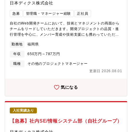
日本ディクス株式会社
急募
管理職・マネージャー経験
正社員
自社のWeb開発チームにおいて、技術とマネジメントの両面から
チームをリードしていただきます。開発プロジェクトの品質・進
行管理を中心に、メンバー育成や技術支援にも携わっていただき
ます。言語：HTML, CSS, JavaScript, Go, Java, C#, VB.NET,
勤務地
福岡県
PHP, Python, C++, SQLFW：React, Vue.js, Spring Boot, .NET
Framework, Laravel, DjangoDB：MySQL, PostgreSQL, Oracle
年収
650万円～787万円
等【業務内容】・顧客との要件定義、課題整理、技術的提案・ア
ーキテクチャ設計、技術選定・Javaを中心としたWebアプリケー
職種
その他のプロジェクトマネージャー
ションの設計、開発、コードレビュー・フロントエンド／バック
更新日 2026.08.01
エンドの設計方針策定・開発チームの技術リード、進行管理、品
質管理・若手育成、標準化、ナレッジ共有の推進・志向に応じ
た、組織づくりやマネジメントへの関与 など※将来的に得ら
気になる
れる経験とキャリアパス・顧客との要件定義、技術提案、アーキ
テクチャ設計など上流工程の経験・スクラッチ開発における全体
設計、技術判断、開発推進の経験・技術リード、アーキテクト、
PM候補、マネージャー候補としてのキャリア形成・小～中規模業
入社実績あり
務システム開発での実践経験・標準化や育成、組織づくりに関与
する経験【配属部署】福岡の事業所で電力・製造業界メインのフ
【急募】社内SE/情報システム部（自社グループ）
ロントシステムの開発・運用・保守を幅広く担う部署。社員人
数：6名