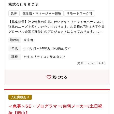
株式会社ＧＲＣＳ
サテライトオフィスがあります。（横浜、立川、船橋）メインオ
フィス出社時と変わらない業務に集中できる執務環境が整備され
急募
管理職・マネージャー経験
リモートワーク可
ています。■その他充実の福利厚生はこちらから：
https://www.dir.co.jp/recruit/environment/welfare.html
【募集背景】社会情勢の変化に伴いセキュリティやガバナンスの
強化のニーズを多くいただいております。お客様の7割は大手企業
グローバル企業で直受けのプロジェクトになっております。より
多くのお客様の声にお応えし、日本企業の「守り」の部分を強化
勤務地
東京都
するというミッションをともに実現してくれる仲間を募集してい
ます。【仕事内容】サイバーセキュリティに関する調査・課題解
年収
650万円～1400万円
※経験に応ず
決・アフターフォローを行っているプロジェクト、もしくは、主
に金融機関を対象としたサイバーセキュリティ演習の事務局とし
職種
セキュリティコンサルタント
ての対応プロジェクトに増員メンバーとして参画いただきます。
更新日 2025.04.16
【想定業務】・金融機関向けサイバーセキュリティ演習実施(シナ
リオ作成・関係部署調整・演習当日立会い・演習後振り返り・課
題整理と対策策定・次回計画策定 等)・海外拠点(英語圏)向けサ
気になる
イバーセキュリティ演習実施・NIST CSFによるリスクアセスメン
ト・CIS Controlsによるリスクアセスメント・NIST SP800-171
準拠相当のコンサルティング【働く環境】本ポジションの配属先
は大手証券会社でのプロジェクトとなり、専門性を活かした業務
入社実績あり
に携わることができます。チームは5名程度で構成されており、サ
イバーセキュリティの有識者から新卒2年目のメンバーまで幅広い
＜急募＞SE・プログラマー/住宅メーカー/土日祝
層が在籍しています。チームの雰囲気は、常に意見交換やフィー
休【岡山】
ドバックを行い、メンバー全員が知識や経験を共有しながら成長