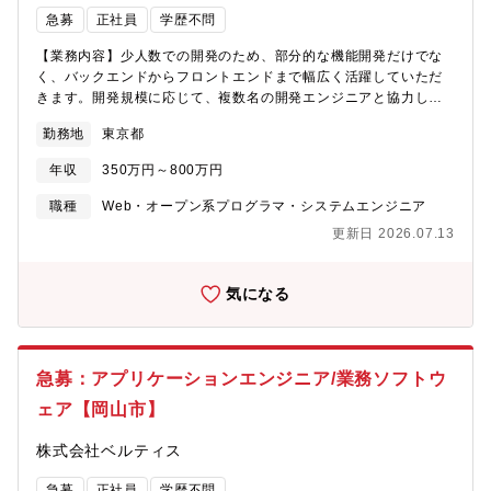
ィブユーザーを増やしていきたいと考えています！■「Simeji（シ
急募
正社員
学歴不問
メジ）」とはZ世代に大きな支持を集めているきせかえ顔文字日本
【業務内容】少人数での開発のため、部分的な機能開発だけでな
№1のキーボードアプリです。2008年11月18日のサービス開始よ
く、バックエンドからフロントエンドまで幅広く活躍していただ
り15年目に突入しました。長い間Z世代を中心に多くの方にご愛顧
きます。開発規模に応じて、複数名の開発エンジニアと協力し合
いただき、累計ダウンロード数5,500万を突破しています。感情の
いながら、自社サービスまたは受託開発の様々な開発プロジェク
機微を表現できるオリジナル顔文字を20万語以上搭載している
勤務地
東京都
トに携わることができるポジションです。変化を楽しみながら開
他、様々な機能を搭載しています。■事業紹介：日本法人として活
発と運用を進められる方、そして多様な意見を受け入れながら最
躍する同社では、主にスマートフォン向けプロダクト事業と、中
年収
350万円～800万円
適解を導き出せる方を求めています。【キャリアパス】ご経験や
国市場向け広告事業を行っています。具体的には、中国市場への
志向に応じて、エンジニアリングマネージャー、テックリードな
進出を図る日本のお客様や、インバウンド事業や越境EC事業を手
職種
Web・オープン系プログラマ・システムエンジニア
ど多彩なキャリアパスを歩むことが可能です。【ご入社後につい
掛けるお客様に向け、中国baidu.comのリスティング広告、アド
更新日 2026.07.13
て】・入社後の流れまずはOJTによりプロダクトや自動車販売業
ネットワーク広告など、最新のテクノロジーを駆使した各種サー
界の理解を深めて頂きます。その後、アプリケーションの実装工
ビスを提供しています。また、日本語キーボードアプリ
程での開発、コーディングをご担当頂きます。
「Simeji（シメジ）」を提供し、広く親しまれています。■同社の
気になる
魅力：「外資×Web企業」ならではのスピード感の中で、企業と一
緒に成長できます。また、米国NASDAQ市場に上場しているグロ
ーバルカンパニーのため、外国籍の方・文化と交流する事で新た
な発見を得る事が出来ます！
急募：アプリケーションエンジニア/業務ソフトウ
ェア【岡山市】
株式会社ベルティス
急募
正社員
学歴不問