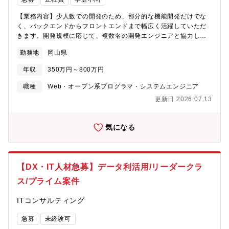
【業務内容】少人数での開発のため、部分的な機能開発だけでな
く、バックエンドからフロントエンドまで幅広く活躍していただ
きます。開発規模に応じて、複数名の開発エンジニアと協力し合
いながら、自社サービスまたは受託開発の様々な開発プロジェク
勤務地
岡山県
トに携わることができるポジションです。変化を楽しみながら開
発と運用を進められる方、そして多様な意見を受け入れながら最
年収
350万円～800万円
適解を導き出せる方を求めています。【キャリアパス】ご経験や
志向に応じて、エンジニアリングマネージャー、テックリードな
職種
Web・オープン系プログラマ・システムエンジニア
ど多彩なキャリアパスを歩むことが可能です。【ご入社後につい
更新日 2026.07.13
て】・入社後の流れまずはOJTによりプロダクトや自動車販売業
界の理解を深めて頂きます。その後、アプリケーションの実装工
程での開発、コーディングをご担当頂きます。
気になる
【DX・IT人材急募】データ利活用/リーダークラ
ス/プライム案件
ITコンサルティング
急募
未経験可