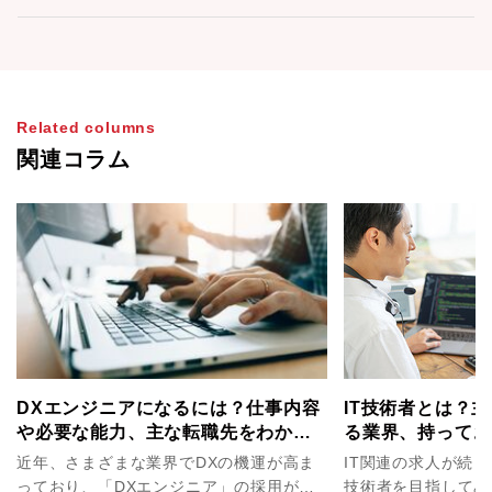
Related columns
関連コラム
DXエンジニアになるには？仕事内容
IT技術者とは？
や必要な能力、主な転職先をわかり
る業界、持ってお
やすく解説！
介！
近年、さまざまな業界でDXの機運が高ま
IT関連の求人が続々
っており、「DXエンジニア」の採用が活
技術者を目指してみ