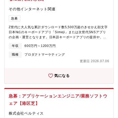
その他インターネット関連
急募
Z世代に大人気な累計ダウンロード数5,500万超のきせかえ顔文字
日本№1のキーボードアプリ「Simeji」または次世代SNSアプリ
の企画・運営となります。日本語キーボードアプリの提供や、中
国ではトップクラスシェアの検索エンジンを運営する同社にて、
年収
600万円～1200万円
プロダクトマネージャーの業務をお任せします。☆魅力点：■プロ
ダクトの影響力：月間1000万人以上が使う「Simeji」、DL数
職種
プロダクトマーケティング
6500万超のSNSアプリに企画から関与■戦略起点でプロダクトを
更新日 2026.07.06
動かせる：機能改善ではなく、「どう伸ばすか」の戦略思考が求
められる環境■裁量の大きさ：プロダクトオーナーに近い立ち位
置。データ分析～改善サイクルを一気通貫で回せる■年収アップ確
気になる
約＆成果評価型カルチャー：結果を出せば年収アップ、完全実力
主義の評価制度【主な業務内容】：グループが手掛けるプロダク
トである、スマートフォン向けの日本語キーボードアプリを含
め、いくつかのプロダクトに関わっていただきます。・アプリの
急募：アプリケーションエンジニア/業務ソフトウ
コンテンツ企画及び運用業務・ユーザーニーズ及び市場トレンド
分析に基づいたプロダクト改善企画と開発・新規ユーザー獲得を
ェア【港区芝】
目的としたキャンペーンの設計と運用・既存ユーザーの継続率向
上あるは離脱ユーザー回帰を目的としたキャンペーンの設計と運
株式会社ベルティス
用■期待している役割：ユーザー数を増やすだけではなく、アクテ