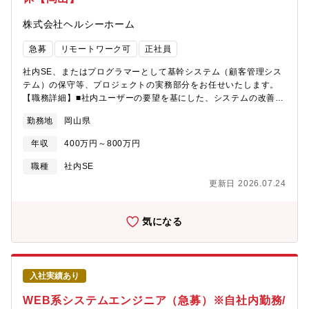
できる環境が整っています。働き方としては、週2回程度の出社が
株式会社ヘルシーホーム
推奨されていますが、業務状況に応じて柔軟に調整可能です。リ
モートワークとのバランスを取りながら、最適な環境で業務に取
急募
リモートワーク可
正社員
り組むことができます。【この仕事で実現できること】・サイバ
ーセキュリティ演習やリスクアセスメント、コンサルティングな
社内SE、またはプログラマーとして基幹システム（顧客管理シス
ど幅広い分野の業務に携わることで、多角的なスキルを習得でき
テム）の保守等、プロジェクトの実務部分をお任せいたします。
る・金融機関向けのセキュリティ演習を通じて、業界特有の高度
【職務詳細】■社内ユーザーの要望を基にした、システムの改善提
な課題やニーズに触れられるため、業界最先端の知識と専門性を
案や再構築■システムの保守・運用業務■ベンダーや社内との調整
深められる・CISOに直接提案を行うこともあり、大きなステージ
勤務地
岡山県
業務■開発システムフォロー
で最先端のリスクマネジメントに取り組むことができる・大規模
プロジェクトがほとんどであるため大きなステージで活躍でき
年収
400万円～800万円
る・自ら立候補してプロジェクトに参画することも可能であるた
職種
社内SE
め、興味のある技術や領域に積極的に関わることができる・グロ
ーバルプロジェクトも多く、英語力の強化につながる【今後のキ
更新日 2026.07.24
ャリアパス例】毎期初にマネージャーと今後のキャリアパスにつ
いて検討し、方向性を決めていきます。・セキュリティに特化し
気になる
たコンサルタントとして専門性を磨いていく・グローバル案件に
参画し、英語を活かして活躍する・リーダーとして新しいメンバ
ーの育成に注力する
入社実績あり
WEB系システムエンジニア（急募）※自社内勤務/