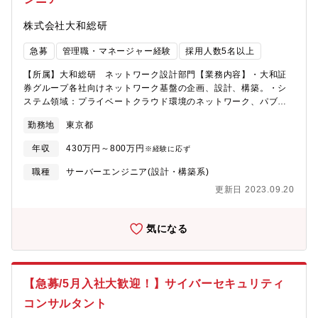
ェクトマネジメントに特化して戦略立案から事業構築、サービス
イン後の事業運営までを一気通貫でご支援しており、日本の大手
株式会社大和総研
企業をはじめ、欧米のグローバル企業や東南アジアの企業などを
クライアントとして、多数のプロジェクト実績を有しています。
急募
管理職・マネージャー経験
採用人数5名以上
2018年の創業来、急速な事業成長を実現し、2022年10月に創業
から5年弱というスピードで東京証券取引所グロース市場に上場を
【所属】大和総研 ネットワーク設計部門【業務内容】・大和証
果たしています。今回は、当社のさらなる成長に向けて、増員の
券グループ各社向けネットワーク基盤の企画、設計、構築。・シ
ための募集となります。【組織構成】第一ユニット：14名
ステム領域：プライベートクラウド環境のネットワーク、パブリ
ッククラウド接続、データセンター基幹ネットワーク、対外機関
勤務地
東京都
との接続、グループ各拠点のネットワーク。・技術領域：ＬＡ
Ｎ、ＷＡＮ、インターネット、セキュリティ・ポジション：プロ
年収
430万円～800万円
※経験に応ず
ジェクトリーダー【部門詳細】・大和証券グループのIT化に向け
て、企画・設計・構築・インフラ整備を担当しています。・ま
職種
サーバーエンジニア(設計・構築系)
た、ローカルブレークアウト、ゼロトラストポリシー等を考慮
更新日 2023.09.20
し、データセンター、パブリッククラウドを安全かつ、柔軟に接
続するネットワークの構築を推進しています。【長期就業が可能
な働きやすい環境】★キャリア採用定着率95％以上★■平均勤続年
気になる
数：17.7年■平均年間有給休暇取得日数：18.2日1時間単位での申
請も可能であり、有給休暇の取得を促進しています。■平均残業
（所定外労働）時間：30.5時間 ※所定労働時間7.5時間■育休取
得率・育休からの復職率共に100%■住宅手当：家賃額の50％(最
【急募/5月入社大歓迎！】サイバーセキュリティ
大5万円)■テレワークについて：生産性向上や育児・介護の支援を
コンサルタント
目的に、テレワークを取り入れています。またテレワークの更な
る生産性向上を目的に、社員が多く居住する地域を中心に専用の