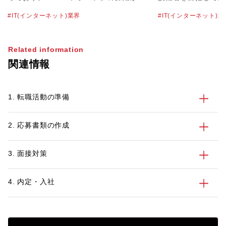
発になっています。DXエンジニアは多様
も多いかもしれませ
IT(インターネット)業界
IT(インターネット)業
な役割を任されることもあって、高水準の
とひと口にいっても
給与や待遇で採用されるケースも珍しくあ
はさまざまです。そ
りません。そのため、キャリアアップのた
な職種や仕事内容を
Related information
めにDXエンジニアを目指したいという方
とで、より次のキャ
関連情報
も多いのではないでしょうか。 そこで今
でしょう。 そこで今回は、IT技術者の定
回は、DXエンジニアの主な仕事内容や必
義や活躍している業
要な能力、目指すための方法についてわか
容について解説しま
1. 転職活動の準備
りやすく解説します。今後の転職活動を有
キャリアに役立つ資
利に進めるためにも、参考にしてみてくだ
ぜひ今後のスキルア
さい。
てみてください。
2. 応募書類の作成
3. 面接対策
4. 内定・入社