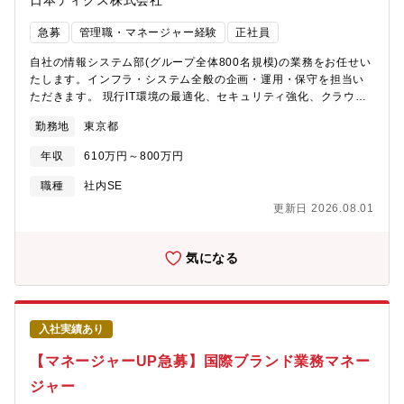
日本ディクス株式会社
急募
管理職・マネージャー経験
正社員
自社の情報システム部(グループ全体800名規模)の業務をお任せい
たします。インフラ・システム全般の企画・運用・保守を担当い
ただきます。 現行IT環境の最適化、セキュリティ強化、クラウド
サービス活用の推進を通じて、会社全体のIT基盤を支える重要な
勤務地
東京都
ポジションです。 経験に応じて業務改善・クラウド活用・AI導入
などを含む 全社DX戦略の策定や上流工程 にも携わっていただき
年収
610万円～800万円
ます。 【業務内容】・Microsoft 365 の管理・運用・改善 ・
Azure（IaaS / PaaS）環境の運用・構築・最適化 ・PC・アカウ
職種
社内SE
ント管理、IT資産管理 ・ネットワーク、サーバー、セキュリティ
更新日 2026.08.01
インフラの運用 ・ヘルプデスク対応、統括 ・外部監査（ISMS
等）対応 ・ITガバナンス・セキュリティ施策の企画・実行・シス
テム導入プロジェクトの企画・管理 【配属部署】運用保守を専門
気になる
としており、請負の部署への配属予定です。25名程の20代～50代
の男女が活躍している部署となります。部としては外部顧客の案
件も扱っていますが、今回募集のポジションでは情報システム部
の専任担当を想定しています。
入社実績あり
【マネージャーUP急募】国際ブランド業務マネー
ジャー