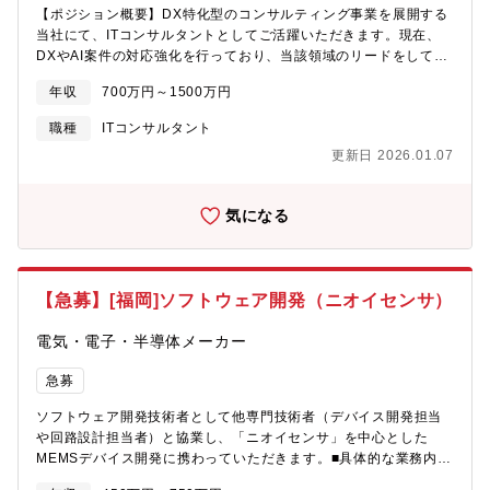
【ポジション概要】DX特化型のコンサルティング事業を展開する
当社にて、ITコンサルタントとしてご活躍いただきます。現在、
DXやAI案件の対応強化を行っており、当該領域のリードをしても
らうとともに、社内における役員・幹部候補として事業戦略・組
年収
700万円～1500万円
織づくりに深く関わっていただきます。【主な業務内容】DX戦略
に基づき、DXを推進するためのお手伝いをする仕事。現在はデー
職種
ITコンサルタント
タ利活用を中心に、データ統合の推進、データガバナンス設計、
更新日 2026.01.07
アーキテクチャ設計を支援します。【ポジションの魅力】■ 少数
精鋭の体制でインダストリーやソリューションで縦割りしていな
いので、業界関わらず幅広く経験できます■ 創業から6年目で拡大
気になる
中の組織です。制度、研修制度の整備含めご自身で改善施策を考
え、会社づくりの一端を担っていただけます。■ 社長直下部署の
ため大きな裁量を持つことができます。また幹部候補として現場
から経営まで、広い裁量と責任を持って活躍できる環境です。
【急募】[福岡]ソフトウェア開発（ニオイセンサ）
■『AI・ビックデータ』など最先端技術に携わる案件に携わること
が可能です■ 株式上場に向けて急成長するIT事業を行うグループに
電気・電子・半導体メーカー
属しており、「安定」×「挑戦」の環境下で働けます
急募
ソフトウェア開発技術者として他専門技術者（デバイス開発担当
や回路設計担当者）と協業し、「ニオイセンサ」を中心とした
MEMSデバイス開発に携わっていただきます。■具体的な業務内容
ご経験を考慮し、下記いずれかの業務をご担当いただきます。・