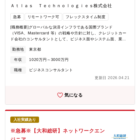
Ａｔｌａｓ Ｔｅｃｈｎｏｌｏｇｉｅｓ株式会社
急募
リモートワーク可
フレックスタイム制度
[職務概要]グローバルな決済インフラである国際ブランド
（VISA、Mastercard 等）の戦略や方針に対し、クレジットカー
ド会社のコンサルタントとして、ビジネス面やシステム面、業務
運用等の推進を担う即戦力のマネージャーを募集しています。
勤務地
東京都
【職務内容】国際ブランド関連業務における以下のマネジメント
業務を担当していただきます。 ・VISA、Mastercard、JCB、
年収
1020万円～3000万円
AMEXとのアライアンス交渉および契約管理支援 ・国際ブラン
ドルールの解釈、社内展開、対応方針の策定支援 ・新制度やル
職種
ビジネスコンサルタント
ール変更への対応計画の立案、実行支援 ・タッチ決済、トーク
更新日 2026.04.21
ン化、各種Pay対応、NPD等のプロジェクト推進支援 ・チーム
マネジメント（3～5名程度）、進捗管理、人材育成等【魅力】・
専門性の深耕やPMO特化など、個々の志向性に応じて役割の変更
気になる
ができる柔軟なフィールドを用意しております。・クレジットカ
ード関連や国際ブランド関連について経験豊富なメンバーが在籍
し、気軽に確認する風土があります。また、知識共有の場も充実
しているため、より専門性を追求することが可能です。【募集背
入社実績あり
景】当社は、独立系Fintechコンサルティング会社として、決済
（ペイメント）関連分野を中心としたFintech領域のコンサルティ
※急募※【大和総研】ネットワークエン
ングやプロジェクト実行支援サービスを提供しています。プロジ
ジニア