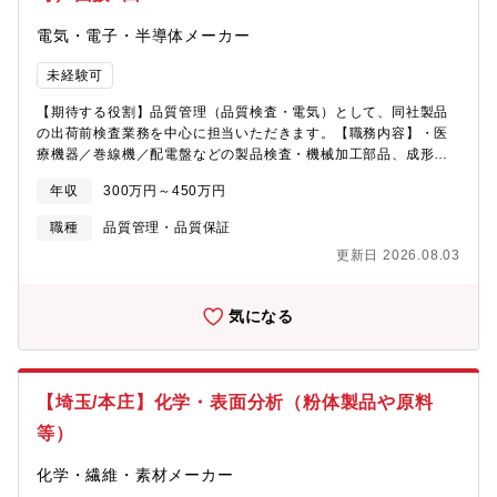
EV「AIM EVM」など、次世代モビリティに関する独自の取り組み
電気・電子・半導体メーカー
にも挑戦しています。電動化、自動運転、コネクテッド、軽量
化、開発DXなど、自動車業界の変革を支える技術領域に関われる
未経験可
点も大きな魅力です。これまでの経験を活かしながら、将来のモ
ビリティ開発を支える技術者として、長期的に成長できる環境で
【期待する役割】品質管理（品質検査・電気）として、同社製品
す。
の出荷前検査業務を中心に担当いただきます。【職務内容】・医
療機器／巻線機／配電盤などの製品検査・機械加工部品、成形品
の品質検査 └検査では、ノギス／マイクロメーター／三次元測定
年収
300万円～450万円
機等を使用します。・製品の動作チェック、異常・誤作動時の切
り分け（回路図を見ながら配線チェック）・新製品開発プロジェ
職種
品質管理・品質保証
クト発足時、認定試験等の開発段階から関与することがありま
更新日 2026.08.03
す。■各業務の割合 動作確認・配線チェック（電気検査）：
35% 寸法・外観等の測定（測定機器使用）：35% 検査記録作
成／出荷判定・社内調整 ：25% 新製品・認定試験対応／改善活
気になる
動 ：5%【魅力】絶縁物～医療機器まで幅広い製品に触れ、検査ス
キルと製品知識の幅が広がります。・異常時に回路図を見て配線
チェックを行うため、電気領域の“原因切り分け力”が身につきま
す。・将来的には、全製品の品質検査／保証／管理に携わる想定
【埼玉/本庄】化学・表面分析（粉体製品や原料
で、品質領域のキャリアを伸ばせます。【募集背景】課員の産休
などにともなう欠員補充（今後の体制強化を踏まえた増員を兼ね
等）
ております）【組織構成】品質管理部：5名（検査・保証・管理の
役割を分担）└部長（65歳男性）、課長（39歳男性）、課員4名
化学・繊維・素材メーカー
（採用ポジション含む）