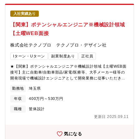
入社実績あり
【関東】ポテンシャルエンジニア※機械設計領域
【土曜WEB面接
株式会社テクノプロ テクノプロ・デザイン社
Iターン・Uターン
副業制度あり
正社員
★【関東】ポテンシャルエンジニア※機械設計領域【土曜WEB面
接可】主に自動車/自動車部品/家電/医療等、大手メーカー様等の
開発現場で機械設計エンジニアとして開発業務に従事いただきま
す。ユニットと呼ばれるチーム単位で開発業務に取組める環境作
勤務地
埼玉県
りに注力しております。経験・スキルにより、将来的にはPL、PM
として活躍いただくことも想定しています。経験や希望を考慮し
年収
400万円～530万円
案件を決定します。まずは面接であなたの経験内容と希望を教え
てください。【プロジェクト例】・自動車内装/外装部品の設計開
職種
筐体設計
発・EV・HEV用バッテリーの電装品設計・次世代医療診断システ
更新日 2025.09.11
ム/測定機器の設計開発・人工衛星搭載機器の設計開発・車両CAE
解析業務（衝突解析の専任CAE）※以下のように幅広い業界での
プロジェクトが稼働中です。◆自動車メーカー◆医療機器メーカ
気になる
ー◆機械メーカー◆情報システム会社◆部品メーカー【就業形