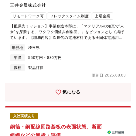
依頼試料の分析による製造への貢献【キャリアステップイメー
三井金属株式会社
ジ】まずは基礎評価研究所で開発業務メインで経験を積み、その
後適性に応じて、国内各所の分析センターで依頼分析業務を実
リモートワーク可
フレックスタイム制度
上場企業
施、その後現場の分析センターを統括する管理職へ登用◆三井金
属鉱業社の主力製品とシェアについて：半導体パッケージ基板向
【配属先ミッション】事業創造本部は、「マテリアルの知恵で"未
け極薄銅箔（世界No.1シェア：95%）／AIサーバー向けハイグレ
来"を探索する、ワクワク価値共創集団。」をビジョンとして掲げ
ードVSP(世界シェア60%)／二輪車向け排ガス浄化用触媒（世界
ています。【職務内容】次世代の電池材料である全固体電池用固
シェア：50%）／ハイブリッド車用電池材料（世界シェア：
体電解質を扱っているSE事業推進ユニットのQAグループは、品質
30%）／MLCC向け銅粉(世界シェア:30%)／ガラス基板向け酸化
勤務地
埼玉県
保証と品質管理の役割を両方担っている部門です。品質管理とし
セリウム系研磨剤(世界シェア:40%)／アルミ溶湯濾過用メタロフ
て、検査対応や工程能力を製造側にフィードバックする役割も担
ィルタ(世界シェア:85%)／液晶ディスプレイ向け酸化物半導体タ
年収
550万円～880万円
っています。この度募集する方にお任せする予定の主な業務(役割)
ーゲット材(世界シェア:40%)
は以下のとおりです。(1)製品の検査および開発品の性能評価検査
職種
製品評価
データの統計的な解析、測定ばらつきの低減検討、製品のライフ
更新日 2026.08.03
評価等の業務をお任せします。(2)製品および開発品の新規評価方
法の検討 (評価/検査装置の導入/立上げを含む)顧客要求特性のう
ち、既存の評価方法が適用できないものについて、測定方法の探
気になる
索から検証/標準化まで、一連の業務をチームの一員として対応
し、社内外の関係者と協議しながら、妥当性と実現性を兼ね備え
た各種構造解析や粉体物性の評価(検査)方法/評価(検査)条件を見つ
けて確立することが求められます。(3)品質関連の管理文書体系の
入社実績あり
構築、それらの文書の作成/制定顧客からの監査に対応できる仕組
みや文書体系を整備する必要があります。品質マネジメントシス
銅箔・銅配線回路基板の表面状態、断面
テムに関する文書 や 仕様書/標準書等の文書類の作成、ならびに
組織などの解析・評価
それらの文書体系の構築を担う業務になりますが、この業務単体