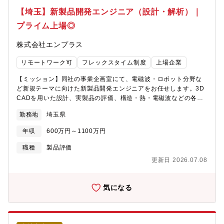
進むなど需要が急激に増加しております。◇キャリア付極薄銅箔
ら当部門が発足しました。実験スキルだけでなく、MIやハイスル
【埼玉】新製品開発エンジニア（設計・解析）｜
「MicroThin」:※世界シェア95%微細回路形成に適した 1.5μm～
ープットや自動化等を幅広く身に着けジェネラリストを目指すこ
5μm の銅箔厚みと複数種類の微細な粗化処理を組み合わせた製品
プライム上場◎
とができる部門です。【業務の面白み/魅力】複数の領域にわたる
であり、主に半導体パッケージ基板、スマートフォン用マザーボ
スキルセットが要求される業務となりますが，業務遂行を通じて
ード（HDIプリント基板）に使用されています。モバイル機器など
株式会社エンプラス
新たなスキルを身につけつつ，それを開発に生かすことができる
の高性能化が進む中、従来は屈曲性が重視されていたフレキシブ
職場となっています。研究所テーマには、全固体用電池材料、機
ル基板においても、高密度実装に伴う薄型化やファインピッチ化
リモートワーク可
フレックスタイム制度
上場企業
能性触媒（燃料電池用、環境用、合成用）、機能性ナノ粒子、機
が急速に進み、極薄銅箔へのニーズが高まっています。◇薄型基
能性セラミックスといった多岐に渡るテーマがあり，これらの中
板内蔵キャパシタ材料「FaradFlex」:各種情報通信機器の高速
【ミッション】同社の事業企画室にて、電磁波・ロボット分野な
で自分の持つドメイン知識が発揮できる開発に携わることができ
化・大容量化に向けて大きな課題である通信ノイズを低減する材
ど新規テーマに向けた新製品開発エンジニアをお任せします。3D
ます。■配属となる事業創造本部とは:新規事業創出に特化した組
料として、高性能のルーター・サーバー機器やスーパーコンピュ
CADを用いた設計、実製品の評価、構造・熱・電磁波などの各種
織であり、各事業本部、総合研究所、基礎評価研究所と連携しな
ータ向けの高多層基板、スマートフォンに内蔵される MEMS マイ
解析を通じて、開発テーマの具体化を進めるとともに、技術部
がら、『新規事業創出』と『技術の蓄積』を推進しています。研
勤務地
埼玉県
クロフォンなどに使用されており、足元はAIインフラ関連、スマ
門、マーケティング、顧客開発エンジニアと連携しながら、事業
究開発から事業化までを担い、事業創造に必要な各種戦略支援機
ートフォンおよびワイヤレスヘッドセットなどへの当社品採用率
として成立する形に落とし込んでいただきます。【募集背景】事
能を内部に有した自律自走型組織です。事業化テーマの2030年貢
年収
600万円～1100万円
の上昇に伴って需要が急増しております。
業企画室では、これまでエンプラス社が培ってきた技術・ノウハ
献利益100億円以上を目標に、経営資源を積極的に投入していくこ
ウを活かし、データセンター向け製品やレンズアンテナなどの複
職種
製品評価
とが発表されております。これまでに、極薄銅箔、薄膜材料、超
数領域に向けた新製品企画・開発を推進しています。市場ニーズ
微粉など、三井金属の事業を支える製品を創りだしてきました。
更新日 2026.07.08
の高まりを受けて複数の開発テーマが並行して進んでいるため、
【三井金属鉱業社の主力製品とシェアについて】半導体パッケー
既存の経験を活かしてシナジーを生み出せる方を増員募集してい
ジ基板向け極薄銅箔（世界No.1シェア：95%）／AIサーバー向け
ます。将来的には、顧客折衝を重ねながらエンプラスの技術を事
気になる
ハイグレードVSP(世界シェア60%)／二輪車向け排ガス浄化用触
業に落とし込み、製品化につなげる事業企画メンバーとして活躍
媒（世界シェア：50%）／ハイブリッド車用電池材料（世界シェ
いただくことを期待しています。数年先の製品化を見据えた最先
ア：30%）／MLCC向け銅粉(世界シェア:30%)／ガラス基板向け
端の開発に携われる環境でご活躍いただける方を募集しておりま
酸化セリウム系研磨剤(世界シェア:40%)／アルミ溶湯濾過用メタ
す。【入社後にお任せしたい業務内容】■解析・設計・評価業務