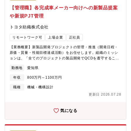
ーズによって海外・国内の出張が発生します・組織構成：30代10
ン、ギア・シャフト、EVにおいてはモーター、インバーター、バ
【管理職】各完成車メーカー向けへの新製品提案
名、40代36名、50代以上61名【早わかりトヨタ紡織】
ッテリーなど動力源から生み出されたエネルギーを駆動輪に伝え
https://www.toyota-boshoku.com/jp/hayawakari/
や新規PJT管理
る役割を持つ部品群です。カーボンニュートラルに向けて大きく
世の中が動き出し、自動車の電動化はまったなしの状況です。三
トヨタ紡織株式会社
菱自動車としては強みのPHEVを武器に、三菱らしい次世代のパワ
ートレイン検討強化が必要であり、今回メンバーとして一緒に働
リモートワーク可
上場企業
正社員
いていただける方を募集します。【働き方】■リモートワーク：～
週2回程度
【業務概要】新製品開発プロジェクトの管理・推進（開発日程・
原価・質量・性能目標達成活動）をお任せします。組織のミッシ
ョンは、「全てのプロジェクトの製品開発でQCDを遵守すること
で、お客様の期待に応える」こと。収益目標や要求品質の達成を
勤務地
愛知県
しながら、競合他社を凌駕した移動空間製品の開発を行っていま
す。※PJT例：トヨタ・スズキ・ダイハツ・スバル・北米・中国・
年収
800万円～1100万円
アジアなど【業務の流れ】◇受注前：客先への次期プロジェクト
への新製品提案・競合他社のベンチマークをしながら、競合を凌
職種
機械・機構設計
駕した移動空間製品の開発・担当顧客・車種への定期的な提案◇
更新日 2026.07.28
受注後：新製品開発の進捗管理・開発指示・開発目標値(売価、質
量、性能目標)を客先と整合し、収益目標・原価設定及び社内展
開・プロジェクトの進捗管理(原価・質量・日程)・フェーズごとの
気になる
審議、次のステップへの移行可否を判断【業務の一例】例えば、
自動車シートの企画においては、インドなどの海外市場でマーケ
ティング調査を実施し、街頭インタビューやユーザーの自宅訪問
を通じて、車に対する価値観や年収、希望車種、実際の使用状況