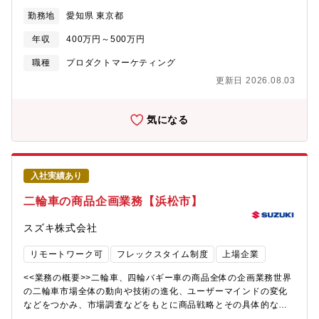
ションも可能です。特定の技術を究めるスペシャリスト、あるい
や販促企画、イベント企画、営業支援などからスタートし、将来
ータベース設計、データモデリング、性能・運用を踏まえた最適
はプロジェクトを統括するマネジメント職へのキャリアパスがあ
勤務地
愛知県 東京都
的には商品企画や事業企画にも挑戦いただけます。美容やヘルス
化・DBMSやクラウド基盤（Azure等）に関する技術検討③【ウエ
ります。
ケア領域で培った経験を活かしながら、「売る側」ではなく「サ
イト 25%】開発標準化・効率化の推進・開発標準、共通部品、テ
年収
400万円～500万円
ービスや仕組みを創る側」としてキャリアを広げていきたい方を
ンプレート、ガイドライン等の整備・生成AI等を活用した開発プ
歓迎します。【具体的な業務内容】(1)販促・マーケティング企
職種
プロダクトマーケティング
ロセス改善、品質・生産性向上施策の推進④【ウエイト 15%】ユ
画・販促施策の企画立案・販促物や営業支援ツールの企画・イベ
ーザー部門との連携・ユーザー部門との最低限の要件整理、基本
更新日 2026.08.03
ントや展示会の企画運営(2)営業支援・導入推進・営業部門と連携
設計等への参画・不確実性の高いテーマに対する技術的な仮説検
した導入支援・利用促進施策の企画・顧客ニーズの収集・分析(3)
証と推進
事業企画サポート・市場調査、競合分析・商品企画や新規サービ
気になる
ス企画のサポート・事業推進プロジェクトへの参画【このポジシ
ョンの魅力】・企画未経験から商品企画や事業企画に挑戦できま
す・美容業界で培った知識や経験を、本部企画職として活かすこ
とができます・ReFaブランドの新しいサービスづくりに携われま
入社実績あり
す・将来的には商品企画、事業企画、ブランド企画など幅広いキ
ャリア形成が可能です配属先について【Smart Plan事業本部の
二輪車の商品企画業務【浜松市】
MISSION】当部は、「Smart Plan」を中心とした新たな事業モデ
ルの企画・推進を担い、「ReFa ULTRA FINE BUBBLE
スズキ株式会社
VEENA」をはじめとする高付加価値機器の事業戦略立案、商品企
画、サービス設計、導入推進、運用支援までを一貫して担当して
リモートワーク可
フレックスタイム制度
上場企業
います。私たちは単なる機器販売ではなく、「三方よし」の考え
方のもと、事業者が初期投資や導入リスクを抑えながらワンラン
<<業務の概要>>二輪車、四輪バギー車の商品全体の企画業務世界
ク上のサービスを提供できる仕組みを構築し、その先のお客様満
の二輪車市場全体の動向や技術の進化、ユーザーマインドの変化
足や業界全体の発展につなげることを目指しています。【組織構
などをつかみ、市場調査などをもとに商品戦略とその具体的な商
成】9名（男性：6名 女性：3名）現行メンバーのバックグラウン
品計画を立案します。また機種企画業務ではユーザー視点で製品