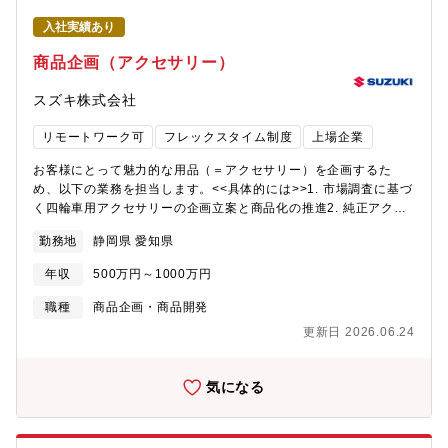
ら事業成長に貢献できる点も大きな魅力です。【働く環境】・残
管理システム向け半導体に加え、次世代車両に向けた車載半導体
業：20h／月・在宅勤務：週2日程度・出張：プロジェクトやフェ
入社実績あり
の企画・開発を推進しています。顧客ニーズと自社とパートナー
ーズによって海外・国内の出張が発生します・組織構成：30代10
からの技術シーズを結び付け、新たな価値を創出する挑戦に、是
商品企画（アクセサリー）
名、40代36名、50代以上61名【早わかりトヨタ紡織】
非参画してください。【組織ミッション】・自動車の進化を支え
https://www.toyota-boshoku.com/jp/hayawakari/
る製品を提供し、お客様に価値を感じていただけること。・自動
スズキ株式会社
車の「知能化・電動化・制御」で半導体事業を自律して成長させ
る。【職場情報】◎ キャリア入社比率：約30％自動車業界だけで
リモートワーク可
フレックスタイム制度
上場企業
なく、他産業メーカからの入社者も多く在籍しており、旧職の知
見や経験を活用して活躍されています。多様なバックグラウンド
お客様にとって魅力的な用品（＝アクセサリー）を企画するた
を持つメンバーが集まることで、新しい視点やアイデアが生ま
め、以下の業務を担当します。<<具体的には>>1. 市場調査に基づ
れ、より革新的な製品開発が可能となっています。◎ 在宅勤務：
く四輪車用アクセサリーの企画立案と商品化の推進2. 純正アクセ
週2回程度柔軟な働き方を推進しており、週に2回程度の在宅勤務
サリーの損益成立性の検証、仕様/目標品質･性能の決定3. 他社・
勤務地
静岡県 愛知県
が可能です。自宅での作業環境を整え、ワークライフバランスを
市販アクセサリーの調査、自社製品との比較4. 地域別/車種別の市
保ちながら効率的に業務に取り組むことができます。リモートワ
場調査と主要アクセサリーの長期計画の作成と更新5. 環境に配慮
年収
500万円～1000万円
ークでもチームとの連携が円滑に行えるよう、オンラインミーテ
したアクセサリーの企画立案上記の企画業務を用品企画担当者と
ィングやチャットツールを活用してコミュニケーションをサポー
して複数の車種で進めていきます。<<採用背景>>スズキは、付加
職種
商品企画・商品開発
トしています。【キャリア入社者の声】★ 39歳（社会人経験15年
価値を生み出すアクセサリー事業を強化しており、なかでも企画
更新日 2026.06.24
目）中途入社（前職：半導体メーカー） 自動運転や交通事故死亡
業務は、市場調査からコンセプト、品質、仕様、価格、日程、環
者ゼロなど、今後も続く自動車の進化に対し、車両メーカーから
境対応まで総合的に関わり、魅力的なアクセサリーの商品化を実
の要求レベルは非常に高いです。それに対応することで、高い課
現し、四輪車の魅力と収益を向上させる、重要な役割を担ってい
気になる
題解決力が身に付きます。自身一人では解決困難な課題であって
ます。この企画力を一緒に伸ばしていく仲間として、自らの挑戦
も、本部署には様々な車載半導体の専門家がおり、支えてくれる
と行動力を活かしたい方を求めています。<<部門のミッション、
多くの人々がいます。また、他の半導体メーカーと異なる点とし
ビジョン>>お客様の期待を超える価値を追求した、スズキらし