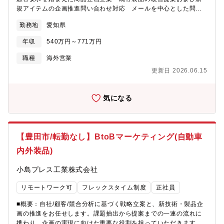
規アイテムの企画推進問い合わせ対応 メールを中心とした問い
合わせ対応 技術的な質問への一次対応および社内関係部門との
勤務地
愛知県
連携特殊設計案件対応 特殊工具・特殊仕様に関する依頼内容の
確認 設計部門への依頼、仕様調整および価格確認依頼新商品の
年収
540万円～771万円
売上・在庫管理 新製品の売上状況および在庫状況の把握・管
理 販売会社と連携した需給バランスの調整販売企画の提案およ
職種
海外営業
び推進 担当製品に関する販売施策・企画の立案 国内外販売会
更新日 2026.06.15
社と連携した施策の実行フォローテクニカルサポート（出張対
応） 顧客・販売会社への技術サポート対応。加工立会いや技術
説明を目的とした出張 製品セミナーの企画・実施製品セミナー
気になる
や技術トレーニングの実施（Web含む） 製品説明・プレゼンテ
ーションプロジェクト進捗管理・ファシリテーション 商品開発
や個別プロジェクトの進捗管理 関係部門および海外販社との調
整・ファシリテート業務報告 自身の担当製品に関する活動内
【豊田市/転勤なし】BtoBマーケティング(自動車
容・成果の定期報告、課題抽出および改善提案の共有【仕事の進
内外装品)
め方】本ポジションでは、担当製品を持ち、商品企画から販売支
援、技術サポートまでを主体的に推進する働き方を基本とする。
小島プレス工業株式会社
業務は、日々の問い合わせ対応や進行中プロジェクトへの対応を
行いながら、中長期的な製品戦略や販売企画にも並行して関わる
リモートワーク可
フレックスタイム制度
正社員
形で進める。緊急性と重要度を自ら判断し、優先順位を整理しな
がら業務を遂行することを求める。商品企画や特殊設計案件につ
■概要：自社/顧客/競合分析に基づく戦略立案と、新技術・製品企
いては、顧客・販売会社の要望を正確に把握したうえで、設計部
画の推進をお任せします。課題抽出から提案までの一連の流れに
門、製造、営業、マーケティングなどの関係部門と連携し、仕様
携わり、企画の実現に向けた重要な役割を担っていただきます。