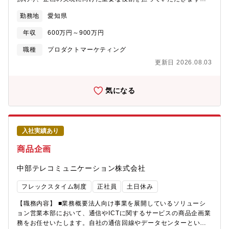
検討、価格確認、スケジュール調整をファシリテートしながら具
【主な業務内容】・3C分析、STP分析、ランチェスター戦略など
現化を進める。メール問い合わせや販売会社対応は必要に応じて
勤務地
愛知県
を用いたBtoBマーケティング戦略の策定・自社・顧客・競合のデ
自ら販社と直接コミュニケーションを取りながら、迅速な問題解
ータ収集・整理による強み/弱みの可視化 ・技術ロードマップをも
決を図る。また、出張によるテクニカルサポートや製品セミナー
年収
600万円～900万円
とにした開発テーマの抽出およびプレゼン資料の作成および報告
（Web含む）を通じて、製品理解の向上と販売促進を支援する。
・新しい自動車内装や電子関連製品の企画推進 ★BtoBマーケティ
職種
プロダクトマーケティング
新商品の売上・在庫状況については、定期的にデータを確認・分
ングの経験を活かして、自社技術と市場ニーズを結びつけたい方
析し、課題があれば販売企画や施策として提案し、関係者を巻き
更新日 2026.08.03
歓迎★■配属先：【インテリア事業企画部】 インテリア開発室 企
込みながら実行に移す。これらの活動内容については、自身の担
画デザイン開発課■働きやすい環境：マーケティングから企画実行
当製品・プロジェクト単位で整理し、進捗・課題・成果を適宜共
まで関われる裁量の大きなポジション。年齢構成も幅広く、意見
気になる
有・報告することで、チーム全体のスピードと質の向上に貢献す
を出しやすい雰囲気が特徴です。平均残業は20～30hで、ワーク
る。【想定されるキャリアパス】実力と実績に応じてチームリー
ライフバランスも取りやすい環境。■こんな方におすすめ：市場分
ダーのポジションへステップアップいただけます。【ポジション
析をもとに事業の方向性を描き、開発に結びつけるやりがいを求
のやりがい魅力】本ポジションは、担当製品を持ち、企画～市場
める方、プレゼン力や分析スキルを活かしたい方にピッタリで
投入～販売支援～技術サポートまでを一貫して推進できる点に大
入社実績あり
す。
きな魅力がある。また、技術（加工・工具知識）とマーケティン
商品企画
グ（市場・顧客情報）をつなぎ、関係部門を巻き込みながら意思
決定と実行を加速することで、新製品投入スピードの向上や組織
中部テレコミュニケーション株式会社
全体への波及効果（仕組み化・横展開）にも貢献できる。【持っ
ていれば歓迎する経験・知識(WANT)】・商品企画・技術サポー
フレックスタイム制度
正社員
土日休み
ト・営業技術のいずれかの実務経験・商品企画・プロダクトマネ
ジメントの経験・特に自動旋盤向け工具の知見があれば尚可・製
【職務内容】 ■業務概要法人向け事業を展開しているソリューシ
品コンセプト立案～上市・拡販まで関与した経験・テクニカルサ
ョン営業本部において、通信やICTに関するサービスの商品企画業
ポートや顧客立会い対応の経験・海外販社対応、海外顧客対応、
務をお任せいたします。自社の通信回線やデータセンターといっ
海外出張の経験・マーケティング関連の知識・市場・競合分析、