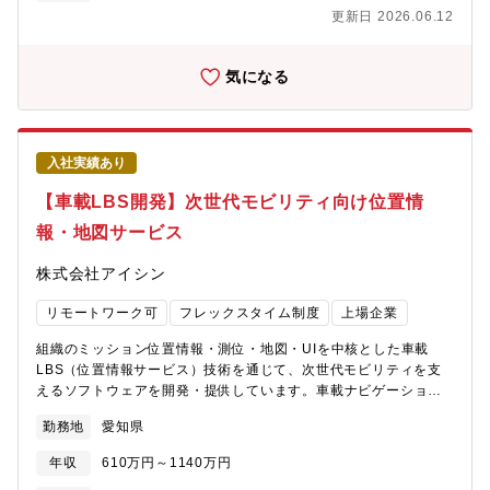
只中にあります。次世代地図の試作、生成AIの全員活用、運用工
更新日 2026.06.12
程の自働化など、これまでの地図開発の常識を塗り替える挑戦を
「攻めの一年」として加速しています。変革を推進するエンジニ
アを増員し、新たな技術・視点を組織に取り込み、次世代競争力
気になる
の確立を目指します。業務のやりがい次世代SD地図、自動運転地
図、MaaS向け地図、ISA向け地図等、多種多様なニーズに応え、
かつ高品質な地図データを提供可能な位置情報のバーチャルファ
クトリーを構築、運用しています。ソフトウェア開発以外にもク
入社実績あり
ラウド、生成AI、地図データベースなど様々な知識/技術を習得で
きます。職務内容地図DBの開発分野において、単純なプログラマ
【車載LBS開発】次世代モビリティ向け位置情
ーではなく、上流工程の設計、顧客調整、要件定義においても、
報・地図サービス
即戦力として担当していただくことを考えております。具体的な
業務内容次世代SD地図、自動運転地図、MaaS向け地図、ISA向
株式会社アイシン
け地図の企画、要件定義、設計、開発使用言語：C+、Python、
SQL開発環境：windows、Linux、AWS、M365Copilot、Github
リモートワーク可
フレックスタイム制度
上場企業
Copilot、Claude code
組織のミッション位置情報・測位・地図・UIを中核とした車載
LBS（位置情報サービス）技術を通じて、次世代モビリティを支
えるソフトウェアを開発・提供しています。車載ナビゲーション
をはじめ、SDV・自動運転・MaaS時代を見据え、アイシンの車
勤務地
愛知県
載技術基盤を活かした新たな車載サービスの企画・開発を主導し
ています。募集背景自動運転・MaaS・SDVの進展により、車載
年収
610万円～1140万円
ソフトウェア、とりわけ位置情報・地図・UIを核とするLBS領域