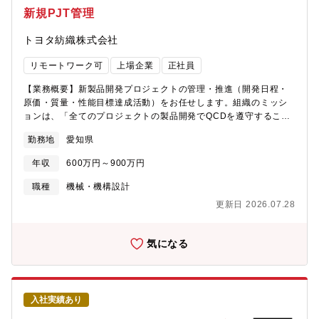
職場イメージ＞・世界戦から草の根レースまで幅広くモータース
新規PJT管理
ポーツ事業活動を推進しています・従来のやり方／考え方をブレ
ークスルーし、新しい仕事のプロセス構築とトヨタへの還流とい
トヨタ紡織株式会社
う ミッションを持ったチャレンジングな組織です・現地現物／
家族のようなチームワークをモットーに皆で力を合わせて働いて
リモートワーク可
上場企業
正社員
います・キャリア採用や社外からの受入出向者の方が約３割と、
トヨタの他部署には無い様々な専門性を持った ユニークなメン
【業務概要】新製品開発プロジェクトの管理・推進（開発日程・
バーが知識と経験を持ち寄り、新しい仕事のやり方でモータース
原価・質量・性能目標達成活動）をお任せします。組織のミッシ
ポーツ事業構築に チャレンジしている、そんな意欲あふれる職
ョンは、「全てのプロジェクトの製品開発でQCDを遵守すること
場です・女性比率は4割です＜ミッション＞・モータースポーツを
で、お客様の期待に応える」こと。収益目標や要求品質の達成を
起点としたもっといいクルマづくりへの貢献・モータースポーツ
勤務地
愛知県
しながら、競合他社を凌駕した移動空間製品の開発を行っていま
をメジャースポーツにするため、モータースポーツに関わる全て
す。※PJT例：トヨタ・スズキ・ダイハツ・スバル・北米・中国・
の人を幸せにする・そのために、モータースポーツの世界をサス
年収
600万円～900万円
アジアなど【業務の流れ】◇受注前：客先への次期プロジェクト
ティナブルなものにする＜やりがい＞・モータースポーツ活動や
への新製品提案・競合他社のベンチマークをしながら、競合を凌
職種
機械・機構設計
イベントを通じて、直接お客様（競技参加者や来場者）と触れ合
駕した移動空間製品の開発・担当顧客・車種への定期的な提案◇
うことが出来るトヨタの中でも 稀有な部門であり自分の仕事が
更新日 2026.07.28
受注後：新製品開発の進捗管理・開発指示・開発目標値(売価、質
お客様の笑顔に繋がっていることを実感しやすいやりがいのある
量、性能目標)を客先と整合し、収益目標・原価設定及び社内展
仕事です また国内外の様々な関係者と連携してプロジェクトを
開・プロジェクトの進捗管理(原価・質量・日程)・フェーズごとの
気になる
進めていくため、様々な考え方や価値観に触れる事で 自己成長
審議、次のステップへの移行可否を判断【業務の一例】例えば、
にも繋がります＜PR＞・Gazoo Racing Company（GR）はトヨ
自動車シートの企画においては、インドなどの海外市場でマーケ
タのモータースポーツ部門としてモータースポーツを起点とした
ティング調査を実施し、街頭インタビューやユーザーの自宅訪問
クルマづくりに 挑戦しています ラリーは身近な公道を使った
を通じて、車に対する価値観や年収、希望車種、実際の使用状況
モータースポーツであり、競技でクルマを壊しては鍛えながら培
入社実績あり
や劣化状況などを直接確認します。そうして得られた一次情報を
った知見はGRヤリスなどの 市販車へフィードバックされます