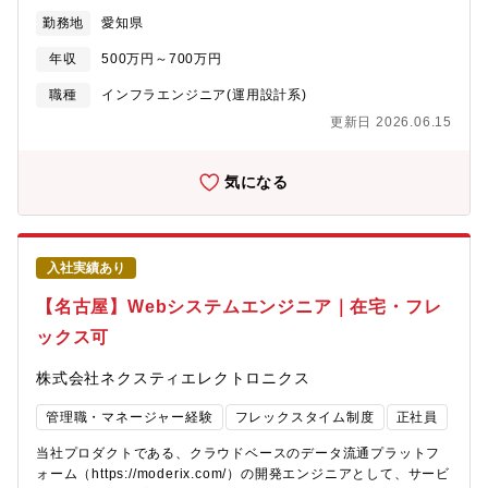
る企業でありながら、さらなる成長を続けております。・在宅勤
くる仕事です。【業務詳細】・会社主要業務（仕入・営業・顧
勤務地
愛知県
務、時間単位年休、フレックスタイム制度導入、「えるぼし」
客・整備・会計等）を支える社内基幹システム開発において、リ
「くるみん」の各認定等ワークライフバランスを整えた働き方が
ーダーとして開発を推進していただきます。・事業部門と連携し
年収
500万円～700万円
可能です。・パソナから入社実績が多数あり、選考フローを熟知
ながら、課題整理・要件定義・仕様検討を主導していただきま
しておりますので、内定まで丁寧にフォロー致します。
す。・設計方針の策定やレビューなど、技術的な意思決定および
職種
インフラエンジニア(運用設計系)
全体設計を担っていただきます。・開発工程では、メンバーや協
更新日 2026.06.15
力会社の進捗・品質を管理しつつ、必要に応じてご自身でも実装
を行っていただきます。・導入後の運用改善や追加開発の企画に
も関わり、システムを中長期的に育てていく役割をご担当いただ
気になる
きます。＜開発環境＞・言語：Java / PHP / C# / JavaScript・
OS：Windows / Linux・DB：SQL Server / MySQL /
PostgreSQL / MariaDB・インフラ：AWS / Azure / オンプレミス
※既存環境を活かしつつ、新技術の検討・導入も行っています。
入社実績あり
【仕事の魅力】・事業部門と距離が近く、自分の開発が業務改善
や売上に直結する実感があります。・利用者の反応をダイレクト
【名古屋】Webシステムエンジニア｜在宅・フレ
に感じられ、成果が分かりやすく評価される環境です。・内製開
ックス可
発のため、腰を据えてシステムと向き合うことができます。【募
集背景】・事業拡大・全社的なDX推進に伴い、社内システムの重
株式会社ネクスティエレクトロニクス
要性がますます高まっています。・将来を見据えた体制強化のた
め、長期的に活躍いただける社内システムエンジニアを募集して
管理職・マネージャー経験
フレックスタイム制度
正社員
います。【組織構成】・正社員約15名、協力会社約8名のシステム
開発部署になります。・数名でチームを組んでシステム開発を行
当社プロダクトである、クラウドベースのデータ流通プラットフ
います。・20代～50代まであらゆる年齢層の社員が働いていま
ォーム（https://moderix.com/）の開発エンジニアとして、サービ
す。