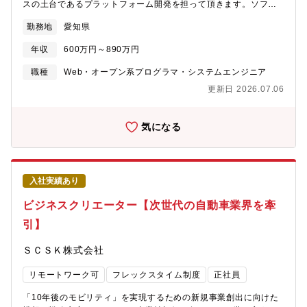
スの土台であるプラットフォーム開発を担って頂きます。ソフト
ウェア開発における次世代型の開発環境であり、クラウド上で企
勤務地
愛知県
業間がコラボレーションした開発を促進するプラットフォームで
す。MBD（モデルベース開発）向けが中心ですが、ソフトウェア
年収
600万円～890万円
流通及び情報流通など、開発・評価環境の”場”を提供する領域の拡
大を進めています。【主な顧客】完成車メーカー、サプライヤー
職種
Web・オープン系プログラマ・システムエンジニア
【ポジションの魅力】・自動車業界はCASE革命で車両の価値がソ
更新日 2026.07.06
フトウェアやデータへシフトし、効率的に価値ある商品創りをす
ることが課題である中、他社類似性のない当社プロダクトの存在
感は高まっています。また、自動車以外の領域への拡大も視野に
気になる
入れています。・当社プロダクトの進化を通して顧客、業界の課
題解決を目の当たりにする経験ができます。・自社プロダクトか
つ現在進行形で発展途中のシステムであるため、ただ決められた
ものを作る開発ではありません。 企画、マーケティングのチー
入社実績あり
ムとも距離が近いため、新たな機能や改善ポイント、新技術導入
等のアイデアがあれば自分発信で提案し、協議する事も可能で
ビジネスクリエーター【次世代の自動車業界を牽
す。 また、ご自身の希望と実績次第ではエンジニアとしての専
引】
門性を高める以外にも例えばプロダクト企画への役割転向など、
キャリアの幅出しにもある程度自由度がある環境です。【働き
ＳＣＳＫ株式会社
方】■テレワーク：可（月間所定労働日数の40％（上限）まで可
能/例：月間所定労働日数が22日の場合は最大8日間までテレワー
リモートワーク可
フレックスタイム制度
正社員
ク可能）※出社とテレワークを組み合わせたワークスタイルであ
り、十分なコミュニケーションでフォローしあう雰囲気となって
「10年後のモビリティ」を実現するための新規事業創出に向けた
おります。■出張：有（国内外）■転勤：有（将来的に国内・海外