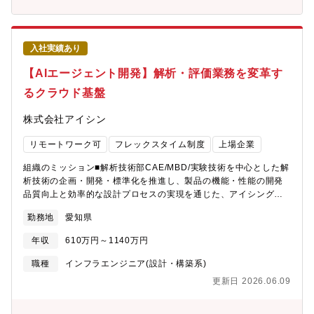
術・制御連携技術を開発できる即戦力人材の獲得が急務となって
ャーの部署とは密に連携して仕事を行うため、最新技術動向など
おります。【業務のやりがい】・生成AIを実際に車載製品・制御
をキャッチアップしやすい環境であるといえます。業務内外で自
へ組み込むという、難易度が高くも社会的インパクトの大きいテ
学自習の意識が強いメンバーが多く、切磋琢磨できる活気のある
ーマに挑戦できる・HMI／制御／AIを横断し、「対話」を起点と
職場です。【職務内容】CASE領域において、市場価値の高い製
入社実績あり
した新しい車の価値創出に関われる・研究寄りのテーマから商用
品・サービスを開発するためのAIを含む技術開発をお任せしま
化直結の開発まで、幅広い時間軸のプロジェクトに関与可能・部
【AIエージェント開発】解析・評価業務を変革す
す。直近商用化する予定のものから、将来に向けての技術開発ま
品サプライヤーならではの車両アクセス環境・実データを活用し
で、様々な時間軸のプロジェクトが並行して走っています。以下
るクラウド基盤
た実践的なAI開発ができる【職務内容】生成AIを活用した車載エ
いずれかのテーマを担当して頂きます。・走行領域への技術提供
ージェントの中核技術開発を担当いただきます。車両とユーザー
（走行制御システムと連携した機能開発）・モビリティーサービ
株式会社アイシン
が自然にインタラクションし、ユーザーの意図・状況を理解した
ス事業領域への技術提供(位置情報活用サービスと連携した機能開
上で、車両制御や車載サービスへとつなげるための対話技術・AI
発）・車体領域への技術提供（車室内外監視システムと連携した
リモートワーク可
フレックスタイム制度
上場企業
モデルの設計・実装・評価を担当いただきます。【具体的な業務
機能開発）【具体的な業務内容】商品開発部門と協業し、以下の
内容】商品開発部門と連携し、以下の業務を担当いただきま
組織のミッション■解析技術部CAE/MBD/実験技術を中心とした解
ようなプロジェクトを担当いただきます。・「低速自動運転/自動
す。・生成AI・LLM/VLMを活用した車載向け対話エージェント技
析技術の企画・開発・標準化を推進し、製品の機能・性能の開発
ブレーキ開発」プロジェクト…車両周辺の物体や自己位置を正確
術の研究・開発・音声・テキスト・マルチモーダル入力を用いた
品質向上と効率的な設計プロセスの実現を通じた、アイシングル
に把握するための環境認識技術開発・「自動運転時代の新サービ
ユーザー意図理解・状態推定技術の開発・ユーザーの発話・行動
ープ全体の競争力向上■デジタル基盤開発室最先端デジタル技術を
ス：おもてなし」プロジェクト…AIを活用した車室内外の人の状
文脈に基づき、車両機能（ドア、空調、シート、HMI 等）やサー
勤務地
愛知県
活用し、変化するニーズや技術進化に対応できる柔軟で拡張性高
態推定や人に寄り添うヒューマンマシンインタラクションで、よ
ビスを制御するロジックの設計・車載制約（リアルタイム性、安
いプロセスと開発環境の構築・提供募集背景同社では、次世代や
り安心、安全、快適な乗車を提供するシステムの研究・開発・
全性、エッジ実装）を踏まえた生成AIモデルの最適化・評価・シ
年収
610万円～1140万円
新規領域への挑戦を加速するため、CAEやMBD、データドリブン
「みちログ」プロジェクト…走行車両で収集したデータから道路
ミュレーション環境や実車・実機を用いた検証、商品適用に向け
などのデジタル技術を活用し、従来の開発手法を抜本的に見直す
の異常を検知し、道路補修に向けた計画支援、対策実施などを効
職種
インフラエンジニア(設計・構築系)
た課題抽出と改善提案●使用言語、環境、ツール等使用言語：
プロセスに取り組んでいます。クラウドベースのシミュレーショ
率化する道路維持管理サービスの開発・「ストレスフリーエント
Python、C/C++環境：Windows、Linux（Ubuntu）ツール・技
更新日 2026.06.09
ン環境やデータ基盤の整備、生成AIを活用した開発環境の構築が
リー」プロジェクト…乗降時の不安や負担を解消する自動ドア開
術：各種生成AI/深層学習フレームワーク、クラウド環境（必要に
進み、AIエージェントによる、さらなる高度化を進めるフェーズ
閉や不審者検出などの実現に向けた行動・意図推定技術開発
応じて）【語学】TOEIC600点以上を歓迎（TOEICスコアに限定