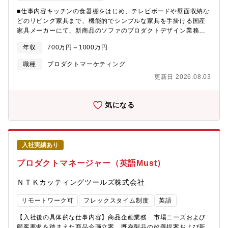
ケ・IT・経理・法務など幅広い職種を持ち、希望次第で他部門経
■仕事内容キッチンの食器棚をはじめ、テレビボードや壁面収納な
験も可能。専門性を高めたい方も、キャリアの幅を広げたい方
どのリビング家具まで、機能的でシンプルな家具を手掛ける国産
も、意欲次第で柔軟にキャリア設計できます。【働きやすさと成
家具メーカーにて、新商品のソファのプロダクトデザイン業務を
長機会が両立】社宅補助や確定拠出年金など福利厚生が手厚く、
担当いただきます。■商品化の流れ①商品企画を立案、社内検討し
長く働きやすい職場環境を整備。さらに「マイスター・アカデミ
年収
700万円～1000万円
ます。②企画案が採用されたら、予定されていた商品発売日から
ー」やマネジメント研修、海外視察など、継続的にスキルアップ
逆算しスケジュールを立てます。販売価格を想定し、概算見積も
できる機会が豊富です。
職種
プロダクトマーケティング
りの作成と確認、アイテム展開の決定、構造設計の打合せを設計
更新日 2026.08.03
と行い、試作製作へ進めていきます。③新規資材が採用される場
合は仕入れ先と打合せを行い、見積もりを取ったり、工場で問題
なく製造できるかの確認を行っていきます。④試作が完成した
気になる
ら、評価を行います。新規資材などの量産までのリードタイム、
品質の確認も行います。⑤販促を行うための写真撮りやアピール
ポイントを反映させた資料作りを製作グループと打合せをしま
す。⑥量産までに設計と修正部分の打合せや設計からでてきた資
入社実績あり
材費、加工費の積算から販売価格を決定します。また、撮影の立
会いも行います。 初回生産の立会いも設計と一緒に行います。※
プロダクトマネージャー（英語Must）
その他、新規資材や新規仕入れ先の開拓、コストダウンを含む新
設計の考案なども常時取り組みます。 情報収集として展示会やセ
ＮＴＫカッティングツールズ株式会社
ミナーの参加、店舗の見学等も常時行います。
リモートワーク可
フレックスタイム制度
英語
【入社後の具体的な仕事内容】商品企画業務 市場ニーズおよび
顧客要求を踏まえた商品企画立案 既存製品の改善提案および新