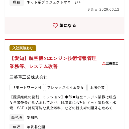
はいま、大きな変革期を迎えています。これらの技術は、機能提
職種
ネット系プロジェクトマネージャー
供から「モビリティ体験そのものを形づくる中核」へ進化してい
更新日 2026.06.12
ます。私たちは、実車・量産を前提とした車載専用の精度・安全
性・カスタマイズ性を活かし、世界で通用する次世代車載サービ
スを創出しようとしています。まだ正解のないこの領域で、自分
気になる
の技術や発想を、走るクルマとして世に届けたい。そんな想いを
持つ仲間と、次世代モビリティの価値創造に挑みます。業務のや
りがい1つの技術に閉じず、幅広い視野でプロダクトを作り上げる
経験が得られます。アイシンが長年培ってきた車載品質保証の知
入社実績あり
見と、OEM向け開発の実績を基盤に、新しいサービスをゼロから
立ち上げていくスタートアップ的なスピード感を味わえます。さ
【愛知】航空機のエンジン技術情報管理
らに、開発は日本国内にとどまりません米国・欧州・豪州へのグ
業務等、システム改善
ローバル展開を見据えたプロジェクトに携わることで、世界市場
を意識したエンジニアリングの視点も自然と身につきます。あな
三菱重工業株式会社
たのこれまでの経験を、次世代モビリティの最前線で活かしてく
ださい職務内容自動運転・MaaS・SDVなど次世代モビリティを
リモートワーク可
フレックスタイム制度
上場企業
見据えた車載サービスの企画・開発・推進をご担当いただきます
ナビゲーション技術の各レイヤーを横断しながら、社内外の多様
【配属組織の役割・ミッション】◆部◆航空エンジン業界は旺盛
なチームと連携し、グローバルOEM向けの新規車載サービスを中
な事業伸長が見込まれており、脱炭素にも対応すべく電動化・水
心となって立ち上げ・推進していただきます具体的な業務内容開
素・SAF（持続可能な航空燃料）などの新技術の開発を進めてい
発チームの一員として、既存の車載サービス基盤を土台に、新機
ます。MHIAEL技術部は、更なる事業拡大のため、次世代機に求
能・新サービスの設計・実装・評価を一気通貫で担っていただく
勤務地
愛知県
められる環境適合型燃焼器・高性能タービンを中心とした製品開
ポジションです。チームは車載ソフト・地図・クラウドを横断す
発・技術開発、及び、今後活性化するアフターサービス収益拡大
るクロスドメイン構成で、入社後は周囲のメンバーがしっかりサ
年収
年収非公開