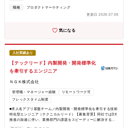
の活動を行っています。技術部のValue（価値観と行動指針）?・
ポートします。具体的には：車線レベルの測位・案内・地図描画
全ての安全と安心は、ルールと期限を守る責任ある行動から?ルー
職種
プロダクトマーケティング
に関わるソフトウェア開発地図データプロバイダー・グローバル
ルと期限を守って行動し、自己と組織、そして空の安全と安心を
OEM・社内チームとの技術連携・仕様調整新技術の調査・PoC実
更新日 2026.07.06
実現しよう。?・「自分のため」を「みんなのため」に変えていこ
施・アーキテクチャ設計（AI活用も視野に）使用言語・開発環
う?・自分の成果を最大化すると共に、周囲のニーズにマッチした
境：C++、Python他
成果を目指そう。?・現状に満足せず、飽くなき挑戦を続けよ
気になる
う?・現状維持は後退。常に更なる高みへ挑み、独自の「技」で付
加価値を創造しよう。◆グループ・チーム◆組織目標：技術部が
担う航空機エンジン開発・製造の成果の最大化を狙いとし、能動
的な技術管理およびIT/システム改善を推進する。業務内容：部共
入社実績あり
通業務、技術戦略、管理業務の遂行およびIT/システム構築業務の
推進。【業務内容】航空エンジン業界は旺盛な事業伸長が見込ま
【テックリード】内製開発・開発標準化
れており、脱炭素にも対応すべく電動化・水素・SAF（持続可能
を牽引するエンジニア
な航空燃料）などの新技術の開発を進めています。当社は、更な
る事業拡大のため、次世代機に求められる環境適合型燃焼器・高
ＮＧＫ株式会社
性能タービンを中心とした製品開発・技術開発、及び、今後活性
化するアフターサービス収益拡大の活動を行っています。一緒に
管理職・マネージャー経験
リモートワーク可
事業拡大に向けて設計・開発に取り組んでくれる意欲ある技術者
を募集します。■募集の背景航空業界の今後の事業伸長に伴い、航
フレックスタイム制度
空機のエンジン需要も増加することが見込まれています。当社で
■求人名アプリ基盤チーム／内製開発・開発標準化を牽引する技術
は、更なる事業拡大に向けて設計・開発業務のDXに取り組んでお
特化型エンジニア（テクニカルリード）【募集背景】同社ではDX
り、技術情報の新しい仕組みの構築が求められています。数十年
推進の加速に伴い、業務部門の課題をスピーディーに解決する内
に亘る民間航空エンジンの開発は、膨大な知的資産、計算デー
製開発力と、全社で再利用可能な開発標準・共通基盤の整備がま
タ、研究が不可欠です。知財による技術の保護、開発基盤の維持