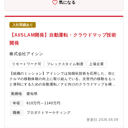
に入っています。こうした取り組みを共に推進し、クラウドイン
気になる
せず、同等の語学力があれば歓迎します）●業務での英語使用メー
フラの整備やAI活用環境の実装を通じて、DXの実現を牽引いただ
ル／時々ある資料・文書読解／時々ある電話会議・商談／時々あ
けるエンジニアを求めています。業務のやりがい・デジタル技術
る駐在／経験・志向に応じて要相談
の専門家をはじめ、様々な分野のエキスパートと連携しながら、
新しいソリューションを創出するやりがいを得られます。・クラ
入社実績あり
ウドベースのシミュレーション環境や大規模データ基盤とも連携
するAIエージェントの設計・実装・運用をリードしながら、開発
【AI/SLAM開発】自動運転・クラウドマップ技術
プロセス改革や、事業・企業競争力の向上に直結する成果を生み
開発
出せます。職務内容解析・評価業務の改革に向けたクラウドプラ
ットドームおよびAIエージェントを活用したシステムの企画・開
株式会社アイシン
発をご担当いただきます。具体的な業務内容・解析評価業務の現
状把握、課題設定・業務改革に必要な技術調査およびシステム企
リモートワーク可
フレックスタイム制度
上場企業
画・開発・開発システムの現場導入・定着化の推進使用言語、環
境、ツール等：Python、MCP、A2A、MicrosoftAzure、AWS、
【組織のミッション】アイシンでは知能化技術を応用した、街と
GCP、Docker、VisualStudioCode、
クルマの移動体験の向上に取り組んでいる。次世代の移動をもっ
と便利にするための自動運転／ナビ向けのクラウドマップを構築
する。【募集背景】車両制御システム設計部署やナビ設計部署と
勤務地
愛知県
連携し，次世代のマップ技術を構築します。ソフトウェア開発で
ありながら、実車と接続した機能開発を行う事で、自分のアイデ
年収
610万円～1140万円
アで形作る未来のクルマを実感しながら進めることが出来ます。
新しいことにチャレンジできます。【業務のやりがい】・最先端
職種
プロダクトマーケティング
のAI/SLAM技術を学習できます・ソフトウェアと実車の両方の開
更新日 2026.06.09
発が行えます・製品化を目指すことで世の中に貢献できます【職
務内容】最先端のAI/SLAM技術を用いたマップ構築技術及びナビ