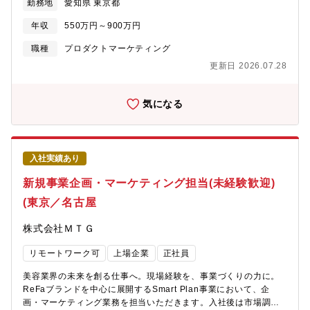
勤務地
愛知県 東京都
すます重要になっています。当チームでは、OutSystems等のロー
改善により、技術部の設計、開発、研究業務の成果を最大化する
コード、モバイルアプリ開発、生成AI活用、データベース設計・
必要があります。(A)航空機のエンジン技術情報管理業務（研究開
年収
550万円～900万円
最適化などを活用し、業務アプリケーションの開発・改善を進め
発含む）航空機に搭載されるエンジンの設計、製造に必要な社内
ています。今後、開発現場の中核として技術的にチームを牽引
の技術活動を支援する業務を担当いただきます。当社でこれまで
職種
プロダクトマーケティング
し、開発標準化・仕組みづくり・効率化をリードできるテクニカ
に蓄積してきた技術情報を今後の航空機エンジンの設計に活用し
更新日 2026.07.28
ルリード人材を新たに募集します。【職務の特色】内製開発・開
ていくための情報管理の仕組みを再構築します。技術情報のデー
発標準化を牽引する技術特化型エンジニア（テクニカルリード）
タベース等から設計技術者に必要な情報を提供する仕組みを検討
として、当チームの開発現場における技術的中核を担っていただ
し、構築していきます。また、社内の研究開発の計画策定、報告
気になる
きます。OutSystems等のローコード、モバイルアプリ、データベ
のとりまとめを支援します。(B)製品開発基盤システム改善とりま
ース、生成AI等を活用しながら、業務アプリ開発と開発プロセス
とめ弊社の製品開発の基盤として使用しているPLMシステム
の効率化・標準化を推進できる点が本ポジションの魅力です。
（Teamcenter）の改善を通じて自社製品（設計、開発品含む）の
【職務の概要】内製開発・開発標準化を牽引するテクニカルリー
形態管理の最適化及び効率化を主導頂く。また、上記業務ととも
入社実績あり
ドとして以下の業務を担当いただきます。・OutSystems等のロー
に、技術管理における他の業務についてもご担当いただくことが
コード、モバイルアプリを含む業務アプリケーション開発・デー
あります。期待する役割：航空エンジン業界は旺盛な事業伸長が
新規事業企画・マーケティング担当(未経験歓迎)
タベース設計、データモデリング、最適化に関する技術検討・実
見込まれており、脱炭素にも対応すべく電動化・水素・SAF（持
(東京／名古屋
装・システム開発プロセスの最適化、テンプレート開発、開発標
続可能な航空燃料）などの新技術の開発を進めています。当社
準化、効率化の推進・クラウド（Azure等）やDBMS等の基盤技術
は、更なる事業拡大のため、次世代機に求められる環境適合型燃
株式会社ＭＴＧ
の活用・検討・ユーザー部門との最低限の要件整理、上流工程へ
焼器・高性能タービンを中心とした製品開発・技術開発、及び、
の参画・生成AI等を活用した開発プロセスの改善変更の範囲： 全
今後活性化するアフターサービス収益拡大の活動を行っていま
リモートワーク可
上場企業
正社員
ての業務への配置転換あり【業務の詳細】①【ウエイト 35%】ロ
す。一緒に事業拡大に向けて設計・開発に取り組んでくれる意欲
ーコード／モバイルアプリを含む内製開発・OutSystems等を活用
ある技術者を募集します。使用ツール：一般：Office、Teamsシ
美容業界の未来を創る仕事へ。現場経験を、事業づくりの力に。
した業務アプリケーションの設計、実装、テスト、リリース・必
ステム開発：Teamcenter (PDM)、Pythonキャリアパス：ご経験
ReFaブランドを中心に展開するSmart Plan事業において、企
要に応じたプログラム開発、技術検証、実装支援②【ウエイト
を活かせる職能からスタートし、将来的には他業務へのローテー
画・マーケティング業務を担当いただきます。入社後は市場調査
25%】データベース設計・データ蓄積・連携基盤の技術対応・デ