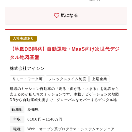
やりがい】“親しみ”を実現するAIを構築する他プロジェクトにない
取組み・心理学知見に基づくヒトらしいしぐさのリアルタイム制
御・音声対話と画像認識を組合わせたMutimodalityで相手と場の
気になる
理解・共感と記憶を用いた社会心理学的アプローチでヒトとAIの
関係構築・大規模言語モデルを応用したゲーミフィケーション
【職務内容】対話システムに関わる研究開発【具体的な業務内
容】・対話システム制御SW（C++）・音響認識/画像認
入社実績あり
識/SLM/LLM（Python）・プロンプト/シナリオ開発・セキュリテ
ィ【語学】●業務での英語使用メール／時々ある資料・文書読解／
【地図DB開発】自動運転・MaaS向け次世代デジ
頻繁にある電話会議・商談／頻繁にある駐在／経験・志向に応じ
タル地図基盤
て要相談
株式会社アイシン
リモートワーク可
フレックスタイム制度
上場企業
組織のミッション自動車の「走る・曲がる・止まる」を地図から
支えるのが私たちのミッションです。車載ナビゲーションの地図
DBから自動運転支援まで、グローバルをカバーするデジタル地図
インフラを設計・開発・運用しています。単なる地図づくりにと
勤務地
愛知県
どまらず、死亡事故ゼロ社会の実現に向けた地図基盤を、ものづ
くり企業のアイシンとして世界規模で担っています。募集背景
年収
610万円～1140万円
様々なサービスの土台となる地図データベースの開発を企画から
評価まで行っています。2030年に向けた大規模な構造変革の真っ
職種
Web・オープン系プログラマ・システムエンジニア