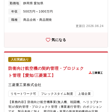
勤務地
静岡県 愛知県
ド・大手メーカーの企画責任者・大手小売りチェーンの新規推進
コンセプトの立案を行い、開発・営業などと連携し、製品化まで
事業責任者・ベンチャー企業の事業企画推進担当者・美容師・製
のプロジェクトを推進します。二輪車の商品全般にかかわる重要
年収
500万円～1000万円
造メーカーの経営企画★Smart Planとは初期導入コストを抑えな
な仕事です。【具体的には】二輪車の商品計画や新商品の企画を
がら、美容サロンをはじめとするプロの方々により広くご利用い
立案して実際に商品化を推進する仕事です。ご経験やご希望に応
職種
商品企画・商品開発
ただくための、MTG独自の従量課金制プランです。
じて、下記いずれかの業務をお任せします。＜商品企画業務＞
更新日 2026.06.24
① 地域やカテゴリーごとの商品計画の立案業務② 商品計画の
管理（開発全体の進捗確認、開発日程の作成） ③ 市場調査の
実施（地域、カテゴリー毎の市場状況調査）＜機種企画業務＞
気になる
① 二輪車、四輪バギー車 新商品の企画立案 ② 商品の育成
計画立案、開発推進業務 ③ 市場調査の実施（機種毎の市
場状況調査）<<採用背景>>二輪車は日本では成熟した市場です
が、世界ではまだまだ市場が伸びている成長産業です。インドや
入社実績あり
アジアを中心とした新興国では生活必需品として、先進国では人
生を豊かにする相棒として、幅広く求められている商品です。グ
防衛向け航空機の契約管理・プロジェク
ローバル市場に向け、多様な価値観をもった幅広いお客様を理解
ト管理【愛知/三菱重工】
して、ユーザー視点に立った二輪車の企画を立案できる人を求め
ています。<<部門のミッション、ビジョン>>実際に現地に行き、
三菱重工業株式会社
市場を理解したうえで商品の企画を立案をし、商品開発につなげ
る。<<入社後の教育体制/フォロー体制>>・社内での商品企画業務
リモートワーク可
フレックスタイム制度
上場企業
遂行のための教育プログラムを用意しております。活躍できるよ
う、レベルに合わせたOJT教育を行い、業務の立ち上がりをサポ
【業務内容】防衛向け航空機事業(無人機、戦闘機、ヘリコプター
ートします。各自のご経験や状況に応じて、社内外の研修に受講
等)の契約管理・プロジェクト管理（事業遂行管理）のポジション
いただくことも可能です。その他社内には以下のような研修・教
です。製品本体に加え、周辺設備・装置の新規契約獲得や定期的