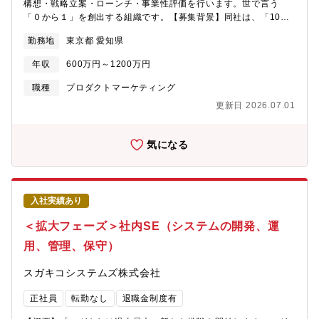
構想・戦略立案・ローンチ・事業性評価を行います。世で言う
への転勤の可能性あり）■残業：平均20～30時間程度【組織構
「０から１」を創出する組織です。【募集背景】同社は、「10年
成】■初任地：名古屋本社（愛知県名古屋市中村区名駅4-11-27 シ
後のモビリティ」を実現するための新規事業創出に注力していま
ンフォニー豊田ビル）■配属予定部署：ソフトウェア本部 XaaSユ
勤務地
東京都 愛知県
す。中期経営計画の一環として、自動車メーカーや関連産業のパ
ニット プロダクト開発部
ートナー企業と共創し、最先端の技術を駆使したプロジェクトを
年収
600万円～1200万円
複数進めています。10年後の自動車、自動車業界はどのようにな
っているでしょうか？例えば、クルマが会話できるパートナーと
職種
プロダクトマーケティング
なり、自動運転で目的地まで安全に送り届けてくれる。また、ク
更新日 2026.07.01
ルマが企業データや社会インフラと連携し、あなたの生活をサポ
ートするサービスを提供する。こういったモビリティが現実にな
りつつあります。これらの実現に向けて、自動車業界は大きな変
気になる
革を遂げています。自動車はスマートフォンやPCのように、コン
ポーネントをPlug＆Playで差し替えたり、組み合わせたりできる
ようになります。従来の自動車メーカー中心の構造から、IT企業
が主導する新たなエコシステムへの移行が求められています。 こ
入社実績あり
の進化には、組込みシステムとIT領域の融合が不可欠です。当グ
ループは、その両分野に知見を持つ業界でも稀有な存在として、
＜拡大フェーズ＞社内SE（システムの開発、運
グローバルの先進技術を掛け合わせ、IT企業ならではのモビリテ
用、管理、保守）
ィとモビリティサービスの実現を目指しています。すでに、グロ
ーバルパートナーとの共創の元にプロジェクトがスタートしてい
スガキコシステムズ株式会社
ます。この革新的な事業の推進に向けて、熱意とスキルを持つ人
財を募集します。【職務内容・担当業務】ご参画いただく方の経
正社員
転勤なし
退職金制度有
歴に基づき、次の業務に携わっていただきます。-
SDV（Software Defined Vehicle：ソフトウエアの書き換えで車