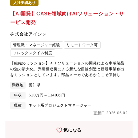
入社実績あり
います。市場調査の計画立案から実施まで担当し、お客様のニー
参加（階層別研修含む）・レベルに合わせたOJT教育≪職場のア
ズを深く理解して、満足いただける商品を企画します。開発日程
ピールポイント≫チーム一丸となり、お客様に喜んでもらえる企
【AI開発】CASE領域向けAIソリューション・サ
の立案や目標品質・性能・仕様の設定を通じて、プロジェクトを
画立案から立上げまで携わることができます。≪応募者へのメッ
ービス開発
成功に導き、自ら企画した商品を市場に届けるやりがいを感じる
セージ≫こうあるべきだという根拠を集めて関係者にしっかり伝
ことができます。また、企画したアクセサリーを商品化するまで
えることができるコミュニケーション力、業務を前に進めたいと
株式会社アイシン
の品質確認、販促検討など多岐にわたる業務に関わることがで
いう意欲と行動力がある方、ご応募お待ちしています！
き、多くの人脈を築くことや知識･経験を積むことができます。
管理職・マネージャー経験
リモートワーク可
フレックスタイム制度
【組織のミッション】ＡＩソリューションの開発による車載製品
の魅力最大化、異業種連携による新たな価値創造と新規事業創出
をミッションとしています。部品メーカであるからこそ保持して
いる多様なデータを活用して、社会をより豊かにする、人々のお
勤務地
愛知県
困りごとを解決できるようなサービス開発を進めています。【募
集背景】競争の激しい領域で他社に負けない製品をつくり上げる
年収
610万円～1140万円
ためには、技術をもったメンバーの拡充と、開発の効率化が急務
となっています。目指す姿を実現するにあたっては、シミュレー
職種
ネット系プロジェクトマネージャー
ションを用いた開発効率化や、エッジ内に閉じないリアルタイム
更新日 2026.06.02
なサービス提供の実現、安価な単眼カメラ以外の選択肢の模索な
ど、解決すべき課題が多くあります。このような課題に共に取り
組んでいただける仲間を募集いたします。【業務のやりがい】●自
気になる
動運転やスマートファクトリーなど、社会的意義の大きな開発テ