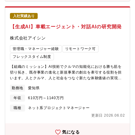
ーマに挑戦できる大都市の渋滞や、交通弱者問題など、自動運転
には社会課題の解消への期待が寄せられています。自動運転を世
界中に普及させるには様々な機能の進化が必要です。例えば、乗
入社実績あり
員の状態を確認し車内で快適に過ごす機能など走行制御だけでは
ない機能が求められます。また、全世界への普及には、価格の適
【生成AI】車載エージェント・対話AIの研究開発
性化を果たす製造プロセス改革を、スマートファクトリーで実現
することも欠かせません。ここに、人工知能開発によるブレイク
株式会社アイシン
スルーが求められています。自動車に使用される重要な技術を提
供しているのは、私たちサプライヤー。私たちが未来のモビリテ
管理職・マネージャー経験
リモートワーク可
ィ社会の技術を担っていくと言っても過言ではありません。社会
フレックスタイム制度
的意義が大きなプロジェクトに最前線で携わっていただけます。●
社会を変える開発テーマに携わることで、実現できる技術者とし
【組織のミッション】AI技術でクルマの知能化における勝ち筋を
ての成長できる自動車業界に訪れるCASE（自動運転、コネクティ
切り拓き、既存事業の進化と新規事業の創出を牽引する役割を担
ッドカー、シェアリング、電動化）によって、AI・機械学習の技
います。人とクルマ、人と社会をつなぐ新たな体験価値の実現に
術が今後ますます重要になってきます。アイシンでも、社会を変
向け、対話AIを中心とするHMI領域の先行開発に取り組んでいま
える新しい開発テーマが、日々、生まれており、最先端の技術を
勤務地
愛知県
す。【募集背景】近年、生成AIの進化により、車は単なる移動手
駆使して、最前線で研究・開発に携わっていただけます。●事業戦
段や操作対象ではなく、ユーザーの状況や意図を理解し、自ら判
年収
610万円～1140万円
略上の重点領域として位置づけ、全社で強化を図るDS部は次世代
断・提案・実行する「エージェント的存在」へと進化し始めてい
の技術革新に対応するため、全社の期待を込めて組閣された専門
ます。アイシンでは、車両制御や車載サービスにおいて、従来の
職種
ネット系プロジェクトマネージャー
組織です。愛知以外に、東京や福岡にも開発拠点を設置するなど
ルールベース・UI中心の設計から、対話を起点にユーザー意図を
更新日 2026.06.02
強化を図っています。●多様なバックグラウンド、強みを持ったメ
理解し、適切な車両制御・サービス提供につなげる次世代アーキ
ンバーと仕事ができる自動車のみでなく、その他製造業、IT、ソ
テクチャの構築を目指しています。この実現に向け、生成AI・対
フトウェア等様々なバックグラウンドのメンバーが在籍。チーム
話AIを活用し、車載エージェントとして実環境で機能する対話技
気になる
として保有する技術の幅が広いのが特徴です。また、AIリサーチ