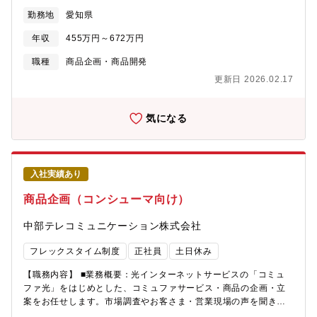
た商材から、お客様のニーズに合ったサービスを開発していただ
販売企画立案、データ分析の経験・セミナー・トレーニング・プ
勤務地
愛知県
きます。■具体的な業務・通信、ITC業界の市場動向の調査、サー
レゼンテーション経験・プロジェクトマネジメントまたは進捗管
ビス開発に関わるマーケティング業務（マーケティング、データ
理の経験・商品開発・個別案件の進行管理、ファシリテーション
年収
455万円～672万円
分析等）・新商品、新サービスの企画立案、推進・既存サービス
経験・海外販社や海外関係者と英語での実務コミュニケーション
の再開発・サービスリリースまでのプロジェクト全般の管理 / 社
職種
商品企画・商品開発
【メインターゲットとなる企業、業種、仕事内容等】【企業】切
内関係部署・社外との連携◆サービス開発一例自社のデータセン
削工具メーカー、工作機械メーカー自動旋盤・自動化加工を強み
更新日 2026.02.17
ターの企画からサービスの開発まで実施、都市型ハイスペックデ
とする製造関連企業産業機械部品、精密部品、金属加工メーカー
ータセンターとして、中部地域のお客様の情報発信をトータルサ
国内外に販売拠点を持つグローバル企業、または海外案件に関わ
ポートしています。
る企業【業種】切削工具・工作機械関連金属加工・精密加工特に
気になる
https://www.ctc.jp/service/datacenter/marunouchi/お客様がご利
自動旋盤加工に関する実務知識を持ち、技術と市場の両面から製
用になる UTM やその監視サービスを自社の保守・運用部署を活用
品価値を高める役割を担ってきた方
してマネージド型でご提供することで、お客様のセキュリティを
強化して事業継続をご支援しています。
入社実績あり
https://www.ctc.jp/service/security/msgw/https://www.ctc.jp/service/
■仕事の魅力、やりがいお客さまのニーズを汲み取ってサービスを
商品企画（コンシューマ向け）
作り出すことが出来るため、社会への貢献を実感しやすい業務で
す。■伸ばせるスキルニーズを見つけ出す「分析力」新しいものを
中部テレコミュニケーション株式会社
生み出す「創造力」企画を通す「プレゼンテーション能力」■入社
後の育成イメージ配属１～２年の間は先輩社員のOJTによりマー
フレックスタイム制度
正社員
土日休み
ケティングリサーチやコスト算定、プレゼンテーションの基礎を
学んでいただきます。3年～5年の間により高度な分析や企画書作
【職務内容】 ■業務概要：光インターネットサービスの「コミュ
成、戦略立案などプロフェッショナルな業務にチャレンジしてい
ファ光」をはじめとした、コミュファサービス・商品の企画・立
ただきます。仕事はチーム体制で行うため協力し合う事で成長が
案をお任せします。市場調査やお客さま・営業現場の声を聞き、
加速されます。【配属部署情報】 ■募集部署：ソリューション営
お客さまの生活がより豊かになる魅力的な商品の提供を目指しま