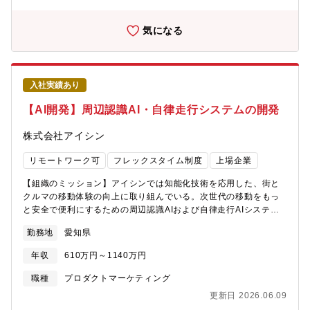
のAI技術やモーションキャプチャ、シミュレータを用いたヒト認
識技術に関わる研究開発【具体的な業務内容】経験豊富なメンバ
気になる
ーや社外連携先と協力して開発を行います・AIソフトウェア開発
（Python）・シミュレーションソフトウェア開発（UEなど）・デ
ータ開発（モーションキャプチャ）【語学】●業務での英語使用メ
ール／時々ある資料・文書読解／頻繁にある電話会議・商談／
入社実績あり
時々ある駐在／経験・志向に応じて要相談
【AI開発】周辺認識AI・自律走行システムの開発
株式会社アイシン
リモートワーク可
フレックスタイム制度
上場企業
【組織のミッション】アイシンでは知能化技術を応用した、街と
クルマの移動体験の向上に取り組んでいる。次世代の移動をもっ
と安全で便利にするための周辺認識AIおよび自律走行AIシステム
を構築する。【募集背景】車両システム設計部署と連携し，次世
勤務地
愛知県
代の周辺監視AIおよび自律走行AIシステム開発技術を構築しま
す。ソフトウェア開発やデータ開発でありながら、実車システム
年収
610万円～1140万円
やシミュれj－汰と接続した機能開発を行う事で、自分のアイデア
で形作る未来のクルマを実感しながら進めることが出来ます。新
職種
プロダクトマーケティング
しいことにチャレンジできます。【業務のやりがい】・最先端の
更新日 2026.06.09
AI技術を学習できます・ソフトウェアと実車の両方の開発が行え