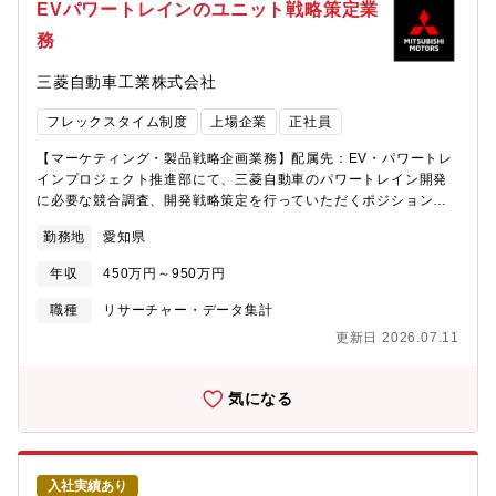
分析・整理し、エンドユーザーが本当に求めているニーズを見極
EVパワートレインのユニット戦略策定業
し、サーキットレースでは水素エンジン車両の開発など最先端の
めたうえで、社内へ提案・プレゼンテーションを実施。市場調査
技術を鍛える取り組みを 推進しており、これらに参画できると
務
から企画立案、社内への落とし込みまで一貫して携わることがで
共にこれらのクルマを通じてクルマの文化づくりに一緒にチャレ
きる。→マーケティング力・企画力・提案力を総合的に高められ
ンジ頂きたいと思います・肩書ではなく役割に基づいて、現場を
三菱自動車工業株式会社
るポジションです。→机上の企画だけではなく、実際に現地へ足
大切にし、自分以外の誰かの為に愚直に働くことができるそんな
を運び、ユーザーのリアルな声を収集する機会があります。【業
メンバーが集まる職場を 目指しています ぜひ、皆さんのご経
フレックスタイム制度
上場企業
正社員
務の特徴】プロジェクトの指揮者として社内外をまとめるポジシ
験とネットワークを活かして、一緒にクルマの文化づくりに取り
ョンです。全社に対してリーダーシップを取り指示を出していく
組んでみませんか？【採用の背景】 今回、自動車会議所で掲げら
【マーケティング・製品戦略企画業務】配属先：EV・パワートレ
ため権限が大きく、マネジメント能力が磨かれます。また、プロ
れた「クルマをニッポンの文化に！！」と言うビジョンの実現に
インプロジェクト推進部にて、三菱自動車のパワートレイン開発
ダクト企画機能を今後アジア・ヨーロッパなどにも拡張をしたい
向け新たなチームメンバーを募りその企画推進に着手したいため0
に必要な競合調査、開発戦略策定を行っていただくポジションで
と考えているため、海外含め活躍範囲を広げることが可能です。■
から1を生み出す仕事にチャレンジされたい方にぜひお越しいただ
す。将来計画された車種に搭載するパワートレイン（エンジン、
業務の魅力①高いマネジメント力やプロジェクト推進力を磨ける
勤務地
愛知県
きたいです
電動ユニット等）のラインナップを企画していただきます。＜具
本ポジションは、プロジェクト全体を統括する**「指揮者」**のよ
体的には＞■得意領域や状況に応じて、下記いずれかまたは複数を
うな役割です。社内外の関係者を巻き込みながらプロジェクトを
年収
450万円～950万円
担当いただきます。・競合他社ベンチマーク、市場調査・パワー
推進し、全社に対してリーダーシップを発揮して意思決定や方向
トレインの戦略／企画・将来の規制／税制シナリオ検討・海外渉
職種
リサーチャー・データ集計
性の提示を行います。そのため裁量権も大きく、事業や組織に与
外業務（※出張含め、主にアジア・アセアン地域の政府や現地企
える影響力の大きな環境で、高いマネジメント力やプロジェクト
更新日 2026.07.11
業とのディスカッションに携わる機会もございます）＜やりが
推進力を磨くことができます。 ②世界各国の市場や顧客ニーズを
い・成長できる点＞■将来の動向を予測し、競争力のあるパワート
捉えながら事業成長に貢献できるまた、現在のプロダクト企画機
レインを戦略策定することで、会社の将来を担うお仕事です。■将
気になる
能を将来的にはアジアやヨーロッパなど海外にも展開していく構
来を想像する力、他社の動向、技術/トレンドの動きを把握するス
想があり、グローバルなフィールドで活躍できるチャンスがあり
キルが身に付きます。■経営層への報告の機会も多く、論理的思考
ます。国内に留まらず、世界各国の市場や顧客ニーズを捉えなが
力、プレゼンテーション力などを活かしていただけます。＜採用
ら事業成長に貢献できる点も大きな魅力です。【働く環境】・残
背景＞パワートレインは自動車の性能を左右する最も重要な中核
業：20h／月・在宅勤務：週2日程度・出張：プロジェクトやフェ
入社実績あり
部品です。ガソリン車においてはエンジン、トランスミッショ