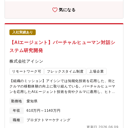
ます・製品化を目指すことで世の中に貢献できます【職務内容】
周辺認識AIや自律走行AI、車載システムSWに関する以下のいずれ
気になる
かの開発・周辺監視AIおよび自律走行AI・車両システムSW・デー
タ開発および自動学習システム【具体的な業務内容】経験豊富な
メンバーや社外連携先と協力して開発を行います・AIソフトウェ
ア開発（Python）・車載システムSW開発（C++）・シミュレー
入社実績あり
ションソフトウェア開発（UEなど）・データ開発および自動学習
システム【語学】●業務での英語使用メール／時々ある資料・文書
【AIエージェント】バーチャルヒューマン対話シ
読解／頻繁にある電話会議・商談／時々ある駐在／経験・志向に
ステム研究開発
応じて要相談
株式会社アイシン
リモートワーク可
フレックスタイム制度
上場企業
【組織のミッション】アイシンでは知能化技術を応用した、街と
クルマの移動体験の向上に取り組んでいる。バーチャルヒューマ
ンを応用したAIエージェント技術を街やクルマに適用し、ヒトと
AIがトモダチになる新しい世界を実現する。【募集背景】NEC、
勤務地
愛知県
スギ薬局、東京都港区役所等に採用頂いている世界でトップクラ
スのリアルなAIエージェント”Saya/KAIBA”を開発中。Woven
年収
610万円～1140万円
Cityでも今年４月から案内エージェントを開始し、今後は記憶機
能を搭載し、ヒトとAIがトモダチになる世界の構築を目指す。街
職種
プロダクトマーケティング
での応用に限らず、クルマへの技術展開を進めている。【業務の
更新日 2026.06.09