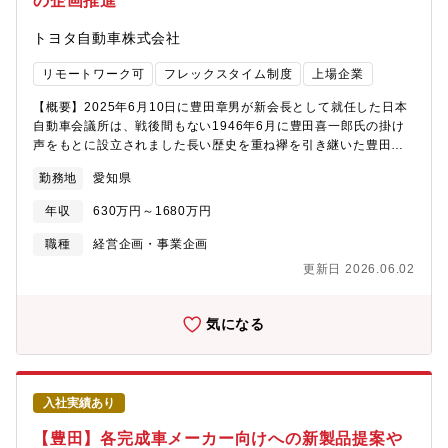
の企画推進
トヨタ自動車株式会社
リモートワーク可
フレックスタイム制度
上場企業
【概要】2025年6月10日に豊田章男が新会長として就任した日本
自動車会議所は、戦後間もない1946年6月に豊田喜一郎氏の掛け
声をもとに設立されました長い歴史を重ね襷を引き継いた豊田新
会長が掲げるビジョンは「クルマをニッポンの文化に！！」で
勤務地
愛知県
す。また今回新たなメンバーとして、自動車ユーザーを支える
JAF、国内モータースポーツのプロモーターであるGTA／JRP／
年収
630万円～1680万円
STMOも加わりモータースポーツと言う切り口からも文化づくり
を進めていく方向性が示されました。この取り組みを加速・推進
職種
経営企画・事業企画
する役割の一角をGRとしても担っていけるよう、人材を広く募
更新日 2026.06.02
り、体制づくりを進めたいと言う背景があります【詳細】モータ
ースポーツを起点とした”クルマ文化づくり”に関わるあらゆる取り
組みを、関係者を巻き込みながら進めていきます・GTA、JRP、
気になる
STMOと連携し、多くのファンに喜んでいただける様なモーター
スポーツ業界の改革を進めて参ります （最適な競技開催日程の
構築など）・モータースポーツ業界にもっと多くの人材が参画し
活性化される様、新規参入の事業推進者、或いは オフィシャル
入社実績あり
希望者などを増やして参ります・サーキットの通信環境改革など
を通じて、よりファンが楽しめる環境づくりを進めて参ります＜
【豊田】各完成車メーカー向けへの新製品提案や