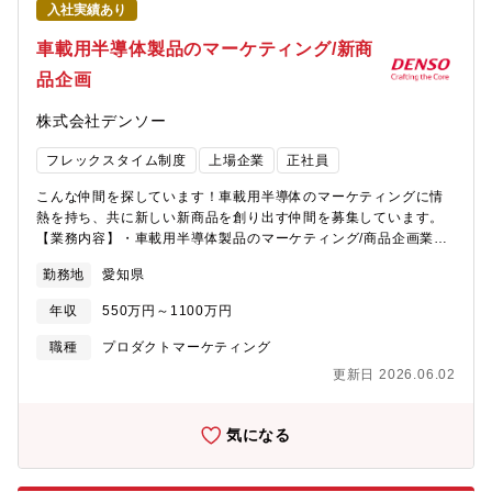
入社実績あり
や劣化状況などを直接確認します。そうして得られた一次情報を
分析・整理し、エンドユーザーが本当に求めているニーズを見極
車載用半導体製品のマーケティング/新商
めたうえで、社内へ提案・プレゼンテーションを実施。市場調査
品企画
から企画立案、社内への落とし込みまで一貫して携わることがで
きる。→マーケティング力・企画力・提案力を総合的に高められ
株式会社デンソー
るポジションです。→机上の企画だけではなく、実際に現地へ足
を運び、ユーザーのリアルな声を収集する機会があります。【業
フレックスタイム制度
上場企業
正社員
務の特徴】プロジェクトの指揮者として社内外をまとめるポジシ
ョンです。全社に対してリーダーシップを取り指示を出していく
こんな仲間を探しています！車載用半導体のマーケティングに情
ため権限が大きく、マネジメント能力が磨かれます。また、プロ
熱を持ち、共に新しい新商品を創り出す仲間を募集しています。
ダクト企画機能を今後アジア・ヨーロッパなどにも拡張をしたい
【業務内容】・車載用半導体製品のマーケティング/商品企画業
と考えているため、海外含め活躍範囲を広げることが可能です。■
務・国内外・社内外のパートナーと連携した先端技術の調査業
業務の魅力①高いマネジメント力やプロジェクト推進力を磨ける
勤務地
愛知県
務・顧客(車両メーカーや社内外システム部署)への製品提案＆技術
本ポジションは、プロジェクト全体を統括する**「指揮者」**のよ
折衝【業務のやりがい・身につくスキル、技術優位性、製品の強
うな役割です。社内外の関係者を巻き込みながらプロジェクトを
年収
550万円～1100万円
み・魅力】 ・顧客(車両メーカーや社内外システム部署)との技術
推進し、全社に対してリーダーシップを発揮して意思決定や方向
折衝を通じて課題の本質を捉え、技術シーズと掛け合わせて新た
職種
プロダクトマーケティング
性の提示を行います。そのため裁量権も大きく、事業や組織に与
な価値を創出。半導体提案が車両の付加価値を支えているという
える影響力の大きな環境で、高いマネジメント力やプロジェクト
更新日 2026.06.02
実感ができます。・ニーズとシーズを横断するマーケティングを
推進力を磨くことができます。 ②世界各国の市場や顧客ニーズを
実践する事で、構想力・提案力・技術力を統合した高度な問題解
捉えながら事業成長に貢献できるまた、現在のプロダクト企画機
決スキルを習得できます。【募集背景】クルマの知能化・電動化
気になる
能を将来的にはアジアやヨーロッパなど海外にも展開していく構
の進展は、エネルギー効率向上やCO?削減といった社会課題の解
想があり、グローバルなフィールドで活躍できるチャンスがあり
決に不可欠です。私達は、クルマの知能化に必要な高度な電源・
ます。国内に留まらず、世界各国の市場や顧客ニーズを捉えなが
通信システム向けの半導体、電動化に必要なインバーターや電池