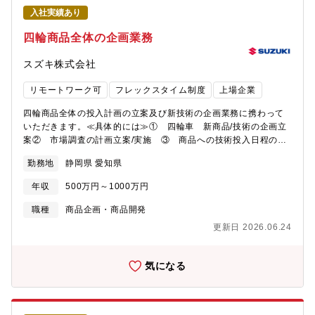
て、社内には幅広い電装品を取り扱う車両システムの専門家が多
く、四輪車の魅力を高めるアクセサリーを企画し、商品化を推進
入社実績あり
く在籍しており、半導体だけではなくシステムの面からも提案で
するチームになることを目指しています。お客様に喜んでもら
きることが、この会社の大きな特徴です。★ 34歳（社会人経験7
い、会社にも貢献していくために、アクセサリーの企画力を強化
四輪商品全体の企画業務
年目）中途入社（前職：電子部品メーカー） 私の部署は回路設計
して、良質な開発と販売に繋げる活動に取り組んでいます。<< 配
が中心ですが、新製品に必要な技術開発にも取り組んでいます。
属部署 >>・配属される部門名称 ：商品企画本部 商品企画部・配
スズキ株式会社
ウェハプロセス技術および実装技術開発に携わっており、半導体
属拠点 ：高塚本社オフィス・フレックス適
物性の基本的な知識のみならず、材料物性や量産工程に関する知
用 ：有・就業時間 ： フレキシブルタイム
リモートワーク可
フレックスタイム制度
上場企業
識も求められます。対象分野が多岐にわたるため、様々な専門家
6:30～22:00（標準労働時間 8時間）・在宅勤務利用状況 ：業
と協力し、新たな知見に触れる機会が多く、非常に興味深く仕事
務によって調整可・キャリア採用入社者の活躍について 前職で
四輪商品全体の投入計画の立案及び新技術の企画業務に携わって
に取り組むことができています。
オートバイの部品・用品の開発に携わっていた方が、モビリティ
いただきます。≪具体的には≫① 四輪車 新商品/技術の企画立
製品に対する理解や 商品づくりの経験を活かし、自動車の用
案② 市場調査の計画立案/実施 ③ 商品への技術投入日程の立
品・商品企画の分野で活躍しています。<< キャリアプラン
案※四輪商品全体における技術投入の企画・提案する仕事です。
勤務地
静岡県 愛知県
>>【役職】係長、将来的に管理職へとキャリアアップすることが
（個々の機種/用品の商品企画業務は別求人「商品企画（機種企
できます。【キャリアプランの例】グローバルな自動車業界の知
画）」「商品企画（用品）」になります）≪配属部門≫商品企画
年収
500万円～1000万円
見、とくにアクセサリー分野における専門的な知識を身につける
本部 商品企画部≪採用背景≫自動車は大変な変革期に差し掛か
ことができます。市場調査・分析から企画立案、商品化まで、企
っていますが、ヒトが移動のために必要とするもっと安全に、も
職種
商品企画・商品開発
画業務全般の実務経験を積むことが可能です。また、アクセサリ
っと快適に、もっと効率よく、を訴求していきます。お客様の意
更新日 2026.06.24
ーの業務を起点に、車両企画から販売までの一連の流れを理解で
識/生活の変化、技術の進化を新商品に盛り込み、売れる商品にす
き、幅広い自動車ビジネスの知識を身につけることが可能です。
るための企画立案できる人材を求めています。≪キャリアプラン
さらに、設計、営業、海外拠点など多岐にわたる関係部門との業
≫・グローバルでの自動車業界の知見が身につき、調査分析含め
気になる
務により、コミュニケーション力や英語力の向上が図れます。海
企画業務全般の実務経験を積むことができます。・設計、営業、
外出張の可能性もあります。【環境】 基本は本社勤務ですが、希
海外拠点など多岐にわたる関係部門との業務により、コミュニケ
望により、海外駐在にもチャレンジすることができます。<< スズ
ーション力や英語力の向上が図れます。・海外出張または駐在の
キならではの仕事のやりがい>>新商品を企画する重要な役割を担
可能性もあります。≪入社後の教育体制≫・社内/社外講習会への