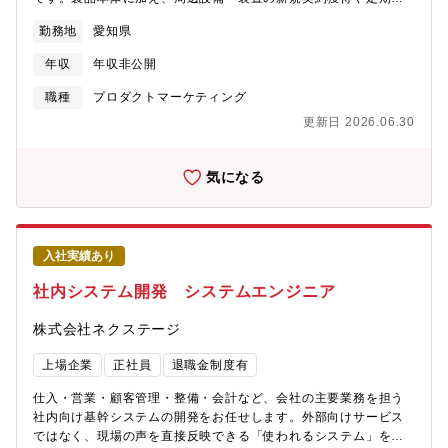
育があります。・全社教育：役職者研修、部門別研修 等・自己
な点検や検査、修理部品の手配等の既存契約更新などの担当者を
研鑽プログラム：英会話やプログラミング、その他業務で必要な
勤務地
愛知県
募集します。主に以下の①～③の業務を一貫して担当し、契約全
知識、ビジネススキルなど受講できるものなど多数あります。自
体の管理に従事いただきます。①顧客提案・契約締結・顧客のニ
由に選んで受講できます。<<キャリアプラン>>【役職】係長、将
年収
年収非公開
ーズに沿った契約提案・見積りを作成・価格・条件交渉を行い、
来的に管理職へとキャリアアップすることができます。【キャリ
受注に向けた社内外調整を実施・国内外の顧客やパートナー企業
職種
プロダクトマーケティング
アプランの例】商品企画は、世界の市場を見て、ユーザーの声を
との折衝を通じて、事業機会を拡大②契約履行管理・契約内容や
形にする仕事です。チームと協力しながら製品を創り上げる中
更新日 2026.06.30
法令要項の履行を確実に進めるための管理業務・製品納入に伴う
で、企画力・伝達力・実行力が身につきます。グローバルな視点
官公庁への手続きや調整・契約履行に必要な各種書類の作成・提
も自然と養われ、将来のキャリアの幅が広がります。【環境】 基
出③採算/入出金管理・契約後の予算/実績管理なお、事業の性格
気になる
本は二輪技術センター勤務ですが、国内外への出張は多いです。
上、求人票に記載できる情報には制限があるため、業務内容の詳
希望により、海外駐在の可能性もあります。部内駐在実績拠点：
しい情報については選考を通じてご説明いたします。【募集背
インド、アセアン、中国<<スズキならではの仕事のやりがい>>ス
景】防衛力強化の政府方針に伴い、契約業務が増大する見通しの
ズキの二輪事業は、世界中の多様なニーズに応えるグローバルブ
ため、顧客折衝や事業管理の実務経験を持つ即戦力の人財を募集
ランドです。その商品企画では、自分のアイデアが実際の商品、
入社実績あり
しております。「社会の安全・安心を守る」という大変やりがい
二輪車となり、多くのお客様に喜んでもらえる商品を実現させる
のある仕事であり、実務を通じて経営管理知識や交渉力を身に付
社内システム開発 システムエンジニア
ことができます。若手でも裁量を持って挑戦できる環境があり、
けることができます。【同社について】・三菱グループの創業者
成長と達成感を実感できる仕事です。
岩崎彌太郎は政府より工部省長崎造船局を借り受け、長崎造船所
株式会社ネクステージ
と命名して造船事業を開始したことを契機に1884年に創業した同
社は発電プラントなどの社会インフラ、船舶、航空機などの輸送
上場企業
正社員
退職金制度有
機器、大型ロケット等の宇宙機器に至るまで、エンジニアリング
とものづくりのグローバルリーダーとして社会を牽引しておりま
仕入・営業・顧客管理・整備・会計など、会社の主要業務を担う
す。・2025年3月期決算で受注高7.0712兆円、売上収益5.0271兆
社内向け基幹システムの開発をお任せします。外部向けサービス
円、当期利益2,454億円等いずれも過去最高であり、日本を代表す
ではなく、現場の声を直接反映できる「使われるシステム」をつ