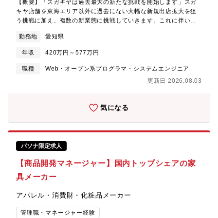
【概要】「スガキヤは過去最大の新たな挑戦を開始します」スガ
の性能を更新できる次世代の車）対応の新規事業企画- モビリティ
キヤ店舗を東海エリア以外に過去にない大幅な新規出店拡大を狙
関連の自社製品およびクラウドサービスの企画・開発- 新事業共創
う挑戦に加え、複数の新業態に挑戦していきます。これに伴い、
及び国内・海外展開のためのパートナシップ構築- グローバルマー
共に夢を実現する仲間、ITエンジニア人材を募集します。【仕事
ケティング、戦略的プロモーション【このポジションの魅力・将
勤務地
愛知県
の内容】東海エリア中心に「ラーメンと甘党の店スガキヤ」を展
来のキャリアパス】・グローバルな活躍の場: 大手のモビリティ関
開する当社にて、事業運営に必要な各種システムの開発、運用、
連企業と共創し、国際的な舞台での活躍が期待されます。・豊富
年収
420万円～577万円
管理、保守をお任せします。【業務詳細】・基幹系システムの開
な経営リソース: 同社の豊富なリソースを活用して、新規事業を創
発／運用／保守・店舗レジシステム等の運用／保守・パソコンや
職種
Web・オープン系プログラマ・システムエンジニア
出し、社会課題解決に貢献できます。・キャリア成長: プロジェク
携帯電話の運用／保守など一人一人が業務を一任される事も多
トリーダーや部門マネージャーとしてのキャリアアップが可能で
更新日 2026.08.03
く、実務を通して知識を増やす／スキルを高める／判断を求めら
す。【役割・ポジション】ご経験・スキル等により企画リーダー
れる機会が多いです。専門性を大切にしながらも多能・多彩であ
／サブリーダー
る事が重要視される環境の為、様々な経験と知見を身につける事
気になる
が可能です。【当社について】主に大型ショッピングセンター内
のフードコートを中心に店舗展開をしているラーメンと甘党の店
を店舗展開しています。ラーメン「スガキヤ」店舗は、中部地域
中心に関西地域含め280店以上を直営展開しています。ナショナル
パソナ限定求人
チェーンストアとして、すべてはお客様の満足に繋がる人材育成
に注力しています。近年では、ショッピングセンターに加え、ア
【商品開発マネージャー】国内トップシェアの家
ミューズメント施設や大学構内などにも広がりを見せています。
具メーカー
【企業魅力】【挑戦できる“成長フェーズの本社部門”】70年以上
黒字経営の安定基盤を持ちながら、新業態開発・DX推進・全国展
アパレル・消費財・化粧品メーカー
開を加速中。本社部門はまさに企業変革の中心で、新制度づくり
や仕組み化など、企画レベルから事業成長に関われるポジション
管理職・マネージャー経験
です。【多彩なキャリア×専門性の深化】人事・商品開発・マー