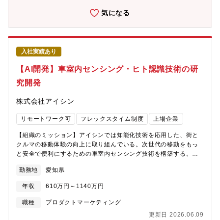
システムとの連携に関わる研究開発【具体的な業務内容】経験豊
気になる
富なメンバーや社外連携先と協力して開発を行います・AIソフト
ウェア開発（Python）・SLAMソフトウェア開発（C++）・車両
仕様検討【語学】●業務での英語使用メール／時々ある資料・文書
読解／頻繁にある電話会議・商談／時々ある駐在／経験・志向に
入社実績あり
応じて要相談
【AI開発】車室内センシング・ヒト認識技術の研
究開発
株式会社アイシン
リモートワーク可
フレックスタイム制度
上場企業
【組織のミッション】アイシンでは知能化技術を応用した、街と
クルマの移動体験の向上に取り組んでいる。次世代の移動をもっ
と安全で便利にするための車室内センシング技術を構築する。
【募集背景】車両システム設計部署と連携し，次世代の室内監視
勤務地
愛知県
技術を構築します。ソフトウェア開発やデータ開発でありなが
ら、実車と接続した機能開発を行う事で、自分のアイデアで形作
年収
610万円～1140万円
る未来のクルマを実感しながら進めることが出来ます。新しいこ
とにチャレンジできます。【業務のやりがい】・最先端のAI技術
職種
プロダクトマーケティング
を学習できます・ソフトウェアと実車の両方の開発が行えます・
更新日 2026.06.09
製品化を目指すことで世の中に貢献できます【職務内容】最先端