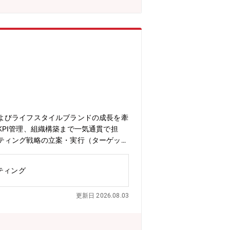
よびライフスタイルブランドの成長を牽
PI管理、組織構築まで一気通貫で担
ティング戦略の立案・実行（ターゲット
複数チャネルを横断したマーケティング
ングおよび改善施策の実行）・CRM施
ティング
ルなどを活用したマーケティング業務の
中心に、ゲーミングカルチャーと親和性
更新日 2026.08.03
ンドとして国内外での認知拡大を目指し