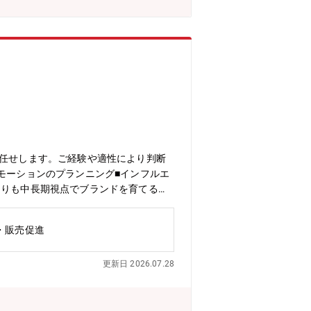
お任せします。ご経験や適性により判断
モーションのプランニング■インフルエ
よりも中長期視点でブランドを育てるた
ンダー等に基づくプロモーションの起案
は撮影も発生)■シーズン性に紐づいたエ
・販売促進
グの起案から実行■代理店やメディアと
更新日 2026.07.28