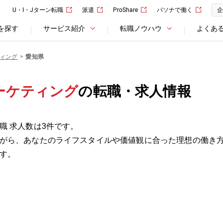
U・I・Jターン転職
派遣
ProShare
パソナで働く
企
を探す
サービス紹介
転職ノウハウ
よくあ
ィング
愛知県
ーケティング
の転職・求人情報
職 求人数は3件です。
がら、あなたのライフスタイルや価値観に合った理想の働き
す。