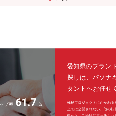
愛知県のブラン
探しは、パソナ
タントへお任せ
61.7
極秘プロジェクトにかかわる
ップ率
%
上では公開されない、他の転
中から、ご経験にマッチした