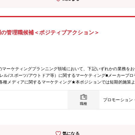
門の管理職候補＜ポジティブアクション＞
社のマーケティングプランニング領域において、下記いずれかの業務を
レル/スポーツ/アウトドア等）に関するマーケティング■メーカープロ
■各種メディアに関するマーケティング★本ポジションでは短期的施策
知見のある方を求めております！【具体的な業務内容】■売場年間カレ
心とした社内調整■メーカーとの調整、ディレクション(メーカーによって
プロモーション
エンサーの発掘および関係の構築■インスタを始めとしたマーケティン
職種
気になる