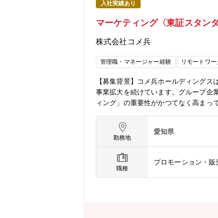
入社実績あり
マーケティング〈東証スタン
株式会社コメ兵
管理職・マネージャー経験
リモートワー
【募集背景】コメ兵ホールディングス
事業拡大を続けています。グループ企
ィング」の重要性がかつてなく高まっ
はもちろん、ステークホルダーへの戦
す。【業務内容】顧客コミュニケーシ
愛知県
れまでの経歴を活かして、新しい領域
勤務地
数の分野をお任せします。●メディア戦
S活用と、メディアおよびクリエイティ
プロモーション・販
顧客データを活用した新規顧客施策の立
職種
員向けUI・UX改善、新規サービス設
ーケティング施策・RED、WeChat、Wh