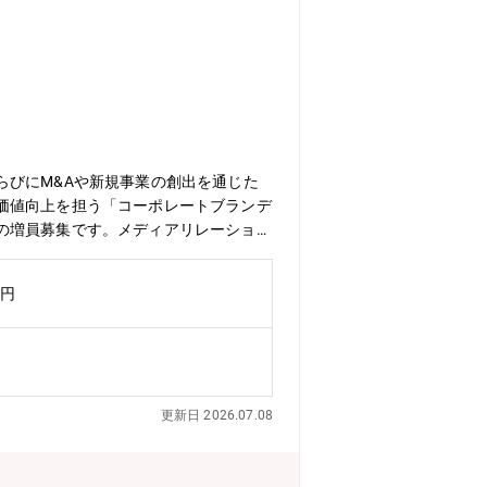
らびにM&Aや新規事業の創出を通じた
価値向上を担う「コーポレートブランデ
の増員募集です。メディアリレーション
なメンバーをお迎えしたいと考えていま
ーケティング領域を展開しています。こ
万円
応じて、以下業務のいずれか、または複
メディア戦略の推進・若年層に向けたSN
得・新規顧客計画の立案・実行・市場・
の立案・実行・顧客インサイト調査・会
築●インバウンド施策・訪日外国人向けマ
更新日 2026.07.08