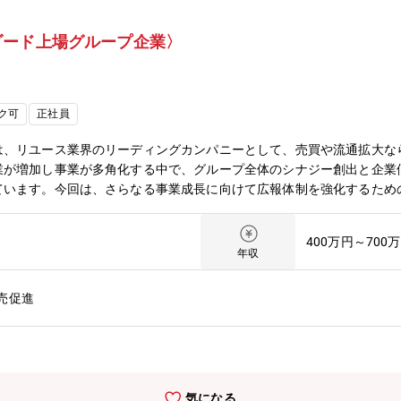
ダード上場グループ企業〉
ク可
正社員
は、リユース業界のリーディングカンパニーとして、売買や流通拡大な
業が増加し事業が多角化する中で、グループ全体のシナジー創出と企業
ています。今回は、さらなる事業成長に向けて広報体制を強化するため
略的なメッセージ発信を通じ、同社の成長を共に牽引してくださる新た
ョン、メディア戦略、さらにはインバウンド領域まで、多岐にわたるマ
400万円～700
にもチャレンジできるポジションです。【業務詳細】ご経験やスキルに
年収
略の設計・運用・SNS、CTV、リテールメディアを軸としたトリプル
ブの開発・メディアを活用したUGC促進施策の実行●新規会員数の獲
売促進
案・実行・検証●会員施策・CRM・ロイヤリティ強化・中期顧客戦略
計・顧客ランク管理、顧客LTVの最大化・ロイヤリティプログラムの構
atsAppを活用したCRM構築
気になる