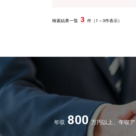
3
検索結果一覧
件（1～3件表示）
800
年収
万円以上、年収ア