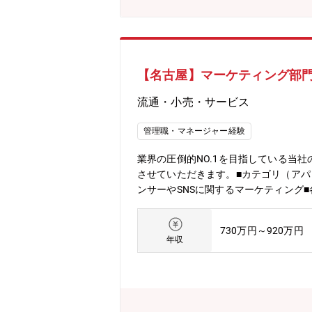
【名古屋】マーケティング部
流通・小売・サービス
管理職・マネージャー経験
業界の圧倒的NO.1を目指している当
させていただきます。■カテゴリ（アパ
ンサーやSNSに関するマーケティング
めの種まき施策の立案、実行の経験や
から実行■商品(MD)部、VMD部を中
730万円～920万円
リアセグメントプランの起案■インフル
年収
の交渉、調整