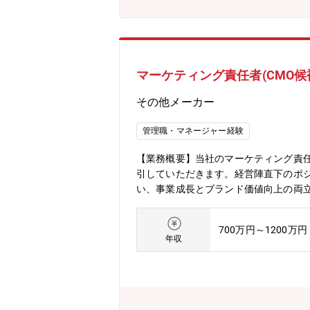
マーケティング責任者(CMO候
その他メーカー
管理職・マネージャー経験
【業務概要】当社のマーケティング責
引していただきます。経営陣直下のポジ
い、事業成長とブランド価値向上の両
設計、ポジショニング策定、ブランド価
施策の企画・推進・マーケティングKP
700万円～1200万円
策やコミュニティ形成を通じたファンマ
年収
効率化および生産性向上【扱う商材】
の高いライフスタイル関連製品を展開
ています。