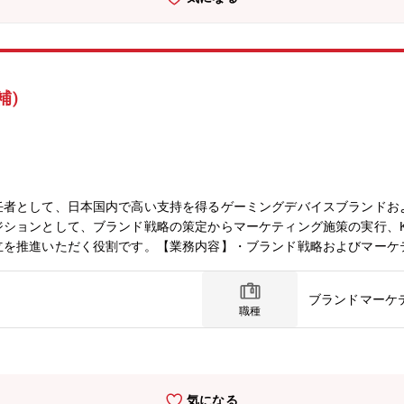
補)
任者として、日本国内で高い支持を得るゲーミングデバイスブランドお
ションとして、ブランド戦略の策定からマーケティング施策の実行、K
立を推進いただく役割です。【業務内容】・ブランド戦略およびマーケ
値向上施策の推進）・SNS、インフルエンサー、広告、PR、ECなど
Iの設計・分析・改善（認知、集客、売上、LTVなど各種指標のモニタリ
ブランドマーケ
ーケティングの推進・マーケティングチームのマネジメント・AIツー
職種
プロゲーマーからも支持される自社オリジナルのゲーミングデバイスを
。単なる製品販売ではなく、「ゲーマーのライフスタイルを創る」ブラ
気になる