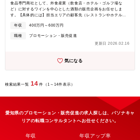
食品専門商社として、外食産業（飲食店・ホテル・ゴルフ場な
ど）に対するワインを中心とした酒類の販売企画をお任せしま
す。【具体的には】担当エリアの顧客先（レストランやホテル
等）に対して、同社の輸入ワインを中心とした酒類をご購入いた
年収
400万円～600万円
だくための、販売コンセプトの企画立案および、販売促進業務を
お任せします。具体的には、季節やトレンドに応じた商品提案、
職種
プロモーション・販売促進
営業用の資料作成、試飲会やプロモーションイベントの企画・運
更新日 2026.02.16
営などを行い、地域に根ざした売れる仕組みづくりを担うポジシ
ョンです。販売する営業担当と連携をしながら、「酒類（特にワ
イン）に強い興味を持ち」「地域の飲食文化を理解し」「売れる
気になる
仕掛けを考えられる」役割が求められるマーケティング要素の強
いポジションとなっています。【同社の強み】■全国展開→同社は
全国に支店を構えているため、全国展開の外食チェーン企業のニ
ーズにもお答えできます ■外食産業の中でのブランド力→業界で
14
検索結果一覧
件（1～14件表示）
確かな知名度を誇り、お客様にも安心してお取引いただいており
ます ■豊富な商品ラインナップ→お客様が求める価格・品質等の
細かなニーズに対応できます。
愛知県のプロモーション・販売促進の求人探しは、パソナキャ
リアの転職コンサルタントへお任せください。
年収
年収アップ率