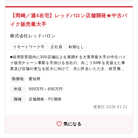
験。将来的には営業企画の中核メンバーとして、戦略の上流設計
から実行までをリードすることが期待されます。■求める人物像・
数字に強く、数字を扱うことが好きな方・論理的思考（ロジカル
【岡崎／週4在宅】レッドバロン店舗開発★中古バ
シンキング）ができる方・コンシューマ向け業務経験歓迎、異業
イク販売最大手
種からの応募も可能
株式会社レッドバロン
リモートワーク可
正社員
転勤なし
■採用背景国内に300店舗以上を展開する大業界最大手の中古バイ
ク販売チェーン事業を手掛ける当社の、向こう50年を見据えた事
業及び店舗の更なる拡大に向けて、共に伴走いただき、経営層に
近い視点を持った人員を増員で募集いたします。■職務内容「バイ
勤務地
愛知県
クのことはレッドバロン」と考えていただける強固なブランドイ
メージを確立するべく、同社の店舗開発職として、新規出店計画
年収
500万円～650万円
の立案から物件選定・交渉・オープンまでの一連のプロセスを担
当いただき、更なる店舗拡大に向けて、「同社の第二創業期を支
職種
店舗開発・FC開発
える」重要な役割を担っていただきます。■職務詳細・新規出店計
更新日 2026.01.21
画の立案・候補地の選定・土地所有者やデベロッパーとの交渉・
各種申請手続き・施工管理会社との連携 等■職務の魅力同社の店
舗展開として、ロードサイド店舗が中心となりますが、ご自身の
気になる
アイディアを形にしやすい環境が整っており、今後様々な出店パ
ターンに対応できる柔軟性も求めらるポジションとなりますが、