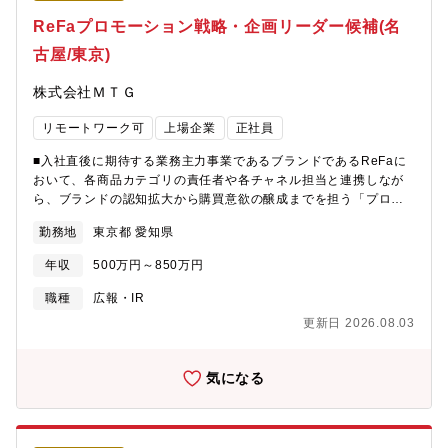
ャリア形成が可能です配属先について【Smart Plan事業本部の
ReFaプロモーション戦略・企画リーダー候補(名
MISSION】当部は、「Smart Plan」を中心とした新たな事業モデ
古屋/東京)
ルの企画・推進を担い、「ReFa ULTRA FINE BUBBLE
VEENA」をはじめとする高付加価値機器の事業戦略立案、商品企
株式会社ＭＴＧ
画、サービス設計、導入推進、運用支援までを一貫して担当して
います。私たちは単なる機器販売ではなく、「三方よし」の考え
リモートワーク可
上場企業
正社員
方のもと、事業者が初期投資や導入リスクを抑えながらワンラン
ク上のサービスを提供できる仕組みを構築し、その先のお客様満
■入社直後に期待する業務主力事業であるブランドであるReFaに
足や業界全体の発展につなげることを目指しています。【組織構
おいて、各商品カテゴリの責任者や各チャネル担当と連携しなが
成】9名（男性：6名 女性：3名）現行メンバーのバックグラウン
ら、ブランドの認知拡大から購買意欲の醸成までを担う「プロモ
ド・大手メーカーの企画責任者・大手小売りチェーンの新規推進
ーション戦略」の全体設計および実行リードをお任せします。 単
事業責任者・ベンチャー企業の事業企画推進担当者・美容師・製
勤務地
東京都 愛知県
一の手法にとらわれず、PR、マス広告、デジタル、インフルエン
造メーカーの経営企画★Smart Planとは初期導入コストを抑えな
サー施策などを複合的に組み合わせ、投資対効果を最大化するコ
がら、美容サロンをはじめとするプロの方々により広くご利用い
年収
500万円～850万円
ミュニケーションプランを描いていただくことを期待していま
ただくための、MTG独自の従量課金制プランです。
す。【具体的な業務内容】・プロモーション全体の戦略立案
職種
広報・IR
（KGI/KPI設計、予算配分、メディアプランニング）・新商品ロー
更新日 2026.08.03
ンチおよび既存商品のリブランディングにおけるコミュニケーシ
ョン設計・PR戦略の立案と実行（メディアキャラバン、プレスリ
リース、発表会など）・広告代理店や制作会社へのディレクショ
気になる
ンおよびパートナーシップ管理・施策実施後の効果検証とネクス
トアクションの策定※デジタルプロモーション単体、PR単体では
なく、これらを統合したプランニングが求められます。※実務
（広告運用やクリエイティブ制作）はパートナー企業と連携する