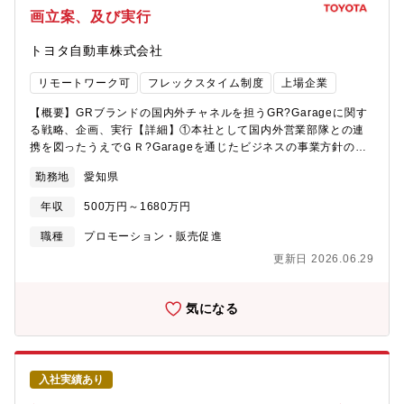
画立案、及び実行
トヨタ自動車株式会社
リモートワーク可
フレックスタイム制度
上場企業
【概要】GRブランドの国内外チャネルを担うGR?Garageに関す
る戦略、企画、実行【詳細】①本社として国内外営業部隊との連
携を図ったうえでＧＲ?Garageを通じたビジネスの事業方針の策
定、事業管理を行う②GR?Grageをもつ販売会社のオーナー、社
勤務地
愛知県
長、販売本部長、店長、スタッフまで幅広い階層を巻き込んで事
業方針を浸透させ実行のフォローする③チャネル政策において、
年収
500万円～1680万円
新規ビジネス、スタッフ向けの研修、デジタルを活用した施策の
企画/実行。?■本求人の想定役割：メンバー・チームリーダー・マ
職種
プロモーション・販売促進
ネージャーGRブランドの販売チャネル強化の為に、以下に取り組
更新日 2026.06.29
ん頂ける人材を求めています ①GRブランドの車両・パーツを販
売するGR?Garageのチャネル戦略・方針の立案 ②GR?Garage
の既存・新規のビジネスの事業管理、運営 ③GR?Garageのスタ
気になる
ッフ向けの研修実施 ④デジタルを活用したロイヤリティ強化
入社実績あり