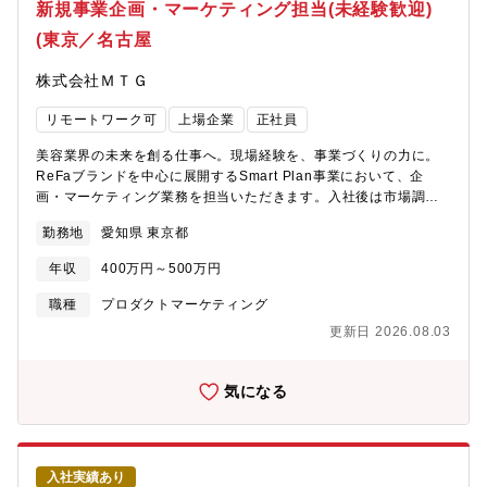
新規事業企画・マーケティング担当(未経験歓迎)
(東京／名古屋
株式会社ＭＴＧ
リモートワーク可
上場企業
正社員
美容業界の未来を創る仕事へ。現場経験を、事業づくりの力に。
ReFaブランドを中心に展開するSmart Plan事業において、企
画・マーケティング業務を担当いただきます。入社後は市場調査
や販促企画、イベント企画、営業支援などからスタートし、将来
勤務地
愛知県 東京都
的には商品企画や事業企画にも挑戦いただけます。美容やヘルス
ケア領域で培った経験を活かしながら、「売る側」ではなく「サ
年収
400万円～500万円
ービスや仕組みを創る側」としてキャリアを広げていきたい方を
歓迎します。【具体的な業務内容】(1)販促・マーケティング企
職種
プロダクトマーケティング
画・販促施策の企画立案・販促物や営業支援ツールの企画・イベ
更新日 2026.08.03
ントや展示会の企画運営(2)営業支援・導入推進・営業部門と連携
した導入支援・利用促進施策の企画・顧客ニーズの収集・分析(3)
事業企画サポート・市場調査、競合分析・商品企画や新規サービ
気になる
ス企画のサポート・事業推進プロジェクトへの参画【このポジシ
ョンの魅力】・企画未経験から商品企画や事業企画に挑戦できま
す・美容業界で培った知識や経験を、本部企画職として活かすこ
とができます・ReFaブランドの新しいサービスづくりに携われま
入社実績あり
す・将来的には商品企画、事業企画、ブランド企画など幅広いキ