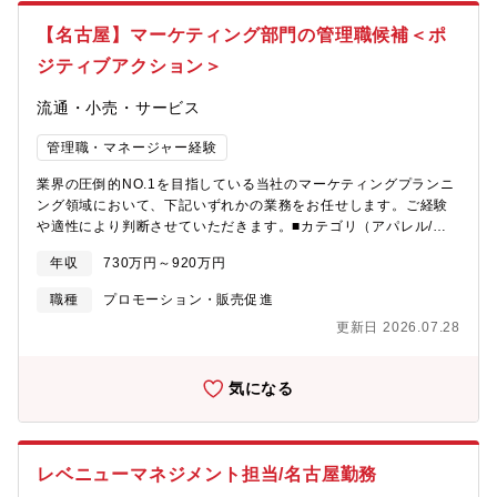
裁量権も非常に多くやりがいのある仕事です。■組織構成1名(50
代)在籍の少人数の組織となりますが、少数にすることで、動きも
【名古屋】マーケティング部門の管理職候補＜ポ
柔軟かつスピード感を持って対応可能な部署です。■同社の安定性
ジティブアクション＞
同社は業界のリードカンパニーとして、常に業界のパイオニアと
して走り続けてきました。当社は、創業当時から販売からメンテ
流通・小売・サービス
ナンスやロードサービスまで提供することを前提としており、お
客様からの支持も絶大です。すでに国内で約300店舗を展開、売上
管理職・マネージャー経験
高も年々更新し続けており、全国のお客様へ誰もが自由に愛車を
選び、安心して楽しめる環境を整備していくべく、今後も安定し
業界の圧倒的NO.1を目指している当社のマーケティングプランニ
た更なる事業成長・店舗拡大を目指し、安定した経営を継続して
ング領域において、下記いずれかの業務をお任せします。ご経験
いきます。
や適性により判断させていただきます。■カテゴリ（アパレル/ス
ポーツ/アウトドア等）に関するマーケティング■メーカープロモ
年収
730万円～920万円
ーションのプランニング■インフルエンサーやSNSに関するマーケ
ティング■各種メディアに関するマーケティング★本ポジションで
職種
プロモーション・販売促進
は短期的施策よりも中長期視点でブランドを育てるための種まき
更新日 2026.07.28
施策の立案、実行の経験や知見のある方を求めております！【具
体的な業務内容】■売場年間カレンダー等に基づくプロモーション
の起案から実行■商品(MD)部、VMD部を中心とした社内調整■メ
気になる
ーカーとの調整、ディレクション(メーカーによっては撮影も発
生)■シーズン性に紐づいたエリアセグメントプランの起案■インフ
ルエンサーの発掘および関係の構築■インスタを始めとしたマーケ
ティングの起案から実行■代理店やメディアとの交渉、調整
レベニューマネジメント担当/名古屋勤務