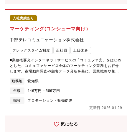
務型コース」選択制度があります。全国展開している同社だから
こそ叶えられる制度です。ライフプランやキャリアプランによっ
て選択することが可能、その他福利厚生も充実しており、従業員
入社実績あり
にとって働きやすい環境になるよう取り組んでいます。【配属先
情報】L.E.C.事業本部 ★オフィスや店舗、家庭で使う「リース
マーケティング(コンシューマ向け）
キン」ブランドの商品企画・開発ポジションです。
中部テレコミュニケーション株式会社
フレックスタイム制度
正社員
土日休み
■業務概要光インターネットサービスの「コミュファ光」をはじめ
とした、コミュファサービス全体のマーケティング業務をお任せ
します。市場動向調査や顧客データ分析を基に、営業戦略や施策
の立案を担当いただきます。上流工程である分析設計や、戦略構
勤務地
愛知県
築に専念できるポジションです。■具体的な業務・市場動向調査お
よび競合分析・顧客データやアンケート結果の分析設計・評価・
年収
446万円～586万円
営業戦略・営業施策の検討・立案・データに基づく営業企画の上
流設計■仕事の魅力､やりがい同社を支える事業の一つである「コ
職種
プロモーション・販売促進
ミュファ光」を扱う本部において、最上流である営業企画に携わ
更新日 2026.01.29
ることができます。データドリブンな営業戦略の立案に携わり、
事業成長に貢献できます。数字や分析における強みを活かし、多
くの部署や経営層と連携しながら戦略を練る重要な役割です。■キ
気になる
ャリアプラン：入社後は営業戦略立案とデータ分析の実務を経