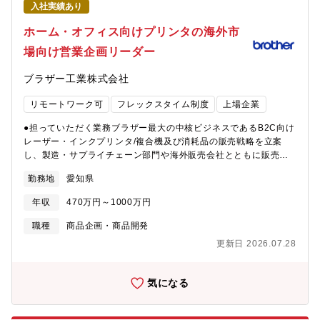
入社実績あり
ため、社内では「企画・戦略・ディレクション・PM」に注力いた
だけます。【プロジェクト事例】・新商品発売に伴う、TVCM×デ
ホーム・オフィス向けプリンタの海外市
ジタル広告×SNSキャンペーンを連動させた統合プロモーションの
場向け営業企画リーダー
指揮・美容感度の高い層に向けた、インフルエンサーやメディア
を巻き込んだPRイベントの企画 等【ポジションの魅力】・「事
ブラザー工業株式会社
業会社側の戦略家」への転身：代理店出身の方であれば、クライ
アントの要望に応えるだけでなく、自ら予算を持ち、商品開発段
リモートワーク可
フレックスタイム制度
上場企業
階からマーケティング戦略に入り込む「上流工程」の経験が積め
ます。・圧倒的なブランド成長への寄与：BEAUTECH事業本部単
●担っていただく業務ブラザー最大の中核ビジネスであるB2C向け
独のカテゴリで500億円規模の売上という成長中のブランドにおい
レーザー・インクプリンタ/複合機及び消耗品の販売戦略を立案
て、億単位の予算規模を動かすダイナミックなプロモーションに
し、製造・サプライチェーン部門や海外販売会社とともに販売目
携われます。・裁量の大きさ：「手段」は限定されていません。
標達成に向けてあらゆる活動の計画・実行・推進をリードしてい
ロジックと情熱があれば、TVCMからSNS活動まで、あらゆるチ
勤務地
愛知県
ただきます。売上管理業務だけでなく、グローバルなマーケティ
ャネルを駆使した戦略を実行できます。【キャリアパス】入社後
ング活動など幅広い業務に取り組んでいただきます。●将来的なキ
はリーダー候補として、大規模なプロモーションプロジェクトの
年収
470万円～1000万円
ャリアパス営業企画のマネージャー、プリンタや関連商材の商品
PL（プロジェクトリーダー）を担っていただきます。 その後は、
企画・マーケティング、海外出向など幅広く考えられます。●募集
職種
商品企画・商品開発
実績に応じてプロモーションチームのマネジメント職（課長職）
背景 ブラザーの中核ビジネスであるホーム・スモールオフィス向
へのステップアップや、ブランド全体のPL責任を持つブランドマ
更新日 2026.07.28
けプリンタ事業のさらなる発展と成長を担う次世代リーダー候補
ネージャーへのキャリアチェンジも可能です。 ご本人の志向性と
を必要としています。特に海外市場に力点を置いていますので、
適性に合わせて、キャリアパスを描くことが可能です。【組織構
グローバル人材として成長したい方を募集します。●職場環境ベテ
気になる
成】 BEAUTECH事業本部マーケティング1部内 3Gおよび4Gを
ランと若手がそれぞれの強みを活かしながら連携するチームワー
統括する課長職として組織をけん引いただくことを期待しており
クの優れた組織です。海外販社とのコミュニケーションが多くオ
ますBEAUTECH事業本部：124名マーケティング1部：22名
ープンで活気のある雰囲気が特徴です。