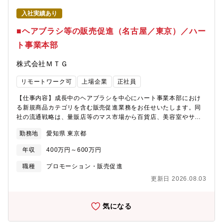
入社実績あり
■ヘアブラシ等の販売促進（名古屋／東京）／ハー
ト事業本部
株式会社ＭＴＧ
リモートワーク可
上場企業
正社員
【仕事内容】成長中のヘアブラシを中心にハート事業本部におけ
る新規商品カテゴリを含む販売促進業務をお任せいたします。同
社の流通戦略は、量販店等のマス市場から百貨店、美容室やサロ
ン等のプロフェッショナル市場、ダイレクト（EC）と幅広いチャ
勤務地
愛知県 東京都
ネルを抱えていることが特徴です。マルチチャネルにおける販促
企画、実行をお任せしたいと考えております。【具体的な業務内
年収
400万円～600万円
容】商品、市場の面で事業成長（ブランド育成と販売拡大）のた
めの販売戦略立案から社内外関係者との連携による遂行をお任せ
職種
プロモーション・販売促進
いたします・商品技術、消費者や競合のリサーチをはじめとした
更新日 2026.08.03
戦略立案と実行・売上向上、顧客育成を目的とした販促企画業務
（オンラインと実店舗）└オンライン：ECサイトやWEB上の製品
取扱説明書等└店舗 ：百貨店、専門店などのB2C、美容室やエス
気になる
テなどのB2B※ご経験やご志向に応じて得意な領域の販促をご担
当いただき、将来的にはオフライン、WEBそれぞれご担当いただ