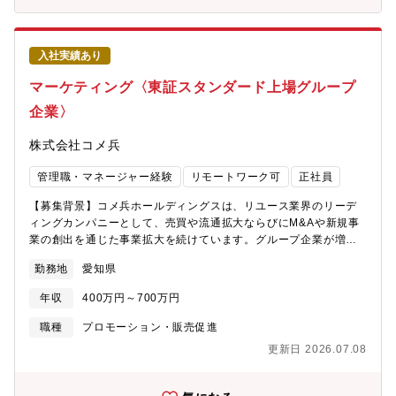
給企画が合わさった約250人の部署・2026年から商品企画（車
両・用品・アップグレード他）と需給企画が 1つの部署にまとま
り、車両に関わる業務を一気通貫で担うダイナミックな職場 で
入社実績あり
あり、業務ローテーションを通じ、幅広い業務に携わることも可
能・ロケーションは名古屋駅のミッドランドスクエアが中心
マーケティング〈東証スタンダード上場グループ
他、豊田市本社オフィスもあり・新入社員からベテランまで幅広
企業〉
いメンバー、またキャリア入社や 関係会社からの出向者等、
様々な経験・バックグラウンドを持ったダイバーシティ な職場
株式会社コメ兵
です・オープンで風通しのよい職場、また自分のアイデアを情熱
をもって形にできる、 チャレンジしやすい雰囲気・原則出社を
管理職・マネージャー経験
リモートワーク可
正社員
基本としつつも、リモートワーク活用、 個人の事情に合わせ、
柔軟な働き方が可能・現場主体の働き方が定着、業務に応じてい
【募集背景】コメ兵ホールディングスは、リユース業界のリーデ
つでも全国の現場に出張出来る環境【ミッション】・カーボンニ
ィングカンパニーとして、売買や流通拡大ならびにM&Aや新規事
ュートラルに向けて、地域や顧客のニーズに応じた、全方位戦略
業の創出を通じた事業拡大を続けています。グループ企業が増加
（BEV・HEV・PHEV・水素・GASなど）、および、すべての人
し事業が多角化する中で、グループ全体のシナジー創出と企業価
が安心して移動できる社会を目指し、新たなモビリティサービス
勤務地
愛知県
値向上を担う「コーポレートブランディング」の重要性がかつて
社会を実現・新車購入時から、安心・安全・快適に乗り続けてい
なく高まっています。今回は、さらなる事業成長に向けて広報体
ただくための一気通貫の商品企画・発売・供給【やりがい】・企
年収
400万円～700万円
制を強化するための増員募集です。メディアリレーションはもち
画の初期段階から深く開発に携わり、世の中に商品が発売できる
ろん、ステークホルダーへの戦略的なメッセージ発信を通じ、同
職種
プロモーション・販売促進
こと・商品企画だけではなく、マーケティング企画、需給まで幅
社の成長を共に牽引してくださる新たなメンバーをお迎えしたい
広い業務を一貫して取り組める数少ない部署で、責任もあるが、
更新日 2026.07.08
と考えています。【業務内容】顧客コミュニケーション、メディ
その分、やりがいのある部署・関わった仕事がカタチとなり、各
ア戦略、さらにはインバウンド領域まで、多岐にわたるマーケテ
種メディアや記事に取り上げて頂くことも多数【ＰＲ】・車両企
ィング領域を展開しています。これまでの経歴を活かして、新し