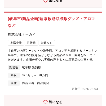
気になる
画から用品企画まで商品に関わる領域を一貫して企画ができるこ
い領域にもチャレンジできるポジションです。【業務詳細】ご経
と、また商品企画以外のマーケティング企画、需給も含めて担当
験やスキルに応じて、以下業務のいずれか、または複数の分野を
するため、自分自身で企画を立ち上げた、と実感ができる魅力・
お任せします。●メディア戦略の設計・運用・SNS、CTV、リテー
車両と用品を一体で企画する、新たなビジネスモデルを自らトラ
ルメディアを軸としたトリプルメディア戦略の推進・若年層に向
[岐阜市/商品企画]理系歓迎◎掃除グッズ・アロマ
イアル＆エラーを繰り返しながら、チャレンジ・挑戦ができる
けたSNS活用と、メディアおよびクリエイティブの開発・メディ
【採用の背景】・今後変革する市場の中、新たな価値創造、プロ
など
アを活用したUGC促進施策の実行●新規会員数の獲得・新規顧客
モーション等 実務の中核となって頂きたい・商品企画の領域
計画の立案・実行・市場・顧客データを活用した新規顧客施策の
において、従来の枠を超え、新たな発想や着眼点、仕事の進め方
株式会社トーカイ
立案・実行・検証●会員施策・CRM・ロイヤリティ強化・中期顧
が必要であるため
客戦略の立案・実行・顧客インサイト調査・会員向けUI・UX改
上場企業
正社員
転勤なし
善、新規サービス設計・顧客ランク管理、顧客LTVの最大化・ロイ
ヤリティプログラムの構築●インバウンド施策・訪日外国人向けマ
【仕事の内容】■マットや洗浄剤、アロマ等を展開するリースキン
ーケティング施策・RED、WeChat、WhatsAppを活用したCRM
事業で、理系の知見を活かしながら商品の企画・開発を担ってい
構築
ただきます。市場分析やお客様の声をもとに新商品の企画や既存
商品のリニューアルを行い、社内外への商品プレゼンテーション
勤務地
岐阜県 愛知県
やメーカーとの打ち合わせ、販促物や商品マニュアルの作成、商
品問い合わせの対応なども行います。 【業務】■企画→メーカー
年収
320万円～570万円
依頼→代理店販売→レンタル展開となります。■商品の用途や使用
環境に基づく物性評価、使用素材の選定、試作品設計、製造メー
職種
商品企画・商品開発
カーとの技術折衝も含みます。■社内外の決裁者に対するロジカル
更新日 2026.08.03
なプレゼンと提案力で、新商品開発を推進していただきます。
【働き方について】トーカイでは、従業員を企業の成長を担う
「人財」であり、他社との差別化を図る財産であると認識してお
気になる
ります。安心して長く働き続けられるよう勤務範囲を選べる「勤