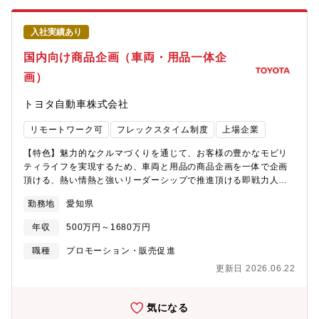
きたいと考えております【ポジションの魅力】・販促業務からご
経験を積んでいただき、将来的にはプロモーションやマーケティ
入社実績あり
ング等、ご志向に応じて幅広い業務にチャレンジできる・急成長
中事業のため、新しい市場をつくるダイナミックさを味わうこと
国内向け商品企画（車両・用品一体企
ができる・MTGにおける新しい柱となるような事業に携わること
画）
ができる【MTGブラシ製品の特長】ReFaハートブラシをはじめと
するReFaのヘアブラシは、ときめくフォルムと髪と頭皮のことを
トヨタ自動車株式会社
考えたブラシ技術をかけ合わせたデザイン設計。使うたびに“心”弾
む瞬間をお客様にお届けしたいという思いを込めて開発していま
リモートワーク可
フレックスタイム制度
上場企業
す。【製品例】・ReFa HEART BRUSH COLLECTION
https://www.refa.net/item/refa_heart_brush_collection/・ReFa
【特色】魅力的なクルマづくりを通じて、お客様の豊かなモビリ
HEART COMB Aira
ティライフを実現するため、車両と用品の商品企画を一体で企画
https://www.refa.net/item/refa_heart_comb_aira/・ReFa
頂ける、熱い情熱と強いリーダーシップで推進頂ける即戦力人材
HEART MIST AIRY
を求めています。【業務の狙い/概要】・車両企画と用品企画を一
https://www.refa.net/item/refa_heart_mist_airy/・ReFa HEART
勤務地
愛知県
体で企画することで、より 魅力的な商品ラインアップ拡充に繋
MIRROR https://www.refa.net/item/refa_heart_mirror/
がると考えております。・市場動向/環境変化、および販売店・お
年収
500万円～1680万円
客様等のニーズに基づいた、 車両・用品企画の立案。カーメー
カーならではの商品・マーケティング企画 の立案/推進【業務の
職種
プロモーション・販売促進
詳細】■市場情報の収集/分析■国内市場向け車両/用品の次期商品企
更新日 2026.06.22
画・発売準備 ー生産/需給状況に応じた商品企画■各種マーケ
ティング施策立案/推進■国内市場向け新規ビジネス企画（アップ
グレード他）/推進■本求人の想定役割：チームリーダー・マネー
気になる
ジャー【職場イメージ】・日本事業本部に所属し、商品企画と需