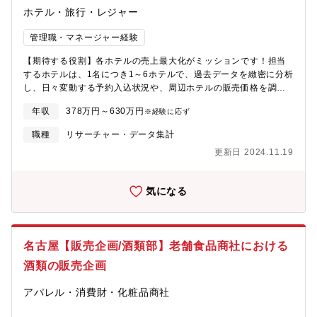
ホテル・旅行・レジャー
管理職・マネージャー経験
【期待する役割】各ホテルの売上最大化がミッションです！担当
するホテルは、1名につき1～6ホテルで、過去データを緻密に分析
し、日々変動する予約入込状況や、周辺ホテルの販売価格を調査
して、今後の価格設定・販売戦略の立案と実行支援をお任せしま
年収
378万円～630万円
※経験に応ず
す。【職務内容】■各運営ホテルの販売戦略の立案と実行支援■各
運営ホテルのレベニュー・デマンドの分析■フォーキャスト等の資
職種
リサーチャー・データ集計
料作成■在庫コントロールに関する設定と管理■新規店舗オープン
更新日 2024.11.19
時の販売戦略の構築・立案など※ルーティーンとしては以下のよ
うな内容です。・予約ピックアップ内容のチェック・ブッキング
カーブはじめ様々なデータを使用した販売進捗の確認・販売価格
気になる
の調整・在庫提供状況の確認・週次でフォーキャストの更新、PR
マネージャーへのレポーティング・PRマネージャーと前月の振り
返りを行い、来期の販売価格や戦略の考案※上記を繰り返し、販
売におけるPDCAサイクルを回していくことがRMチームの主な仕
名古屋【販売企画/酒類部】老舗食品商社における
事内容です。配属後は他のスタッフについて上記のルーティーン
を実践しながら研修し、担当PRを持っていただきます。【魅力】
酒類の販売企画
■公休と有給休暇を組み合わせて夏期10日間・冬期6日間の長期連
続休暇の取得が可能です。■仕事と子育ての両立ができる職場を目
アパレル・消費財・化粧品商社
指し、産前産後休暇ほか、様々な支援制度を設けています。【組
織構成】レベニューマネジメント部 ：全国に25名（本社は15名）