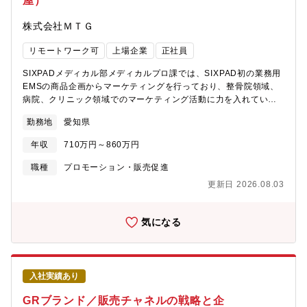
屋）
株式会社ＭＴＧ
リモートワーク可
上場企業
正社員
SIXPADメディカル部メディカルプロ課では、SIXPAD初の業務用
EMSの商品企画からマーケティングを行っており、整骨院領域、
病院、クリニック領域でのマーケティング活動に力を入れていま
す。【具体的な業務内容】（1）主に整骨院領域におけるマーケテ
勤務地
愛知県
ィング・プロモーション戦略の立案、推進業務（2）学会等への出
展、セミナーを通じた啓蒙活動（3）営業や医療ディーラーと連携
年収
710万円～860万円
して整骨院への導入を推進する（4）各種院内ツール制作ディレク
ション【今後のキャリア】 入社後まずは、治療院、営業、制作メ
職種
プロモーション・販売促進
ンバーとの調整を行いPJを推進していただきます。その後、治療
更新日 2026.08.03
院でのSIXPAD活用についてPDCAを回し次のアクションを考えて
いただいたり、アクション実施の為に必要な販促物を企画・推進
していただきます。ゆくゆくは病院市場黒字化に向けた戦略・戦
気になる
術の立案・実行を行っていただきます。
入社実績あり
GRブランド／販売チャネルの戦略と企