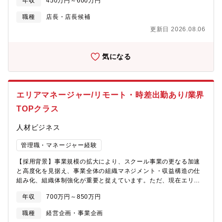
年収
450万円～600万円
50～17：10（実働8時間／休憩80分）・9：50～19：10（実働8
時間／休憩80分）・10：50～20：10（実働8時間／休憩80分
職種
店長・店長候補
【魅力・やりがい】■基本的には本部から送られてくる売場レイア
更新日 2026.08.06
ウトに沿って並べますが、「ここはこうした方がいい。」という
意見をどんどん発信できます。本部からの指示(ベース)に＋αどれ
だけの仕事ができるのかが大切です。【研修・教育制度の充実】■
気になる
年次・部門ごとに行う年200回の教育セミナーや入社4年目以降の
希望者を対象とした、アメリカのチェーンストアを視察する海外
研修も費用はほぼ会社負担で実施しています。※※店舗の営業時
間は9：00～20：00（一部22：00までの店舗あり)※残業月20h
エリアマネージャー/リモート・時差出勤あり/業界
程度／繁忙期8・12月は月40h程度※残業代は全額支給
TOPクラス
人材ビジネス
管理職・マネージャー経験
【採用背景】事業規模の拡大により、スクール事業の更なる加速
と高度化を見据え、事業全体の組織マネジメント・収益構造の仕
組み化、組織体制強化が重要と捉えています。ただ、現在エリア
MGRが不在でGMが兼務している状況です。そこで、より組織体
年収
700万円～850万円
制強化のために、同社のスクール事業の3施設を統括いただけるエ
リアMGRをお招きしたいと思っております。【組織構成】■スク
職種
経営企画・事業企画
ール事業・GM1名・エリアMGR ★今回採用ポジションです。・