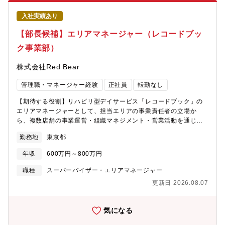
マーケティング活動・採用面接、施設見学対応・新規施策やプロ
ジェクトの企画・推進◇エリア：兵庫県・京都府の施設を中心に
入社実績あり
担当■ポジション・会社の魅力・「介護×ラグジュアリー」という
成長市場での事業運営経験が積める・単なる管理ではなく、ブラ
【部長候補】エリアマネージャー（レコードブッ
ンド価値や顧客体験を創る仕事・裁量が大きく、自身の意思決定
ク事業部）
が事業成果に直結・今後も拡大する高価格帯施設の中核人材とし
てキャリアアップ可能・定年制度が無く、60代後半のエリアマネ
株式会社Red Bear
ージャーや70代正社員も活躍中■組織体制現場（各施設）↓エリア
マネージャー↓本ポジション（課長）現場と経営をつなぐハブとし
管理職・マネージャー経験
正社員
転勤なし
てご活躍いただきます。～60代のエリアマネージャーも活躍中～
＼こんな方におすすめ／・ラグジュアリーブランドや高単価商材
【期待する役割】リハビリ型デイサービス「レコードブック」の
で培った「顧客価値」の視点を活かしたい方・数字責任を持ち、
エリアマネージャーとして、担当エリアの事業責任者の立場か
事業運営に深く関わりたい方・人材育成や組織づくりにやりがい
ら、複数店舗の事業運営・組織マネジメント・営業活動を通じ
を感じる方
て、地域における高齢者の自立支援と事業成長の両立を推進して
勤務地
東京都
いただきます。レコードブックは、介護保険制度を活用したリハ
ビリ特化型デイサービスです。本ポジションでは介護業務そのも
年収
600万円～800万円
のではなく、複数店舗の経営を担うマネジメントポジションとし
て、担当エリアの売上・利益・人材・サービス品質・利用者数の
職種
スーパーバイザー・エリアマネージャー
向上に責任を持っていただきます。また、店舗運営だけではな
更新日 2026.08.07
く、地域包括支援センターや居宅介護支援事業所（ケアマネジャ
ー）など地域の関連機関との関係構築を通じた利用者獲得、新規
出店、店舗責任者育成など、地域に根差した事業拡大にも携わっ
気になる
ていただきます。【募集背景】Red Bear株式会社は、「誰もが必