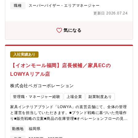
近いポジションで裁量権を持って業を行えます。部下の育成に直
職種
スーパーバイザー・エリアマネージャー
接かかわる為、人材育成を実感できます。※魅力的な店舗づくり
更新日 2026.07.24
から、管理・メンテナンスまでワンストップで行っています※急
成長中の会社で店舗運営・会社経営のノウハウが学べます！【企
業概要】■カプセルトイ専門店「#C-pla」を運営。2019年3月に1
気になる
号店を出店以降、5年間で全国各地に188店舗（2024年12月末時
点）まで急拡大を続けております。■積み重ねた実績とノウハウ
で、お客さまとの信頼関係を深め、アミューズメント事業のパイ
オニアとして創業50年を迎えます。今後は、お子様を含め世代を
入社実績あり
超えて楽しめるトータルアミューズメント・クリエイト企業を目
指します。■急成長中の会社で尚且つチャレンジ精神を重視する社
【イオンモール福岡】店長候補／家具ECの
風ですので、主体性次第で自己実現の可能性は無限に拡がりま
LOWYAリアル店
す！一緒に会社を作り上げていきましょう！
株式会社ベガコーポレーション
管理職・マネージャー経験
上場企業
副業制度あり
家具インテリアブランド「LOWYA」の直営店舗にて、全体の管理
と運営を担当していただきます。■ブランド戦略に基づいた売場作
り■販売戦略の立案■商品の在庫管理■オペレーションフローの見直
し、改善業務■現場スタッフ教育・育成・管理■売上管理■接客・販
勤務地
福岡県
売【募集背景】今回お任せするのは、昨年2025年12月にオープン
した「LOWYAイオンモール福岡店」での店舗運営責任者となりま