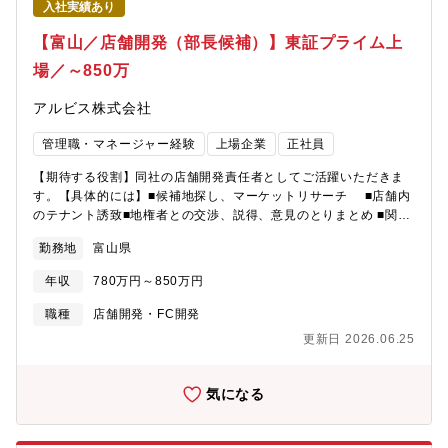
入社実績あり
益・人材・サービス品質を統括する事業責任者として活躍いただ
きます。■介護業界未経験から挑戦可能約3か月間の研修制度を用
【富山／店舗開発（部長候補）】東証プライム上
意しており、介護保険制度や事業内容を基礎から学べる環境で
す。業界経験よりも、多店舗マネジメント経験を重視していま
場／～850万
す。■地域社会へ直接貢献できる仕事高齢者が住み慣れた地域で自
立した生活を送り続けられるよう支援する、社会的意義の高い事
アルビス株式会社
業です。■事業拡大フェーズで裁量を発揮継続的な新規出店を進め
ており、新店舗立ち上げや事業拡大にも主体的に携わることがで
管理職・マネージャー経験
上場企業
正社員
きます。■成果が評価に直結担当店舗数や成果に応じたインセンテ
【期待する役割】同社の店舗開発責任者としてご活躍いただきま
ィブ制度を導入。担当エリアの拡大とともにキャリア・報酬の双
す。【具体的には】■候補地探し、マーケットリサーチ ■店舗内
方を高められる環境です。
のテナント誘致■地権者との交渉、説得、意見のとりまとめ ■関連
自治体等との折衝 ■不動産開発仲介業者との折衝 ■建設会社との
勤務地
富山県
折衝など
年収
780万円～850万円
職種
店舗開発・FC開発
更新日 2026.06.25
気になる