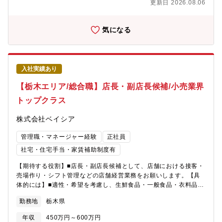
更新日 2026.08.06
ウトに沿って並べますが、「ここはこうした方がいい。」という
意見をどんどん発信できます。本部からの指示(ベース)に＋αどれ
だけの仕事ができるのかが大切です。【研修・教育制度の充実】■
気になる
年次・部門ごとに行う年200回の教育セミナーや入社4年目以降の
希望者を対象とした、アメリカのチェーンストアを視察する海外
研修も費用はほぼ会社負担で実施しています。※※店舗の営業時
間は9：00～20：00（一部22：00までの店舗あり)※残業月20h
入社実績あり
程度／繁忙期8・12月は月40h程度※残業代は全額支給
【栃木エリア/総合職】店長・副店長候補/小売業界
トップクラス
株式会社ベイシア
管理職・マネージャー経験
正社員
社宅・住宅手当・家賃補助制度有
【期待する役割】■店長・副店長候補として、店舗における接客・
売場作り・シフト管理などの店舗経営業務をお願いします。【具
体的には】■適性・希望を考慮し、生鮮食品・一般食品・衣料品・
住関連商品等全8部門の中から配属を決定■商品の魅力が伝わるよ
勤務地
栃木県
うなレイアウトの考案・陳列※マネジメント業務など店舗運営・
経営に関する幅広い業務を担当頂きます。【 勤務時間例 】・7：
年収
450万円～600万円