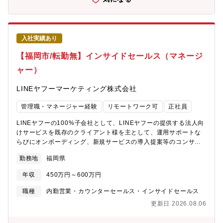
り迅速で質の高い事故サポートを提供するためには、損害保険会
社との連携強化と、専門性の高い事故対応体制の構築が不可欠で
す。こうした状況を背景に、当社は外部から経験者を迎え入れ、
事故対応業務の専門チームを段階的に拡充してきましたが、今後
入社実績あり
のさらなる事業拡大を見据え、実務経験をお持ちのプロフェッシ
【福岡市/転勤無】インサイドセールス（マネージ
ョナル人材を新たに増員して、体制を一層強化することを決定し
ました。「事故対応の経験を、より専門的に・より本質的に活か
ャー）
したい」そんな想いをお持ちの方に、ぜひご活躍いただきたいポ
ジションです。
LINEヤフーマーケティング株式会社
管理職・マネージャー経験
リモートワーク可
正社員
LINEヤフーの100%子会社として、LINEヤフーの提供する法人向
けサービスを既存のクライアント様を主として、運用サポートな
らびにオンボーディング、新規サービスの導入提案等のコンサル
ティング営業を通して、クライアント様のマーケティング活動を
勤務地
福岡県
支援しクライアント様とユーザー様を繋ぎ、ユーザー様に良質な
顧客体験を提供しています。取り扱うサービスは「LINE公式アカ
年収
450万円～600万円
ウント」「LINEヤフー広告」「LINEプロモーションスタンプ」
「LINEミニアプリ」「LINEスクール 連絡帳」等、多岐に渡りま
職種
内勤営業・カウンターセールス・インサイドセールス
す。■業務詳細「運用型広告である「LINEヤフー広告」のインサ
更新日 2026.08.06
イドセールスチームを管理するマネージャーを募集します。チー
ムの責任者として、メンバーの業務推進や進捗管理、目標達成に