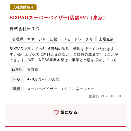
入社実績あり
SIXPADスーパーバイザー(店舗SV)（東京）
株式会社ＭＴＧ
管理職・マネージャー経験
リモートワーク可
上場企業
SIXPADブランドの5～6店舗の運営・管理を行っていただきま
す。売り上げ拡大に向けた企画など、ご自身の裁量で行うことが
できます。WELLNESS事業本部は、事業と市場を拡大していくフ
ェーズにあり、商品企画、開発からマーケティング、販売まで、
勤務地
東京都
川上から川下まで一気通貫している強みがございます。そのた
め、事業の意思決定のスピードの早さ、風通しの良さがあり、
年収
470万円～600万円
様々なスキルを身につけ成長できる環境です。【具体的な業務内
容】・担当店舗の売上向上に向けた施策の検討や実行・新店舗の
職種
スーパーバイザー・エリアマネージャー
立ち上げ環境整備・新任販売員の入店後のOJT企画～実行・店頭
更新日 2026.08.03
での接客販売サポート（POPUP含む）・在庫・採算管理※出張も
発生いたします。※状況によって、直行や直帰は可能です。【今
後のキャリア】入社後、まずは店舗運営をお願いします。その
気になる
後、エリアマネージャーとしてキャリアを築くことや、取引のあ
る量販店の法人営業や直営店、百貨店などブランドショップ事業
の責任者など、営業の幅を広げていただく事も可能です。また、