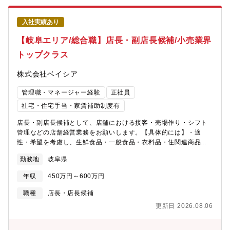
入社実績あり
【岐阜エリア/総合職】店長・副店長候補/小売業界
トップクラス
株式会社ベイシア
管理職・マネージャー経験
正社員
社宅・住宅手当・家賃補助制度有
店長・副店長候補として、店舗における接客・売場作り・シフト
管理などの店舗経営業務をお願いします。【具体的には】・適
性・希望を考慮し、生鮮食品・一般食品・衣料品・住関連商品等
全8部門の中から配属を決定・商品の魅力が伝わるようなレイアウ
勤務地
岐阜県
トの考案・陳列※マネジメント業務など店舗運営・経営に関する
幅広い業務を担当頂きます。【魅力・やりがい】基本的には本部
年収
450万円～600万円
から送られてくる売場レイアウトに沿って並べますが、「ここは
こうした方がいい。」という意見をどんどん発信できます。本部
職種
店長・店長候補
からの指示(ベース)に＋αどれだけの仕事ができるのかが大切で
更新日 2026.08.06
す。【研修・教育制度の充実】年次・部門ごとに行う年200回の教
育セミナーや入社4年目以降の希望者を対象とした、アメリカのチ