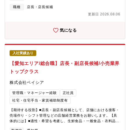
50～17：10（実働8時間／休憩80分）・9：50～19：10（実働8
時間／休憩80分）・10：50～20：10（実働8時間／休憩80分
職種
店長・店長候補
【魅力・やりがい】■基本的には本部から送られてくる売場レイア
更新日 2026.08.06
ウトに沿って並べますが、「ここはこうした方がいい。」という
意見をどんどん発信できます。本部からの指示(ベース)に＋αどれ
だけの仕事ができるのかが大切です。【研修・教育制度の充実】■
気になる
年次・部門ごとに行う年200回の教育セミナーや入社4年目以降の
希望者を対象とした、アメリカのチェーンストアを視察する海外
研修も費用はほぼ会社負担で実施しています。※※店舗の営業時
間は9：00～20：00（一部22：00までの店舗あり)※残業月20h
入社実績あり
程度／繁忙期8・12月は月40h程度※残業代は全額支給
【愛知エリア/総合職】店長・副店長候補/小売業界
トップクラス
株式会社ベイシア
管理職・マネージャー経験
正社員
社宅・住宅手当・家賃補助制度有
【期待する役割】■店長・副店長候補として、店舗における接客・
売場作り・シフト管理などの店舗経営業務をお願いします。【具
体的には】■適性・希望を考慮し、生鮮食品・一般食品・衣料品・
住関連商品等全8部門の中から配属を決定■商品の魅力が伝わるよ