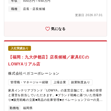
年収
500万円～650万円
すオンラインを中心にアイテムを販売してきた「LOWYA」です
が、今後は「LOWYA」がリアルなタッチポイントを創造し、お客
職種
店長・店長候補
様との新たな体験作りができる「場所」をつくっていくことを目
更新日 2026.07.01
指しております。経営的な視点をもって販売の戦略立案や店舗運
営にお力添えいただける方を募集いたします。【やりがい】同社
はECを主軸とした店舗運営を目指しているため、SNSと連携した
気になる
販売戦略の立案や自社サイトとリアル店舗をつなぐためのOMO戦
略を企画提案することができ、ご自身のスキルアップにつなげる
ことができます。また、画一的なオペレーションではなく、店長
自らが売り場提案やお客様に対する新しい提案方法などを企画・
入社実績あり
提案していただくことができる環境のため、自らのアイディアを
店舗運営に活かすことができます。【入社後にお任せしたい業
【福岡：九大伊都店】店長候補／家具ECの
務】スタッフや店舗の管理、本社との調整を行っていただきま
LOWYAリアル店
す。また、今後の店舗展開に合わせて他地域の店長をお任せする
ことも想定されます。ゆくゆくは、本人の能力や適性に応じて、
株式会社ベガコーポレーション
複数店舗の管理や店舗企画へのキャリアも想定しています。 ※前
提ではないが、全国転勤の可能性あり
管理職・マネージャー経験
上場企業
副業制度あり
家具インテリアブランド「LOWYA」の直営店舗にて、全体の管理
と運営を担当していただきます。■ブランド戦略に基づいた売場作
り■販売戦略の立案■商品の在庫管理■オペレーションフローの見直
し、改善業務■現場スタッフ教育・育成・管理■売上管理■接客・販
勤務地
福岡県
売【募集背景】今回お任せするのは、2023年4月にオープンした