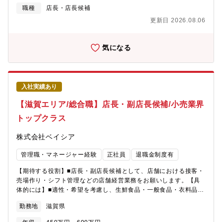
時間／休憩80分）・10：50～20：10（実働8時間／休憩80分
職種
店長・店長候補
【魅力・やりがい】■基本的には本部から送られてくる売場レイア
更新日 2026.08.06
ウトに沿って並べますが、「ここはこうした方がいい。」という
意見をどんどん発信できます。本部からの指示(ベース)に＋αどれ
だけの仕事ができるのかが大切です。【研修・教育制度の充実】■
気になる
年次・部門ごとに行う年200回の教育セミナーや入社4年目以降の
希望者を対象とした、アメリカのチェーンストアを視察する海外
研修も費用はほぼ会社負担で実施しています。※※店舗の営業時
間は9：00～20：00（一部22：00までの店舗あり)※残業月20h
入社実績あり
程度／繁忙期8・12月は月40h程度※残業代は全額支給
【滋賀エリア/総合職】店長・副店長候補/小売業界
トップクラス
株式会社ベイシア
管理職・マネージャー経験
正社員
退職金制度有
【期待する役割】■店長・副店長候補として、店舗における接客・
売場作り・シフト管理などの店舗経営業務をお願いします。【具
体的には】■適性・希望を考慮し、生鮮食品・一般食品・衣料品・
住関連商品等全8部門の中から配属を決定■商品の魅力が伝わるよ
勤務地
滋賀県
うなレイアウトの考案・陳列※マネジメント業務など店舗運営・
経営に関する幅広い業務を担当頂きます。【 勤務時間例 】・7：