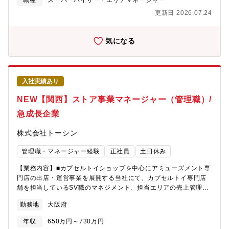
方・何事にも主体的に行動し、自分事と捉え推進頂ける方・「誰
職種
スーパーバイザー・エリアマネージャー
接かかわる為、人材育成を実感できます。※魅力的な店舗づくり
かのために」という想いで仕事をしたい方【魅力ポイント】・教
更新日 2026.07.24
から、管理・メンテナンスまでワンストップで行っています※急
育現場の運営・営業企画に携われるやりがいのあるポジション・
成長中の会社で店舗運営・会社経営のノウハウが学べます！【企
マネージャー職として複数拠点を統括するキャリアステップが描
業概要】■カプセルトイ専門店「#C-pla」を運営。2019年3月に1
ける・ワークライフバランスが整っており、長期的に働きやすい
気になる
号店を出店以降、7年間で全国各地に280店舗（2026年06月末時
環境・社会から求められている業務に従事しながら仕事ができ
点）まで急拡大を続けております。■積み重ねた実績とノウハウ
る・リモート週1回、時差勤務の制度もあり働きやすい環境です
で、お客さまとの信頼関係を深め、アミューズメント事業のパイ
オニアとして創業50年を迎えます。今後は、お子様を含め世代を
入社実績あり
超えて楽しめるトータルアミューズメント・クリエイト企業を目
指します。■急成長中の会社で尚且つチャレンジ精神を重視する社
NEW【関西】ストア事業マネージャー（管理職）/
風ですので、主体性次第で自己実現の可能性は無限に拡がりま
急成長企業
す！一緒に会社を作り上げていきましょう！
株式会社トーシン
管理職・マネージャー経験
正社員
土日休み
【業務内容】■カプセルトイショップを中心にアミューズメント専
門店の出店・運営事業を展開する当社にて、カプセルトイ専門店
舗を担当しているSV職のマネジメント、担当エリアの売上管理・
店舗管理。【業務詳細】■人員管理(SV職の教育・勤怠管理・研修
勤務地
大阪府
の実施) ■商品の在庫管理 ■お客様対応（クレーム対応等） ■
各店舗及び担当エリアの収益管理（売上・販管費） 【やりが
年収
650万円～730万円
い】マネージャーとして広域の店舗マネジメントを管理し経営に