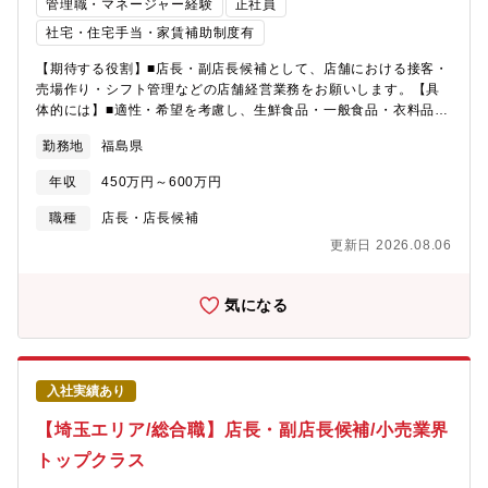
管理職・マネージャー経験
正社員
社宅・住宅手当・家賃補助制度有
【期待する役割】■店長・副店長候補として、店舗における接客・
売場作り・シフト管理などの店舗経営業務をお願いします。【具
体的には】■適性・希望を考慮し、生鮮食品・一般食品・衣料品・
住関連商品等全8部門の中から配属を決定■商品の魅力が伝わるよ
勤務地
福島県
うなレイアウトの考案・陳列※マネジメント業務など店舗運営・
経営に関する幅広い業務を担当頂きます。【 勤務時間例 】・7：
年収
450万円～600万円
50～17：10（実働8時間／休憩80分）・9：50～19：10（実働8
時間／休憩80分）・10：50～20：10（実働8時間／休憩80分
職種
店長・店長候補
【魅力・やりがい】■基本的には本部から送られてくる売場レイア
更新日 2026.08.06
ウトに沿って並べますが、「ここはこうした方がいい。」という
意見をどんどん発信できます。本部からの指示(ベース)に＋αどれ
だけの仕事ができるのかが大切です。【研修・教育制度の充実】■
気になる
年次・部門ごとに行う年200回の教育セミナーや入社4年目以降の
希望者を対象とした、アメリカのチェーンストアを視察する海外
研修も費用はほぼ会社負担で実施しています。※※店舗の営業時
間は9：00～20：00（一部22：00までの店舗あり)※残業月20h
入社実績あり
程度／繁忙期8・12月は月40h程度※残業代は全額支給
【埼玉エリア/総合職】店長・副店長候補/小売業界
トップクラス