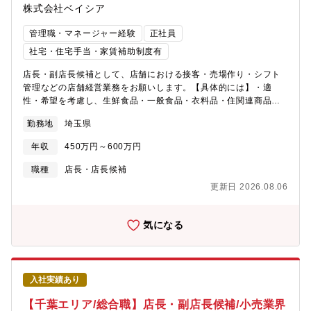
株式会社ベイシア
管理職・マネージャー経験
正社員
社宅・住宅手当・家賃補助制度有
店長・副店長候補として、店舗における接客・売場作り・シフト
管理などの店舗経営業務をお願いします。【具体的には】・適
性・希望を考慮し、生鮮食品・一般食品・衣料品・住関連商品等
全8部門の中から配属を決定・商品の魅力が伝わるようなレイアウ
勤務地
埼玉県
トの考案・陳列※マネジメント業務など店舗運営・経営に関する
幅広い業務を担当頂きます。【魅力・やりがい】基本的には本部
年収
450万円～600万円
から送られてくる売場レイアウトに沿って並べますが、「ここは
こうした方がいい。」という意見をどんどん発信できます。本部
職種
店長・店長候補
からの指示(ベース)に＋αどれだけの仕事ができるのかが大切で
更新日 2026.08.06
す。【研修・教育制度の充実】年次・部門ごとに行う年200回の教
育セミナーや入社4年目以降の希望者を対象とした、アメリカのチ
ェーンストアを視察する海外研修も費用はほぼ会社負担で実施し
気になる
ています。※営業時間は9：00～20：00。一部店舗は21時※残業
月20h程度／繁忙期8・12月は月40h程度※残業代は全額支給
入社実績あり
【千葉エリア/総合職】店長・副店長候補/小売業界