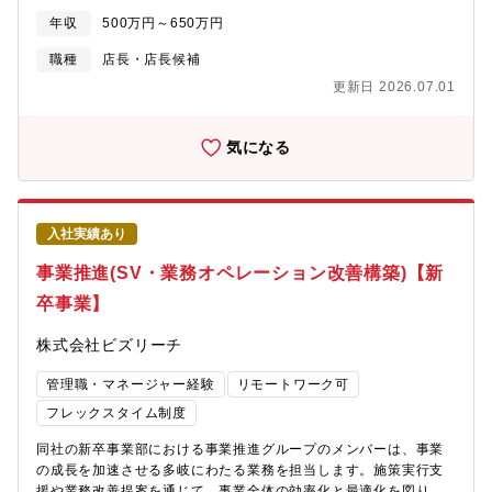
「LOWYA九大伊都店※ブランド初となる第1号の実店舗」での店
年収
500万円～650万円
舗運営責任者となります。オンラインを中心にアイテムを販売し
てきた「LOWYA」ですが、今後は「LOWYA」がリアルなタッチ
職種
店長・店長候補
ポイントを創造し、お客様との新たな体験作りができる「場所」
更新日 2026.07.01
をつくっていくことを目指しております。経営的な視点をもって
販売の戦略立案や店舗運営にお力添えいただける方を募集いたし
ます。【やりがい】同社はECを主軸とした店舗運営を目指してい
気になる
るため、SNSと連携した販売戦略の立案や自社サイトとリアル店
舗をつなぐためのOMO戦略を企画提案することができ、ご自身の
スキルアップにつなげることができます。また、画一的なオペレ
ーションではなく、店長自らが売り場提案やお客様に対する新し
入社実績あり
い提案方法などを企画・提案していただくことができる環境のた
め、自らのアイディアを店舗運営に活かすことができます。【入
事業推進(SV・業務オペレーション改善構築)【新
社後にお任せしたい業務】スタッフや店舗の管理、本社との調整
卒事業】
を行っていただきます。また、今後の店舗展開に合わせて他地域
の店長をお任せすることも想定されます。ゆくゆくは、本人の能
株式会社ビズリーチ
力や適性に応じて、複数店舗の管理や店舗企画へのキャリアも想
定しています。 ※前提ではないが、全国転勤の可能性あり
管理職・マネージャー経験
リモートワーク可
フレックスタイム制度
同社の新卒事業部における事業推進グループのメンバーは、事業
の成長を加速させる多岐にわたる業務を担当します。施策実行支
援や業務改善提案を通じて、事業全体の効率化と最適化を図り、