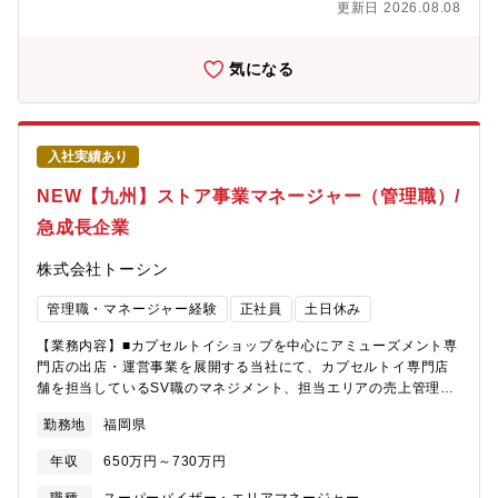
更新日 2026.08.08
施設長3名・3施設のスタッフ複数名【仕事内容】PALIS、ALS
Hiroo、ALS Midtown、ならびに本社（HeadOffice）が指定する
その他の拠点を含む、複数教育施設に対してリーダーシップおよ
気になる
び包括的な統括管理をお願いいたします。本職は、各校の財務健
全性、運営の卓越性、安全および法令遵守を確保するとともに、
スクールマネージャーの指導・育成・監督を行います。また、
HR、マーケティング、PRなどの本社各部門と密接に連携し、入
入社実績あり
学者数の拡大、人事管理、各種検査への対応、ならびにPoppins
Educare Corporationの使命および価値観の維持・推進をお願い
NEW【九州】ストア事業マネージャー（管理職）/
する予定です。■自主事業スクール（PALIS、ALS広尾、ALS六本
木及びエデュスクール）の関連業務・収益の維持向上、業務効率
急成長企業
化の施策検討、実施・事業開発部分野：スクールごとの事業計
画、収支試算、予実管理・計画遂行のための課題抽出、改善アク
株式会社トーシン
ション策定・推進■マネジメント・同部自主事業チームリーダーと
して、対象のスクール／スタッフのマネジメント・各スクールの
管理職・マネージャー経験
正社員
土日休み
運営状況把握や定期的な巡回、フォローアップ業務■要員（職員）
【業務内容】■カプセルトイショップを中心にアミューズメント専
面／顧客面双方の状況把握、課題有れば改善策遂行・施設の自治
門店の出店・運営事業を展開する当社にて、カプセルトイ専門店
力向上、運営安定にむけた施設長サポート・施設長による顧客対
舗を担当しているSV職のマネジメント、担当エリアの売上管理・
応のエスカレーション対応・顧客獲得計画に応じた職員採用（外
店舗管理。【業務詳細】■人員管理(SV職の教育・勤怠管理・研修
国人講師採用含む）計画・それらに関する本社への報告【求める
勤務地
福岡県
の実施) ■商品の在庫管理 ■お客様対応（クレーム対応等） ■
人物像】・コミュニケーションが豊富な環境で働きたい方・子ど
各店舗及び担当エリアの収益管理（売上・販管費） 【やりが
もたちや働く職員の快適な教育・環境を支えていきたい方・相手
年収
650万円～730万円
い】マネージャーとして広域の店舗マネジメントを管理し経営に
の気持ちに寄り添いながら、配慮やホスピタリティを発揮できる
近いポジションで裁量権を持って業を行えます。部下の育成に直