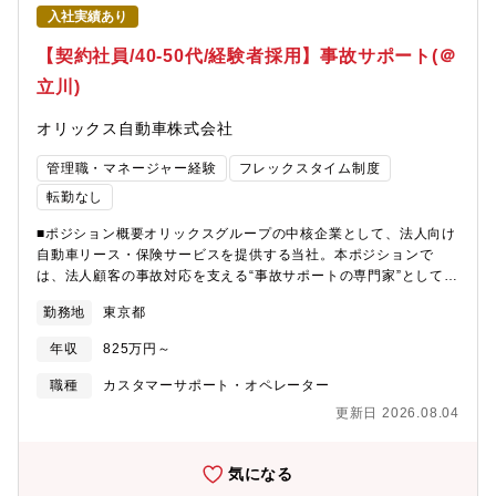
マーケティング部署で新たな領域にチャレンジする事も可能で
入社実績あり
す。ご自身の頑張りを正当に評価する環境のため、スキルアップ
をしたいお気持ちがある方にはマッチしやすい環境です。
【契約社員/40-50代/経験者採用】事故サポート(＠
立川)
オリックス自動車株式会社
管理職・マネージャー経験
フレックスタイム制度
転勤なし
■ポジション概要オリックスグループの中核企業として、法人向け
自動車リース・保険サービスを提供する当社。本ポジションで
は、法人顧客の事故対応を支える“事故サポートの専門家”として、
事故受付から解決までの進捗管理・関係各所との調整を担ってい
勤務地
東京都
ただきます。現場対応ではなく、専門性・判断力・調整力を活か
すデスクワーク中心の業務です。【職務内容】・事故受付後の進
年収
825万円～
捗管理、損害保険会社との連携・事故対応状況の確認および営業
部門へのフィードバック・営業部門・リスクコンサルティング部
職種
カスタマーサポート・オペレーター
門と連携した事故対応サポート・顧客ニーズに応じた事故対応フ
更新日 2026.08.04
ローの構築、説明会の実施・事故データの分析、事故分析レポー
トの作成・営業部門からの事故対応に関する相談対応【組織構
成】セーフティーサービス部（損害保険代理店業務）全国で102名
気になる
が在籍し、同様の業務を行うメンバーと連携しながら業務を進め