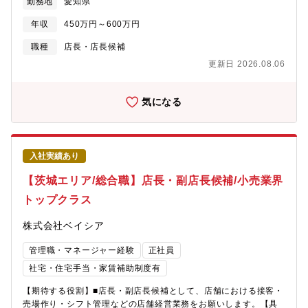
勤務地
愛知県
うなレイアウトの考案・陳列※マネジメント業務など店舗運営・
経営に関する幅広い業務を担当頂きます。【 勤務時間例 】・7：
年収
450万円～600万円
50～17：10（実働8時間／休憩80分）・9：50～19：10（実働8
時間／休憩80分）・10：50～20：10（実働8時間／休憩80分
職種
店長・店長候補
【魅力・やりがい】■基本的には本部から送られてくる売場レイア
更新日 2026.08.06
ウトに沿って並べますが、「ここはこうした方がいい。」という
意見をどんどん発信できます。本部からの指示(ベース)に＋αどれ
だけの仕事ができるのかが大切です。【研修・教育制度の充実】■
気になる
年次・部門ごとに行う年200回の教育セミナーや入社4年目以降の
希望者を対象とした、アメリカのチェーンストアを視察する海外
研修も費用はほぼ会社負担で実施しています。※※店舗の営業時
間は9：00～20：00（一部22：00までの店舗あり)※残業月20h
入社実績あり
程度／繁忙期8・12月は月40h程度※残業代は全額支給
【茨城エリア/総合職】店長・副店長候補/小売業界
トップクラス
株式会社ベイシア
管理職・マネージャー経験
正社員
社宅・住宅手当・家賃補助制度有
【期待する役割】■店長・副店長候補として、店舗における接客・
売場作り・シフト管理などの店舗経営業務をお願いします。【具