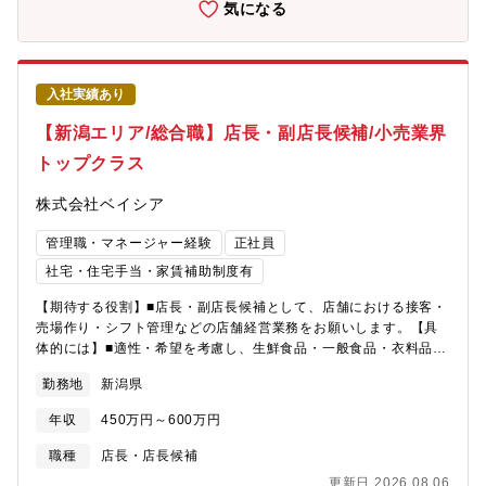
ェーンストアを視察する海外研修も費用はほぼ会社負担で実施し
気になる
ています。※営業時間は9：00～20：00。一部店舗は21時※残業
月20h程度／繁忙期8・12月は月40h程度※残業代は全額支給
入社実績あり
【新潟エリア/総合職】店長・副店長候補/小売業界
トップクラス
株式会社ベイシア
管理職・マネージャー経験
正社員
社宅・住宅手当・家賃補助制度有
【期待する役割】■店長・副店長候補として、店舗における接客・
売場作り・シフト管理などの店舗経営業務をお願いします。【具
体的には】■適性・希望を考慮し、生鮮食品・一般食品・衣料品・
住関連商品等全8部門の中から配属を決定■商品の魅力が伝わるよ
勤務地
新潟県
うなレイアウトの考案・陳列※マネジメント業務など店舗運営・
経営に関する幅広い業務を担当頂きます。【 勤務時間例 】・7：
年収
450万円～600万円
50～17：10（実働8時間／休憩80分）・9：50～19：10（実働8
時間／休憩80分）・10：50～20：10（実働8時間／休憩80分
職種
店長・店長候補
【魅力・やりがい】■基本的には本部から送られてくる売場レイア
更新日 2026.08.06