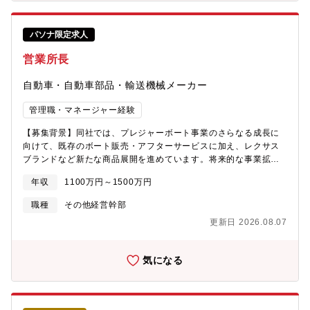
要とされ、繋がりのある地域社会をつくる」という理念のもと、
介護保険サービスであるリハビリ型デイサービス「レコードブッ
ク」を展開しています。現在約30店舗を運営しており、今後も継
パソナ限定求人
続的な新規出店を予定しています。一方で、店舗数の拡大に伴
い、各店舗の運営品質向上、人材育成、地域との連携強化を担う
営業所長
エリアマネージャーの体制強化が急務となっています。そこで今
回、介護業界経験の有無ではなく、多店舗マネジメント経験を活
自動車・自動車部品・輸送機械メーカー
かしながら、介護保険サービスという社会インフラを支える事業
へ挑戦いただける方を募集します。【職務内容】リハビリ型デイ
管理職・マネージャー経験
サービス「レコードブック」のエリアマネージャーとして、担当
エリア（初期は約5店舗）の事業運営全般をお任せします。■事
【募集背景】同社では、プレジャーボート事業のさらなる成長に
業・収益マネジメント・エリアの年間事業計画・予算・人員計画
向けて、既存のボート販売・アフターサービスに加え、レクサス
の策定・売上・利益・KPI・P/L管理・売上分析および改善施策の
ブランドなど新たな商品展開を進めています。将来的な事業拡大
立案・実行・利用者数・稼働率向上に向けた施策推進■店舗マネジ
を見据え、東京・蒲郡・芦屋の3拠点を統括する営業所長を募集し
年収
1100万円～1500万円
メント・担当店舗の運営管理・店舗責任者へのマネジメント・育
ます。
成・サービス品質向上・オペレーション改善・店舗課題の抽出・
職種
その他経営幹部
改善■営業・地域連携・ケアマネジャーや地域包括支援センター等
更新日 2026.08.07
への営業活動・地域医療・介護関連機関との関係構築・利用者獲
得施策の企画・実行・体験利用時のサービス説明・プレゼンテー
ション■人材マネジメント・店舗責任者・スタッフの採用・人材育
気になる
成・人事評価・組織づくり・チームビルディング■事業拡大・新規
出店戦略の立案・実行・新店舗立ち上げ支援・社内プロジェクト
推進・本部各部署との連携【ポジションの魅力】■介護保険サービ
スを"経営"するポジション介護業務ではなく、複数店舗の売上・利