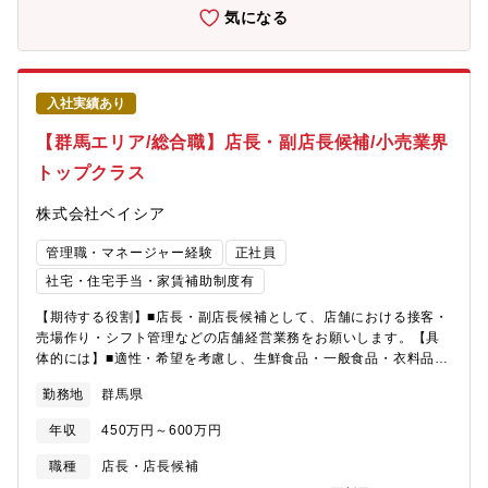
向けたマネジメントを担っていただきます。」＜具体的な業務内
気になる
容＞・インサイドセールスメンバー（LINEヤフー広告）の業務マ
ネジメント・KPI管理（進捗管理・数値分析）と業務改善の提案・
営業戦略の立案と遂行・チームメンバーへのコーチング・育成・
フォロー・クライアントへの提案活動、折衝■営業手法・新規：
入社実績あり
20％、既存：80％・対面営業：0％、非対面営業：100％ ※原則
オンラインで商談します■メインプロダクト・LINEヤフー広告
【群馬エリア/総合職】店長・副店長候補/小売業界
トップクラス
株式会社ベイシア
管理職・マネージャー経験
正社員
社宅・住宅手当・家賃補助制度有
【期待する役割】■店長・副店長候補として、店舗における接客・
売場作り・シフト管理などの店舗経営業務をお願いします。【具
体的には】■適性・希望を考慮し、生鮮食品・一般食品・衣料品・
住関連商品等全8部門の中から配属を決定■商品の魅力が伝わるよ
勤務地
群馬県
うなレイアウトの考案・陳列※マネジメント業務など店舗運営・
経営に関する幅広い業務を担当頂きます。【 勤務時間例 】・7：
年収
450万円～600万円
50～17：10（実働8時間／休憩80分）・9：50～19：10（実働8
時間／休憩80分）・10：50～20：10（実働8時間／休憩80分
職種
店長・店長候補
【魅力・やりがい】■基本的には本部から送られてくる売場レイア