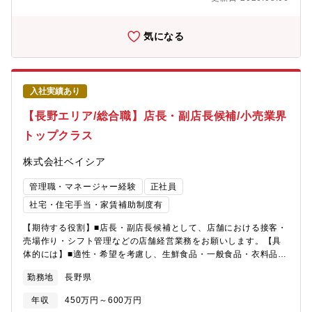
ウトに沿って並べますが、「ここはこうした方がいい。」という
意見をどんどん発信できます。本部からの指示(ベース)に＋αどれ
だけの仕事ができるのかが大切です。【研修・教育制度の充実】■
気になる
年次・部門ごとに行う年200回の教育セミナーや入社4年目以降の
希望者を対象とした、アメリカのチェーンストアを視察する海外
研修も費用はほぼ会社負担で実施しています。※※店舗の営業時
間は9：00～20：00（一部22：00までの店舗あり)※残業月20h
入社実績あり
程度／繁忙期8・12月は月40h程度※残業代は全額支給
【長野エリア/総合職】店長・副店長候補/小売業界
トップクラス
株式会社ベイシア
管理職・マネージャー経験
正社員
社宅・住宅手当・家賃補助制度有
【期待する役割】■店長・副店長候補として、店舗における接客・
売場作り・シフト管理などの店舗経営業務をお願いします。【具
体的には】■適性・希望を考慮し、生鮮食品・一般食品・衣料品・
住関連商品等全8部門の中から配属を決定■商品の魅力が伝わるよ
勤務地
長野県
うなレイアウトの考案・陳列※マネジメント業務など店舗運営・
経営に関する幅広い業務を担当頂きます。【 勤務時間例 】・7：
年収
450万円～600万円
50～17：10（実働8時間／休憩80分）・9：50～19：10（実働8