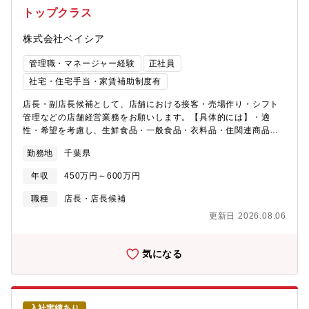
トップクラス
株式会社ベイシア
管理職・マネージャー経験
正社員
社宅・住宅手当・家賃補助制度有
店長・副店長候補として、店舗における接客・売場作り・シフト
管理などの店舗経営業務をお願いします。【具体的には】・適
性・希望を考慮し、生鮮食品・一般食品・衣料品・住関連商品等
全8部門の中から配属を決定・商品の魅力が伝わるようなレイアウ
勤務地
千葉県
トの考案・陳列※マネジメント業務など店舗運営・経営に関する
幅広い業務を担当頂きます。【魅力・やりがい】基本的には本部
年収
450万円～600万円
から送られてくる売場レイアウトに沿って並べますが、「ここは
こうした方がいい。」という意見をどんどん発信できます。本部
職種
店長・店長候補
からの指示(ベース)に＋αどれだけの仕事ができるのかが大切で
更新日 2026.08.06
す。【研修・教育制度の充実】年次・部門ごとに行う年200回の教
育セミナーや入社4年目以降の希望者を対象とした、アメリカのチ
ェーンストアを視察する海外研修も費用はほぼ会社負担で実施し
気になる
ています。※営業時間は9：00～20：00。一部店舗は21時※残業
月20h程度／繁忙期8・12月は月40h程度※残業代は全額支給
入社実績あり