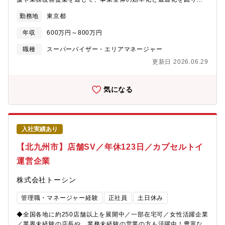
事業管理や業務フロー設計の経験を活かしプロジェクトマネジメ
勤務地
東京都
ントを推進します。特に今後はビジネス観点だけではなく、プロ
ダクトやマーケティングの観点も踏まえた事業部全体の業務オペ
年収
600万円～800万円
レーションの業務設計、実行体制の構築、運用改善などを担って
いただきます。構造的思考力、社内調整や資料作成の能力も求め
職種
スーパーバイザー・エリアマネージャー
られ、事業部内外の関係者と連携し、目標達成に貢献します。
更新日 2026.06.29
【職務内容】メインとしてはセールスへのミドルオフィス職能と
してのSV職として、自らも前線に立ちながら、事業部全体の成果
の最大化と生産性向上、リスク低減に関わるオペレーション設計
気になる
や体制構築を担っていただきます。■各依頼部門の目的と実現した
いことから最適な業務の要件定義、オペレーション構築、体制整
備、実行、品質管理までを担っていただきます■派遣社員のトレー
ニング・品質管理、採用■対応品質の維持・向上に向けた改善策の
入社実績あり
企画・実行■プロセスの効率化とマニュアル整備その他、お客様に
対しては下記を担っていただきます。■セールスやCSからの依頼
【北九州市】店舗SV／年休123日／カプセルトイ
をメインとしつつ、プロダクトやマーケなど連携部署からの依頼
運営企業
に対し、迅速かつ安定的なサービスを提供する■お客様の課題を理
解し、自身の業務範囲で可能な改善提案を自律的に行い、顧客満
株式会社トーシン
足度の向上に貢献する■依頼内容や顧客の状況に応じて、適切なコ
ミュニケーションと対応を行い、事業部全体の生産性の向上やリ
管理職・マネージャー経験
正社員
土日休み
スク低減に寄与する【ポジションの魅力】■「学生の本質的なキャ
リア選択に向き合える」社会意義性の高い事業■0→1から1→10の
◆全国各地に約250店舗以上を展開中／一部在宅可／女性活躍企業
事業フェーズに変わりつつある中で、事業において成長が重要に
／業界未経験の店長や、業務未経験の営業の方も活躍中！豊富な