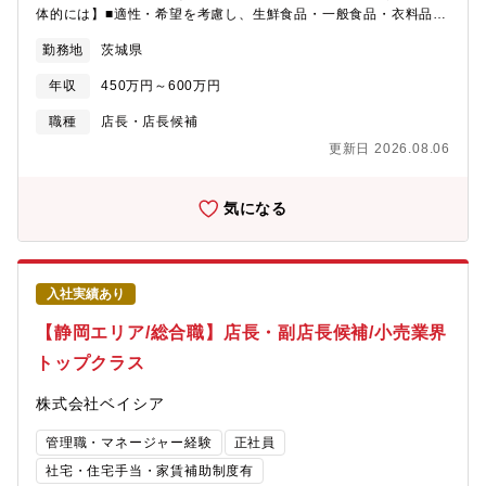
体的には】■適性・希望を考慮し、生鮮食品・一般食品・衣料品・
住関連商品等全8部門の中から配属を決定■商品の魅力が伝わるよ
勤務地
茨城県
うなレイアウトの考案・陳列※マネジメント業務など店舗運営・
経営に関する幅広い業務を担当頂きます。【 勤務時間例 】・7：
年収
450万円～600万円
50～17：10（実働8時間／休憩80分）・9：50～19：10（実働8
時間／休憩80分）・10：50～20：10（実働8時間／休憩80分
職種
店長・店長候補
【魅力・やりがい】■基本的には本部から送られてくる売場レイア
更新日 2026.08.06
ウトに沿って並べますが、「ここはこうした方がいい。」という
意見をどんどん発信できます。本部からの指示(ベース)に＋αどれ
だけの仕事ができるのかが大切です。【研修・教育制度の充実】■
気になる
年次・部門ごとに行う年200回の教育セミナーや入社4年目以降の
希望者を対象とした、アメリカのチェーンストアを視察する海外
研修も費用はほぼ会社負担で実施しています。※※店舗の営業時
間は9：00～20：00（一部22：00までの店舗あり)※残業月20h
入社実績あり
程度／繁忙期8・12月は月40h程度※残業代は全額支給
【静岡エリア/総合職】店長・副店長候補/小売業界
トップクラス
株式会社ベイシア
管理職・マネージャー経験
正社員
社宅・住宅手当・家賃補助制度有