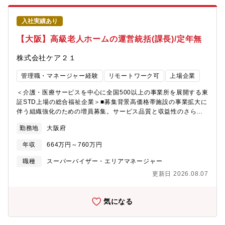
入社実績あり
【大阪】高級老人ホームの運営統括(課長)/定年無
株式会社ケア２１
管理職・マネージャー経験
リモートワーク可
上場企業
＜介護・医療サービスを中心に全国500以上の事業所を展開する東
証STD上場の総合福祉企業＞■募集背景高価格帯施設の事業拡大に
伴う組織強化のための増員募集。サービス品質と収益性のさらな
る向上を目指し、マネジメント体制を強化しています。■職務内容
勤務地
大阪府
「介護」ではなく、“上質な暮らし”を提供する事業を、あなたのマ
ネジメント力で成長させてください。当社が展開する高価格帯有
年収
664万円～760万円
料老人ホーム「プレザングラン」シリーズの運営統括をお任せし
ます。サービス品質・収益性・ブランド価値を高い水準で維持・
職種
スーパーバイザー・エリアマネージャー
向上させる、経営に近いポジションです。プレザングランシリー
更新日 2026.08.07
ズは全国へ14施設展開中！■業務詳細・高価格帯有料老人ホームの
運営マネジメント・売上、稼働率、コストの収支管理および改善
施策の立案・支現場メンバーの育成、評価、組織マネジメント・
気になる
サービス品質向上に向けたオペレーション改善・医療機関・紹介
会社など外部パートナーとの関係構築・入居促進に向けた営業・