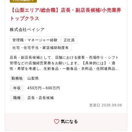
【山梨エリア/総合職】店長・副店長候補/小売業界
トップクラス
株式会社ベイシア
管理職・マネージャー経験
正社員
社宅・住宅手当・家賃補助制度有
店長・副店長候補として、店舗における接客・売場作り・シフト
管理などの店舗経営業務をお願いします。【具体的には】・適
性・希望を考慮し、生鮮食品・一般食品・衣料品・住関連商品等
全8部門の中から配属を決定・商品の魅力が伝わるようなレイアウ
勤務地
山梨県
トの考案・陳列※マネジメント業務など店舗運営・経営に関する
幅広い業務を担当頂きます。【魅力・やりがい】基本的には本部
年収
450万円～600万円
から送られてくる売場レイアウトに沿って並べますが、「ここは
こうした方がいい。」という意見をどんどん発信できます。本部
職種
店長・店長候補
からの指示(ベース)に＋αどれだけの仕事ができるのかが大切で
更新日 2026.08.06
す。【研修・教育制度の充実】年次・部門ごとに行う年200回の教
育セミナーや入社4年目以降の希望者を対象とした、アメリカのチ
ェーンストアを視察する海外研修も費用はほぼ会社負担で実施し
気になる
ています。※営業時間は9：00～20：00。一部店舗は21時※残業
月20h程度／繁忙期8・12月は月40h程度※残業代は全額支給