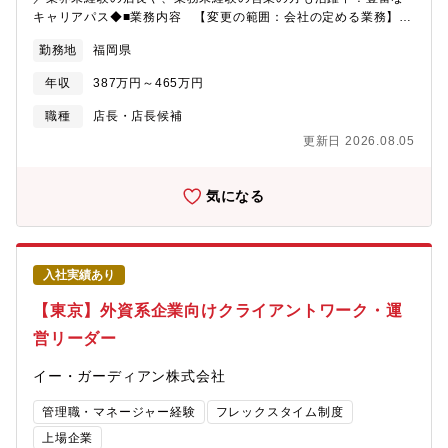
なる面白いフェーズ■役割にとらわれず、手を挙げることで多岐に
キャリアパス◆■業務内容 【変更の範囲：会社の定める業務】1
わたる業務に携わることができます。■経営メンバーからの注目が
週間で担当店舗(2～4店舗)を回って頂きます。担当エリアの店舗
高く、成長が期待されるポジションで、自由度の高い環境の中で
勤務地
福岡県
を巡回しながら自分の意見を反映できる魅力的なポジションで
新しいチャレンジに取り組むことができます。■セールス、CS、
す。【参考】カプセルトイ専門店「#C-pla」公式サイト
マーケティング、プロダクトの他、事業部外のコーポレート部門
年収
387万円～465万円
https://toshin.jpn.com/cpla/■業務詳細・スタッフ管理（スタッフ
など事業部内外の多くのステークホルダーを巻き込んだ業務を担
教育、アルバイト面接、シフト調整など）・商品の在庫管理・金
職種
店長・店長候補
っていただきます。■業務プロセス全体の設計から実行、品質管理
銭管理（両替機の釣銭準備など）・お客様対応（商品説明・お問
まで含めた体制構築や業務マネジメントの経験が積めます。【同
更新日 2026.08.05
い合わせ対応）・収益管理（店内POP作成／コーナーづくり等）
事業部について】新卒採用領域で就職活動を行う学生様・採用活
ガチャガチャの商品選定やイベント企画等、裁量権をもって働け
動を行う企業様を支援する「ビズリーチ・キャンパス」というサ
ます。■キャリアパス◎SVからストアマネージャー、エリアマネ
気になる
ービスを運営しております。キャリアに関する一次情報を得る場
ージャー等、キャリアアップできる体制を整えています。営業や
となるOB/OG訪問のDX（デジタルトランスフォーメーション）を
商品企画などへのキャリアチェンジも相談可能です！■組織構成1
はじめ、採用活動を一気通貫で支援するプラットフォームを提供
店舗に店長(社員)とアルバイトで構成されております。 20~30代
しています。また、「ビズリーチ・キャンパス」はサービス開始
の学生やフリーターや女性が多い職場です！■働き方：・週2～3日
から数年が経ち、事業立ち上げフェーズから次のフェーズへの移
入社実績あり
で店舗を巡回し、残りは在宅勤務で書類作りなどを行います・県
行期を迎えています。さらなるアクセルを踏み、加速度的な事業
をまたいで担当する場合もありますが、その際の交通費や宿泊費
【東京】外資系企業向けクライアントワーク・運
成長を実現するためにも、各部門が高い機動力を持ち質の高い意
はすべて会社負担です。・年間休日123日、残業も少なめとお休み
思決定ができる組織への進化が求められています。取り組むべき
営リーダー
もしっかり取得できる環境です♪■入社後の流れ：（1）1週間：札
チャレンジや課題はたくさんありますが、それぞれに対して戦略
幌（もしくはオンライン）にて研修を行います。交通費や宿泊先
を策定し周囲を巻き込みながら実行していただける、未来の事業
イー・ガーディアン株式会社
は当社でご準備いたします。（2）10日間：基本的には配属エリア
を担う企画人材を募集しております。
の基幹店にて研修を行います。金銭の扱い方や店舗オペレーショ
管理職・マネージャー経験
フレックスタイム制度
ンなど、トータル約1カ月研修を行います。研修後、担当エリアに
て業務をお任せしますが2～3か月はOJTにて先輩社員がサポート
上場企業