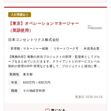
ます。 ・浜松町勤務：男性7名、女性0名・立川勤務 ：男性10
名、女性36名・名古屋勤務：男性2名、女性0名・大阪勤務 ：男
性16名、女性31名 ■チーム構成（セーフティーサービス部事故サ
入社実績あり
ポート課）在籍：8名（男性4名／女性4名）損害保険会社の損害サ
ービス部門経験者が中核として活躍中「保険会社側の視点がわか
【東京】オペレーションマネージャー
るメンバーが近くにいる」そんな安心感のある職場です。【入社
（英語使用）
後のOJT期間や内容】・入社～1か月：OJT担当のサポートのも
と、社内フローや業務の基礎を習得・1～3か月：実案件を担当し
日本コンセントリクス株式会社
ながら、実務スキルを定着・3か月以降：独り立ち（チームでのフ
ォロー体制あり）段階的に成長できる環境で、無理なく業務に馴
管理職・マネージャー経験
リモートワーク可
外資系企業
染んでいただけます。【キャリアパス】・契約社員スタート（無
期雇用への転換実績あり）・意欲・実績に応じて、長期的なキャ
【職務内容】複数の担当プロジェクトの管理・監督者としてグル
リア形成が可能将来的には、事故対応だけでなく、事故削減施策
ープをまとめていただきます。クライアントとのサービスレベル
の企画・運用など、上流業務へのチャレンジも期待しています。
契約の管理やKPI 管理などを通して、プロジェクトと成功に導く
※無期雇用転換後、正社員の定年は65歳（誕生日月末）【ポジシ
べく、社内の各エリアの担当と協力しながら業務を遂行します。
ョンの魅力】・事故対応の「専門家」としてキャリアを築ける・
勤務地
東京都
【具体的な業務】■ クライアントサービスレベル契約の理解した
現場対応なし／専門性・判断力を活かすデスクワーク・勤務地・
うえで、チームのパフォーマンスを分析し必要に応じて改善計画
職種変更なし（地域限定・スペシャリスト職）・保険会社経験者
年収
600万円～900万円
を提案・実施■請求可能時間のデータ収集、予測、予算編成■ 担当
が多く、相談しやすい環境・事業拡大フェーズの中核メンバーと
チームのパフォーマンス・就業管理、トレーニング関連業務など
職種
その他経営幹部
して関われる当社総合職のような転居を伴う異動はなく、「東京
においてのリーダーシップ■ クライアントとの関係構築■ チーム・
で腰を据えて、専門性を活かしたい方」に最適なポジションで
更新日 2026.04.16
プロジェクトの課題解決業務■ クライアントのビジネスレビュー
す。【募集背景】◆ 事故対応体制の強化に向けた、即戦力採用◆
への参加
オリックス自動車では、自動車保険代理店事業の拡大に伴い、保
気になる
険契約数・事故対応件数ともに年々増加しています。お客様によ