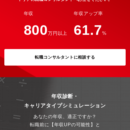
験可能・勤務地は大手町本社：都市の中心で多彩な案件に携われ
る
年収
年収アップ率
800
61.7
万円以上
%
転職コンサルタントに相談する
年収診断・
キャリアタイプシミュレーション
あなたの年収、適正ですか？
転職前に【年収UPの可能性】と