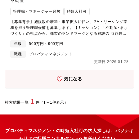
不動産
管理職・マネージャー経験
時短入社可
【募集背景】施設数の増加・事業拡大に伴い、PM・リーシング業
務を担う管理職候補を募集します。【ミッション】「不動産×まち
づくり」の視点から、都市のランドマークとなる施設の 収益最大
化と魅力的なテナント構成の実現 をお任せします。現場と数字の
年収
500万円～900万円
両面を理解し、改善提案を行えるプレイングマネージャーを期待
しています。【業務内容】・自社物件のリーシング テナント戦
職種
プロパティマネジメント
略立案、募集、契約締結等・各物件のPM・収支管理（KPI設定・
更新日 2026.01.28
予算実績管理・改善提案）・収益改善企画（空室対策・業種業態
の再編成など）・その他、保有不動産に関する各種改善の提案等
【プロジェクト案件】akafoo park、横浜大世界、横浜博覧館、i-
気になる
ZA鎌倉 など不動産という「ハコ」に「コンテンツ」を掛け合わせ
る独自モデルで価値を創出しています。【担当エリア】横浜・東
京・鎌倉を中心に、名古屋・仙台・京都・軽井沢などの地方物件
も一部あり（出張ベース）。【組織構成】不動産管理部（3名／30
1
検索結果一覧
件（1～1件表示）
～50代）※経理出身、建築士資格保有者など多様なバックグラウ
ンド【おすすめポイント】・まちづくりに直結する案件多数：商
業・観光施設を通じて地域活性化に貢献できる・未経験から挑戦
可能：経理・建築・営業など異業種出身者も活躍・経営に近い裁
量：少数精鋭組織で意思決定もスピーディー・幅広いキャリア形
プロパティマネジメントの時短入社可の求人探しは、パソナキ
成：リーシング・PM・収支改善・開発寄り業務まで一気通貫で経
ャリアの転職コンサルタントへお任せください。