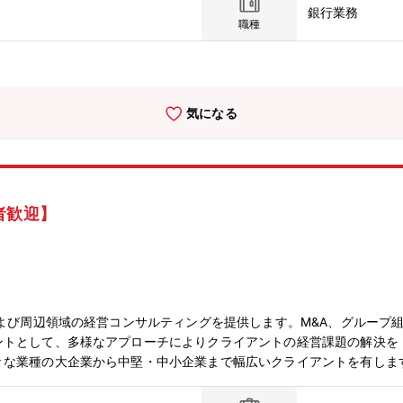
銀行業務
職種
気になる
者歓迎】
および周辺領域の経営コンサルティングを提供します。M&A、グループ組
ントとして、多様なアプローチによりクライアントの経営課題の解決を
な業種の大企業から中堅・中小企業まで幅広いクライアントを有します。
基盤を有しています◇具体的には下記の業務において、PJメンバーと
分析、資料作成、関係者調整業務 等）を遂行する役割を担って頂きます 