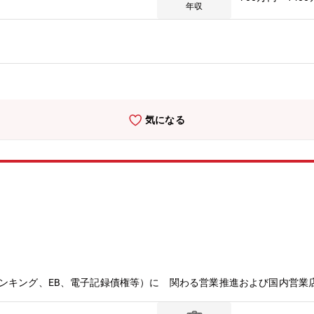
魅力】■お客様の課題に向き合い、一緒に考えながら最適なソリューシ
年収
、「●さんに相談して良かった！」や、「やっぱり外為は御行ですね！
気になる
ンキング、EB、電子記録債権等）に 関わる営業推進および国内営業