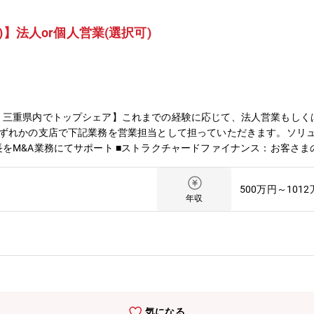
】法人or個人営業(選択可)
、三重県内でトップシェア】これまでの経験に応じて、法人営業もしく
ずれかの支店で下記業務を営業担当として担っていただきます。ソリュー
をM&A業務にてサポート ■ストラクチャードファイナンス：お客さま
み ■ビジネスマッチング：人材紹介やDX、脱炭素など時流に沿ったビジ
化を支援■個人営業 業務内容投資信託や国債、外貨預金、保険商品、
500万円～101
ランをご提案頂きます。 顧客紹介やお電話による反響営業まで顧客獲
年収
の提供する住宅ローンを通してお客さまの支援を行っていただきます。
の魅力・145年以上の歴史の中で、現在では預金・貸出金ともに、三
など県内において圧倒的な存在感を持つリーディングバンクです。・強
く「フロンティアバンキング」の実践です。ネットバンクをいち早く導
気になる