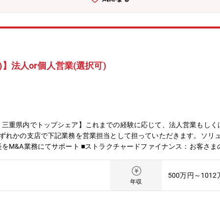
】法人or個人営業(選択可)
、三重県内でトップシェア】これまでの経験に応じて、法人営業もしく
ずれかの支店で下記業務を営業担当として担っていただきます。ソリュー
をM&A業務にてサポート ■ストラクチャードファイナンス：お客さま
み ■ビジネスマッチング：人材紹介やDX、脱炭素など時流に沿ったビジ
化を支援■個人営業 業務内容投資信託や国債、外貨預金、保険商品、
500万円～101
ランをご提案頂きます。 顧客紹介やお電話による反響営業まで顧客獲
年収
の提供する住宅ローンを通してお客さまの支援を行っていただきます。
の魅力・145年以上の歴史の中で、現在では預金・貸出金ともに、三
など県内において圧倒的な存在感を持つリーディングバンクです。・強