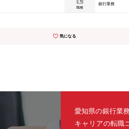
銀行業務
業・事業価値算定、DDの受入れ支援、ドキュメンテーション支援、ク
職種
ンサルティング：持株会社体制移行や、合併・分割・株式交換等の組織再
ス・内部統制構築、経理業務等の業務改革、IPOに向けた社内体制整備、
務支援 (5) M&A戦略立案、事業計画策定、ビジネスDD、PMI支
例】・中堅中小企業 ： M&Aアドバイザリー・大手物流業 ： M
気になる
&A）支援・中堅製造業 ： 持株会社・グループ組織再編を活用した事
上場企業 ： 取締役会実効性評価支援・大手上場企業 ： 経理関連
ユニットコーポレートアドバイザリー部
愛知県の銀行業
キャリアの転職