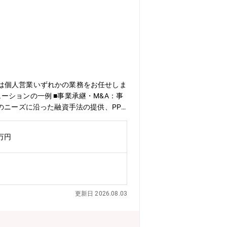
は個人営業いずれかの業務をお任せしま
ションの一例 ■事業承継・M&A：事
のニーズに沿った融資手法の提供、PPP
ネスマッチングの推進、ICT事業のデ
定期預金など、さまざまな金融商品を組
2万円
得手法は様々です。もしくは、住宅にお
その後ライフプランについてもパートナ
重県でトップシェアを誇り、県内の多く
みは良き伝統として受け継がれる「堅実
入するなど変化を持って事業運営してお
更新日 2026.08.03