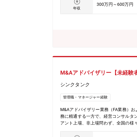
300万円～600万円
年収
M&Aアドバイザリー【未経験
シンクタンク
管理職・マネージャー経験
M&Aアドバイザリー業務（FA業務）
務に精通する一方で、経営コンサルタ
アント上場、非上場問わず、全国の様々
ループ各社との連携が密で、盤石な顧客
指導の下、各種タスク（情報収集、各種