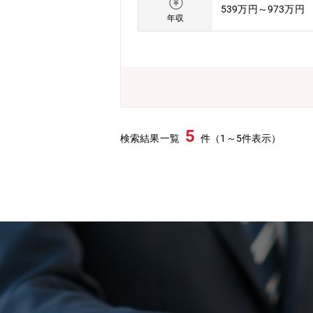
539万円～973万円
者間調整、交渉支援、スキーム検討、企
年収
業務全般 (2) グループ組織再編コ
グループ経営の仕組みづくり（ガバナン
安定化のための各種プランニングおよび実
コンサルティング全般【プロジェクト事
会の設置・運営などのPMI（ポストM
社制移行にかかるアドバイザリー・中堅
ティング事業本部 経営戦略ビジネス
5
検索結果一覧
件（1～5件表示）