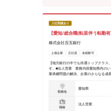
入社実績あり
【愛知/総合職(転居伴う転勤有)
株式会社百五銀行
上場企業
正社員
未経験可
【地方銀行の中でも待遇トップクラス
す。■法人営業 業務内容愛知県内のい
業承継問題の解決、企業のさらなる成長
／PFI事業向けファイナンスなどの取組
ジタル化に向け業務効率化や営業力強
愛知県
み合わせてお客様に最適な資産運用プ
勤務地
ける様々なニーズに対して、百五銀行
ーとしてサポートいただきます。■同行
法人営業
の市町村から指定金融機関を受託する
職種