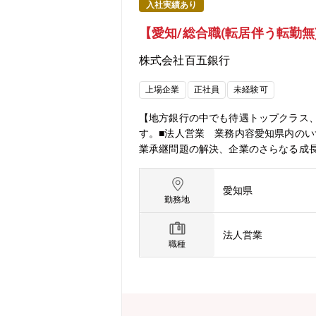
入社実績あり
【愛知/総合職(転居伴う転勤無)
株式会社百五銀行
上場企業
正社員
未経験可
【地方銀行の中でも待遇トップクラス
す。■法人営業 業務内容愛知県内のい
業承継問題の解決、企業のさらなる成長
／PFI事業向けファイナンスなどの取組
ジタル化に向け業務効率化や営業力強
愛知県
み合わせてお客様に最適な資産運用プ
勤務地
ける様々なニーズに対して、百五銀行
ーとしてサポートいただきます。■同行
法人営業
の市町村から指定金融機関を受託する
職種
経営」と、最先端の銀行業務を切り拓
ります。