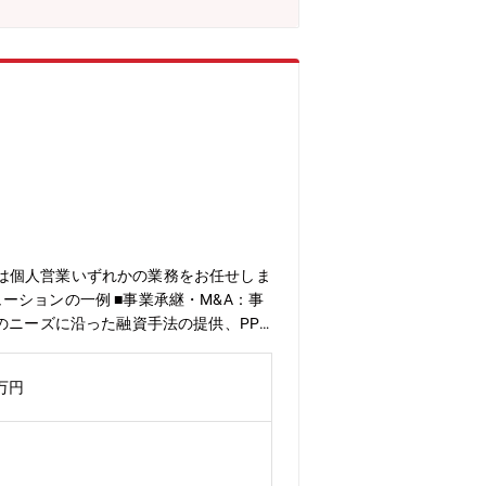
は個人営業いずれかの業務をお任せしま
ションの一例 ■事業承継・M&A：事
のニーズに沿った融資手法の提供、PPP
ネスマッチングの推進、ICT事業のデ
定期預金など、さまざまな金融商品を組
2万円
得手法は様々です。もしくは、住宅にお
その後ライフプランについてもパートナ
重県でトップシェアを誇り、県内の多く
みは良き伝統として受け継がれる「堅実