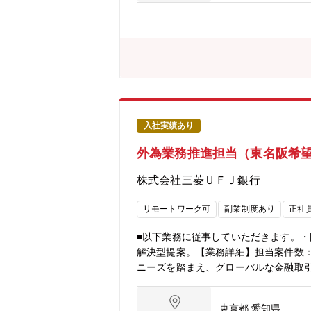
経営」と、最先端の銀行業務を切り拓
ります。
入社実績あり
外為業務推進担当（東名阪希
株式会社三菱ＵＦＪ銀行
リモートワーク可
副業制度あり
正社
■以下業務に従事していただきます。
解決型提案。【業務詳細】担当案件数：
ニーズを踏まえ、グローバルな金融取
イスなど、海外ビジネス展開に欠かせ
キング部 東名阪で約400名ーグロー
東京都 愛知県