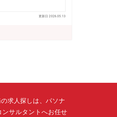
ロージング対応支援等、M&Aに関する
編スキームの立案と実行実務支援 (3)
更新日 2026.05.13
等） (4) 事業承継対策や株主構成
援、資本政策等、上記分野に関連する経営
&A戦略立案・中堅建設業 ： 統合委員
業承継対策・中堅上場企業 ： 持株会
業務の高度化支援【募集部室】コンサル
務の求人探しは、パソナ
コンサルタントへお任せ