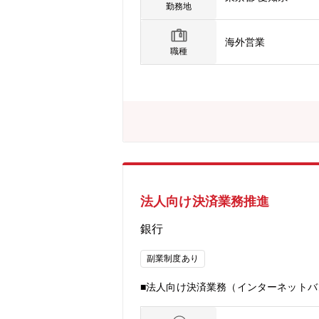
行者もご活躍しております。【業務の
勤務地
こちらからの提案がお客様に評価され
きます。
海外営業
職種
法人向け決済業務推進
銀行
副業制度あり
■法人向け決済業務（インターネットバ