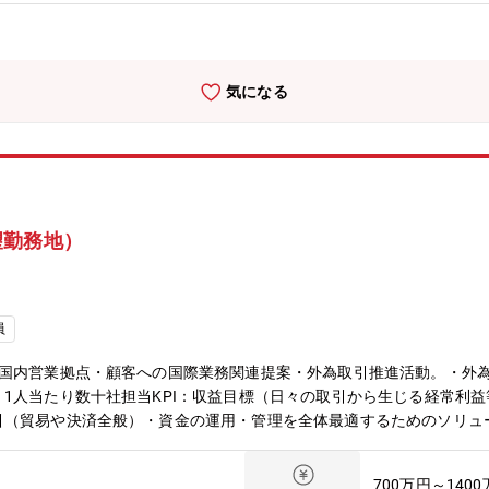
く「フロンティアバンキング」の実践です。ネットバンクをいち早く導
気になる
望勤務地）
員
・国内営業拠点・顧客への国際業務関連提案・外為取引推進活動。・外
1人当たり数十社担当KPI：収益目標（日々の取引から生じる経常利
引（貿易や決済全般）・資金の運用・管理を全体最適するためのソリュ
ない各種サービスを提供することでお客さまの海外進出をサポートしま
バル営業推進グループの外為アドバイザー担当は東名阪で64名（東京40
700万円～140