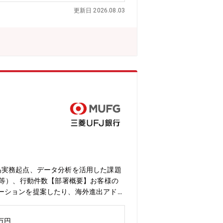
入するなど変化を持って事業運営してお
更新日 2026.08.03
為実務起点、データ分析を活用した課題
益等）、行動件数【部署概要】お客様の
ーションを提案したり、海外進出アドバ
す。【組織構成】トランザクションバン
名、名古屋10名、大阪14名）※中途入
0万円