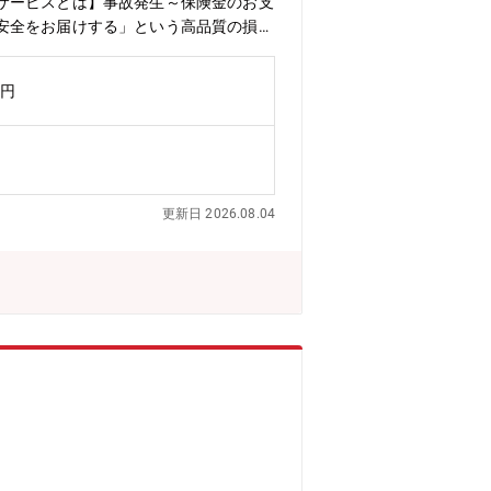
サービスとは】事故発生～保険金のお支
安全をお届けする」という高品質の損害
65歳まで）【勤務地】※入社の弊社損
万円
更新日 2026.08.04