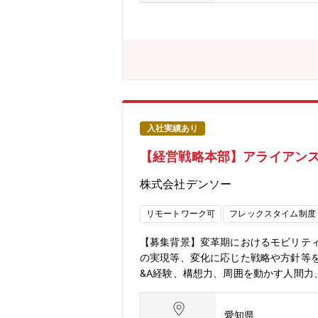
きを肌で感じることができます。■事業
のフィールドがあります。【配属部門設
ブルでは上位にいます。一方で内訳と
おけるソーシングやオリジネーション
ーチやビジネス開発を担当していた「
略の一つであり、会社として非常に注力
が主にFA業務を執行、クロスボーダーを
ン担当は、大型案件とクロスボーダー
入社実績あり
【経営戦略本部】アライアンス
株式会社デンソー
リモートワーク可
フレックスタイム制度
【募集背景】変革期におけるモビリテ
の実現等、変化に応じた戦略や方針等
&A経験、構想力、周囲を動かす人間
部門と連携した、アライアンス戦略の
売却計画の策定、社内外関係者との交
愛知県