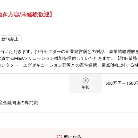
働き方◎/未経験歓迎】
人数5名以上
担当いただきます。担当セクターの企業経営層との対話、事業戦略理解
に資するM&Aソリューション機能を提供していただきます。【詳細業務
ンタクト・エグゼキューション部隊との案件連携・拠点RMに対するM
多い【配属部署】コーポレート情報営業部 M＆A戦略室 エリアGr 17名
に伴い、産業リサーチ＆プロデュース部とコーポレート情報営業部の子部
600万円～150
経営戦略・事業戦略の実現に向けたオリジネーションを提供しておりま
年収
を担い、MUFG内のM&A/セクター知見を活用してお客様のニーズに機
ューション組織（三菱UFJモルガン・スタンレー証券や財務開発室）と
産金融関連の専門職
イント】■残業時間も少なく、サービス残業もないため、柔軟な働き方
の中で、案件を担当できるため、お客様との関係が非常に良いです。■
トなコンタクトができます。■業界環境変化の最先端に身を置くことで
コンサルティングファーム、PEファンド、投資銀行等、各業界のご経
背景・募集背景】M&Aに関して、MUFGは三菱UFJモルガン・スタ
気になる