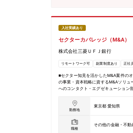
では上位にいます。一方で内訳として
るソーシングやオリジネーションの強
やビジネス開発を担当していた「産業
一つであり、会社として非常に注力して
にFA業務を執行、クロスボーダーを含む
入社実績あり
当は、大型案件とクロスボーダーを含
セクターカバレッジ（M&A）
す。M&A領域で専門性を磨きプロフェ
レー証券のエグゼキューション部隊、カ
株式会社三菱ＵＦＪ銀行
本部へのキャリアもございます。
リモートワーク可
副業制度あり
正社
■セクター知見を活かしたM&A案件の
の事業・資本戦略に資するM&Aソリ
へのコンタクト・エグゼキューション部
部 M＆A戦略室 エリアGr 17名 
ポレート情報営業部の子部署として立
東京都 愛知県
ネーションを提供しております。・M&
勤務地
用してお客様のニーズに機動的に対応し
レー証券や財務開発室）と密接に連携し
その他の金融・不動
クを最大限活用し、経営トップとのダ
職種