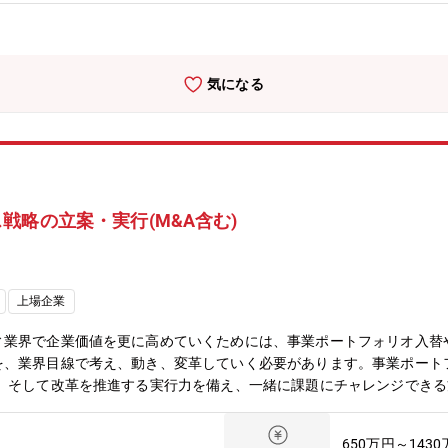
会社、コンサルティングファーム、PEファンド、投資銀行等、各業界
立の背景・募集背景】M&Aに関して、MUFGは三菱UFJモルガン・
して大型のクロスボーダー案件が多く、中規模の案件は着手できており
の強化に伴い、コーポレートファイナンスやM&Aを担当していた「コ
気になる
産業リサーチ＆プロデュース部」の2つの部署を掛け合わせ、誕生しま
しているポジションです。【MUFGのM&A推進体制と特徴】■大型案件
含む中小型案件は三菱UFJ銀行の財務開発室が主にFA業務を執行します
を含む中小型案件双方の案件獲得を担います。
戦略の立案・実行(M&A含む)
上場企業
ィ業界で企業価値を更に高めていくためには、事業ポートフォリオ入替
を、業界目線で考え、動き、変革していく必要があります。事業ポート
力、そして改革を推進する実行力を備え、一緒に課題にチャレンジでき
企画・立案・事業戦略実現に向けたグローバルなパートナー探索・社内
渉等）およびプロジェクトマネジメント・経営層の意思決定サポート・
650万円～143