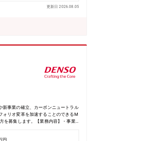
のご経験及び知見を活かせる幅広い活躍
更新日 2026.08.05
スタンレー証券の案件が多く、リーグテー
ませんでした。そこで、今後のM&Aに
ーポレート情報営業部」と各産業のリサ
した。今期からの中期経営計画の重要戦
は三菱UFJモルガン・スタンレー証券
。■M&A戦略室のM&Aオリジネーショ
や新事業の確立、カーボンニュートラル
フォリオ変革を加速することのできるM
る方を募集します。【業務内容】・事業
アドバイザーとしての案件推進（出資・
業界・競合動向の分析および経営層・社
0万円