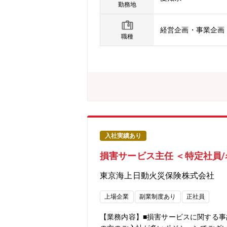
内へのインプット・その他全社課題に
勤務地
経営企画・事業企画
職種
入社実績あり
損害サービス主任 ＜特定社員
東京海上日動火災保険株式会社
上場企業
副業制度あり
正社員
【業務内容】■損害サービスに関する事