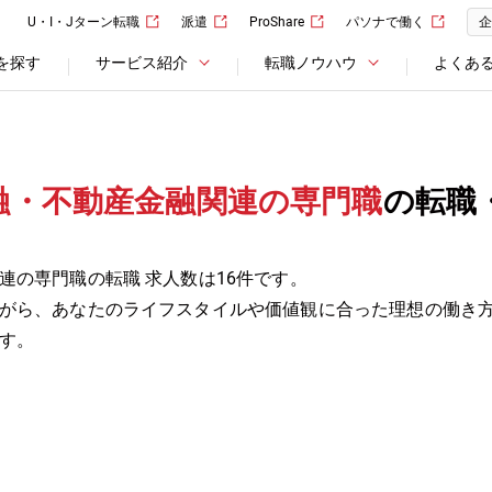
U・I・Jターン転職
派遣
ProShare
パソナで働く
企
を探す
サービス紹介
転職ノウハウ
よくあ
融・不動産金融関連の専門職
の転職
連の専門職の転職 求人数は16件です。
がら、あなたのライフスタイルや価値観に合った理想の働き
す。