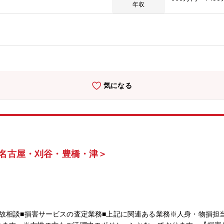
対する、特命事項の企画・推進【待遇】事務系としての採用となります
年収
気になる
/名古屋・刈谷・豊橋・津＞
故相談■損害サービスの査定業務■上記に関連ある業務※人身・物損担