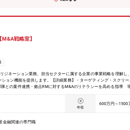
大型のクロスボーダー案件が多く、中規模の案件は着手できておりませ
化に伴い、コーポレートファイナンスやM&Aを担当していた「コーポ
リサーチ＆プロデュース部」の2つの部署を掛け合わせ、誕生しました
いるポジションです。【MUFGのM&A推進体制と特徴】■大型案件は三
中小型案件は三菱UFJ銀行の財務開発室が主にFA業務を執行します。■
む中小型案件双方の案件獲得を担います。【キャリアパス】ご希望に応
【M&A戦略室】
ッショナルとなることをご希望の場合、三菱UFJ銀行内のエグゼキュー
バレッジ部隊等、IBDとしてのキャリアもございます。また、M&A領
員
オリジネーション業務。担当セクターに属する企業の事業戦略を理解し
ューション機能を提供します。【詳細業務】・ターゲティング・スクリ
隊との案件連携・拠点RMに対するM&Aのリテラシーを高める指導 
営本セクターGr 14名★※M&A戦略室は2024年4月1日の中計改装に
ち上がった部署です。【M&A戦略室の役割】・営業拠点と連携し、経
600万円～150
Aオリジネーション専門組織として営業拠点とMUFG各組織の中核を担い
年収
て対応しております。・圧倒的な実績をほこるMUFGのエグゼキューシ
、M&A初期段階から一気通貫してサポートしております。【魅力ポイン
産金融関連の専門職
イレクトなコンタクトが可能です。■業界環境変化の最先端に身を置く