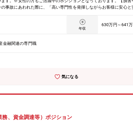
います。※女性の方もご活躍中のポジションとなっております。【損害
一の事故にあわれた際に、「高い専門性を発揮しながらお客様に安心と
組みを行っています。【雇用形態】正社員：定年63歳 ※再雇用有（
下を予定しております。・名古屋・刈谷・豊橋・津
630万円～641
年収
産金融関連の専門職
気になる
業務、資金調達等）ポジション