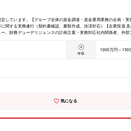
想定しています。【グループ全体の資金調達・資金運用業務の企画・実
に関する実務遂行（契約書確認、書類作成、決済対応）【企業投資 及び
ュー。財務デューデリジェンスの計画立案・実務対応社内関係者、外部
く資金計画や資本政策の策定・実行チームメンバーの業務レビュー・指
ンス業務全般（M&Aに関わる資金調達など）の業務拡大のため【配属
1000万円～150
9月入社に2名のキャリア採用社員がいます。今後の海外の合弁会社CF
年収
気になる