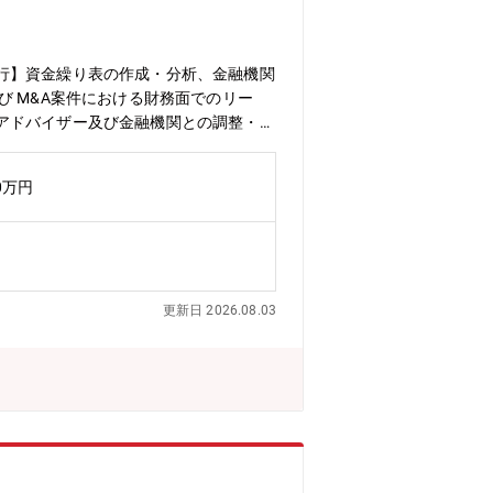
行】資金繰り表の作成・分析、金融機関
 M&A案件における財務面でのリー
アドバイザー及び金融機関との調整・資
導。経営層や社内関連部署へのレポー
部署】HD財務部【部署人員】財務部6
0万円
O等、キャリアアップも検討可能です。
更新日 2026.08.03