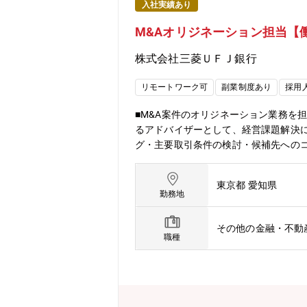
入社実績あり
M&Aオリジネーション担当【
株式会社三菱ＵＦＪ銀行
リモートワーク可
副業制度あり
採用
■M&A案件のオリジネーション業務を
るアドバイザーとして、経営課題解決
グ・主要取引条件の検討・候補先へのコ
件規模〉20億～500億 ※売り案件が
戦略室は2024年4月1日の中計改装
東京都 愛知県
戦略室の役割】・営業拠点と連携し、
勤務地
として営業拠点とMUFG各組織の中核
倒的な実績をほこるMUFGのエグゼキ
その他の金融・不動
貫してサポートしております。【魅力ポ
職種
客様からの信頼が強く、長期的な関係性
大限活用し、経営トップとのダイレク
で感じることができます。■事業会社、
ールドがございます。【配属部門設立の