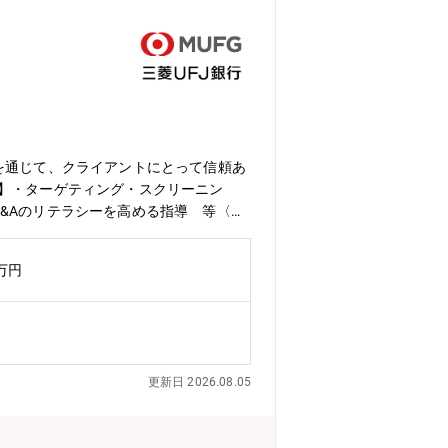
を通じて、クライアントにとって信頼あ
】・ターゲティング・スクリーニン
&Aのリテラシーを高める指導 等〈案
 ★営本セクターGr 14名★※M&A
署として立ち上がった部署です。【M&A
0万円
す。・M&Aオリジネーション専門組織
動的に対応して対応しております。・圧
密接に連携し、M&A初期段階から一気通
が可能です。■三菱UFJ銀行に対するお
MUFGの有する顧客ネットワークを最
更新日 2026.08.05
、業界再編等のダイナミックな動きを肌
験及び知見を活かせる幅広い活躍のフィ
ンレー証券の案件が多く、リーグテーブル