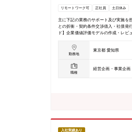
リモートワーク可
正社員
土日休み
主に下記の業務のサポート及び実施を
との折衝・契約条件交渉借入・社債発行
ド】企業価値評価モデルの作成・レビ
料作成【その他】財務戦略立案に基づ
ト・提案資料作成【募集背景】ファイナ
東京都 愛知県
名平均年齢40代【アピールポイント】
勤務地
経営企画・事業企画
職種
入社実績あり