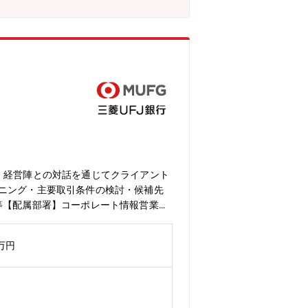
んでした。そこで、今後のM&Aにおけ
レート情報営業部」と各産業のリサーチ
。今期からの中期経営計画の重要戦略の
菱UFJモルガン・スタンレー証券が主
M&A戦略室のM&Aオリジネーション担
じて、様々なキャリアパスがございま
ション部隊や三菱UFJモルガン・スタン
域以外でキャリアを形成したい方は営業
、経営陣との対話を通じてクライアント
ーニング・主要取引条件の検討・候補先
等【配属部署】コーポレート情報営業
伴い、産業リサーチ＆プロデュース部とコー
営戦略・事業戦略の実現に向けたオリジ
0万円
、MUFG内のM&A/セクター知見を活
ョン組織（三菱UFJモルガン・スタン
ト】■MUFGの有する顧客ネットワー
ことで、業界再編等のダイナミックな動