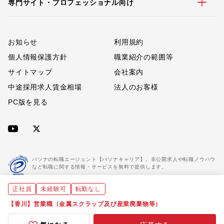
専門サイト・プロフェッショナル向け
お知らせ
利用規約
個人情報保護方針
職業紹介の範囲等
サイトマップ
会社案内
中途採用求人賃金相場
法人のお客様
PC版を見る
パソナの転職エージェント【パソナキャリア】。非公開求人や転職ノウハウ
など転職に関する情報・サービスを無料で提供します。
正社員
未経験可
転勤なし
「パソナキャリア」は職業紹介優良事業者に認定されています。
※「パソナキャリア」は株式会社パソナが運営する人材紹介・採用支援サービスの名称です
【香川】営業職（金属スクラップ及び産業廃棄物等）