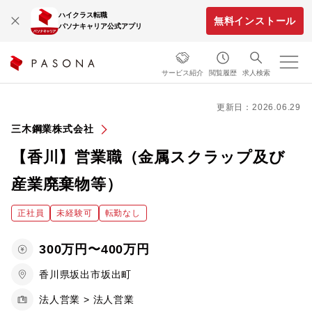
ハイクラス転職
無料インストール
パソナキャリア公式アプリ
サービス紹介
閲覧履歴
求人検索
更新日：2026.06.29
三木鋼業株式会社
【香川】営業職（金属スクラップ及び
産業廃棄物等）
正社員
未経験可
転勤なし
300万円〜400万円
香川県坂出市坂出町
法人営業 > 法人営業