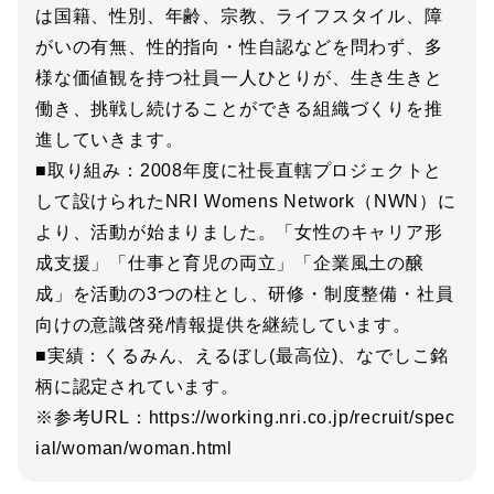
は国籍、性別、年齢、宗教、ライフスタイル、障
がいの有無、性的指向・性自認などを問わず、多
様な価値観を持つ社員一人ひとりが、生き生きと
働き、挑戦し続けることができる組織づくりを推
進していきます。
■取り組み：2008年度に社長直轄プロジェクトと
して設けられたNRI Womens Network（NWN）に
より、活動が始まりました。「女性のキャリア形
成支援」「仕事と育児の両立」「企業風土の醸
成」を活動の3つの柱とし、研修・制度整備・社員
向けの意識啓発/情報提供を継続しています。
■実績：くるみん、えるぼし(最高位)、なでしこ銘
柄に認定されています。
※参考URL：https://working.nri.co.jp/recruit/spec
ial/woman/woman.html