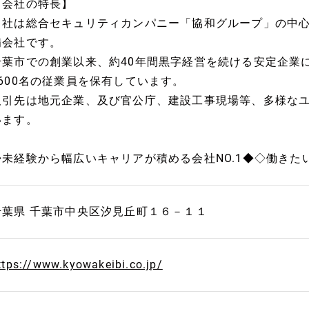
【会社の特長】
当社は総合セキュリティカンパニー「協和グループ」の中
備会社です。
千葉市での創業以来、約40年間黒字経営を続ける安定企業
2600名の従業員を保有しています。
取引先は地元企業、及び官公庁、建設工事現場等、多様な
います。
◆未経験から幅広いキャリアが積める会社NO.1◆◇働きたい
千葉県 千葉市中央区汐見丘町１６－１１
ttps://www.kyowakeibi.co.jp/