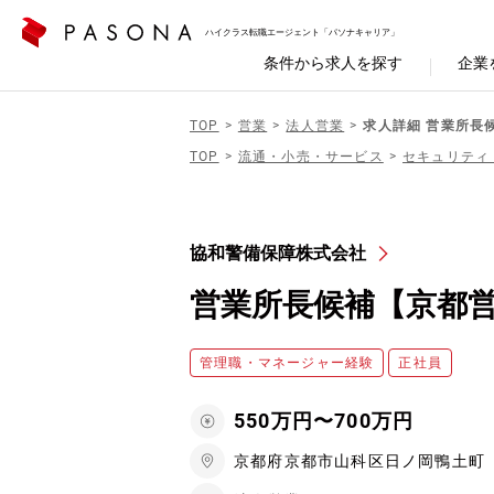
ハイクラス転職エージェント「パソナキャリア」
条件から求人を探す
企業
TOP
営業
法人営業
求人詳細 営業所長
TOP
流通・小売・サービス
セキュリティ
協和警備保障株式会社
営業所長候補【京都
管理職・マネージャー経験
正社員
550万円〜700万円
京都府京都市山科区日ノ岡鴨土町