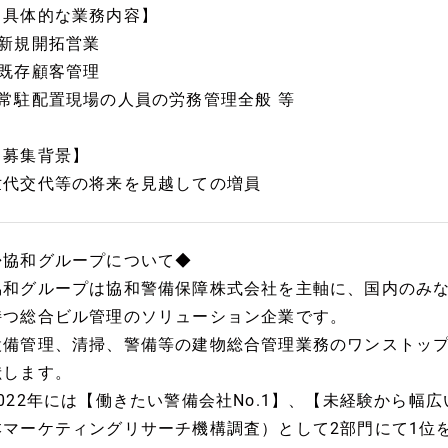
【具体的な業務内容】
●新規開拓営業
●既存顧客管理
●常駐配置現場の人員の労務管理全般 等
【募集背景】
世代交代等の将来を見越しての増員
◆協和グループについて◆
協和グループは協和警備保障株式会社を主軸に、国内のみな
持つ総合ビル管理のソリューション企業です。
設備管理、清掃、警備等の建物総合管理業務のワンストッ
献します。
2022年には【働きたい警備会社No.1】、【未経験から幅広
本マーケティングリサーチ機構調査）として2部門にて1位