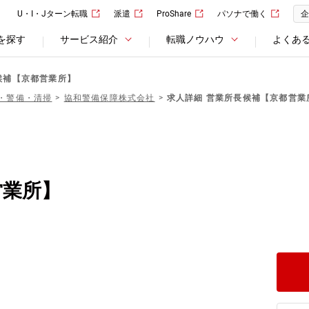
U・I・Jターン転職
派遣
ProShare
パソナで働く
企
を探す
サービス紹介
転職ノウハウ
よくあ
候補【京都営業所】
・警備・清掃
協和警備保障株式会社
求人詳細 営業所長候補【京都営業
営業所】