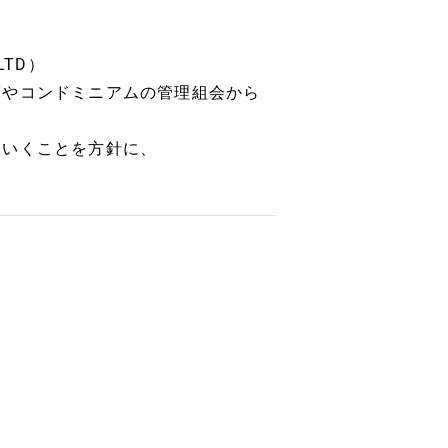
 LTD）
庫やコンドミニアムの管理組会から
ていくことを方針に、