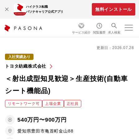
ハイクラス転職
無料インストール
パソナキャリア公式アプリ
サービス紹介
閲覧履歴
求人検索
更新日：2026.07.28
入社実績あり
トヨタ紡織株式会社
＜射出成型知見歓迎＞生産技術(自動車
シート機能品)
リモートワーク可
上場企業
正社員
540万円〜900万円
愛知県豊田市亀首町金山88