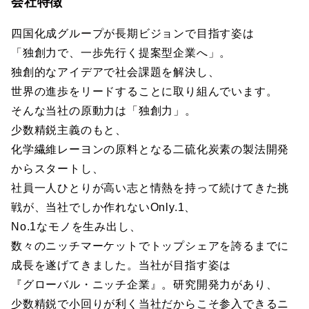
会社特徴
四国化成グループが長期ビジョンで目指す姿は
「独創力で、一歩先行く提案型企業へ」。
独創的なアイデアで社会課題を解決し、
世界の進歩をリードすることに取り組んでいます。
そんな当社の原動力は「独創力」。
少数精鋭主義のもと、
化学繊維レーヨンの原料となる二硫化炭素の製法開発
からスタートし、
社員一人ひとりが高い志と情熱を持って続けてきた挑
戦が、当社でしか作れないOnly.1、
No.1なモノを生み出し、
数々のニッチマーケットでトップシェアを誇るまでに
成長を遂げてきました。当社が目指す姿は
『グローバル・ニッチ企業』。研究開発力があり、
少数精鋭で小回りが利く当社だからこそ参入できるニ