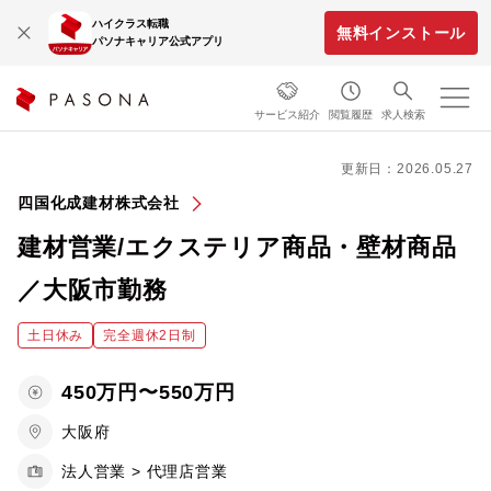
ハイクラス転職
無料インストール
パソナキャリア公式アプリ
サービス紹介
閲覧履歴
求人検索
更新日：2026.05.27
四国化成建材株式会社
建材営業/エクステリア商品・壁材商品
／大阪市勤務
土日休み
完全週休2日制
450万円〜550万円
大阪府
法人営業 > 代理店営業