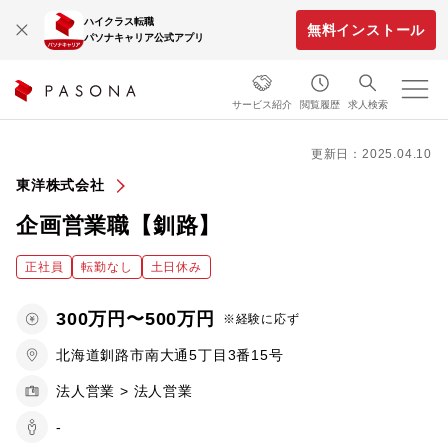
ハイクラス転職
無料インストール
パソナキャリア公式アプリ
サービス紹介
閲覧履歴
求人検索
更新日：2025.04.10
東洋株式会社
企画営業職【釧路】
正社員
転勤なし
土日休み
300万円〜500万円
※経験に応ず
北海道釧路市南大通5丁目3番15号
法人営業 > 法人営業
-