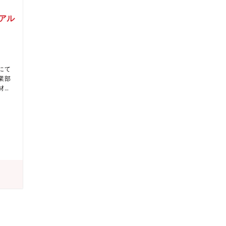
アル
にて
業部
材、
るま
パレ
な製
社に
は工
募集
コメン
味が
をご
人情
いと
いと
応募
イベ