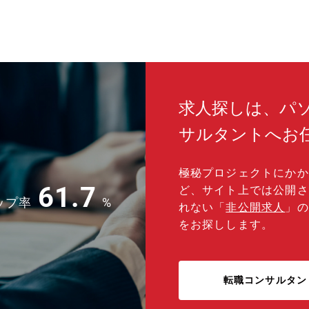
あり
く理
って
待ち
◇◇
求人探しは、パ
サルタントへお
極秘プロジェクトにかか
61.7
ど、サイト上では公開さ
ップ率
%
れない「
非公開求人
」の
をお探しします。
転職コンサルタン