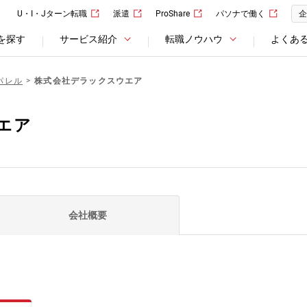
U・I・Jターン転職
派遣
ProShare
パソナで働く
企
を探す
サービス紹介
転職ノウハウ
よくあ
パレル
株式会社デラックスウエア
エア
会社概要