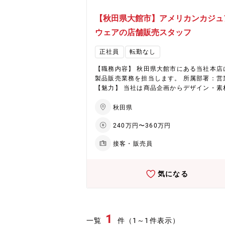
【秋田県大館市】アメリカンカジュ
ウェアの店舗販売スタッフ
正社員
転勤なし
【職務内容】 秋田県大館市にある当社本店
製品販売業務を担当します。 所属部署：営
【魅力】 当社は商品企画からデザイン・素
型紙・縫製そして卸売・小売り、販促に至
でを一貫して手掛ける数少ないトータルア
秋田県
ルブランドです。自社工場で作られた様々
240万円〜360万円
品は、本店をはじめ全国に61か所、海外6
あるディーラでも販売されています。今回
接客・販売員
場直結の本店にて販売業務を担当する方を
いたします。 【募集背景】増員 【専担者
ト】 ・アメリカンカジュアル好きな方、興
気になる
ある方にはたまらない職場です。同社ＨＰ
覧ください。都会に無いたくさんの自然と
味のある地域で（家族とともに）生活した
考えている方、仕事に誇りと自信を持ちた
考えている方、やりがいを感じたい方、ご
1
一覧
件（1～1件表示）
お待ちしております。原則残業無し。プラ