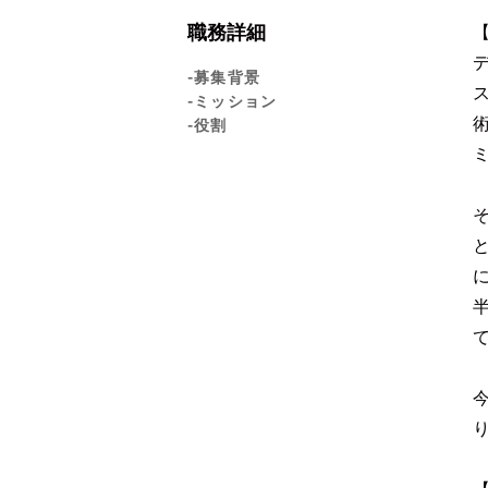
職務詳細
-募集背景
-ミッション
-役割