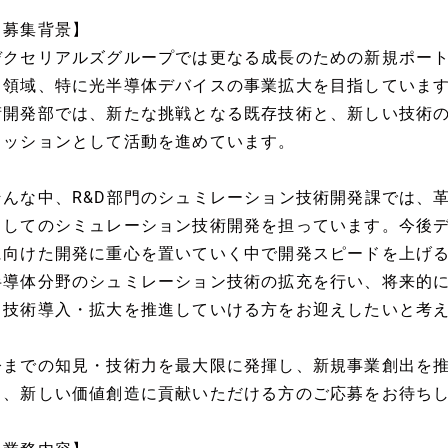
【募集背景】
デクセリアルズグループでは更なる成長のための新規ポー
ス領域、特に光半導体デバイスの事業拡大を目指していま
術開発部では、新たな挑戦となる既存技術と、新しい技術
ミッションとして活動を進めています。
そんな中、R&D部門のシュミレーション技術開発課では、
としてのシミュレーション技術開発を担っています。今後
に向けた開発に重心を置いていく中で開発スピードを上げ
半導体分野のシュミレーション技術の拡充を行い、将来的
て技術導入・拡大を推進していける方をお迎えしたいと考
今までの知見・技術力を最大限に発揮し、新規事業創出を
り、新しい価値創造に貢献いただける方のご応募をお待ち