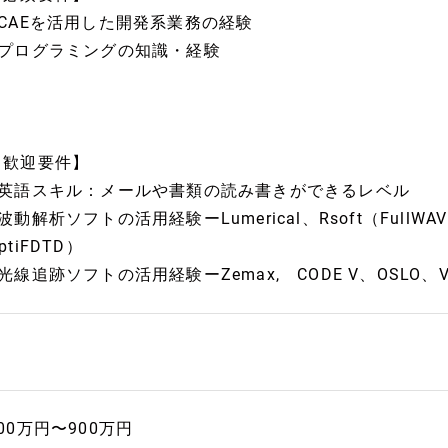
■CAEを活用した開発系業務の経験
■プログラミングの知識・経験
【歓迎要件】
■英語スキル：メールや書類の読み書きができるレベル
波動解析ソフトの活用経験ーLumerical、Rsoft（FullWAVE
ptiFDTD）
光線追跡ソフトの活用経験ーZemax, CODE V、OSLO、Virtu
00万円〜900万円