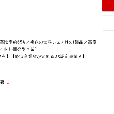
比率約65%／複数の世界シェアNo.1製品／高度
る材料開発型企業】
度有】【経済産業省が定めるDX認定事業者】
概要