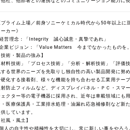
・他社、他部署との連携などのコミュニケーション能力に
《プライム上場／前身ソニーケミカル時代から50年以上に
メーカー》
経営理念：「Integrity 誠心誠意・真摯であれ」
●企業ビジョン：「Value Matters 今までなかったも
【技術・製品の強み】
「材料技術」「プロセス技術」「分析・解析技術」「評価
化する世界のニーズを先取りし独自性の高い製品開発に努
で硬化する接着剤、様々な機能を持ち合わせる工業用テー
反射防止フィルムなど、ディスプレイパネル・ＰＣ・スマ
ジェクター等の電子機器に採用され、近年は車載領域にも
台・医療保護具・工業排水処理・油漏れ応急補修剤など新
提供しています。
【社風・風土】
●個人の自主性や積極性を大切にし、常に新しい事をやろう