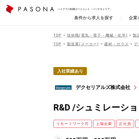
ハイクラス転職エージェント「パソナキャリア」
条件から求人を探す
企業
TOP
技術職(電気・電子・機械・化学)
製
TOP
製造業(メーカー)
建材・ガラス
デ
入社実績あり
デクセリアルズ株式会社
R&D /シュミレー
リモートワーク可
上場企業
正社員