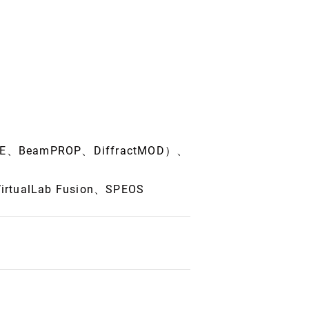
、BeamPROP、DiffractMOD）、
alLab Fusion、SPEOS