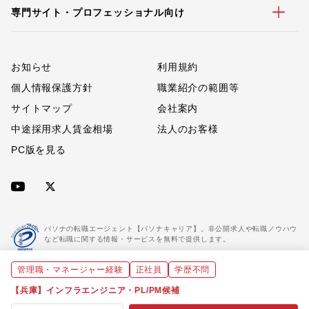
専門サイト・プロフェッショナル向け
お知らせ
利用規約
個人情報保護方針
職業紹介の範囲等
サイトマップ
会社案内
中途採用求人賃金相場
法人のお客様
PC版を見る
パソナの転職エージェント【パソナキャリア】。非公開求人や転職ノウハウ
など転職に関する情報・サービスを無料で提供します。
管理職・マネージャー経験
正社員
学歴不問
「パソナキャリア」は職業紹介優良事業者に認定されています。
※「パソナキャリア」は株式会社パソナが運営する人材紹介・採用支援サービスの名称です
【兵庫】インフラエンジニア・PL/PM候補