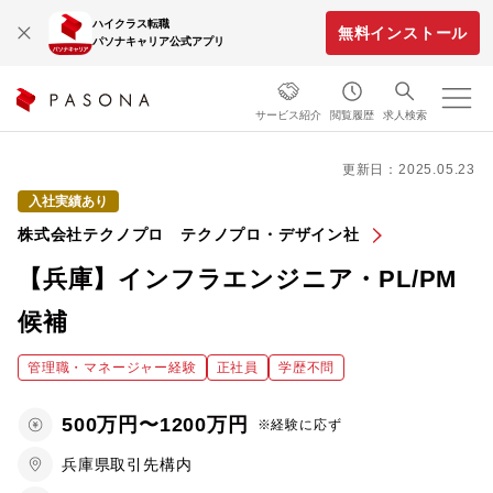
ハイクラス転職
無料インストール
パソナキャリア公式アプリ
サービス紹介
閲覧履歴
求人検索
更新日：2025.05.23
入社実績あり
株式会社テクノプロ テクノプロ・デザイン社
【兵庫】インフラエンジニア・PL/PM
候補
管理職・マネージャー経験
正社員
学歴不問
500万円〜1200万円
※経験に応ず
兵庫県取引先構内