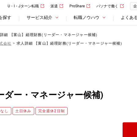
U・I・Jターン転職
派遣
ProShare
パソナで働く
企
を探す
サービス紹介
転職ノウハウ
よくあ
詳細 【富山】経理財務(リーダー・マネージャー候補)
式会社
求人詳細 【富山】経理財務(リーダー・マネージャー候補)
ーダー・マネージャー候補)
勤なし
土日休み
完全週休2日制