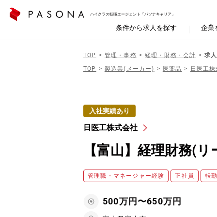
ハイクラス転職エージェント「パソナキャリア」
条件から求人を探す
企業
TOP
管理・事務
経理・財務・会計
求人
TOP
製造業(メーカー)
医薬品
日医工株
入社実績あり
日医工株式会社
【富山】経理財務(リ
管理職・マネージャー経験
正社員
転
500万円〜650万円