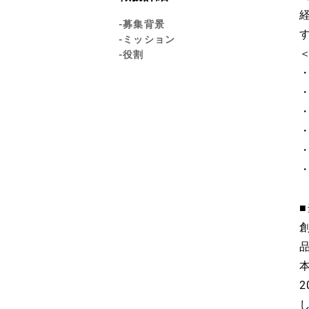
-募集背景
-ミッション
-役割