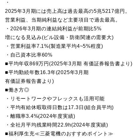
・
2025年3月期には売上高は過去最高の5兆5217億円。
営業利益、当期純利益など主要項目で過去最高。
・2026年3月期の連結純利益が前期比5%
増になる見込み(ビル設備・防衛関連の需要大)
・営業利益率7.1%(製造業平均4~5%程度)
・自己資本比率60%
■平均年収869万円(2025年3月期 有価証券報告書より)
■平均勤続年数16.3年(2025年3月期
有価証券報告書より)
■働き方◎
・リモートワークやフレックスも活用可能
・平均有給休暇取得日数は17.3日(組合員平均)
・離職率3.4%(2024年度実績)
・全社月平均残業時間22.9h(2024年度実績)
■福利厚生充≪三菱電機のおすすめポイント≫