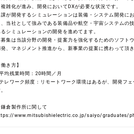
と複雑化が進み、開発においてDXが必要な状況です。
当課が開発するシミュレーションは装備・システム開発にお
り、当社として強みである装備品や航空・宇宙システムの
あるシミュレーションの開発を進めてます。
本募集は当該分野の開発・提案力を強化するためのソフト
開発、マネジメント推進から、新事業の提案に携わって頂
【働き方】
■平均残業時間：20時間／月
■テレワーク頻度：リモートワーク環境はあるが、開発フェ
す。
★鎌倉製作所に関して
ttps://www.mitsubishielectric.co.jp/saiyo/graduates/