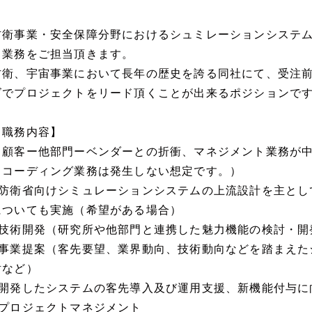
防衛事業・安全保障分野におけるシュミレーションシステ
ト業務をご担当頂きます。
防衛、宇宙事業において長年の歴史を誇る同社にて、受注
ズでプロジェクトをリード頂くことが出来るポジションで
【職務内容】
※顧客ー他部門ーベンダーとの折衝、マネジメント業務が
（コーディング業務は発生しない想定です。）
■防衛省向けシミュレーションシステムの上流設計を主とし
についても実施（希望がある場合）
■技術開発（研究所や他部門と連携した魅力機能の検討・開
■事業提案（客先要望、業界動向、技術動向などを踏まえた
討など）
■開発したシステムの客先導入及び運用支援、新機能付与に
■プロジェクトマネジメント