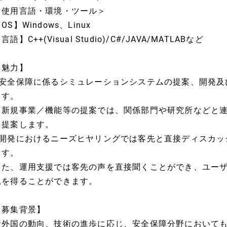
＜使用言語・環境・ツール＞
OS】Windows、Linux
言語】C++(Visual Studio)/C#/JAVA/MATLABなど
【魅力】
■安全保障に係るシミュレーションシステムの提案、開発及
ます。
新規事業／機能等の提案では、関係部門や研究所などと連
を提案します。
■開発におけるニーズヒヤリングでは客先と直接ディスカッ
ます。
また、運用支援では客先の声を直接聞くことができ、ユー
見を得ることができます。
【募集背景】
諸外国の動向、技術の進歩に応じ、安全保障分野において