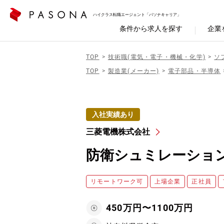
ハイクラス転職エージェント「パソナキャリア」
条件から求人を探す
企業
TOP
技術職(電気・電子・機械・化学)
ソ
TOP
製造業(メーカー)
電子部品・半導体
入社実績あり
三菱電機株式会社
防衛シュミレーショ
リモートワーク可
上場企業
正社員
450万円〜1100万円