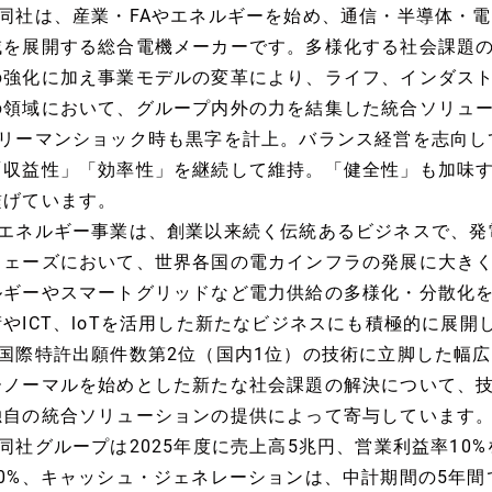
■同社は、産業・FAやエネルギーを始め、通信・半導体・電
域を展開する総合電機メーカーです。多様化する社会課題の
の強化に加え事業モデルの変革により、ライフ、インダスト
の領域において、グループ内外の力を結集した統合ソリュ
■リーマンショック時も黒字を計上。バランス経営を志向し
「収益性」「効率性」を継続して維持。「健全性」も加味
繋げています。
■エネルギー事業は、創業以来続く伝統あるビジネスで、発
フェーズにおいて、世界各国の電カインフラの発展に大き
ルギーやスマートグリッドなど電力供給の多様化・分散化
術やICT、loTを活用した新たなビジネスにも積極的に展開
■国際特許出願件数第2位（国内1位）の技術に立脚した幅
ーノーマルを始めとした新たな社会課題の解決について、
独自の統合ソリューションの提供によって寄与しています
■同社グループは2025年度に売上高5兆円、営業利益率10
10%、キャッシュ・ジェネレーションは、中計期間の5年間