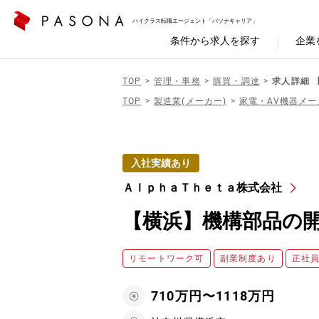
ハイクラス転職エージェント「パソナキャリア」
条件から求人を探す
企業
TOP
管理・事務
購買・調達
求人詳細 
TOP
製造業(メーカー)
家電・AV機器メー
入社実績あり
ＡｌｐｈａＴｈｅｔａ株式会社
【横浜】機構部品の開
リモートワーク可
副業制度あり
正社
710万円〜1118万円