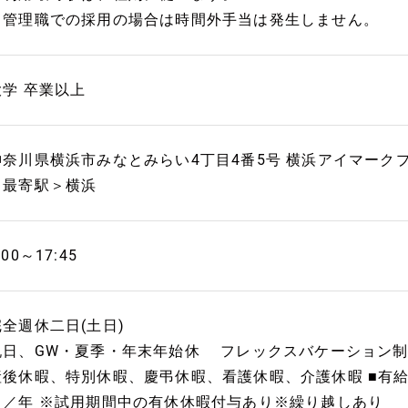
※管理職での採用の場合は時間外手当は発生しません。
大学 卒業以上
神奈川県横浜市みなとみらい4丁目4番5号 横浜アイマーク
＜最寄駅＞横浜
:00～17:45
完全週休二日(土日)
祝日、GW・夏季・年末年始休 フレックスバケーション制
産後休暇、特別休暇、慶弔休暇、看護休暇、介護休暇 ■有給休
日／年 ※試用期間中の有休休暇付与あり※繰り越しあり