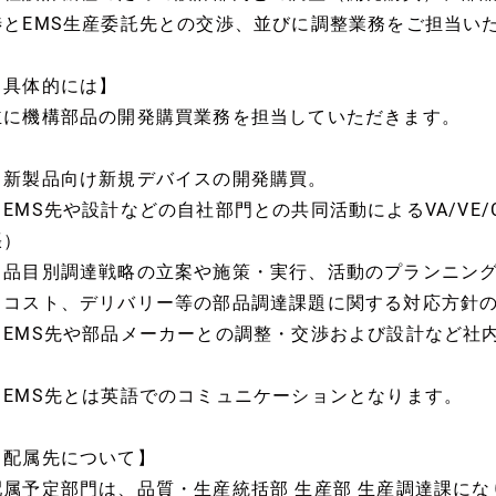
渉とEMS生産委託先との交渉、並びに調整業務をご担当い
【具体的には】
主に機構部品の開発購買業務を担当していただきます。
・新製品向け新規デバイスの開発購買。
・EMS先や設計などの自社部門との共同活動によるVA/VE
張）
・品目別調達戦略の立案や施策・実行、活動のプランニン
・コスト、デリバリー等の部品調達課題に関する対応方針
・EMS先や部品メーカーとの調整・交渉および設計など社
※EMS先とは英語でのコミュニケーションとなります。
【配属先について】
配属予定部門は、品質・生産統括部 生産部 生産調達課にな