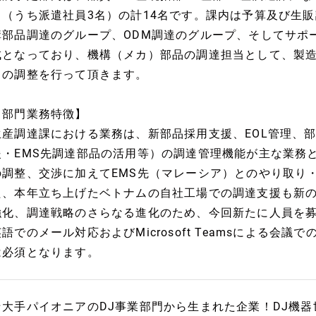
名（うち派遣社員3名）の計14名です。課内は予算及び生
構部品調達のグループ、ODM調達のグループ、そしてサポ
成となっており、機構（メカ）部品の調達担当として、製造
との調整を行って頂きます。
【部門業務特徴】
生産調達課における業務は、新部品採用支援、EOL管理、部
援・EMS先調達部品の活用等）の調達管理機能が主な業務
の調整、交渉に加えてEMS先（マレーシア）とのやり取り
た、本年立ち上げたベトナムの自社工場での調達支援も新の業
強化、調達戦略のさらなる進化のため、今回新たに人員を募
英語でのメール対応およびMicrosoft Teamsによる会
は必須となります。
★大手パイオニアのDJ事業部門から生まれた企業！DJ機