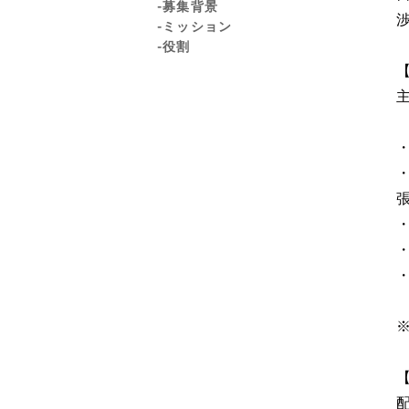
-募集背景
-ミッション
-役割