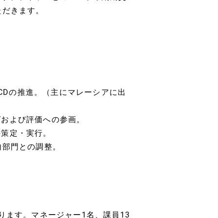
ただきます。
/CDの推進。（主にマレーシアに出
グおよび評価への参画。
の策定・実行。
内部門との調整。
ります。マネージャー1名、課員13