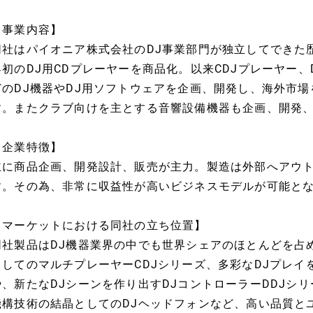
【事業内容】
同社はパイオニア株式会社のDJ事業部門が独立してできた歴
界初のDJ用CDプレーヤーを商品化。以来CDJプレーヤー、
どのDJ機器やDJ用ソフトウェアを企画、開発し、海外市
す。またクラブ向けを主とする音響設備機器も企画、開発
【企業特徴】
主に商品企画、開発設計、販売が主力。製造は外部へアウ
す。その為、非常に収益性が高いビジネスモデルが可能と
【マーケットにおける同社の立ち位置】
同社製品はDJ機器業界の中でも世界シェアのほとんどを占
としてのマルチプレーヤーCDJシリーズ、多彩なDJプレイ
や、新たなDJシーンを作り出すDJコントローラーDDJシ
機構技術の結晶としてのDJヘッドフォンなど、高い品質と