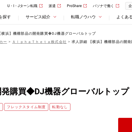
U・I・Jターン転職
派遣
ProShare
パソナで働く
企
を探す
サービス紹介
転職ノウハウ
よくあ
【横浜】機構部品の開発購買◆DJ機器グローバルトップ
カー
ＡｌｐｈａＴｈｅｔａ株式会社
求人詳細 【横浜】機構部品の開発
発購買◆DJ機器グローバルトップ
員
フレックスタイム制度
転勤なし