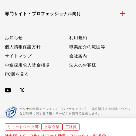
専門サイト・プロフェッショナル向け
お知らせ
利用規約
個人情報保護方針
職業紹介の範囲等
サイトマップ
会社案内
中途採用求人賃金相場
法人のお客様
PC版を見る
パソナの転職エージェント【パソナキャリア】。非公開求人や転職ノウハウ
など転職に関する情報・サービスを無料で提供します。
リモートワーク可
上場企業
正社員
「パソナキャリア」は職業紹介優良事業者に認定されています。
※「パソナキャリア」は株式会社パソナが運営する人材紹介・採用支援サービスの名称です