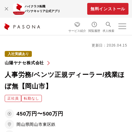
ハイクラス転職
無料インストール
パソナキャリア公式アプリ
サービス紹介
閲覧履歴
求人検索
更新日：2026.04.15
入社実績あり
山陽ヤナセ株式会社
人事労務/ベンツ正規ディーラー/残業ほ
ぼ無【岡山市】
正社員
転勤なし
450万円〜500万円
岡山県岡山市東区鉄